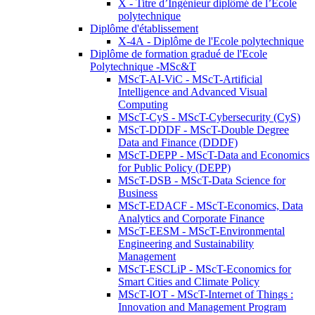
X - Titre d’Ingénieur diplômé de l’École
polytechnique
Diplôme d'établissement
X-4A - Diplôme de l'Ecole polytechnique
Diplôme de formation gradué de l'Ecole
Polytechnique -MSc&T
MScT-AI-ViC - MScT-Artificial
Intelligence and Advanced Visual
Computing
MScT-CyS - MScT-Cybersecurity (CyS)
MScT-DDDF - MScT-Double Degree
Data and Finance (DDDF)
MScT-DEPP - MScT-Data and Economics
for Public Policy (DEPP)
MScT-DSB - MScT-Data Science for
Business
MScT-EDACF - MScT-Economics, Data
Analytics and Corporate Finance
MScT-EESM - MScT-Environmental
Engineering and Sustainability
Management
MScT-ESCLiP - MScT-Economics for
Smart Cities and Climate Policy
MScT-IOT - MScT-Internet of Things :
Innovation and Management Program