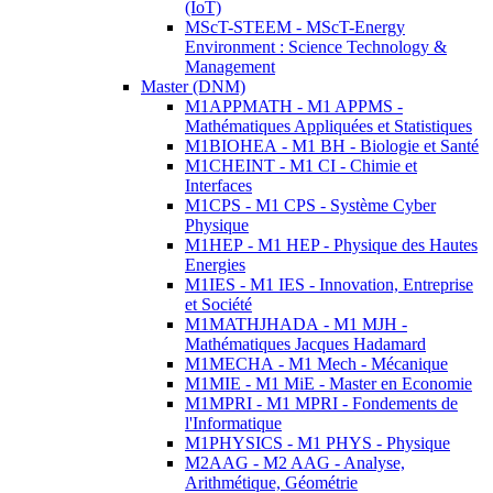
(IoT)
MScT-STEEM - MScT-Energy
Environment : Science Technology &
Management
Master (DNM)
M1APPMATH - M1 APPMS -
Mathématiques Appliquées et Statistiques
M1BIOHEA - M1 BH - Biologie et Santé
M1CHEINT - M1 CI - Chimie et
Interfaces
M1CPS - M1 CPS - Système Cyber
Physique
M1HEP - M1 HEP - Physique des Hautes
Energies
M1IES - M1 IES - Innovation, Entreprise
et Société
M1MATHJHADA - M1 MJH -
Mathématiques Jacques Hadamard
M1MECHA - M1 Mech - Mécanique
M1MIE - M1 MiE - Master en Economie
M1MPRI - M1 MPRI - Fondements de
l'Informatique
M1PHYSICS - M1 PHYS - Physique
M2AAG - M2 AAG - Analyse,
Arithmétique, Géométrie