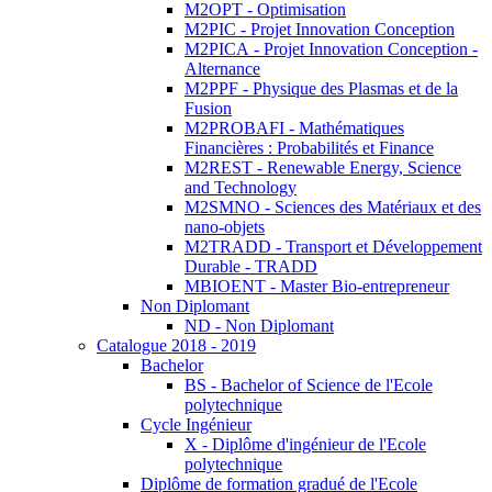
M2OPT - Optimisation
M2PIC - Projet Innovation Conception
M2PICA - Projet Innovation Conception -
Alternance
M2PPF - Physique des Plasmas et de la
Fusion
M2PROBAFI - Mathématiques
Financières : Probabilités et Finance
M2REST - Renewable Energy, Science
and Technology
M2SMNO - Sciences des Matériaux et des
nano-objets
M2TRADD - Transport et Développement
Durable - TRADD
MBIOENT - Master Bio-entrepreneur
Non Diplomant
ND - Non Diplomant
Catalogue 2018 - 2019
Bachelor
BS - Bachelor of Science de l'Ecole
polytechnique
Cycle Ingénieur
X - Diplôme d'ingénieur de l'Ecole
polytechnique
Diplôme de formation gradué de l'Ecole