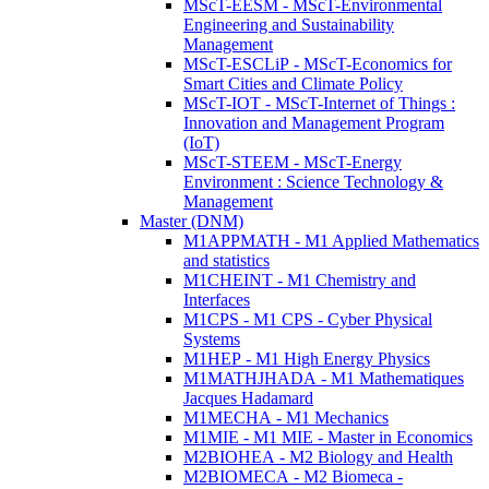
MScT-EESM - MScT-Environmental
Engineering and Sustainability
Management
MScT-ESCLiP - MScT-Economics for
Smart Cities and Climate Policy
MScT-IOT - MScT-Internet of Things :
Innovation and Management Program
(IoT)
MScT-STEEM - MScT-Energy
Environment : Science Technology &
Management
Master (DNM)
M1APPMATH - M1 Applied Mathematics
and statistics
M1CHEINT - M1 Chemistry and
Interfaces
M1CPS - M1 CPS - Cyber Physical
Systems
M1HEP - M1 High Energy Physics
M1MATHJHADA - M1 Mathematiques
Jacques Hadamard
M1MECHA - M1 Mechanics
M1MIE - M1 MIE - Master in Economics
M2BIOHEA - M2 Biology and Health
M2BIOMECA - M2 Biomeca -