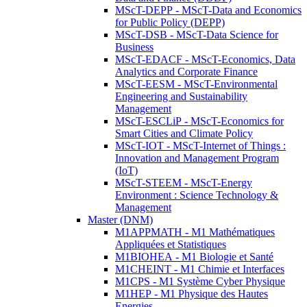
MScT-DEPP - MScT-Data and Economics
for Public Policy (DEPP)
MScT-DSB - MScT-Data Science for
Business
MScT-EDACF - MScT-Economics, Data
Analytics and Corporate Finance
MScT-EESM - MScT-Environmental
Engineering and Sustainability
Management
MScT-ESCLiP - MScT-Economics for
Smart Cities and Climate Policy
MScT-IOT - MScT-Internet of Things :
Innovation and Management Program
(IoT)
MScT-STEEM - MScT-Energy
Environment : Science Technology &
Management
Master (DNM)
M1APPMATH - M1 Mathématiques
Appliquées et Statistiques
M1BIOHEA - M1 Biologie et Santé
M1CHEINT - M1 Chimie et Interfaces
M1CPS - M1 Système Cyber Physique
M1HEP - M1 Physique des Hautes
Energies