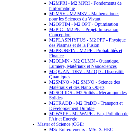
M2MPRI - M2 MPRI - Fondements de
l'Informatique
M2MSV - M2 MSV - Mathématiques
pour les Sciences du Vivant
M2OPTIM - M2 OPT - Optimisation
M2PIC - M2 PIC - Projet, Innovation,
Conception
M2PLASPHYFUS - M2 PPF - Physique
des Plasmas et de la Fusion
M2PROBFIN - M2 PF - Probabilités et
Finance
M2QLMN - M2 QLMN - Quantique,
Lumière, Matériaux et Nanosciences
M2QUANTDEV - M2 QD - Dispositifs
Quantiques
M2SMNO - M2 SMNO - Science des
Matériaux et des Nano-Objets
M2SOLIDS - M2 Solids - Mécanique des
Solides
M2TRADD - M2 TraDD - Transport et
Développement Durable
M2WAPE - M2 WAPE - Eau, Pollution de
l'Air et Energie
Master of Science (CGE)
MSc Entrepreneurs - MSc X-HEC