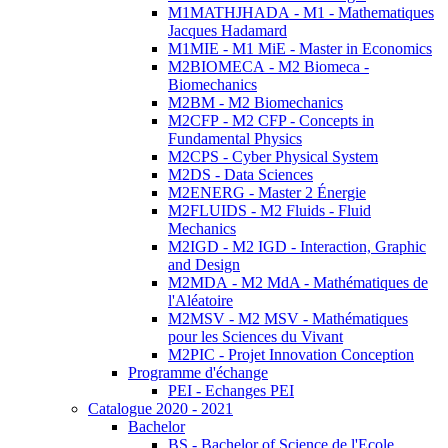
M1MATHJHADA - M1 - Mathematiques
Jacques Hadamard
M1MIE - M1 MiE - Master in Economics
M2BIOMECA - M2 Biomeca -
Biomechanics
M2BM - M2 Biomechanics
M2CFP - M2 CFP - Concepts in
Fundamental Physics
M2CPS - Cyber Physical System
M2DS - Data Sciences
M2ENERG - Master 2 Énergie
M2FLUIDS - M2 Fluids - Fluid
Mechanics
M2IGD - M2 IGD - Interaction, Graphic
and Design
M2MDA - M2 MdA - Mathématiques de
l'Aléatoire
M2MSV - M2 MSV - Mathématiques
pour les Sciences du Vivant
M2PIC - Projet Innovation Conception
Programme d'échange
PEI - Echanges PEI
Catalogue 2020 - 2021
Bachelor
BS - Bachelor of Science de l'Ecole