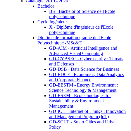
Catalogue 2019 - 2020
Bachelor
BS - Bachelor of Science de l'Ecole
polytechnique
Cycle Ingénieur
X - Diplôme d'ingénieur de l'Ecole
polytechnique
Diplôme de formation gradué de l'Ecole
Polytechnique -MSc&T
GD-AIM - Artificial Intelligence and
Advanced Visual Computing
GD-CYBSEC - Cybersecurity : Threats
and Defenses
GD-DSB - Data Science for Business
GD-EDCF - Economics, Data Analytics
and Corporate Finance
GD-EESTM - Energy Environment :
Science Technology & Management
GD-ESEM - Ecotechnologies for
Sustainability & Environment
Management
GD-IOT - Internet of Things : Innovation
and Management Program (IoT)
GD-SCUP - Smart Cities and Urban
Policy