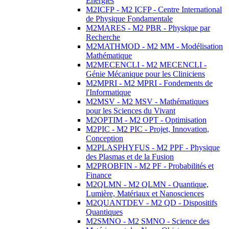
Energies
M2ICFP - M2 ICFP - Centre International
de Physique Fondamentale
M2MARES - M2 PBR - Physique par
Recherche
M2MATHMOD - M2 MM - Modélisation
Mathématique
M2MECENCLI - M2 MECENCLI -
Génie Mécanique pour les Cliniciens
M2MPRI - M2 MPRI - Fondements de
l'Informatique
M2MSV - M2 MSV - Mathématiques
pour les Sciences du Vivant
M2OPTIM - M2 OPT - Optimisation
M2PIC - M2 PIC - Projet, Innovation,
Conception
M2PLASPHYFUS - M2 PPF - Physique
des Plasmas et de la Fusion
M2PROBFIN - M2 PF - Probabilités et
Finance
M2QLMN - M2 QLMN - Quantique,
Lumière, Matériaux et Nanosciences
M2QUANTDEV - M2 QD - Dispositifs
Quantiques
M2SMNO - M2 SMNO - Science des