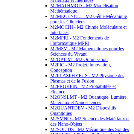
Matériaux et Interfaces
M2MATHMOD - M2 Modélisation
Mathématique
M2MECENCLI - M2 Génie Mécanique
pour les Cliniciens
M2MOCHI - M2 Chimie Moléculaire et
Interfaces
M2MPRI - M2 Fondements de
l'Informatique MPRI
M2MSV - M2 Mathématiques pour les
Sciences du Vivant
M2OPTIM - M2 Optimisation
M2PIC - M2 Projet, Innovation,
Conception
M2PLASPHYFUS - M2 Physique des
Plasmas et de la Fusion
M2PROBFIN - M2 Probabilités et
Finance
M2QNSLMT - M2 Quantique, Lumière,
Matériaux et Nanosciences
M2QUANTDEV - M2 Dispositifs
Quantiques
M2SMNO - M2 Science des Matériaux et
des Nano-Objets
M2SOLIDS - M2 Mécanique des Solides