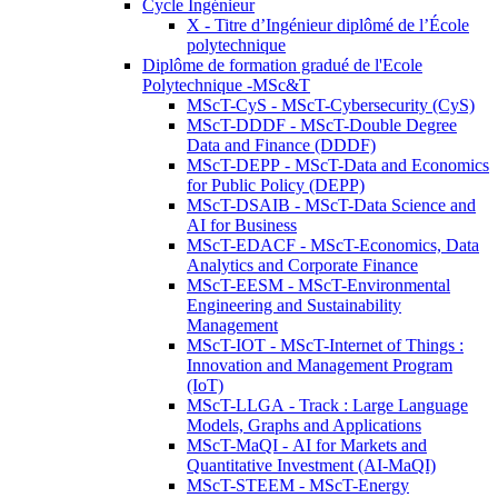
Cycle Ingénieur
X - Titre d’Ingénieur diplômé de l’École
polytechnique
Diplôme de formation gradué de l'Ecole
Polytechnique -MSc&T
MScT-CyS - MScT-Cybersecurity (CyS)
MScT-DDDF - MScT-Double Degree
Data and Finance (DDDF)
MScT-DEPP - MScT-Data and Economics
for Public Policy (DEPP)
MScT-DSAIB - MScT-Data Science and
AI for Business
MScT-EDACF - MScT-Economics, Data
Analytics and Corporate Finance
MScT-EESM - MScT-Environmental
Engineering and Sustainability
Management
MScT-IOT - MScT-Internet of Things :
Innovation and Management Program
(IoT)
MScT-LLGA - Track : Large Language
Models, Graphs and Applications
MScT-MaQI - AI for Markets and
Quantitative Investment (AI-MaQI)
MScT-STEEM - MScT-Energy