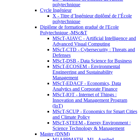
polytechnique
Cycle Ingénieur
X - Titre d’Ingénieur diplômé de l’École
polytechnique
Diplôme de formation gradué de l'Ecole
Polytechnique -MSc&T
MScT-AIAVC - Artificial Intelligence and
Advanced Visual Computing
MScT-CTD - Cybersecurity : Threats and
Defenses
MScT-DSB - Data Science for Business
MScT-ECOSEM - Environmental
Engineering and Sustainability
Management
MScT-EDACF - Economics, Data
Analytics and Corporate Finance
MScT-IOT - Internet of Things :
Innovation and Management Program
(IoT)
MScT-SCUP - Economics for Smart Cities
and Climate Policy
MScT-STEEM - Energy Environment :
Science Technology & Management
Master (DNM)
M1APPMATH - M1 - Applied