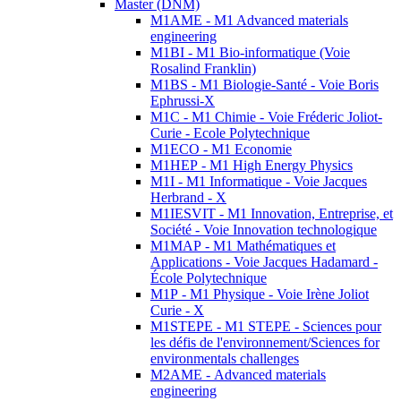
Master (DNM)
M1AME - M1 Advanced materials
engineering
M1BI - M1 Bio-informatique (Voie
Rosalind Franklin)
M1BS - M1 Biologie-Santé - Voie Boris
Ephrussi-X
M1C - M1 Chimie - Voie Fréderic Joliot-
Curie - Ecole Polytechnique
M1ECO - M1 Economie
M1HEP - M1 High Energy Physics
M1I - M1 Informatique - Voie Jacques
Herbrand - X
M1IESVIT - M1 Innovation, Entreprise, et
Société - Voie Innovation technologique
M1MAP - M1 Mathématiques et
Applications - Voie Jacques Hadamard -
École Polytechnique
M1P - M1 Physique - Voie Irène Joliot
Curie - X
M1STEPE - M1 STEPE - Sciences pour
les défis de l'environnement/Sciences for
environmentals challenges
M2AME - Advanced materials
engineering