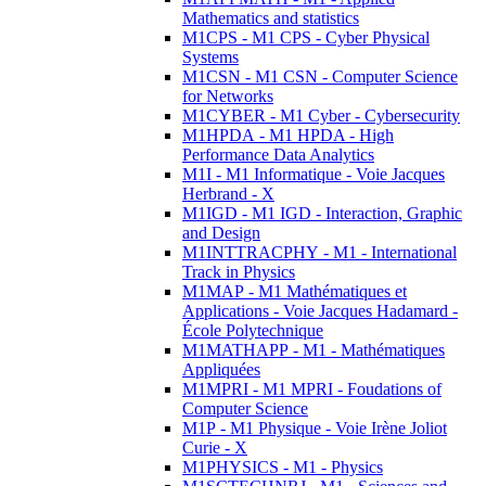
Mathematics and statistics
M1CPS - M1 CPS - Cyber Physical
Systems
M1CSN - M1 CSN - Computer Science
for Networks
M1CYBER - M1 Cyber - Cybersecurity
M1HPDA - M1 HPDA - High
Performance Data Analytics
M1I - M1 Informatique - Voie Jacques
Herbrand - X
M1IGD - M1 IGD - Interaction, Graphic
and Design
M1INTTRACPHY - M1 - International
Track in Physics
M1MAP - M1 Mathématiques et
Applications - Voie Jacques Hadamard -
École Polytechnique
M1MATHAPP - M1 - Mathématiques
Appliquées
M1MPRI - M1 MPRI - Foudations of
Computer Science
M1P - M1 Physique - Voie Irène Joliot
Curie - X
M1PHYSICS - M1 - Physics