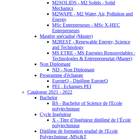
M2SOLIDS - M2 Solids - Solid
Mechanics
M2WAPE - M2 Water, Air, Pollution and
Energy
MSc Entrepreneurs - MSc X-HEC
Entrepreneurs
Mastère spécialisé (Master)
M2REST - Renewable Energy, Science
and Technology
MS ETRE - MS Energies Renouvelables :
Technologies & Entrepreneuriat (Master)
Non Diplomant
ND - Non Diplomant
Programme d'échange
EuroteQ - Diplôme EuroteQ
PEI - Echanges PEI
Catalogue 2021 - 2022
Bachelor
BS - Bachelor of Science de l'Ecole
polytechnique
Cycle Ingénieur
X - Titre d’Ingénieur diplômé de l’École
polytechnique
Diplôme de formation gradué de l'Ecole
Polytechnique -MSc&T