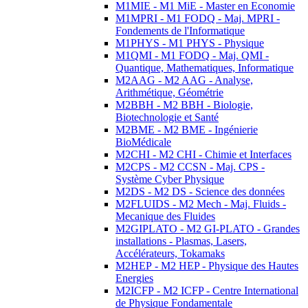
M1MIE - M1 MiE - Master en Economie
M1MPRI - M1 FODQ - Maj. MPRI -
Fondements de l'Informatique
M1PHYS - M1 PHYS - Physique
M1QMI - M1 FODQ - Maj. QMI -
Quantique, Mathematiques, Informatique
M2AAG - M2 AAG - Analyse,
Arithmétique, Géométrie
M2BBH - M2 BBH - Biologie,
Biotechnologie et Santé
M2BME - M2 BME - Ingénierie
BioMédicale
M2CHI - M2 CHI - Chimie et Interfaces
M2CPS - M2 CCSN - Maj. CPS -
Système Cyber Physique
M2DS - M2 DS - Science des données
M2FLUIDS - M2 Mech - Maj. Fluids -
Mecanique des Fluides
M2GIPLATO - M2 GI-PLATO - Grandes
installations - Plasmas, Lasers,
Accélérateurs, Tokamaks
M2HEP - M2 HEP - Physique des Hautes
Energies
M2ICFP - M2 ICFP - Centre International
de Physique Fondamentale