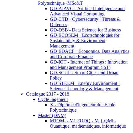
Polytechnique -MSc&T
GD-AIAVC - Artificial Intelligence and
Advanced Visual Computing
GD-CTD - Cybersecurity : Threats &
Defenses
GD-DSB - Data Science for Business
GD-ECOSEM - Ecotechnologies for
Sustainability & Environment
Management
GD-EDACF - Economics, Data Analytics
and Corporate Finance
GD-IOT - Internet of Things : Innovation
and Management Program (IoT)
GD-SCUP - Smart Cities and Urban
Policy
GD-STEEM - Energy Environment :
Science Technology & Management
Catalogue 2017 - 2018
Cycle Ingénieur
X - Diplôme d'ingénieur de l'Ecole
Polytechnique
Master (DNM)
M1QMI - M1 FODQ - Maj. QMI -
Quantique, mathematiques, informatique