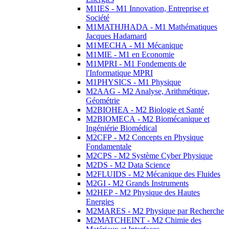
M1IES - M1 Innovation, Entreprise et
Société
M1MATHJHADA - M1 Mathématiques
Jacques Hadamard
M1MECHA - M1 Mécanique
M1MIE - M1 en Economie
M1MPRI - M1 Fondements de
l'Informatique MPRI
M1PHYSICS - M1 Physique
M2AAG - M2 Analyse, Arithmétique,
Géométrie
M2BIOHEA - M2 Biologie et Santé
M2BIOMECA - M2 Biomécanique et
Ingéniérie Biomédical
M2CFP - M2 Concepts en Physique
Fondamentale
M2CPS - M2 Système Cyber Physique
M2DS - M2 Data Science
M2FLUIDS - M2 Mécanique des Fluides
M2GI - M2 Grands Instruments
M2HEP - M2 Physique des Hautes
Energies
M2MARES - M2 Physique par Recherche
M2MATCHEINT - M2 Chimie des