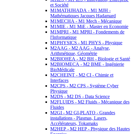
et Société
M1MATHJHADA - M1 MJH -
Mathématiques Jacques Hadamard
M1MECHA - M1 Mech - Mécanique
M1MIE - M1 MiE - Master en Economie
M1MPRI - M1 MPRI - Fondements de
l'Informatique
M1PHYSICS - M1 PHYS - Physique
M2AAG - M2 AAG - Analyse,
Arithmétique, Géométrie
M2BIOHEA - M2 BH - Biologie et Santé
M2BIOMECA - M2 BME - Ingénierie
BioMédicale
M2CHEINT - M2 CI - Chimie et
Interfaces
M2CPS - M2 CPS - Système Cyber
Physique
M2DS - M2 DS - Data Science
M2FLUIDS - M2 Fluids - Mécanique des
Fluides
M2GI - M2 GI-PLATO - Grandes
installations - Plasmas, Lasers,
Accélérateurs, Tokamaks
M2HEP - M2 HEP - Physique des Hautes