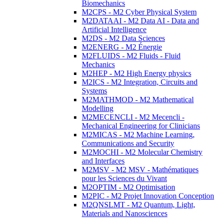
Biomechanics
M2CPS - M2 Cyber Physical System
M2DATAAI - M2 Data AI - Data and
Artificial Intelligence
M2DS - M2 Data Sciences
M2ENERG - M2 Énergie
M2FLUIDS - M2 Fluids - Fluid
Mechanics
M2HEP - M2 High Energy physics
M2ICS - M2 Integration, Circuits and
Systems
M2MATHMOD - M2 Mathematical
Modelling
M2MECENCLI - M2 Mecencli -
Mechanical Engineering for Clinicians
M2MICAS - M2 Machine Learning,
Communications and Security
M2MOCHI - M2 Molecular Chemistry
and Interfaces
M2MSV - M2 MSV - Mathématiques
pour les Sciences du Vivant
M2OPTIM - M2 Optimisation
M2PIC - M2 Projet Innovation Conception
M2QNSLMT - M2 Quantum, Light,
Materials and Nanosciences