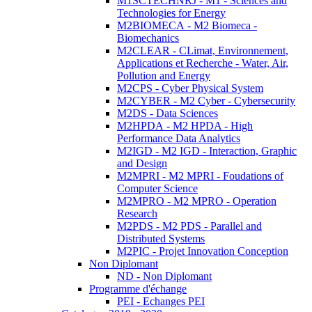
M1SCTECHNRJ - M1 - Sciences and
Technologies for Energy
M2BIOMECA - M2 Biomeca -
Biomechanics
M2CLEAR - CLimat, Environnement,
Applications et Recherche - Water, Air,
Pollution and Energy
M2CPS - Cyber Physical System
M2CYBER - M2 Cyber - Cybersecurity
M2DS - Data Sciences
M2HPDA - M2 HPDA - High
Performance Data Analytics
M2IGD - M2 IGD - Interaction, Graphic
and Design
M2MPRI - M2 MPRI - Foudations of
Computer Science
M2MPRO - M2 MPRO - Operation
Research
M2PDS - M2 PDS - Parallel and
Distributed Systems
M2PIC - Projet Innovation Conception
Non Diplomant
ND - Non Diplomant
Programme d'échange
PEI - Echanges PEI