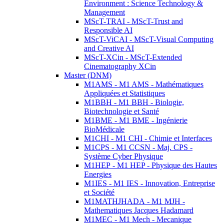
Environment : Science Technology &
Management
MScT-TRAI - MScT-Trust and
Responsible AI
MScT-ViCAI - MScT-Visual Computing
and Creative AI
MScT-XCin - MScT-Extended
Cinematography XCin
Master (DNM)
M1AMS - M1 AMS - Mathématiques
Appliquées et Statistiques
M1BBH - M1 BBH - Biologie,
Biotechnologie et Santé
M1BME - M1 BME - Ingénierie
BioMédicale
M1CHI - M1 CHI - Chimie et Interfaces
M1CPS - M1 CCSN - Maj. CPS -
Système Cyber Physique
M1HEP - M1 HEP - Physique des Hautes
Energies
M1IES - M1 IES - Innovation, Entreprise
et Société
M1MATHJHADA - M1 MJH -
Mathematiques Jacques Hadamard
M1MEC - M1 Mech - Mecanique