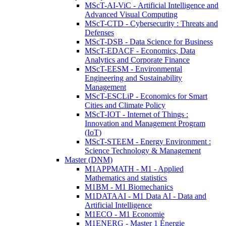
MScT-AI-ViC - Artificial Intelligence and
Advanced Visual Computing
MScT-CTD - Cybersecurity : Threats and
Defenses
MScT-DSB - Data Science for Business
MScT-EDACF - Economics, Data
Analytics and Corporate Finance
MScT-EESM - Environmental
Engineering and Sustainability
Management
MScT-ESCLiP - Economics for Smart
Cities and Climate Policy
MScT-IOT - Internet of Things :
Innovation and Management Program
(IoT)
MScT-STEEM - Energy Environment :
Science Technology & Management
Master (DNM)
M1APPMATH - M1 - Applied
Mathematics and statistics
M1BM - M1 Biomechanics
M1DATAAI - M1 Data AI - Data and
Artificial Intelligence
M1ECO - M1 Economie
M1ENERG - Master 1 Énergie