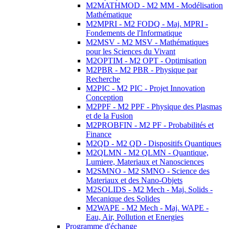
M2MATHMOD - M2 MM - Modélisation
Mathématique
M2MPRI - M2 FODQ - Maj. MPRI -
Fondements de l'Informatique
M2MSV - M2 MSV - Mathématiques
pour les Sciences du Vivant
M2OPTIM - M2 OPT - Optimisation
M2PBR - M2 PBR - Physique par
Recherche
M2PIC - M2 PIC - Projet Innovation
Conception
M2PPF - M2 PPF - Physique des Plasmas
et de la Fusion
M2PROBFIN - M2 PF - Probabilités et
Finance
M2QD - M2 QD - Dispositifs Quantiques
M2QLMN - M2 QLMN - Quantique,
Lumiere, Materiaux et Nanosciences
M2SMNO - M2 SMNO - Science des
Materiaux et des Nano-Objets
M2SOLIDS - M2 Mech - Maj. Solids -
Mecanique des Solides
M2WAPE - M2 Mech - Maj. WAPE -
Eau, Air, Pollution et Energies
Programme d'échange