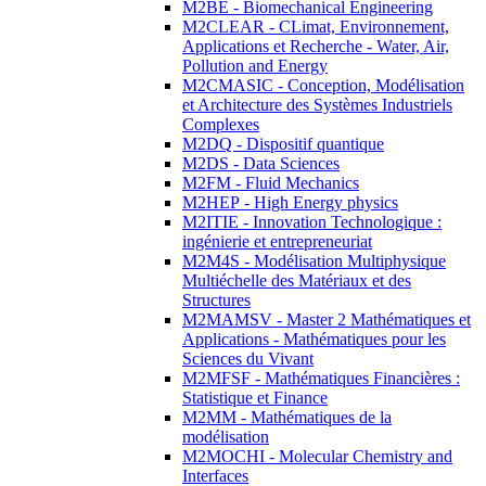
M2BE - Biomechanical Engineering
M2CLEAR - CLimat, Environnement,
Applications et Recherche - Water, Air,
Pollution and Energy
M2CMASIC - Conception, Modélisation
et Architecture des Systèmes Industriels
Complexes
M2DQ - Dispositif quantique
M2DS - Data Sciences
M2FM - Fluid Mechanics
M2HEP - High Energy physics
M2ITIE - Innovation Technologique :
ingénierie et entrepreneuriat
M2M4S - Modélisation Multiphysique
Multiéchelle des Matériaux et des
Structures
M2MAMSV - Master 2 Mathématiques et
Applications - Mathématiques pour les
Sciences du Vivant
M2MFSF - Mathématiques Financières :
Statistique et Finance
M2MM - Mathématiques de la
modélisation
M2MOCHI - Molecular Chemistry and
Interfaces