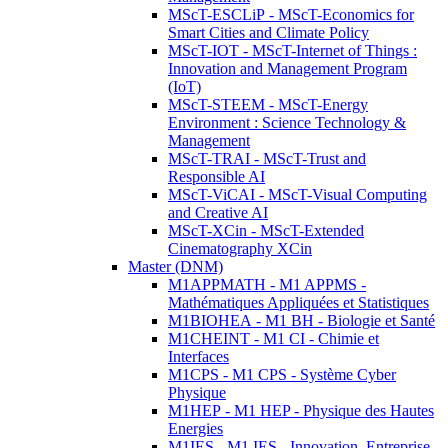
MScT-ESCLiP - MScT-Economics for
Smart Cities and Climate Policy
MScT-IOT - MScT-Internet of Things :
Innovation and Management Program
(IoT)
MScT-STEEM - MScT-Energy
Environment : Science Technology &
Management
MScT-TRAI - MScT-Trust and
Responsible AI
MScT-ViCAI - MScT-Visual Computing
and Creative AI
MScT-XCin - MScT-Extended
Cinematography XCin
Master (DNM)
M1APPMATH - M1 APPMS -
Mathématiques Appliquées et Statistiques
M1BIOHEA - M1 BH - Biologie et Santé
M1CHEINT - M1 CI - Chimie et
Interfaces
M1CPS - M1 CPS - Système Cyber
Physique
M1HEP - M1 HEP - Physique des Hautes
Energies
M1IES - M1 IES - Innovation, Entreprise