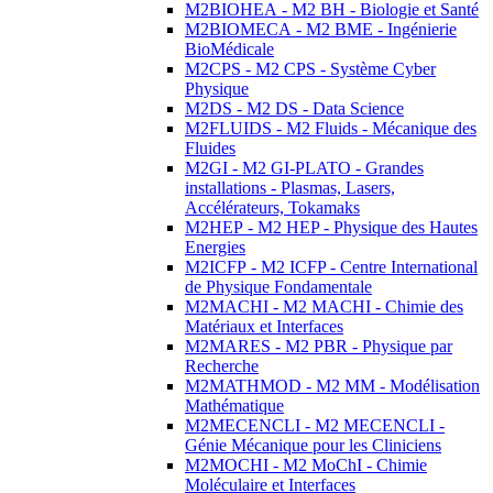
M2BIOHEA - M2 BH - Biologie et Santé
M2BIOMECA - M2 BME - Ingénierie
BioMédicale
M2CPS - M2 CPS - Système Cyber
Physique
M2DS - M2 DS - Data Science
M2FLUIDS - M2 Fluids - Mécanique des
Fluides
M2GI - M2 GI-PLATO - Grandes
installations - Plasmas, Lasers,
Accélérateurs, Tokamaks
M2HEP - M2 HEP - Physique des Hautes
Energies
M2ICFP - M2 ICFP - Centre International
de Physique Fondamentale
M2MACHI - M2 MACHI - Chimie des
Matériaux et Interfaces
M2MARES - M2 PBR - Physique par
Recherche
M2MATHMOD - M2 MM - Modélisation
Mathématique
M2MECENCLI - M2 MECENCLI -
Génie Mécanique pour les Cliniciens
M2MOCHI - M2 MoChI - Chimie
Moléculaire et Interfaces