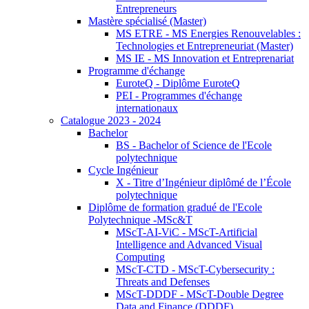
Entrepreneurs
Mastère spécialisé (Master)
MS ETRE - MS Energies Renouvelables :
Technologies et Entrepreneuriat (Master)
MS IE - MS Innovation et Entreprenariat
Programme d'échange
EuroteQ - Diplôme EuroteQ
PEI - Programmes d'échange
internationaux
Catalogue 2023 - 2024
Bachelor
BS - Bachelor of Science de l'Ecole
polytechnique
Cycle Ingénieur
X - Titre d’Ingénieur diplômé de l’École
polytechnique
Diplôme de formation gradué de l'Ecole
Polytechnique -MSc&T
MScT-AI-ViC - MScT-Artificial
Intelligence and Advanced Visual
Computing
MScT-CTD - MScT-Cybersecurity :
Threats and Defenses
MScT-DDDF - MScT-Double Degree
Data and Finance (DDDF)