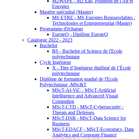
M2WAPE - M2 Eau, Pollution de l'Air et
Energies
Mastère spécialisé (Master)
MS ETRE - MS Energies Renouvelables :
Technologies et Entrepreneuriat (Master)
Programme d'échange
EuroteQ - Diplôme EuroteQ
Catalogue 2022 - 2023
Bachelor
BS - Bachelor of Science de l'Ecole
polytechnique
Cycle Ingénieur
X - Titre d’Ingénieur diplômé de l’École
polytechnique
Diplôme de formation gradué de l'Ecole
Polytechnique -MSc&T
MScT-AI-ViC - MScT-Artificial
Intelligence and Advanced Visual
Computing
MScT-CTD - MScT-Cybersecurity :
Threats and Defenses
MScT-DSB - MScT-Data Science for
Business
MScT-EDACF - MScT-Economics, Data
Analytics and Corporate Finance