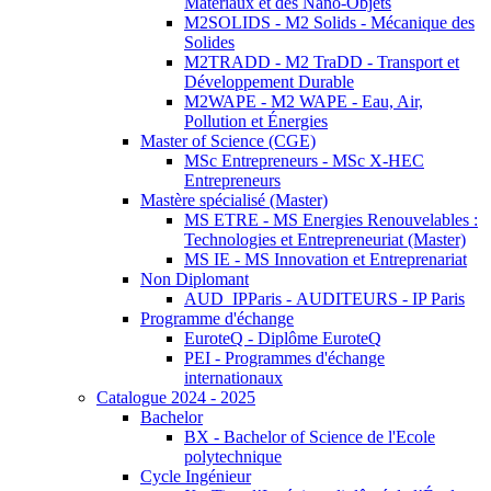
Matériaux et des Nano-Objets
M2SOLIDS - M2 Solids - Mécanique des
Solides
M2TRADD - M2 TraDD - Transport et
Développement Durable
M2WAPE - M2 WAPE - Eau, Air,
Pollution et Énergies
Master of Science (CGE)
MSc Entrepreneurs - MSc X-HEC
Entrepreneurs
Mastère spécialisé (Master)
MS ETRE - MS Energies Renouvelables :
Technologies et Entrepreneuriat (Master)
MS IE - MS Innovation et Entreprenariat
Non Diplomant
AUD_IPParis - AUDITEURS - IP Paris
Programme d'échange
EuroteQ - Diplôme EuroteQ
PEI - Programmes d'échange
internationaux
Catalogue 2024 - 2025
Bachelor
BX - Bachelor of Science de l'Ecole
polytechnique
Cycle Ingénieur