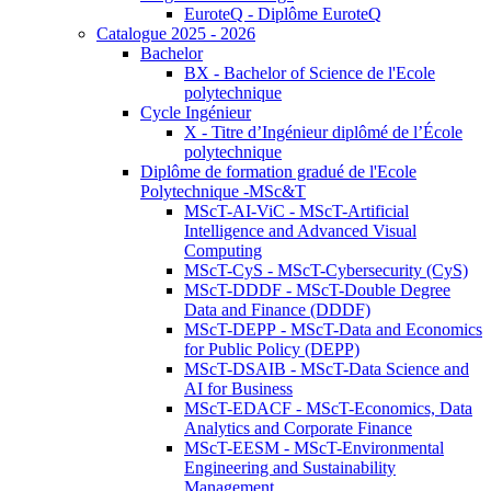
EuroteQ - Diplôme EuroteQ
Catalogue 2025 - 2026
Bachelor
BX - Bachelor of Science de l'Ecole
polytechnique
Cycle Ingénieur
X - Titre d’Ingénieur diplômé de l’École
polytechnique
Diplôme de formation gradué de l'Ecole
Polytechnique -MSc&T
MScT-AI-ViC - MScT-Artificial
Intelligence and Advanced Visual
Computing
MScT-CyS - MScT-Cybersecurity (CyS)
MScT-DDDF - MScT-Double Degree
Data and Finance (DDDF)
MScT-DEPP - MScT-Data and Economics
for Public Policy (DEPP)
MScT-DSAIB - MScT-Data Science and
AI for Business
MScT-EDACF - MScT-Economics, Data
Analytics and Corporate Finance
MScT-EESM - MScT-Environmental
Engineering and Sustainability
Management