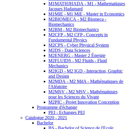
M1MATHJHADA - M1 - Mathematiques
Jacques Hadamard
M1MIE - M1 MiE - Master in Economics
M2BIOMECA - M2 Biomeca -
Biomechanics
M2BM - M2 Biomechanics
M2CFP - M2 CFP - Concepts in
Fundamental Physics
M2CPS - Cyber Physical System
M2DS - Data Sciences
M2ENERG - Master 2 Énergie
M2FLUIDS - M2 Fluids - Fluid
Mechanics
M2IGD - M2 IGD - Interaction, Graphic
and Design
M2MDA - M2 MdA - Mathématiques de
l'Aléatoire
M2MSV - M2 MSV - Mathématiques
pour les Sciences du Vivant
M2PIC - Projet Innovation Conception
Programme d'échange
PEI - Echanges PEI
Catalogue 2020 - 2021
Bachelor
BS - Bachelor of Science de l'Ecole