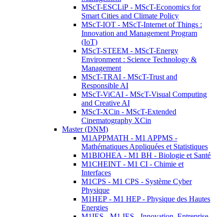
MScT-ESCLiP - MScT-Economics for
Smart Cities and Climate Policy
MScT-IOT - MScT-Internet of Things :
Innovation and Management Program
(IoT)
MScT-STEEM - MScT-Energy
Environment : Science Technology &
Management
MScT-TRAI - MScT-Trust and
Responsible AI
MScT-ViCAI - MScT-Visual Computing
and Creative AI
MScT-XCin - MScT-Extended
Cinematography XCin
Master (DNM)
M1APPMATH - M1 APPMS -
Mathématiques Appliquées et Statistiques
M1BIOHEA - M1 BH - Biologie et Santé
M1CHEINT - M1 CI - Chimie et
Interfaces
M1CPS - M1 CPS - Système Cyber
Physique
M1HEP - M1 HEP - Physique des Hautes
Energies
M1IES - M1 IES - Innovation, Entreprise