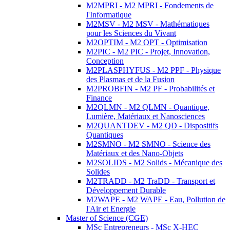
M2MPRI - M2 MPRI - Fondements de
l'Informatique
M2MSV - M2 MSV - Mathématiques
pour les Sciences du Vivant
M2OPTIM - M2 OPT - Optimisation
M2PIC - M2 PIC - Projet, Innovation,
Conception
M2PLASPHYFUS - M2 PPF - Physique
des Plasmas et de la Fusion
M2PROBFIN - M2 PF - Probabilités et
Finance
M2QLMN - M2 QLMN - Quantique,
Lumière, Matériaux et Nanosciences
M2QUANTDEV - M2 QD - Dispositifs
Quantiques
M2SMNO - M2 SMNO - Science des
Matériaux et des Nano-Objets
M2SOLIDS - M2 Solids - Mécanique des
Solides
M2TRADD - M2 TraDD - Transport et
Développement Durable
M2WAPE - M2 WAPE - Eau, Pollution de
l'Air et Energie
Master of Science (CGE)
MSc Entrepreneurs - MSc X-HEC