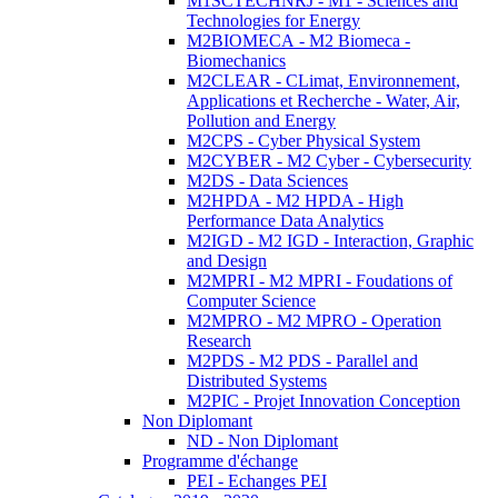
M1SCTECHNRJ - M1 - Sciences and
Technologies for Energy
M2BIOMECA - M2 Biomeca -
Biomechanics
M2CLEAR - CLimat, Environnement,
Applications et Recherche - Water, Air,
Pollution and Energy
M2CPS - Cyber Physical System
M2CYBER - M2 Cyber - Cybersecurity
M2DS - Data Sciences
M2HPDA - M2 HPDA - High
Performance Data Analytics
M2IGD - M2 IGD - Interaction, Graphic
and Design
M2MPRI - M2 MPRI - Foudations of
Computer Science
M2MPRO - M2 MPRO - Operation
Research
M2PDS - M2 PDS - Parallel and
Distributed Systems
M2PIC - Projet Innovation Conception
Non Diplomant
ND - Non Diplomant
Programme d'échange
PEI - Echanges PEI