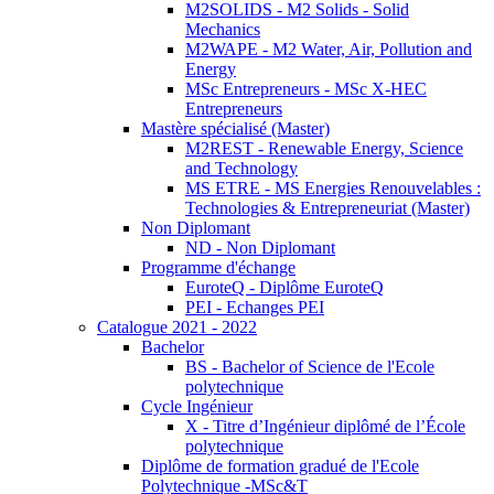
M2SOLIDS - M2 Solids - Solid
Mechanics
M2WAPE - M2 Water, Air, Pollution and
Energy
MSc Entrepreneurs - MSc X-HEC
Entrepreneurs
Mastère spécialisé (Master)
M2REST - Renewable Energy, Science
and Technology
MS ETRE - MS Energies Renouvelables :
Technologies & Entrepreneuriat (Master)
Non Diplomant
ND - Non Diplomant
Programme d'échange
EuroteQ - Diplôme EuroteQ
PEI - Echanges PEI
Catalogue 2021 - 2022
Bachelor
BS - Bachelor of Science de l'Ecole
polytechnique
Cycle Ingénieur
X - Titre d’Ingénieur diplômé de l’École
polytechnique
Diplôme de formation gradué de l'Ecole
Polytechnique -MSc&T