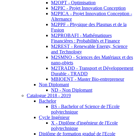
M2OPT - Optimisation
M2PIC - Projet Innovation Conception
M2PICA - Projet Innovation Conception -
Alternance
M2PPF - Physique des Plasmas et de la
Fusion
M2PROBAFI - Mathématiques
Financières : Probabilités et Finance
M2REST - Renewable Energy, Science
and Technology
M2SMNO - Sciences des Matériaux et des
nano-objets
M2TRADD - Transport et Développement
Durable - TRADD
MBIOENT - Master Bio-entrepreneur
Non Diplomant
ND - Non Diplomant
Catalogue 2018 - 2019
Bachelor
BS - Bachelor of Science de l'Ecole
polytechnique
Cycle Ingénieur
X - Diplôme d'ingénieur de l'Ecole
polytechnique
Diplôme de formation gradué de l'Ecole