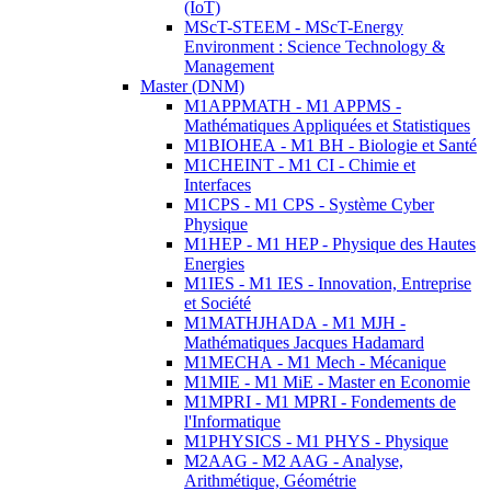
(IoT)
MScT-STEEM - MScT-Energy
Environment : Science Technology &
Management
Master (DNM)
M1APPMATH - M1 APPMS -
Mathématiques Appliquées et Statistiques
M1BIOHEA - M1 BH - Biologie et Santé
M1CHEINT - M1 CI - Chimie et
Interfaces
M1CPS - M1 CPS - Système Cyber
Physique
M1HEP - M1 HEP - Physique des Hautes
Energies
M1IES - M1 IES - Innovation, Entreprise
et Société
M1MATHJHADA - M1 MJH -
Mathématiques Jacques Hadamard
M1MECHA - M1 Mech - Mécanique
M1MIE - M1 MiE - Master en Economie
M1MPRI - M1 MPRI - Fondements de
l'Informatique
M1PHYSICS - M1 PHYS - Physique
M2AAG - M2 AAG - Analyse,
Arithmétique, Géométrie