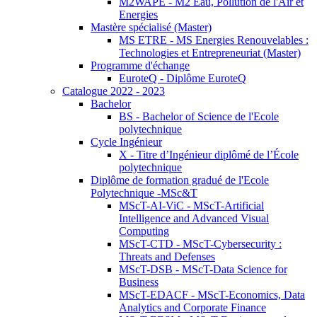
M2WAPE - M2 Eau, Pollution de l'Air et
Energies
Mastère spécialisé (Master)
MS ETRE - MS Energies Renouvelables :
Technologies et Entrepreneuriat (Master)
Programme d'échange
EuroteQ - Diplôme EuroteQ
Catalogue 2022 - 2023
Bachelor
BS - Bachelor of Science de l'Ecole
polytechnique
Cycle Ingénieur
X - Titre d’Ingénieur diplômé de l’École
polytechnique
Diplôme de formation gradué de l'Ecole
Polytechnique -MSc&T
MScT-AI-ViC - MScT-Artificial
Intelligence and Advanced Visual
Computing
MScT-CTD - MScT-Cybersecurity :
Threats and Defenses
MScT-DSB - MScT-Data Science for
Business
MScT-EDACF - MScT-Economics, Data
Analytics and Corporate Finance