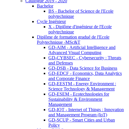
Catalogue 2019 - 2020
Bachelor
BS - Bachelor of Science de l'Ecole
polytechnique
Cycle Ingénieur
X - Diplôme d'ingénieur de l'Ecole
polytechnique
Diplôme de formation gradué de l'Ecole
Polytechnique -MSc&T
GD-AIM - Artificial Intelligence and
Advanced Visual Computing
GD-CYBSEC - Cybersecurity : Threats
and Defenses
GD-DSB - Data Science for Business
GD-EDCF - Economics, Data Analytics
and Corporate Finance
GD-EESTM - Energy Environment :
Science Technology & Management
GD-ESEM - Ecotechnologies for
Sustainability & Environment
Management
GD-IOT - Internet of Things : Innovation
and Management Program (IoT)
GD-SCUP - Smart Cities and Urban
Policy