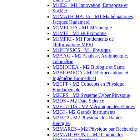
M1IES - M1 Innovation, Entreprise et
Société
M1MATHJHADA - M1 Mathématiques
Jacques Hadamard
M1MECHA - M1 Mécanique
M1MIE - M1 en Economie
M1MPRI - M1 Fondements de
l'Informatique MPRI
M1PHYSICS - M1 Physique
M2AAG - M2 Analyse, Arithmétique,
Géométrie
M2BIOHEA - M2 Biologie et Santé
M2BIOMECA - M2 Biomécanique et
Ingéniérie Biomédical
M2CFP - M2 Concepts en Physique
Fondamentale
M2CPS - M2 Système Cyber Physique
M2DS - M2 Data Science
M2FLUIDS - M2 Mécanique des Fluides
M2GI - M2 Grands Instruments
M2HEP - M2 Physique des Hautes
Energies
M2MARES - M2 Physique par Recherche
M2MATCHEINT - M2 Chimie des