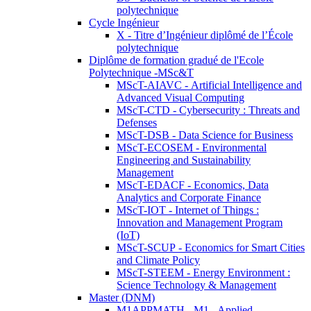
polytechnique
Cycle Ingénieur
X - Titre d’Ingénieur diplômé de l’École
polytechnique
Diplôme de formation gradué de l'Ecole
Polytechnique -MSc&T
MScT-AIAVC - Artificial Intelligence and
Advanced Visual Computing
MScT-CTD - Cybersecurity : Threats and
Defenses
MScT-DSB - Data Science for Business
MScT-ECOSEM - Environmental
Engineering and Sustainability
Management
MScT-EDACF - Economics, Data
Analytics and Corporate Finance
MScT-IOT - Internet of Things :
Innovation and Management Program
(IoT)
MScT-SCUP - Economics for Smart Cities
and Climate Policy
MScT-STEEM - Energy Environment :
Science Technology & Management
Master (DNM)
M1APPMATH - M1 - Applied