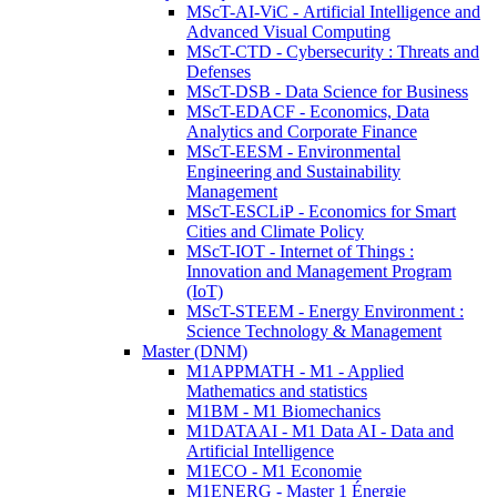
MScT-AI-ViC - Artificial Intelligence and
Advanced Visual Computing
MScT-CTD - Cybersecurity : Threats and
Defenses
MScT-DSB - Data Science for Business
MScT-EDACF - Economics, Data
Analytics and Corporate Finance
MScT-EESM - Environmental
Engineering and Sustainability
Management
MScT-ESCLiP - Economics for Smart
Cities and Climate Policy
MScT-IOT - Internet of Things :
Innovation and Management Program
(IoT)
MScT-STEEM - Energy Environment :
Science Technology & Management
Master (DNM)
M1APPMATH - M1 - Applied
Mathematics and statistics
M1BM - M1 Biomechanics
M1DATAAI - M1 Data AI - Data and
Artificial Intelligence
M1ECO - M1 Economie
M1ENERG - Master 1 Énergie