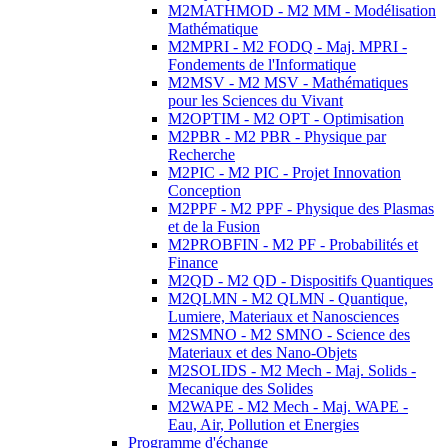
M2MATHMOD - M2 MM - Modélisation
Mathématique
M2MPRI - M2 FODQ - Maj. MPRI -
Fondements de l'Informatique
M2MSV - M2 MSV - Mathématiques
pour les Sciences du Vivant
M2OPTIM - M2 OPT - Optimisation
M2PBR - M2 PBR - Physique par
Recherche
M2PIC - M2 PIC - Projet Innovation
Conception
M2PPF - M2 PPF - Physique des Plasmas
et de la Fusion
M2PROBFIN - M2 PF - Probabilités et
Finance
M2QD - M2 QD - Dispositifs Quantiques
M2QLMN - M2 QLMN - Quantique,
Lumiere, Materiaux et Nanosciences
M2SMNO - M2 SMNO - Science des
Materiaux et des Nano-Objets
M2SOLIDS - M2 Mech - Maj. Solids -
Mecanique des Solides
M2WAPE - M2 Mech - Maj. WAPE -
Eau, Air, Pollution et Energies
Programme d'échange