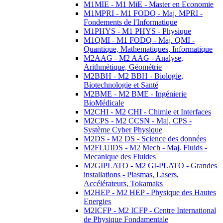
M1MIE - M1 MiE - Master en Economie
M1MPRI - M1 FODQ - Maj. MPRI -
Fondements de l'Informatique
M1PHYS - M1 PHYS - Physique
M1QMI - M1 FODQ - Maj. QMI -
Quantique, Mathematiques, Informatique
M2AAG - M2 AAG - Analyse,
Arithmétique, Géométrie
M2BBH - M2 BBH - Biologie,
Biotechnologie et Santé
M2BME - M2 BME - Ingénierie
BioMédicale
M2CHI - M2 CHI - Chimie et Interfaces
M2CPS - M2 CCSN - Maj. CPS -
Système Cyber Physique
M2DS - M2 DS - Science des données
M2FLUIDS - M2 Mech - Maj. Fluids -
Mecanique des Fluides
M2GIPLATO - M2 GI-PLATO - Grandes
installations - Plasmas, Lasers,
Accélérateurs, Tokamaks
M2HEP - M2 HEP - Physique des Hautes
Energies
M2ICFP - M2 ICFP - Centre International
de Physique Fondamentale