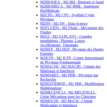
M2BIOHEA - M2 BH - Biologie et Santé
M2BIOMECA - M2 BME - Ingénierie
BioMédicale
M2CPS - M2 CPS - Système Cyber
Physique
M2DS - M2 DS - Data Science
M2FLUIDS - M2 Fluids - Mécanique des
Fluides
M2GI - M2 GI-PLATO - Grandes
installations - Plasmas, Lasers,
Accélérateurs, Tokamaks
M2HEP - M2 HEP - Physique des Hautes
Energies
M2ICFP - M2 ICFP - Centre International
de Physique Fondamentale
M2MACHI - M2 MACHI - Chimie des
Matériaux et Interfaces
M2MARES - M2 PBR - Physique par
Recherche
M2MATHMOD - M2 MM - Modélisation
Mathématique
M2MECENCLI - M2 MECENCLI -
Génie Mécanique pour les Cliniciens
M2MOCHI - M2 MoChI - Chimie
Moléculaire et Interfaces