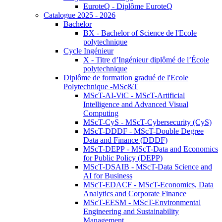
EuroteQ - Diplôme EuroteQ
Catalogue 2025 - 2026
Bachelor
BX - Bachelor of Science de l'Ecole
polytechnique
Cycle Ingénieur
X - Titre d’Ingénieur diplômé de l’École
polytechnique
Diplôme de formation gradué de l'Ecole
Polytechnique -MSc&T
MScT-AI-ViC - MScT-Artificial
Intelligence and Advanced Visual
Computing
MScT-CyS - MScT-Cybersecurity (CyS)
MScT-DDDF - MScT-Double Degree
Data and Finance (DDDF)
MScT-DEPP - MScT-Data and Economics
for Public Policy (DEPP)
MScT-DSAIB - MScT-Data Science and
AI for Business
MScT-EDACF - MScT-Economics, Data
Analytics and Corporate Finance
MScT-EESM - MScT-Environmental
Engineering and Sustainability
Management