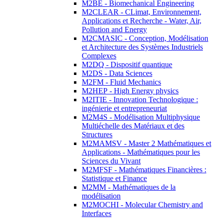
M2BE - Biomechanical Engineering
M2CLEAR - CLimat, Environnement,
Applications et Recherche - Water, Air,
Pollution and Energy
M2CMASIC - Conception, Modélisation
et Architecture des Systèmes Industriels
Complexes
M2DQ - Dispositif quantique
M2DS - Data Sciences
M2FM - Fluid Mechanics
M2HEP - High Energy physics
M2ITIE - Innovation Technologique :
ingénierie et entrepreneuriat
M2M4S - Modélisation Multiphysique
Multiéchelle des Matériaux et des
Structures
M2MAMSV - Master 2 Mathématiques et
Applications - Mathématiques pour les
Sciences du Vivant
M2MFSF - Mathématiques Financières :
Statistique et Finance
M2MM - Mathématiques de la
modélisation
M2MOCHI - Molecular Chemistry and
Interfaces