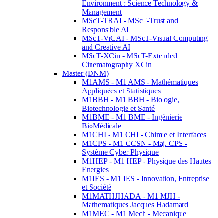
Environment : Science Technology &
Management
MScT-TRAI - MScT-Trust and
Responsible AI
MScT-ViCAI - MScT-Visual Computing
and Creative AI
MScT-XCin - MScT-Extended
Cinematography XCin
Master (DNM)
M1AMS - M1 AMS - Mathématiques
Appliquées et Statistiques
M1BBH - M1 BBH - Biologie,
Biotechnologie et Santé
M1BME - M1 BME - Ingénierie
BioMédicale
M1CHI - M1 CHI - Chimie et Interfaces
M1CPS - M1 CCSN - Maj. CPS -
Système Cyber Physique
M1HEP - M1 HEP - Physique des Hautes
Energies
M1IES - M1 IES - Innovation, Entreprise
et Société
M1MATHJHADA - M1 MJH -
Mathematiques Jacques Hadamard
M1MEC - M1 Mech - Mecanique