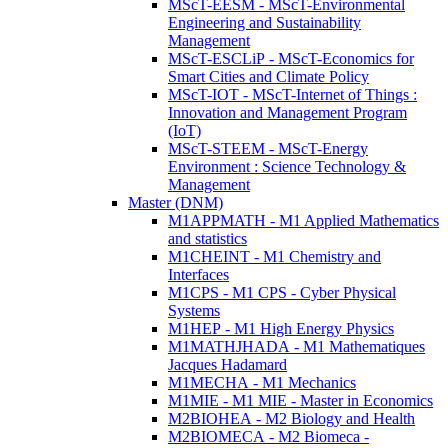
MScT-EESM - MScT-Environmental
Engineering and Sustainability
Management
MScT-ESCLiP - MScT-Economics for
Smart Cities and Climate Policy
MScT-IOT - MScT-Internet of Things :
Innovation and Management Program
(IoT)
MScT-STEEM - MScT-Energy
Environment : Science Technology &
Management
Master (DNM)
M1APPMATH - M1 Applied Mathematics
and statistics
M1CHEINT - M1 Chemistry and
Interfaces
M1CPS - M1 CPS - Cyber Physical
Systems
M1HEP - M1 High Energy Physics
M1MATHJHADA - M1 Mathematiques
Jacques Hadamard
M1MECHA - M1 Mechanics
M1MIE - M1 MIE - Master in Economics
M2BIOHEA - M2 Biology and Health
M2BIOMECA - M2 Biomeca -