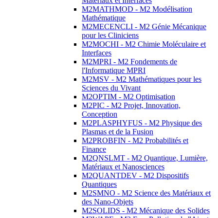
Matériaux et Interfaces
M2MATHMOD - M2 Modélisation
Mathématique
M2MECENCLI - M2 Génie Mécanique
pour les Cliniciens
M2MOCHI - M2 Chimie Moléculaire et
Interfaces
M2MPRI - M2 Fondements de
l'Informatique MPRI
M2MSV - M2 Mathématiques pour les
Sciences du Vivant
M2OPTIM - M2 Optimisation
M2PIC - M2 Projet, Innovation,
Conception
M2PLASPHYFUS - M2 Physique des
Plasmas et de la Fusion
M2PROBFIN - M2 Probabilités et
Finance
M2QNSLMT - M2 Quantique, Lumière,
Matériaux et Nanosciences
M2QUANTDEV - M2 Dispositifs
Quantiques
M2SMNO - M2 Science des Matériaux et
des Nano-Objets
M2SOLIDS - M2 Mécanique des Solides