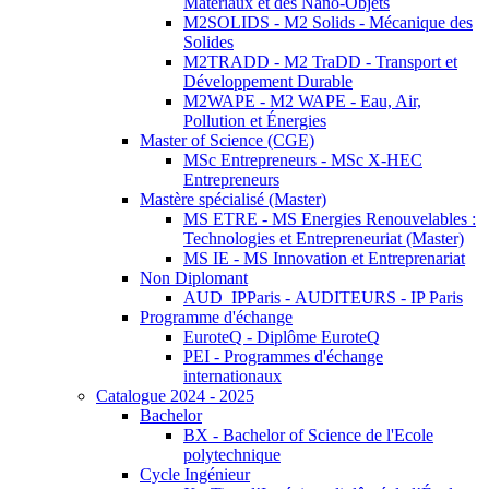
Matériaux et des Nano-Objets
M2SOLIDS - M2 Solids - Mécanique des
Solides
M2TRADD - M2 TraDD - Transport et
Développement Durable
M2WAPE - M2 WAPE - Eau, Air,
Pollution et Énergies
Master of Science (CGE)
MSc Entrepreneurs - MSc X-HEC
Entrepreneurs
Mastère spécialisé (Master)
MS ETRE - MS Energies Renouvelables :
Technologies et Entrepreneuriat (Master)
MS IE - MS Innovation et Entreprenariat
Non Diplomant
AUD_IPParis - AUDITEURS - IP Paris
Programme d'échange
EuroteQ - Diplôme EuroteQ
PEI - Programmes d'échange
internationaux
Catalogue 2024 - 2025
Bachelor
BX - Bachelor of Science de l'Ecole
polytechnique
Cycle Ingénieur