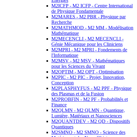
Energies
M2ICFP - M2 ICFP - Centre International
de Physique Fondamentale
M2MARES - M2 PBR - Physique par
Recherche
M2MATHMOD - M2 MM - Modélisation
Mathématique
M2MECENCLI - M2 MECENCLI -
Génie Mécanique pour les Cliniciens
M2MPRI - M2 MPRI - Fondements de
l'Informatique
M2MSV - M2 MSV - Mathématiques
pour les Sciences du Vivant
M2OPTIM - M2 OPT - Optimisation
M2PIC - M2 PIC - Projet, Innovation,
Conception
M2PLASPHYFUS - M2 PPF - Physique
des Plasmas et de la Fusion
M2PROBFIN - M2 PF - Probabilités et
Finance
M2QLMN - M2 QLMN - Quantique,
Lumière, Matériaux et Nanosciences
M2QUANTDEV - M2 QD - Dispositifs
Quantiques
M2SMNO - M2 SMNO - Science des