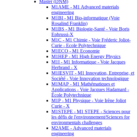
Master (DNM)
M1AME - M1 Advanced materials
engineering
M1BI - M1 Bio-informatique (Voie
Rosalind Franklin)
M1BS - M1 Biologie-Santé - Voie Boris
Ephrussi-X
M1C - M1 Chimie - Voie Fréderic Joliot-
Curie - Ecole Polytechnique
M1ECO - M1 Economie
M1HEP - M1 High Energy Physics
M1I - M1 Informatique - Voie Jacques
Herbrand - X
M1IESVIT - M1 Innovation, Entreprise, et
Société - Voie Innovation technologique
M1MAP - M1 Mathématiques et
Applications - Voie Jacques Hadamard -
École Polytechnique
M1P - M1 Physique - Voie Irène Joliot
Curie - X
M1STEPE - M1 STEPE - Sciences pour
les défis de l'environnement/Sciences for
environmentals challenges
M2AME - Advanced materials
engineering