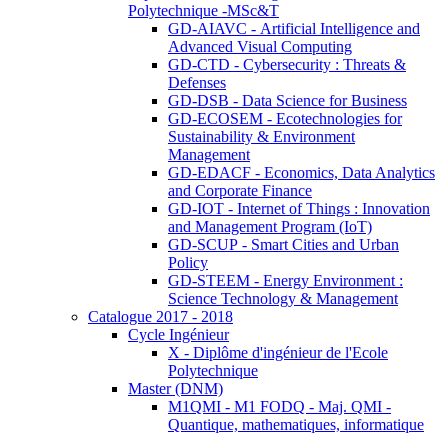
Polytechnique -MSc&T
GD-AIAVC - Artificial Intelligence and
Advanced Visual Computing
GD-CTD - Cybersecurity : Threats &
Defenses
GD-DSB - Data Science for Business
GD-ECOSEM - Ecotechnologies for
Sustainability & Environment
Management
GD-EDACF - Economics, Data Analytics
and Corporate Finance
GD-IOT - Internet of Things : Innovation
and Management Program (IoT)
GD-SCUP - Smart Cities and Urban
Policy
GD-STEEM - Energy Environment :
Science Technology & Management
Catalogue 2017 - 2018
Cycle Ingénieur
X - Diplôme d'ingénieur de l'Ecole
Polytechnique
Master (DNM)
M1QMI - M1 FODQ - Maj. QMI -
Quantique, mathematiques, informatique