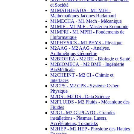
et Société
M1MATHJHADA - M1 MJH -
Mathématiques Jacques Hadamard
M1MECHA - M1 Mech - Mécanique
M1MIE - M1 MiE - Master en Economie
M1MPRI - M1 MPRI - Fondements de
l'Informatique
M1PHYSICS - M1 PHYS - Physique
M2AAG - M2 AAG - Analyse,
Arithmétique, Géométrie
M2BIOHEA - M2 BH - Biologie et Santé
M2BIOMECA - M2 BME - Ingénierie
BioMédicale
M2CHEINT - M2 CI - Chimie et
Interfaces
M2CPS - M2 CPS - Système Cyber
Physique
M2DS - M2 DS - Data Science
M2FLUIDS - M2 Fluids - Mécanique des
Fluides
M2GI - M2 GI-PLATO - Grandes
installations - Plasmas, Lasers,
Accélérateurs, Tokamaks
M2HEP - M2 HEP - Physique des Hautes