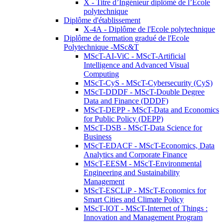
X - Titre d’Ingénieur diplômé de l’École
polytechnique
Diplôme d'établissement
X-4A - Diplôme de l'Ecole polytechnique
Diplôme de formation gradué de l'Ecole
Polytechnique -MSc&T
MScT-AI-ViC - MScT-Artificial
Intelligence and Advanced Visual
Computing
MScT-CyS - MScT-Cybersecurity (CyS)
MScT-DDDF - MScT-Double Degree
Data and Finance (DDDF)
MScT-DEPP - MScT-Data and Economics
for Public Policy (DEPP)
MScT-DSB - MScT-Data Science for
Business
MScT-EDACF - MScT-Economics, Data
Analytics and Corporate Finance
MScT-EESM - MScT-Environmental
Engineering and Sustainability
Management
MScT-ESCLiP - MScT-Economics for
Smart Cities and Climate Policy
MScT-IOT - MScT-Internet of Things :
Innovation and Management Program