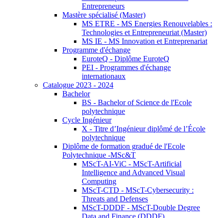
Entrepreneurs
Mastère spécialisé (Master)
MS ETRE - MS Energies Renouvelables :
Technologies et Entrepreneuriat (Master)
MS IE - MS Innovation et Entreprenariat
Programme d'échange
EuroteQ - Diplôme EuroteQ
PEI - Programmes d'échange
internationaux
Catalogue 2023 - 2024
Bachelor
BS - Bachelor of Science de l'Ecole
polytechnique
Cycle Ingénieur
X - Titre d’Ingénieur diplômé de l’École
polytechnique
Diplôme de formation gradué de l'Ecole
Polytechnique -MSc&T
MScT-AI-ViC - MScT-Artificial
Intelligence and Advanced Visual
Computing
MScT-CTD - MScT-Cybersecurity :
Threats and Defenses
MScT-DDDF - MScT-Double Degree
Data and Finance (DDDF)