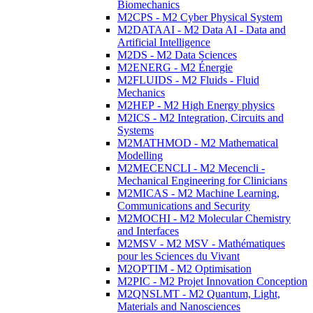
Biomechanics
M2CPS - M2 Cyber Physical System
M2DATAAI - M2 Data AI - Data and
Artificial Intelligence
M2DS - M2 Data Sciences
M2ENERG - M2 Énergie
M2FLUIDS - M2 Fluids - Fluid
Mechanics
M2HEP - M2 High Energy physics
M2ICS - M2 Integration, Circuits and
Systems
M2MATHMOD - M2 Mathematical
Modelling
M2MECENCLI - M2 Mecencli -
Mechanical Engineering for Clinicians
M2MICAS - M2 Machine Learning,
Communications and Security
M2MOCHI - M2 Molecular Chemistry
and Interfaces
M2MSV - M2 MSV - Mathématiques
pour les Sciences du Vivant
M2OPTIM - M2 Optimisation
M2PIC - M2 Projet Innovation Conception
M2QNSLMT - M2 Quantum, Light,
Materials and Nanosciences