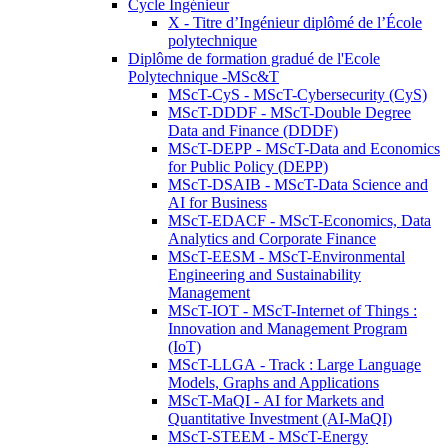
Cycle Ingénieur
X - Titre d’Ingénieur diplômé de l’École
polytechnique
Diplôme de formation gradué de l'Ecole
Polytechnique -MSc&T
MScT-CyS - MScT-Cybersecurity (CyS)
MScT-DDDF - MScT-Double Degree
Data and Finance (DDDF)
MScT-DEPP - MScT-Data and Economics
for Public Policy (DEPP)
MScT-DSAIB - MScT-Data Science and
AI for Business
MScT-EDACF - MScT-Economics, Data
Analytics and Corporate Finance
MScT-EESM - MScT-Environmental
Engineering and Sustainability
Management
MScT-IOT - MScT-Internet of Things :
Innovation and Management Program
(IoT)
MScT-LLGA - Track : Large Language
Models, Graphs and Applications
MScT-MaQI - AI for Markets and
Quantitative Investment (AI-MaQI)
MScT-STEEM - MScT-Energy