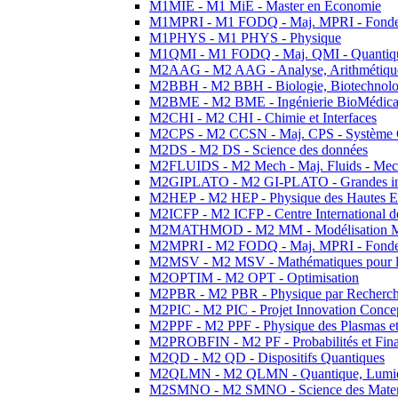
M1MIE - M1 MiE - Master en Economie
M1MPRI - M1 FODQ - Maj. MPRI - Fondeme
M1PHYS - M1 PHYS - Physique
M1QMI - M1 FODQ - Maj. QMI - Quantique
M2AAG - M2 AAG - Analyse, Arithmétique
M2BBH - M2 BBH - Biologie, Biotechnolog
M2BME - M2 BME - Ingénierie BioMédica
M2CHI - M2 CHI - Chimie et Interfaces
M2CPS - M2 CCSN - Maj. CPS - Système 
M2DS - M2 DS - Science des données
M2FLUIDS - M2 Mech - Maj. Fluids - Meca
M2GIPLATO - M2 GI-PLATO - Grandes instal
M2HEP - M2 HEP - Physique des Hautes E
M2ICFP - M2 ICFP - Centre International 
M2MATHMOD - M2 MM - Modélisation M
M2MPRI - M2 FODQ - Maj. MPRI - Fondeme
M2MSV - M2 MSV - Mathématiques pour le
M2OPTIM - M2 OPT - Optimisation
M2PBR - M2 PBR - Physique par Recherc
M2PIC - M2 PIC - Projet Innovation Conce
M2PPF - M2 PPF - Physique des Plasmas et
M2PROBFIN - M2 PF - Probabilités et Fin
M2QD - M2 QD - Dispositifs Quantiques
M2QLMN - M2 QLMN - Quantique, Lumiere
M2SMNO - M2 SMNO - Science des Materi