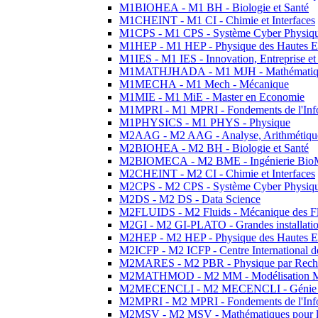
M1BIOHEA - M1 BH - Biologie et Santé
M1CHEINT - M1 CI - Chimie et Interfaces
M1CPS - M1 CPS - Système Cyber Physiq
M1HEP - M1 HEP - Physique des Hautes E
M1IES - M1 IES - Innovation, Entreprise et
M1MATHJHADA - M1 MJH - Mathématiqu
M1MECHA - M1 Mech - Mécanique
M1MIE - M1 MiE - Master en Economie
M1MPRI - M1 MPRI - Fondements de l'Inf
M1PHYSICS - M1 PHYS - Physique
M2AAG - M2 AAG - Analyse, Arithmétique
M2BIOHEA - M2 BH - Biologie et Santé
M2BIOMECA - M2 BME - Ingénierie BioM
M2CHEINT - M2 CI - Chimie et Interfaces
M2CPS - M2 CPS - Système Cyber Physiq
M2DS - M2 DS - Data Science
M2FLUIDS - M2 Fluids - Mécanique des Fl
M2GI - M2 GI-PLATO - Grandes installation
M2HEP - M2 HEP - Physique des Hautes E
M2ICFP - M2 ICFP - Centre International 
M2MARES - M2 PBR - Physique par Rech
M2MATHMOD - M2 MM - Modélisation M
M2MECENCLI - M2 MECENCLI - Génie Méc
M2MPRI - M2 MPRI - Fondements de l'Inf
M2MSV - M2 MSV - Mathématiques pour le