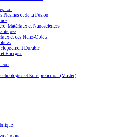
eption
lasmas et de la Fusion
ance
, Matériaux et Nanosciences
ntiques
aux et des Nano-Objets
lides
eloppement Durable
et Énergies
neurs
hnologies et Entrepreneuriat (Master)
chnique
lytechnique