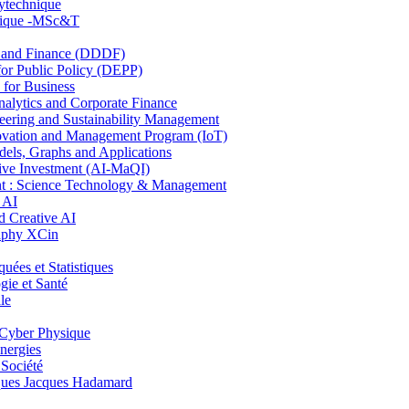
lytechnique
hnique -MSc&T
and Finance (DDDF)
r Public Policy (DEPP)
for Business
ytics and Corporate Finance
ring and Sustainability Management
ovation and Management Program (IoT)
ls, Graphs and Applications
ive Investment (AI-MaQI)
: Science Technology & Management
 AI
 Creative AI
aphy XCin
es et Statistiques
ie et Santé
le
Cyber Physique
nergies
 Société
es Jacques Hadamard