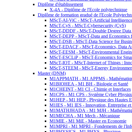
Diplôme d'établissement
X-4A - Diplôme de l'Ecole polytechnique
Diplôme de formation gradué de l'Ecole Polytec
MScT-AI-ViC - MScT-Artificial Intelligen
MScT-CyS - MScT-Cybersecurity (CyS)
MScT-DDDF - MScT-Double Degree Data 
MScT-DEPP - MScT-Data and Economics fo
MScT-DSB - MScT-Data Science for Busin
MScT-EDACF - MScT-Economics, Data Anal
MScT-EESM - MScT-Environmental Enginee
MScT-ESCLiP - MScT-Economics for Smart 
MScT-IOT - MScT-Internet of Things : Inn
MScT-STEEM - MScT-Energy Environment 
Master (DNM)
M1APPMATH - M1 APPMS - Mathématiques A
M1BIOHEA - M1 BH - Biologie et Santé
M1CHEINT - M1 CI - Chimie et Interfaces
M1CPS - M1 CPS - Système Cyber Physiq
M1HEP - M1 HEP - Physique des Hautes E
M1IES - M1 IES - Innovation, Entreprise et
M1MATHJHADA - M1 MJH - Mathématiqu
M1MECHA - M1 Mech - Mécanique
M1MIE - M1 MiE - Master en Economie
M1MPRI - M1 MPRI - Fondements de l'Inf
M1PHYSICS - M1 PHYS - Physique