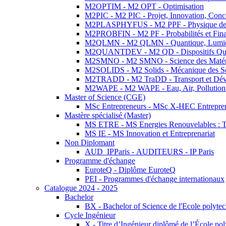
M2OPTIM - M2 OPT - Optimisation
M2PIC - M2 PIC - Projet, Innovation, Conc
M2PLASPHYFUS - M2 PPF - Physique des P
M2PROBFIN - M2 PF - Probabilités et Fin
M2QLMN - M2 QLMN - Quantique, Lumière
M2QUANTDEV - M2 QD - Dispositifs Qua
M2SMNO - M2 SMNO - Science des Matéri
M2SOLIDS - M2 Solids - Mécanique des So
M2TRADD - M2 TraDD - Transport et Dév
M2WAPE - M2 WAPE - Eau, Air, Pollution 
Master of Science (CGE)
MSc Entrepreneurs - MSc X-HEC Entrepre
Mastère spécialisé (Master)
MS ETRE - MS Energies Renouvelables : Tec
MS IE - MS Innovation et Entreprenariat
Non Diplomant
AUD_IPParis - AUDITEURS - IP Paris
Programme d'échange
EuroteQ - Diplôme EuroteQ
PEI - Programmes d'échange internationaux
Catalogue 2024 - 2025
Bachelor
BX - Bachelor of Science de l'Ecole polyte
Cycle Ingénieur
X - Titre d’Ingénieur diplômé de l’École po