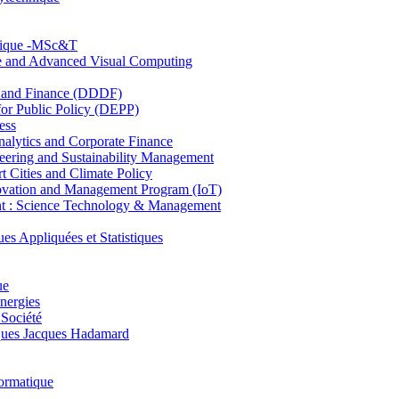
hnique -MSc&T
ce and Advanced Visual Computing
and Finance (DDDF)
r Public Policy (DEPP)
ess
ytics and Corporate Finance
ring and Sustainability Management
Cities and Climate Policy
ovation and Management Program (IoT)
: Science Technology & Management
ppliquées et Statistiques
ue
nergies
 Société
es Jacques Hadamard
ormatique