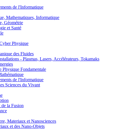
nts de l'Informatique
, Mathematiques, Informatique
, Géométrie
ie et Santé
le
Cyber Physique
nique des Fluides
lations - Plasmas, Lasers, Accélérateurs, Tokamaks
nergies
de Physique Fondamentale
athématique
nts de l'Informatique
s Sciences du Vivant
he
ption
 de la Fusion
ance
, Materiaux et Nanosciences
aux et des Nano-Objets