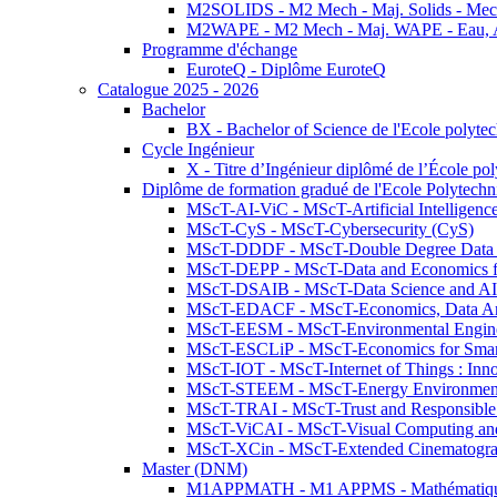
M2SOLIDS - M2 Mech - Maj. Solids - Meca
M2WAPE - M2 Mech - Maj. WAPE - Eau, Air
Programme d'échange
EuroteQ - Diplôme EuroteQ
Catalogue 2025 - 2026
Bachelor
BX - Bachelor of Science de l'Ecole polyte
Cycle Ingénieur
X - Titre d’Ingénieur diplômé de l’École po
Diplôme de formation gradué de l'Ecole Polytec
MScT-AI-ViC - MScT-Artificial Intelligen
MScT-CyS - MScT-Cybersecurity (CyS)
MScT-DDDF - MScT-Double Degree Data 
MScT-DEPP - MScT-Data and Economics fo
MScT-DSAIB - MScT-Data Science and AI 
MScT-EDACF - MScT-Economics, Data Anal
MScT-EESM - MScT-Environmental Enginee
MScT-ESCLiP - MScT-Economics for Smart 
MScT-IOT - MScT-Internet of Things : Inn
MScT-STEEM - MScT-Energy Environment 
MScT-TRAI - MScT-Trust and Responsible
MScT-ViCAI - MScT-Visual Computing and
MScT-XCin - MScT-Extended Cinematogr
Master (DNM)
M1APPMATH - M1 APPMS - Mathématiques A