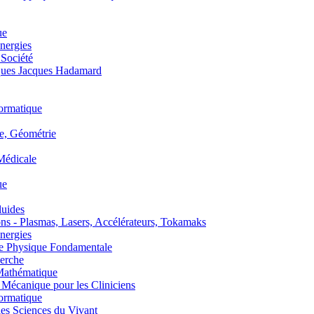
ue
nergies
 Société
es Jacques Hadamard
ormatique
, Géométrie
édicale
ue
uides
s - Plasmas, Lasers, Accélérateurs, Tokamaks
nergies
de Physique Fondamentale
erche
athématique
anique pour les Cliniciens
ormatique
s Sciences du Vivant