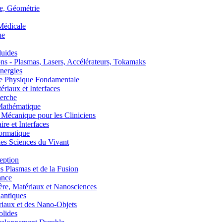
, Géométrie
édicale
ue
uides
s - Plasmas, Lasers, Accélérateurs, Tokamaks
nergies
de Physique Fondamentale
aux et Interfaces
erche
athématique
anique pour les Cliniciens
 et Interfaces
ormatique
s Sciences du Vivant
eption
lasmas et de la Fusion
ance
, Matériaux et Nanosciences
ntiques
aux et des Nano-Objets
lides