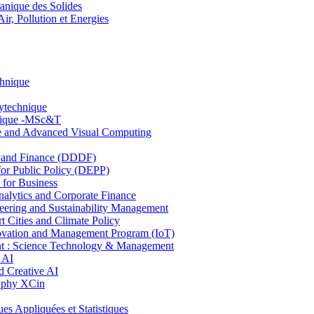
nique des Solides
, Pollution et Energies
chnique
lytechnique
hnique -MSc&T
ce and Advanced Visual Computing
and Finance (DDDF)
r Public Policy (DEPP)
for Business
ytics and Corporate Finance
ring and Sustainability Management
Cities and Climate Policy
ovation and Management Program (IoT)
: Science Technology & Management
 AI
 Creative AI
aphy XCin
ppliquées et Statistiques