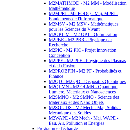
M2MATHMOD - M2 MM - Modélisation
Mathématique
M2MPRI - M2 FODQ - Maj. MPRI -
Fondements de l'Informatique
M2MSV - M2 MSV - Mathématiques
pour les Sciences du Vivant
M2OPTIM - M2 OPT - Optimisation
M2PBR - M2 PBR - Physique par
Recherche
M2PIC - M2 PIC - Projet Innovation
Conception
M2PPF - M2 PPF - Physique des Plasmas
et de la Fusion
M2PROBFIN - M2 PF - Probabilités et
Finance
M2QD - M2 QD - Dispositifs Quantiques
M2QLMN - M2 QLMN - Quantique,
Lumiere, Materiaux et Nanosciences
M2SMNO - M2 SMNO - Science des
Materiaux et des Nano-Objets
M2SOLIDS - M2 Mech - Maj. Solids -
Mecanique des Solides
M2WAPE - M2 Mech - Maj. WAPE -
Eau, Air, Pollution et Energies
Programme d'échange