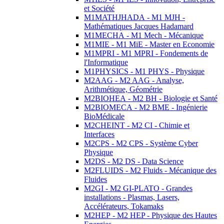
et Société
M1MATHJHADA - M1 MJH -
Mathématiques Jacques Hadamard
M1MECHA - M1 Mech - Mécanique
M1MIE - M1 MiE - Master en Economie
M1MPRI - M1 MPRI - Fondements de
l'Informatique
M1PHYSICS - M1 PHYS - Physique
M2AAG - M2 AAG - Analyse,
Arithmétique, Géométrie
M2BIOHEA - M2 BH - Biologie et Santé
M2BIOMECA - M2 BME - Ingénierie
BioMédicale
M2CHEINT - M2 CI - Chimie et
Interfaces
M2CPS - M2 CPS - Système Cyber
Physique
M2DS - M2 DS - Data Science
M2FLUIDS - M2 Fluids - Mécanique des
Fluides
M2GI - M2 GI-PLATO - Grandes
installations - Plasmas, Lasers,
Accélérateurs, Tokamaks
M2HEP - M2 HEP - Physique des Hautes