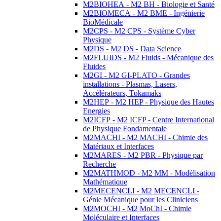
M2BIOHEA - M2 BH - Biologie et Santé
M2BIOMECA - M2 BME - Ingénierie
BioMédicale
M2CPS - M2 CPS - Système Cyber
Physique
M2DS - M2 DS - Data Science
M2FLUIDS - M2 Fluids - Mécanique des
Fluides
M2GI - M2 GI-PLATO - Grandes
installations - Plasmas, Lasers,
Accélérateurs, Tokamaks
M2HEP - M2 HEP - Physique des Hautes
Energies
M2ICFP - M2 ICFP - Centre International
de Physique Fondamentale
M2MACHI - M2 MACHI - Chimie des
Matériaux et Interfaces
M2MARES - M2 PBR - Physique par
Recherche
M2MATHMOD - M2 MM - Modélisation
Mathématique
M2MECENCLI - M2 MECENCLI -
Génie Mécanique pour les Cliniciens
M2MOCHI - M2 MoChI - Chimie
Moléculaire et Interfaces