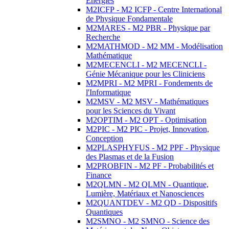
Energies
M2ICFP - M2 ICFP - Centre International
de Physique Fondamentale
M2MARES - M2 PBR - Physique par
Recherche
M2MATHMOD - M2 MM - Modélisation
Mathématique
M2MECENCLI - M2 MECENCLI -
Génie Mécanique pour les Cliniciens
M2MPRI - M2 MPRI - Fondements de
l'Informatique
M2MSV - M2 MSV - Mathématiques
pour les Sciences du Vivant
M2OPTIM - M2 OPT - Optimisation
M2PIC - M2 PIC - Projet, Innovation,
Conception
M2PLASPHYFUS - M2 PPF - Physique
des Plasmas et de la Fusion
M2PROBFIN - M2 PF - Probabilités et
Finance
M2QLMN - M2 QLMN - Quantique,
Lumière, Matériaux et Nanosciences
M2QUANTDEV - M2 QD - Dispositifs
Quantiques
M2SMNO - M2 SMNO - Science des