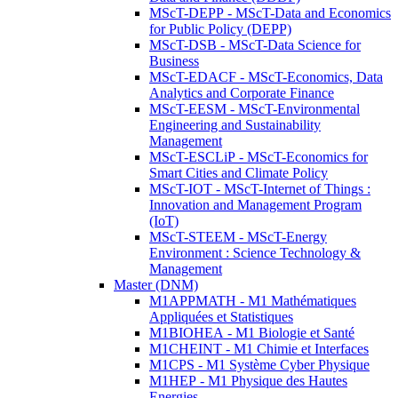
MScT-DEPP - MScT-Data and Economics
for Public Policy (DEPP)
MScT-DSB - MScT-Data Science for
Business
MScT-EDACF - MScT-Economics, Data
Analytics and Corporate Finance
MScT-EESM - MScT-Environmental
Engineering and Sustainability
Management
MScT-ESCLiP - MScT-Economics for
Smart Cities and Climate Policy
MScT-IOT - MScT-Internet of Things :
Innovation and Management Program
(IoT)
MScT-STEEM - MScT-Energy
Environment : Science Technology &
Management
Master (DNM)
M1APPMATH - M1 Mathématiques
Appliquées et Statistiques
M1BIOHEA - M1 Biologie et Santé
M1CHEINT - M1 Chimie et Interfaces
M1CPS - M1 Système Cyber Physique
M1HEP - M1 Physique des Hautes
Energies