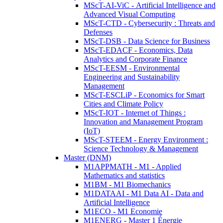
MScT-AI-ViC - Artificial Intelligence and
Advanced Visual Computing
MScT-CTD - Cybersecurity : Threats and
Defenses
MScT-DSB - Data Science for Business
MScT-EDACF - Economics, Data
Analytics and Corporate Finance
MScT-EESM - Environmental
Engineering and Sustainability
Management
MScT-ESCLiP - Economics for Smart
Cities and Climate Policy
MScT-IOT - Internet of Things :
Innovation and Management Program
(IoT)
MScT-STEEM - Energy Environment :
Science Technology & Management
Master (DNM)
M1APPMATH - M1 - Applied
Mathematics and statistics
M1BM - M1 Biomechanics
M1DATAAI - M1 Data AI - Data and
Artificial Intelligence
M1ECO - M1 Economie
M1ENERG - Master 1 Énergie