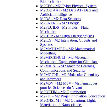
Biomechanics
M2CPS - M2 Cyber Physical System
M2DATAAI - M2 Data AI - Data and
Artificial Intelligence
M2DS - M2 Data Sciences
M2ENERG - M2 Énergie
M2FLUIDS - M2 Fluids - Fluid
Mechanics
M2HEP - M2 High Energy physics
M2ICS - M2 Integration, Circuits and
Systems
M2MATHMOD - M2 Mathematical
Modelling
M2MECENCLI - M2 Mecencli -
Mechanical Engineering for Clinicians
M2MICAS - M2 Machine Learning,
Communications and Security
M2MOCHI - M2 Molecular Chemistry
and Interfaces
M2MSV - M2 MSV - Mathématiques
pour les Sciences du Vivant
M2OPTIM - M2 Optimisation
M2PIC - M2 Projet Innovation Conception
M2QNSLMT - M2 Quantum, Light,
Materials and Nanosciences