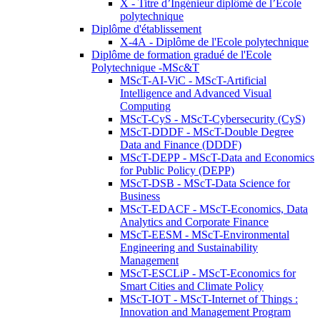
X - Titre d’Ingénieur diplômé de l’École
polytechnique
Diplôme d'établissement
X-4A - Diplôme de l'Ecole polytechnique
Diplôme de formation gradué de l'Ecole
Polytechnique -MSc&T
MScT-AI-ViC - MScT-Artificial
Intelligence and Advanced Visual
Computing
MScT-CyS - MScT-Cybersecurity (CyS)
MScT-DDDF - MScT-Double Degree
Data and Finance (DDDF)
MScT-DEPP - MScT-Data and Economics
for Public Policy (DEPP)
MScT-DSB - MScT-Data Science for
Business
MScT-EDACF - MScT-Economics, Data
Analytics and Corporate Finance
MScT-EESM - MScT-Environmental
Engineering and Sustainability
Management
MScT-ESCLiP - MScT-Economics for
Smart Cities and Climate Policy
MScT-IOT - MScT-Internet of Things :
Innovation and Management Program