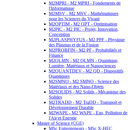
M2MPRI - M2 MPRI - Fondements de
l'Informatique
M2MSV - M2 MSV - Mathématiques
pour les Sciences du Vivant
M2OPTIM - M2 OPT - Optimisation
M2PIC - M2 PIC - Projet, Innovation,
Conception
M2PLASPHYFUS - M2 PPF - Physique
des Plasmas et de la Fusion
M2PROBFIN - M2 PF - Probabilités et
Finance
M2QLMN - M2 QLMN - Quantique,
Lumière, Matériaux et Nanosciences
M2QUANTDEV - M2 QD - Dispositifs
Quantiques
M2SMNO - M2 SMNO - Science des
Matériaux et des Nano-Objets
M2SOLIDS - M2 Solids - Mécanique des
Solides
M2TRADD - M2 TraDD - Transport et
Développement Durable
M2WAPE - M2 WAPE - Eau, Pollution de
l'Air et Energie
Master of Science (CGE)
MSc Entrepreneurs - MSc X-HEC