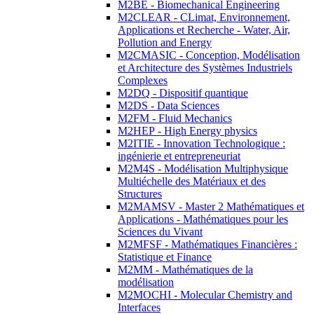
M2BE - Biomechanical Engineering
M2CLEAR - CLimat, Environnement,
Applications et Recherche - Water, Air,
Pollution and Energy
M2CMASIC - Conception, Modélisation
et Architecture des Systèmes Industriels
Complexes
M2DQ - Dispositif quantique
M2DS - Data Sciences
M2FM - Fluid Mechanics
M2HEP - High Energy physics
M2ITIE - Innovation Technologique :
ingénierie et entrepreneuriat
M2M4S - Modélisation Multiphysique
Multiéchelle des Matériaux et des
Structures
M2MAMSV - Master 2 Mathématiques et
Applications - Mathématiques pour les
Sciences du Vivant
M2MFSF - Mathématiques Financières :
Statistique et Finance
M2MM - Mathématiques de la
modélisation
M2MOCHI - Molecular Chemistry and
Interfaces