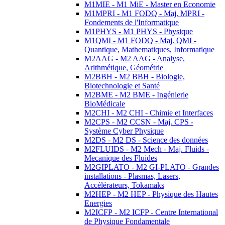
M1MIE - M1 MiE - Master en Economie
M1MPRI - M1 FODQ - Maj. MPRI -
Fondements de l'Informatique
M1PHYS - M1 PHYS - Physique
M1QMI - M1 FODQ - Maj. QMI -
Quantique, Mathematiques, Informatique
M2AAG - M2 AAG - Analyse,
Arithmétique, Géométrie
M2BBH - M2 BBH - Biologie,
Biotechnologie et Santé
M2BME - M2 BME - Ingénierie
BioMédicale
M2CHI - M2 CHI - Chimie et Interfaces
M2CPS - M2 CCSN - Maj. CPS -
Système Cyber Physique
M2DS - M2 DS - Science des données
M2FLUIDS - M2 Mech - Maj. Fluids -
Mecanique des Fluides
M2GIPLATO - M2 GI-PLATO - Grandes
installations - Plasmas, Lasers,
Accélérateurs, Tokamaks
M2HEP - M2 HEP - Physique des Hautes
Energies
M2ICFP - M2 ICFP - Centre International
de Physique Fondamentale