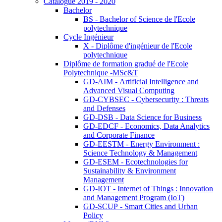
Catalogue 2019 - 2020
Bachelor
BS - Bachelor of Science de l'Ecole
polytechnique
Cycle Ingénieur
X - Diplôme d'ingénieur de l'Ecole
polytechnique
Diplôme de formation gradué de l'Ecole
Polytechnique -MSc&T
GD-AIM - Artificial Intelligence and
Advanced Visual Computing
GD-CYBSEC - Cybersecurity : Threats
and Defenses
GD-DSB - Data Science for Business
GD-EDCF - Economics, Data Analytics
and Corporate Finance
GD-EESTM - Energy Environment :
Science Technology & Management
GD-ESEM - Ecotechnologies for
Sustainability & Environment
Management
GD-IOT - Internet of Things : Innovation
and Management Program (IoT)
GD-SCUP - Smart Cities and Urban
Policy