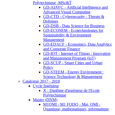
Polytechnique -MSc&T
GD-AIAVC - Artificial Intelligence and
Advanced Visual Computing
GD-CTD - Cybersecurity : Threats &
Defenses
GD-DSB - Data Science for Business
GD-ECOSEM - Ecotechnologies for
Sustainability & Environment
Management
GD-EDACF - Economics, Data Analytics
and Corporate Finance
GD-IOT - Internet of Things : Innovation
and Management Program (IoT)
GD-SCUP - Smart Cities and Urban
Policy
GD-STEEM - Energy Environment :
Science Technology & Management
Catalogue 2017 - 2018
Cycle Ingénieur
X - Diplôme d'ingénieur de l'Ecole
Polytechnique
Master (DNM)
M1QMI - M1 FODQ - Maj. QMI -
Quantique, mathematiques, informatique