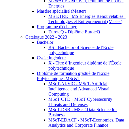
M2WAPE - M2 Eau, Pollution de l'Air et
Energies
Mastère spécialisé (Master)
MS ETRE - MS Energies Renouvelables :
Technologies et Entrepreneuriat (Master)
Programme d'échange
EuroteQ - Diplôme EuroteQ
Catalogue 2022 - 2023
Bachelor
BS - Bachelor of Science de l'Ecole
polytechnique
Cycle Ingénieur
X - Titre d’Ingénieur diplômé de l’École
polytechnique
Diplôme de formation gradué de l'Ecole
Polytechnique -MSc&T
MScT-AI-ViC - MScT-Artificial
Intelligence and Advanced Visual
Computing
MScT-CTD - MScT-Cybersecurity :
Threats and Defenses
MScT-DSB - MScT-Data Science for
Business
MScT-EDACF - MScT-Economics, Data
Analytics and Corporate Finance