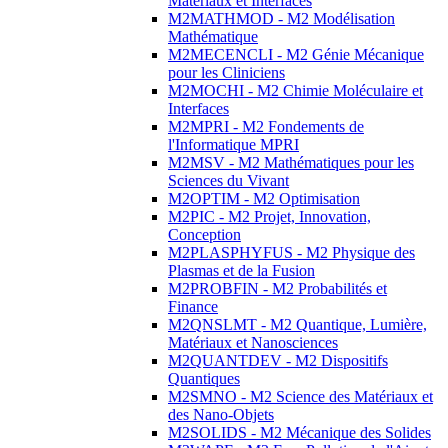
Matériaux et Interfaces
M2MATHMOD - M2 Modélisation
Mathématique
M2MECENCLI - M2 Génie Mécanique
pour les Cliniciens
M2MOCHI - M2 Chimie Moléculaire et
Interfaces
M2MPRI - M2 Fondements de
l'Informatique MPRI
M2MSV - M2 Mathématiques pour les
Sciences du Vivant
M2OPTIM - M2 Optimisation
M2PIC - M2 Projet, Innovation,
Conception
M2PLASPHYFUS - M2 Physique des
Plasmas et de la Fusion
M2PROBFIN - M2 Probabilités et
Finance
M2QNSLMT - M2 Quantique, Lumière,
Matériaux et Nanosciences
M2QUANTDEV - M2 Dispositifs
Quantiques
M2SMNO - M2 Science des Matériaux et
des Nano-Objets
M2SOLIDS - M2 Mécanique des Solides