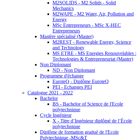
M2SOLIDS - M2 Solids - Solid
Mechanics
M2WAPE - M2 Water, Air, Pollution and
Energy
MSc Entrepreneurs - MSc X-HEC
Entrepreneurs
Mastère spécialisé (Master)
M2REST - Renewable Energy, Science
and Technology
MS ETRE - MS Energies Renouvelables :
Technologies & Entrepreneuriat (Master)
Non Diplomant
ND - Non Diplomant
Programme d'échange
EuroteQ - Diplôme EuroteQ
PEI - Echanges PEI
Catalogue 2021 - 2022
Bachelor
BS - Bachelor of Science de l'Ecole
polytechnique
Cycle Ingénieur
X - Titre d’Ingénieur diplômé de l’École
polytechnique
Diplôme de formation gradué de l'Ecole
Polytechnique -MSc&T