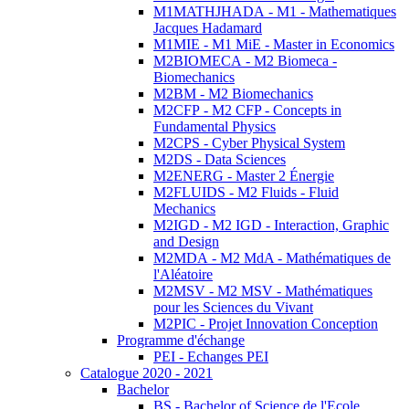
M1MATHJHADA - M1 - Mathematiques
Jacques Hadamard
M1MIE - M1 MiE - Master in Economics
M2BIOMECA - M2 Biomeca -
Biomechanics
M2BM - M2 Biomechanics
M2CFP - M2 CFP - Concepts in
Fundamental Physics
M2CPS - Cyber Physical System
M2DS - Data Sciences
M2ENERG - Master 2 Énergie
M2FLUIDS - M2 Fluids - Fluid
Mechanics
M2IGD - M2 IGD - Interaction, Graphic
and Design
M2MDA - M2 MdA - Mathématiques de
l'Aléatoire
M2MSV - M2 MSV - Mathématiques
pour les Sciences du Vivant
M2PIC - Projet Innovation Conception
Programme d'échange
PEI - Echanges PEI
Catalogue 2020 - 2021
Bachelor
BS - Bachelor of Science de l'Ecole