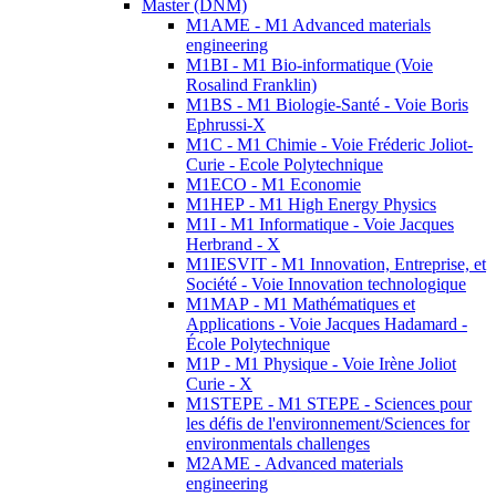
Master (DNM)
M1AME - M1 Advanced materials
engineering
M1BI - M1 Bio-informatique (Voie
Rosalind Franklin)
M1BS - M1 Biologie-Santé - Voie Boris
Ephrussi-X
M1C - M1 Chimie - Voie Fréderic Joliot-
Curie - Ecole Polytechnique
M1ECO - M1 Economie
M1HEP - M1 High Energy Physics
M1I - M1 Informatique - Voie Jacques
Herbrand - X
M1IESVIT - M1 Innovation, Entreprise, et
Société - Voie Innovation technologique
M1MAP - M1 Mathématiques et
Applications - Voie Jacques Hadamard -
École Polytechnique
M1P - M1 Physique - Voie Irène Joliot
Curie - X
M1STEPE - M1 STEPE - Sciences pour
les défis de l'environnement/Sciences for
environmentals challenges
M2AME - Advanced materials
engineering