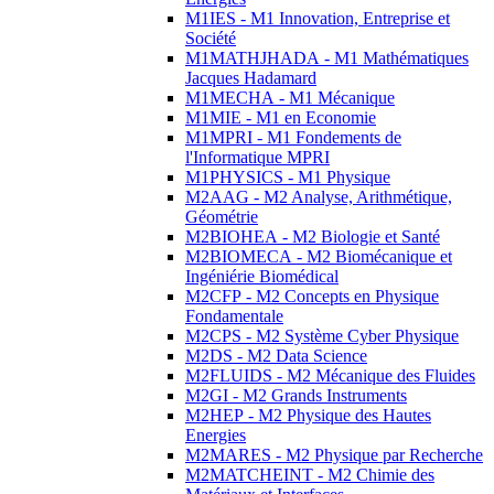
M1IES - M1 Innovation, Entreprise et
Société
M1MATHJHADA - M1 Mathématiques
Jacques Hadamard
M1MECHA - M1 Mécanique
M1MIE - M1 en Economie
M1MPRI - M1 Fondements de
l'Informatique MPRI
M1PHYSICS - M1 Physique
M2AAG - M2 Analyse, Arithmétique,
Géométrie
M2BIOHEA - M2 Biologie et Santé
M2BIOMECA - M2 Biomécanique et
Ingéniérie Biomédical
M2CFP - M2 Concepts en Physique
Fondamentale
M2CPS - M2 Système Cyber Physique
M2DS - M2 Data Science
M2FLUIDS - M2 Mécanique des Fluides
M2GI - M2 Grands Instruments
M2HEP - M2 Physique des Hautes
Energies
M2MARES - M2 Physique par Recherche
M2MATCHEINT - M2 Chimie des