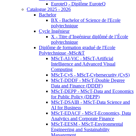
EuroteQ - Diplôme EuroteQ
Catalogue 2025 - 2026
Bachelor
BX - Bachelor of Science de l'Ecole
polytechnique
Cycle Ingénieur
X - Titre d’Ingénieur diplômé de l’École
polytechnique
Diplôme de formation gradué de l'Ecole
Polytechnique -MSc&T
MScT-AI-ViC - MScT-Artificial
Intelligence and Advanced Visual
Computing
MScT-CyS - MScT-Cybersecurity (CyS)
MScT-DDDF - MScT-Double Degree
Data and Finance (DDDF)
MScT-DEPP - MScT-Data and Economics
for Public Policy (DEPP)
MScT-DSAIB - MScT-Data Science and
AI for Business
MScT-EDACF - MScT-Economics, Data
Analytics and Corporate Finance
MScT-EESM - MScT-Environmental
Engineering and Sustainability
Management