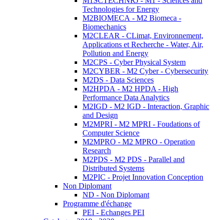
M1SCTECHNRJ - M1 - Sciences and
Technologies for Energy
M2BIOMECA - M2 Biomeca -
Biomechanics
M2CLEAR - CLimat, Environnement,
Applications et Recherche - Water, Air,
Pollution and Energy
M2CPS - Cyber Physical System
M2CYBER - M2 Cyber - Cybersecurity
M2DS - Data Sciences
M2HPDA - M2 HPDA - High
Performance Data Analytics
M2IGD - M2 IGD - Interaction, Graphic
and Design
M2MPRI - M2 MPRI - Foudations of
Computer Science
M2MPRO - M2 MPRO - Operation
Research
M2PDS - M2 PDS - Parallel and
Distributed Systems
M2PIC - Projet Innovation Conception
Non Diplomant
ND - Non Diplomant
Programme d'échange
PEI - Echanges PEI