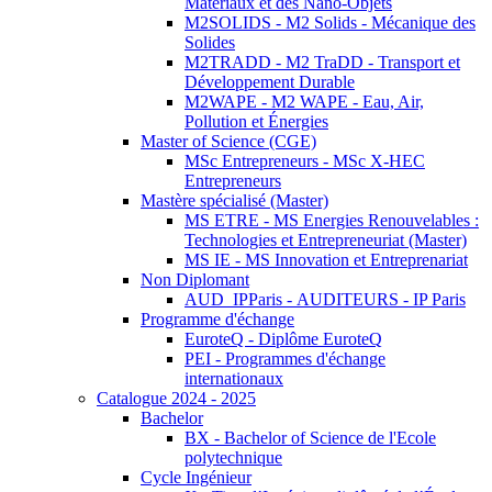
Matériaux et des Nano-Objets
M2SOLIDS - M2 Solids - Mécanique des
Solides
M2TRADD - M2 TraDD - Transport et
Développement Durable
M2WAPE - M2 WAPE - Eau, Air,
Pollution et Énergies
Master of Science (CGE)
MSc Entrepreneurs - MSc X-HEC
Entrepreneurs
Mastère spécialisé (Master)
MS ETRE - MS Energies Renouvelables :
Technologies et Entrepreneuriat (Master)
MS IE - MS Innovation et Entreprenariat
Non Diplomant
AUD_IPParis - AUDITEURS - IP Paris
Programme d'échange
EuroteQ - Diplôme EuroteQ
PEI - Programmes d'échange
internationaux
Catalogue 2024 - 2025
Bachelor
BX - Bachelor of Science de l'Ecole
polytechnique
Cycle Ingénieur