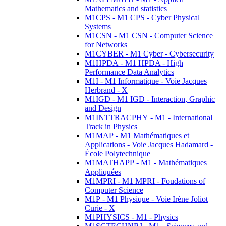
Mathematics and statistics
M1CPS - M1 CPS - Cyber Physical
Systems
M1CSN - M1 CSN - Computer Science
for Networks
M1CYBER - M1 Cyber - Cybersecurity
M1HPDA - M1 HPDA - High
Performance Data Analytics
M1I - M1 Informatique - Voie Jacques
Herbrand - X
M1IGD - M1 IGD - Interaction, Graphic
and Design
M1INTTRACPHY - M1 - International
Track in Physics
M1MAP - M1 Mathématiques et
Applications - Voie Jacques Hadamard -
École Polytechnique
M1MATHAPP - M1 - Mathématiques
Appliquées
M1MPRI - M1 MPRI - Foudations of
Computer Science
M1P - M1 Physique - Voie Irène Joliot
Curie - X
M1PHYSICS - M1 - Physics