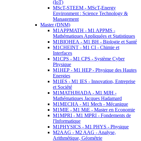
(IoT)
MScT-STEEM - MScT-Energy
Environment : Science Technology &
Management
Master (DNM)
M1APPMATH - M1 APPMS -
Mathématiques Appliquées et Statistiques
M1BIOHEA - M1 BH - Biologie et Santé
M1CHEINT - M1 CI - Chimie et
Interfaces
M1CPS - M1 CPS - Système Cyber
Physique
M1HEP - M1 HEP - Physique des Hautes
Energies
M1IES - M1 IES - Innovation, Entreprise
et Société
M1MATHJHADA - M1 MJH -
Mathématiques Jacques Hadamard
M1MECHA - M1 Mech - Mécanique
M1MIE - M1 MiE - Master en Economie
M1MPRI - M1 MPRI - Fondements de
l'Informatique
M1PHYSICS - M1 PHYS - Physique
M2AAG - M2 AAG - Analyse,
Arithmétique, Géométrie