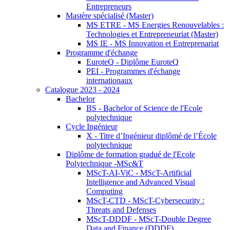
Entrepreneurs
Mastère spécialisé (Master)
MS ETRE - MS Energies Renouvelables :
Technologies et Entrepreneuriat (Master)
MS IE - MS Innovation et Entreprenariat
Programme d'échange
EuroteQ - Diplôme EuroteQ
PEI - Programmes d'échange
internationaux
Catalogue 2023 - 2024
Bachelor
BS - Bachelor of Science de l'Ecole
polytechnique
Cycle Ingénieur
X - Titre d’Ingénieur diplômé de l’École
polytechnique
Diplôme de formation gradué de l'Ecole
Polytechnique -MSc&T
MScT-AI-ViC - MScT-Artificial
Intelligence and Advanced Visual
Computing
MScT-CTD - MScT-Cybersecurity :
Threats and Defenses
MScT-DDDF - MScT-Double Degree
Data and Finance (DDDF)