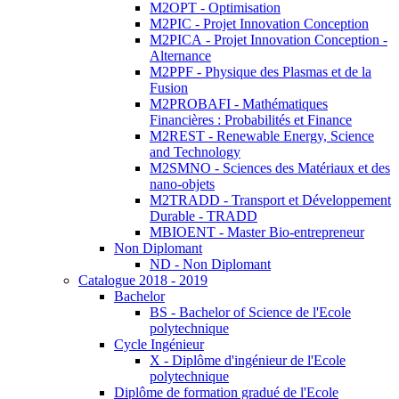
M2OPT - Optimisation
M2PIC - Projet Innovation Conception
M2PICA - Projet Innovation Conception -
Alternance
M2PPF - Physique des Plasmas et de la
Fusion
M2PROBAFI - Mathématiques
Financières : Probabilités et Finance
M2REST - Renewable Energy, Science
and Technology
M2SMNO - Sciences des Matériaux et des
nano-objets
M2TRADD - Transport et Développement
Durable - TRADD
MBIOENT - Master Bio-entrepreneur
Non Diplomant
ND - Non Diplomant
Catalogue 2018 - 2019
Bachelor
BS - Bachelor of Science de l'Ecole
polytechnique
Cycle Ingénieur
X - Diplôme d'ingénieur de l'Ecole
polytechnique
Diplôme de formation gradué de l'Ecole