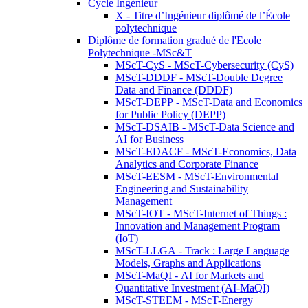
Cycle Ingénieur
X - Titre d’Ingénieur diplômé de l’École
polytechnique
Diplôme de formation gradué de l'Ecole
Polytechnique -MSc&T
MScT-CyS - MScT-Cybersecurity (CyS)
MScT-DDDF - MScT-Double Degree
Data and Finance (DDDF)
MScT-DEPP - MScT-Data and Economics
for Public Policy (DEPP)
MScT-DSAIB - MScT-Data Science and
AI for Business
MScT-EDACF - MScT-Economics, Data
Analytics and Corporate Finance
MScT-EESM - MScT-Environmental
Engineering and Sustainability
Management
MScT-IOT - MScT-Internet of Things :
Innovation and Management Program
(IoT)
MScT-LLGA - Track : Large Language
Models, Graphs and Applications
MScT-MaQI - AI for Markets and
Quantitative Investment (AI-MaQI)
MScT-STEEM - MScT-Energy