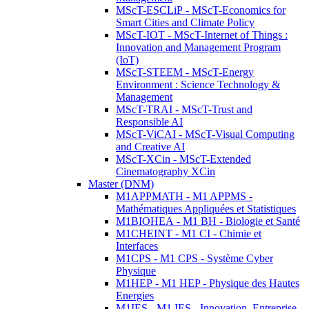
MScT-ESCLiP - MScT-Economics for
Smart Cities and Climate Policy
MScT-IOT - MScT-Internet of Things :
Innovation and Management Program
(IoT)
MScT-STEEM - MScT-Energy
Environment : Science Technology &
Management
MScT-TRAI - MScT-Trust and
Responsible AI
MScT-ViCAI - MScT-Visual Computing
and Creative AI
MScT-XCin - MScT-Extended
Cinematography XCin
Master (DNM)
M1APPMATH - M1 APPMS -
Mathématiques Appliquées et Statistiques
M1BIOHEA - M1 BH - Biologie et Santé
M1CHEINT - M1 CI - Chimie et
Interfaces
M1CPS - M1 CPS - Système Cyber
Physique
M1HEP - M1 HEP - Physique des Hautes
Energies
M1IES - M1 IES - Innovation, Entreprise