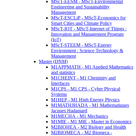
MScT-EESM - MScT-Environmental
Engineering and Sustainability
Management
MScT-ESCLiP - MScT-Economics for
Smart Cities and Climate Policy
MScT-IOT - MScT-Internet of Things :
Innovation and Management Program
(IoT)
MScT-STEEM - MScT-Energy
Environment : Science Technology &
Management
Master (DNM)
M1APPMATH - M1 Applied Mathematics
and statistics
M1CHEINT - M1 Chemistry and
Interfaces
M1CPS - M1 CPS - Cyber Physical
Systems
M1HEP - M1 High Energy Physics
M1MATHJHADA - M1 Mathematiques
Jacques Hadamard
M1MECHA - M1 Mechanics
M1MIE - M1 MIE - Master in Economics
M2BIOHEA - M2 Biology and Health
M2BIOMECA - M2 Biomeca -