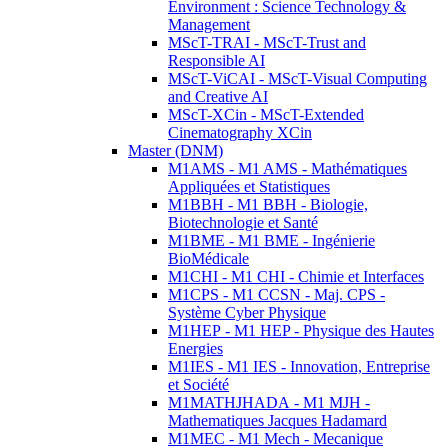
Environment : Science Technology &
Management
MScT-TRAI - MScT-Trust and
Responsible AI
MScT-ViCAI - MScT-Visual Computing
and Creative AI
MScT-XCin - MScT-Extended
Cinematography XCin
Master (DNM)
M1AMS - M1 AMS - Mathématiques
Appliquées et Statistiques
M1BBH - M1 BBH - Biologie,
Biotechnologie et Santé
M1BME - M1 BME - Ingénierie
BioMédicale
M1CHI - M1 CHI - Chimie et Interfaces
M1CPS - M1 CCSN - Maj. CPS -
Système Cyber Physique
M1HEP - M1 HEP - Physique des Hautes
Energies
M1IES - M1 IES - Innovation, Entreprise
et Société
M1MATHJHADA - M1 MJH -
Mathematiques Jacques Hadamard
M1MEC - M1 Mech - Mecanique