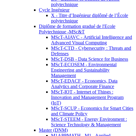
polytechnique
Cycle Ingénieur
X - Titre d’Ingénieur diplômé de l’École
polytechnique
Diplôme de formation gradué de l'Ecole
Polytechnique -MSc&T
MScT-AIAVC - Artificial Intelligence and
Advanced Visual Computing
MScT-CTD - Cybersecurity : Threats and
Defenses
MScT-DSB - Data Science for Business
MScT-ECOSEM - Environmental
Engineering and Sustainability
Management
MScT-EDACF - Economics, Data
Analytics and Corporate Finance
MScT-IOT - Internet of Things :
Innovation and Management Program
(IoT)
MScT-SCUP - Economics for Smart Cities
and Climate Policy
MScT-STEEM - Energy Environment :
Science Technology & Management
Master (DNM)
M1APPMATH - M1 - Applied