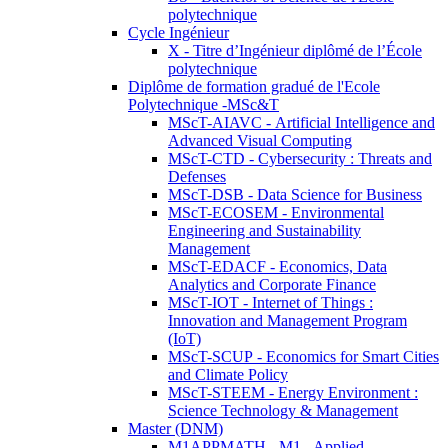
polytechnique
Cycle Ingénieur
X - Titre d’Ingénieur diplômé de l’École
polytechnique
Diplôme de formation gradué de l'Ecole
Polytechnique -MSc&T
MScT-AIAVC - Artificial Intelligence and
Advanced Visual Computing
MScT-CTD - Cybersecurity : Threats and
Defenses
MScT-DSB - Data Science for Business
MScT-ECOSEM - Environmental
Engineering and Sustainability
Management
MScT-EDACF - Economics, Data
Analytics and Corporate Finance
MScT-IOT - Internet of Things :
Innovation and Management Program
(IoT)
MScT-SCUP - Economics for Smart Cities
and Climate Policy
MScT-STEEM - Energy Environment :
Science Technology & Management
Master (DNM)
M1APPMATH - M1 - Applied