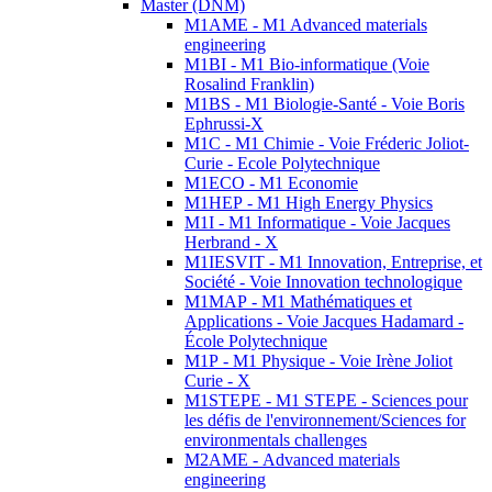
Master (DNM)
M1AME - M1 Advanced materials
engineering
M1BI - M1 Bio-informatique (Voie
Rosalind Franklin)
M1BS - M1 Biologie-Santé - Voie Boris
Ephrussi-X
M1C - M1 Chimie - Voie Fréderic Joliot-
Curie - Ecole Polytechnique
M1ECO - M1 Economie
M1HEP - M1 High Energy Physics
M1I - M1 Informatique - Voie Jacques
Herbrand - X
M1IESVIT - M1 Innovation, Entreprise, et
Société - Voie Innovation technologique
M1MAP - M1 Mathématiques et
Applications - Voie Jacques Hadamard -
École Polytechnique
M1P - M1 Physique - Voie Irène Joliot
Curie - X
M1STEPE - M1 STEPE - Sciences pour
les défis de l'environnement/Sciences for
environmentals challenges
M2AME - Advanced materials
engineering