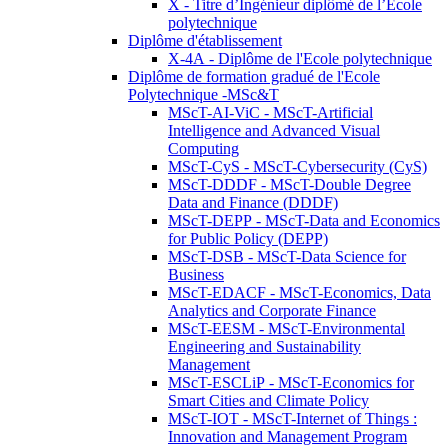
X - Titre d’Ingénieur diplômé de l’École
polytechnique
Diplôme d'établissement
X-4A - Diplôme de l'Ecole polytechnique
Diplôme de formation gradué de l'Ecole
Polytechnique -MSc&T
MScT-AI-ViC - MScT-Artificial
Intelligence and Advanced Visual
Computing
MScT-CyS - MScT-Cybersecurity (CyS)
MScT-DDDF - MScT-Double Degree
Data and Finance (DDDF)
MScT-DEPP - MScT-Data and Economics
for Public Policy (DEPP)
MScT-DSB - MScT-Data Science for
Business
MScT-EDACF - MScT-Economics, Data
Analytics and Corporate Finance
MScT-EESM - MScT-Environmental
Engineering and Sustainability
Management
MScT-ESCLiP - MScT-Economics for
Smart Cities and Climate Policy
MScT-IOT - MScT-Internet of Things :
Innovation and Management Program