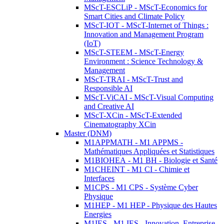
MScT-ESCLiP - MScT-Economics for
Smart Cities and Climate Policy
MScT-IOT - MScT-Internet of Things :
Innovation and Management Program
(IoT)
MScT-STEEM - MScT-Energy
Environment : Science Technology &
Management
MScT-TRAI - MScT-Trust and
Responsible AI
MScT-ViCAI - MScT-Visual Computing
and Creative AI
MScT-XCin - MScT-Extended
Cinematography XCin
Master (DNM)
M1APPMATH - M1 APPMS -
Mathématiques Appliquées et Statistiques
M1BIOHEA - M1 BH - Biologie et Santé
M1CHEINT - M1 CI - Chimie et
Interfaces
M1CPS - M1 CPS - Système Cyber
Physique
M1HEP - M1 HEP - Physique des Hautes
Energies
M1IES - M1 IES - Innovation, Entreprise