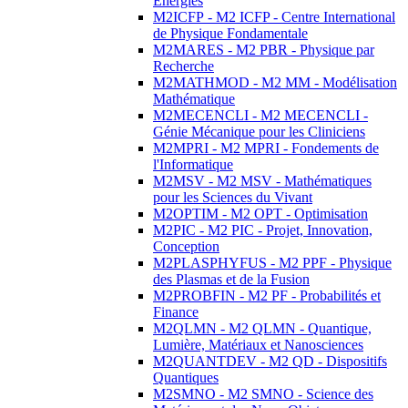
Energies
M2ICFP - M2 ICFP - Centre International
de Physique Fondamentale
M2MARES - M2 PBR - Physique par
Recherche
M2MATHMOD - M2 MM - Modélisation
Mathématique
M2MECENCLI - M2 MECENCLI -
Génie Mécanique pour les Cliniciens
M2MPRI - M2 MPRI - Fondements de
l'Informatique
M2MSV - M2 MSV - Mathématiques
pour les Sciences du Vivant
M2OPTIM - M2 OPT - Optimisation
M2PIC - M2 PIC - Projet, Innovation,
Conception
M2PLASPHYFUS - M2 PPF - Physique
des Plasmas et de la Fusion
M2PROBFIN - M2 PF - Probabilités et
Finance
M2QLMN - M2 QLMN - Quantique,
Lumière, Matériaux et Nanosciences
M2QUANTDEV - M2 QD - Dispositifs
Quantiques
M2SMNO - M2 SMNO - Science des