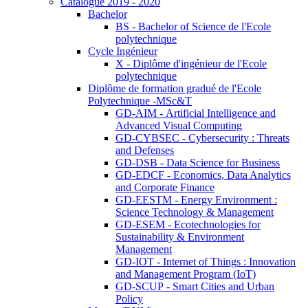
Catalogue 2019 - 2020
Bachelor
BS - Bachelor of Science de l'Ecole
polytechnique
Cycle Ingénieur
X - Diplôme d'ingénieur de l'Ecole
polytechnique
Diplôme de formation gradué de l'Ecole
Polytechnique -MSc&T
GD-AIM - Artificial Intelligence and
Advanced Visual Computing
GD-CYBSEC - Cybersecurity : Threats
and Defenses
GD-DSB - Data Science for Business
GD-EDCF - Economics, Data Analytics
and Corporate Finance
GD-EESTM - Energy Environment :
Science Technology & Management
GD-ESEM - Ecotechnologies for
Sustainability & Environment
Management
GD-IOT - Internet of Things : Innovation
and Management Program (IoT)
GD-SCUP - Smart Cities and Urban
Policy