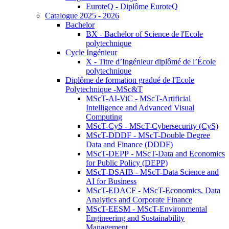
EuroteQ - Diplôme EuroteQ
Catalogue 2025 - 2026
Bachelor
BX - Bachelor of Science de l'Ecole
polytechnique
Cycle Ingénieur
X - Titre d’Ingénieur diplômé de l’École
polytechnique
Diplôme de formation gradué de l'Ecole
Polytechnique -MSc&T
MScT-AI-ViC - MScT-Artificial
Intelligence and Advanced Visual
Computing
MScT-CyS - MScT-Cybersecurity (CyS)
MScT-DDDF - MScT-Double Degree
Data and Finance (DDDF)
MScT-DEPP - MScT-Data and Economics
for Public Policy (DEPP)
MScT-DSAIB - MScT-Data Science and
AI for Business
MScT-EDACF - MScT-Economics, Data
Analytics and Corporate Finance
MScT-EESM - MScT-Environmental
Engineering and Sustainability
Management