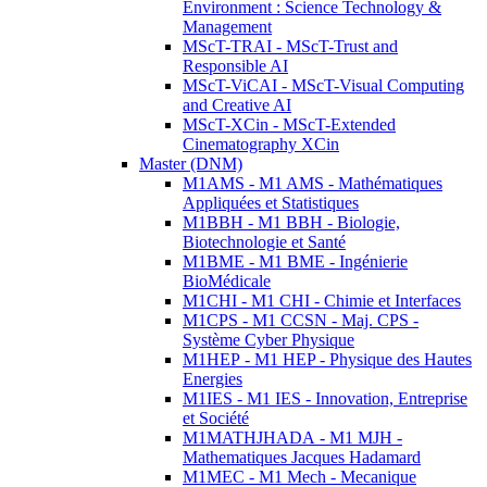
Environment : Science Technology &
Management
MScT-TRAI - MScT-Trust and
Responsible AI
MScT-ViCAI - MScT-Visual Computing
and Creative AI
MScT-XCin - MScT-Extended
Cinematography XCin
Master (DNM)
M1AMS - M1 AMS - Mathématiques
Appliquées et Statistiques
M1BBH - M1 BBH - Biologie,
Biotechnologie et Santé
M1BME - M1 BME - Ingénierie
BioMédicale
M1CHI - M1 CHI - Chimie et Interfaces
M1CPS - M1 CCSN - Maj. CPS -
Système Cyber Physique
M1HEP - M1 HEP - Physique des Hautes
Energies
M1IES - M1 IES - Innovation, Entreprise
et Société
M1MATHJHADA - M1 MJH -
Mathematiques Jacques Hadamard
M1MEC - M1 Mech - Mecanique