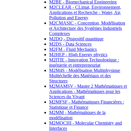
M2BE - Biomechanical Engineering
M2CLEAR - CLimat, Environnement,
Applications et Recherche - Water, Air,
Pollution and Energy
M2CMASIC - Conception, Modélisation
et Architecture des Systèmes Industriels
Complexes
M2DQ - Dispositif quantique
M2DS - Data Sciences
M2FM - Fluid Mechanics
M2HEP - High Energy physics
M2ITIE - Innovation Technologique :
ingénierie et entrepreneuriat
M2M4S - Modélisation Multiphysique
Multiéchelle des Matériaux et des
Structures
M2MAMSV - Master 2 Mathématiques et
Applications - Mathématiques pour les
Sciences du Vivant
M2MFSF - Mathématiques Financières :
Statistique et Finance
M2MM - Mathématiques de la
modélisation
M2MOCHI - Molecular Chemistry and
Interfaces