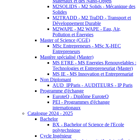
Matériaux et des Nano-Objets
M2SOLIDS - M2 Solids - Mécanique des
Solides
M2TRADD - M2 TraDD - Transport et
Développement Durable
M2WAPE - M2 WAPE - Eau, Air,
Pollution et Énergies
Master of Science (CGE)
MSc Entrepreneurs - MSc X-HEC
Entrepreneurs
Mastère spécialisé (Master)
MS ETRE - MS Energies Renouvelables :
Technologies et Entrepreneuriat (Master)
MS IE - MS Innovation et Entreprenariat
Non Diplomant
AUD_IPParis - AUDITEURS - IP Paris
Programme d'échange
EuroteQ - Diplôme EuroteQ
PEI - Programmes d'échange
internationaux
Catalogue 2024 - 2025
Bachelor
BX - Bachelor of Science de l'Ecole
polytechnique
Cycle Ingénieur