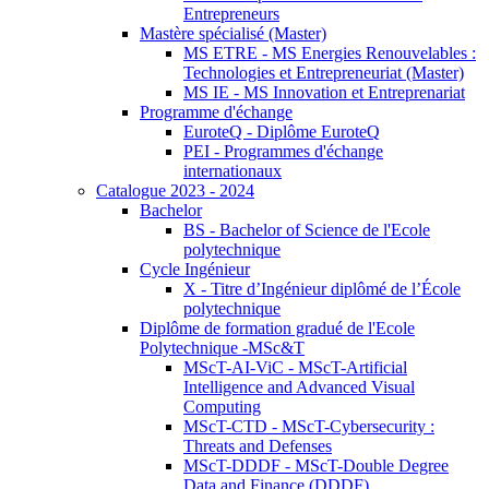
Entrepreneurs
Mastère spécialisé (Master)
MS ETRE - MS Energies Renouvelables :
Technologies et Entrepreneuriat (Master)
MS IE - MS Innovation et Entreprenariat
Programme d'échange
EuroteQ - Diplôme EuroteQ
PEI - Programmes d'échange
internationaux
Catalogue 2023 - 2024
Bachelor
BS - Bachelor of Science de l'Ecole
polytechnique
Cycle Ingénieur
X - Titre d’Ingénieur diplômé de l’École
polytechnique
Diplôme de formation gradué de l'Ecole
Polytechnique -MSc&T
MScT-AI-ViC - MScT-Artificial
Intelligence and Advanced Visual
Computing
MScT-CTD - MScT-Cybersecurity :
Threats and Defenses
MScT-DDDF - MScT-Double Degree
Data and Finance (DDDF)