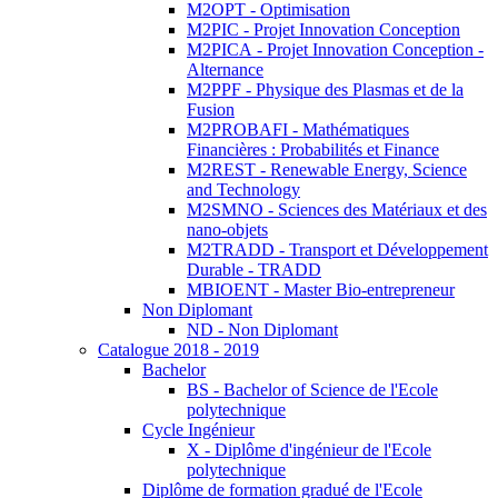
M2OPT - Optimisation
M2PIC - Projet Innovation Conception
M2PICA - Projet Innovation Conception -
Alternance
M2PPF - Physique des Plasmas et de la
Fusion
M2PROBAFI - Mathématiques
Financières : Probabilités et Finance
M2REST - Renewable Energy, Science
and Technology
M2SMNO - Sciences des Matériaux et des
nano-objets
M2TRADD - Transport et Développement
Durable - TRADD
MBIOENT - Master Bio-entrepreneur
Non Diplomant
ND - Non Diplomant
Catalogue 2018 - 2019
Bachelor
BS - Bachelor of Science de l'Ecole
polytechnique
Cycle Ingénieur
X - Diplôme d'ingénieur de l'Ecole
polytechnique
Diplôme de formation gradué de l'Ecole