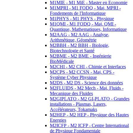
M1MIE - M1 MiE - Master en Economie
M1MPRI - M1 FODQ - Maj. MPRI -
Fondements de l'Informatique
M1PHYS - M1 PHYS - Physique
M1QMI - M1 FODQ - Maj. QMI -
Quantique, Mathematiques, Informatique
M2AAG - M2 AAG - Analyse,
Arithmétique, Géométrie
M2BBH - M2 BBH - Biologie,
Biotechnologie et Santé
M2BME - M2 BME - Ingénierie
BioMédicale
M2CHI - M2 CHI - Chimie et Interfaces
M2CPS - M2 CCSN - Maj. CPS -
Système Cyber Physique
M2DS - M2 DS - Science des données
M2FLUIDS - M2 Mech - Maj. Fluids -
Mecanique des Fluides
M2GIPLATO - M2 GI-PLATO - Grandes
installations - Plasmas, Lasers,
Accélérateurs, Tokamaks
M2HEP - M2 HEP - Physique des Hautes
Energies
M2ICFP - M2 ICFP - Centre International
de Physique Fondamentale