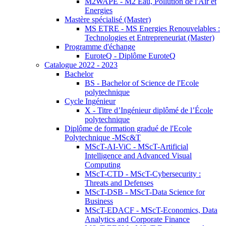
M2WAPE - M2 Eau, Pollution de l'Air et
Energies
Mastère spécialisé (Master)
MS ETRE - MS Energies Renouvelables :
Technologies et Entrepreneuriat (Master)
Programme d'échange
EuroteQ - Diplôme EuroteQ
Catalogue 2022 - 2023
Bachelor
BS - Bachelor of Science de l'Ecole
polytechnique
Cycle Ingénieur
X - Titre d’Ingénieur diplômé de l’École
polytechnique
Diplôme de formation gradué de l'Ecole
Polytechnique -MSc&T
MScT-AI-ViC - MScT-Artificial
Intelligence and Advanced Visual
Computing
MScT-CTD - MScT-Cybersecurity :
Threats and Defenses
MScT-DSB - MScT-Data Science for
Business
MScT-EDACF - MScT-Economics, Data
Analytics and Corporate Finance