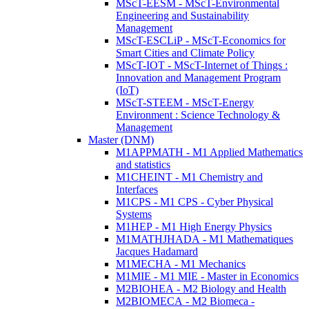
MScT-EESM - MScT-Environmental
Engineering and Sustainability
Management
MScT-ESCLiP - MScT-Economics for
Smart Cities and Climate Policy
MScT-IOT - MScT-Internet of Things :
Innovation and Management Program
(IoT)
MScT-STEEM - MScT-Energy
Environment : Science Technology &
Management
Master (DNM)
M1APPMATH - M1 Applied Mathematics
and statistics
M1CHEINT - M1 Chemistry and
Interfaces
M1CPS - M1 CPS - Cyber Physical
Systems
M1HEP - M1 High Energy Physics
M1MATHJHADA - M1 Mathematiques
Jacques Hadamard
M1MECHA - M1 Mechanics
M1MIE - M1 MIE - Master in Economics
M2BIOHEA - M2 Biology and Health
M2BIOMECA - M2 Biomeca -