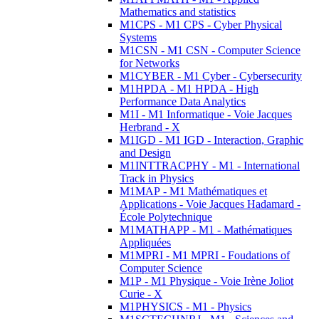
Mathematics and statistics
M1CPS - M1 CPS - Cyber Physical
Systems
M1CSN - M1 CSN - Computer Science
for Networks
M1CYBER - M1 Cyber - Cybersecurity
M1HPDA - M1 HPDA - High
Performance Data Analytics
M1I - M1 Informatique - Voie Jacques
Herbrand - X
M1IGD - M1 IGD - Interaction, Graphic
and Design
M1INTTRACPHY - M1 - International
Track in Physics
M1MAP - M1 Mathématiques et
Applications - Voie Jacques Hadamard -
École Polytechnique
M1MATHAPP - M1 - Mathématiques
Appliquées
M1MPRI - M1 MPRI - Foudations of
Computer Science
M1P - M1 Physique - Voie Irène Joliot
Curie - X
M1PHYSICS - M1 - Physics