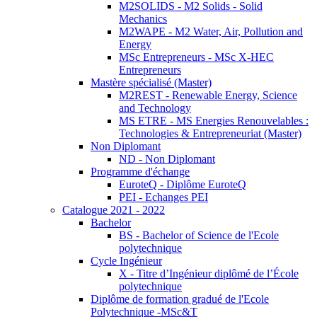
M2SOLIDS - M2 Solids - Solid
Mechanics
M2WAPE - M2 Water, Air, Pollution and
Energy
MSc Entrepreneurs - MSc X-HEC
Entrepreneurs
Mastère spécialisé (Master)
M2REST - Renewable Energy, Science
and Technology
MS ETRE - MS Energies Renouvelables :
Technologies & Entrepreneuriat (Master)
Non Diplomant
ND - Non Diplomant
Programme d'échange
EuroteQ - Diplôme EuroteQ
PEI - Echanges PEI
Catalogue 2021 - 2022
Bachelor
BS - Bachelor of Science de l'Ecole
polytechnique
Cycle Ingénieur
X - Titre d’Ingénieur diplômé de l’École
polytechnique
Diplôme de formation gradué de l'Ecole
Polytechnique -MSc&T