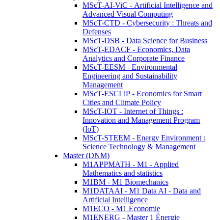
MScT-AI-ViC - Artificial Intelligence and
Advanced Visual Computing
MScT-CTD - Cybersecurity : Threats and
Defenses
MScT-DSB - Data Science for Business
MScT-EDACF - Economics, Data
Analytics and Corporate Finance
MScT-EESM - Environmental
Engineering and Sustainability
Management
MScT-ESCLiP - Economics for Smart
Cities and Climate Policy
MScT-IOT - Internet of Things :
Innovation and Management Program
(IoT)
MScT-STEEM - Energy Environment :
Science Technology & Management
Master (DNM)
M1APPMATH - M1 - Applied
Mathematics and statistics
M1BM - M1 Biomechanics
M1DATAAI - M1 Data AI - Data and
Artificial Intelligence
M1ECO - M1 Economie
M1ENERG - Master 1 Énergie