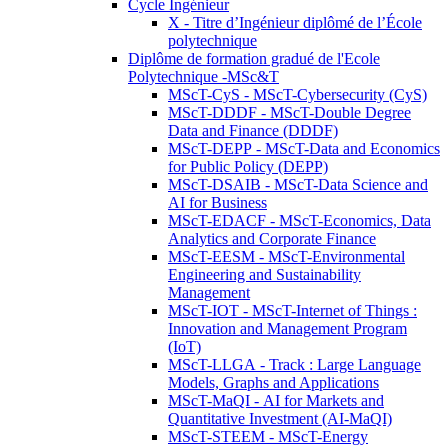
Cycle Ingénieur
X - Titre d’Ingénieur diplômé de l’École
polytechnique
Diplôme de formation gradué de l'Ecole
Polytechnique -MSc&T
MScT-CyS - MScT-Cybersecurity (CyS)
MScT-DDDF - MScT-Double Degree
Data and Finance (DDDF)
MScT-DEPP - MScT-Data and Economics
for Public Policy (DEPP)
MScT-DSAIB - MScT-Data Science and
AI for Business
MScT-EDACF - MScT-Economics, Data
Analytics and Corporate Finance
MScT-EESM - MScT-Environmental
Engineering and Sustainability
Management
MScT-IOT - MScT-Internet of Things :
Innovation and Management Program
(IoT)
MScT-LLGA - Track : Large Language
Models, Graphs and Applications
MScT-MaQI - AI for Markets and
Quantitative Investment (AI-MaQI)
MScT-STEEM - MScT-Energy