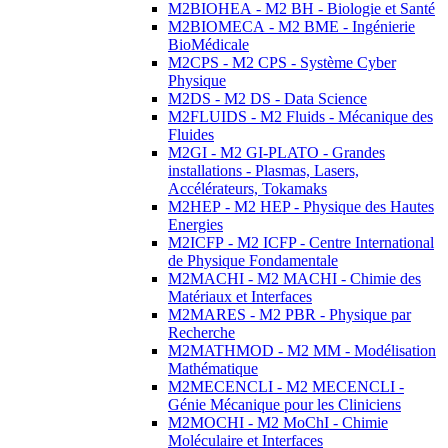
M2BIOHEA - M2 BH - Biologie et Santé
M2BIOMECA - M2 BME - Ingénierie
BioMédicale
M2CPS - M2 CPS - Système Cyber
Physique
M2DS - M2 DS - Data Science
M2FLUIDS - M2 Fluids - Mécanique des
Fluides
M2GI - M2 GI-PLATO - Grandes
installations - Plasmas, Lasers,
Accélérateurs, Tokamaks
M2HEP - M2 HEP - Physique des Hautes
Energies
M2ICFP - M2 ICFP - Centre International
de Physique Fondamentale
M2MACHI - M2 MACHI - Chimie des
Matériaux et Interfaces
M2MARES - M2 PBR - Physique par
Recherche
M2MATHMOD - M2 MM - Modélisation
Mathématique
M2MECENCLI - M2 MECENCLI -
Génie Mécanique pour les Cliniciens
M2MOCHI - M2 MoChI - Chimie
Moléculaire et Interfaces