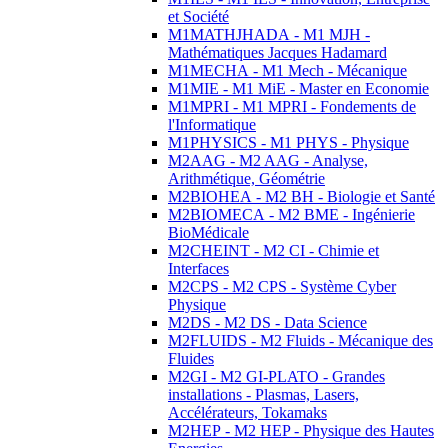
et Société
M1MATHJHADA - M1 MJH -
Mathématiques Jacques Hadamard
M1MECHA - M1 Mech - Mécanique
M1MIE - M1 MiE - Master en Economie
M1MPRI - M1 MPRI - Fondements de
l'Informatique
M1PHYSICS - M1 PHYS - Physique
M2AAG - M2 AAG - Analyse,
Arithmétique, Géométrie
M2BIOHEA - M2 BH - Biologie et Santé
M2BIOMECA - M2 BME - Ingénierie
BioMédicale
M2CHEINT - M2 CI - Chimie et
Interfaces
M2CPS - M2 CPS - Système Cyber
Physique
M2DS - M2 DS - Data Science
M2FLUIDS - M2 Fluids - Mécanique des
Fluides
M2GI - M2 GI-PLATO - Grandes
installations - Plasmas, Lasers,
Accélérateurs, Tokamaks
M2HEP - M2 HEP - Physique des Hautes