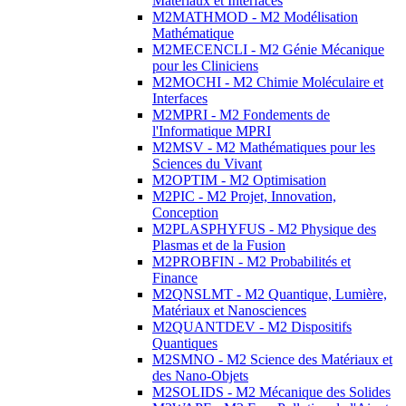
Matériaux et Interfaces
M2MATHMOD - M2 Modélisation
Mathématique
M2MECENCLI - M2 Génie Mécanique
pour les Cliniciens
M2MOCHI - M2 Chimie Moléculaire et
Interfaces
M2MPRI - M2 Fondements de
l'Informatique MPRI
M2MSV - M2 Mathématiques pour les
Sciences du Vivant
M2OPTIM - M2 Optimisation
M2PIC - M2 Projet, Innovation,
Conception
M2PLASPHYFUS - M2 Physique des
Plasmas et de la Fusion
M2PROBFIN - M2 Probabilités et
Finance
M2QNSLMT - M2 Quantique, Lumière,
Matériaux et Nanosciences
M2QUANTDEV - M2 Dispositifs
Quantiques
M2SMNO - M2 Science des Matériaux et
des Nano-Objets
M2SOLIDS - M2 Mécanique des Solides