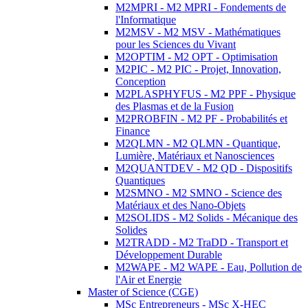
M2MPRI - M2 MPRI - Fondements de
l'Informatique
M2MSV - M2 MSV - Mathématiques
pour les Sciences du Vivant
M2OPTIM - M2 OPT - Optimisation
M2PIC - M2 PIC - Projet, Innovation,
Conception
M2PLASPHYFUS - M2 PPF - Physique
des Plasmas et de la Fusion
M2PROBFIN - M2 PF - Probabilités et
Finance
M2QLMN - M2 QLMN - Quantique,
Lumière, Matériaux et Nanosciences
M2QUANTDEV - M2 QD - Dispositifs
Quantiques
M2SMNO - M2 SMNO - Science des
Matériaux et des Nano-Objets
M2SOLIDS - M2 Solids - Mécanique des
Solides
M2TRADD - M2 TraDD - Transport et
Développement Durable
M2WAPE - M2 WAPE - Eau, Pollution de
l'Air et Energie
Master of Science (CGE)
MSc Entrepreneurs - MSc X-HEC