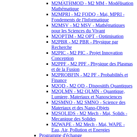
M2MATHMOD - M2 MM - Modélisation
Mathématique
M2MPRI - M2 FODQ - Maj. MPRI -
Fondements de l'Informatique
M2MSV - M2 MSV - Mathématiques
pour les Sciences du Vivant
M2OPTIM - M2 OPT - Optimisation
M2PBR - M2 PBR - Physique par
Recherche
M2PIC - M2 PIC - Projet Innovation
Conception
M2PPF - M2 PPF - Physique des Plasmas
et de la Fusion
M2PROBFIN - M2 PF - Probabilités et
Finance
M2QD - M2 QD - Dispositifs Quantiques
M2QLMN - M2 QLMN - Quantique,
Lumiere, Materiaux et Nanosciences
M2SMNO - M2 SMNO - Science des
Materiaux et des Nano-Objets
M2SOLIDS - M2 Mech - Maj. Solids -
Mecanique des Solides
M2WAPE - M2 Mech - Maj. WAPE -
Eau, Air, Pollution et Energies
Programme d'échange