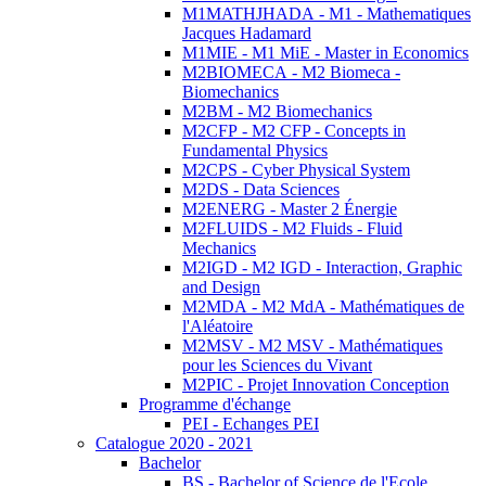
M1MATHJHADA - M1 - Mathematiques
Jacques Hadamard
M1MIE - M1 MiE - Master in Economics
M2BIOMECA - M2 Biomeca -
Biomechanics
M2BM - M2 Biomechanics
M2CFP - M2 CFP - Concepts in
Fundamental Physics
M2CPS - Cyber Physical System
M2DS - Data Sciences
M2ENERG - Master 2 Énergie
M2FLUIDS - M2 Fluids - Fluid
Mechanics
M2IGD - M2 IGD - Interaction, Graphic
and Design
M2MDA - M2 MdA - Mathématiques de
l'Aléatoire
M2MSV - M2 MSV - Mathématiques
pour les Sciences du Vivant
M2PIC - Projet Innovation Conception
Programme d'échange
PEI - Echanges PEI
Catalogue 2020 - 2021
Bachelor
BS - Bachelor of Science de l'Ecole