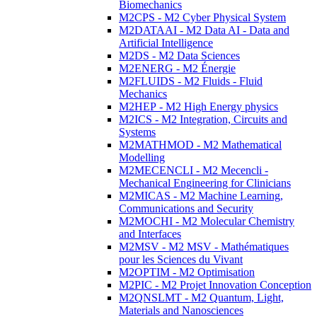
Biomechanics
M2CPS - M2 Cyber Physical System
M2DATAAI - M2 Data AI - Data and
Artificial Intelligence
M2DS - M2 Data Sciences
M2ENERG - M2 Énergie
M2FLUIDS - M2 Fluids - Fluid
Mechanics
M2HEP - M2 High Energy physics
M2ICS - M2 Integration, Circuits and
Systems
M2MATHMOD - M2 Mathematical
Modelling
M2MECENCLI - M2 Mecencli -
Mechanical Engineering for Clinicians
M2MICAS - M2 Machine Learning,
Communications and Security
M2MOCHI - M2 Molecular Chemistry
and Interfaces
M2MSV - M2 MSV - Mathématiques
pour les Sciences du Vivant
M2OPTIM - M2 Optimisation
M2PIC - M2 Projet Innovation Conception
M2QNSLMT - M2 Quantum, Light,
Materials and Nanosciences