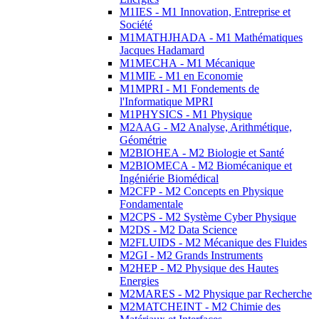
M1IES - M1 Innovation, Entreprise et
Société
M1MATHJHADA - M1 Mathématiques
Jacques Hadamard
M1MECHA - M1 Mécanique
M1MIE - M1 en Economie
M1MPRI - M1 Fondements de
l'Informatique MPRI
M1PHYSICS - M1 Physique
M2AAG - M2 Analyse, Arithmétique,
Géométrie
M2BIOHEA - M2 Biologie et Santé
M2BIOMECA - M2 Biomécanique et
Ingéniérie Biomédical
M2CFP - M2 Concepts en Physique
Fondamentale
M2CPS - M2 Système Cyber Physique
M2DS - M2 Data Science
M2FLUIDS - M2 Mécanique des Fluides
M2GI - M2 Grands Instruments
M2HEP - M2 Physique des Hautes
Energies
M2MARES - M2 Physique par Recherche
M2MATCHEINT - M2 Chimie des