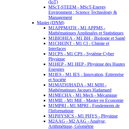
(IoT)
MScT-STEEM - MScT-Energy
Environment : Science Technology &
Management
Master (DNM)
M1APPMATH - M1 APPMS -
Mathématiques Appliquées et Statistiques
M1BIOHEA - M1 BH - Biologie et Santé
M1CHEINT - M1 CI - Chimie et
Interfaces
M1CPS - M1 CPS - Système Cyber
Physique
M1HEP - M1 HEP - Physique des Hautes
Energies
M1IES - M1 IES - Innovation, Entreprise
et Société
M1MATHJHADA - M1 MJH -
Mathématiques Jacques Hadamard
M1MECHA - M1 Mech - Mécanique
M1MIE - M1 MiE - Master en Economie
M1MPRI - M1 MPRI - Fondements de
l'Informatique
M1PHYSICS - M1 PHYS - Physique
M2AAG - M2 AAG - Analyse,
Arithmétique, Géométrie