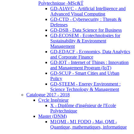
Polytechnique -MSc&T
GD-AIAVC - Artificial Intelligence and
Advanced Visual Computing
GD-CTD - Cybersecurity : Threats &
Defenses
GD-DSB - Data Science for Business
GD-ECOSEM - Ecotechnologies for
Sustainability & Environment
Management
GD-EDACF - Economics, Data Analytics
and Corporate Finance
GD-IOT - Internet of Things : Innovation
and Management Program (IoT)
GD-SCUP - Smart Cities and Urban
Policy
GD-STEEM - Energy Environment :
Science Technology & Management
Catalogue 2017 - 2018
Cycle Ingénieur
X - Diplôme d'ingénieur de l'Ecole
Polytechnique
Master (DNM)
M1QMI - M1 FODQ - Maj. QMI -
Quantique, mathematiques, informatique