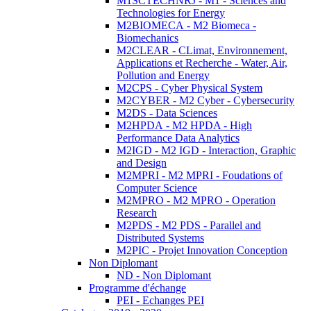
M1SCTECHNRJ - M1 - Sciences and
Technologies for Energy
M2BIOMECA - M2 Biomeca -
Biomechanics
M2CLEAR - CLimat, Environnement,
Applications et Recherche - Water, Air,
Pollution and Energy
M2CPS - Cyber Physical System
M2CYBER - M2 Cyber - Cybersecurity
M2DS - Data Sciences
M2HPDA - M2 HPDA - High
Performance Data Analytics
M2IGD - M2 IGD - Interaction, Graphic
and Design
M2MPRI - M2 MPRI - Foudations of
Computer Science
M2MPRO - M2 MPRO - Operation
Research
M2PDS - M2 PDS - Parallel and
Distributed Systems
M2PIC - Projet Innovation Conception
Non Diplomant
ND - Non Diplomant
Programme d'échange
PEI - Echanges PEI