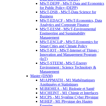
MScT-DEPP - MScT-Data and Economics
for Public Policy (DEPP)
MScT-DSB - MScT-Data Science for
Business
MScT-EDACF - MScT-Economics, Data
Analytics and Corporate Finance
MScT-EESM - MScT-Environmental
Engineering and Sustainability
Management
MScT-ESCLiP - MScT-Economics for
Smart Cities and Climate Policy
MScT-IOT - MScT-Internet of Things :
Innovation and Management Program
(IoT)
MScT-STEEM - MScT-Energy
Environment : Science Technology &
Management
Master (DNM)
M1APPMATH - M1 Mathématiques
Appliquées et Statistiques
M1BIOHEA - M1 Biologie et Santé
M1CHEINT - M1 Chimie et Interfaces
M1CPS - M1 Système Cyber Physique
M1HEP - M1 Physique des Hautes
Energies