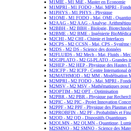
M1MIE - M1 MiE - Master en Economie
M1MPRI - M1 FODQ - Maj. MPRI - Fondeme
M1PHYS - M1 PHYS - Physique
M1QMI - M1 FODQ - Maj. QMI - Quantique
M2AAG - M2 AAG - Analyse, Arithmétique
M2BBH - M2 BBH - Biologie, Biotechnolog
M2BME - M2 BME - Ingénierie BioMédica
M2CHI - M2 CHI - Chimie et Interfaces
M2CPS - M2 CCSN - Maj. CPS - Système 
M2DS - M2 DS - Science des données
M2FLUIDS - M2 Mech - Maj. Fluids - Meca
M2GIPLATO - M2 GI-PLATO - Grandes instal
M2HEP - M2 HEP - Physique des Hautes E
M2ICFP - M2 ICFP - Centre International 
M2MATHMOD - M2 MM - Modélisation M
M2MPRI - M2 FODQ - Maj. MPRI - Fondeme
M2MSV - M2 MSV - Mathématiques pour le
M2OPTIM - M2 OPT - Optimisation
M2PBR - M2 PBR - Physique par Recherc
M2PIC - M2 PIC - Projet Innovation Conce
M2PPF - M2 PPF - Physique des Plasmas et
M2PROBFIN - M2 PF - Probabilités et Fin
M2QD - M2 QD - Dispositifs Quantiques
M2QLMN - M2 QLMN - Quantique, Lumiere
M2SMNO - M2 SMNO - Science des Materi