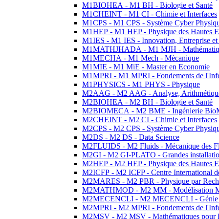
M1BIOHEA - M1 BH - Biologie et Santé
M1CHEINT - M1 CI - Chimie et Interfaces
M1CPS - M1 CPS - Système Cyber Physiq
M1HEP - M1 HEP - Physique des Hautes E
M1IES - M1 IES - Innovation, Entreprise et
M1MATHJHADA - M1 MJH - Mathématiqu
M1MECHA - M1 Mech - Mécanique
M1MIE - M1 MiE - Master en Economie
M1MPRI - M1 MPRI - Fondements de l'Inf
M1PHYSICS - M1 PHYS - Physique
M2AAG - M2 AAG - Analyse, Arithmétique
M2BIOHEA - M2 BH - Biologie et Santé
M2BIOMECA - M2 BME - Ingénierie BioM
M2CHEINT - M2 CI - Chimie et Interfaces
M2CPS - M2 CPS - Système Cyber Physiq
M2DS - M2 DS - Data Science
M2FLUIDS - M2 Fluids - Mécanique des Fl
M2GI - M2 GI-PLATO - Grandes installation
M2HEP - M2 HEP - Physique des Hautes E
M2ICFP - M2 ICFP - Centre International 
M2MARES - M2 PBR - Physique par Rech
M2MATHMOD - M2 MM - Modélisation M
M2MECENCLI - M2 MECENCLI - Génie Méc
M2MPRI - M2 MPRI - Fondements de l'Inf
M2MSV - M2 MSV - Mathématiques pour le