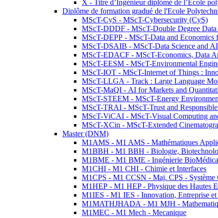
X - Titre d’Ingénieur diplômé de l’École po
Diplôme de formation gradué de l'Ecole Polytec
MScT-CyS - MScT-Cybersecurity (CyS)
MScT-DDDF - MScT-Double Degree Data 
MScT-DEPP - MScT-Data and Economics fo
MScT-DSAIB - MScT-Data Science and AI 
MScT-EDACF - MScT-Economics, Data Anal
MScT-EESM - MScT-Environmental Enginee
MScT-IOT - MScT-Internet of Things : Inn
MScT-LLGA - Track : Large Language Mode
MScT-MaQI - AI for Markets and Quantitat
MScT-STEEM - MScT-Energy Environment 
MScT-TRAI - MScT-Trust and Responsible
MScT-ViCAI - MScT-Visual Computing and
MScT-XCin - MScT-Extended Cinematogr
Master (DNM)
M1AMS - M1 AMS - Mathématiques Appliqué
M1BBH - M1 BBH - Biologie, Biotechnolog
M1BME - M1 BME - Ingénierie BioMédica
M1CHI - M1 CHI - Chimie et Interfaces
M1CPS - M1 CCSN - Maj. CPS - Système 
M1HEP - M1 HEP - Physique des Hautes E
M1IES - M1 IES - Innovation, Entreprise et
M1MATHJHADA - M1 MJH - Mathematiqu
M1MEC - M1 Mech - Mecanique