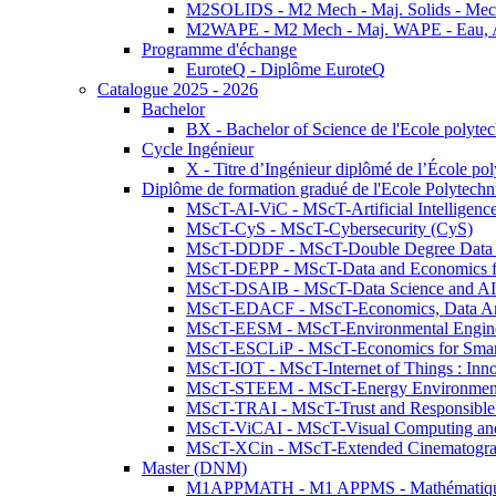
M2SOLIDS - M2 Mech - Maj. Solids - Meca
M2WAPE - M2 Mech - Maj. WAPE - Eau, Air
Programme d'échange
EuroteQ - Diplôme EuroteQ
Catalogue 2025 - 2026
Bachelor
BX - Bachelor of Science de l'Ecole polyte
Cycle Ingénieur
X - Titre d’Ingénieur diplômé de l’École po
Diplôme de formation gradué de l'Ecole Polytec
MScT-AI-ViC - MScT-Artificial Intelligen
MScT-CyS - MScT-Cybersecurity (CyS)
MScT-DDDF - MScT-Double Degree Data 
MScT-DEPP - MScT-Data and Economics fo
MScT-DSAIB - MScT-Data Science and AI 
MScT-EDACF - MScT-Economics, Data Anal
MScT-EESM - MScT-Environmental Enginee
MScT-ESCLiP - MScT-Economics for Smart 
MScT-IOT - MScT-Internet of Things : Inn
MScT-STEEM - MScT-Energy Environment 
MScT-TRAI - MScT-Trust and Responsible
MScT-ViCAI - MScT-Visual Computing and
MScT-XCin - MScT-Extended Cinematogr
Master (DNM)
M1APPMATH - M1 APPMS - Mathématiques A