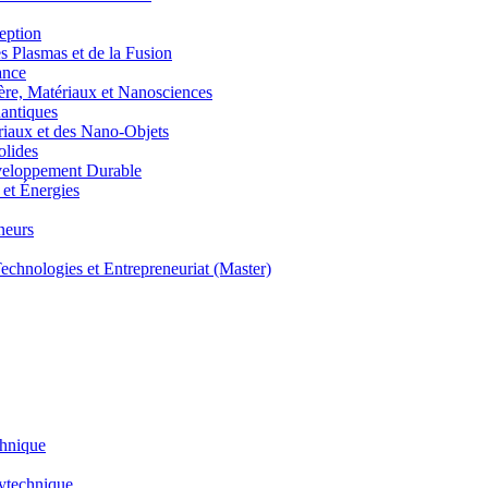
eption
lasmas et de la Fusion
ance
, Matériaux et Nanosciences
ntiques
aux et des Nano-Objets
lides
eloppement Durable
et Énergies
neurs
hnologies et Entrepreneuriat (Master)
chnique
lytechnique