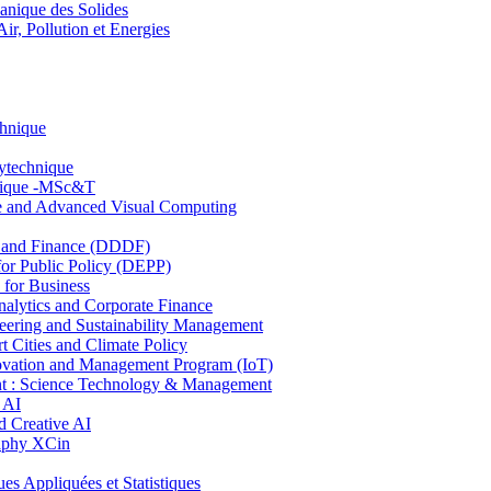
nique des Solides
, Pollution et Energies
chnique
lytechnique
hnique -MSc&T
ce and Advanced Visual Computing
and Finance (DDDF)
r Public Policy (DEPP)
for Business
ytics and Corporate Finance
ring and Sustainability Management
Cities and Climate Policy
ovation and Management Program (IoT)
: Science Technology & Management
 AI
 Creative AI
aphy XCin
ppliquées et Statistiques