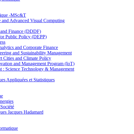
hnique -MSc&T
ce and Advanced Visual Computing
and Finance (DDDF)
r Public Policy (DEPP)
ess
ytics and Corporate Finance
ring and Sustainability Management
Cities and Climate Policy
ovation and Management Program (IoT)
: Science Technology & Management
ppliquées et Statistiques
ue
nergies
 Société
es Jacques Hadamard
ormatique