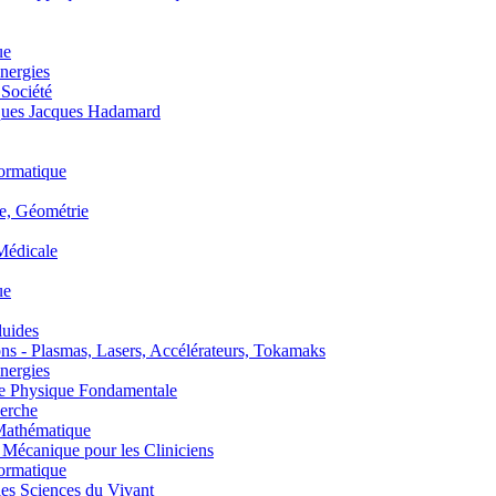
ue
nergies
 Société
es Jacques Hadamard
ormatique
, Géométrie
édicale
ue
uides
s - Plasmas, Lasers, Accélérateurs, Tokamaks
nergies
de Physique Fondamentale
erche
athématique
anique pour les Cliniciens
ormatique
s Sciences du Vivant