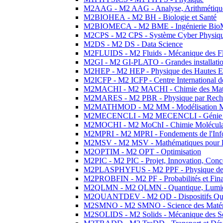
M2AAG - M2 AAG - Analyse, Arithmétique
M2BIOHEA - M2 BH - Biologie et Santé
M2BIOMECA - M2 BME - Ingénierie BioM
M2CPS - M2 CPS - Système Cyber Physiq
M2DS - M2 DS - Data Science
M2FLUIDS - M2 Fluids - Mécanique des Fl
M2GI - M2 GI-PLATO - Grandes installation
M2HEP - M2 HEP - Physique des Hautes E
M2ICFP - M2 ICFP - Centre International 
M2MACHI - M2 MACHI - Chimie des Matéri
M2MARES - M2 PBR - Physique par Rech
M2MATHMOD - M2 MM - Modélisation M
M2MECENCLI - M2 MECENCLI - Génie Méc
M2MOCHI - M2 MoChI - Chimie Moléculaire
M2MPRI - M2 MPRI - Fondements de l'Inf
M2MSV - M2 MSV - Mathématiques pour le
M2OPTIM - M2 OPT - Optimisation
M2PIC - M2 PIC - Projet, Innovation, Conc
M2PLASPHYFUS - M2 PPF - Physique des P
M2PROBFIN - M2 PF - Probabilités et Fin
M2QLMN - M2 QLMN - Quantique, Lumière
M2QUANTDEV - M2 QD - Dispositifs Qua
M2SMNO - M2 SMNO - Science des Matéri
M2SOLIDS - M2 Solids - Mécanique des So