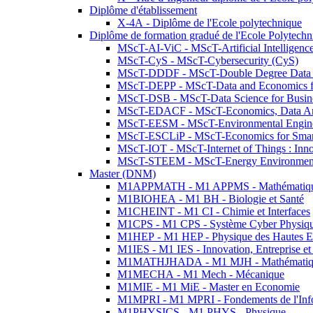
Diplôme d'établissement
X-4A - Diplôme de l'Ecole polytechnique
Diplôme de formation gradué de l'Ecole Polytec
MScT-AI-ViC - MScT-Artificial Intelligen
MScT-CyS - MScT-Cybersecurity (CyS)
MScT-DDDF - MScT-Double Degree Data 
MScT-DEPP - MScT-Data and Economics fo
MScT-DSB - MScT-Data Science for Busin
MScT-EDACF - MScT-Economics, Data Anal
MScT-EESM - MScT-Environmental Enginee
MScT-ESCLiP - MScT-Economics for Smart 
MScT-IOT - MScT-Internet of Things : Inn
MScT-STEEM - MScT-Energy Environment 
Master (DNM)
M1APPMATH - M1 APPMS - Mathématiques A
M1BIOHEA - M1 BH - Biologie et Santé
M1CHEINT - M1 CI - Chimie et Interfaces
M1CPS - M1 CPS - Système Cyber Physiq
M1HEP - M1 HEP - Physique des Hautes E
M1IES - M1 IES - Innovation, Entreprise et
M1MATHJHADA - M1 MJH - Mathématiqu
M1MECHA - M1 Mech - Mécanique
M1MIE - M1 MiE - Master en Economie
M1MPRI - M1 MPRI - Fondements de l'Inf
M1PHYSICS - M1 PHYS - Physique