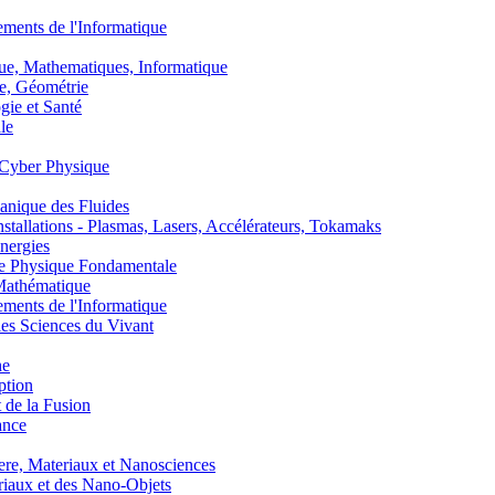
nts de l'Informatique
, Mathematiques, Informatique
, Géométrie
ie et Santé
le
Cyber Physique
nique des Fluides
lations - Plasmas, Lasers, Accélérateurs, Tokamaks
nergies
de Physique Fondamentale
athématique
nts de l'Informatique
s Sciences du Vivant
he
ption
 de la Fusion
ance
, Materiaux et Nanosciences
aux et des Nano-Objets