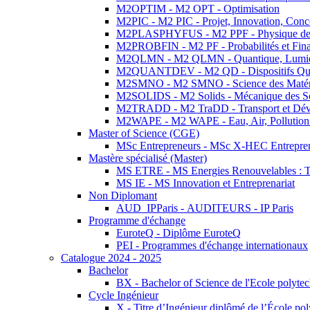
M2OPTIM - M2 OPT - Optimisation
M2PIC - M2 PIC - Projet, Innovation, Conc
M2PLASPHYFUS - M2 PPF - Physique des P
M2PROBFIN - M2 PF - Probabilités et Fin
M2QLMN - M2 QLMN - Quantique, Lumière
M2QUANTDEV - M2 QD - Dispositifs Qua
M2SMNO - M2 SMNO - Science des Matéri
M2SOLIDS - M2 Solids - Mécanique des So
M2TRADD - M2 TraDD - Transport et Dév
M2WAPE - M2 WAPE - Eau, Air, Pollution 
Master of Science (CGE)
MSc Entrepreneurs - MSc X-HEC Entrepre
Mastère spécialisé (Master)
MS ETRE - MS Energies Renouvelables : Tec
MS IE - MS Innovation et Entreprenariat
Non Diplomant
AUD_IPParis - AUDITEURS - IP Paris
Programme d'échange
EuroteQ - Diplôme EuroteQ
PEI - Programmes d'échange internationaux
Catalogue 2024 - 2025
Bachelor
BX - Bachelor of Science de l'Ecole polyte
Cycle Ingénieur
X - Titre d’Ingénieur diplômé de l’École po