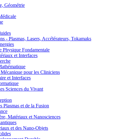
, Géométrie
édicale
ue
uides
s - Plasmas, Lasers, Accélérateurs, Tokamaks
nergies
de Physique Fondamentale
aux et Interfaces
erche
athématique
anique pour les Cliniciens
 et Interfaces
ormatique
s Sciences du Vivant
eption
lasmas et de la Fusion
ance
, Matériaux et Nanosciences
ntiques
aux et des Nano-Objets
lides