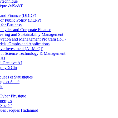
lytechnique
hnique -MSc&T
and Finance (DDDF)
r Public Policy (DEPP)
for Business
ytics and Corporate Finance
ring and Sustainability Management
ovation and Management Program (IoT)
ls, Graphs and Applications
ive Investment (AI-MaQI)
: Science Technology & Management
 AI
 Creative AI
aphy XCin
es et Statistiques
ie et Santé
le
Cyber Physique
nergies
 Société
es Jacques Hadamard