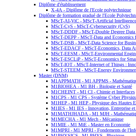
Diplôme d'établissement
X-4A - Diplôme de l'Ecole polytechnique
Diplôme de formation gradué de l'Ecole Polytec
MScT-AI-ViC - MScT-Artificial Intelligen
MScT-CyS - MScT-Cybersecurity (CyS)
MScT-DDDF - MScT-Double Degree Data 
MScT-DEPP - MScT-Data and Economics fo
MScT-DSB - MScT-Data Science for Busin
MScT-EDACF - MScT-Economics, Data Anal
MScT-EESM - MScT-Environmental Enginee
MScT-ESCLiP - MScT-Economics for Smart 
MScT-IOT - MScT-Internet of Things : Inn
MScT-STEEM - MScT-Energy Environment 
Master (DNM)
M1APPMATH - M1 APPMS - Mathématiques A
M1BIOHEA - M1 BH - Biologie et Santé
M1CHEINT - M1 CI - Chimie et Interfaces
M1CPS - M1 CPS - Système Cyber Physiq
M1HEP - M1 HEP - Physique des Hautes E
M1IES - M1 IES - Innovation, Entreprise et
M1MATHJHADA - M1 MJH - Mathématiqu
M1MECHA - M1 Mech - Mécanique
M1MIE - M1 MiE - Master en Economie
M1MPRI - M1 MPRI - Fondements de l'Inf
M1PHYSICS - M1 PHYS - Physique