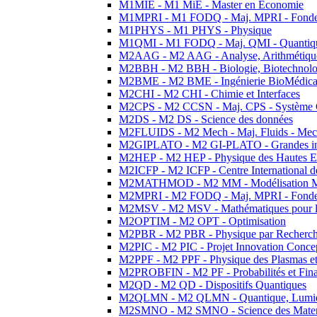
M1MIE - M1 MiE - Master en Economie
M1MPRI - M1 FODQ - Maj. MPRI - Fondeme
M1PHYS - M1 PHYS - Physique
M1QMI - M1 FODQ - Maj. QMI - Quantique
M2AAG - M2 AAG - Analyse, Arithmétique
M2BBH - M2 BBH - Biologie, Biotechnolog
M2BME - M2 BME - Ingénierie BioMédica
M2CHI - M2 CHI - Chimie et Interfaces
M2CPS - M2 CCSN - Maj. CPS - Système 
M2DS - M2 DS - Science des données
M2FLUIDS - M2 Mech - Maj. Fluids - Meca
M2GIPLATO - M2 GI-PLATO - Grandes instal
M2HEP - M2 HEP - Physique des Hautes E
M2ICFP - M2 ICFP - Centre International 
M2MATHMOD - M2 MM - Modélisation M
M2MPRI - M2 FODQ - Maj. MPRI - Fondeme
M2MSV - M2 MSV - Mathématiques pour le
M2OPTIM - M2 OPT - Optimisation
M2PBR - M2 PBR - Physique par Recherc
M2PIC - M2 PIC - Projet Innovation Conce
M2PPF - M2 PPF - Physique des Plasmas et
M2PROBFIN - M2 PF - Probabilités et Fin
M2QD - M2 QD - Dispositifs Quantiques
M2QLMN - M2 QLMN - Quantique, Lumiere
M2SMNO - M2 SMNO - Science des Materi