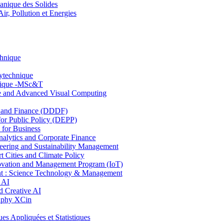
nique des Solides
, Pollution et Energies
chnique
lytechnique
hnique -MSc&T
ce and Advanced Visual Computing
and Finance (DDDF)
r Public Policy (DEPP)
for Business
ytics and Corporate Finance
ring and Sustainability Management
Cities and Climate Policy
ovation and Management Program (IoT)
: Science Technology & Management
 AI
 Creative AI
aphy XCin
ppliquées et Statistiques