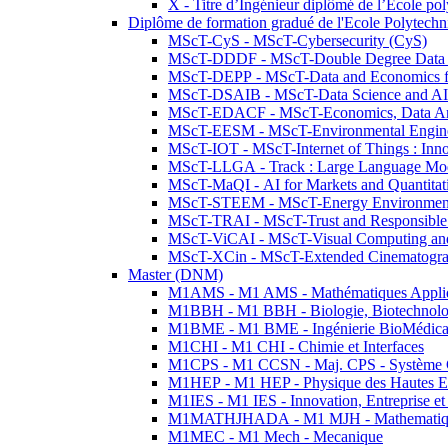
X - Titre d’Ingénieur diplômé de l’École po
Diplôme de formation gradué de l'Ecole Polytec
MScT-CyS - MScT-Cybersecurity (CyS)
MScT-DDDF - MScT-Double Degree Data 
MScT-DEPP - MScT-Data and Economics fo
MScT-DSAIB - MScT-Data Science and AI 
MScT-EDACF - MScT-Economics, Data Anal
MScT-EESM - MScT-Environmental Enginee
MScT-IOT - MScT-Internet of Things : Inn
MScT-LLGA - Track : Large Language Mode
MScT-MaQI - AI for Markets and Quantitat
MScT-STEEM - MScT-Energy Environment 
MScT-TRAI - MScT-Trust and Responsible
MScT-ViCAI - MScT-Visual Computing and
MScT-XCin - MScT-Extended Cinematogr
Master (DNM)
M1AMS - M1 AMS - Mathématiques Appliqué
M1BBH - M1 BBH - Biologie, Biotechnolog
M1BME - M1 BME - Ingénierie BioMédica
M1CHI - M1 CHI - Chimie et Interfaces
M1CPS - M1 CCSN - Maj. CPS - Système 
M1HEP - M1 HEP - Physique des Hautes E
M1IES - M1 IES - Innovation, Entreprise et
M1MATHJHADA - M1 MJH - Mathematiqu
M1MEC - M1 Mech - Mecanique