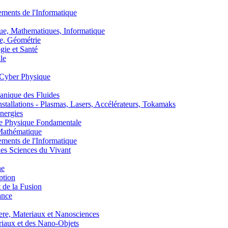
nts de l'Informatique
, Mathematiques, Informatique
, Géométrie
ie et Santé
le
Cyber Physique
nique des Fluides
lations - Plasmas, Lasers, Accélérateurs, Tokamaks
nergies
de Physique Fondamentale
athématique
nts de l'Informatique
s Sciences du Vivant
he
ption
 de la Fusion
ance
, Materiaux et Nanosciences
aux et des Nano-Objets