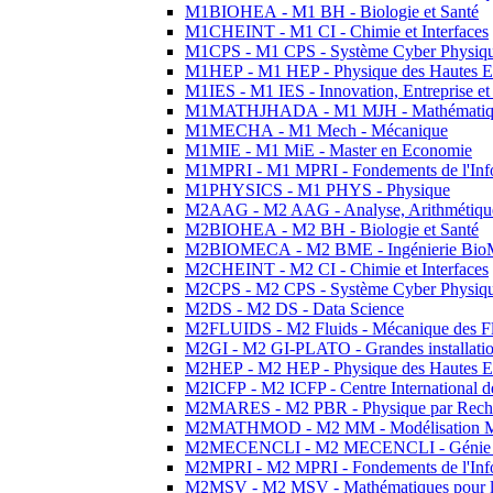
M1BIOHEA - M1 BH - Biologie et Santé
M1CHEINT - M1 CI - Chimie et Interfaces
M1CPS - M1 CPS - Système Cyber Physiq
M1HEP - M1 HEP - Physique des Hautes E
M1IES - M1 IES - Innovation, Entreprise et
M1MATHJHADA - M1 MJH - Mathématiqu
M1MECHA - M1 Mech - Mécanique
M1MIE - M1 MiE - Master en Economie
M1MPRI - M1 MPRI - Fondements de l'Inf
M1PHYSICS - M1 PHYS - Physique
M2AAG - M2 AAG - Analyse, Arithmétique
M2BIOHEA - M2 BH - Biologie et Santé
M2BIOMECA - M2 BME - Ingénierie BioM
M2CHEINT - M2 CI - Chimie et Interfaces
M2CPS - M2 CPS - Système Cyber Physiq
M2DS - M2 DS - Data Science
M2FLUIDS - M2 Fluids - Mécanique des Fl
M2GI - M2 GI-PLATO - Grandes installation
M2HEP - M2 HEP - Physique des Hautes E
M2ICFP - M2 ICFP - Centre International 
M2MARES - M2 PBR - Physique par Rech
M2MATHMOD - M2 MM - Modélisation M
M2MECENCLI - M2 MECENCLI - Génie Méc
M2MPRI - M2 MPRI - Fondements de l'Inf
M2MSV - M2 MSV - Mathématiques pour le