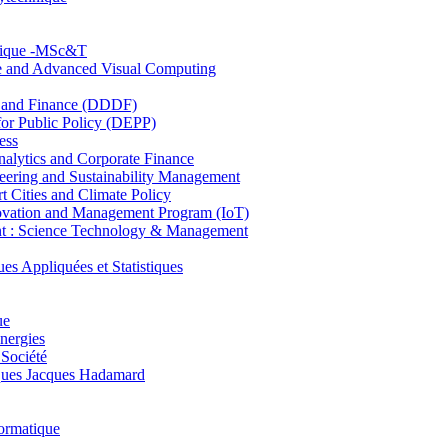
hnique -MSc&T
ce and Advanced Visual Computing
and Finance (DDDF)
r Public Policy (DEPP)
ess
ytics and Corporate Finance
ring and Sustainability Management
Cities and Climate Policy
ovation and Management Program (IoT)
: Science Technology & Management
ppliquées et Statistiques
ue
nergies
 Société
es Jacques Hadamard
ormatique