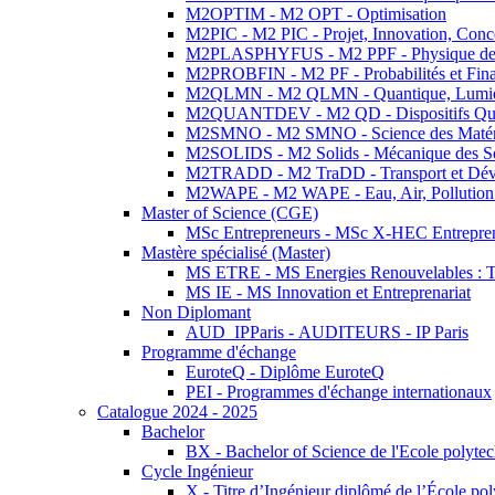
M2OPTIM - M2 OPT - Optimisation
M2PIC - M2 PIC - Projet, Innovation, Conc
M2PLASPHYFUS - M2 PPF - Physique des P
M2PROBFIN - M2 PF - Probabilités et Fin
M2QLMN - M2 QLMN - Quantique, Lumière
M2QUANTDEV - M2 QD - Dispositifs Qua
M2SMNO - M2 SMNO - Science des Matéri
M2SOLIDS - M2 Solids - Mécanique des So
M2TRADD - M2 TraDD - Transport et Dév
M2WAPE - M2 WAPE - Eau, Air, Pollution 
Master of Science (CGE)
MSc Entrepreneurs - MSc X-HEC Entrepre
Mastère spécialisé (Master)
MS ETRE - MS Energies Renouvelables : Tec
MS IE - MS Innovation et Entreprenariat
Non Diplomant
AUD_IPParis - AUDITEURS - IP Paris
Programme d'échange
EuroteQ - Diplôme EuroteQ
PEI - Programmes d'échange internationaux
Catalogue 2024 - 2025
Bachelor
BX - Bachelor of Science de l'Ecole polyte
Cycle Ingénieur
X - Titre d’Ingénieur diplômé de l’École po