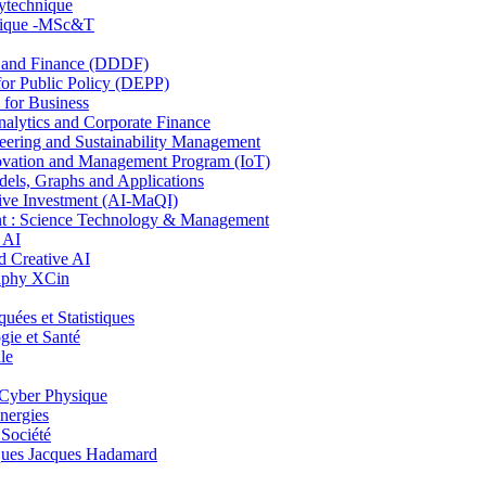
lytechnique
hnique -MSc&T
and Finance (DDDF)
r Public Policy (DEPP)
for Business
ytics and Corporate Finance
ring and Sustainability Management
ovation and Management Program (IoT)
ls, Graphs and Applications
ive Investment (AI-MaQI)
: Science Technology & Management
 AI
 Creative AI
aphy XCin
es et Statistiques
ie et Santé
le
Cyber Physique
nergies
 Société
es Jacques Hadamard