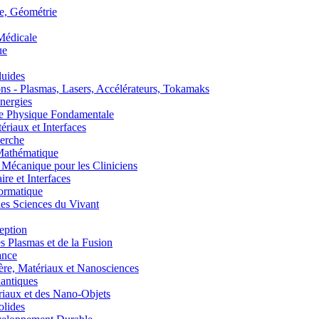
, Géométrie
édicale
ue
uides
s - Plasmas, Lasers, Accélérateurs, Tokamaks
nergies
de Physique Fondamentale
aux et Interfaces
erche
athématique
anique pour les Cliniciens
 et Interfaces
ormatique
s Sciences du Vivant
eption
lasmas et de la Fusion
ance
, Matériaux et Nanosciences
ntiques
aux et des Nano-Objets
lides