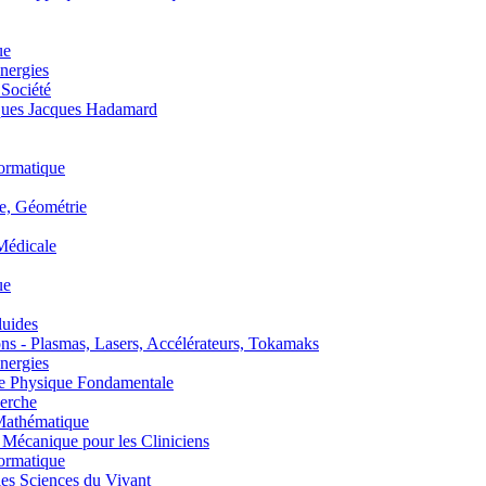
ue
nergies
 Société
es Jacques Hadamard
ormatique
, Géométrie
édicale
ue
uides
s - Plasmas, Lasers, Accélérateurs, Tokamaks
nergies
de Physique Fondamentale
erche
athématique
anique pour les Cliniciens
ormatique
s Sciences du Vivant