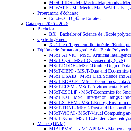
M2SOLIDS - M2 Mech - Maj. Solids - Meca
M2WAPE - M2 Mech - Maj. WAPE - Eau, Air
Programme d'échange
EuroteQ - Diplôme EuroteQ
Catalogue 2025 - 2026
Bachelor
BX - Bachelor of Science de l'Ecole polyte
Cycle Ingénieur
X - Titre d’Ingénieur diplômé de l’École po
Diplôme de formation gradué de l'Ecole Polytec
MScT-AI-ViC - MScT-Artificial Intelligen
MScT-CyS - MScT-Cybersecurity (CyS)
MScT-DDDF - MScT-Double Degree Data 
MScT-DEPP - MScT-Data and Economics fo
MScT-DSAIB - MScT-Data Science and AI 
MScT-EDACF - MScT-Economics, Data Anal
MScT-EESM - MScT-Environmental Enginee
MScT-ESCLiP - MScT-Economics for Smart 
MScT-IOT - MScT-Internet of Things : Inn
MScT-STEEM - MScT-Energy Environment 
MScT-TRAI - MScT-Trust and Responsible
MScT-ViCAI - MScT-Visual Computing and
MScT-XCin - MScT-Extended Cinematogr
Master (DNM)
M1APPMATH - M1 APPMS - Mathématiques A