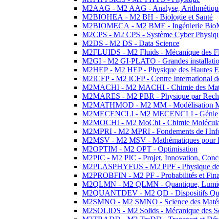
M2AAG - M2 AAG - Analyse, Arithmétique
M2BIOHEA - M2 BH - Biologie et Santé
M2BIOMECA - M2 BME - Ingénierie BioM
M2CPS - M2 CPS - Système Cyber Physiq
M2DS - M2 DS - Data Science
M2FLUIDS - M2 Fluids - Mécanique des Fl
M2GI - M2 GI-PLATO - Grandes installation
M2HEP - M2 HEP - Physique des Hautes E
M2ICFP - M2 ICFP - Centre International 
M2MACHI - M2 MACHI - Chimie des Matéri
M2MARES - M2 PBR - Physique par Rech
M2MATHMOD - M2 MM - Modélisation M
M2MECENCLI - M2 MECENCLI - Génie Méc
M2MOCHI - M2 MoChI - Chimie Moléculaire
M2MPRI - M2 MPRI - Fondements de l'Inf
M2MSV - M2 MSV - Mathématiques pour le
M2OPTIM - M2 OPT - Optimisation
M2PIC - M2 PIC - Projet, Innovation, Conc
M2PLASPHYFUS - M2 PPF - Physique des P
M2PROBFIN - M2 PF - Probabilités et Fin
M2QLMN - M2 QLMN - Quantique, Lumière
M2QUANTDEV - M2 QD - Dispositifs Qua
M2SMNO - M2 SMNO - Science des Matéri
M2SOLIDS - M2 Solids - Mécanique des So