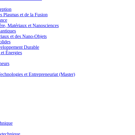
eption
lasmas et de la Fusion
ance
, Matériaux et Nanosciences
ntiques
aux et des Nano-Objets
lides
eloppement Durable
et Énergies
neurs
hnologies et Entrepreneuriat (Master)
chnique
lytechnique