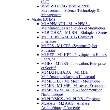
(IoT)
MScT-STEEM - MScT-Energy
Environment : Science Technology &
Management
Master (DNM)
M1APPMATH - M1 APPMS -
Mathématiques Appliquées et Statistiques
M1BIOHEA - M1 BH - Biologie et Santé
M1CHEINT - M1 CI - Chimie et
Interfaces
M1CPS - M1 CPS - Système Cyber
Physique
M1HEP - M1 HEP - Physique des Hautes
Energies
M1IES - M1 IES - Innovation, Entreprise
et Société
M1MATHJHADA - M1 MJH -
Mathématiques Jacques Hadamard
M1MECHA - M1 Mech - Mécanique
M1MIE - M1 MiE - Master en Economie
M1MPRI - M1 MPRI - Fondements de
l'Informatique
M1PHYSICS - M1 PHYS - Physique
M2AAG - M2 AAG - Analyse,
Arithmétique, Géométrie