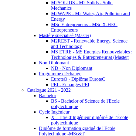
M2SOLIDS - M2 Solids - Solid
Mechanics
M2WAPE - M2 Water, Air, Pollution and
Energy
MSc Entrepreneurs - MSc X-HEC
Entrepreneurs
Mastère spécialisé (Master)
M2REST - Renewable Energy, Science
and Technology
MS ETRE - MS Energies Renouvelables :
Technologies & Entrepreneuriat (Master)
Non Diplomant
ND - Non Diplomant
Programme d'échange
EuroteQ - Diplôme EuroteQ
PEI - Echanges PEI
Catalogue 2021 - 2022
Bachelor
BS - Bachelor of Science de l'Ecole
polytechnique
Cycle Ingénieur
X - Titre d’Ingénieur diplômé de l’École
polytechnique
Diplôme de formation gradué de l'Ecole
Polytechnique -MSc&T