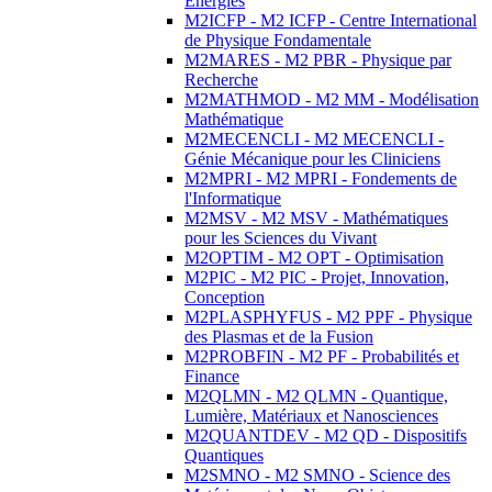
Energies
M2ICFP - M2 ICFP - Centre International
de Physique Fondamentale
M2MARES - M2 PBR - Physique par
Recherche
M2MATHMOD - M2 MM - Modélisation
Mathématique
M2MECENCLI - M2 MECENCLI -
Génie Mécanique pour les Cliniciens
M2MPRI - M2 MPRI - Fondements de
l'Informatique
M2MSV - M2 MSV - Mathématiques
pour les Sciences du Vivant
M2OPTIM - M2 OPT - Optimisation
M2PIC - M2 PIC - Projet, Innovation,
Conception
M2PLASPHYFUS - M2 PPF - Physique
des Plasmas et de la Fusion
M2PROBFIN - M2 PF - Probabilités et
Finance
M2QLMN - M2 QLMN - Quantique,
Lumière, Matériaux et Nanosciences
M2QUANTDEV - M2 QD - Dispositifs
Quantiques
M2SMNO - M2 SMNO - Science des