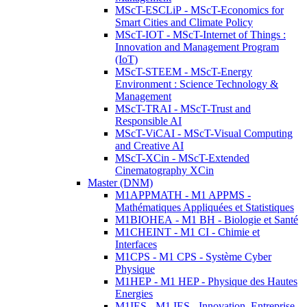
MScT-ESCLiP - MScT-Economics for
Smart Cities and Climate Policy
MScT-IOT - MScT-Internet of Things :
Innovation and Management Program
(IoT)
MScT-STEEM - MScT-Energy
Environment : Science Technology &
Management
MScT-TRAI - MScT-Trust and
Responsible AI
MScT-ViCAI - MScT-Visual Computing
and Creative AI
MScT-XCin - MScT-Extended
Cinematography XCin
Master (DNM)
M1APPMATH - M1 APPMS -
Mathématiques Appliquées et Statistiques
M1BIOHEA - M1 BH - Biologie et Santé
M1CHEINT - M1 CI - Chimie et
Interfaces
M1CPS - M1 CPS - Système Cyber
Physique
M1HEP - M1 HEP - Physique des Hautes
Energies
M1IES - M1 IES - Innovation, Entreprise