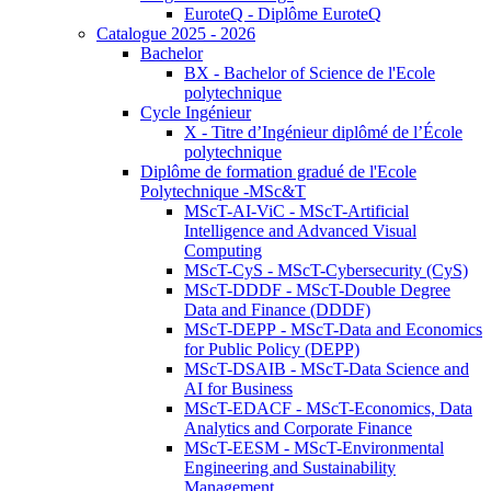
EuroteQ - Diplôme EuroteQ
Catalogue 2025 - 2026
Bachelor
BX - Bachelor of Science de l'Ecole
polytechnique
Cycle Ingénieur
X - Titre d’Ingénieur diplômé de l’École
polytechnique
Diplôme de formation gradué de l'Ecole
Polytechnique -MSc&T
MScT-AI-ViC - MScT-Artificial
Intelligence and Advanced Visual
Computing
MScT-CyS - MScT-Cybersecurity (CyS)
MScT-DDDF - MScT-Double Degree
Data and Finance (DDDF)
MScT-DEPP - MScT-Data and Economics
for Public Policy (DEPP)
MScT-DSAIB - MScT-Data Science and
AI for Business
MScT-EDACF - MScT-Economics, Data
Analytics and Corporate Finance
MScT-EESM - MScT-Environmental
Engineering and Sustainability
Management