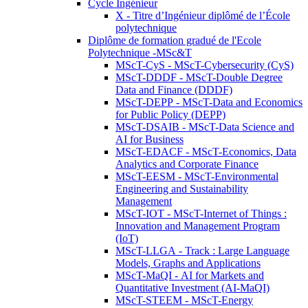
Cycle Ingénieur
X - Titre d’Ingénieur diplômé de l’École
polytechnique
Diplôme de formation gradué de l'Ecole
Polytechnique -MSc&T
MScT-CyS - MScT-Cybersecurity (CyS)
MScT-DDDF - MScT-Double Degree
Data and Finance (DDDF)
MScT-DEPP - MScT-Data and Economics
for Public Policy (DEPP)
MScT-DSAIB - MScT-Data Science and
AI for Business
MScT-EDACF - MScT-Economics, Data
Analytics and Corporate Finance
MScT-EESM - MScT-Environmental
Engineering and Sustainability
Management
MScT-IOT - MScT-Internet of Things :
Innovation and Management Program
(IoT)
MScT-LLGA - Track : Large Language
Models, Graphs and Applications
MScT-MaQI - AI for Markets and
Quantitative Investment (AI-MaQI)
MScT-STEEM - MScT-Energy