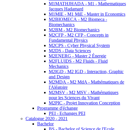
M1MATHJHADA - M1 - Mathematiques
Jacques Hadamard
M1MIE - M1 MiE - Master in Economics
M2BIOMECA - M2 Biomeca -
Biomechanics
M2BM - M2 Biomechanics
M2CFP - M2 CFP - Concepts in
Fundamental Physics
M2CPS - Cyber Physical System
M2DS - Data Sciences
M2ENERG - Master 2 Énergie
M2FLUIDS - M2 Fluids - Fluid
Mechanics
M2IGD - M2 IGD - Interaction, Graphic
and Design
M2MDA - M2 MdA - Mathématiques de
l'Aléatoire
M2MSV - M2 MSV - Mathématiques
pour les Sciences du Vivant
M2PIC - Projet Innovation Conception
Programme d'échange
PEI - Echanges PEI
Catalogue 2020 - 2021
Bachelor
BS - Bachelor of Science de l'Ecole