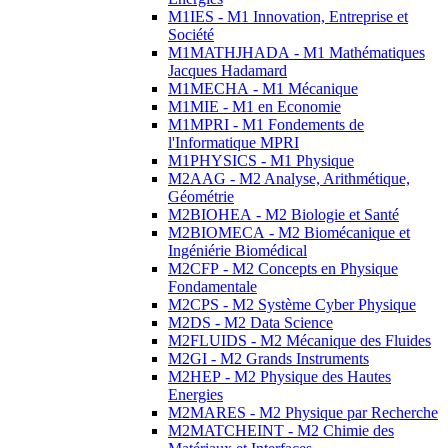
M1IES - M1 Innovation, Entreprise et
Société
M1MATHJHADA - M1 Mathématiques
Jacques Hadamard
M1MECHA - M1 Mécanique
M1MIE - M1 en Economie
M1MPRI - M1 Fondements de
l'Informatique MPRI
M1PHYSICS - M1 Physique
M2AAG - M2 Analyse, Arithmétique,
Géométrie
M2BIOHEA - M2 Biologie et Santé
M2BIOMECA - M2 Biomécanique et
Ingéniérie Biomédical
M2CFP - M2 Concepts en Physique
Fondamentale
M2CPS - M2 Système Cyber Physique
M2DS - M2 Data Science
M2FLUIDS - M2 Mécanique des Fluides
M2GI - M2 Grands Instruments
M2HEP - M2 Physique des Hautes
Energies
M2MARES - M2 Physique par Recherche
M2MATCHEINT - M2 Chimie des