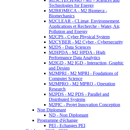
M1SCTECHNRJ - M1 - Sciences and
Technologies for Energy
M2BIOMECA - M2 Biomeca -
Biomechanics
M2CLEAR - CLimat, Environnement,
Applications et Recherche - Water, Air,
Pollution and Energy
M2CPS - Cyber Physical System
M2CYBER - M2 Cyber - Cybersecurity
M2DS - Data Sciences
M2HPDA - M2 HPDA - High
Performance Data Analytics
M2IGD - M2 IGD - Interaction, Graphic
and Design
M2MPRI - M2 MPRI - Foudations of
Computer Science
M2MPRO - M2 MPRO - Operation
Research
M2PDS - M2 PDS - Parallel and
Distributed Systems
M2PIC - Projet Innovation Conception
Non Diplomant
ND - Non Diplomant
Programme d'échange
PEI - Echanges PEI