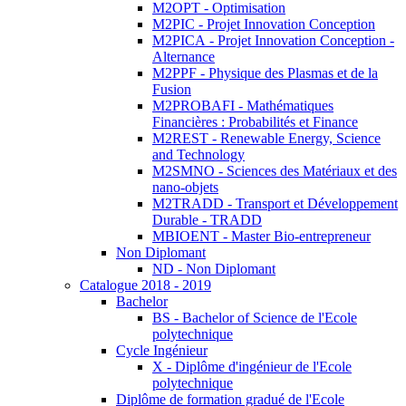
M2OPT - Optimisation
M2PIC - Projet Innovation Conception
M2PICA - Projet Innovation Conception -
Alternance
M2PPF - Physique des Plasmas et de la
Fusion
M2PROBAFI - Mathématiques
Financières : Probabilités et Finance
M2REST - Renewable Energy, Science
and Technology
M2SMNO - Sciences des Matériaux et des
nano-objets
M2TRADD - Transport et Développement
Durable - TRADD
MBIOENT - Master Bio-entrepreneur
Non Diplomant
ND - Non Diplomant
Catalogue 2018 - 2019
Bachelor
BS - Bachelor of Science de l'Ecole
polytechnique
Cycle Ingénieur
X - Diplôme d'ingénieur de l'Ecole
polytechnique
Diplôme de formation gradué de l'Ecole