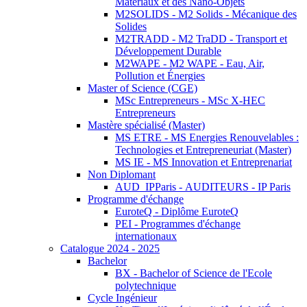
Matériaux et des Nano-Objets
M2SOLIDS - M2 Solids - Mécanique des
Solides
M2TRADD - M2 TraDD - Transport et
Développement Durable
M2WAPE - M2 WAPE - Eau, Air,
Pollution et Énergies
Master of Science (CGE)
MSc Entrepreneurs - MSc X-HEC
Entrepreneurs
Mastère spécialisé (Master)
MS ETRE - MS Energies Renouvelables :
Technologies et Entrepreneuriat (Master)
MS IE - MS Innovation et Entreprenariat
Non Diplomant
AUD_IPParis - AUDITEURS - IP Paris
Programme d'échange
EuroteQ - Diplôme EuroteQ
PEI - Programmes d'échange
internationaux
Catalogue 2024 - 2025
Bachelor
BX - Bachelor of Science de l'Ecole
polytechnique
Cycle Ingénieur