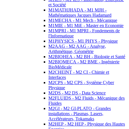
et Société
M1MATHJHADA - M1 MJH -
Mathématiques Jacques Hadamard
M1MECHA - M1 Mech - Mécanique
M1MIE - M1 MiE - Master en Economie
M1MPRI - M1 MPRI - Fondements de
l'Informatique
M1PHYSICS - M1 PHYS - Physique
M2AAG - M2 AAG - Analyse,
Arithmétique, Géométrie
M2BIOHEA - M2 BH - Biologie et Santé
M2BIOMECA - M2 BME - Ingénierie
BioMédicale
M2CHEINT - M2 CI - Chimie et
Interfaces
M2CPS - M2 CPS - Système Cyber
Physique
M2DS - M2 DS - Data Science
M2FLUIDS - M2 Fluids - Mécanique des
Fluides
M2GI - M2 GI-PLATO - Grandes
installations - Plasmas, Lasers,
Accélérateurs, Tokamaks
M2HEP - M2 HEP - Physique des Hautes