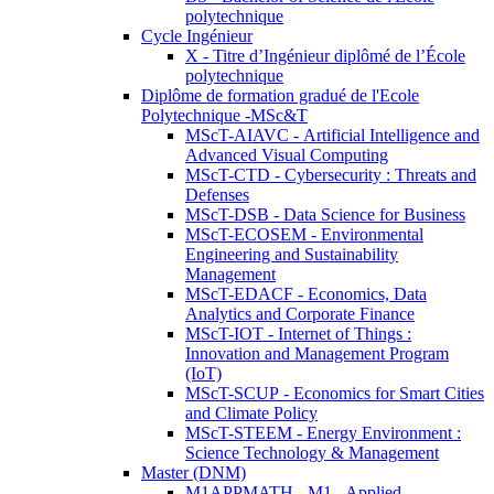
polytechnique
Cycle Ingénieur
X - Titre d’Ingénieur diplômé de l’École
polytechnique
Diplôme de formation gradué de l'Ecole
Polytechnique -MSc&T
MScT-AIAVC - Artificial Intelligence and
Advanced Visual Computing
MScT-CTD - Cybersecurity : Threats and
Defenses
MScT-DSB - Data Science for Business
MScT-ECOSEM - Environmental
Engineering and Sustainability
Management
MScT-EDACF - Economics, Data
Analytics and Corporate Finance
MScT-IOT - Internet of Things :
Innovation and Management Program
(IoT)
MScT-SCUP - Economics for Smart Cities
and Climate Policy
MScT-STEEM - Energy Environment :
Science Technology & Management
Master (DNM)
M1APPMATH - M1 - Applied