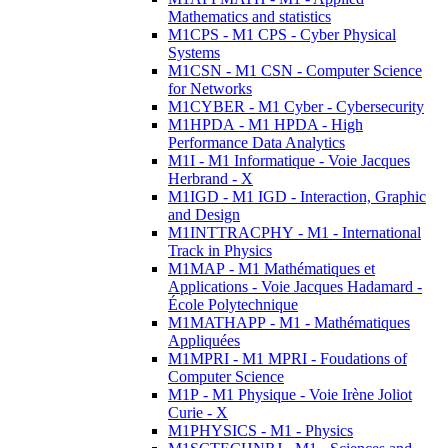
Mathematics and statistics
M1CPS - M1 CPS - Cyber Physical
Systems
M1CSN - M1 CSN - Computer Science
for Networks
M1CYBER - M1 Cyber - Cybersecurity
M1HPDA - M1 HPDA - High
Performance Data Analytics
M1I - M1 Informatique - Voie Jacques
Herbrand - X
M1IGD - M1 IGD - Interaction, Graphic
and Design
M1INTTRACPHY - M1 - International
Track in Physics
M1MAP - M1 Mathématiques et
Applications - Voie Jacques Hadamard -
École Polytechnique
M1MATHAPP - M1 - Mathématiques
Appliquées
M1MPRI - M1 MPRI - Foudations of
Computer Science
M1P - M1 Physique - Voie Irène Joliot
Curie - X
M1PHYSICS - M1 - Physics