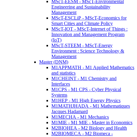
MScT-EESM - MScT-Environmental
Engineering and Sustainability
Management
MScT-ESCLiP - MScT-Economics for
Smart Cities and Climate Policy
MScT-IOT - MScT-Internet of Things :
Innovation and Management Program
(IoT)
MScT-STEEM - MScT-Energy
Environment : Science Technology &
Management
Master (DNM)
M1APPMATH - M1 Applied Mathematics
and statistics
M1CHEINT - M1 Chemistry and
Interfaces
M1CPS - M1 CPS - Cyber Physical
Systems
M1HEP - M1 High Energy Physics
M1MATHJHADA - M1 Mathematiques
Jacques Hadamard
M1MECHA - M1 Mechanics
M1MIE - M1 MIE - Master in Economics
M2BIOHEA - M2 Biology and Health
M2BIOMECA - M2 Biomeca -