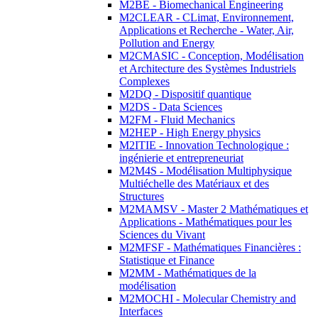
M2BE - Biomechanical Engineering
M2CLEAR - CLimat, Environnement,
Applications et Recherche - Water, Air,
Pollution and Energy
M2CMASIC - Conception, Modélisation
et Architecture des Systèmes Industriels
Complexes
M2DQ - Dispositif quantique
M2DS - Data Sciences
M2FM - Fluid Mechanics
M2HEP - High Energy physics
M2ITIE - Innovation Technologique :
ingénierie et entrepreneuriat
M2M4S - Modélisation Multiphysique
Multiéchelle des Matériaux et des
Structures
M2MAMSV - Master 2 Mathématiques et
Applications - Mathématiques pour les
Sciences du Vivant
M2MFSF - Mathématiques Financières :
Statistique et Finance
M2MM - Mathématiques de la
modélisation
M2MOCHI - Molecular Chemistry and
Interfaces