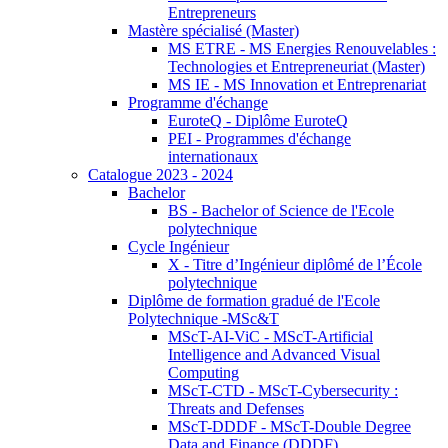
Entrepreneurs
Mastère spécialisé (Master)
MS ETRE - MS Energies Renouvelables :
Technologies et Entrepreneuriat (Master)
MS IE - MS Innovation et Entreprenariat
Programme d'échange
EuroteQ - Diplôme EuroteQ
PEI - Programmes d'échange
internationaux
Catalogue 2023 - 2024
Bachelor
BS - Bachelor of Science de l'Ecole
polytechnique
Cycle Ingénieur
X - Titre d’Ingénieur diplômé de l’École
polytechnique
Diplôme de formation gradué de l'Ecole
Polytechnique -MSc&T
MScT-AI-ViC - MScT-Artificial
Intelligence and Advanced Visual
Computing
MScT-CTD - MScT-Cybersecurity :
Threats and Defenses
MScT-DDDF - MScT-Double Degree
Data and Finance (DDDF)