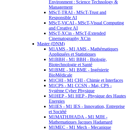
Environment : Science Technology &
Management
MScT-TRAI - MScT-Trust and
Responsible AI
MScT-ViCAI - MScT-Visual Computing
and Creative AI
MScT-XCin - MScT-Extended
Cinematography XCin
Master (DNM)
M1AMS - M1 AMS - Mathématiques
Appliquées et Statistiques
M1BBH - M1 BBH - Biologie,
Biotechnologie et Santé
M1BME - M1 BME - Ingénierie
BioMédicale
M1CHI - M1 CHI - Chimie et Interfaces
M1CPS - M1 CCSN - Maj. CPS -
Système Cyber Physique
M1HEP - M1 HEP - Physique des Hautes
Energies
M1IES - M1 IES - Innovation, Entreprise
et Société
M1MATHJHADA - M1 MJH -
Mathematiques Jacques Hadamard
M1MEC - M1 Mech - Mecanique