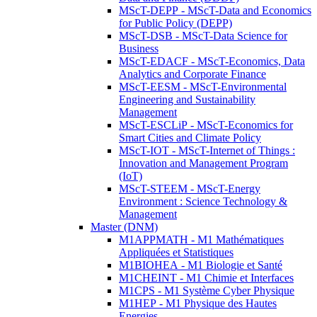
MScT-DEPP - MScT-Data and Economics
for Public Policy (DEPP)
MScT-DSB - MScT-Data Science for
Business
MScT-EDACF - MScT-Economics, Data
Analytics and Corporate Finance
MScT-EESM - MScT-Environmental
Engineering and Sustainability
Management
MScT-ESCLiP - MScT-Economics for
Smart Cities and Climate Policy
MScT-IOT - MScT-Internet of Things :
Innovation and Management Program
(IoT)
MScT-STEEM - MScT-Energy
Environment : Science Technology &
Management
Master (DNM)
M1APPMATH - M1 Mathématiques
Appliquées et Statistiques
M1BIOHEA - M1 Biologie et Santé
M1CHEINT - M1 Chimie et Interfaces
M1CPS - M1 Système Cyber Physique
M1HEP - M1 Physique des Hautes
Energies