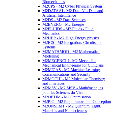
Biomechanics
M2CPS - M2 Cyber Physical System
M2DATAAI - M2 Data AI - Data and
Artificial Intelligence
M2DS - M2 Data Sciences
M2ENERG - M2 Énergie
M2FLUIDS - M2 Fluids - Fluid
Mechanics
M2HEP - M2 High Energy physics
M2ICS - M2 Integration, Circuits and
Systems
M2MATHMOD - M2 Mathematical
Modelling
M2MECENCLI - M2 Mecencli -
Mechanical Engineering for Clinicians
M2MICAS - M2 Machine Learning,
Communications and Security
M2MOCHI - M2 Molecular Chemistry
and Interfaces
M2MSV - M2 MSV - Mathématiques
pour les Sciences du Vivant
M2OPTIM - M2 Optimisation
M2PIC - M2 Projet Innovation Conception
M2QNSLMT - M2 Quantum, Light,
Materials and Nanosciences