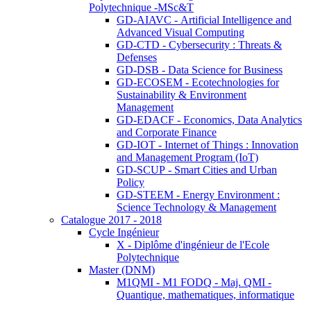
Polytechnique -MSc&T
GD-AIAVC - Artificial Intelligence and
Advanced Visual Computing
GD-CTD - Cybersecurity : Threats &
Defenses
GD-DSB - Data Science for Business
GD-ECOSEM - Ecotechnologies for
Sustainability & Environment
Management
GD-EDACF - Economics, Data Analytics
and Corporate Finance
GD-IOT - Internet of Things : Innovation
and Management Program (IoT)
GD-SCUP - Smart Cities and Urban
Policy
GD-STEEM - Energy Environment :
Science Technology & Management
Catalogue 2017 - 2018
Cycle Ingénieur
X - Diplôme d'ingénieur de l'Ecole
Polytechnique
Master (DNM)
M1QMI - M1 FODQ - Maj. QMI -
Quantique, mathematiques, informatique