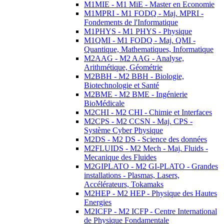
M1MIE - M1 MiE - Master en Economie
M1MPRI - M1 FODQ - Maj. MPRI -
Fondements de l'Informatique
M1PHYS - M1 PHYS - Physique
M1QMI - M1 FODQ - Maj. QMI -
Quantique, Mathematiques, Informatique
M2AAG - M2 AAG - Analyse,
Arithmétique, Géométrie
M2BBH - M2 BBH - Biologie,
Biotechnologie et Santé
M2BME - M2 BME - Ingénierie
BioMédicale
M2CHI - M2 CHI - Chimie et Interfaces
M2CPS - M2 CCSN - Maj. CPS -
Système Cyber Physique
M2DS - M2 DS - Science des données
M2FLUIDS - M2 Mech - Maj. Fluids -
Mecanique des Fluides
M2GIPLATO - M2 GI-PLATO - Grandes
installations - Plasmas, Lasers,
Accélérateurs, Tokamaks
M2HEP - M2 HEP - Physique des Hautes
Energies
M2ICFP - M2 ICFP - Centre International
de Physique Fondamentale