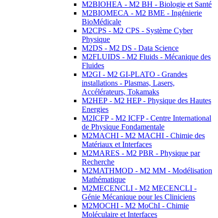
M2BIOHEA - M2 BH - Biologie et Santé
M2BIOMECA - M2 BME - Ingénierie
BioMédicale
M2CPS - M2 CPS - Système Cyber
Physique
M2DS - M2 DS - Data Science
M2FLUIDS - M2 Fluids - Mécanique des
Fluides
M2GI - M2 GI-PLATO - Grandes
installations - Plasmas, Lasers,
Accélérateurs, Tokamaks
M2HEP - M2 HEP - Physique des Hautes
Energies
M2ICFP - M2 ICFP - Centre International
de Physique Fondamentale
M2MACHI - M2 MACHI - Chimie des
Matériaux et Interfaces
M2MARES - M2 PBR - Physique par
Recherche
M2MATHMOD - M2 MM - Modélisation
Mathématique
M2MECENCLI - M2 MECENCLI -
Génie Mécanique pour les Cliniciens
M2MOCHI - M2 MoChI - Chimie
Moléculaire et Interfaces