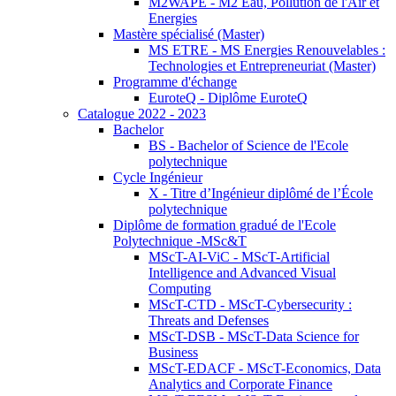
M2WAPE - M2 Eau, Pollution de l'Air et
Energies
Mastère spécialisé (Master)
MS ETRE - MS Energies Renouvelables :
Technologies et Entrepreneuriat (Master)
Programme d'échange
EuroteQ - Diplôme EuroteQ
Catalogue 2022 - 2023
Bachelor
BS - Bachelor of Science de l'Ecole
polytechnique
Cycle Ingénieur
X - Titre d’Ingénieur diplômé de l’École
polytechnique
Diplôme de formation gradué de l'Ecole
Polytechnique -MSc&T
MScT-AI-ViC - MScT-Artificial
Intelligence and Advanced Visual
Computing
MScT-CTD - MScT-Cybersecurity :
Threats and Defenses
MScT-DSB - MScT-Data Science for
Business
MScT-EDACF - MScT-Economics, Data
Analytics and Corporate Finance