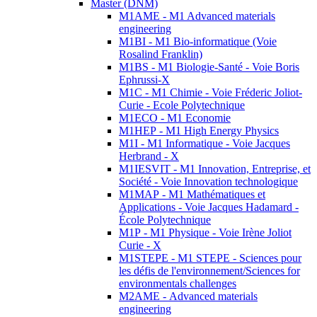
Master (DNM)
M1AME - M1 Advanced materials
engineering
M1BI - M1 Bio-informatique (Voie
Rosalind Franklin)
M1BS - M1 Biologie-Santé - Voie Boris
Ephrussi-X
M1C - M1 Chimie - Voie Fréderic Joliot-
Curie - Ecole Polytechnique
M1ECO - M1 Economie
M1HEP - M1 High Energy Physics
M1I - M1 Informatique - Voie Jacques
Herbrand - X
M1IESVIT - M1 Innovation, Entreprise, et
Société - Voie Innovation technologique
M1MAP - M1 Mathématiques et
Applications - Voie Jacques Hadamard -
École Polytechnique
M1P - M1 Physique - Voie Irène Joliot
Curie - X
M1STEPE - M1 STEPE - Sciences pour
les défis de l'environnement/Sciences for
environmentals challenges
M2AME - Advanced materials
engineering