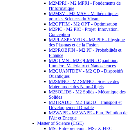
M2MPRI - M2 MPRI - Fondements de
l'Informatique
M2MSV - M2 MSV - Mathématiques
pour les Sciences du Vivant
M2OPTIM - M2 OPT - Optimisation
M2PIC - M2 PIC - Projet, Innovation,
Conception
M2PLASPHYFUS - M2 PPF - Physique
des Plasmas et de la Fusion
M2PROBFIN - M2 PF - Probabilités et
Finance
M2QLMN - M2 QLMN - Quantique,
Lumière, Matériaux et Nanosciences
M2QUANTDEV - M2 QD - Dispositifs
Quantiques
M2SMNO - M2 SMNO - Science des
Matériaux et des Nano-Objets
M2SOLIDS - M2 Solids - Mécanique des
Solides
M2TRADD - M2 TraDD - Transport et
Développement Durable
M2WAPE - M2 WAPE - Eau, Pollution de
l'Air et Energie
Master of Science (CGE)
MSc Entrepreneurs - MSc X-HEC