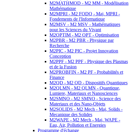
M2MATHMOD - M2 MM - Modélisation
Mathématique
M2MPRI - M2 FODQ - Maj. MPRI -
Fondements de l'Informatique
M2MSV - M2 MSV - Mathématiques
pour les Sciences du Vivant
M2OPTIM - M2 OPT - Optimisation
M2PBR - M2 PBR - Physique par
Recherche
M2PIC - M2 PIC - Projet Innovation
Conception
M2PPF - M2 PPF - Physique des Plasmas
et de la Fusion
M2PROBFIN - M2 PF - Probabilités et
Finance
M2QD - M2 QD - Dispositifs Quantiques
M2QLMN - M2 QLMN - Quantique,
Lumiere, Materiaux et Nanosciences
M2SMNO - M2 SMNO - Science des
Materiaux et des Nano-Objets
M2SOLIDS - M2 Mech - Maj. Solids -
Mecanique des Solides
M2WAPE - M2 Mech - Maj. WAPE -
Eau, Air, Pollution et Energies
Programme d'échange