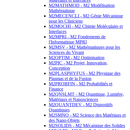
Matériaux et Interfaces
M2MATHMOD - M2 Modélisation
Mathématique
M2MECENCLI - M2 Génie Mécanique
pour les Cliniciens
M2MOCHI - M2 Chimie Moléculaire et
Interfaces
M2MPRI - M2 Fondements de
l'Informatique MPRI
M2MSV - M2 Mathématiques pour les
Sciences du Vivant
M2OPTIM - M2 Optimisation
M2PIC - M2 Projet, Innovation,
Conception
M2PLASPHYFUS - M2 Physique des
Plasmas et de la Fusion
M2PROBFIN - M2 Probabilités et
Finance
M2QNSLMT - M2 Quantique, Lumière,
Matériaux et Nanosciences
M2QUANTDEV - M2 Dispositifs
Quantiques
M2SMNO - M2 Science des Matériaux et
des Nano-Objets
M2SOLIDS - M2 Mécanique des Solides