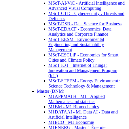
MScT-AI-ViC - Artificial Intelligence and
Advanced Visual Computing
MScT-CTD - Cybersecurity : Threats and
Defenses
MScT-DSB - Data Science for Business
MScT-EDACF - Economics, Data
Analytics and Corporate Finance
MScT-EESM - Environmental
Engineering and Sustainability
Management
MScT-ESCLiP - Economics for Smart
Cities and Climate Policy
MScT-IOT - Internet of Things :
Innovation and Management Program
(IoT)
MScT-STEEM - Energy Environment :
Science Technology & Management
Master (DNM)
M1APPMATH - M1 - Applied
Mathematics and statistics
M1BM - M1 Biomechanics
M1DATAAI - M1 Data AI - Data and
Artificial Intelligence
M1ECO - M1 Economie
M1ENERG - Master 1 Énergie