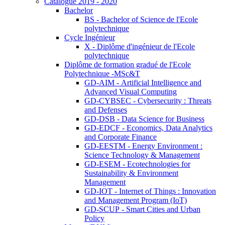
Catalogue 2019 - 2020
Bachelor
BS - Bachelor of Science de l'Ecole
polytechnique
Cycle Ingénieur
X - Diplôme d'ingénieur de l'Ecole
polytechnique
Diplôme de formation gradué de l'Ecole
Polytechnique -MSc&T
GD-AIM - Artificial Intelligence and
Advanced Visual Computing
GD-CYBSEC - Cybersecurity : Threats
and Defenses
GD-DSB - Data Science for Business
GD-EDCF - Economics, Data Analytics
and Corporate Finance
GD-EESTM - Energy Environment :
Science Technology & Management
GD-ESEM - Ecotechnologies for
Sustainability & Environment
Management
GD-IOT - Internet of Things : Innovation
and Management Program (IoT)
GD-SCUP - Smart Cities and Urban
Policy