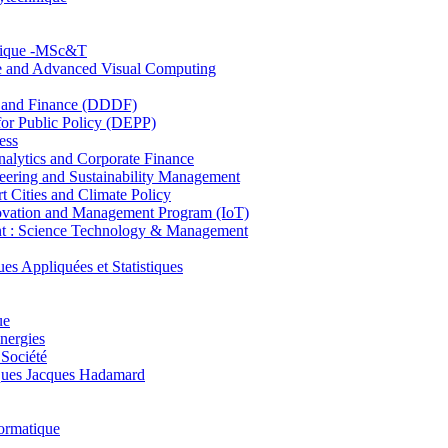
hnique -MSc&T
ce and Advanced Visual Computing
and Finance (DDDF)
r Public Policy (DEPP)
ess
ytics and Corporate Finance
ring and Sustainability Management
Cities and Climate Policy
ovation and Management Program (IoT)
: Science Technology & Management
ppliquées et Statistiques
ue
nergies
 Société
es Jacques Hadamard
ormatique