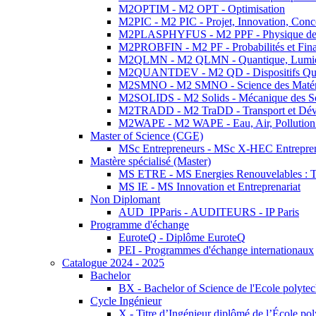
M2OPTIM - M2 OPT - Optimisation
M2PIC - M2 PIC - Projet, Innovation, Conc
M2PLASPHYFUS - M2 PPF - Physique des P
M2PROBFIN - M2 PF - Probabilités et Fin
M2QLMN - M2 QLMN - Quantique, Lumière
M2QUANTDEV - M2 QD - Dispositifs Qua
M2SMNO - M2 SMNO - Science des Matéri
M2SOLIDS - M2 Solids - Mécanique des So
M2TRADD - M2 TraDD - Transport et Dév
M2WAPE - M2 WAPE - Eau, Air, Pollution 
Master of Science (CGE)
MSc Entrepreneurs - MSc X-HEC Entrepre
Mastère spécialisé (Master)
MS ETRE - MS Energies Renouvelables : Tec
MS IE - MS Innovation et Entreprenariat
Non Diplomant
AUD_IPParis - AUDITEURS - IP Paris
Programme d'échange
EuroteQ - Diplôme EuroteQ
PEI - Programmes d'échange internationaux
Catalogue 2024 - 2025
Bachelor
BX - Bachelor of Science de l'Ecole polyte
Cycle Ingénieur
X - Titre d’Ingénieur diplômé de l’École po