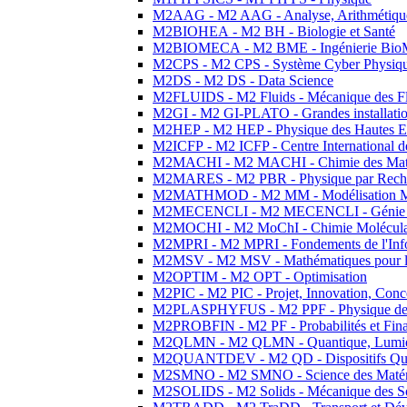
M2AAG - M2 AAG - Analyse, Arithmétique
M2BIOHEA - M2 BH - Biologie et Santé
M2BIOMECA - M2 BME - Ingénierie BioM
M2CPS - M2 CPS - Système Cyber Physiq
M2DS - M2 DS - Data Science
M2FLUIDS - M2 Fluids - Mécanique des Fl
M2GI - M2 GI-PLATO - Grandes installation
M2HEP - M2 HEP - Physique des Hautes E
M2ICFP - M2 ICFP - Centre International 
M2MACHI - M2 MACHI - Chimie des Matéri
M2MARES - M2 PBR - Physique par Rech
M2MATHMOD - M2 MM - Modélisation M
M2MECENCLI - M2 MECENCLI - Génie Méc
M2MOCHI - M2 MoChI - Chimie Moléculaire
M2MPRI - M2 MPRI - Fondements de l'Inf
M2MSV - M2 MSV - Mathématiques pour le
M2OPTIM - M2 OPT - Optimisation
M2PIC - M2 PIC - Projet, Innovation, Conc
M2PLASPHYFUS - M2 PPF - Physique des P
M2PROBFIN - M2 PF - Probabilités et Fin
M2QLMN - M2 QLMN - Quantique, Lumière
M2QUANTDEV - M2 QD - Dispositifs Qua
M2SMNO - M2 SMNO - Science des Matéri
M2SOLIDS - M2 Solids - Mécanique des So