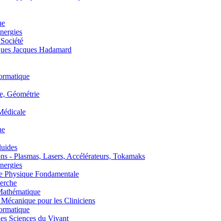
ue
nergies
 Société
es Jacques Hadamard
ormatique
, Géométrie
édicale
ue
uides
s - Plasmas, Lasers, Accélérateurs, Tokamaks
nergies
de Physique Fondamentale
erche
athématique
anique pour les Cliniciens
ormatique
s Sciences du Vivant