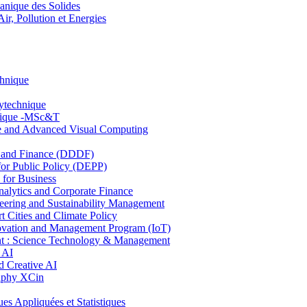
nique des Solides
, Pollution et Energies
chnique
lytechnique
hnique -MSc&T
ce and Advanced Visual Computing
and Finance (DDDF)
r Public Policy (DEPP)
for Business
ytics and Corporate Finance
ring and Sustainability Management
Cities and Climate Policy
ovation and Management Program (IoT)
: Science Technology & Management
 AI
 Creative AI
aphy XCin
ppliquées et Statistiques