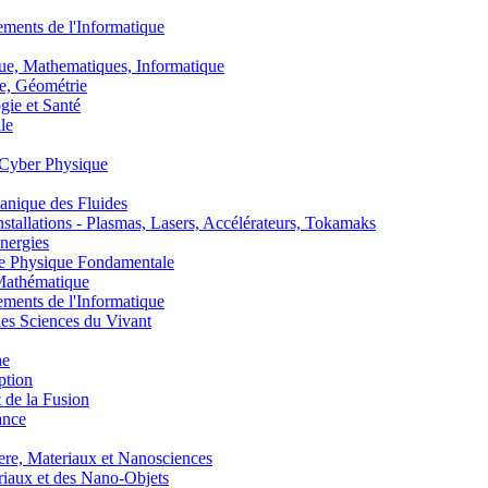
nts de l'Informatique
, Mathematiques, Informatique
, Géométrie
ie et Santé
le
Cyber Physique
nique des Fluides
lations - Plasmas, Lasers, Accélérateurs, Tokamaks
nergies
de Physique Fondamentale
athématique
nts de l'Informatique
s Sciences du Vivant
he
ption
 de la Fusion
ance
, Materiaux et Nanosciences
aux et des Nano-Objets