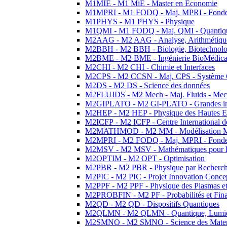
M1MIE - M1 MiE - Master en Economie
M1MPRI - M1 FODQ - Maj. MPRI - Fondeme
M1PHYS - M1 PHYS - Physique
M1QMI - M1 FODQ - Maj. QMI - Quantique
M2AAG - M2 AAG - Analyse, Arithmétique
M2BBH - M2 BBH - Biologie, Biotechnolog
M2BME - M2 BME - Ingénierie BioMédica
M2CHI - M2 CHI - Chimie et Interfaces
M2CPS - M2 CCSN - Maj. CPS - Système 
M2DS - M2 DS - Science des données
M2FLUIDS - M2 Mech - Maj. Fluids - Meca
M2GIPLATO - M2 GI-PLATO - Grandes instal
M2HEP - M2 HEP - Physique des Hautes E
M2ICFP - M2 ICFP - Centre International 
M2MATHMOD - M2 MM - Modélisation M
M2MPRI - M2 FODQ - Maj. MPRI - Fondeme
M2MSV - M2 MSV - Mathématiques pour le
M2OPTIM - M2 OPT - Optimisation
M2PBR - M2 PBR - Physique par Recherc
M2PIC - M2 PIC - Projet Innovation Conce
M2PPF - M2 PPF - Physique des Plasmas et
M2PROBFIN - M2 PF - Probabilités et Fin
M2QD - M2 QD - Dispositifs Quantiques
M2QLMN - M2 QLMN - Quantique, Lumiere
M2SMNO - M2 SMNO - Science des Materi