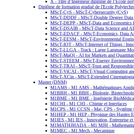
X - Titre d’Ingénieur diplômé de l’École po
Diplôme de formation gradué de l'Ecole Polytec
MScT-CyS - MScT-Cybersecurity (CyS)
MScT-DDDF - MScT-Double Degree Data 
MScT-DEPP - MScT-Data and Economics fo
MScT-DSAIB - MScT-Data Science and AI 
MScT-EDACF - MScT-Economics, Data Anal
MScT-EESM - MScT-Environmental Enginee
MScT-IOT - MScT-Internet of Things : Inn
MScT-LLGA - Track : Large Language Mode
MScT-MaQI - AI for Markets and Quantitat
MScT-STEEM - MScT-Energy Environment 
MScT-TRAI - MScT-Trust and Responsible
MScT-ViCAI - MScT-Visual Computing and
MScT-XCin - MScT-Extended Cinematogr
Master (DNM)
M1AMS - M1 AMS - Mathématiques Appliqué
M1BBH - M1 BBH - Biologie, Biotechnolog
M1BME - M1 BME - Ingénierie BioMédica
M1CHI - M1 CHI - Chimie et Interfaces
M1CPS - M1 CCSN - Maj. CPS - Système 
M1HEP - M1 HEP - Physique des Hautes E
M1IES - M1 IES - Innovation, Entreprise et
M1MATHJHADA - M1 MJH - Mathematiqu
M1MEC - M1 Mech - Mecanique