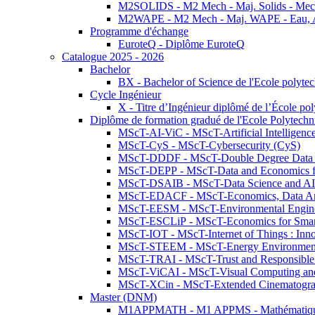
M2SOLIDS - M2 Mech - Maj. Solids - Meca
M2WAPE - M2 Mech - Maj. WAPE - Eau, Air
Programme d'échange
EuroteQ - Diplôme EuroteQ
Catalogue 2025 - 2026
Bachelor
BX - Bachelor of Science de l'Ecole polyte
Cycle Ingénieur
X - Titre d’Ingénieur diplômé de l’École po
Diplôme de formation gradué de l'Ecole Polytec
MScT-AI-ViC - MScT-Artificial Intelligen
MScT-CyS - MScT-Cybersecurity (CyS)
MScT-DDDF - MScT-Double Degree Data 
MScT-DEPP - MScT-Data and Economics fo
MScT-DSAIB - MScT-Data Science and AI 
MScT-EDACF - MScT-Economics, Data Anal
MScT-EESM - MScT-Environmental Enginee
MScT-ESCLiP - MScT-Economics for Smart 
MScT-IOT - MScT-Internet of Things : Inn
MScT-STEEM - MScT-Energy Environment 
MScT-TRAI - MScT-Trust and Responsible
MScT-ViCAI - MScT-Visual Computing and
MScT-XCin - MScT-Extended Cinematogr
Master (DNM)
M1APPMATH - M1 APPMS - Mathématiques A