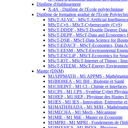
Diplôme d'établissement
X-4A - Diplôme de l'Ecole polytechnique
Diplôme de formation gradué de l'Ecole Polytec
MScT-AI-ViC - MScT-Artificial Intelligen
MScT-CyS - MScT-Cybersecurity (CyS)
MScT-DDDF - MScT-Double Degree Data 
MScT-DEPP - MScT-Data and Economics fo
MScT-DSB - MScT-Data Science for Busin
MScT-EDACF - MScT-Economics, Data Anal
MScT-EESM - MScT-Environmental Enginee
MScT-ESCLiP - MScT-Economics for Smart 
MScT-IOT - MScT-Internet of Things : Inn
MScT-STEEM - MScT-Energy Environment 
Master (DNM)
M1APPMATH - M1 APPMS - Mathématiques A
M1BIOHEA - M1 BH - Biologie et Santé
M1CHEINT - M1 CI - Chimie et Interfaces
M1CPS - M1 CPS - Système Cyber Physiq
M1HEP - M1 HEP - Physique des Hautes E
M1IES - M1 IES - Innovation, Entreprise et
M1MATHJHADA - M1 MJH - Mathématiqu
M1MECHA - M1 Mech - Mécanique
M1MIE - M1 MiE - Master en Economie
M1MPRI - M1 MPRI - Fondements de l'Inf
M1PHYSICS - M1 PHYS - Physique