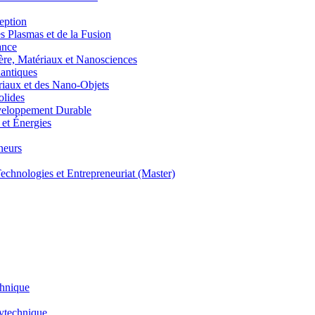
eption
lasmas et de la Fusion
ance
, Matériaux et Nanosciences
ntiques
aux et des Nano-Objets
lides
eloppement Durable
et Énergies
neurs
hnologies et Entrepreneuriat (Master)
chnique
lytechnique