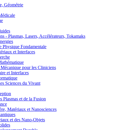
, Géométrie
édicale
ue
uides
s - Plasmas, Lasers, Accélérateurs, Tokamaks
nergies
de Physique Fondamentale
aux et Interfaces
erche
athématique
anique pour les Cliniciens
 et Interfaces
ormatique
s Sciences du Vivant
eption
lasmas et de la Fusion
ance
, Matériaux et Nanosciences
ntiques
aux et des Nano-Objets
lides