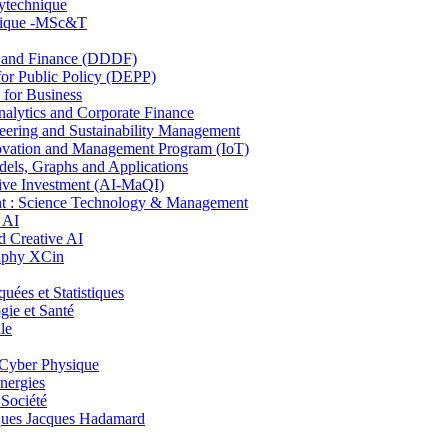
lytechnique
hnique -MSc&T
and Finance (DDDF)
r Public Policy (DEPP)
for Business
ytics and Corporate Finance
ring and Sustainability Management
ovation and Management Program (IoT)
ls, Graphs and Applications
ive Investment (AI-MaQI)
: Science Technology & Management
 AI
 Creative AI
aphy XCin
es et Statistiques
ie et Santé
le
Cyber Physique
nergies
 Société
es Jacques Hadamard