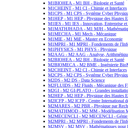
M1BIOHEA - M1 BH - Biologie et Santé
M1CHEINT - M1 CI - Chimie et Interfaces
M1CPS - M1 CPS - Système Cyber Physiq
M1HEP - M1 HEP - Physique des Hautes E
M1IES - M1 IES - Innovation, Entreprise et
M1MATHJHADA - M1 MJH - Mathématiqu
M1MECHA - M1 Mech - Mécanique
M1MIE - M1 MiE - Master en Economie
M1MPRI - M1 MPRI - Fondements de l'Inf
M1PHYSICS - M1 PHYS - Physique
M2AAG - M2 AAG - Analyse, Arithmétique
M2BIOHEA - M2 BH - Biologie et Santé
M2BIOMECA - M2 BME - Ingénierie BioM
M2CHEINT - M2 CI - Chimie et Interfaces
M2CPS - M2 CPS - Système Cyber Physiq
M2DS - M2 DS - Data Science
M2FLUIDS - M2 Fluids - Mécanique des Fl
M2GI - M2 GI-PLATO - Grandes installation
M2HEP - M2 HEP - Physique des Hautes E
M2ICFP - M2 ICFP - Centre International 
M2MARES - M2 PBR - Physique par Rech
M2MATHMOD - M2 MM - Modélisation M
M2MECENCLI - M2 MECENCLI - Génie Méc
M2MPRI - M2 MPRI - Fondements de l'Inf
M2MSV - M2 MSV - Mathématiques pour le