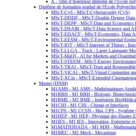
X - Titre d’Ingénieur diplômé de l’École po
Diplôme de formation gradué de l'Ecole Polytec
MScT-CyS - MScT-Cybersecurity (CyS)
MScT-DDDF - MScT-Double Degree Data 
MScT-DEPP - MScT-Data and Economics fo
MScT-DSAIB - MScT-Data Science and AI 
MScT-EDACF - MScT-Economics, Data Anal
MScT-EESM - MScT-Environmental Enginee
MScT-IOT - MScT-Internet of Things : Inn
MScT-LLGA - Track : Large Language Mode
MScT-MaQI - AI for Markets and Quantitat
MScT-STEEM - MScT-Energy Environment 
MScT-TRAI - MScT-Trust and Responsible
MScT-ViCAI - MScT-Visual Computing and
MScT-XCin - MScT-Extended Cinematogr
Master (DNM)
M1AMS - M1 AMS - Mathématiques Appliqué
M1BBH - M1 BBH - Biologie, Biotechnolog
M1BME - M1 BME - Ingénierie BioMédica
M1CHI - M1 CHI - Chimie et Interfaces
M1CPS - M1 CCSN - Maj. CPS - Système 
M1HEP - M1 HEP - Physique des Hautes E
M1IES - M1 IES - Innovation, Entreprise et
M1MATHJHADA - M1 MJH - Mathematiqu
M1MEC - M1 Mech - Mecanique