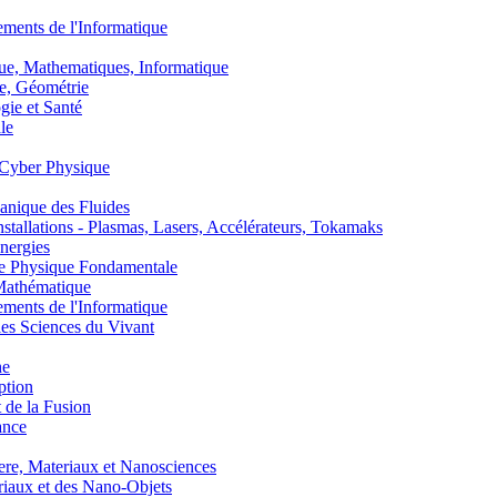
nts de l'Informatique
, Mathematiques, Informatique
, Géométrie
ie et Santé
le
Cyber Physique
nique des Fluides
lations - Plasmas, Lasers, Accélérateurs, Tokamaks
nergies
de Physique Fondamentale
athématique
nts de l'Informatique
s Sciences du Vivant
he
ption
 de la Fusion
ance
, Materiaux et Nanosciences
aux et des Nano-Objets