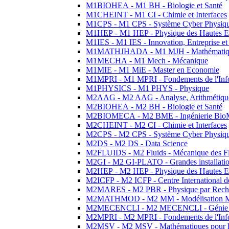
M1BIOHEA - M1 BH - Biologie et Santé
M1CHEINT - M1 CI - Chimie et Interfaces
M1CPS - M1 CPS - Système Cyber Physiq
M1HEP - M1 HEP - Physique des Hautes E
M1IES - M1 IES - Innovation, Entreprise et
M1MATHJHADA - M1 MJH - Mathématiqu
M1MECHA - M1 Mech - Mécanique
M1MIE - M1 MiE - Master en Economie
M1MPRI - M1 MPRI - Fondements de l'Inf
M1PHYSICS - M1 PHYS - Physique
M2AAG - M2 AAG - Analyse, Arithmétique
M2BIOHEA - M2 BH - Biologie et Santé
M2BIOMECA - M2 BME - Ingénierie BioM
M2CHEINT - M2 CI - Chimie et Interfaces
M2CPS - M2 CPS - Système Cyber Physiq
M2DS - M2 DS - Data Science
M2FLUIDS - M2 Fluids - Mécanique des Fl
M2GI - M2 GI-PLATO - Grandes installation
M2HEP - M2 HEP - Physique des Hautes E
M2ICFP - M2 ICFP - Centre International 
M2MARES - M2 PBR - Physique par Rech
M2MATHMOD - M2 MM - Modélisation M
M2MECENCLI - M2 MECENCLI - Génie Méc
M2MPRI - M2 MPRI - Fondements de l'Inf
M2MSV - M2 MSV - Mathématiques pour le