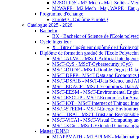
M2SOLIDS - M2 Mech - Maj. Solids - Meca
M2WAPE - M2 Mech - Maj. WAPE - Eau, Air
Programme d'échange
EuroteQ - Diplôme EuroteQ
Catalogue 2025 - 2026
Bachelor
BX - Bachelor of Science de l'Ecole polyte
Cycle Ingénieur
X - Titre d’Ingénieur diplômé de l’École po
Diplôme de formation gradué de l'Ecole Polytec
MScT-AI-ViC - MScT-Artificial Intelligen
MScT-CyS - MScT-Cybersecurity (CyS)
MScT-DDDF - MScT-Double Degree Data 
MScT-DEPP - MScT-Data and Economics fo
MScT-DSAIB - MScT-Data Science and AI 
MScT-EDACF - MScT-Economics, Data Anal
MScT-EESM - MScT-Environmental Enginee
MScT-ESCLiP - MScT-Economics for Smart 
MScT-IOT - MScT-Internet of Things : Inn
MScT-STEEM - MScT-Energy Environment 
MScT-TRAI - MScT-Trust and Responsible
MScT-ViCAI - MScT-Visual Computing and
MScT-XCin - MScT-Extended Cinematogr
Master (DNM)
M1APPMATH - M1 APPMS - Mathématiques A