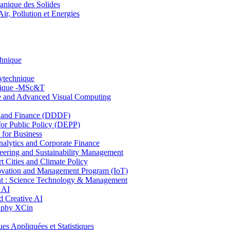
nique des Solides
, Pollution et Energies
chnique
lytechnique
hnique -MSc&T
ce and Advanced Visual Computing
and Finance (DDDF)
r Public Policy (DEPP)
for Business
ytics and Corporate Finance
ring and Sustainability Management
Cities and Climate Policy
ovation and Management Program (IoT)
: Science Technology & Management
 AI
 Creative AI
aphy XCin
ppliquées et Statistiques