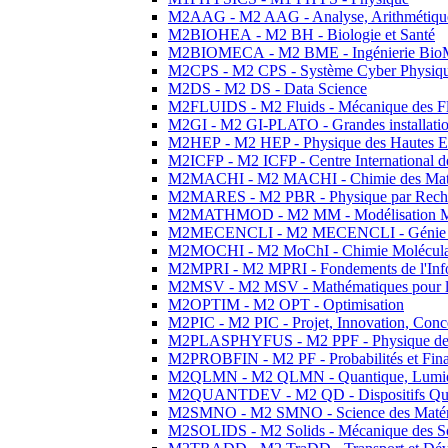
M2AAG - M2 AAG - Analyse, Arithmétique
M2BIOHEA - M2 BH - Biologie et Santé
M2BIOMECA - M2 BME - Ingénierie BioM
M2CPS - M2 CPS - Système Cyber Physiq
M2DS - M2 DS - Data Science
M2FLUIDS - M2 Fluids - Mécanique des Fl
M2GI - M2 GI-PLATO - Grandes installation
M2HEP - M2 HEP - Physique des Hautes E
M2ICFP - M2 ICFP - Centre International 
M2MACHI - M2 MACHI - Chimie des Matéri
M2MARES - M2 PBR - Physique par Rech
M2MATHMOD - M2 MM - Modélisation M
M2MECENCLI - M2 MECENCLI - Génie Méc
M2MOCHI - M2 MoChI - Chimie Moléculaire
M2MPRI - M2 MPRI - Fondements de l'Inf
M2MSV - M2 MSV - Mathématiques pour le
M2OPTIM - M2 OPT - Optimisation
M2PIC - M2 PIC - Projet, Innovation, Conc
M2PLASPHYFUS - M2 PPF - Physique des P
M2PROBFIN - M2 PF - Probabilités et Fin
M2QLMN - M2 QLMN - Quantique, Lumière
M2QUANTDEV - M2 QD - Dispositifs Qua
M2SMNO - M2 SMNO - Science des Matéri
M2SOLIDS - M2 Solids - Mécanique des So