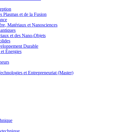
eption
lasmas et de la Fusion
ance
, Matériaux et Nanosciences
ntiques
aux et des Nano-Objets
lides
eloppement Durable
et Énergies
neurs
hnologies et Entrepreneuriat (Master)
chnique
lytechnique