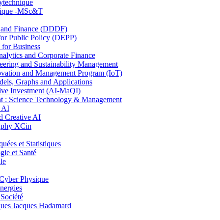
lytechnique
hnique -MSc&T
and Finance (DDDF)
r Public Policy (DEPP)
for Business
ytics and Corporate Finance
ring and Sustainability Management
ovation and Management Program (IoT)
ls, Graphs and Applications
ive Investment (AI-MaQI)
: Science Technology & Management
 AI
 Creative AI
aphy XCin
es et Statistiques
ie et Santé
le
Cyber Physique
nergies
 Société
es Jacques Hadamard