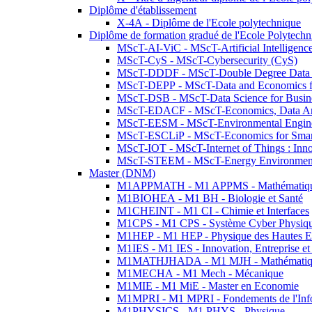
Diplôme d'établissement
X-4A - Diplôme de l'Ecole polytechnique
Diplôme de formation gradué de l'Ecole Polytec
MScT-AI-ViC - MScT-Artificial Intelligen
MScT-CyS - MScT-Cybersecurity (CyS)
MScT-DDDF - MScT-Double Degree Data 
MScT-DEPP - MScT-Data and Economics fo
MScT-DSB - MScT-Data Science for Busin
MScT-EDACF - MScT-Economics, Data Anal
MScT-EESM - MScT-Environmental Enginee
MScT-ESCLiP - MScT-Economics for Smart 
MScT-IOT - MScT-Internet of Things : Inn
MScT-STEEM - MScT-Energy Environment 
Master (DNM)
M1APPMATH - M1 APPMS - Mathématiques A
M1BIOHEA - M1 BH - Biologie et Santé
M1CHEINT - M1 CI - Chimie et Interfaces
M1CPS - M1 CPS - Système Cyber Physiq
M1HEP - M1 HEP - Physique des Hautes E
M1IES - M1 IES - Innovation, Entreprise et
M1MATHJHADA - M1 MJH - Mathématiqu
M1MECHA - M1 Mech - Mécanique
M1MIE - M1 MiE - Master en Economie
M1MPRI - M1 MPRI - Fondements de l'Inf
M1PHYSICS - M1 PHYS - Physique