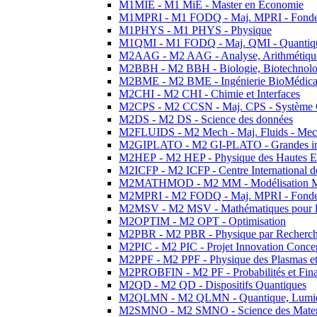
M1MIE - M1 MiE - Master en Economie
M1MPRI - M1 FODQ - Maj. MPRI - Fondeme
M1PHYS - M1 PHYS - Physique
M1QMI - M1 FODQ - Maj. QMI - Quantique
M2AAG - M2 AAG - Analyse, Arithmétique
M2BBH - M2 BBH - Biologie, Biotechnolog
M2BME - M2 BME - Ingénierie BioMédica
M2CHI - M2 CHI - Chimie et Interfaces
M2CPS - M2 CCSN - Maj. CPS - Système 
M2DS - M2 DS - Science des données
M2FLUIDS - M2 Mech - Maj. Fluids - Meca
M2GIPLATO - M2 GI-PLATO - Grandes instal
M2HEP - M2 HEP - Physique des Hautes E
M2ICFP - M2 ICFP - Centre International 
M2MATHMOD - M2 MM - Modélisation M
M2MPRI - M2 FODQ - Maj. MPRI - Fondeme
M2MSV - M2 MSV - Mathématiques pour le
M2OPTIM - M2 OPT - Optimisation
M2PBR - M2 PBR - Physique par Recherc
M2PIC - M2 PIC - Projet Innovation Conce
M2PPF - M2 PPF - Physique des Plasmas et
M2PROBFIN - M2 PF - Probabilités et Fin
M2QD - M2 QD - Dispositifs Quantiques
M2QLMN - M2 QLMN - Quantique, Lumiere
M2SMNO - M2 SMNO - Science des Materi