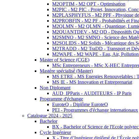
M2OPTIM - M2 OPT - Optimisation
M2PIC - M2 PIC - Projet, Innovation, Conc
M2PLASPHYFUS - M2 PPF - Physique des P
M2PROBFIN - M2 PF - Probabilités et Fin
M2QLMN - M2 QLMN - Quantique, Lumière
M2QUANTDEV - M2 QD - Dispositifs Qua
M2SMNO - M2 SMNO - Science des Matéri
M2SOLIDS - M2 Solids - Mécanique des So
M2TRADD - M2 TraDD - Transport et Dév
M2WAPE - M2 WAPE - Eau, Air, Pollution 
Master of Science (CGE)
MSc Entrepreneurs - MSc X-HEC Entrepre
Mastère spécialisé (Master)
MS ETRE - MS Energies Renouvelables : Tec
MS IE - MS Innovation et Entreprenariat
Non Diplomant
AUD_IPParis - AUDITEURS - IP Paris
Programme d'échange
EuroteQ - Diplôme EuroteQ
PEI - Programmes d'échange internationaux
Catalogue 2024 - 2025
Bachelor
BX - Bachelor of Science de l'Ecole polyte
Cycle Ingénieur
X - Titre d’Ingénieur diplômé de l’École po