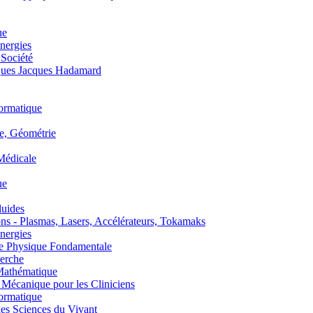
ue
nergies
 Société
es Jacques Hadamard
ormatique
, Géométrie
édicale
ue
uides
s - Plasmas, Lasers, Accélérateurs, Tokamaks
nergies
de Physique Fondamentale
erche
athématique
anique pour les Cliniciens
ormatique
s Sciences du Vivant