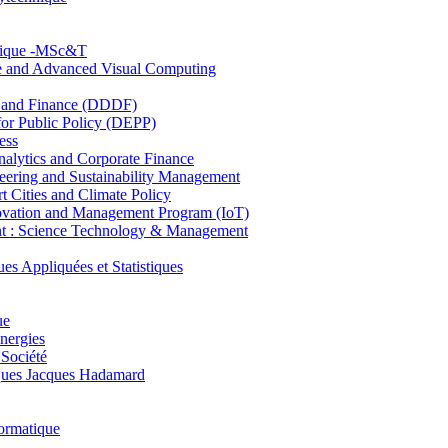
hnique -MSc&T
ce and Advanced Visual Computing
and Finance (DDDF)
r Public Policy (DEPP)
ess
ytics and Corporate Finance
ring and Sustainability Management
Cities and Climate Policy
ovation and Management Program (IoT)
: Science Technology & Management
ppliquées et Statistiques
ue
nergies
 Société
es Jacques Hadamard
ormatique