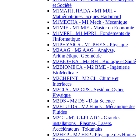
et Société
M1MATHJHADA - M1 MJH -
Mathématiques Jacques Hadamard
M1MECHA - M1 Mech - Mécanique
M1MIE - M1 MiE - Master en Economie
M1MPRI - M1 MPRI - Fondements de
l'Informatique
M1PHYSICS - M1 PHYS - Physique
M2AAG - M2 AAG - Analyse,
Arithmétique, Géométrie
M2BIOHEA - M2 BH - Biologie et Santé
M2BIOMECA - M2 BME - Ingénierie
BioMédicale
M2CHEINT - M2 CI - Chimie et
Interfaces
M2CPS - M2 CPS - Système Cyber
Physique
M2DS - M2 DS - Data Science
M2FLUIDS - M2 Fluids - Mécanique des
Fluides
M2GI - M2 GI-PLATO - Grandes
installations - Plasmas, Lasers,
Accélérateurs, Tokamaks
M2HEP - M2 HEP - Physique des Hautes