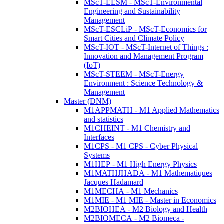
MScT-EESM - MScT-Environmental
Engineering and Sustainability
Management
MScT-ESCLiP - MScT-Economics for
Smart Cities and Climate Policy
MScT-IOT - MScT-Internet of Things :
Innovation and Management Program
(IoT)
MScT-STEEM - MScT-Energy
Environment : Science Technology &
Management
Master (DNM)
M1APPMATH - M1 Applied Mathematics
and statistics
M1CHEINT - M1 Chemistry and
Interfaces
M1CPS - M1 CPS - Cyber Physical
Systems
M1HEP - M1 High Energy Physics
M1MATHJHADA - M1 Mathematiques
Jacques Hadamard
M1MECHA - M1 Mechanics
M1MIE - M1 MIE - Master in Economics
M2BIOHEA - M2 Biology and Health
M2BIOMECA - M2 Biomeca -