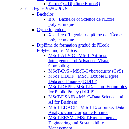
EuroteQ - Diplôme EuroteQ
Catalogue 2025 - 2026
Bachelor
BX - Bachelor of Science de l'Ecole
polytechnique
Cycle Ingénieur
X - Titre d’Ingénieur diplômé de l’École
polytechnique
Diplôme de formation gradué de l'Ecole
Polytechnique -MSc&T
MScT-AI-ViC - MScT-Artificial
Intelligence and Advanced Visual
Computing
MScT-CyS - MScT-Cybersecurity (CyS)
MScT-DDDF - MScT-Double Degree
Data and Finance (DDDF)
MScT-DEPP - MScT-Data and Economics
for Public Policy (DEPP)
MScT-DSAIB - MScT-Data Science and
AI for Business
MScT-EDACF - MScT-Economics, Data
Analytics and Corporate Finance
MScT-EESM - MScT-Environmental
Engineering and Sustainability
Management