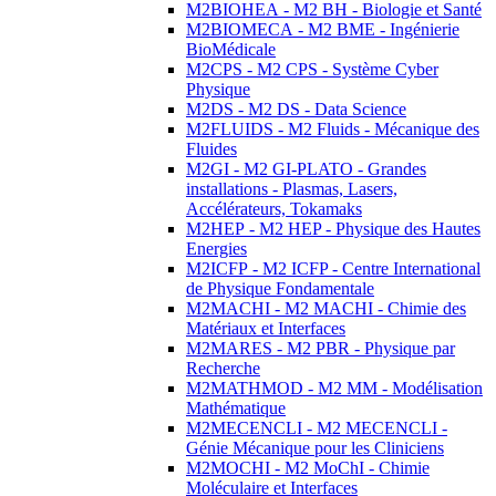
M2BIOHEA - M2 BH - Biologie et Santé
M2BIOMECA - M2 BME - Ingénierie
BioMédicale
M2CPS - M2 CPS - Système Cyber
Physique
M2DS - M2 DS - Data Science
M2FLUIDS - M2 Fluids - Mécanique des
Fluides
M2GI - M2 GI-PLATO - Grandes
installations - Plasmas, Lasers,
Accélérateurs, Tokamaks
M2HEP - M2 HEP - Physique des Hautes
Energies
M2ICFP - M2 ICFP - Centre International
de Physique Fondamentale
M2MACHI - M2 MACHI - Chimie des
Matériaux et Interfaces
M2MARES - M2 PBR - Physique par
Recherche
M2MATHMOD - M2 MM - Modélisation
Mathématique
M2MECENCLI - M2 MECENCLI -
Génie Mécanique pour les Cliniciens
M2MOCHI - M2 MoChI - Chimie
Moléculaire et Interfaces