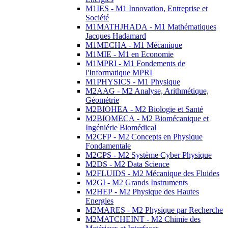
M1IES - M1 Innovation, Entreprise et
Société
M1MATHJHADA - M1 Mathématiques
Jacques Hadamard
M1MECHA - M1 Mécanique
M1MIE - M1 en Economie
M1MPRI - M1 Fondements de
l'Informatique MPRI
M1PHYSICS - M1 Physique
M2AAG - M2 Analyse, Arithmétique,
Géométrie
M2BIOHEA - M2 Biologie et Santé
M2BIOMECA - M2 Biomécanique et
Ingéniérie Biomédical
M2CFP - M2 Concepts en Physique
Fondamentale
M2CPS - M2 Système Cyber Physique
M2DS - M2 Data Science
M2FLUIDS - M2 Mécanique des Fluides
M2GI - M2 Grands Instruments
M2HEP - M2 Physique des Hautes
Energies
M2MARES - M2 Physique par Recherche
M2MATCHEINT - M2 Chimie des