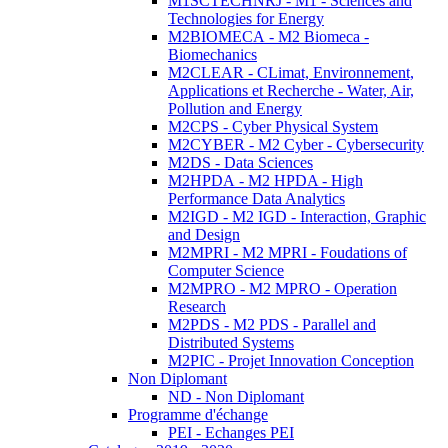
M1SCTECHNRJ - M1 - Sciences and
Technologies for Energy
M2BIOMECA - M2 Biomeca -
Biomechanics
M2CLEAR - CLimat, Environnement,
Applications et Recherche - Water, Air,
Pollution and Energy
M2CPS - Cyber Physical System
M2CYBER - M2 Cyber - Cybersecurity
M2DS - Data Sciences
M2HPDA - M2 HPDA - High
Performance Data Analytics
M2IGD - M2 IGD - Interaction, Graphic
and Design
M2MPRI - M2 MPRI - Foudations of
Computer Science
M2MPRO - M2 MPRO - Operation
Research
M2PDS - M2 PDS - Parallel and
Distributed Systems
M2PIC - Projet Innovation Conception
Non Diplomant
ND - Non Diplomant
Programme d'échange
PEI - Echanges PEI