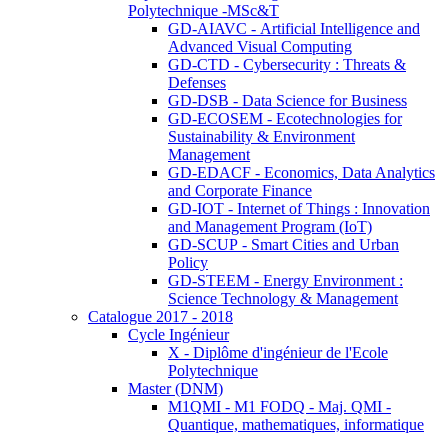
Polytechnique -MSc&T
GD-AIAVC - Artificial Intelligence and
Advanced Visual Computing
GD-CTD - Cybersecurity : Threats &
Defenses
GD-DSB - Data Science for Business
GD-ECOSEM - Ecotechnologies for
Sustainability & Environment
Management
GD-EDACF - Economics, Data Analytics
and Corporate Finance
GD-IOT - Internet of Things : Innovation
and Management Program (IoT)
GD-SCUP - Smart Cities and Urban
Policy
GD-STEEM - Energy Environment :
Science Technology & Management
Catalogue 2017 - 2018
Cycle Ingénieur
X - Diplôme d'ingénieur de l'Ecole
Polytechnique
Master (DNM)
M1QMI - M1 FODQ - Maj. QMI -
Quantique, mathematiques, informatique