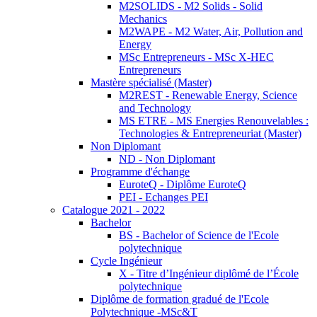
M2SOLIDS - M2 Solids - Solid
Mechanics
M2WAPE - M2 Water, Air, Pollution and
Energy
MSc Entrepreneurs - MSc X-HEC
Entrepreneurs
Mastère spécialisé (Master)
M2REST - Renewable Energy, Science
and Technology
MS ETRE - MS Energies Renouvelables :
Technologies & Entrepreneuriat (Master)
Non Diplomant
ND - Non Diplomant
Programme d'échange
EuroteQ - Diplôme EuroteQ
PEI - Echanges PEI
Catalogue 2021 - 2022
Bachelor
BS - Bachelor of Science de l'Ecole
polytechnique
Cycle Ingénieur
X - Titre d’Ingénieur diplômé de l’École
polytechnique
Diplôme de formation gradué de l'Ecole
Polytechnique -MSc&T