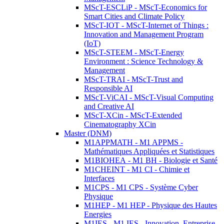
MScT-ESCLiP - MScT-Economics for
Smart Cities and Climate Policy
MScT-IOT - MScT-Internet of Things :
Innovation and Management Program
(IoT)
MScT-STEEM - MScT-Energy
Environment : Science Technology &
Management
MScT-TRAI - MScT-Trust and
Responsible AI
MScT-ViCAI - MScT-Visual Computing
and Creative AI
MScT-XCin - MScT-Extended
Cinematography XCin
Master (DNM)
M1APPMATH - M1 APPMS -
Mathématiques Appliquées et Statistiques
M1BIOHEA - M1 BH - Biologie et Santé
M1CHEINT - M1 CI - Chimie et
Interfaces
M1CPS - M1 CPS - Système Cyber
Physique
M1HEP - M1 HEP - Physique des Hautes
Energies
M1IES - M1 IES - Innovation, Entreprise