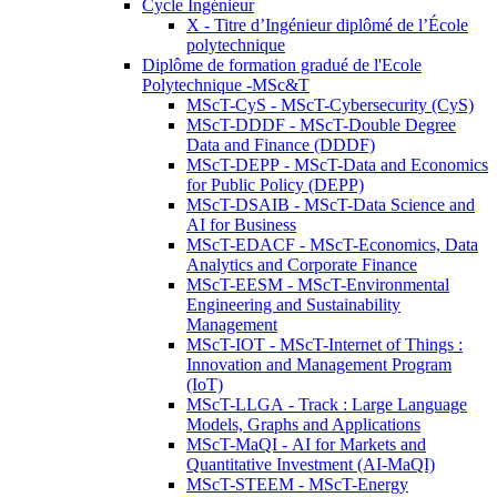
Cycle Ingénieur
X - Titre d’Ingénieur diplômé de l’École
polytechnique
Diplôme de formation gradué de l'Ecole
Polytechnique -MSc&T
MScT-CyS - MScT-Cybersecurity (CyS)
MScT-DDDF - MScT-Double Degree
Data and Finance (DDDF)
MScT-DEPP - MScT-Data and Economics
for Public Policy (DEPP)
MScT-DSAIB - MScT-Data Science and
AI for Business
MScT-EDACF - MScT-Economics, Data
Analytics and Corporate Finance
MScT-EESM - MScT-Environmental
Engineering and Sustainability
Management
MScT-IOT - MScT-Internet of Things :
Innovation and Management Program
(IoT)
MScT-LLGA - Track : Large Language
Models, Graphs and Applications
MScT-MaQI - AI for Markets and
Quantitative Investment (AI-MaQI)
MScT-STEEM - MScT-Energy