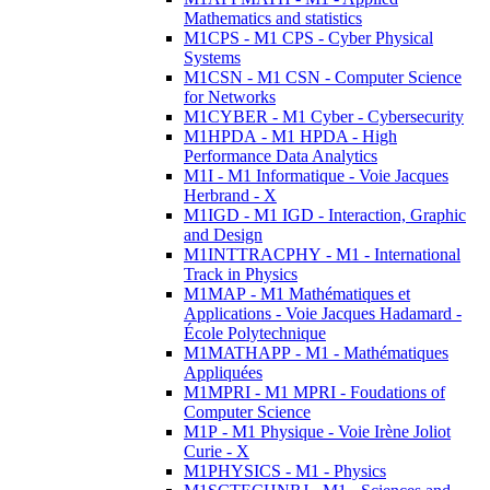
Mathematics and statistics
M1CPS - M1 CPS - Cyber Physical
Systems
M1CSN - M1 CSN - Computer Science
for Networks
M1CYBER - M1 Cyber - Cybersecurity
M1HPDA - M1 HPDA - High
Performance Data Analytics
M1I - M1 Informatique - Voie Jacques
Herbrand - X
M1IGD - M1 IGD - Interaction, Graphic
and Design
M1INTTRACPHY - M1 - International
Track in Physics
M1MAP - M1 Mathématiques et
Applications - Voie Jacques Hadamard -
École Polytechnique
M1MATHAPP - M1 - Mathématiques
Appliquées
M1MPRI - M1 MPRI - Foudations of
Computer Science
M1P - M1 Physique - Voie Irène Joliot
Curie - X
M1PHYSICS - M1 - Physics