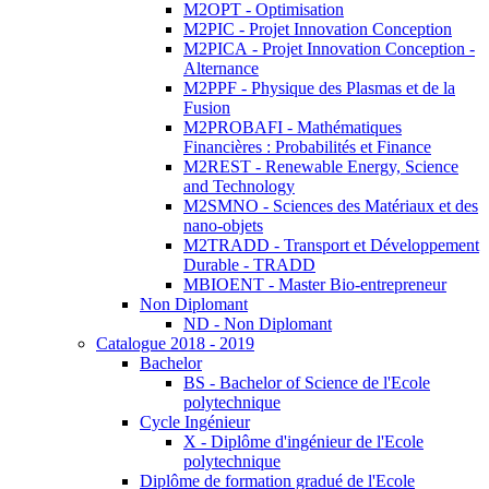
M2OPT - Optimisation
M2PIC - Projet Innovation Conception
M2PICA - Projet Innovation Conception -
Alternance
M2PPF - Physique des Plasmas et de la
Fusion
M2PROBAFI - Mathématiques
Financières : Probabilités et Finance
M2REST - Renewable Energy, Science
and Technology
M2SMNO - Sciences des Matériaux et des
nano-objets
M2TRADD - Transport et Développement
Durable - TRADD
MBIOENT - Master Bio-entrepreneur
Non Diplomant
ND - Non Diplomant
Catalogue 2018 - 2019
Bachelor
BS - Bachelor of Science de l'Ecole
polytechnique
Cycle Ingénieur
X - Diplôme d'ingénieur de l'Ecole
polytechnique
Diplôme de formation gradué de l'Ecole