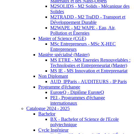
Matériaux et des Nano-Objets
M2SOLIDS - M2 Solids - Mécanique des
Solides
M2TRADD - M2 TraDD - Transport et
Développement Durable
M2WAPE - M2 WAPE - Eau, Air,
Pollution et Énergies
Master of Science (CGE)
MSc Entrepreneurs - MSc X-HEC
Entrepreneurs
Mastère spécialisé (Master)
MS ETRE - MS Energies Renouvelables :
Technologies et Entrepreneuriat (Master)
MS IE - MS Innovation et Entreprenariat
Non Diplomant
AUD_IPParis - AUDITEURS - IP Paris
Programme d'échange
EuroteQ - Diplôme EuroteQ
PEI - Programmes d'échange
internationaux
Catalogue 2024 - 2025
Bachelor
BX - Bachelor of Science de l'Ecole
polytechnique
Cycle Ingénieur