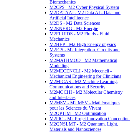
Biomechanics
M2CPS - M2 Cyber Physical System
M2DATAAI - M2 Data AI - Data and
Artificial Intelligence
M2DS - M2 Data Sciences
M2ENERG - M2 Énergie
M2FLUIDS - M2 Fluids - Fluid
Mechanics
M2HEP - M2 High Energy physics
M2ICS - M2 Integration, Circuits and
Systems
M2MATHMOD - M2 Mathematical
Modelling
M2MECENCLI - M2 Mecencli -
Mechanical Engineering for Clinicians
M2MICAS - M2 Machine Learning,
Communications and Security
M2MOCHI - M2 Molecular Chemistry
and Interfaces
M2MSV - M2 MSV - Mathématiques
pour les Sciences du Vivant
M2OPTIM - M2 Optimisation
M2PIC - M2 Projet Innovation Conception
M2QNSLMT - M2 Quantum, Light,
Materials and Nanosciences