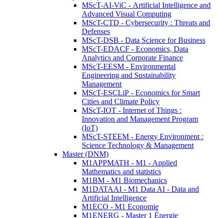
MScT-AI-ViC - Artificial Intelligence and
Advanced Visual Computing
MScT-CTD - Cybersecurity : Threats and
Defenses
MScT-DSB - Data Science for Business
MScT-EDACF - Economics, Data
Analytics and Corporate Finance
MScT-EESM - Environmental
Engineering and Sustainability
Management
MScT-ESCLiP - Economics for Smart
Cities and Climate Policy
MScT-IOT - Internet of Things :
Innovation and Management Program
(IoT)
MScT-STEEM - Energy Environment :
Science Technology & Management
Master (DNM)
M1APPMATH - M1 - Applied
Mathematics and statistics
M1BM - M1 Biomechanics
M1DATAAI - M1 Data AI - Data and
Artificial Intelligence
M1ECO - M1 Economie
M1ENERG - Master 1 Énergie