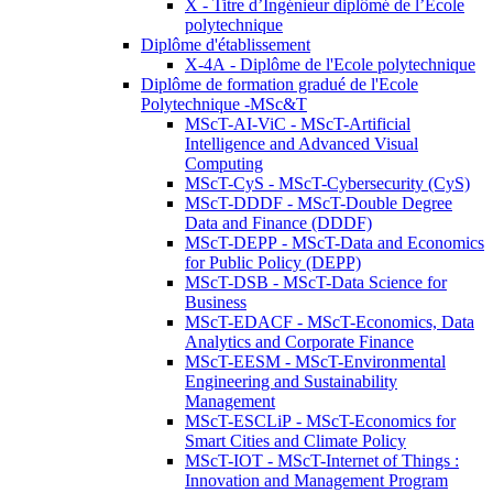
X - Titre d’Ingénieur diplômé de l’École
polytechnique
Diplôme d'établissement
X-4A - Diplôme de l'Ecole polytechnique
Diplôme de formation gradué de l'Ecole
Polytechnique -MSc&T
MScT-AI-ViC - MScT-Artificial
Intelligence and Advanced Visual
Computing
MScT-CyS - MScT-Cybersecurity (CyS)
MScT-DDDF - MScT-Double Degree
Data and Finance (DDDF)
MScT-DEPP - MScT-Data and Economics
for Public Policy (DEPP)
MScT-DSB - MScT-Data Science for
Business
MScT-EDACF - MScT-Economics, Data
Analytics and Corporate Finance
MScT-EESM - MScT-Environmental
Engineering and Sustainability
Management
MScT-ESCLiP - MScT-Economics for
Smart Cities and Climate Policy
MScT-IOT - MScT-Internet of Things :
Innovation and Management Program