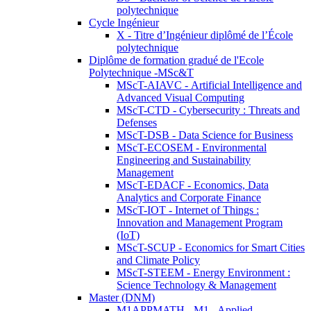
polytechnique
Cycle Ingénieur
X - Titre d’Ingénieur diplômé de l’École
polytechnique
Diplôme de formation gradué de l'Ecole
Polytechnique -MSc&T
MScT-AIAVC - Artificial Intelligence and
Advanced Visual Computing
MScT-CTD - Cybersecurity : Threats and
Defenses
MScT-DSB - Data Science for Business
MScT-ECOSEM - Environmental
Engineering and Sustainability
Management
MScT-EDACF - Economics, Data
Analytics and Corporate Finance
MScT-IOT - Internet of Things :
Innovation and Management Program
(IoT)
MScT-SCUP - Economics for Smart Cities
and Climate Policy
MScT-STEEM - Energy Environment :
Science Technology & Management
Master (DNM)
M1APPMATH - M1 - Applied