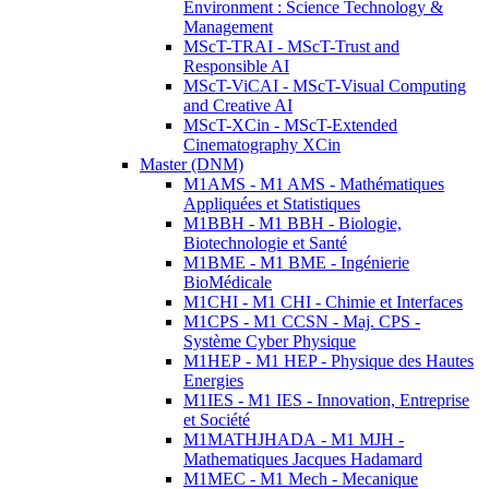
Environment : Science Technology &
Management
MScT-TRAI - MScT-Trust and
Responsible AI
MScT-ViCAI - MScT-Visual Computing
and Creative AI
MScT-XCin - MScT-Extended
Cinematography XCin
Master (DNM)
M1AMS - M1 AMS - Mathématiques
Appliquées et Statistiques
M1BBH - M1 BBH - Biologie,
Biotechnologie et Santé
M1BME - M1 BME - Ingénierie
BioMédicale
M1CHI - M1 CHI - Chimie et Interfaces
M1CPS - M1 CCSN - Maj. CPS -
Système Cyber Physique
M1HEP - M1 HEP - Physique des Hautes
Energies
M1IES - M1 IES - Innovation, Entreprise
et Société
M1MATHJHADA - M1 MJH -
Mathematiques Jacques Hadamard
M1MEC - M1 Mech - Mecanique