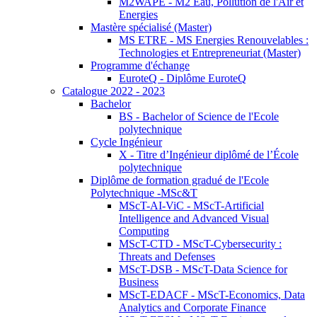
M2WAPE - M2 Eau, Pollution de l'Air et
Energies
Mastère spécialisé (Master)
MS ETRE - MS Energies Renouvelables :
Technologies et Entrepreneuriat (Master)
Programme d'échange
EuroteQ - Diplôme EuroteQ
Catalogue 2022 - 2023
Bachelor
BS - Bachelor of Science de l'Ecole
polytechnique
Cycle Ingénieur
X - Titre d’Ingénieur diplômé de l’École
polytechnique
Diplôme de formation gradué de l'Ecole
Polytechnique -MSc&T
MScT-AI-ViC - MScT-Artificial
Intelligence and Advanced Visual
Computing
MScT-CTD - MScT-Cybersecurity :
Threats and Defenses
MScT-DSB - MScT-Data Science for
Business
MScT-EDACF - MScT-Economics, Data
Analytics and Corporate Finance