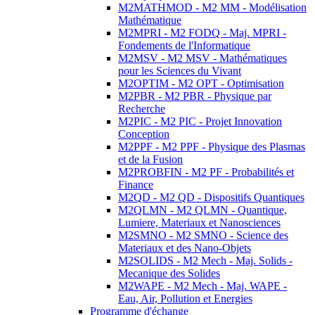
M2MATHMOD - M2 MM - Modélisation
Mathématique
M2MPRI - M2 FODQ - Maj. MPRI -
Fondements de l'Informatique
M2MSV - M2 MSV - Mathématiques
pour les Sciences du Vivant
M2OPTIM - M2 OPT - Optimisation
M2PBR - M2 PBR - Physique par
Recherche
M2PIC - M2 PIC - Projet Innovation
Conception
M2PPF - M2 PPF - Physique des Plasmas
et de la Fusion
M2PROBFIN - M2 PF - Probabilités et
Finance
M2QD - M2 QD - Dispositifs Quantiques
M2QLMN - M2 QLMN - Quantique,
Lumiere, Materiaux et Nanosciences
M2SMNO - M2 SMNO - Science des
Materiaux et des Nano-Objets
M2SOLIDS - M2 Mech - Maj. Solids -
Mecanique des Solides
M2WAPE - M2 Mech - Maj. WAPE -
Eau, Air, Pollution et Energies
Programme d'échange