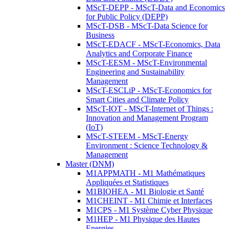
MScT-DEPP - MScT-Data and Economics
for Public Policy (DEPP)
MScT-DSB - MScT-Data Science for
Business
MScT-EDACF - MScT-Economics, Data
Analytics and Corporate Finance
MScT-EESM - MScT-Environmental
Engineering and Sustainability
Management
MScT-ESCLiP - MScT-Economics for
Smart Cities and Climate Policy
MScT-IOT - MScT-Internet of Things :
Innovation and Management Program
(IoT)
MScT-STEEM - MScT-Energy
Environment : Science Technology &
Management
Master (DNM)
M1APPMATH - M1 Mathématiques
Appliquées et Statistiques
M1BIOHEA - M1 Biologie et Santé
M1CHEINT - M1 Chimie et Interfaces
M1CPS - M1 Système Cyber Physique
M1HEP - M1 Physique des Hautes
Energies