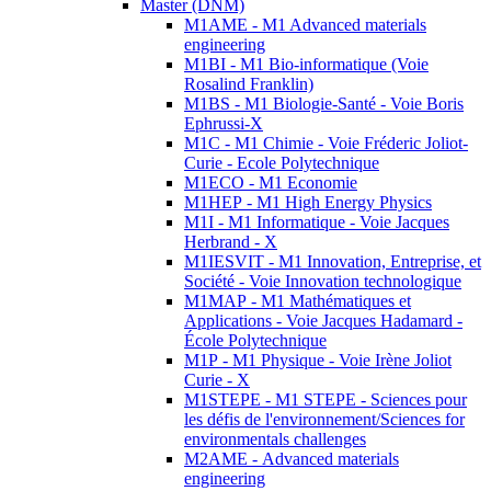
Master (DNM)
M1AME - M1 Advanced materials
engineering
M1BI - M1 Bio-informatique (Voie
Rosalind Franklin)
M1BS - M1 Biologie-Santé - Voie Boris
Ephrussi-X
M1C - M1 Chimie - Voie Fréderic Joliot-
Curie - Ecole Polytechnique
M1ECO - M1 Economie
M1HEP - M1 High Energy Physics
M1I - M1 Informatique - Voie Jacques
Herbrand - X
M1IESVIT - M1 Innovation, Entreprise, et
Société - Voie Innovation technologique
M1MAP - M1 Mathématiques et
Applications - Voie Jacques Hadamard -
École Polytechnique
M1P - M1 Physique - Voie Irène Joliot
Curie - X
M1STEPE - M1 STEPE - Sciences pour
les défis de l'environnement/Sciences for
environmentals challenges
M2AME - Advanced materials
engineering