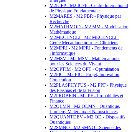
Energies
M2ICFP - M2 ICFP - Centre International
de Physique Fondamentale
M2MARES - M2 PBR - Physique par
Recherche
M2MATHMOD - M2 MM - Modélisation
Mathématique
M2MECENCLI - M2 MECENCLI -
Génie Mécanique pour les Cliniciens
M2MPRI - M2 MPRI - Fondements de
l'Informatique
M2MSV - M2 MSV - Mathématiques
pour les Sciences du Vivant
M2OPTIM - M2 OPT - Optimisation
M2PIC - M2 PIC - Projet, Innovation,
Conception
M2PLASPHYFUS - M2 PPF - Physique
des Plasmas et de la Fusion
M2PROBFIN - M2 PF - Probabilités et
Finance
M2QLMN - M2 QLMN - Quantique,
Lumière, Matériaux et Nanosciences
M2QUANTDEV - M2 QD - Dispositifs
Quantiques
M2SMNO - M2 SMNO - Science des