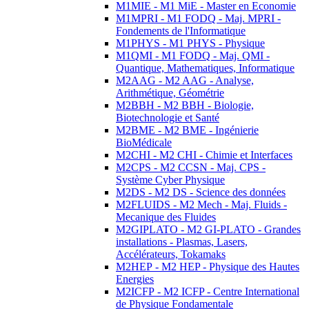
M1MIE - M1 MiE - Master en Economie
M1MPRI - M1 FODQ - Maj. MPRI -
Fondements de l'Informatique
M1PHYS - M1 PHYS - Physique
M1QMI - M1 FODQ - Maj. QMI -
Quantique, Mathematiques, Informatique
M2AAG - M2 AAG - Analyse,
Arithmétique, Géométrie
M2BBH - M2 BBH - Biologie,
Biotechnologie et Santé
M2BME - M2 BME - Ingénierie
BioMédicale
M2CHI - M2 CHI - Chimie et Interfaces
M2CPS - M2 CCSN - Maj. CPS -
Système Cyber Physique
M2DS - M2 DS - Science des données
M2FLUIDS - M2 Mech - Maj. Fluids -
Mecanique des Fluides
M2GIPLATO - M2 GI-PLATO - Grandes
installations - Plasmas, Lasers,
Accélérateurs, Tokamaks
M2HEP - M2 HEP - Physique des Hautes
Energies
M2ICFP - M2 ICFP - Centre International
de Physique Fondamentale