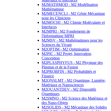
Matériaux et Interfaces
M2MATHMOD - M2 Modélisation
Mathématique
M2MECENCLI - M2 Génie Mécanique
pour les Cliniciens
M2MOCHI - M2 Chimie Moléculaire et
Interfaces
M2MPRI - M2 Fondements de
l'Informatique MPRI
M2MSV - M2 Mathématiques pour les
Sciences du Vivant
M2OPTIM - M2 Optimisation
M2PIC - M2 Projet, Innovation,
Conception
M2PLASPHYFUS - M2 Physique des
Plasmas et de la Fusion
M2PROBFIN - M2 Probabilités et
Finance
M2QNSLMT - M2 Quantique, Lumière,
Matériaux et Nanosciences
M2QUANTDEV - M2 Dispositifs
Quantiques
M2SMNO - M2 Science des Matériaux et
des Nano-Objets
M2SOLIDS - M2 Mécanique des Solides