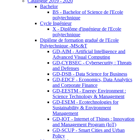
Catalogue 2019 - 2020
Bachelor
BS - Bachelor of Science de l'Ecole
polytechnique
Cycle Ingénieur
X - Diplôme d'ingénieur de l'Ecole
polytechnique
Diplôme de formation gradué de l'Ecole
Polytechnique -MSc&T
GD-AIM - Artificial Intelligence and
Advanced Visual Computing
GD-CYBSEC - Cybersecurity : Threats
and Defenses
GD-DSB - Data Science for Business
GD-EDCF - Economics, Data Analytics
and Corporate Finance
GD-EESTM - Energy Environment :
Science Technology & Management
GD-ESEM - Ecotechnologies for
Sustainability & Environment
Management
GD-IOT - Internet of Things : Innovation
and Management Program (IoT)
GD-SCUP - Smart Cities and Urban
Policy