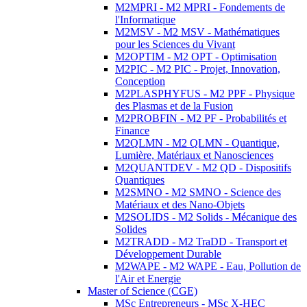
M2MPRI - M2 MPRI - Fondements de
l'Informatique
M2MSV - M2 MSV - Mathématiques
pour les Sciences du Vivant
M2OPTIM - M2 OPT - Optimisation
M2PIC - M2 PIC - Projet, Innovation,
Conception
M2PLASPHYFUS - M2 PPF - Physique
des Plasmas et de la Fusion
M2PROBFIN - M2 PF - Probabilités et
Finance
M2QLMN - M2 QLMN - Quantique,
Lumière, Matériaux et Nanosciences
M2QUANTDEV - M2 QD - Dispositifs
Quantiques
M2SMNO - M2 SMNO - Science des
Matériaux et des Nano-Objets
M2SOLIDS - M2 Solids - Mécanique des
Solides
M2TRADD - M2 TraDD - Transport et
Développement Durable
M2WAPE - M2 WAPE - Eau, Pollution de
l'Air et Energie
Master of Science (CGE)
MSc Entrepreneurs - MSc X-HEC