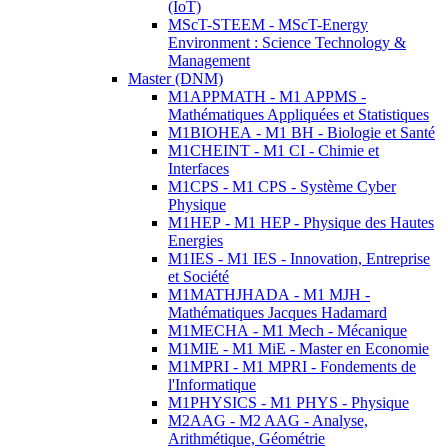
(IoT)
MScT-STEEM - MScT-Energy
Environment : Science Technology &
Management
Master (DNM)
M1APPMATH - M1 APPMS -
Mathématiques Appliquées et Statistiques
M1BIOHEA - M1 BH - Biologie et Santé
M1CHEINT - M1 CI - Chimie et
Interfaces
M1CPS - M1 CPS - Système Cyber
Physique
M1HEP - M1 HEP - Physique des Hautes
Energies
M1IES - M1 IES - Innovation, Entreprise
et Société
M1MATHJHADA - M1 MJH -
Mathématiques Jacques Hadamard
M1MECHA - M1 Mech - Mécanique
M1MIE - M1 MiE - Master en Economie
M1MPRI - M1 MPRI - Fondements de
l'Informatique
M1PHYSICS - M1 PHYS - Physique
M2AAG - M2 AAG - Analyse,
Arithmétique, Géométrie