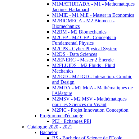
M1MATHJHADA - M1 - Mathematiques
Jacques Hadamard
M1MIE - M1 MiE - Master in Economics
M2BIOMECA - M2 Biomeca -
Biomechanics
M2BM - M2 Biomechanics
M2CFP - M2 CFP - Concepts in
Fundamental Physics
M2CPS - Cyber Physical System
M2DS - Data Sciences
M2ENERG - Master 2 Énergie
M2FLUIDS - M2 Fluids - Fluid
Mechanics
M2IGD - M2 IGD - Interaction, Graphic
and Design
M2MDA - M2 MdA - Mathématiques de
l'Aléatoire
M2MSV - M2 MSV - Mathématiques
pour les Sciences du Vivant
M2PIC - Projet Innovation Conception
Programme d'échange
PEI - Echanges PEI
Catalogue 2020 - 2021
Bachelor
BS - Bachelor of Science de l'Ecole