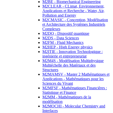
M2BE - Biomechanical Engineering
M2CLEAR - CLimat, Environnement,
Applications et Recherche - Water, Air,
Pollution and Energy
M2CMASIC - Conception, Modélisation
et Architecture des Systèmes Industriels
Complexes
M2DQ - Dispositif quantique
M2DS - Data Sciences
M2FM - Fluid Mechanics
M2HEP - High Energy physics
M2ITIE - Innovation Technologique :
ingénierie et entrepreneuriat
M2M4S - Modélisation Multiphysique
Multiéchelle des Matériaux et des
Structures
M2MAMSV - Master 2 Mathématiques et
Applications - Mathématiques pour les
Sciences du Vivant
M2MFSF - Mathématiques Financières :
Statistique et Finance
M2MM - Mathématiques de la
modélisation
M2MOCHI - Molecular Chemistry and
Interfaces