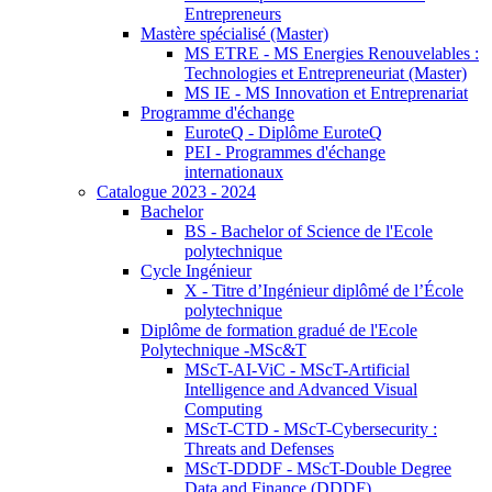
Entrepreneurs
Mastère spécialisé (Master)
MS ETRE - MS Energies Renouvelables :
Technologies et Entrepreneuriat (Master)
MS IE - MS Innovation et Entreprenariat
Programme d'échange
EuroteQ - Diplôme EuroteQ
PEI - Programmes d'échange
internationaux
Catalogue 2023 - 2024
Bachelor
BS - Bachelor of Science de l'Ecole
polytechnique
Cycle Ingénieur
X - Titre d’Ingénieur diplômé de l’École
polytechnique
Diplôme de formation gradué de l'Ecole
Polytechnique -MSc&T
MScT-AI-ViC - MScT-Artificial
Intelligence and Advanced Visual
Computing
MScT-CTD - MScT-Cybersecurity :
Threats and Defenses
MScT-DDDF - MScT-Double Degree
Data and Finance (DDDF)