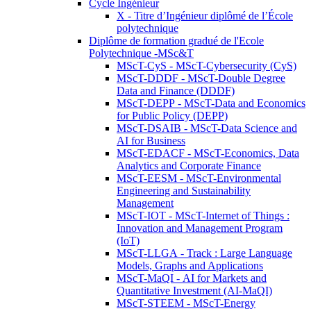
Cycle Ingénieur
X - Titre d’Ingénieur diplômé de l’École
polytechnique
Diplôme de formation gradué de l'Ecole
Polytechnique -MSc&T
MScT-CyS - MScT-Cybersecurity (CyS)
MScT-DDDF - MScT-Double Degree
Data and Finance (DDDF)
MScT-DEPP - MScT-Data and Economics
for Public Policy (DEPP)
MScT-DSAIB - MScT-Data Science and
AI for Business
MScT-EDACF - MScT-Economics, Data
Analytics and Corporate Finance
MScT-EESM - MScT-Environmental
Engineering and Sustainability
Management
MScT-IOT - MScT-Internet of Things :
Innovation and Management Program
(IoT)
MScT-LLGA - Track : Large Language
Models, Graphs and Applications
MScT-MaQI - AI for Markets and
Quantitative Investment (AI-MaQI)
MScT-STEEM - MScT-Energy