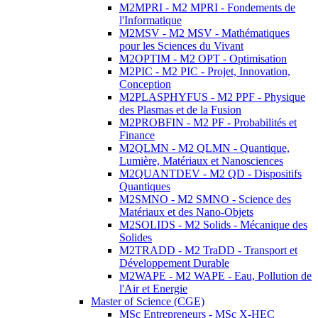
M2MPRI - M2 MPRI - Fondements de
l'Informatique
M2MSV - M2 MSV - Mathématiques
pour les Sciences du Vivant
M2OPTIM - M2 OPT - Optimisation
M2PIC - M2 PIC - Projet, Innovation,
Conception
M2PLASPHYFUS - M2 PPF - Physique
des Plasmas et de la Fusion
M2PROBFIN - M2 PF - Probabilités et
Finance
M2QLMN - M2 QLMN - Quantique,
Lumière, Matériaux et Nanosciences
M2QUANTDEV - M2 QD - Dispositifs
Quantiques
M2SMNO - M2 SMNO - Science des
Matériaux et des Nano-Objets
M2SOLIDS - M2 Solids - Mécanique des
Solides
M2TRADD - M2 TraDD - Transport et
Développement Durable
M2WAPE - M2 WAPE - Eau, Pollution de
l'Air et Energie
Master of Science (CGE)
MSc Entrepreneurs - MSc X-HEC