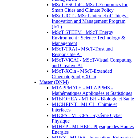
MScT-ESCLiP - MScT-Economics for
Smart Cities and Climate Policy
MScT-IOT - MScT-Internet of Things :
Innovation and Management Program
(IoT)
MScT-STEEM - MScT-Energy
Environment : Science Technology &
Management
MScT-TRAI - MScT-Trust and
Responsible AI
MScT-ViCAI - MScT-Visual Computing
and Creative AI
MScT-XCin - MScT-Extended
Cinematography XCin
Master (DNM)
M1APPMATH - M1 APPMS -
Mathématiques Appliquées et Statistiques
M1BIOHEA - M1 BH - Biologie et Santé
M1CHEINT - M1 CI - Chimie et
Interfaces
M1CPS - M1 CPS - Système Cyber
Physique
M1HEP - M1 HEP - Physique des Hautes
Energies
M1IES - M1 IES - Innovation, Entreprise