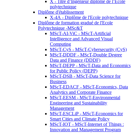
X - Titre d’Ingénieur diplômé de l’École
polytechnique
Diplôme d'établissement
X-4A - Diplôme de l'Ecole polytechnique
Diplôme de formation gradué de l'Ecole
Polytechnique -MSc&T
MScT-AI-ViC - MScT-Artificial
Intelligence and Advanced Visual
Computing
MScT-CyS - MScT-Cybersecurity (CyS)
MScT-DDDF - MScT-Double Degree
Data and Finance (DDDF)
MScT-DEPP - MScT-Data and Economics
for Public Policy (DEPP)
MScT-DSB - MScT-Data Science for
Business
MScT-EDACF - MScT-Economics, Data
Analytics and Corporate Finance
MScT-EESM - MScT-Environmental
Engineering and Sustainability
Management
MScT-ESCLiP - MScT-Economics for
Smart Cities and Climate Policy
MScT-IOT - MScT-Internet of Things :
Innovation and Management Program