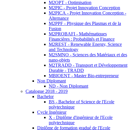
M2OPT - Optimisation
M2PIC - Projet Innovation Conception
M2PICA - Projet Innovation Conception -
Alternance
M2PPF - Physique des Plasmas et de la
Fusion
M2PROBAFI - Mathématiques
Financières : Probabilités et Finance
M2REST - Renewable Energy, Science
and Technology
M2SMNO - Sciences des Matériaux et des
nano-objets
M2TRADD - Transport et Développement
Durable - TRADD
MBIOENT - Master Bio-entrepreneur
Non Diplomant
ND - Non Diplomant
Catalogue 2018 - 2019
Bachelor
BS - Bachelor of Science de l'Ecole
polytechnique
Cycle Ingénieur
X - Diplôme d'ingénieur de l'Ecole
polytechnique
Diplôme de formation gradué de l'Ecole