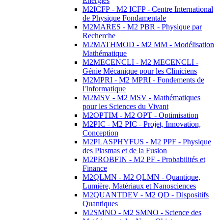
Energies
M2ICFP - M2 ICFP - Centre International
de Physique Fondamentale
M2MARES - M2 PBR - Physique par
Recherche
M2MATHMOD - M2 MM - Modélisation
Mathématique
M2MECENCLI - M2 MECENCLI -
Génie Mécanique pour les Cliniciens
M2MPRI - M2 MPRI - Fondements de
l'Informatique
M2MSV - M2 MSV - Mathématiques
pour les Sciences du Vivant
M2OPTIM - M2 OPT - Optimisation
M2PIC - M2 PIC - Projet, Innovation,
Conception
M2PLASPHYFUS - M2 PPF - Physique
des Plasmas et de la Fusion
M2PROBFIN - M2 PF - Probabilités et
Finance
M2QLMN - M2 QLMN - Quantique,
Lumière, Matériaux et Nanosciences
M2QUANTDEV - M2 QD - Dispositifs
Quantiques
M2SMNO - M2 SMNO - Science des