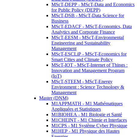
MScT-DEPP - MScT-Data and Economics
for Public Policy (DEPP)
MScT-DSB - MScT-Data Science for
Business
MScT-EDACF - MScT-Economics, Data
Analytics and Corporate Finance
MScT-EESM - MScT-Environmental
Engineering and Sustainability
Management
MScT-ESCLiP - MScT-Economics for
Smart Cities and Climate Policy
MScT-IOT - MScT-Internet of Things :
Innovation and Management Program
(IoT)
MScT-STEEM - MScT-Energy
Environment : Science Technology &
Management
Master (DNM)
M1APPMATH - M1 Mathématiques
Appliquées et Statistiques
M1BIOHEA - M1 Biologie et Santé
M1CHEINT - M1 Chimie et Interfaces
M1CPS - M1 Système Cyber Physique
M1HEP - M1 Physique des Hautes
Energies