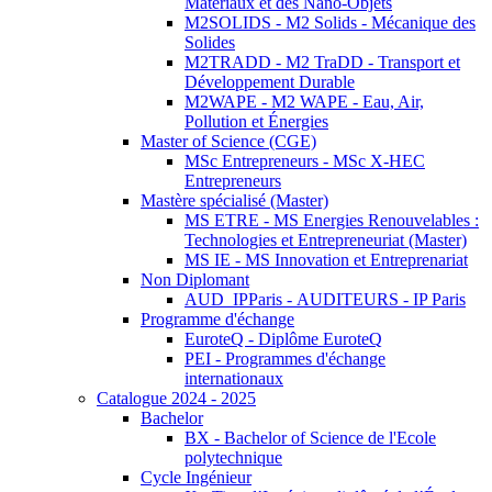
Matériaux et des Nano-Objets
M2SOLIDS - M2 Solids - Mécanique des
Solides
M2TRADD - M2 TraDD - Transport et
Développement Durable
M2WAPE - M2 WAPE - Eau, Air,
Pollution et Énergies
Master of Science (CGE)
MSc Entrepreneurs - MSc X-HEC
Entrepreneurs
Mastère spécialisé (Master)
MS ETRE - MS Energies Renouvelables :
Technologies et Entrepreneuriat (Master)
MS IE - MS Innovation et Entreprenariat
Non Diplomant
AUD_IPParis - AUDITEURS - IP Paris
Programme d'échange
EuroteQ - Diplôme EuroteQ
PEI - Programmes d'échange
internationaux
Catalogue 2024 - 2025
Bachelor
BX - Bachelor of Science de l'Ecole
polytechnique
Cycle Ingénieur