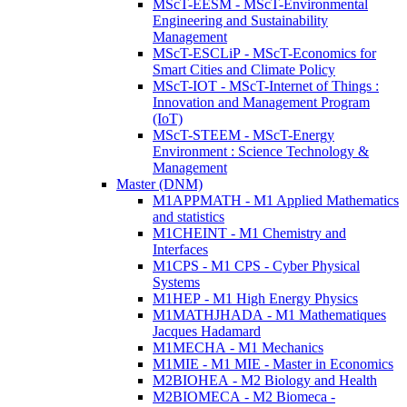
MScT-EESM - MScT-Environmental
Engineering and Sustainability
Management
MScT-ESCLiP - MScT-Economics for
Smart Cities and Climate Policy
MScT-IOT - MScT-Internet of Things :
Innovation and Management Program
(IoT)
MScT-STEEM - MScT-Energy
Environment : Science Technology &
Management
Master (DNM)
M1APPMATH - M1 Applied Mathematics
and statistics
M1CHEINT - M1 Chemistry and
Interfaces
M1CPS - M1 CPS - Cyber Physical
Systems
M1HEP - M1 High Energy Physics
M1MATHJHADA - M1 Mathematiques
Jacques Hadamard
M1MECHA - M1 Mechanics
M1MIE - M1 MIE - Master in Economics
M2BIOHEA - M2 Biology and Health
M2BIOMECA - M2 Biomeca -