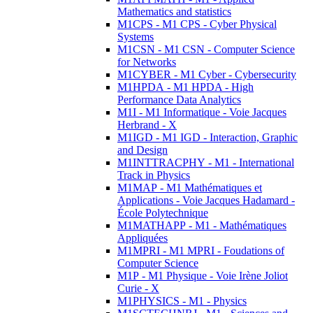
Mathematics and statistics
M1CPS - M1 CPS - Cyber Physical
Systems
M1CSN - M1 CSN - Computer Science
for Networks
M1CYBER - M1 Cyber - Cybersecurity
M1HPDA - M1 HPDA - High
Performance Data Analytics
M1I - M1 Informatique - Voie Jacques
Herbrand - X
M1IGD - M1 IGD - Interaction, Graphic
and Design
M1INTTRACPHY - M1 - International
Track in Physics
M1MAP - M1 Mathématiques et
Applications - Voie Jacques Hadamard -
École Polytechnique
M1MATHAPP - M1 - Mathématiques
Appliquées
M1MPRI - M1 MPRI - Foudations of
Computer Science
M1P - M1 Physique - Voie Irène Joliot
Curie - X
M1PHYSICS - M1 - Physics