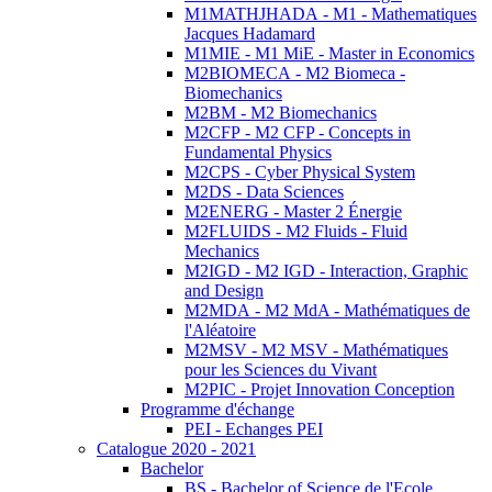
M1MATHJHADA - M1 - Mathematiques
Jacques Hadamard
M1MIE - M1 MiE - Master in Economics
M2BIOMECA - M2 Biomeca -
Biomechanics
M2BM - M2 Biomechanics
M2CFP - M2 CFP - Concepts in
Fundamental Physics
M2CPS - Cyber Physical System
M2DS - Data Sciences
M2ENERG - Master 2 Énergie
M2FLUIDS - M2 Fluids - Fluid
Mechanics
M2IGD - M2 IGD - Interaction, Graphic
and Design
M2MDA - M2 MdA - Mathématiques de
l'Aléatoire
M2MSV - M2 MSV - Mathématiques
pour les Sciences du Vivant
M2PIC - Projet Innovation Conception
Programme d'échange
PEI - Echanges PEI
Catalogue 2020 - 2021
Bachelor
BS - Bachelor of Science de l'Ecole