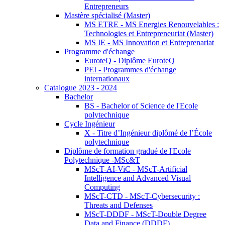
Entrepreneurs
Mastère spécialisé (Master)
MS ETRE - MS Energies Renouvelables :
Technologies et Entrepreneuriat (Master)
MS IE - MS Innovation et Entreprenariat
Programme d'échange
EuroteQ - Diplôme EuroteQ
PEI - Programmes d'échange
internationaux
Catalogue 2023 - 2024
Bachelor
BS - Bachelor of Science de l'Ecole
polytechnique
Cycle Ingénieur
X - Titre d’Ingénieur diplômé de l’École
polytechnique
Diplôme de formation gradué de l'Ecole
Polytechnique -MSc&T
MScT-AI-ViC - MScT-Artificial
Intelligence and Advanced Visual
Computing
MScT-CTD - MScT-Cybersecurity :
Threats and Defenses
MScT-DDDF - MScT-Double Degree
Data and Finance (DDDF)