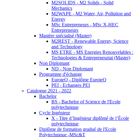
M2SOLIDS - M2 Solids - Solid
Mechanics
M2WAPE - M2 Water, Air, Pollution and
Energy
MSc Entrepreneurs - MSc X-HEC
Entrepreneurs
Mastère spécialisé (Master)
M2REST - Renewable Energy, Science
and Technology
MS ETRE - MS Energies Renouvelables :
Technologies & Entrepreneuriat (Master)
Non Diplomant
ND - Non Diplomant
Programme d'échange
EuroteQ - Diplôme EuroteQ
PEI - Echanges PEI
Catalogue 2021 - 2022
Bachelor
BS - Bachelor of Science de l'Ecole
polytechnique
Cycle Ingénieur
X - Titre d’Ingénieur diplômé de l’École
polytechnique
Diplôme de formation gradué de l'Ecole
Polytechnique -MSc&T