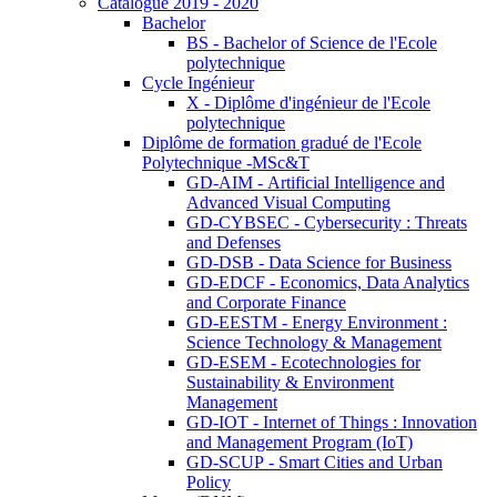
Catalogue 2019 - 2020
Bachelor
BS - Bachelor of Science de l'Ecole
polytechnique
Cycle Ingénieur
X - Diplôme d'ingénieur de l'Ecole
polytechnique
Diplôme de formation gradué de l'Ecole
Polytechnique -MSc&T
GD-AIM - Artificial Intelligence and
Advanced Visual Computing
GD-CYBSEC - Cybersecurity : Threats
and Defenses
GD-DSB - Data Science for Business
GD-EDCF - Economics, Data Analytics
and Corporate Finance
GD-EESTM - Energy Environment :
Science Technology & Management
GD-ESEM - Ecotechnologies for
Sustainability & Environment
Management
GD-IOT - Internet of Things : Innovation
and Management Program (IoT)
GD-SCUP - Smart Cities and Urban
Policy