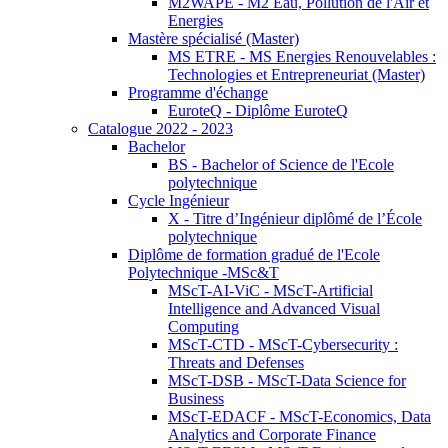
M2WAPE - M2 Eau, Pollution de l'Air et
Energies
Mastère spécialisé (Master)
MS ETRE - MS Energies Renouvelables :
Technologies et Entrepreneuriat (Master)
Programme d'échange
EuroteQ - Diplôme EuroteQ
Catalogue 2022 - 2023
Bachelor
BS - Bachelor of Science de l'Ecole
polytechnique
Cycle Ingénieur
X - Titre d’Ingénieur diplômé de l’École
polytechnique
Diplôme de formation gradué de l'Ecole
Polytechnique -MSc&T
MScT-AI-ViC - MScT-Artificial
Intelligence and Advanced Visual
Computing
MScT-CTD - MScT-Cybersecurity :
Threats and Defenses
MScT-DSB - MScT-Data Science for
Business
MScT-EDACF - MScT-Economics, Data
Analytics and Corporate Finance