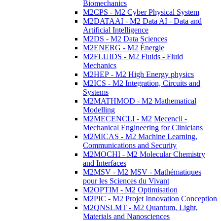
Biomechanics
M2CPS - M2 Cyber Physical System
M2DATAAI - M2 Data AI - Data and
Artificial Intelligence
M2DS - M2 Data Sciences
M2ENERG - M2 Énergie
M2FLUIDS - M2 Fluids - Fluid
Mechanics
M2HEP - M2 High Energy physics
M2ICS - M2 Integration, Circuits and
Systems
M2MATHMOD - M2 Mathematical
Modelling
M2MECENCLI - M2 Mecencli -
Mechanical Engineering for Clinicians
M2MICAS - M2 Machine Learning,
Communications and Security
M2MOCHI - M2 Molecular Chemistry
and Interfaces
M2MSV - M2 MSV - Mathématiques
pour les Sciences du Vivant
M2OPTIM - M2 Optimisation
M2PIC - M2 Projet Innovation Conception
M2QNSLMT - M2 Quantum, Light,
Materials and Nanosciences