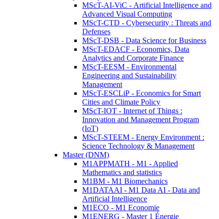
MScT-AI-ViC - Artificial Intelligence and
Advanced Visual Computing
MScT-CTD - Cybersecurity : Threats and
Defenses
MScT-DSB - Data Science for Business
MScT-EDACF - Economics, Data
Analytics and Corporate Finance
MScT-EESM - Environmental
Engineering and Sustainability
Management
MScT-ESCLiP - Economics for Smart
Cities and Climate Policy
MScT-IOT - Internet of Things :
Innovation and Management Program
(IoT)
MScT-STEEM - Energy Environment :
Science Technology & Management
Master (DNM)
M1APPMATH - M1 - Applied
Mathematics and statistics
M1BM - M1 Biomechanics
M1DATAAI - M1 Data AI - Data and
Artificial Intelligence
M1ECO - M1 Economie
M1ENERG - Master 1 Énergie