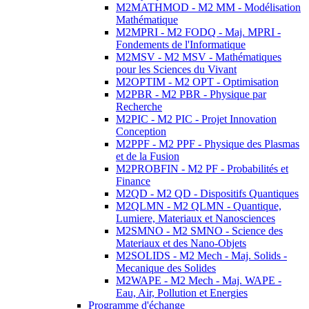
M2MATHMOD - M2 MM - Modélisation
Mathématique
M2MPRI - M2 FODQ - Maj. MPRI -
Fondements de l'Informatique
M2MSV - M2 MSV - Mathématiques
pour les Sciences du Vivant
M2OPTIM - M2 OPT - Optimisation
M2PBR - M2 PBR - Physique par
Recherche
M2PIC - M2 PIC - Projet Innovation
Conception
M2PPF - M2 PPF - Physique des Plasmas
et de la Fusion
M2PROBFIN - M2 PF - Probabilités et
Finance
M2QD - M2 QD - Dispositifs Quantiques
M2QLMN - M2 QLMN - Quantique,
Lumiere, Materiaux et Nanosciences
M2SMNO - M2 SMNO - Science des
Materiaux et des Nano-Objets
M2SOLIDS - M2 Mech - Maj. Solids -
Mecanique des Solides
M2WAPE - M2 Mech - Maj. WAPE -
Eau, Air, Pollution et Energies
Programme d'échange