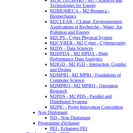
M1SCTECHNRJ - M1 - Sciences and
Technologies for Energy
M2BIOMECA - M2 Biomeca -
Biomechanics
M2CLEAR - CLimat, Environnement,
Applications et Recherche - Water, Air,
Pollution and Energy
M2CPS - Cyber Physical System
M2CYBER - M2 Cyber - Cybersecurity
M2DS - Data Sciences
M2HPDA - M2 HPDA - High
Performance Data Analytics
M2IGD - M2 IGD - Interaction, Graphic
and Design
M2MPRI - M2 MPRI - Foudations of
Computer Science
M2MPRO - M2 MPRO - Operation
Research
M2PDS - M2 PDS - Parallel and
Distributed Systems
M2PIC - Projet Innovation Conception
Non Diplomant
ND - Non Diplomant
Programme d'échange
PEI - Echanges PEI