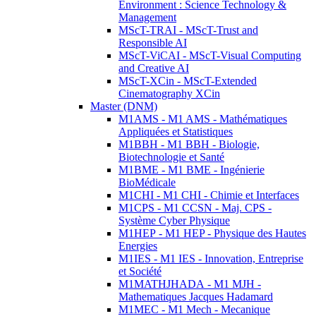
Environment : Science Technology &
Management
MScT-TRAI - MScT-Trust and
Responsible AI
MScT-ViCAI - MScT-Visual Computing
and Creative AI
MScT-XCin - MScT-Extended
Cinematography XCin
Master (DNM)
M1AMS - M1 AMS - Mathématiques
Appliquées et Statistiques
M1BBH - M1 BBH - Biologie,
Biotechnologie et Santé
M1BME - M1 BME - Ingénierie
BioMédicale
M1CHI - M1 CHI - Chimie et Interfaces
M1CPS - M1 CCSN - Maj. CPS -
Système Cyber Physique
M1HEP - M1 HEP - Physique des Hautes
Energies
M1IES - M1 IES - Innovation, Entreprise
et Société
M1MATHJHADA - M1 MJH -
Mathematiques Jacques Hadamard
M1MEC - M1 Mech - Mecanique