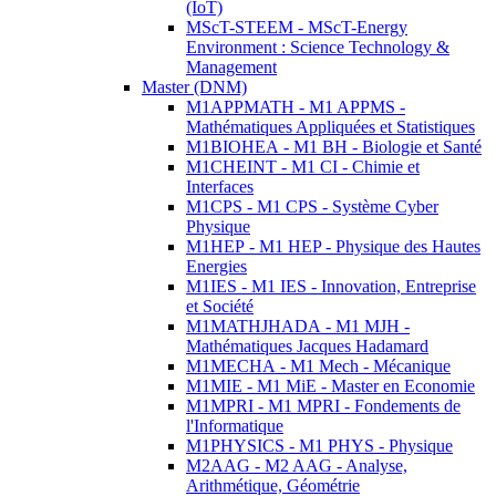
(IoT)
MScT-STEEM - MScT-Energy
Environment : Science Technology &
Management
Master (DNM)
M1APPMATH - M1 APPMS -
Mathématiques Appliquées et Statistiques
M1BIOHEA - M1 BH - Biologie et Santé
M1CHEINT - M1 CI - Chimie et
Interfaces
M1CPS - M1 CPS - Système Cyber
Physique
M1HEP - M1 HEP - Physique des Hautes
Energies
M1IES - M1 IES - Innovation, Entreprise
et Société
M1MATHJHADA - M1 MJH -
Mathématiques Jacques Hadamard
M1MECHA - M1 Mech - Mécanique
M1MIE - M1 MiE - Master en Economie
M1MPRI - M1 MPRI - Fondements de
l'Informatique
M1PHYSICS - M1 PHYS - Physique
M2AAG - M2 AAG - Analyse,
Arithmétique, Géométrie