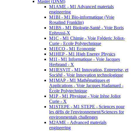
Master (DNM)
M1AME - M1 Advanced materials
engineering
M1BI - M1 Bio-informatique (Voie
Rosalind Franklin)
M1BS - M1 Biologie-Santé - Voie Boris
Ephrussi-X
M1C - M1 Chimie - Voie Fréderic Joliot-
Curie - Ecole Polytechnique
M1ECO - M1 Economie
M1HEP - M1 High Energy Physics
M1I - M1 Informatique - Voie Jacques
Herbrand - X
M1IESVIT - M1 Innovation, Entreprise, et
Société - Voie Innovation technologique
M1MAP - M1 Mathématiques et
Applications - Voie Jacques Hadamard -
École Polytechnique
M1P - M1 Physique - Voie Irène Joliot
Curie - X
M1STEPE - M1 STEPE - Sciences pour
les défis de l'environnement/Sciences for
environmentals challenges
M2AME - Advanced materials
engineering