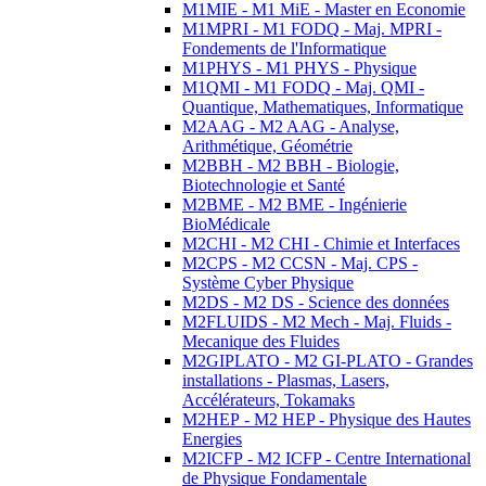
M1MIE - M1 MiE - Master en Economie
M1MPRI - M1 FODQ - Maj. MPRI -
Fondements de l'Informatique
M1PHYS - M1 PHYS - Physique
M1QMI - M1 FODQ - Maj. QMI -
Quantique, Mathematiques, Informatique
M2AAG - M2 AAG - Analyse,
Arithmétique, Géométrie
M2BBH - M2 BBH - Biologie,
Biotechnologie et Santé
M2BME - M2 BME - Ingénierie
BioMédicale
M2CHI - M2 CHI - Chimie et Interfaces
M2CPS - M2 CCSN - Maj. CPS -
Système Cyber Physique
M2DS - M2 DS - Science des données
M2FLUIDS - M2 Mech - Maj. Fluids -
Mecanique des Fluides
M2GIPLATO - M2 GI-PLATO - Grandes
installations - Plasmas, Lasers,
Accélérateurs, Tokamaks
M2HEP - M2 HEP - Physique des Hautes
Energies
M2ICFP - M2 ICFP - Centre International
de Physique Fondamentale