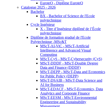
EuroteQ - Diplôme EuroteQ
Catalogue 2025 - 2026
Bachelor
BX - Bachelor of Science de l'Ecole
polytechnique
Cycle Ingénieur
X - Titre d’Ingénieur diplômé de l’École
polytechnique
Diplôme de formation gradué de l'Ecole
Polytechnique -MSc&T
MScT-AI-ViC - MScT-Artificial
Intelligence and Advanced Visual
Computing
MScT-CyS - MScT-Cybersecurity (CyS)
MScT-DDDF - MScT-Double Degree
Data and Finance (DDDF)
MScT-DEPP - MScT-Data and Economics
for Public Policy (DEPP)
MScT-DSAIB - MScT-Data Science and
AI for Business
MScT-EDACF - MScT-Economics, Data
Analytics and Corporate Finance
MScT-EESM - MScT-Environmental
Engineering and Sustainability
Management