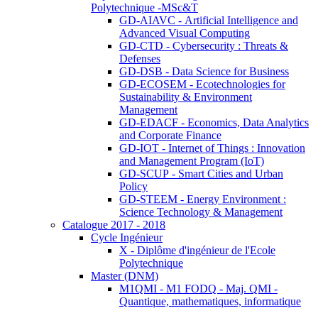
Polytechnique -MSc&T
GD-AIAVC - Artificial Intelligence and
Advanced Visual Computing
GD-CTD - Cybersecurity : Threats &
Defenses
GD-DSB - Data Science for Business
GD-ECOSEM - Ecotechnologies for
Sustainability & Environment
Management
GD-EDACF - Economics, Data Analytics
and Corporate Finance
GD-IOT - Internet of Things : Innovation
and Management Program (IoT)
GD-SCUP - Smart Cities and Urban
Policy
GD-STEEM - Energy Environment :
Science Technology & Management
Catalogue 2017 - 2018
Cycle Ingénieur
X - Diplôme d'ingénieur de l'Ecole
Polytechnique
Master (DNM)
M1QMI - M1 FODQ - Maj. QMI -
Quantique, mathematiques, informatique