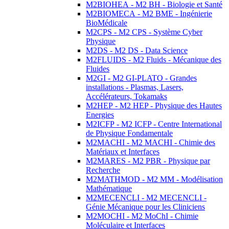
M2BIOHEA - M2 BH - Biologie et Santé
M2BIOMECA - M2 BME - Ingénierie
BioMédicale
M2CPS - M2 CPS - Système Cyber
Physique
M2DS - M2 DS - Data Science
M2FLUIDS - M2 Fluids - Mécanique des
Fluides
M2GI - M2 GI-PLATO - Grandes
installations - Plasmas, Lasers,
Accélérateurs, Tokamaks
M2HEP - M2 HEP - Physique des Hautes
Energies
M2ICFP - M2 ICFP - Centre International
de Physique Fondamentale
M2MACHI - M2 MACHI - Chimie des
Matériaux et Interfaces
M2MARES - M2 PBR - Physique par
Recherche
M2MATHMOD - M2 MM - Modélisation
Mathématique
M2MECENCLI - M2 MECENCLI -
Génie Mécanique pour les Cliniciens
M2MOCHI - M2 MoChI - Chimie
Moléculaire et Interfaces