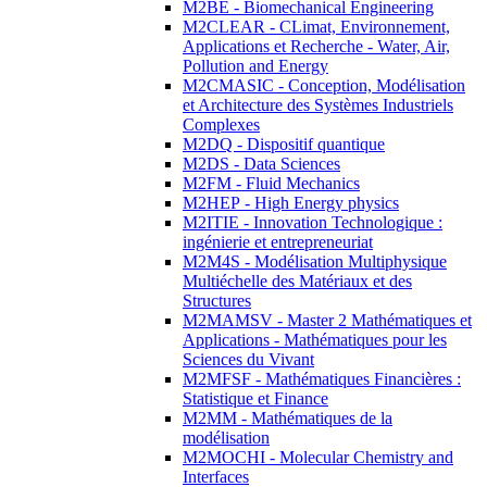
M2BE - Biomechanical Engineering
M2CLEAR - CLimat, Environnement,
Applications et Recherche - Water, Air,
Pollution and Energy
M2CMASIC - Conception, Modélisation
et Architecture des Systèmes Industriels
Complexes
M2DQ - Dispositif quantique
M2DS - Data Sciences
M2FM - Fluid Mechanics
M2HEP - High Energy physics
M2ITIE - Innovation Technologique :
ingénierie et entrepreneuriat
M2M4S - Modélisation Multiphysique
Multiéchelle des Matériaux et des
Structures
M2MAMSV - Master 2 Mathématiques et
Applications - Mathématiques pour les
Sciences du Vivant
M2MFSF - Mathématiques Financières :
Statistique et Finance
M2MM - Mathématiques de la
modélisation
M2MOCHI - Molecular Chemistry and
Interfaces