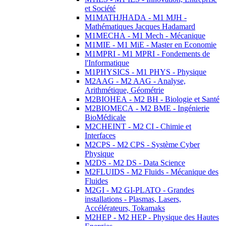
et Société
M1MATHJHADA - M1 MJH -
Mathématiques Jacques Hadamard
M1MECHA - M1 Mech - Mécanique
M1MIE - M1 MiE - Master en Economie
M1MPRI - M1 MPRI - Fondements de
l'Informatique
M1PHYSICS - M1 PHYS - Physique
M2AAG - M2 AAG - Analyse,
Arithmétique, Géométrie
M2BIOHEA - M2 BH - Biologie et Santé
M2BIOMECA - M2 BME - Ingénierie
BioMédicale
M2CHEINT - M2 CI - Chimie et
Interfaces
M2CPS - M2 CPS - Système Cyber
Physique
M2DS - M2 DS - Data Science
M2FLUIDS - M2 Fluids - Mécanique des
Fluides
M2GI - M2 GI-PLATO - Grandes
installations - Plasmas, Lasers,
Accélérateurs, Tokamaks
M2HEP - M2 HEP - Physique des Hautes