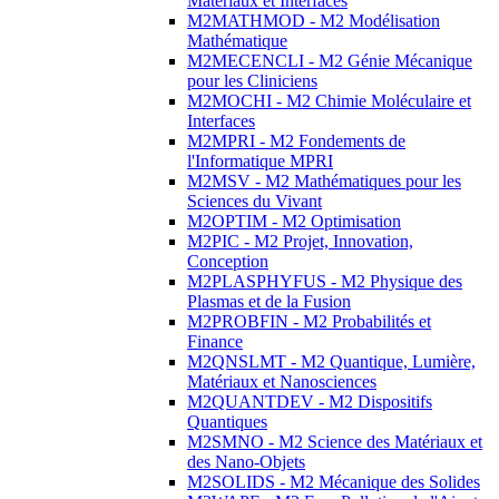
Matériaux et Interfaces
M2MATHMOD - M2 Modélisation
Mathématique
M2MECENCLI - M2 Génie Mécanique
pour les Cliniciens
M2MOCHI - M2 Chimie Moléculaire et
Interfaces
M2MPRI - M2 Fondements de
l'Informatique MPRI
M2MSV - M2 Mathématiques pour les
Sciences du Vivant
M2OPTIM - M2 Optimisation
M2PIC - M2 Projet, Innovation,
Conception
M2PLASPHYFUS - M2 Physique des
Plasmas et de la Fusion
M2PROBFIN - M2 Probabilités et
Finance
M2QNSLMT - M2 Quantique, Lumière,
Matériaux et Nanosciences
M2QUANTDEV - M2 Dispositifs
Quantiques
M2SMNO - M2 Science des Matériaux et
des Nano-Objets
M2SOLIDS - M2 Mécanique des Solides