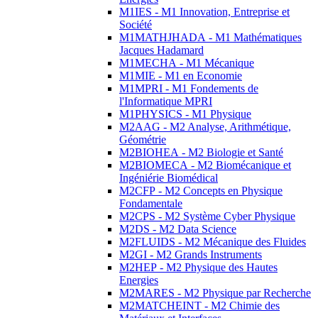
M1IES - M1 Innovation, Entreprise et
Société
M1MATHJHADA - M1 Mathématiques
Jacques Hadamard
M1MECHA - M1 Mécanique
M1MIE - M1 en Economie
M1MPRI - M1 Fondements de
l'Informatique MPRI
M1PHYSICS - M1 Physique
M2AAG - M2 Analyse, Arithmétique,
Géométrie
M2BIOHEA - M2 Biologie et Santé
M2BIOMECA - M2 Biomécanique et
Ingéniérie Biomédical
M2CFP - M2 Concepts en Physique
Fondamentale
M2CPS - M2 Système Cyber Physique
M2DS - M2 Data Science
M2FLUIDS - M2 Mécanique des Fluides
M2GI - M2 Grands Instruments
M2HEP - M2 Physique des Hautes
Energies
M2MARES - M2 Physique par Recherche
M2MATCHEINT - M2 Chimie des