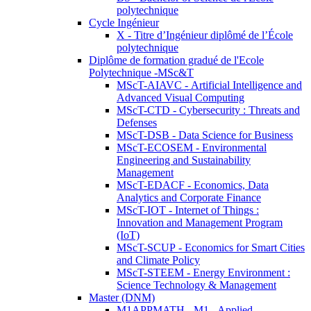
polytechnique
Cycle Ingénieur
X - Titre d’Ingénieur diplômé de l’École
polytechnique
Diplôme de formation gradué de l'Ecole
Polytechnique -MSc&T
MScT-AIAVC - Artificial Intelligence and
Advanced Visual Computing
MScT-CTD - Cybersecurity : Threats and
Defenses
MScT-DSB - Data Science for Business
MScT-ECOSEM - Environmental
Engineering and Sustainability
Management
MScT-EDACF - Economics, Data
Analytics and Corporate Finance
MScT-IOT - Internet of Things :
Innovation and Management Program
(IoT)
MScT-SCUP - Economics for Smart Cities
and Climate Policy
MScT-STEEM - Energy Environment :
Science Technology & Management
Master (DNM)
M1APPMATH - M1 - Applied