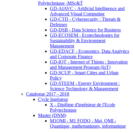
Polytechnique -MSc&T
GD-AIAVC - Artificial Intelligence and
Advanced Visual Computing
GD-CTD - Cybersecurity : Threats &
Defenses
GD-DSB - Data Science for Business
GD-ECOSEM - Ecotechnologies for
Sustainability & Environment
Management
GD-EDACF - Economics, Data Analytics
and Corporate Finance
GD-IOT - Internet of Things : Innovation
and Management Program (IoT)
GD-SCUP - Smart Cities and Urban
Policy
GD-STEEM - Energy Environment :
Science Technology & Management
Catalogue 2017 - 2018
Cycle Ingénieur
X - Diplôme d'ingénieur de l'Ecole
Polytechnique
Master (DNM)
M1QMI - M1 FODQ - Maj. QMI -
Quantique, mathematiques, informatique