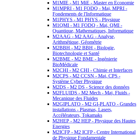
M1MIE - M1 MiE - Master en Economie
M1MPRI - M1 FODQ - Maj. MPRI -
Fondements de l'Informatique
M1PHYS - M1 PHYS - Physique
M1QMI - M1 FODQ - Maj. QMI -
Quantique, Mathematiques, Informatique
M2AAG - M2 AAG - Analyse,
Arithmétique, Géométrie
M2BBH - M2 BBH - Biologie,
Biotechnologie et Santé
M2BME - M2 BME - Ingénierie
BioMédicale
M2CHI - M2 CHI - Chimie et Interfaces
M2CPS - M2 CCSN - Maj. CPS -
Système Cyber Physique
M2DS - M2 DS - Science des données
M2FLUIDS - M2 Mech - Maj. Fluids -
Mecanique des Fluides
M2GIPLATO - M2 GI-PLATO - Grandes
installations - Plasmas, Lasers,
Accélérateurs, Tokamaks
M2HEP - M2 HEP - Physique des Hautes
Energies
M2ICFP - M2 ICFP - Centre International
de Physique Fondamentale