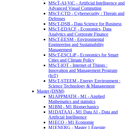
MScT-AI-ViC - Artificial Intelligence and
Advanced Visual Computing
MScT-CTD - Cybersecurity : Threats and
Defenses
MScT-DSB - Data Science for Business
MScT-EDACF - Economics, Data
Analytics and Corporate Finance
MScT-EESM - Environmental
Engineering and Sustainability
Management
MScT-ESCLiP - Economics for Smart
Cities and Climate Policy
MScT-IOT - Internet of Things :
Innovation and Management Program
(IoT)
MScT-STEEM - Energy Environment :
Science Technology & Management
Master (DNM)
M1APPMATH - M1 - Applied
Mathematics and statistics
M1BM - M1 Biomechanics
M1DATAAI - M1 Data AI - Data and
Artificial Intelligence
M1ECO - M1 Economie
M1ENERG - Master 1 Énergie