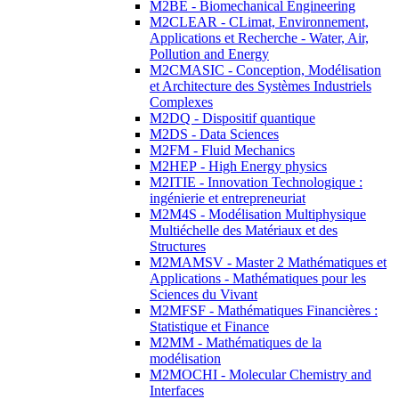
M2BE - Biomechanical Engineering
M2CLEAR - CLimat, Environnement,
Applications et Recherche - Water, Air,
Pollution and Energy
M2CMASIC - Conception, Modélisation
et Architecture des Systèmes Industriels
Complexes
M2DQ - Dispositif quantique
M2DS - Data Sciences
M2FM - Fluid Mechanics
M2HEP - High Energy physics
M2ITIE - Innovation Technologique :
ingénierie et entrepreneuriat
M2M4S - Modélisation Multiphysique
Multiéchelle des Matériaux et des
Structures
M2MAMSV - Master 2 Mathématiques et
Applications - Mathématiques pour les
Sciences du Vivant
M2MFSF - Mathématiques Financières :
Statistique et Finance
M2MM - Mathématiques de la
modélisation
M2MOCHI - Molecular Chemistry and
Interfaces