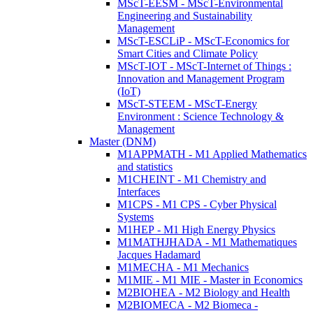
MScT-EESM - MScT-Environmental
Engineering and Sustainability
Management
MScT-ESCLiP - MScT-Economics for
Smart Cities and Climate Policy
MScT-IOT - MScT-Internet of Things :
Innovation and Management Program
(IoT)
MScT-STEEM - MScT-Energy
Environment : Science Technology &
Management
Master (DNM)
M1APPMATH - M1 Applied Mathematics
and statistics
M1CHEINT - M1 Chemistry and
Interfaces
M1CPS - M1 CPS - Cyber Physical
Systems
M1HEP - M1 High Energy Physics
M1MATHJHADA - M1 Mathematiques
Jacques Hadamard
M1MECHA - M1 Mechanics
M1MIE - M1 MIE - Master in Economics
M2BIOHEA - M2 Biology and Health
M2BIOMECA - M2 Biomeca -