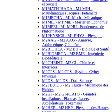
et Société
M1MATHJHADA - M1 MJH -
Mathématiques Jacques Hadamard
M1MECHA - M1 Mech - Mécanique
M1MIE - M1 MiE - Master en Economie
M1MPRI - M1 MPRI - Fondements de
l'Informatique
M1PHYSICS - M1 PHYS - Physique
M2AAG - M2 AAG - Analyse,
Arithmétique, Géométrie
M2BIOHEA - M2 BH - Biologie et Santé
M2BIOMECA - M2 BME - Ingénierie
BioMédicale
M2CHEINT - M2 CI - Chimie et
Interfaces
M2CPS - M2 CPS - Système Cyber
Physique
M2DS - M2 DS - Data Science
M2FLUIDS - M2 Fluids - Mécanique des
Fluides
M2GI - M2 GI-PLATO - Grandes
installations - Plasmas, Lasers,
Accélérateurs, Tokamaks
M2HEP - M2 HEP - Physique des Hautes