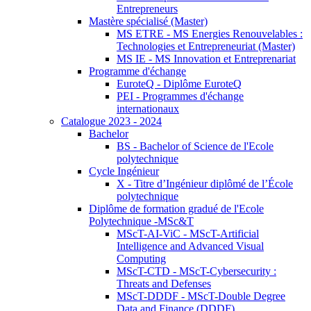
Entrepreneurs
Mastère spécialisé (Master)
MS ETRE - MS Energies Renouvelables :
Technologies et Entrepreneuriat (Master)
MS IE - MS Innovation et Entreprenariat
Programme d'échange
EuroteQ - Diplôme EuroteQ
PEI - Programmes d'échange
internationaux
Catalogue 2023 - 2024
Bachelor
BS - Bachelor of Science de l'Ecole
polytechnique
Cycle Ingénieur
X - Titre d’Ingénieur diplômé de l’École
polytechnique
Diplôme de formation gradué de l'Ecole
Polytechnique -MSc&T
MScT-AI-ViC - MScT-Artificial
Intelligence and Advanced Visual
Computing
MScT-CTD - MScT-Cybersecurity :
Threats and Defenses
MScT-DDDF - MScT-Double Degree
Data and Finance (DDDF)