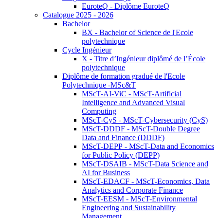
EuroteQ - Diplôme EuroteQ
Catalogue 2025 - 2026
Bachelor
BX - Bachelor of Science de l'Ecole
polytechnique
Cycle Ingénieur
X - Titre d’Ingénieur diplômé de l’École
polytechnique
Diplôme de formation gradué de l'Ecole
Polytechnique -MSc&T
MScT-AI-ViC - MScT-Artificial
Intelligence and Advanced Visual
Computing
MScT-CyS - MScT-Cybersecurity (CyS)
MScT-DDDF - MScT-Double Degree
Data and Finance (DDDF)
MScT-DEPP - MScT-Data and Economics
for Public Policy (DEPP)
MScT-DSAIB - MScT-Data Science and
AI for Business
MScT-EDACF - MScT-Economics, Data
Analytics and Corporate Finance
MScT-EESM - MScT-Environmental
Engineering and Sustainability
Management