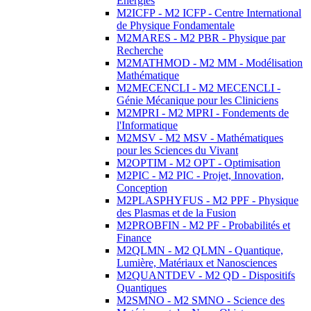
Energies
M2ICFP - M2 ICFP - Centre International
de Physique Fondamentale
M2MARES - M2 PBR - Physique par
Recherche
M2MATHMOD - M2 MM - Modélisation
Mathématique
M2MECENCLI - M2 MECENCLI -
Génie Mécanique pour les Cliniciens
M2MPRI - M2 MPRI - Fondements de
l'Informatique
M2MSV - M2 MSV - Mathématiques
pour les Sciences du Vivant
M2OPTIM - M2 OPT - Optimisation
M2PIC - M2 PIC - Projet, Innovation,
Conception
M2PLASPHYFUS - M2 PPF - Physique
des Plasmas et de la Fusion
M2PROBFIN - M2 PF - Probabilités et
Finance
M2QLMN - M2 QLMN - Quantique,
Lumière, Matériaux et Nanosciences
M2QUANTDEV - M2 QD - Dispositifs
Quantiques
M2SMNO - M2 SMNO - Science des