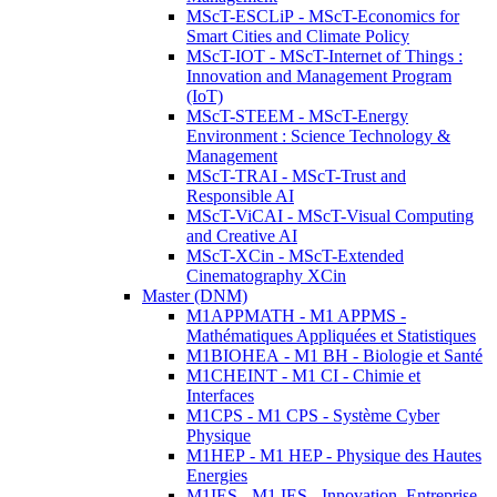
MScT-ESCLiP - MScT-Economics for
Smart Cities and Climate Policy
MScT-IOT - MScT-Internet of Things :
Innovation and Management Program
(IoT)
MScT-STEEM - MScT-Energy
Environment : Science Technology &
Management
MScT-TRAI - MScT-Trust and
Responsible AI
MScT-ViCAI - MScT-Visual Computing
and Creative AI
MScT-XCin - MScT-Extended
Cinematography XCin
Master (DNM)
M1APPMATH - M1 APPMS -
Mathématiques Appliquées et Statistiques
M1BIOHEA - M1 BH - Biologie et Santé
M1CHEINT - M1 CI - Chimie et
Interfaces
M1CPS - M1 CPS - Système Cyber
Physique
M1HEP - M1 HEP - Physique des Hautes
Energies
M1IES - M1 IES - Innovation, Entreprise