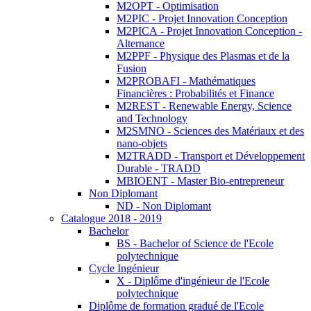
M2OPT - Optimisation
M2PIC - Projet Innovation Conception
M2PICA - Projet Innovation Conception -
Alternance
M2PPF - Physique des Plasmas et de la
Fusion
M2PROBAFI - Mathématiques
Financières : Probabilités et Finance
M2REST - Renewable Energy, Science
and Technology
M2SMNO - Sciences des Matériaux et des
nano-objets
M2TRADD - Transport et Développement
Durable - TRADD
MBIOENT - Master Bio-entrepreneur
Non Diplomant
ND - Non Diplomant
Catalogue 2018 - 2019
Bachelor
BS - Bachelor of Science de l'Ecole
polytechnique
Cycle Ingénieur
X - Diplôme d'ingénieur de l'Ecole
polytechnique
Diplôme de formation gradué de l'Ecole