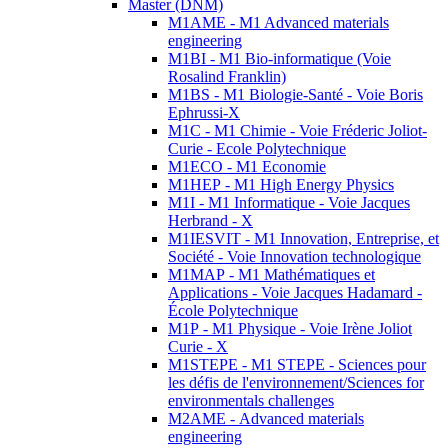
Master (DNM)
M1AME - M1 Advanced materials
engineering
M1BI - M1 Bio-informatique (Voie
Rosalind Franklin)
M1BS - M1 Biologie-Santé - Voie Boris
Ephrussi-X
M1C - M1 Chimie - Voie Fréderic Joliot-
Curie - Ecole Polytechnique
M1ECO - M1 Economie
M1HEP - M1 High Energy Physics
M1I - M1 Informatique - Voie Jacques
Herbrand - X
M1IESVIT - M1 Innovation, Entreprise, et
Société - Voie Innovation technologique
M1MAP - M1 Mathématiques et
Applications - Voie Jacques Hadamard -
École Polytechnique
M1P - M1 Physique - Voie Irène Joliot
Curie - X
M1STEPE - M1 STEPE - Sciences pour
les défis de l'environnement/Sciences for
environmentals challenges
M2AME - Advanced materials
engineering