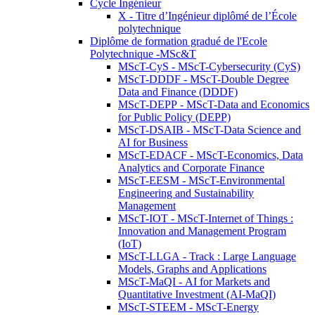
Cycle Ingénieur
X - Titre d’Ingénieur diplômé de l’École
polytechnique
Diplôme de formation gradué de l'Ecole
Polytechnique -MSc&T
MScT-CyS - MScT-Cybersecurity (CyS)
MScT-DDDF - MScT-Double Degree
Data and Finance (DDDF)
MScT-DEPP - MScT-Data and Economics
for Public Policy (DEPP)
MScT-DSAIB - MScT-Data Science and
AI for Business
MScT-EDACF - MScT-Economics, Data
Analytics and Corporate Finance
MScT-EESM - MScT-Environmental
Engineering and Sustainability
Management
MScT-IOT - MScT-Internet of Things :
Innovation and Management Program
(IoT)
MScT-LLGA - Track : Large Language
Models, Graphs and Applications
MScT-MaQI - AI for Markets and
Quantitative Investment (AI-MaQI)
MScT-STEEM - MScT-Energy