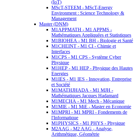
(IoT)
MScT-STEEM - MScT-Energy
Environment : Science Technology &
Management
Master (DNM)
M1APPMATH - M1 APPMS -
Mathématiques Appliquées et Statistiques
M1BIOHEA - M1 BH - Biologie et Santé
M1CHEINT - M1 CI - Chimie et
Interfaces
M1CPS - M1 CPS - Système Cyber
Physique
M1HEP - M1 HEP - Physique des Hautes
Energies
M1IES - M1 IES - Innovation, Entreprise
et Société
M1MATHJHADA - M1 MJH -
Mathématiques Jacques Hadamard
M1MECHA - M1 Mech - Mécanique
M1MIE - M1 MiE - Master en Economie
M1MPRI - M1 MPRI - Fondements de
l'Informatique
M1PHYSICS - M1 PHYS - Physique
M2AAG - M2 AAG - Analyse,
Arithmétique, Géométrie