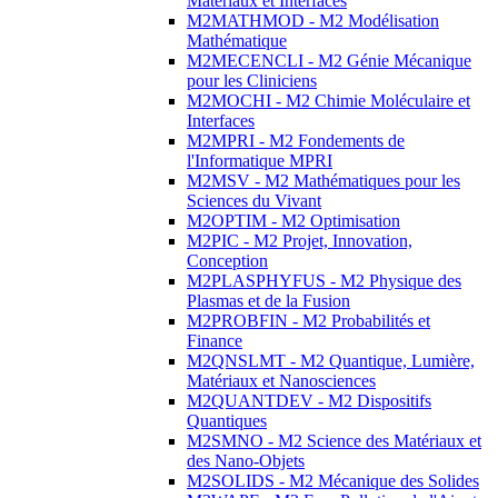
Matériaux et Interfaces
M2MATHMOD - M2 Modélisation
Mathématique
M2MECENCLI - M2 Génie Mécanique
pour les Cliniciens
M2MOCHI - M2 Chimie Moléculaire et
Interfaces
M2MPRI - M2 Fondements de
l'Informatique MPRI
M2MSV - M2 Mathématiques pour les
Sciences du Vivant
M2OPTIM - M2 Optimisation
M2PIC - M2 Projet, Innovation,
Conception
M2PLASPHYFUS - M2 Physique des
Plasmas et de la Fusion
M2PROBFIN - M2 Probabilités et
Finance
M2QNSLMT - M2 Quantique, Lumière,
Matériaux et Nanosciences
M2QUANTDEV - M2 Dispositifs
Quantiques
M2SMNO - M2 Science des Matériaux et
des Nano-Objets
M2SOLIDS - M2 Mécanique des Solides