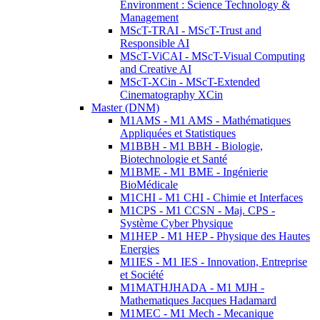
Environment : Science Technology &
Management
MScT-TRAI - MScT-Trust and
Responsible AI
MScT-ViCAI - MScT-Visual Computing
and Creative AI
MScT-XCin - MScT-Extended
Cinematography XCin
Master (DNM)
M1AMS - M1 AMS - Mathématiques
Appliquées et Statistiques
M1BBH - M1 BBH - Biologie,
Biotechnologie et Santé
M1BME - M1 BME - Ingénierie
BioMédicale
M1CHI - M1 CHI - Chimie et Interfaces
M1CPS - M1 CCSN - Maj. CPS -
Système Cyber Physique
M1HEP - M1 HEP - Physique des Hautes
Energies
M1IES - M1 IES - Innovation, Entreprise
et Société
M1MATHJHADA - M1 MJH -
Mathematiques Jacques Hadamard
M1MEC - M1 Mech - Mecanique