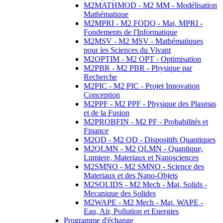
M2MATHMOD - M2 MM - Modélisation
Mathématique
M2MPRI - M2 FODQ - Maj. MPRI -
Fondements de l'Informatique
M2MSV - M2 MSV - Mathématiques
pour les Sciences du Vivant
M2OPTIM - M2 OPT - Optimisation
M2PBR - M2 PBR - Physique par
Recherche
M2PIC - M2 PIC - Projet Innovation
Conception
M2PPF - M2 PPF - Physique des Plasmas
et de la Fusion
M2PROBFIN - M2 PF - Probabilités et
Finance
M2QD - M2 QD - Dispositifs Quantiques
M2QLMN - M2 QLMN - Quantique,
Lumiere, Materiaux et Nanosciences
M2SMNO - M2 SMNO - Science des
Materiaux et des Nano-Objets
M2SOLIDS - M2 Mech - Maj. Solids -
Mecanique des Solides
M2WAPE - M2 Mech - Maj. WAPE -
Eau, Air, Pollution et Energies
Programme d'échange