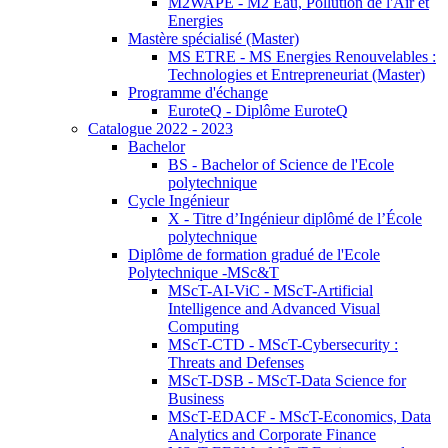
M2WAPE - M2 Eau, Pollution de l'Air et
Energies
Mastère spécialisé (Master)
MS ETRE - MS Energies Renouvelables :
Technologies et Entrepreneuriat (Master)
Programme d'échange
EuroteQ - Diplôme EuroteQ
Catalogue 2022 - 2023
Bachelor
BS - Bachelor of Science de l'Ecole
polytechnique
Cycle Ingénieur
X - Titre d’Ingénieur diplômé de l’École
polytechnique
Diplôme de formation gradué de l'Ecole
Polytechnique -MSc&T
MScT-AI-ViC - MScT-Artificial
Intelligence and Advanced Visual
Computing
MScT-CTD - MScT-Cybersecurity :
Threats and Defenses
MScT-DSB - MScT-Data Science for
Business
MScT-EDACF - MScT-Economics, Data
Analytics and Corporate Finance