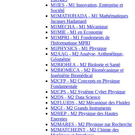
M1IES - M1 Innovation, Entreprise et
Société
M1MATHJHADA - M1 Mathématiques
Jacques Hadamard
M1MECHA - M1 Mécanique
M1MIE - M1 en Economie
M1MPRI - M1 Fondements de
l'Informatique MPRI
M1PHYSICS - M1 Physique
M2AAG - M2 Analyse, Arithmétique,
Géométrie
M2BIOHEA - M2 Biologie et Santé
M2BIOMECA - M2 Biomécanique et
Ingéniérie Biomédical
M2CFP - M2 Concepts en Physique
Fondamentale
M2CPS - M2 Système Cyber Physique
M2DS - M2 Data Science
M2FLUIDS - M2 Mécanique des Fluides
M2GI - M2 Grands Instruments
M2HEP - M2 Physique des Hautes
Energies
M2MARES - M2 Physique par Recherche
M2MATCHEINT - M2 Chimie des