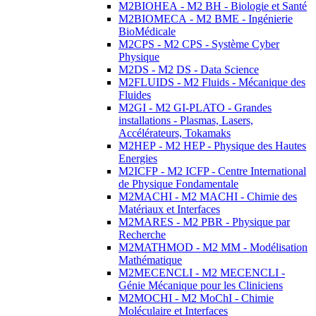
M2BIOHEA - M2 BH - Biologie et Santé
M2BIOMECA - M2 BME - Ingénierie
BioMédicale
M2CPS - M2 CPS - Système Cyber
Physique
M2DS - M2 DS - Data Science
M2FLUIDS - M2 Fluids - Mécanique des
Fluides
M2GI - M2 GI-PLATO - Grandes
installations - Plasmas, Lasers,
Accélérateurs, Tokamaks
M2HEP - M2 HEP - Physique des Hautes
Energies
M2ICFP - M2 ICFP - Centre International
de Physique Fondamentale
M2MACHI - M2 MACHI - Chimie des
Matériaux et Interfaces
M2MARES - M2 PBR - Physique par
Recherche
M2MATHMOD - M2 MM - Modélisation
Mathématique
M2MECENCLI - M2 MECENCLI -
Génie Mécanique pour les Cliniciens
M2MOCHI - M2 MoChI - Chimie
Moléculaire et Interfaces