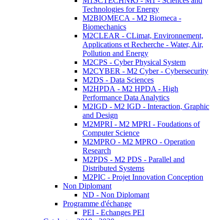
M1SCTECHNRJ - M1 - Sciences and
Technologies for Energy
M2BIOMECA - M2 Biomeca -
Biomechanics
M2CLEAR - CLimat, Environnement,
Applications et Recherche - Water, Air,
Pollution and Energy
M2CPS - Cyber Physical System
M2CYBER - M2 Cyber - Cybersecurity
M2DS - Data Sciences
M2HPDA - M2 HPDA - High
Performance Data Analytics
M2IGD - M2 IGD - Interaction, Graphic
and Design
M2MPRI - M2 MPRI - Foudations of
Computer Science
M2MPRO - M2 MPRO - Operation
Research
M2PDS - M2 PDS - Parallel and
Distributed Systems
M2PIC - Projet Innovation Conception
Non Diplomant
ND - Non Diplomant
Programme d'échange
PEI - Echanges PEI