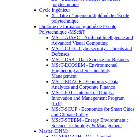
polytechnique
Cycle Ingénieur
X - Titre d’Ingénieur diplômé de l’École
polytechnique
Diplôme de formation gradué de l'Ecole
Polytechnique -MSc&T
MScT-AIAVC - Artificial Intelligence and
Advanced Visual Computing
MScT-CTD - Cybersecurity : Threats and
Defenses
MScT-DSB - Data Science for Business
MScT-ECOSEM - Environmental
Engineering and Sustainability
Management
MScT-EDACF - Economics, Data
Analytics and Corporate Finance
MScT-IOT - Internet of Things :
Innovation and Management Program
(IoT)
MScT-SCUP - Economics for Smart Cities
and Climate Policy
MScT-STEEM - Energy Environment :
Science Technology & Management
Master (DNM)
M1APPMATH - M1 - Applied