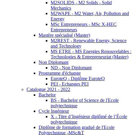
M2SOLIDS - M2 Solids - Solid
Mechanics
M2WAPE - M2 Water, Air, Pollution and
Energy
MSc Entrepreneurs - MSc X-HEC
Entrepreneurs
Mastère spécialisé (Master)
M2REST - Renewable Energy, Science
and Technology
MS ETRE - MS Energies Renouvelables :
Technologies & Entrepreneuriat (Master)
Non Diplomant
ND - Non Diplomant
Programme d'échange
EuroteQ - Diplôme EuroteQ
PEI - Echanges PEI
Catalogue 2021 - 2022
Bachelor
BS - Bachelor of Science de l'Ecole
polytechnique
Cycle Ingénieur
X - Titre d’Ingénieur diplômé de l’École
polytechnique
Diplôme de formation gradué de l'Ecole
Polytechnique -MSc&T