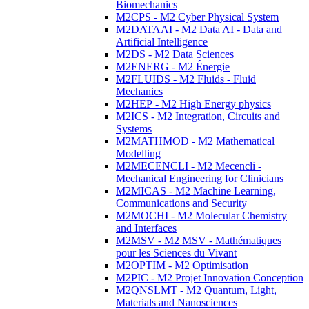
Biomechanics
M2CPS - M2 Cyber Physical System
M2DATAAI - M2 Data AI - Data and
Artificial Intelligence
M2DS - M2 Data Sciences
M2ENERG - M2 Énergie
M2FLUIDS - M2 Fluids - Fluid
Mechanics
M2HEP - M2 High Energy physics
M2ICS - M2 Integration, Circuits and
Systems
M2MATHMOD - M2 Mathematical
Modelling
M2MECENCLI - M2 Mecencli -
Mechanical Engineering for Clinicians
M2MICAS - M2 Machine Learning,
Communications and Security
M2MOCHI - M2 Molecular Chemistry
and Interfaces
M2MSV - M2 MSV - Mathématiques
pour les Sciences du Vivant
M2OPTIM - M2 Optimisation
M2PIC - M2 Projet Innovation Conception
M2QNSLMT - M2 Quantum, Light,
Materials and Nanosciences