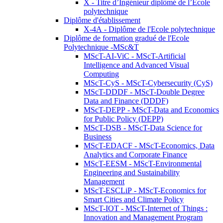
X - Titre d’Ingénieur diplômé de l’École
polytechnique
Diplôme d'établissement
X-4A - Diplôme de l'Ecole polytechnique
Diplôme de formation gradué de l'Ecole
Polytechnique -MSc&T
MScT-AI-ViC - MScT-Artificial
Intelligence and Advanced Visual
Computing
MScT-CyS - MScT-Cybersecurity (CyS)
MScT-DDDF - MScT-Double Degree
Data and Finance (DDDF)
MScT-DEPP - MScT-Data and Economics
for Public Policy (DEPP)
MScT-DSB - MScT-Data Science for
Business
MScT-EDACF - MScT-Economics, Data
Analytics and Corporate Finance
MScT-EESM - MScT-Environmental
Engineering and Sustainability
Management
MScT-ESCLiP - MScT-Economics for
Smart Cities and Climate Policy
MScT-IOT - MScT-Internet of Things :
Innovation and Management Program