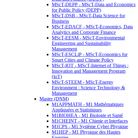
MScT-DEPP - MScT-Data and Economics
for Public Policy (DEPP)
MScT-DSB - MScT-Data Science for
Business
MScT-EDACF - MScT-Economics, Data
Analytics and Corporate Finance
MScT-EESM - MScT-Environmental
Engineering and Sustainability
Management
MScT-ESCLiP - MScT-Economics for
Smart Cities and Climate Policy
MScT-IOT - MScT-Internet of Things :
Innovation and Management Program
(IoT)
MScT-STEEM - MScT-Energy
Environment : Science Technology &
Management
Master (DNM)
M1APPMATH - M1 Mathématiques
Appliquées et Statistiques
M1BIOHEA - M1 Biologie et Santé
M1CHEINT - M1 Chimie et Interfaces
M1CPS - M1 Système Cyber Physique
M1HEP - M1 Physique des Hautes
Energies