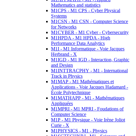
Mathematics and statistics
M1CPS - M1 CPS - Cyber Physical
Systems
M1CSN - M1 CSN - Computer Science
for Networks
M1CYBER - M1 Cyber - Cybersecurity
M1HPDA - M1 HPDA - High
Performance Data Analytics
M1I - M1 Informatique - Voie Jacques
Herbrand - X
M1IGD - M1 IGD - Interaction, Graphic
and Design
M1INTTRACPHY - M1 - International
Track in Physics
M1MAP - M1 Mathématiques et
Applications - Voie Jacques Hadamard -
École Polytechnique
M1MATHAPP - M1 - Mathématiques
Appliquées
M1MPRI - M1 MPRI - Foudations of
Computer Science
M1P - M1 Physique - Voie Irène Joliot
Curie - X
M1PHYSICS - M1 - Physics