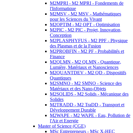
M2MPRI - M2 MPRI - Fondements de
l'Informatique
M2MSV - M2 MSV - Mathématiques
pour les Sciences du Vivant
M2OPTIM - M2 OPT - Optimisation
M2PIC - M2 PIC - Projet, Innovation,
Conception
M2PLASPHYFUS - M2 PPF - Physique
des Plasmas et de la Fusion
M2PROBFIN - M2 PF - Probabilités et
Finance
M2QLMN - M2 QLMN - Quantique,
Lumière, Matériaux et Nanosciences
M2QUANTDEV - M2 QD - Dispositifs
Quantiques
M2SMNO - M2 SMNO - Science des
Matériaux et des Nano-Objets
M2SOLIDS - M2 Solids - Mécanique des
Solides
M2TRADD - M2 TraDD - Transport et
Développement Durable
M2WAPE - M2 WAPE - Eau, Pollution de
l'Air et Energie
Master of Science (CGE)
MSc Entrepreneurs - MSc X-HEC