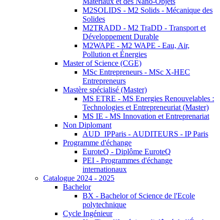
Matériaux et des Nano-Objets
M2SOLIDS - M2 Solids - Mécanique des
Solides
M2TRADD - M2 TraDD - Transport et
Développement Durable
M2WAPE - M2 WAPE - Eau, Air,
Pollution et Énergies
Master of Science (CGE)
MSc Entrepreneurs - MSc X-HEC
Entrepreneurs
Mastère spécialisé (Master)
MS ETRE - MS Energies Renouvelables :
Technologies et Entrepreneuriat (Master)
MS IE - MS Innovation et Entreprenariat
Non Diplomant
AUD_IPParis - AUDITEURS - IP Paris
Programme d'échange
EuroteQ - Diplôme EuroteQ
PEI - Programmes d'échange
internationaux
Catalogue 2024 - 2025
Bachelor
BX - Bachelor of Science de l'Ecole
polytechnique
Cycle Ingénieur