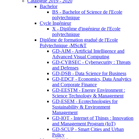
Catalogue 2019 - 2020
Bachelor
BS - Bachelor of Science de l'Ecole
polytechnique
Cycle Ingénieur
X - Diplôme d'ingénieur de l'Ecole
polytechnique
Diplôme de formation gradué de l'Ecole
Polytechnique -MSc&T
GD-AIM - Artificial Intelligence and
Advanced Visual Computing
GD-CYBSEC - Cybersecurity : Threats
and Defenses
GD-DSB - Data Science for Business
GD-EDCF - Economics, Data Analytics
and Corporate Finance
GD-EESTM - Energy Environment :
Science Technology & Management
GD-ESEM - Ecotechnologies for
Sustainability & Environment
Management
GD-IOT - Internet of Things : Innovation
and Management Program (IoT)
GD-SCUP - Smart Cities and Urban
Policy