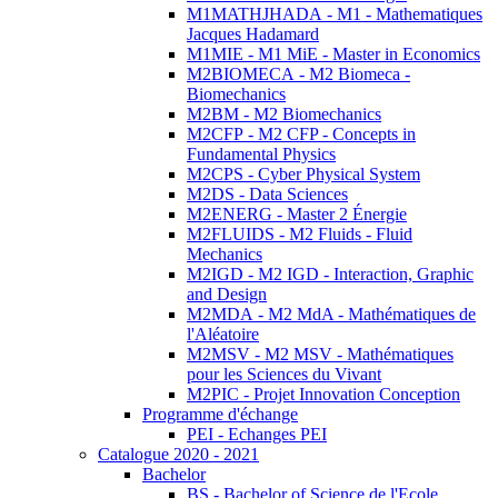
M1MATHJHADA - M1 - Mathematiques
Jacques Hadamard
M1MIE - M1 MiE - Master in Economics
M2BIOMECA - M2 Biomeca -
Biomechanics
M2BM - M2 Biomechanics
M2CFP - M2 CFP - Concepts in
Fundamental Physics
M2CPS - Cyber Physical System
M2DS - Data Sciences
M2ENERG - Master 2 Énergie
M2FLUIDS - M2 Fluids - Fluid
Mechanics
M2IGD - M2 IGD - Interaction, Graphic
and Design
M2MDA - M2 MdA - Mathématiques de
l'Aléatoire
M2MSV - M2 MSV - Mathématiques
pour les Sciences du Vivant
M2PIC - Projet Innovation Conception
Programme d'échange
PEI - Echanges PEI
Catalogue 2020 - 2021
Bachelor
BS - Bachelor of Science de l'Ecole