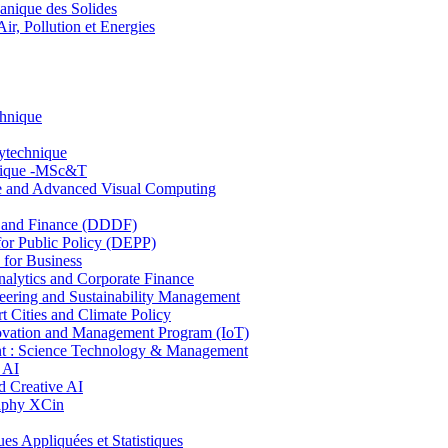
nique des Solides
, Pollution et Energies
chnique
lytechnique
hnique -MSc&T
ce and Advanced Visual Computing
and Finance (DDDF)
r Public Policy (DEPP)
for Business
ytics and Corporate Finance
ring and Sustainability Management
Cities and Climate Policy
ovation and Management Program (IoT)
: Science Technology & Management
 AI
 Creative AI
aphy XCin
ppliquées et Statistiques