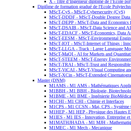
X - Titre d’Ingénieur diplômé de l’École po
Diplôme de formation gradué de l'Ecole Polytec
MScT-CyS - MScT-Cybersecurity (CyS)
MScT-DDDF - MScT-Double Degree Data 
MScT-DEPP - MScT-Data and Economics fo
MScT-DSAIB - MScT-Data Science and AI 
MScT-EDACF - MScT-Economics, Data Anal
MScT-EESM - MScT-Environmental Enginee
MScT-IOT - MScT-Internet of Things : Inn
MScT-LLGA - Track : Large Language Mode
MScT-MaQI - AI for Markets and Quantitat
MScT-STEEM - MScT-Energy Environment 
MScT-TRAI - MScT-Trust and Responsible
MScT-ViCAI - MScT-Visual Computing and
MScT-XCin - MScT-Extended Cinematogr
Master (DNM)
M1AMS - M1 AMS - Mathématiques Appliqué
M1BBH - M1 BBH - Biologie, Biotechnolog
M1BME - M1 BME - Ingénierie BioMédica
M1CHI - M1 CHI - Chimie et Interfaces
M1CPS - M1 CCSN - Maj. CPS - Système 
M1HEP - M1 HEP - Physique des Hautes E
M1IES - M1 IES - Innovation, Entreprise et
M1MATHJHADA - M1 MJH - Mathematiqu
M1MEC - M1 Mech - Mecanique