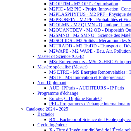
M2OPTIM - M2 OPT - Optimisation
M2PIC - M2 PIC - Projet, Innovation, Conc
M2PLASPHYFUS - M2 PPF - Physique des P
M2PROBFIN - M2 PF - Probabilités et Fin
M2QLMN - M2 QLMN - Quantique, Lumière
M2QUANTDEV - M2 QD - Dispositifs Qua
M2SMNO - M2 SMNO - Science des Matéri
M2SOLIDS - M2 Solids - Mécanique des So
M2TRADD - M2 TraDD - Transport et Dév
M2WAPE - M2 WAPE - Eau, Air, Pollution 
Master of Science (CGE)
MSc Entrepreneurs - MSc X-HEC Entrepre
Mastère spécialisé (Master)
MS ETRE - MS Energies Renouvelables : Tec
MS IE - MS Innovation et Entreprenariat
Non Diplomant
AUD_IPParis - AUDITEURS - IP Paris
Programme d'échange
EuroteQ - Diplôme EuroteQ
PEI - Programmes d'échange internationaux
Catalogue 2024 - 2025
Bachelor
BX - Bachelor of Science de l'Ecole polyte
Cycle Ingénieur
X - Titre d’Ingénieur diplômé de l’École po