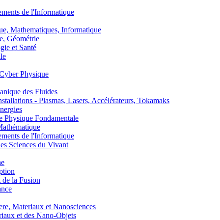
nts de l'Informatique
, Mathematiques, Informatique
, Géométrie
ie et Santé
le
Cyber Physique
nique des Fluides
lations - Plasmas, Lasers, Accélérateurs, Tokamaks
nergies
de Physique Fondamentale
athématique
nts de l'Informatique
s Sciences du Vivant
he
ption
 de la Fusion
ance
, Materiaux et Nanosciences
aux et des Nano-Objets