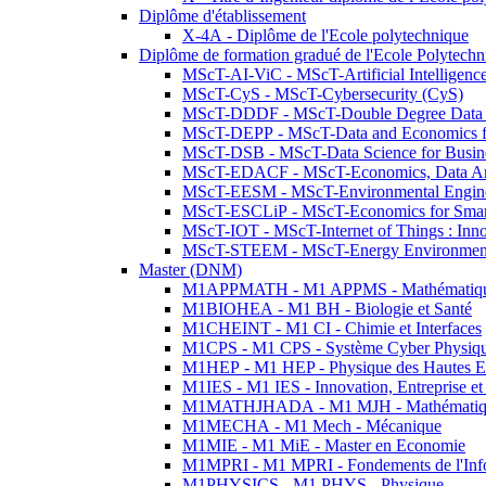
Diplôme d'établissement
X-4A - Diplôme de l'Ecole polytechnique
Diplôme de formation gradué de l'Ecole Polytec
MScT-AI-ViC - MScT-Artificial Intelligen
MScT-CyS - MScT-Cybersecurity (CyS)
MScT-DDDF - MScT-Double Degree Data 
MScT-DEPP - MScT-Data and Economics fo
MScT-DSB - MScT-Data Science for Busin
MScT-EDACF - MScT-Economics, Data Anal
MScT-EESM - MScT-Environmental Enginee
MScT-ESCLiP - MScT-Economics for Smart 
MScT-IOT - MScT-Internet of Things : Inn
MScT-STEEM - MScT-Energy Environment 
Master (DNM)
M1APPMATH - M1 APPMS - Mathématiques A
M1BIOHEA - M1 BH - Biologie et Santé
M1CHEINT - M1 CI - Chimie et Interfaces
M1CPS - M1 CPS - Système Cyber Physiq
M1HEP - M1 HEP - Physique des Hautes E
M1IES - M1 IES - Innovation, Entreprise et
M1MATHJHADA - M1 MJH - Mathématiqu
M1MECHA - M1 Mech - Mécanique
M1MIE - M1 MiE - Master en Economie
M1MPRI - M1 MPRI - Fondements de l'Inf
M1PHYSICS - M1 PHYS - Physique