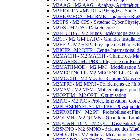
M2AAG - M2 AAG - Analyse, Arithmétique
M2BIOHEA - M2 BH - Biologie et Santé
M2BIOMECA - M2 BME - Ingénierie BioM
M2CPS - M2 CPS - Système Cyber Physiq
M2DS - M2 DS - Data Science
M2FLUIDS - M2 Fluids - Mécanique des Fl
M2GI - M2 GI-PLATO - Grandes installation
M2HEP - M2 HEP - Physique des Hautes E
M2ICFP - M2 ICFP - Centre International 
M2MACHI - M2 MACHI - Chimie des Matéri
M2MARES - M2 PBR - Physique par Rech
M2MATHMOD - M2 MM - Modélisation M
M2MECENCLI - M2 MECENCLI - Génie Méc
M2MOCHI - M2 MoChI - Chimie Moléculaire
M2MPRI - M2 MPRI - Fondements de l'Inf
M2MSV - M2 MSV - Mathématiques pour le
M2OPTIM - M2 OPT - Optimisation
M2PIC - M2 PIC - Projet, Innovation, Conc
M2PLASPHYFUS - M2 PPF - Physique des P
M2PROBFIN - M2 PF - Probabilités et Fin
M2QLMN - M2 QLMN - Quantique, Lumière
M2QUANTDEV - M2 QD - Dispositifs Qua
M2SMNO - M2 SMNO - Science des Matéri
M2SOLIDS - M2 Solids - Mécanique des So