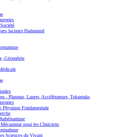
ue
nergies
 Société
es Jacques Hadamard
ormatique
, Géométrie
édicale
ue
uides
s - Plasmas, Lasers, Accélérateurs, Tokamaks
nergies
de Physique Fondamentale
erche
athématique
anique pour les Cliniciens
ormatique
s Sciences du Vivant