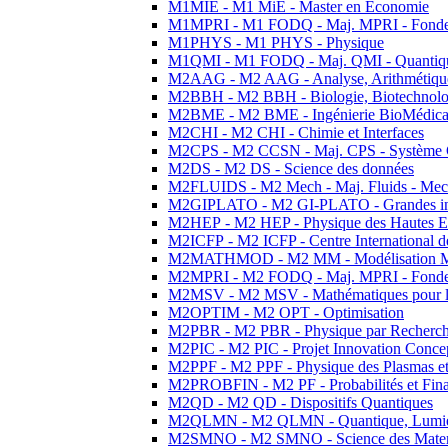
M1MIE - M1 MiE - Master en Economie
M1MPRI - M1 FODQ - Maj. MPRI - Fondeme
M1PHYS - M1 PHYS - Physique
M1QMI - M1 FODQ - Maj. QMI - Quantique
M2AAG - M2 AAG - Analyse, Arithmétique
M2BBH - M2 BBH - Biologie, Biotechnolog
M2BME - M2 BME - Ingénierie BioMédica
M2CHI - M2 CHI - Chimie et Interfaces
M2CPS - M2 CCSN - Maj. CPS - Système 
M2DS - M2 DS - Science des données
M2FLUIDS - M2 Mech - Maj. Fluids - Meca
M2GIPLATO - M2 GI-PLATO - Grandes instal
M2HEP - M2 HEP - Physique des Hautes E
M2ICFP - M2 ICFP - Centre International 
M2MATHMOD - M2 MM - Modélisation M
M2MPRI - M2 FODQ - Maj. MPRI - Fondeme
M2MSV - M2 MSV - Mathématiques pour le
M2OPTIM - M2 OPT - Optimisation
M2PBR - M2 PBR - Physique par Recherc
M2PIC - M2 PIC - Projet Innovation Conce
M2PPF - M2 PPF - Physique des Plasmas et
M2PROBFIN - M2 PF - Probabilités et Fin
M2QD - M2 QD - Dispositifs Quantiques
M2QLMN - M2 QLMN - Quantique, Lumiere
M2SMNO - M2 SMNO - Science des Materi