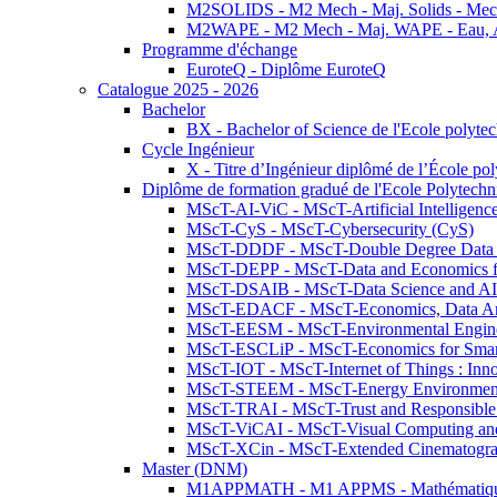
M2SOLIDS - M2 Mech - Maj. Solids - Meca
M2WAPE - M2 Mech - Maj. WAPE - Eau, Air
Programme d'échange
EuroteQ - Diplôme EuroteQ
Catalogue 2025 - 2026
Bachelor
BX - Bachelor of Science de l'Ecole polyte
Cycle Ingénieur
X - Titre d’Ingénieur diplômé de l’École po
Diplôme de formation gradué de l'Ecole Polytec
MScT-AI-ViC - MScT-Artificial Intelligen
MScT-CyS - MScT-Cybersecurity (CyS)
MScT-DDDF - MScT-Double Degree Data 
MScT-DEPP - MScT-Data and Economics fo
MScT-DSAIB - MScT-Data Science and AI 
MScT-EDACF - MScT-Economics, Data Anal
MScT-EESM - MScT-Environmental Enginee
MScT-ESCLiP - MScT-Economics for Smart 
MScT-IOT - MScT-Internet of Things : Inn
MScT-STEEM - MScT-Energy Environment 
MScT-TRAI - MScT-Trust and Responsible
MScT-ViCAI - MScT-Visual Computing and
MScT-XCin - MScT-Extended Cinematogr
Master (DNM)
M1APPMATH - M1 APPMS - Mathématiques A