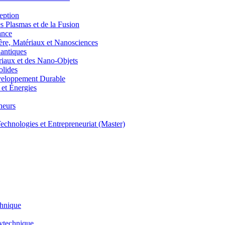
eption
lasmas et de la Fusion
ance
, Matériaux et Nanosciences
ntiques
aux et des Nano-Objets
lides
eloppement Durable
et Énergies
neurs
hnologies et Entrepreneuriat (Master)
chnique
lytechnique