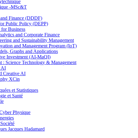
lytechnique
hnique -MSc&T
and Finance (DDDF)
r Public Policy (DEPP)
for Business
ytics and Corporate Finance
ring and Sustainability Management
ovation and Management Program (IoT)
ls, Graphs and Applications
ive Investment (AI-MaQI)
: Science Technology & Management
 AI
 Creative AI
aphy XCin
es et Statistiques
ie et Santé
le
Cyber Physique
nergies
 Société
es Jacques Hadamard