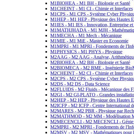
M1BIOHEA - M1 BH - Biologie et Santé
M1CHEINT - M1 CI - Chimie et Interfaces
M1CPS - M1 CPS - Système Cyber Physiq
M1HEP - M1 HEP - Physique des Hautes E
M1IES - M1 IES - Innovation, Entreprise et
M1MATHJHADA - M1 MJH - Mathématiqu
M1MECHA - M1 Mech - Mécanique
M1MIE - M1 MiE - Master en Economie
M1MPRI - M1 MPRI - Fondements de l'Inf
M1PHYSICS - M1 PHYS - Physique
M2AAG - M2 AAG - Analyse, Arithmétique
M2BIOHEA - M2 BH - Biologie et Santé
M2BIOMECA - M2 BME - Ingénierie BioM
M2CHEINT - M2 CI - Chimie et Interfaces
M2CPS - M2 CPS - Système Cyber Physiq
M2DS - M2 DS - Data Science
M2FLUIDS - M2 Fluids - Mécanique des Fl
M2GI - M2 GI-PLATO - Grandes installation
M2HEP - M2 HEP - Physique des Hautes E
M2ICFP - M2 ICFP - Centre International 
M2MARES - M2 PBR - Physique par Rech
M2MATHMOD - M2 MM - Modélisation M
M2MECENCLI - M2 MECENCLI - Génie Méc
M2MPRI - M2 MPRI - Fondements de l'Inf
M2MSV - M2 MSV - Mathématiques pour le