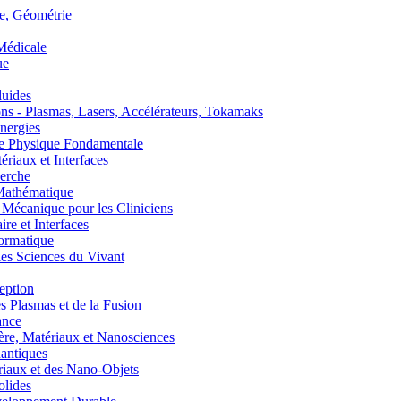
, Géométrie
édicale
ue
uides
s - Plasmas, Lasers, Accélérateurs, Tokamaks
nergies
de Physique Fondamentale
aux et Interfaces
erche
athématique
anique pour les Cliniciens
 et Interfaces
ormatique
s Sciences du Vivant
eption
lasmas et de la Fusion
ance
, Matériaux et Nanosciences
ntiques
aux et des Nano-Objets
lides