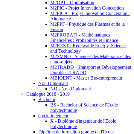
M2OPT - Optimisation
M2PIC - Projet Innovation Conception
M2PICA - Projet Innovation Conception -
Alternance
M2PPF - Physique des Plasmas et de la
Fusion
M2PROBAFI - Mathématiques
Financières : Probabilités et Finance
M2REST - Renewable Energy, Science
and Technology
M2SMNO - Sciences des Matériaux et des
nano-objets
M2TRADD - Transport et Développement
Durable - TRADD
MBIOENT - Master Bio-entrepreneur
Non Diplomant
ND - Non Diplomant
Catalogue 2018 - 2019
Bachelor
BS - Bachelor of Science de l'Ecole
polytechnique
Cycle Ingénieur
X - Diplôme d'ingénieur de l'Ecole
polytechnique
Diplôme de formation gradué de l'Ecole