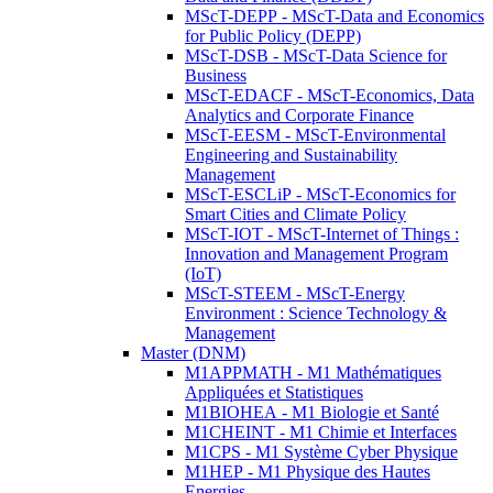
MScT-DEPP - MScT-Data and Economics
for Public Policy (DEPP)
MScT-DSB - MScT-Data Science for
Business
MScT-EDACF - MScT-Economics, Data
Analytics and Corporate Finance
MScT-EESM - MScT-Environmental
Engineering and Sustainability
Management
MScT-ESCLiP - MScT-Economics for
Smart Cities and Climate Policy
MScT-IOT - MScT-Internet of Things :
Innovation and Management Program
(IoT)
MScT-STEEM - MScT-Energy
Environment : Science Technology &
Management
Master (DNM)
M1APPMATH - M1 Mathématiques
Appliquées et Statistiques
M1BIOHEA - M1 Biologie et Santé
M1CHEINT - M1 Chimie et Interfaces
M1CPS - M1 Système Cyber Physique
M1HEP - M1 Physique des Hautes
Energies