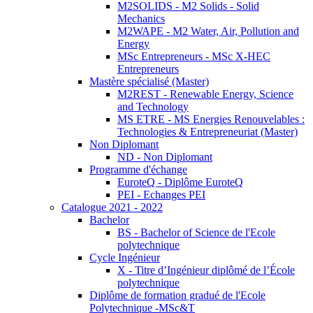
M2SOLIDS - M2 Solids - Solid
Mechanics
M2WAPE - M2 Water, Air, Pollution and
Energy
MSc Entrepreneurs - MSc X-HEC
Entrepreneurs
Mastère spécialisé (Master)
M2REST - Renewable Energy, Science
and Technology
MS ETRE - MS Energies Renouvelables :
Technologies & Entrepreneuriat (Master)
Non Diplomant
ND - Non Diplomant
Programme d'échange
EuroteQ - Diplôme EuroteQ
PEI - Echanges PEI
Catalogue 2021 - 2022
Bachelor
BS - Bachelor of Science de l'Ecole
polytechnique
Cycle Ingénieur
X - Titre d’Ingénieur diplômé de l’École
polytechnique
Diplôme de formation gradué de l'Ecole
Polytechnique -MSc&T