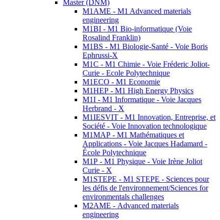
Master (DNM)
M1AME - M1 Advanced materials
engineering
M1BI - M1 Bio-informatique (Voie
Rosalind Franklin)
M1BS - M1 Biologie-Santé - Voie Boris
Ephrussi-X
M1C - M1 Chimie - Voie Fréderic Joliot-
Curie - Ecole Polytechnique
M1ECO - M1 Economie
M1HEP - M1 High Energy Physics
M1I - M1 Informatique - Voie Jacques
Herbrand - X
M1IESVIT - M1 Innovation, Entreprise, et
Société - Voie Innovation technologique
M1MAP - M1 Mathématiques et
Applications - Voie Jacques Hadamard -
École Polytechnique
M1P - M1 Physique - Voie Irène Joliot
Curie - X
M1STEPE - M1 STEPE - Sciences pour
les défis de l'environnement/Sciences for
environmentals challenges
M2AME - Advanced materials
engineering