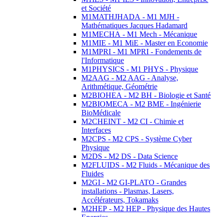
et Société
M1MATHJHADA - M1 MJH -
Mathématiques Jacques Hadamard
M1MECHA - M1 Mech - Mécanique
M1MIE - M1 MiE - Master en Economie
M1MPRI - M1 MPRI - Fondements de
l'Informatique
M1PHYSICS - M1 PHYS - Physique
M2AAG - M2 AAG - Analyse,
Arithmétique, Géométrie
M2BIOHEA - M2 BH - Biologie et Santé
M2BIOMECA - M2 BME - Ingénierie
BioMédicale
M2CHEINT - M2 CI - Chimie et
Interfaces
M2CPS - M2 CPS - Système Cyber
Physique
M2DS - M2 DS - Data Science
M2FLUIDS - M2 Fluids - Mécanique des
Fluides
M2GI - M2 GI-PLATO - Grandes
installations - Plasmas, Lasers,
Accélérateurs, Tokamaks
M2HEP - M2 HEP - Physique des Hautes