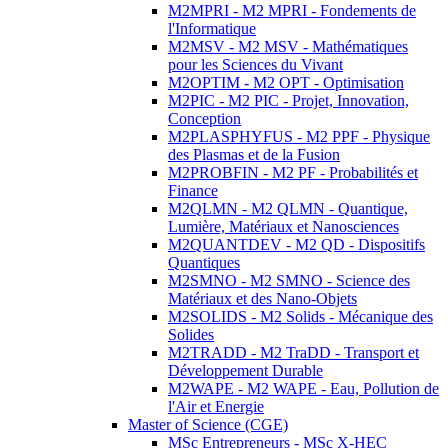
M2MPRI - M2 MPRI - Fondements de
l'Informatique
M2MSV - M2 MSV - Mathématiques
pour les Sciences du Vivant
M2OPTIM - M2 OPT - Optimisation
M2PIC - M2 PIC - Projet, Innovation,
Conception
M2PLASPHYFUS - M2 PPF - Physique
des Plasmas et de la Fusion
M2PROBFIN - M2 PF - Probabilités et
Finance
M2QLMN - M2 QLMN - Quantique,
Lumière, Matériaux et Nanosciences
M2QUANTDEV - M2 QD - Dispositifs
Quantiques
M2SMNO - M2 SMNO - Science des
Matériaux et des Nano-Objets
M2SOLIDS - M2 Solids - Mécanique des
Solides
M2TRADD - M2 TraDD - Transport et
Développement Durable
M2WAPE - M2 WAPE - Eau, Pollution de
l'Air et Energie
Master of Science (CGE)
MSc Entrepreneurs - MSc X-HEC