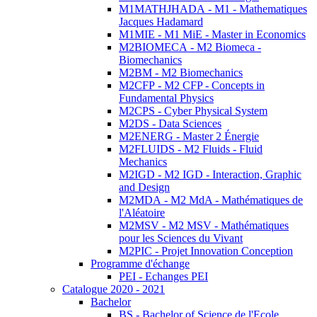
M1MATHJHADA - M1 - Mathematiques
Jacques Hadamard
M1MIE - M1 MiE - Master in Economics
M2BIOMECA - M2 Biomeca -
Biomechanics
M2BM - M2 Biomechanics
M2CFP - M2 CFP - Concepts in
Fundamental Physics
M2CPS - Cyber Physical System
M2DS - Data Sciences
M2ENERG - Master 2 Énergie
M2FLUIDS - M2 Fluids - Fluid
Mechanics
M2IGD - M2 IGD - Interaction, Graphic
and Design
M2MDA - M2 MdA - Mathématiques de
l'Aléatoire
M2MSV - M2 MSV - Mathématiques
pour les Sciences du Vivant
M2PIC - Projet Innovation Conception
Programme d'échange
PEI - Echanges PEI
Catalogue 2020 - 2021
Bachelor
BS - Bachelor of Science de l'Ecole