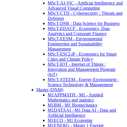
MScT-AI-ViC - Artificial Intelligence and
Advanced Visual Computing
MScT-CTD - Cybersecurity : Threats and
Defenses
MScT-DSB - Data Science for Business
MScT-EDACF - Economics, Data
Analytics and Corporate Finance
MScT-EESM - Environmental
Engineering and Sustainability
Management
MScT-ESCLiP - Economics for Smart
Cities and Climate Policy
MScT-IOT - Internet of Things :
Innovation and Management Program
(IoT)
MScT-STEEM - Energy Environment :
Science Technology & Management
Master (DNM)
M1APPMATH - M1 - Applied
Mathematics and statistics
M1BM - M1 Biomechanics
M1DATAAI - M1 Data AI - Data and
Artificial Intelligence
M1ECO - M1 Economie
M1ENERG - Master 1 Énergie