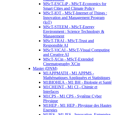
MScT-ESCLiP - MScT-Economics for
Smart Cities and Climate Policy
MScT-IOT - MScT-Internet of Things :
Innovation and Management Program
(IoT)
MScT-STEEM - MScT-Energy
Environment : Science Technology &
Management
MScT-TRAI - MScT-Trust and
Responsible AI
MScT-ViCAI - MScT-Visual Computing
and Creative AI
MScT-XCin - MScT-Extended
Cinematography XCin
Master (DNM)
M1APPMATH - M1 APPMS -
Mathématiques Appliquées et Statistiques
M1BIOHEA - M1 BH - Biologie et Santé
M1CHEINT - M1 CI - Chimie et
Interfaces
M1CPS - M1 CPS - Système Cyber
Physique
M1HEP - M1 HEP - Physique des Hautes
Energies
M1IES - M1 IES - Innovation, Entreprise