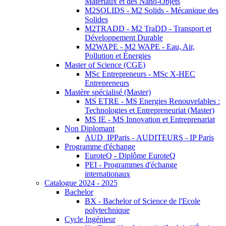
Matériaux et des Nano-Objets
M2SOLIDS - M2 Solids - Mécanique des
Solides
M2TRADD - M2 TraDD - Transport et
Développement Durable
M2WAPE - M2 WAPE - Eau, Air,
Pollution et Énergies
Master of Science (CGE)
MSc Entrepreneurs - MSc X-HEC
Entrepreneurs
Mastère spécialisé (Master)
MS ETRE - MS Energies Renouvelables :
Technologies et Entrepreneuriat (Master)
MS IE - MS Innovation et Entreprenariat
Non Diplomant
AUD_IPParis - AUDITEURS - IP Paris
Programme d'échange
EuroteQ - Diplôme EuroteQ
PEI - Programmes d'échange
internationaux
Catalogue 2024 - 2025
Bachelor
BX - Bachelor of Science de l'Ecole
polytechnique
Cycle Ingénieur