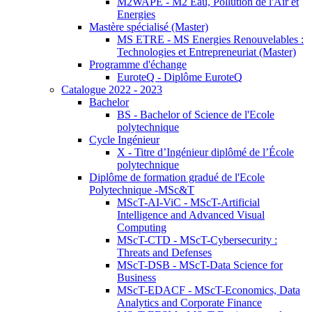
M2WAPE - M2 Eau, Pollution de l'Air et
Energies
Mastère spécialisé (Master)
MS ETRE - MS Energies Renouvelables :
Technologies et Entrepreneuriat (Master)
Programme d'échange
EuroteQ - Diplôme EuroteQ
Catalogue 2022 - 2023
Bachelor
BS - Bachelor of Science de l'Ecole
polytechnique
Cycle Ingénieur
X - Titre d’Ingénieur diplômé de l’École
polytechnique
Diplôme de formation gradué de l'Ecole
Polytechnique -MSc&T
MScT-AI-ViC - MScT-Artificial
Intelligence and Advanced Visual
Computing
MScT-CTD - MScT-Cybersecurity :
Threats and Defenses
MScT-DSB - MScT-Data Science for
Business
MScT-EDACF - MScT-Economics, Data
Analytics and Corporate Finance