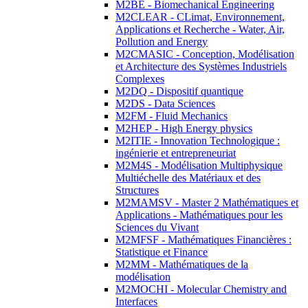
M2BE - Biomechanical Engineering
M2CLEAR - CLimat, Environnement,
Applications et Recherche - Water, Air,
Pollution and Energy
M2CMASIC - Conception, Modélisation
et Architecture des Systèmes Industriels
Complexes
M2DQ - Dispositif quantique
M2DS - Data Sciences
M2FM - Fluid Mechanics
M2HEP - High Energy physics
M2ITIE - Innovation Technologique :
ingénierie et entrepreneuriat
M2M4S - Modélisation Multiphysique
Multiéchelle des Matériaux et des
Structures
M2MAMSV - Master 2 Mathématiques et
Applications - Mathématiques pour les
Sciences du Vivant
M2MFSF - Mathématiques Financières :
Statistique et Finance
M2MM - Mathématiques de la
modélisation
M2MOCHI - Molecular Chemistry and
Interfaces