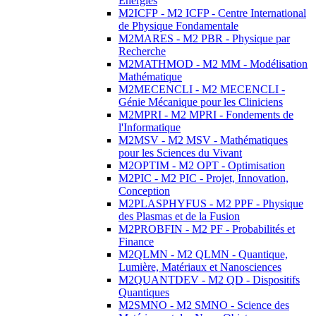
Energies
M2ICFP - M2 ICFP - Centre International
de Physique Fondamentale
M2MARES - M2 PBR - Physique par
Recherche
M2MATHMOD - M2 MM - Modélisation
Mathématique
M2MECENCLI - M2 MECENCLI -
Génie Mécanique pour les Cliniciens
M2MPRI - M2 MPRI - Fondements de
l'Informatique
M2MSV - M2 MSV - Mathématiques
pour les Sciences du Vivant
M2OPTIM - M2 OPT - Optimisation
M2PIC - M2 PIC - Projet, Innovation,
Conception
M2PLASPHYFUS - M2 PPF - Physique
des Plasmas et de la Fusion
M2PROBFIN - M2 PF - Probabilités et
Finance
M2QLMN - M2 QLMN - Quantique,
Lumière, Matériaux et Nanosciences
M2QUANTDEV - M2 QD - Dispositifs
Quantiques
M2SMNO - M2 SMNO - Science des