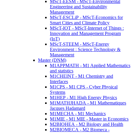
MScT-EESM - MScT-Environmental
Engineering and Sustainability
Management
MScT-ESCLiP - MScT-Economics for
Smart Cities and Climate Policy
MScT-IOT - MScT-Internet of Things :
Innovation and Management Program
(IoT)
MScT-STEEM - MScT-Energy
Environment : Science Technology &
Management
Master (DNM)
M1APPMATH - M1 Applied Mathematics
and statistics
M1CHEINT - M1 Chemistry and
Interfaces
M1CPS - M1 CPS - Cyber Physical
Systems
M1HEP - M1 High Energy Physics
M1MATHJHADA - M1 Mathematiques
Jacques Hadamard
M1MECHA - M1 Mechanics
M1MIE - M1 MIE - Master in Economics
M2BIOHEA - M2 Biology and Health
M2BIOMECA - M2 Biomeca -