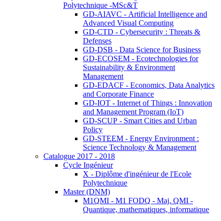
Polytechnique -MSc&T
GD-AIAVC - Artificial Intelligence and
Advanced Visual Computing
GD-CTD - Cybersecurity : Threats &
Defenses
GD-DSB - Data Science for Business
GD-ECOSEM - Ecotechnologies for
Sustainability & Environment
Management
GD-EDACF - Economics, Data Analytics
and Corporate Finance
GD-IOT - Internet of Things : Innovation
and Management Program (IoT)
GD-SCUP - Smart Cities and Urban
Policy
GD-STEEM - Energy Environment :
Science Technology & Management
Catalogue 2017 - 2018
Cycle Ingénieur
X - Diplôme d'ingénieur de l'Ecole
Polytechnique
Master (DNM)
M1QMI - M1 FODQ - Maj. QMI -
Quantique, mathematiques, informatique