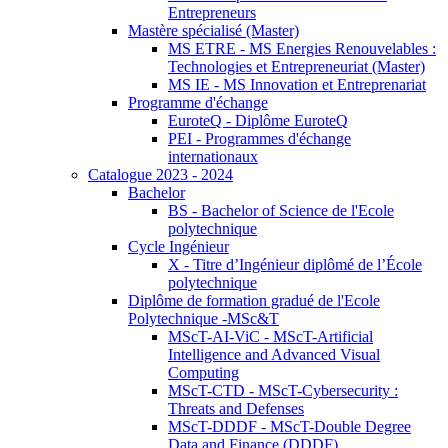
Entrepreneurs
Mastère spécialisé (Master)
MS ETRE - MS Energies Renouvelables :
Technologies et Entrepreneuriat (Master)
MS IE - MS Innovation et Entreprenariat
Programme d'échange
EuroteQ - Diplôme EuroteQ
PEI - Programmes d'échange
internationaux
Catalogue 2023 - 2024
Bachelor
BS - Bachelor of Science de l'Ecole
polytechnique
Cycle Ingénieur
X - Titre d’Ingénieur diplômé de l’École
polytechnique
Diplôme de formation gradué de l'Ecole
Polytechnique -MSc&T
MScT-AI-ViC - MScT-Artificial
Intelligence and Advanced Visual
Computing
MScT-CTD - MScT-Cybersecurity :
Threats and Defenses
MScT-DDDF - MScT-Double Degree
Data and Finance (DDDF)