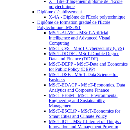
X - Titre d’Ingénieur diplômé de l’École
polytechnique
Diplôme d'établissement
X-4A - Diplôme de l'Ecole polytechnique
Diplôme de formation gradué de l'Ecole
Polytechnique -MSc&T
MScT-AI-ViC - MScT-Artificial
Intelligence and Advanced Visual
Computing
MScT-CyS - MScT-Cybersecurity (CyS)
MScT-DDDF - MScT-Double Degree
Data and Finance (DDDF)
MScT-DEPP - MScT-Data and Economics
for Public Policy (DEPP)
MScT-DSB - MScT-Data Science for
Business
MScT-EDACF - MScT-Economics, Data
Analytics and Corporate Finance
MScT-EESM - MScT-Environmental
Engineering and Sustainability
Management
MScT-ESCLiP - MScT-Economics for
Smart Cities and Climate Policy
MScT-IOT - MScT-Internet of Things :
Innovation and Management Program