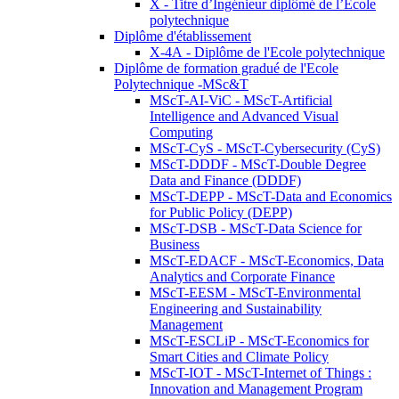
X - Titre d’Ingénieur diplômé de l’École
polytechnique
Diplôme d'établissement
X-4A - Diplôme de l'Ecole polytechnique
Diplôme de formation gradué de l'Ecole
Polytechnique -MSc&T
MScT-AI-ViC - MScT-Artificial
Intelligence and Advanced Visual
Computing
MScT-CyS - MScT-Cybersecurity (CyS)
MScT-DDDF - MScT-Double Degree
Data and Finance (DDDF)
MScT-DEPP - MScT-Data and Economics
for Public Policy (DEPP)
MScT-DSB - MScT-Data Science for
Business
MScT-EDACF - MScT-Economics, Data
Analytics and Corporate Finance
MScT-EESM - MScT-Environmental
Engineering and Sustainability
Management
MScT-ESCLiP - MScT-Economics for
Smart Cities and Climate Policy
MScT-IOT - MScT-Internet of Things :
Innovation and Management Program