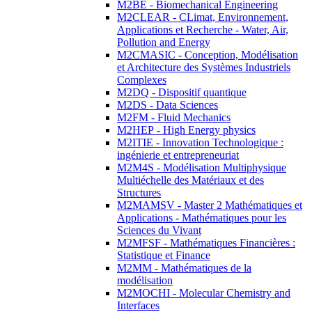
M2BE - Biomechanical Engineering
M2CLEAR - CLimat, Environnement,
Applications et Recherche - Water, Air,
Pollution and Energy
M2CMASIC - Conception, Modélisation
et Architecture des Systèmes Industriels
Complexes
M2DQ - Dispositif quantique
M2DS - Data Sciences
M2FM - Fluid Mechanics
M2HEP - High Energy physics
M2ITIE - Innovation Technologique :
ingénierie et entrepreneuriat
M2M4S - Modélisation Multiphysique
Multiéchelle des Matériaux et des
Structures
M2MAMSV - Master 2 Mathématiques et
Applications - Mathématiques pour les
Sciences du Vivant
M2MFSF - Mathématiques Financières :
Statistique et Finance
M2MM - Mathématiques de la
modélisation
M2MOCHI - Molecular Chemistry and
Interfaces