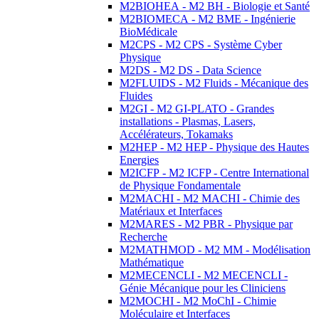
M2BIOHEA - M2 BH - Biologie et Santé
M2BIOMECA - M2 BME - Ingénierie
BioMédicale
M2CPS - M2 CPS - Système Cyber
Physique
M2DS - M2 DS - Data Science
M2FLUIDS - M2 Fluids - Mécanique des
Fluides
M2GI - M2 GI-PLATO - Grandes
installations - Plasmas, Lasers,
Accélérateurs, Tokamaks
M2HEP - M2 HEP - Physique des Hautes
Energies
M2ICFP - M2 ICFP - Centre International
de Physique Fondamentale
M2MACHI - M2 MACHI - Chimie des
Matériaux et Interfaces
M2MARES - M2 PBR - Physique par
Recherche
M2MATHMOD - M2 MM - Modélisation
Mathématique
M2MECENCLI - M2 MECENCLI -
Génie Mécanique pour les Cliniciens
M2MOCHI - M2 MoChI - Chimie
Moléculaire et Interfaces