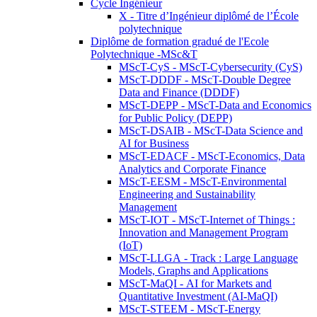
Cycle Ingénieur
X - Titre d’Ingénieur diplômé de l’École
polytechnique
Diplôme de formation gradué de l'Ecole
Polytechnique -MSc&T
MScT-CyS - MScT-Cybersecurity (CyS)
MScT-DDDF - MScT-Double Degree
Data and Finance (DDDF)
MScT-DEPP - MScT-Data and Economics
for Public Policy (DEPP)
MScT-DSAIB - MScT-Data Science and
AI for Business
MScT-EDACF - MScT-Economics, Data
Analytics and Corporate Finance
MScT-EESM - MScT-Environmental
Engineering and Sustainability
Management
MScT-IOT - MScT-Internet of Things :
Innovation and Management Program
(IoT)
MScT-LLGA - Track : Large Language
Models, Graphs and Applications
MScT-MaQI - AI for Markets and
Quantitative Investment (AI-MaQI)
MScT-STEEM - MScT-Energy