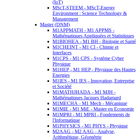
(IoT)
MScT-STEEM - MScT-Energy
Environment : Science Technology &
Management
Master (DNM)
M1APPMATH - M1 APPMS -
Mathématiques Appliquées et Statistiques
M1BIOHEA - M1 BH - Biologie et Santé
M1CHEINT - M1 CI - Chimie et
Interfaces
M1CPS - M1 CPS - Système Cyber
Physique
M1HEP - M1 HEP - Physique des Hautes
Energies
M1IES - M1 IES - Innovation, Entreprise
et Société
M1MATHJHADA - M1 MJH -
Mathématiques Jacques Hadamard
M1MECHA - M1 Mech - Mécanique
M1MIE - M1 MiE - Master en Economie
M1MPRI - M1 MPRI - Fondements de
l'Informatique
M1PHYSICS - M1 PHYS - Physique
M2AAG - M2 AAG - Analyse,
Arithmétique, Géométrie