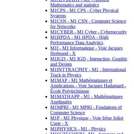
Mathematics and statistics
M1CPS - M1 CPS - Cyber Physical
Systems
M1CSN - M1 CSN - Computer Science
for Networks
M1CYBER - M1 Cyber - Cybersecurity
M1HPDA - M1 HPDA - High
Performance Data Analytics
M1I - M1 Informatique - Voie Jacques
Herbrand - X
M1IGD - M1 IGD - Interaction, Graphic
and Design
M1INTTRACPHY - M1 - International
Track in Physics
M1MAP - M1 Mathématiques et
Applications - Voie Jacques Hadamard -
École Polytechnique
M1MATHAPP - M1 - Mathématiques
Appliquées
M1MPRI - M1 MPRI - Foudations of
Computer Science
M1P - M1 Physique - Voie Irène Joliot
Curie - X
M1PHYSICS - M1 - Physics