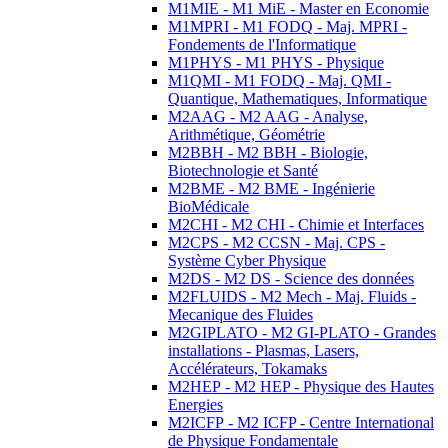
M1MIE - M1 MiE - Master en Economie
M1MPRI - M1 FODQ - Maj. MPRI -
Fondements de l'Informatique
M1PHYS - M1 PHYS - Physique
M1QMI - M1 FODQ - Maj. QMI -
Quantique, Mathematiques, Informatique
M2AAG - M2 AAG - Analyse,
Arithmétique, Géométrie
M2BBH - M2 BBH - Biologie,
Biotechnologie et Santé
M2BME - M2 BME - Ingénierie
BioMédicale
M2CHI - M2 CHI - Chimie et Interfaces
M2CPS - M2 CCSN - Maj. CPS -
Système Cyber Physique
M2DS - M2 DS - Science des données
M2FLUIDS - M2 Mech - Maj. Fluids -
Mecanique des Fluides
M2GIPLATO - M2 GI-PLATO - Grandes
installations - Plasmas, Lasers,
Accélérateurs, Tokamaks
M2HEP - M2 HEP - Physique des Hautes
Energies
M2ICFP - M2 ICFP - Centre International
de Physique Fondamentale