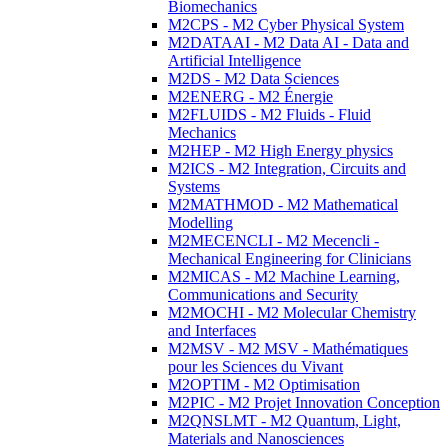
Biomechanics
M2CPS - M2 Cyber Physical System
M2DATAAI - M2 Data AI - Data and
Artificial Intelligence
M2DS - M2 Data Sciences
M2ENERG - M2 Énergie
M2FLUIDS - M2 Fluids - Fluid
Mechanics
M2HEP - M2 High Energy physics
M2ICS - M2 Integration, Circuits and
Systems
M2MATHMOD - M2 Mathematical
Modelling
M2MECENCLI - M2 Mecencli -
Mechanical Engineering for Clinicians
M2MICAS - M2 Machine Learning,
Communications and Security
M2MOCHI - M2 Molecular Chemistry
and Interfaces
M2MSV - M2 MSV - Mathématiques
pour les Sciences du Vivant
M2OPTIM - M2 Optimisation
M2PIC - M2 Projet Innovation Conception
M2QNSLMT - M2 Quantum, Light,
Materials and Nanosciences