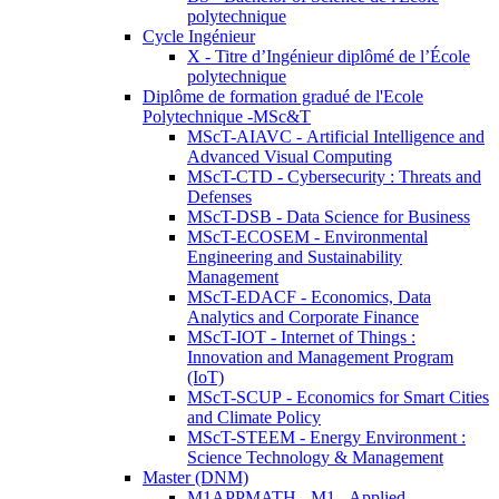
polytechnique
Cycle Ingénieur
X - Titre d’Ingénieur diplômé de l’École
polytechnique
Diplôme de formation gradué de l'Ecole
Polytechnique -MSc&T
MScT-AIAVC - Artificial Intelligence and
Advanced Visual Computing
MScT-CTD - Cybersecurity : Threats and
Defenses
MScT-DSB - Data Science for Business
MScT-ECOSEM - Environmental
Engineering and Sustainability
Management
MScT-EDACF - Economics, Data
Analytics and Corporate Finance
MScT-IOT - Internet of Things :
Innovation and Management Program
(IoT)
MScT-SCUP - Economics for Smart Cities
and Climate Policy
MScT-STEEM - Energy Environment :
Science Technology & Management
Master (DNM)
M1APPMATH - M1 - Applied