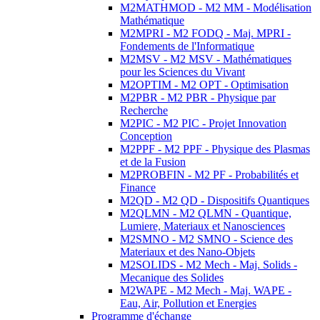
M2MATHMOD - M2 MM - Modélisation
Mathématique
M2MPRI - M2 FODQ - Maj. MPRI -
Fondements de l'Informatique
M2MSV - M2 MSV - Mathématiques
pour les Sciences du Vivant
M2OPTIM - M2 OPT - Optimisation
M2PBR - M2 PBR - Physique par
Recherche
M2PIC - M2 PIC - Projet Innovation
Conception
M2PPF - M2 PPF - Physique des Plasmas
et de la Fusion
M2PROBFIN - M2 PF - Probabilités et
Finance
M2QD - M2 QD - Dispositifs Quantiques
M2QLMN - M2 QLMN - Quantique,
Lumiere, Materiaux et Nanosciences
M2SMNO - M2 SMNO - Science des
Materiaux et des Nano-Objets
M2SOLIDS - M2 Mech - Maj. Solids -
Mecanique des Solides
M2WAPE - M2 Mech - Maj. WAPE -
Eau, Air, Pollution et Energies
Programme d'échange