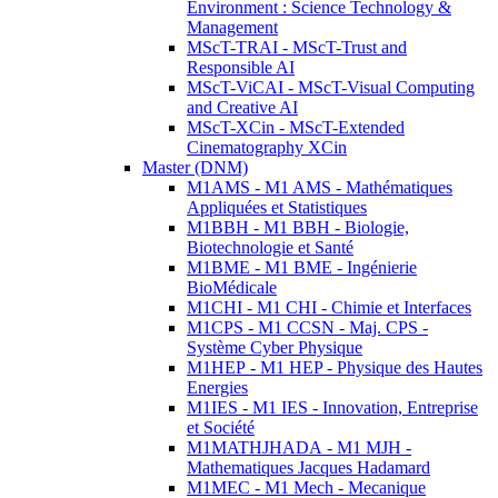
Environment : Science Technology &
Management
MScT-TRAI - MScT-Trust and
Responsible AI
MScT-ViCAI - MScT-Visual Computing
and Creative AI
MScT-XCin - MScT-Extended
Cinematography XCin
Master (DNM)
M1AMS - M1 AMS - Mathématiques
Appliquées et Statistiques
M1BBH - M1 BBH - Biologie,
Biotechnologie et Santé
M1BME - M1 BME - Ingénierie
BioMédicale
M1CHI - M1 CHI - Chimie et Interfaces
M1CPS - M1 CCSN - Maj. CPS -
Système Cyber Physique
M1HEP - M1 HEP - Physique des Hautes
Energies
M1IES - M1 IES - Innovation, Entreprise
et Société
M1MATHJHADA - M1 MJH -
Mathematiques Jacques Hadamard
M1MEC - M1 Mech - Mecanique