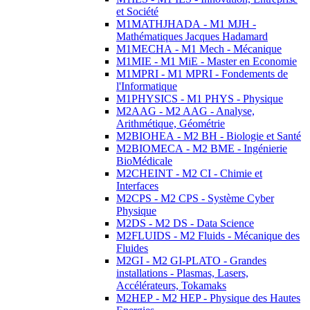
et Société
M1MATHJHADA - M1 MJH -
Mathématiques Jacques Hadamard
M1MECHA - M1 Mech - Mécanique
M1MIE - M1 MiE - Master en Economie
M1MPRI - M1 MPRI - Fondements de
l'Informatique
M1PHYSICS - M1 PHYS - Physique
M2AAG - M2 AAG - Analyse,
Arithmétique, Géométrie
M2BIOHEA - M2 BH - Biologie et Santé
M2BIOMECA - M2 BME - Ingénierie
BioMédicale
M2CHEINT - M2 CI - Chimie et
Interfaces
M2CPS - M2 CPS - Système Cyber
Physique
M2DS - M2 DS - Data Science
M2FLUIDS - M2 Fluids - Mécanique des
Fluides
M2GI - M2 GI-PLATO - Grandes
installations - Plasmas, Lasers,
Accélérateurs, Tokamaks
M2HEP - M2 HEP - Physique des Hautes