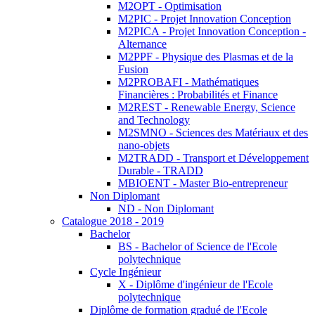
M2OPT - Optimisation
M2PIC - Projet Innovation Conception
M2PICA - Projet Innovation Conception -
Alternance
M2PPF - Physique des Plasmas et de la
Fusion
M2PROBAFI - Mathématiques
Financières : Probabilités et Finance
M2REST - Renewable Energy, Science
and Technology
M2SMNO - Sciences des Matériaux et des
nano-objets
M2TRADD - Transport et Développement
Durable - TRADD
MBIOENT - Master Bio-entrepreneur
Non Diplomant
ND - Non Diplomant
Catalogue 2018 - 2019
Bachelor
BS - Bachelor of Science de l'Ecole
polytechnique
Cycle Ingénieur
X - Diplôme d'ingénieur de l'Ecole
polytechnique
Diplôme de formation gradué de l'Ecole