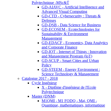
Polytechnique -MSc&T
GD-AIAVC - Artificial Intelligence and
Advanced Visual Computing
GD-CTD - Cybersecurity : Threats &
Defenses
GD-DSB - Data Science for Business
GD-ECOSEM - Ecotechnologies for
Sustainability & Environment
Management
GD-EDACF - Economics, Data Analytics
and Corporate Finance
GD-IOT - Internet of Things : Innovation
and Management Program (IoT)
GD-SCUP - Smart Cities and Urban
Policy
GD-STEEM - Energy Environment :
Science Technology & Management
Catalogue 2017 - 2018
Cycle Ingénieur
X - Diplôme d'ingénieur de l'Ecole
Polytechnique
Master (DNM)
M1QMI - M1 FODQ - Maj. QMI -
Quantique, mathematiques, informatique