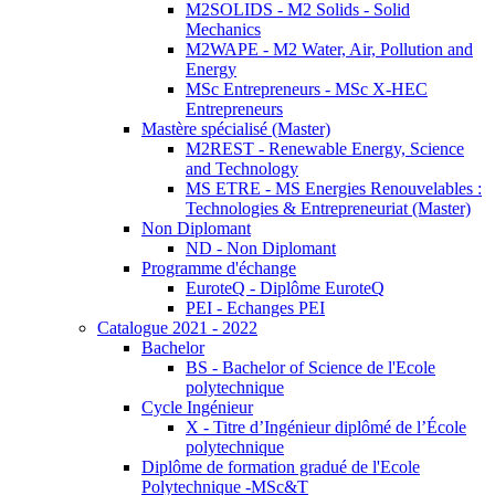
M2SOLIDS - M2 Solids - Solid
Mechanics
M2WAPE - M2 Water, Air, Pollution and
Energy
MSc Entrepreneurs - MSc X-HEC
Entrepreneurs
Mastère spécialisé (Master)
M2REST - Renewable Energy, Science
and Technology
MS ETRE - MS Energies Renouvelables :
Technologies & Entrepreneuriat (Master)
Non Diplomant
ND - Non Diplomant
Programme d'échange
EuroteQ - Diplôme EuroteQ
PEI - Echanges PEI
Catalogue 2021 - 2022
Bachelor
BS - Bachelor of Science de l'Ecole
polytechnique
Cycle Ingénieur
X - Titre d’Ingénieur diplômé de l’École
polytechnique
Diplôme de formation gradué de l'Ecole
Polytechnique -MSc&T