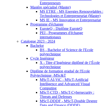
Entrepreneurs
Mastère spécialisé (Master)
MS ETRE - MS Energies Renouvelables :
Technologies et Entrepreneuriat (Master)
MS IE - MS Innovation et Entreprenariat
Programme d'échange
EuroteQ - Diplôme EuroteQ
PEI - Programmes d'échange
internationaux
Catalogue 2023 - 2024
Bachelor
BS - Bachelor of Science de l'Ecole
polytechnique
Cycle Ingénieur
X - Titre d’Ingénieur diplômé de l’École
polytechnique
Diplôme de formation gradué de l'Ecole
Polytechnique -MSc&T
MScT-AI-ViC - MScT-Artificial
Intelligence and Advanced Visual
Computing
MScT-CTD - MScT-Cybersecurity :
Threats and Defenses
MScT-DDDF - MScT-Double Degree
Data and Finance (DDDF)