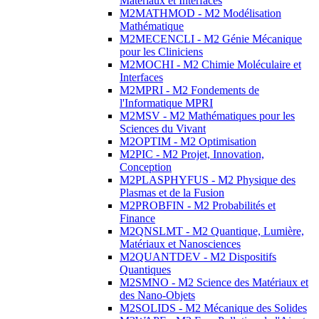
Matériaux et Interfaces
M2MATHMOD - M2 Modélisation
Mathématique
M2MECENCLI - M2 Génie Mécanique
pour les Cliniciens
M2MOCHI - M2 Chimie Moléculaire et
Interfaces
M2MPRI - M2 Fondements de
l'Informatique MPRI
M2MSV - M2 Mathématiques pour les
Sciences du Vivant
M2OPTIM - M2 Optimisation
M2PIC - M2 Projet, Innovation,
Conception
M2PLASPHYFUS - M2 Physique des
Plasmas et de la Fusion
M2PROBFIN - M2 Probabilités et
Finance
M2QNSLMT - M2 Quantique, Lumière,
Matériaux et Nanosciences
M2QUANTDEV - M2 Dispositifs
Quantiques
M2SMNO - M2 Science des Matériaux et
des Nano-Objets
M2SOLIDS - M2 Mécanique des Solides