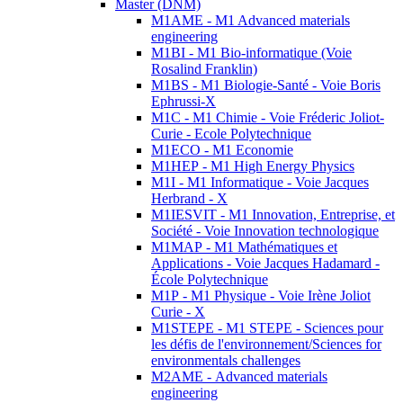
Master (DNM)
M1AME - M1 Advanced materials
engineering
M1BI - M1 Bio-informatique (Voie
Rosalind Franklin)
M1BS - M1 Biologie-Santé - Voie Boris
Ephrussi-X
M1C - M1 Chimie - Voie Fréderic Joliot-
Curie - Ecole Polytechnique
M1ECO - M1 Economie
M1HEP - M1 High Energy Physics
M1I - M1 Informatique - Voie Jacques
Herbrand - X
M1IESVIT - M1 Innovation, Entreprise, et
Société - Voie Innovation technologique
M1MAP - M1 Mathématiques et
Applications - Voie Jacques Hadamard -
École Polytechnique
M1P - M1 Physique - Voie Irène Joliot
Curie - X
M1STEPE - M1 STEPE - Sciences pour
les défis de l'environnement/Sciences for
environmentals challenges
M2AME - Advanced materials
engineering