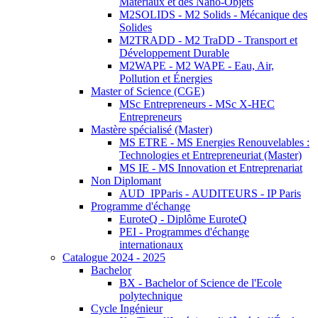
Matériaux et des Nano-Objets
M2SOLIDS - M2 Solids - Mécanique des
Solides
M2TRADD - M2 TraDD - Transport et
Développement Durable
M2WAPE - M2 WAPE - Eau, Air,
Pollution et Énergies
Master of Science (CGE)
MSc Entrepreneurs - MSc X-HEC
Entrepreneurs
Mastère spécialisé (Master)
MS ETRE - MS Energies Renouvelables :
Technologies et Entrepreneuriat (Master)
MS IE - MS Innovation et Entreprenariat
Non Diplomant
AUD_IPParis - AUDITEURS - IP Paris
Programme d'échange
EuroteQ - Diplôme EuroteQ
PEI - Programmes d'échange
internationaux
Catalogue 2024 - 2025
Bachelor
BX - Bachelor of Science de l'Ecole
polytechnique
Cycle Ingénieur