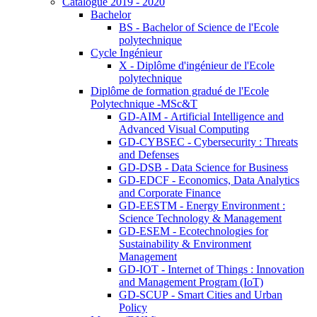
Catalogue 2019 - 2020
Bachelor
BS - Bachelor of Science de l'Ecole
polytechnique
Cycle Ingénieur
X - Diplôme d'ingénieur de l'Ecole
polytechnique
Diplôme de formation gradué de l'Ecole
Polytechnique -MSc&T
GD-AIM - Artificial Intelligence and
Advanced Visual Computing
GD-CYBSEC - Cybersecurity : Threats
and Defenses
GD-DSB - Data Science for Business
GD-EDCF - Economics, Data Analytics
and Corporate Finance
GD-EESTM - Energy Environment :
Science Technology & Management
GD-ESEM - Ecotechnologies for
Sustainability & Environment
Management
GD-IOT - Internet of Things : Innovation
and Management Program (IoT)
GD-SCUP - Smart Cities and Urban
Policy