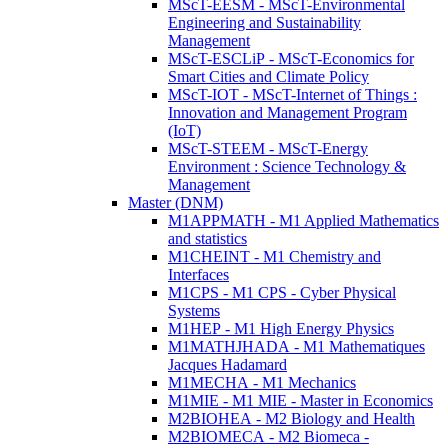
MScT-EESM - MScT-Environmental
Engineering and Sustainability
Management
MScT-ESCLiP - MScT-Economics for
Smart Cities and Climate Policy
MScT-IOT - MScT-Internet of Things :
Innovation and Management Program
(IoT)
MScT-STEEM - MScT-Energy
Environment : Science Technology &
Management
Master (DNM)
M1APPMATH - M1 Applied Mathematics
and statistics
M1CHEINT - M1 Chemistry and
Interfaces
M1CPS - M1 CPS - Cyber Physical
Systems
M1HEP - M1 High Energy Physics
M1MATHJHADA - M1 Mathematiques
Jacques Hadamard
M1MECHA - M1 Mechanics
M1MIE - M1 MIE - Master in Economics
M2BIOHEA - M2 Biology and Health
M2BIOMECA - M2 Biomeca -