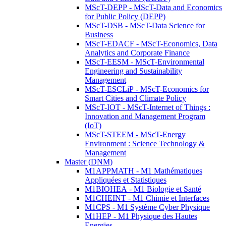
MScT-DEPP - MScT-Data and Economics
for Public Policy (DEPP)
MScT-DSB - MScT-Data Science for
Business
MScT-EDACF - MScT-Economics, Data
Analytics and Corporate Finance
MScT-EESM - MScT-Environmental
Engineering and Sustainability
Management
MScT-ESCLiP - MScT-Economics for
Smart Cities and Climate Policy
MScT-IOT - MScT-Internet of Things :
Innovation and Management Program
(IoT)
MScT-STEEM - MScT-Energy
Environment : Science Technology &
Management
Master (DNM)
M1APPMATH - M1 Mathématiques
Appliquées et Statistiques
M1BIOHEA - M1 Biologie et Santé
M1CHEINT - M1 Chimie et Interfaces
M1CPS - M1 Système Cyber Physique
M1HEP - M1 Physique des Hautes
Energies