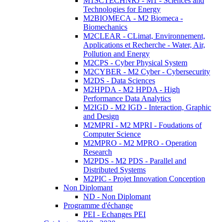
M1SCTECHNRJ - M1 - Sciences and
Technologies for Energy
M2BIOMECA - M2 Biomeca -
Biomechanics
M2CLEAR - CLimat, Environnement,
Applications et Recherche - Water, Air,
Pollution and Energy
M2CPS - Cyber Physical System
M2CYBER - M2 Cyber - Cybersecurity
M2DS - Data Sciences
M2HPDA - M2 HPDA - High
Performance Data Analytics
M2IGD - M2 IGD - Interaction, Graphic
and Design
M2MPRI - M2 MPRI - Foudations of
Computer Science
M2MPRO - M2 MPRO - Operation
Research
M2PDS - M2 PDS - Parallel and
Distributed Systems
M2PIC - Projet Innovation Conception
Non Diplomant
ND - Non Diplomant
Programme d'échange
PEI - Echanges PEI