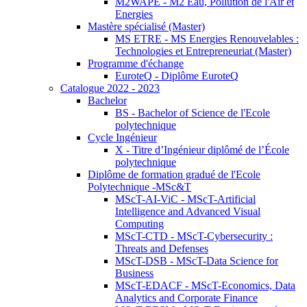
M2WAPE - M2 Eau, Pollution de l'Air et
Energies
Mastère spécialisé (Master)
MS ETRE - MS Energies Renouvelables :
Technologies et Entrepreneuriat (Master)
Programme d'échange
EuroteQ - Diplôme EuroteQ
Catalogue 2022 - 2023
Bachelor
BS - Bachelor of Science de l'Ecole
polytechnique
Cycle Ingénieur
X - Titre d’Ingénieur diplômé de l’École
polytechnique
Diplôme de formation gradué de l'Ecole
Polytechnique -MSc&T
MScT-AI-ViC - MScT-Artificial
Intelligence and Advanced Visual
Computing
MScT-CTD - MScT-Cybersecurity :
Threats and Defenses
MScT-DSB - MScT-Data Science for
Business
MScT-EDACF - MScT-Economics, Data
Analytics and Corporate Finance