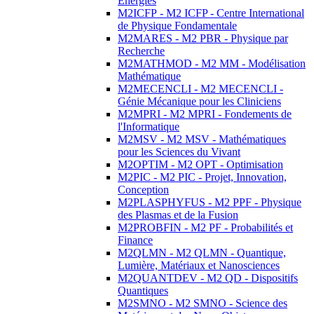
Energies
M2ICFP - M2 ICFP - Centre International
de Physique Fondamentale
M2MARES - M2 PBR - Physique par
Recherche
M2MATHMOD - M2 MM - Modélisation
Mathématique
M2MECENCLI - M2 MECENCLI -
Génie Mécanique pour les Cliniciens
M2MPRI - M2 MPRI - Fondements de
l'Informatique
M2MSV - M2 MSV - Mathématiques
pour les Sciences du Vivant
M2OPTIM - M2 OPT - Optimisation
M2PIC - M2 PIC - Projet, Innovation,
Conception
M2PLASPHYFUS - M2 PPF - Physique
des Plasmas et de la Fusion
M2PROBFIN - M2 PF - Probabilités et
Finance
M2QLMN - M2 QLMN - Quantique,
Lumière, Matériaux et Nanosciences
M2QUANTDEV - M2 QD - Dispositifs
Quantiques
M2SMNO - M2 SMNO - Science des