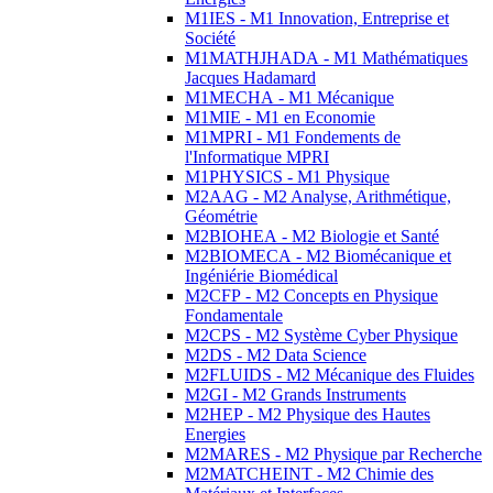
M1IES - M1 Innovation, Entreprise et
Société
M1MATHJHADA - M1 Mathématiques
Jacques Hadamard
M1MECHA - M1 Mécanique
M1MIE - M1 en Economie
M1MPRI - M1 Fondements de
l'Informatique MPRI
M1PHYSICS - M1 Physique
M2AAG - M2 Analyse, Arithmétique,
Géométrie
M2BIOHEA - M2 Biologie et Santé
M2BIOMECA - M2 Biomécanique et
Ingéniérie Biomédical
M2CFP - M2 Concepts en Physique
Fondamentale
M2CPS - M2 Système Cyber Physique
M2DS - M2 Data Science
M2FLUIDS - M2 Mécanique des Fluides
M2GI - M2 Grands Instruments
M2HEP - M2 Physique des Hautes
Energies
M2MARES - M2 Physique par Recherche
M2MATCHEINT - M2 Chimie des