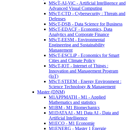
MScT-AI-ViC - Artificial Intelligence and
Advanced Visual Computing
MScT-CTD - Cybersecurity : Threats and
Defenses
MScT-DSB - Data Science for Business
MScT-EDACF - Economics, Data
Analytics and Corporate Finance
MScT-EESM - Environmental
Engineering and Sustainability
Management
MScT-ESCLiP - Economics for Smart
Cities and Climate Policy
MScT-IOT - Internet of Things :
Innovation and Management Program
(IoT)
MScT-STEEM - Energy Environment :
Science Technology & Management
Master (DNM)
M1APPMATH - M1 - Applied
Mathematics and statistics
M1BM - M1 Biomechanics
M1DATAAI - M1 Data AI - Data and
Artificial Intelligence
M1ECO - M1 Economie
M1ENERG - Master 1 Énergie