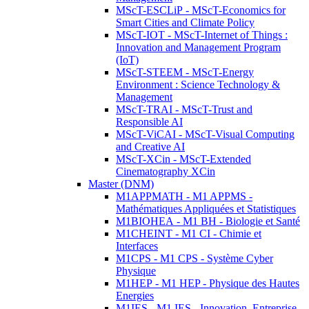
MScT-ESCLiP - MScT-Economics for
Smart Cities and Climate Policy
MScT-IOT - MScT-Internet of Things :
Innovation and Management Program
(IoT)
MScT-STEEM - MScT-Energy
Environment : Science Technology &
Management
MScT-TRAI - MScT-Trust and
Responsible AI
MScT-ViCAI - MScT-Visual Computing
and Creative AI
MScT-XCin - MScT-Extended
Cinematography XCin
Master (DNM)
M1APPMATH - M1 APPMS -
Mathématiques Appliquées et Statistiques
M1BIOHEA - M1 BH - Biologie et Santé
M1CHEINT - M1 CI - Chimie et
Interfaces
M1CPS - M1 CPS - Système Cyber
Physique
M1HEP - M1 HEP - Physique des Hautes
Energies
M1IES - M1 IES - Innovation, Entreprise