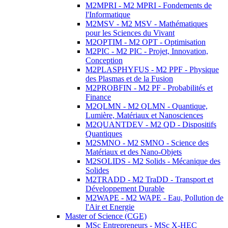
M2MPRI - M2 MPRI - Fondements de
l'Informatique
M2MSV - M2 MSV - Mathématiques
pour les Sciences du Vivant
M2OPTIM - M2 OPT - Optimisation
M2PIC - M2 PIC - Projet, Innovation,
Conception
M2PLASPHYFUS - M2 PPF - Physique
des Plasmas et de la Fusion
M2PROBFIN - M2 PF - Probabilités et
Finance
M2QLMN - M2 QLMN - Quantique,
Lumière, Matériaux et Nanosciences
M2QUANTDEV - M2 QD - Dispositifs
Quantiques
M2SMNO - M2 SMNO - Science des
Matériaux et des Nano-Objets
M2SOLIDS - M2 Solids - Mécanique des
Solides
M2TRADD - M2 TraDD - Transport et
Développement Durable
M2WAPE - M2 WAPE - Eau, Pollution de
l'Air et Energie
Master of Science (CGE)
MSc Entrepreneurs - MSc X-HEC