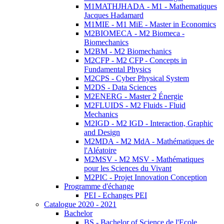
M1MATHJHADA - M1 - Mathematiques
Jacques Hadamard
M1MIE - M1 MiE - Master in Economics
M2BIOMECA - M2 Biomeca -
Biomechanics
M2BM - M2 Biomechanics
M2CFP - M2 CFP - Concepts in
Fundamental Physics
M2CPS - Cyber Physical System
M2DS - Data Sciences
M2ENERG - Master 2 Énergie
M2FLUIDS - M2 Fluids - Fluid
Mechanics
M2IGD - M2 IGD - Interaction, Graphic
and Design
M2MDA - M2 MdA - Mathématiques de
l'Aléatoire
M2MSV - M2 MSV - Mathématiques
pour les Sciences du Vivant
M2PIC - Projet Innovation Conception
Programme d'échange
PEI - Echanges PEI
Catalogue 2020 - 2021
Bachelor
BS - Bachelor of Science de l'Ecole