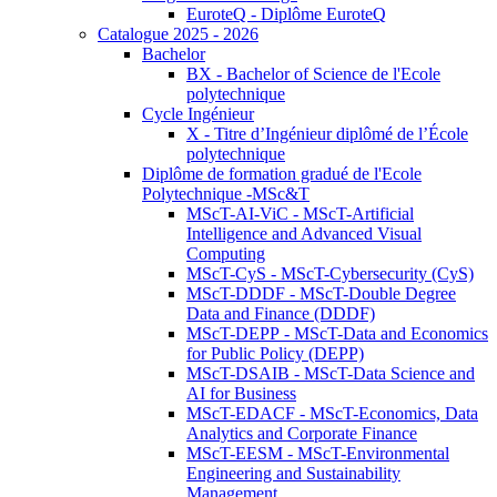
EuroteQ - Diplôme EuroteQ
Catalogue 2025 - 2026
Bachelor
BX - Bachelor of Science de l'Ecole
polytechnique
Cycle Ingénieur
X - Titre d’Ingénieur diplômé de l’École
polytechnique
Diplôme de formation gradué de l'Ecole
Polytechnique -MSc&T
MScT-AI-ViC - MScT-Artificial
Intelligence and Advanced Visual
Computing
MScT-CyS - MScT-Cybersecurity (CyS)
MScT-DDDF - MScT-Double Degree
Data and Finance (DDDF)
MScT-DEPP - MScT-Data and Economics
for Public Policy (DEPP)
MScT-DSAIB - MScT-Data Science and
AI for Business
MScT-EDACF - MScT-Economics, Data
Analytics and Corporate Finance
MScT-EESM - MScT-Environmental
Engineering and Sustainability
Management