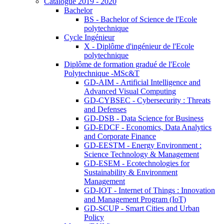
Catalogue 2019 - 2020
Bachelor
BS - Bachelor of Science de l'Ecole
polytechnique
Cycle Ingénieur
X - Diplôme d'ingénieur de l'Ecole
polytechnique
Diplôme de formation gradué de l'Ecole
Polytechnique -MSc&T
GD-AIM - Artificial Intelligence and
Advanced Visual Computing
GD-CYBSEC - Cybersecurity : Threats
and Defenses
GD-DSB - Data Science for Business
GD-EDCF - Economics, Data Analytics
and Corporate Finance
GD-EESTM - Energy Environment :
Science Technology & Management
GD-ESEM - Ecotechnologies for
Sustainability & Environment
Management
GD-IOT - Internet of Things : Innovation
and Management Program (IoT)
GD-SCUP - Smart Cities and Urban
Policy