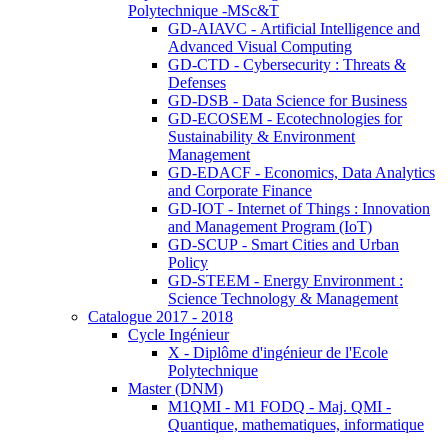
Polytechnique -MSc&T
GD-AIAVC - Artificial Intelligence and
Advanced Visual Computing
GD-CTD - Cybersecurity : Threats &
Defenses
GD-DSB - Data Science for Business
GD-ECOSEM - Ecotechnologies for
Sustainability & Environment
Management
GD-EDACF - Economics, Data Analytics
and Corporate Finance
GD-IOT - Internet of Things : Innovation
and Management Program (IoT)
GD-SCUP - Smart Cities and Urban
Policy
GD-STEEM - Energy Environment :
Science Technology & Management
Catalogue 2017 - 2018
Cycle Ingénieur
X - Diplôme d'ingénieur de l'Ecole
Polytechnique
Master (DNM)
M1QMI - M1 FODQ - Maj. QMI -
Quantique, mathematiques, informatique