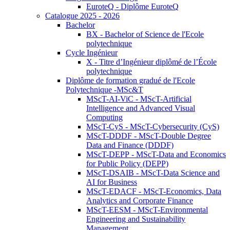
EuroteQ - Diplôme EuroteQ
Catalogue 2025 - 2026
Bachelor
BX - Bachelor of Science de l'Ecole
polytechnique
Cycle Ingénieur
X - Titre d’Ingénieur diplômé de l’École
polytechnique
Diplôme de formation gradué de l'Ecole
Polytechnique -MSc&T
MScT-AI-ViC - MScT-Artificial
Intelligence and Advanced Visual
Computing
MScT-CyS - MScT-Cybersecurity (CyS)
MScT-DDDF - MScT-Double Degree
Data and Finance (DDDF)
MScT-DEPP - MScT-Data and Economics
for Public Policy (DEPP)
MScT-DSAIB - MScT-Data Science and
AI for Business
MScT-EDACF - MScT-Economics, Data
Analytics and Corporate Finance
MScT-EESM - MScT-Environmental
Engineering and Sustainability
Management