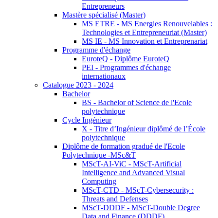
Entrepreneurs
Mastère spécialisé (Master)
MS ETRE - MS Energies Renouvelables :
Technologies et Entrepreneuriat (Master)
MS IE - MS Innovation et Entreprenariat
Programme d'échange
EuroteQ - Diplôme EuroteQ
PEI - Programmes d'échange
internationaux
Catalogue 2023 - 2024
Bachelor
BS - Bachelor of Science de l'Ecole
polytechnique
Cycle Ingénieur
X - Titre d’Ingénieur diplômé de l’École
polytechnique
Diplôme de formation gradué de l'Ecole
Polytechnique -MSc&T
MScT-AI-ViC - MScT-Artificial
Intelligence and Advanced Visual
Computing
MScT-CTD - MScT-Cybersecurity :
Threats and Defenses
MScT-DDDF - MScT-Double Degree
Data and Finance (DDDF)