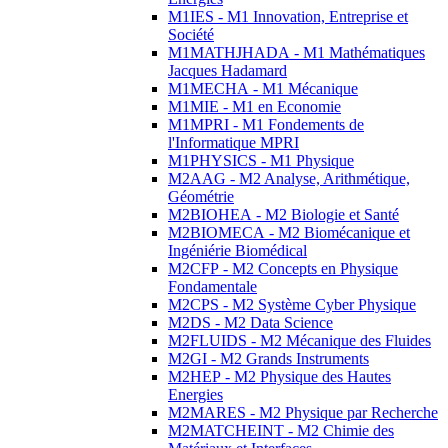
M1IES - M1 Innovation, Entreprise et
Société
M1MATHJHADA - M1 Mathématiques
Jacques Hadamard
M1MECHA - M1 Mécanique
M1MIE - M1 en Economie
M1MPRI - M1 Fondements de
l'Informatique MPRI
M1PHYSICS - M1 Physique
M2AAG - M2 Analyse, Arithmétique,
Géométrie
M2BIOHEA - M2 Biologie et Santé
M2BIOMECA - M2 Biomécanique et
Ingéniérie Biomédical
M2CFP - M2 Concepts en Physique
Fondamentale
M2CPS - M2 Système Cyber Physique
M2DS - M2 Data Science
M2FLUIDS - M2 Mécanique des Fluides
M2GI - M2 Grands Instruments
M2HEP - M2 Physique des Hautes
Energies
M2MARES - M2 Physique par Recherche
M2MATCHEINT - M2 Chimie des