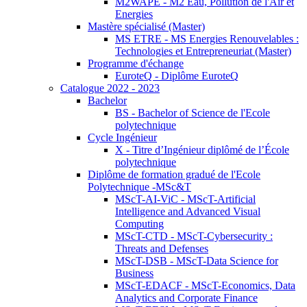
M2WAPE - M2 Eau, Pollution de l'Air et
Energies
Mastère spécialisé (Master)
MS ETRE - MS Energies Renouvelables :
Technologies et Entrepreneuriat (Master)
Programme d'échange
EuroteQ - Diplôme EuroteQ
Catalogue 2022 - 2023
Bachelor
BS - Bachelor of Science de l'Ecole
polytechnique
Cycle Ingénieur
X - Titre d’Ingénieur diplômé de l’École
polytechnique
Diplôme de formation gradué de l'Ecole
Polytechnique -MSc&T
MScT-AI-ViC - MScT-Artificial
Intelligence and Advanced Visual
Computing
MScT-CTD - MScT-Cybersecurity :
Threats and Defenses
MScT-DSB - MScT-Data Science for
Business
MScT-EDACF - MScT-Economics, Data
Analytics and Corporate Finance