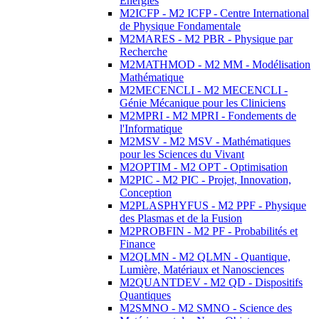
Energies
M2ICFP - M2 ICFP - Centre International
de Physique Fondamentale
M2MARES - M2 PBR - Physique par
Recherche
M2MATHMOD - M2 MM - Modélisation
Mathématique
M2MECENCLI - M2 MECENCLI -
Génie Mécanique pour les Cliniciens
M2MPRI - M2 MPRI - Fondements de
l'Informatique
M2MSV - M2 MSV - Mathématiques
pour les Sciences du Vivant
M2OPTIM - M2 OPT - Optimisation
M2PIC - M2 PIC - Projet, Innovation,
Conception
M2PLASPHYFUS - M2 PPF - Physique
des Plasmas et de la Fusion
M2PROBFIN - M2 PF - Probabilités et
Finance
M2QLMN - M2 QLMN - Quantique,
Lumière, Matériaux et Nanosciences
M2QUANTDEV - M2 QD - Dispositifs
Quantiques
M2SMNO - M2 SMNO - Science des