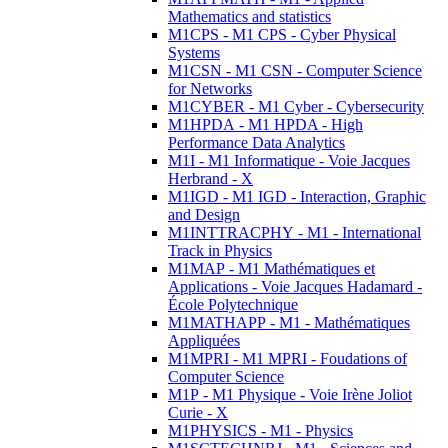
Mathematics and statistics
M1CPS - M1 CPS - Cyber Physical
Systems
M1CSN - M1 CSN - Computer Science
for Networks
M1CYBER - M1 Cyber - Cybersecurity
M1HPDA - M1 HPDA - High
Performance Data Analytics
M1I - M1 Informatique - Voie Jacques
Herbrand - X
M1IGD - M1 IGD - Interaction, Graphic
and Design
M1INTTRACPHY - M1 - International
Track in Physics
M1MAP - M1 Mathématiques et
Applications - Voie Jacques Hadamard -
École Polytechnique
M1MATHAPP - M1 - Mathématiques
Appliquées
M1MPRI - M1 MPRI - Foudations of
Computer Science
M1P - M1 Physique - Voie Irène Joliot
Curie - X
M1PHYSICS - M1 - Physics