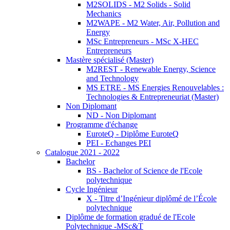
M2SOLIDS - M2 Solids - Solid
Mechanics
M2WAPE - M2 Water, Air, Pollution and
Energy
MSc Entrepreneurs - MSc X-HEC
Entrepreneurs
Mastère spécialisé (Master)
M2REST - Renewable Energy, Science
and Technology
MS ETRE - MS Energies Renouvelables :
Technologies & Entrepreneuriat (Master)
Non Diplomant
ND - Non Diplomant
Programme d'échange
EuroteQ - Diplôme EuroteQ
PEI - Echanges PEI
Catalogue 2021 - 2022
Bachelor
BS - Bachelor of Science de l'Ecole
polytechnique
Cycle Ingénieur
X - Titre d’Ingénieur diplômé de l’École
polytechnique
Diplôme de formation gradué de l'Ecole
Polytechnique -MSc&T