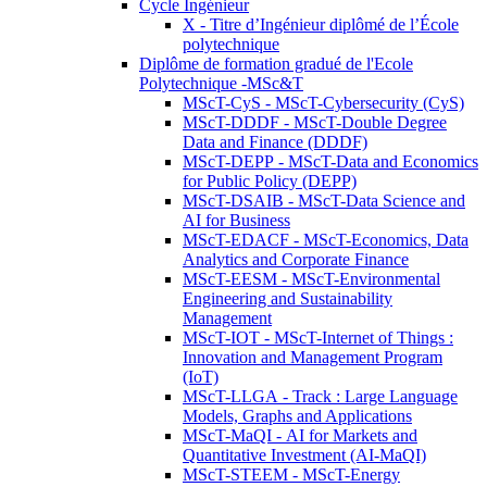
Cycle Ingénieur
X - Titre d’Ingénieur diplômé de l’École
polytechnique
Diplôme de formation gradué de l'Ecole
Polytechnique -MSc&T
MScT-CyS - MScT-Cybersecurity (CyS)
MScT-DDDF - MScT-Double Degree
Data and Finance (DDDF)
MScT-DEPP - MScT-Data and Economics
for Public Policy (DEPP)
MScT-DSAIB - MScT-Data Science and
AI for Business
MScT-EDACF - MScT-Economics, Data
Analytics and Corporate Finance
MScT-EESM - MScT-Environmental
Engineering and Sustainability
Management
MScT-IOT - MScT-Internet of Things :
Innovation and Management Program
(IoT)
MScT-LLGA - Track : Large Language
Models, Graphs and Applications
MScT-MaQI - AI for Markets and
Quantitative Investment (AI-MaQI)
MScT-STEEM - MScT-Energy