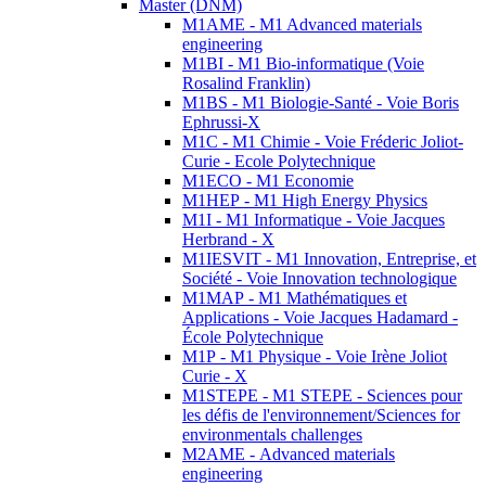
Master (DNM)
M1AME - M1 Advanced materials
engineering
M1BI - M1 Bio-informatique (Voie
Rosalind Franklin)
M1BS - M1 Biologie-Santé - Voie Boris
Ephrussi-X
M1C - M1 Chimie - Voie Fréderic Joliot-
Curie - Ecole Polytechnique
M1ECO - M1 Economie
M1HEP - M1 High Energy Physics
M1I - M1 Informatique - Voie Jacques
Herbrand - X
M1IESVIT - M1 Innovation, Entreprise, et
Société - Voie Innovation technologique
M1MAP - M1 Mathématiques et
Applications - Voie Jacques Hadamard -
École Polytechnique
M1P - M1 Physique - Voie Irène Joliot
Curie - X
M1STEPE - M1 STEPE - Sciences pour
les défis de l'environnement/Sciences for
environmentals challenges
M2AME - Advanced materials
engineering