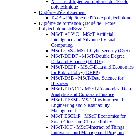
X - Titre d’Ingénieur diplômé de l’École
polytechnique
Diplôme d'établissement
X-4A - Diplôme de l'Ecole polytechnique
Diplôme de formation gradué de l'Ecole
Polytechnique -MSc&T
MScT-AI-ViC - MScT-Artificial
Intelligence and Advanced Visual
Computing
MScT-CyS - MScT-Cybersecurity (CyS)
MScT-DDDF - MScT-Double Degree
Data and Finance (DDDF)
MScT-DEPP - MScT-Data and Economics
for Public Policy (DEPP)
MScT-DSB - MScT-Data Science for
Business
MScT-EDACF - MScT-Economics, Data
Analytics and Corporate Finance
MScT-EESM - MScT-Environmental
Engineering and Sustainability
Management
MScT-ESCLiP - MScT-Economics for
Smart Cities and Climate Policy
MScT-IOT - MScT-Internet of Things :
Innovation and Management Program