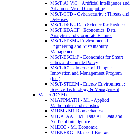
MScT-AI-ViC - Artificial Intelligence and
Advanced Visual Computing
MScT-CTD - Cybersecurity : Threats and
Defenses
MScT-DSB - Data Science for Business
MScT-EDACF - Economics, Data
Analytics and Corporate Finance
MScT-EESM - Environmental
Engineering and Sustainability
Management
MScT-ESCLiP - Economics for Smart
Cities and Climate Policy
MScT-IOT - Internet of Things :
Innovation and Management Program
(IoT)
MScT-STEEM - Energy Environment :
Science Technology & Management
Master (DNM)
M1APPMATH - M1 - Applied
Mathematics and statistics
M1BM - M1 Biomechanics
M1DATAAI - M1 Data AI - Data and
Artificial Intelligence
M1ECO - M1 Economie
M1ENERG - Master 1 Énergie