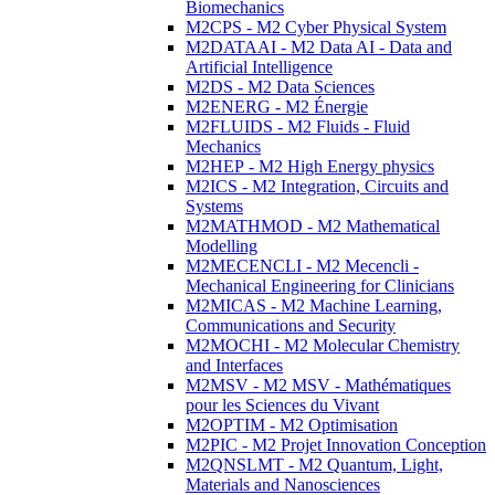
Biomechanics
M2CPS - M2 Cyber Physical System
M2DATAAI - M2 Data AI - Data and
Artificial Intelligence
M2DS - M2 Data Sciences
M2ENERG - M2 Énergie
M2FLUIDS - M2 Fluids - Fluid
Mechanics
M2HEP - M2 High Energy physics
M2ICS - M2 Integration, Circuits and
Systems
M2MATHMOD - M2 Mathematical
Modelling
M2MECENCLI - M2 Mecencli -
Mechanical Engineering for Clinicians
M2MICAS - M2 Machine Learning,
Communications and Security
M2MOCHI - M2 Molecular Chemistry
and Interfaces
M2MSV - M2 MSV - Mathématiques
pour les Sciences du Vivant
M2OPTIM - M2 Optimisation
M2PIC - M2 Projet Innovation Conception
M2QNSLMT - M2 Quantum, Light,
Materials and Nanosciences