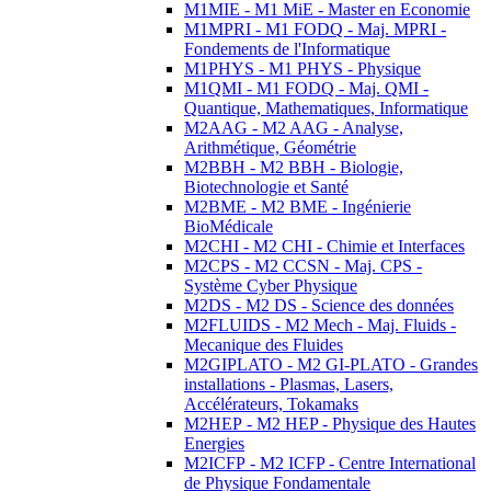
M1MIE - M1 MiE - Master en Economie
M1MPRI - M1 FODQ - Maj. MPRI -
Fondements de l'Informatique
M1PHYS - M1 PHYS - Physique
M1QMI - M1 FODQ - Maj. QMI -
Quantique, Mathematiques, Informatique
M2AAG - M2 AAG - Analyse,
Arithmétique, Géométrie
M2BBH - M2 BBH - Biologie,
Biotechnologie et Santé
M2BME - M2 BME - Ingénierie
BioMédicale
M2CHI - M2 CHI - Chimie et Interfaces
M2CPS - M2 CCSN - Maj. CPS -
Système Cyber Physique
M2DS - M2 DS - Science des données
M2FLUIDS - M2 Mech - Maj. Fluids -
Mecanique des Fluides
M2GIPLATO - M2 GI-PLATO - Grandes
installations - Plasmas, Lasers,
Accélérateurs, Tokamaks
M2HEP - M2 HEP - Physique des Hautes
Energies
M2ICFP - M2 ICFP - Centre International
de Physique Fondamentale