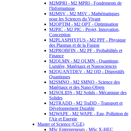
M2MPRI - M2 MPRI - Fondements de
l'Informatique
M2MSV - M2 MSV - Mathématiques
pour les Sciences du Vivant
M2OPTIM - M2 OPT - Optimisation
M2PIC - M2 PIC - Projet, Innovation,
Conception
M2PLASPHYFUS - M2 PPF - Physique
des Plasmas et de la Fusion
M2PROBFIN - M2 PF - Probabilités et
Finance
M2QLMN - M2 QLMN - Quantique,
Lumière, Matériaux et Nanosciences
M2QUANTDEV - M2 QD - Dispositifs
Quantiques
M2SMNO - M2 SMNO - Science des
Matériaux et des Nano-Objets
M2SOLIDS - M2 Solids - Mécanique des
Solides
M2TRADD - M2 TraDD - Transport et
Développement Durable
M2WAPE - M2 WAPE - Eau, Pollution de
l'Air et Energie
Master of Science (CGE)
MSc Entrepreneurs - MSc X-HEC