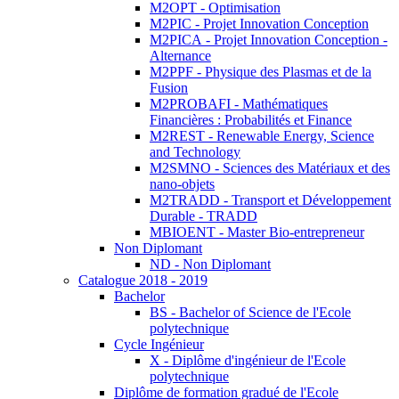
M2OPT - Optimisation
M2PIC - Projet Innovation Conception
M2PICA - Projet Innovation Conception -
Alternance
M2PPF - Physique des Plasmas et de la
Fusion
M2PROBAFI - Mathématiques
Financières : Probabilités et Finance
M2REST - Renewable Energy, Science
and Technology
M2SMNO - Sciences des Matériaux et des
nano-objets
M2TRADD - Transport et Développement
Durable - TRADD
MBIOENT - Master Bio-entrepreneur
Non Diplomant
ND - Non Diplomant
Catalogue 2018 - 2019
Bachelor
BS - Bachelor of Science de l'Ecole
polytechnique
Cycle Ingénieur
X - Diplôme d'ingénieur de l'Ecole
polytechnique
Diplôme de formation gradué de l'Ecole