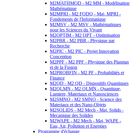
M2MATHMOD - M2 MM - Modélisation
Mathématique
M2MPRI - M2 FODQ - Maj. MPRI -
Fondements de l'Informatique
M2MSV - M2 MSV - Mathématiques
pour les Sciences du Vivant
M2OPTIM - M2 OPT - Optimisation
M2PBR - M2 PBR - Physique par
Recherche
M2PIC - M2 PIC - Projet Innovation
Conception
M2PPF - M2 PPF - Physique des Plasmas
et de la Fusion
M2PROBFIN - M2 PF - Probabilités et
Finance
M2QD - M2 QD - Dispositifs Quantiques
M2QLMN - M2 QLMN - Quantique,
Lumiere, Materiaux et Nanosciences
M2SMNO - M2 SMNO - Science des
Materiaux et des Nano-Objets
M2SOLIDS - M2 Mech - Maj. Solids -
Mecanique des Solides
M2WAPE - M2 Mech - Maj. WAPE -
Eau, Air, Pollution et Energies
Programme d'échange