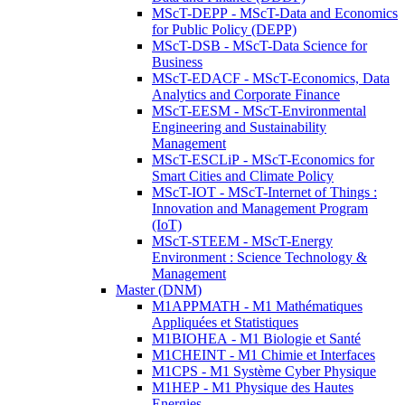
MScT-DEPP - MScT-Data and Economics
for Public Policy (DEPP)
MScT-DSB - MScT-Data Science for
Business
MScT-EDACF - MScT-Economics, Data
Analytics and Corporate Finance
MScT-EESM - MScT-Environmental
Engineering and Sustainability
Management
MScT-ESCLiP - MScT-Economics for
Smart Cities and Climate Policy
MScT-IOT - MScT-Internet of Things :
Innovation and Management Program
(IoT)
MScT-STEEM - MScT-Energy
Environment : Science Technology &
Management
Master (DNM)
M1APPMATH - M1 Mathématiques
Appliquées et Statistiques
M1BIOHEA - M1 Biologie et Santé
M1CHEINT - M1 Chimie et Interfaces
M1CPS - M1 Système Cyber Physique
M1HEP - M1 Physique des Hautes
Energies