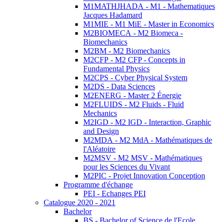
M1MATHJHADA - M1 - Mathematiques
Jacques Hadamard
M1MIE - M1 MiE - Master in Economics
M2BIOMECA - M2 Biomeca -
Biomechanics
M2BM - M2 Biomechanics
M2CFP - M2 CFP - Concepts in
Fundamental Physics
M2CPS - Cyber Physical System
M2DS - Data Sciences
M2ENERG - Master 2 Énergie
M2FLUIDS - M2 Fluids - Fluid
Mechanics
M2IGD - M2 IGD - Interaction, Graphic
and Design
M2MDA - M2 MdA - Mathématiques de
l'Aléatoire
M2MSV - M2 MSV - Mathématiques
pour les Sciences du Vivant
M2PIC - Projet Innovation Conception
Programme d'échange
PEI - Echanges PEI
Catalogue 2020 - 2021
Bachelor
BS - Bachelor of Science de l'Ecole