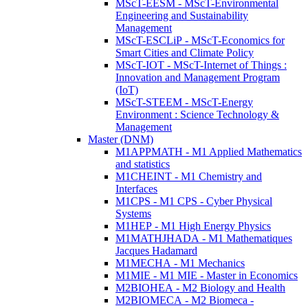
MScT-EESM - MScT-Environmental
Engineering and Sustainability
Management
MScT-ESCLiP - MScT-Economics for
Smart Cities and Climate Policy
MScT-IOT - MScT-Internet of Things :
Innovation and Management Program
(IoT)
MScT-STEEM - MScT-Energy
Environment : Science Technology &
Management
Master (DNM)
M1APPMATH - M1 Applied Mathematics
and statistics
M1CHEINT - M1 Chemistry and
Interfaces
M1CPS - M1 CPS - Cyber Physical
Systems
M1HEP - M1 High Energy Physics
M1MATHJHADA - M1 Mathematiques
Jacques Hadamard
M1MECHA - M1 Mechanics
M1MIE - M1 MIE - Master in Economics
M2BIOHEA - M2 Biology and Health
M2BIOMECA - M2 Biomeca -