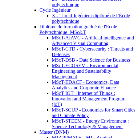
polytechnique
Cycle Ingénieur
X - Titre d’Ingénieur diplômé de l’École
polytechnique
Diplôme de formation gradué de l'Ecole
Polytechnique -MSc&T
MScT-AIAVC - Artificial Intelligence and
Advanced Visual Computing
MScT-CTD - Cybersecurity : Threats and
Defenses
MScT-DSB - Data Science for Business
MScT-ECOSEM - Environmental
Engineering and Sustainability
Management
MScT-EDACF - Economics, Data
Analytics and Corporate Finance
MScT-IOT - Internet of Things :
Innovation and Management Program
(IoT)
MScT-SCUP - Economics for Smart Cities
and Climate Policy
MScT-STEEM - Energy Environment :
Science Technology & Management
Master (DNM)
M1APPMATH - M1 - Applied