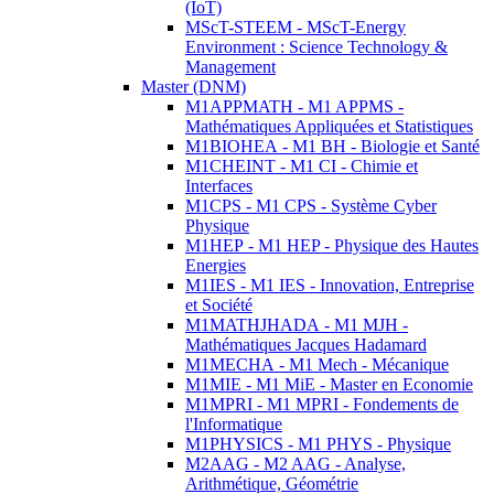
(IoT)
MScT-STEEM - MScT-Energy
Environment : Science Technology &
Management
Master (DNM)
M1APPMATH - M1 APPMS -
Mathématiques Appliquées et Statistiques
M1BIOHEA - M1 BH - Biologie et Santé
M1CHEINT - M1 CI - Chimie et
Interfaces
M1CPS - M1 CPS - Système Cyber
Physique
M1HEP - M1 HEP - Physique des Hautes
Energies
M1IES - M1 IES - Innovation, Entreprise
et Société
M1MATHJHADA - M1 MJH -
Mathématiques Jacques Hadamard
M1MECHA - M1 Mech - Mécanique
M1MIE - M1 MiE - Master en Economie
M1MPRI - M1 MPRI - Fondements de
l'Informatique
M1PHYSICS - M1 PHYS - Physique
M2AAG - M2 AAG - Analyse,
Arithmétique, Géométrie