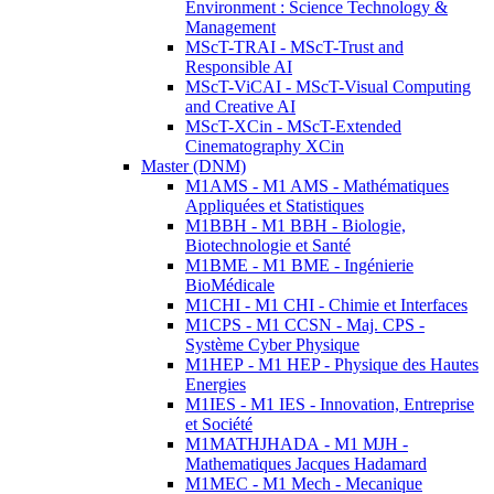
Environment : Science Technology &
Management
MScT-TRAI - MScT-Trust and
Responsible AI
MScT-ViCAI - MScT-Visual Computing
and Creative AI
MScT-XCin - MScT-Extended
Cinematography XCin
Master (DNM)
M1AMS - M1 AMS - Mathématiques
Appliquées et Statistiques
M1BBH - M1 BBH - Biologie,
Biotechnologie et Santé
M1BME - M1 BME - Ingénierie
BioMédicale
M1CHI - M1 CHI - Chimie et Interfaces
M1CPS - M1 CCSN - Maj. CPS -
Système Cyber Physique
M1HEP - M1 HEP - Physique des Hautes
Energies
M1IES - M1 IES - Innovation, Entreprise
et Société
M1MATHJHADA - M1 MJH -
Mathematiques Jacques Hadamard
M1MEC - M1 Mech - Mecanique