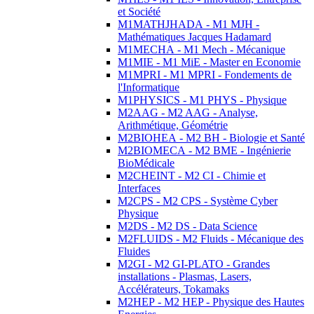
et Société
M1MATHJHADA - M1 MJH -
Mathématiques Jacques Hadamard
M1MECHA - M1 Mech - Mécanique
M1MIE - M1 MiE - Master en Economie
M1MPRI - M1 MPRI - Fondements de
l'Informatique
M1PHYSICS - M1 PHYS - Physique
M2AAG - M2 AAG - Analyse,
Arithmétique, Géométrie
M2BIOHEA - M2 BH - Biologie et Santé
M2BIOMECA - M2 BME - Ingénierie
BioMédicale
M2CHEINT - M2 CI - Chimie et
Interfaces
M2CPS - M2 CPS - Système Cyber
Physique
M2DS - M2 DS - Data Science
M2FLUIDS - M2 Fluids - Mécanique des
Fluides
M2GI - M2 GI-PLATO - Grandes
installations - Plasmas, Lasers,
Accélérateurs, Tokamaks
M2HEP - M2 HEP - Physique des Hautes