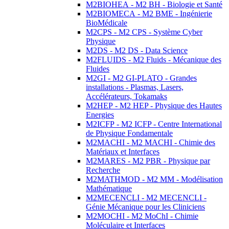
M2BIOHEA - M2 BH - Biologie et Santé
M2BIOMECA - M2 BME - Ingénierie
BioMédicale
M2CPS - M2 CPS - Système Cyber
Physique
M2DS - M2 DS - Data Science
M2FLUIDS - M2 Fluids - Mécanique des
Fluides
M2GI - M2 GI-PLATO - Grandes
installations - Plasmas, Lasers,
Accélérateurs, Tokamaks
M2HEP - M2 HEP - Physique des Hautes
Energies
M2ICFP - M2 ICFP - Centre International
de Physique Fondamentale
M2MACHI - M2 MACHI - Chimie des
Matériaux et Interfaces
M2MARES - M2 PBR - Physique par
Recherche
M2MATHMOD - M2 MM - Modélisation
Mathématique
M2MECENCLI - M2 MECENCLI -
Génie Mécanique pour les Cliniciens
M2MOCHI - M2 MoChI - Chimie
Moléculaire et Interfaces