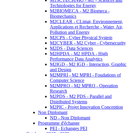
M1SCTECHNRJ - M1 - Sciences and
Technologies for Energy
M2BIOMECA - M2 Biomeca -
Biomechanics
M2CLEAR - CLimat, Environnement,
Applications et Recherche - Water, Air,
Pollution and Energy
M2CPS - Cyber Physical System
M2CYBER - M2 Cyber - Cybersecurity
M2DS - Data Sciences
M2HPDA - M2 HPDA - High
Performance Data Analytics
M2IGD - M2 IGD - Interaction, Graphic
and Design
M2MPRI - M2 MPRI - Foudations of
Computer Science
M2MPRO - M2 MPRO - Operation
Research
M2PDS - M2 PDS - Parallel and
Distributed Systems
M2PIC - Projet Innovation Conception
Non Diplomant
ND - Non Diplomant
Programme d'échange
PEI - Echanges PEI