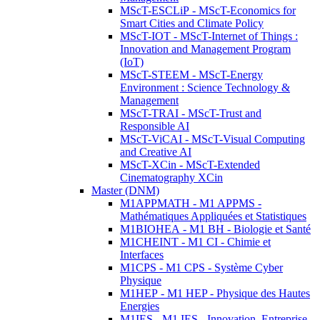
MScT-ESCLiP - MScT-Economics for
Smart Cities and Climate Policy
MScT-IOT - MScT-Internet of Things :
Innovation and Management Program
(IoT)
MScT-STEEM - MScT-Energy
Environment : Science Technology &
Management
MScT-TRAI - MScT-Trust and
Responsible AI
MScT-ViCAI - MScT-Visual Computing
and Creative AI
MScT-XCin - MScT-Extended
Cinematography XCin
Master (DNM)
M1APPMATH - M1 APPMS -
Mathématiques Appliquées et Statistiques
M1BIOHEA - M1 BH - Biologie et Santé
M1CHEINT - M1 CI - Chimie et
Interfaces
M1CPS - M1 CPS - Système Cyber
Physique
M1HEP - M1 HEP - Physique des Hautes
Energies
M1IES - M1 IES - Innovation, Entreprise