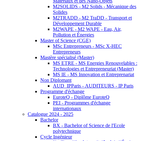
Matériaux et des Nano-Objets
M2SOLIDS - M2 Solids - Mécanique des
Solides
M2TRADD - M2 TraDD - Transport et
Développement Durable
M2WAPE - M2 WAPE - Eau, Air,
Pollution et Énergies
Master of Science (CGE)
MSc Entrepreneurs - MSc X-HEC
Entrepreneurs
Mastère spécialisé (Master)
MS ETRE - MS Energies Renouvelables :
Technologies et Entrepreneuriat (Master)
MS IE - MS Innovation et Entreprenariat
Non Diplomant
AUD_IPParis - AUDITEURS - IP Paris
Programme d'échange
EuroteQ - Diplôme EuroteQ
PEI - Programmes d'échange
internationaux
Catalogue 2024 - 2025
Bachelor
BX - Bachelor of Science de l'Ecole
polytechnique
Cycle Ingénieur