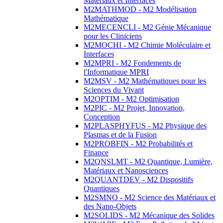
Matériaux et Interfaces
M2MATHMOD - M2 Modélisation
Mathématique
M2MECENCLI - M2 Génie Mécanique
pour les Cliniciens
M2MOCHI - M2 Chimie Moléculaire et
Interfaces
M2MPRI - M2 Fondements de
l'Informatique MPRI
M2MSV - M2 Mathématiques pour les
Sciences du Vivant
M2OPTIM - M2 Optimisation
M2PIC - M2 Projet, Innovation,
Conception
M2PLASPHYFUS - M2 Physique des
Plasmas et de la Fusion
M2PROBFIN - M2 Probabilités et
Finance
M2QNSLMT - M2 Quantique, Lumière,
Matériaux et Nanosciences
M2QUANTDEV - M2 Dispositifs
Quantiques
M2SMNO - M2 Science des Matériaux et
des Nano-Objets
M2SOLIDS - M2 Mécanique des Solides