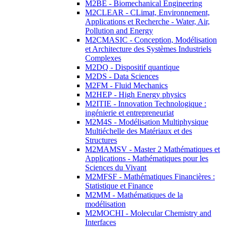
M2BE - Biomechanical Engineering
M2CLEAR - CLimat, Environnement,
Applications et Recherche - Water, Air,
Pollution and Energy
M2CMASIC - Conception, Modélisation
et Architecture des Systèmes Industriels
Complexes
M2DQ - Dispositif quantique
M2DS - Data Sciences
M2FM - Fluid Mechanics
M2HEP - High Energy physics
M2ITIE - Innovation Technologique :
ingénierie et entrepreneuriat
M2M4S - Modélisation Multiphysique
Multiéchelle des Matériaux et des
Structures
M2MAMSV - Master 2 Mathématiques et
Applications - Mathématiques pour les
Sciences du Vivant
M2MFSF - Mathématiques Financières :
Statistique et Finance
M2MM - Mathématiques de la
modélisation
M2MOCHI - Molecular Chemistry and
Interfaces