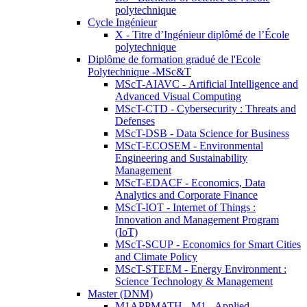
polytechnique
Cycle Ingénieur
X - Titre d’Ingénieur diplômé de l’École
polytechnique
Diplôme de formation gradué de l'Ecole
Polytechnique -MSc&T
MScT-AIAVC - Artificial Intelligence and
Advanced Visual Computing
MScT-CTD - Cybersecurity : Threats and
Defenses
MScT-DSB - Data Science for Business
MScT-ECOSEM - Environmental
Engineering and Sustainability
Management
MScT-EDACF - Economics, Data
Analytics and Corporate Finance
MScT-IOT - Internet of Things :
Innovation and Management Program
(IoT)
MScT-SCUP - Economics for Smart Cities
and Climate Policy
MScT-STEEM - Energy Environment :
Science Technology & Management
Master (DNM)
M1APPMATH - M1 - Applied