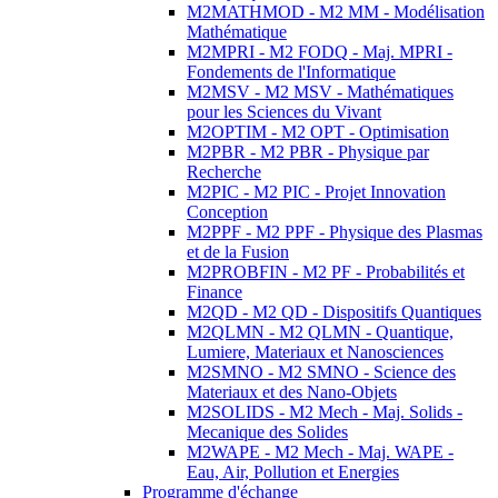
M2MATHMOD - M2 MM - Modélisation
Mathématique
M2MPRI - M2 FODQ - Maj. MPRI -
Fondements de l'Informatique
M2MSV - M2 MSV - Mathématiques
pour les Sciences du Vivant
M2OPTIM - M2 OPT - Optimisation
M2PBR - M2 PBR - Physique par
Recherche
M2PIC - M2 PIC - Projet Innovation
Conception
M2PPF - M2 PPF - Physique des Plasmas
et de la Fusion
M2PROBFIN - M2 PF - Probabilités et
Finance
M2QD - M2 QD - Dispositifs Quantiques
M2QLMN - M2 QLMN - Quantique,
Lumiere, Materiaux et Nanosciences
M2SMNO - M2 SMNO - Science des
Materiaux et des Nano-Objets
M2SOLIDS - M2 Mech - Maj. Solids -
Mecanique des Solides
M2WAPE - M2 Mech - Maj. WAPE -
Eau, Air, Pollution et Energies
Programme d'échange