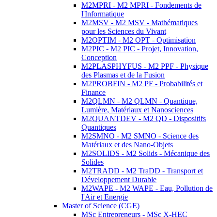
M2MPRI - M2 MPRI - Fondements de
l'Informatique
M2MSV - M2 MSV - Mathématiques
pour les Sciences du Vivant
M2OPTIM - M2 OPT - Optimisation
M2PIC - M2 PIC - Projet, Innovation,
Conception
M2PLASPHYFUS - M2 PPF - Physique
des Plasmas et de la Fusion
M2PROBFIN - M2 PF - Probabilités et
Finance
M2QLMN - M2 QLMN - Quantique,
Lumière, Matériaux et Nanosciences
M2QUANTDEV - M2 QD - Dispositifs
Quantiques
M2SMNO - M2 SMNO - Science des
Matériaux et des Nano-Objets
M2SOLIDS - M2 Solids - Mécanique des
Solides
M2TRADD - M2 TraDD - Transport et
Développement Durable
M2WAPE - M2 WAPE - Eau, Pollution de
l'Air et Energie
Master of Science (CGE)
MSc Entrepreneurs - MSc X-HEC