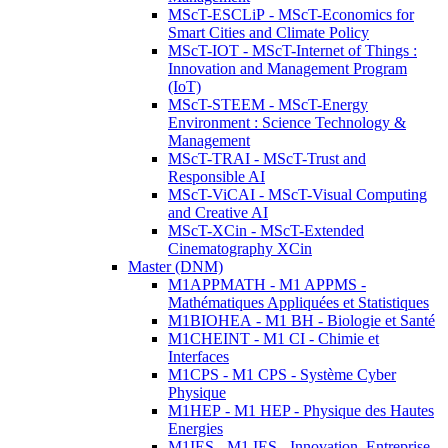
MScT-ESCLiP - MScT-Economics for
Smart Cities and Climate Policy
MScT-IOT - MScT-Internet of Things :
Innovation and Management Program
(IoT)
MScT-STEEM - MScT-Energy
Environment : Science Technology &
Management
MScT-TRAI - MScT-Trust and
Responsible AI
MScT-ViCAI - MScT-Visual Computing
and Creative AI
MScT-XCin - MScT-Extended
Cinematography XCin
Master (DNM)
M1APPMATH - M1 APPMS -
Mathématiques Appliquées et Statistiques
M1BIOHEA - M1 BH - Biologie et Santé
M1CHEINT - M1 CI - Chimie et
Interfaces
M1CPS - M1 CPS - Système Cyber
Physique
M1HEP - M1 HEP - Physique des Hautes
Energies
M1IES - M1 IES - Innovation, Entreprise