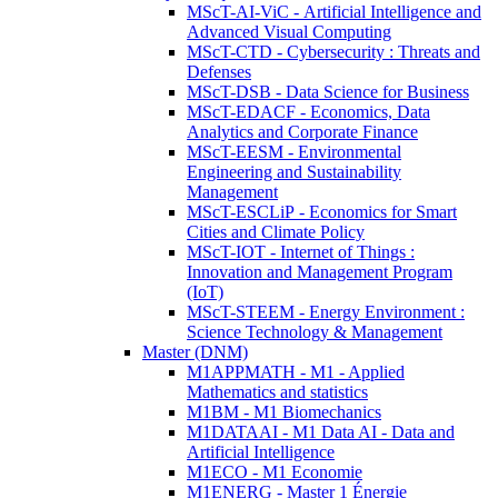
MScT-AI-ViC - Artificial Intelligence and
Advanced Visual Computing
MScT-CTD - Cybersecurity : Threats and
Defenses
MScT-DSB - Data Science for Business
MScT-EDACF - Economics, Data
Analytics and Corporate Finance
MScT-EESM - Environmental
Engineering and Sustainability
Management
MScT-ESCLiP - Economics for Smart
Cities and Climate Policy
MScT-IOT - Internet of Things :
Innovation and Management Program
(IoT)
MScT-STEEM - Energy Environment :
Science Technology & Management
Master (DNM)
M1APPMATH - M1 - Applied
Mathematics and statistics
M1BM - M1 Biomechanics
M1DATAAI - M1 Data AI - Data and
Artificial Intelligence
M1ECO - M1 Economie
M1ENERG - Master 1 Énergie