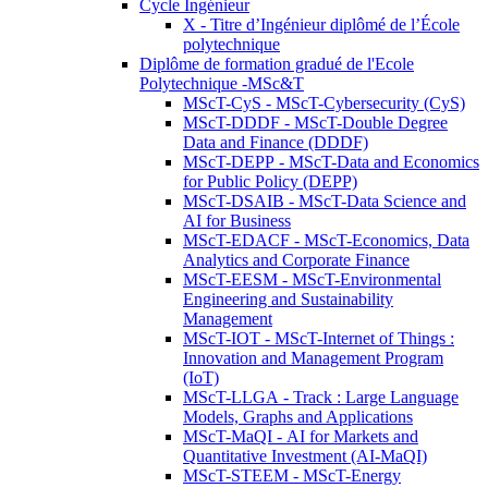
Cycle Ingénieur
X - Titre d’Ingénieur diplômé de l’École
polytechnique
Diplôme de formation gradué de l'Ecole
Polytechnique -MSc&T
MScT-CyS - MScT-Cybersecurity (CyS)
MScT-DDDF - MScT-Double Degree
Data and Finance (DDDF)
MScT-DEPP - MScT-Data and Economics
for Public Policy (DEPP)
MScT-DSAIB - MScT-Data Science and
AI for Business
MScT-EDACF - MScT-Economics, Data
Analytics and Corporate Finance
MScT-EESM - MScT-Environmental
Engineering and Sustainability
Management
MScT-IOT - MScT-Internet of Things :
Innovation and Management Program
(IoT)
MScT-LLGA - Track : Large Language
Models, Graphs and Applications
MScT-MaQI - AI for Markets and
Quantitative Investment (AI-MaQI)
MScT-STEEM - MScT-Energy