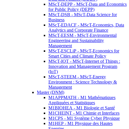
MScT-DEPP - MScT-Data and Economics
for Public Policy (DEPP)
MScT-DSB - MScT-Data Science for
Business
MScT-EDACF - MScT-Economics, Data
Analytics and Corporate Finance
MScT-EESM - MScT-Environmental
Engineering and Sustainability
Management
MScT-ESCLiP - MScT-Economics for
Smart Cities and Climate Policy
MScT-IOT - MScT-Internet of Things :
Innovation and Management Program
(IoT)
MScT-STEEM - MScT-Energy
Environment : Science Technology &
Management
Master (DNM)
M1APPMATH - M1 Mathématiques
Appliquées et Statistiques
M1BIOHEA - M1 Biologie et Santé
M1CHEINT - M1 Chimie et Interfaces
M1CPS - M1 Système Cyber Physique
M1HEP - M1 Physique des Hautes
Energies