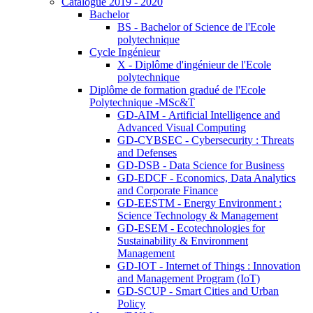
Catalogue 2019 - 2020
Bachelor
BS - Bachelor of Science de l'Ecole
polytechnique
Cycle Ingénieur
X - Diplôme d'ingénieur de l'Ecole
polytechnique
Diplôme de formation gradué de l'Ecole
Polytechnique -MSc&T
GD-AIM - Artificial Intelligence and
Advanced Visual Computing
GD-CYBSEC - Cybersecurity : Threats
and Defenses
GD-DSB - Data Science for Business
GD-EDCF - Economics, Data Analytics
and Corporate Finance
GD-EESTM - Energy Environment :
Science Technology & Management
GD-ESEM - Ecotechnologies for
Sustainability & Environment
Management
GD-IOT - Internet of Things : Innovation
and Management Program (IoT)
GD-SCUP - Smart Cities and Urban
Policy