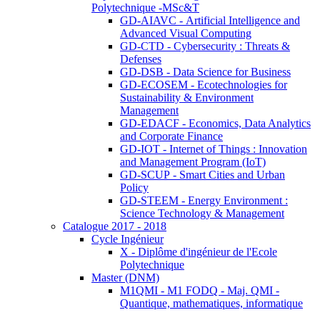
Polytechnique -MSc&T
GD-AIAVC - Artificial Intelligence and
Advanced Visual Computing
GD-CTD - Cybersecurity : Threats &
Defenses
GD-DSB - Data Science for Business
GD-ECOSEM - Ecotechnologies for
Sustainability & Environment
Management
GD-EDACF - Economics, Data Analytics
and Corporate Finance
GD-IOT - Internet of Things : Innovation
and Management Program (IoT)
GD-SCUP - Smart Cities and Urban
Policy
GD-STEEM - Energy Environment :
Science Technology & Management
Catalogue 2017 - 2018
Cycle Ingénieur
X - Diplôme d'ingénieur de l'Ecole
Polytechnique
Master (DNM)
M1QMI - M1 FODQ - Maj. QMI -
Quantique, mathematiques, informatique