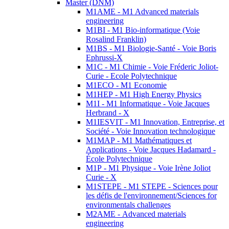
Master (DNM)
M1AME - M1 Advanced materials
engineering
M1BI - M1 Bio-informatique (Voie
Rosalind Franklin)
M1BS - M1 Biologie-Santé - Voie Boris
Ephrussi-X
M1C - M1 Chimie - Voie Fréderic Joliot-
Curie - Ecole Polytechnique
M1ECO - M1 Economie
M1HEP - M1 High Energy Physics
M1I - M1 Informatique - Voie Jacques
Herbrand - X
M1IESVIT - M1 Innovation, Entreprise, et
Société - Voie Innovation technologique
M1MAP - M1 Mathématiques et
Applications - Voie Jacques Hadamard -
École Polytechnique
M1P - M1 Physique - Voie Irène Joliot
Curie - X
M1STEPE - M1 STEPE - Sciences pour
les défis de l'environnement/Sciences for
environmentals challenges
M2AME - Advanced materials
engineering