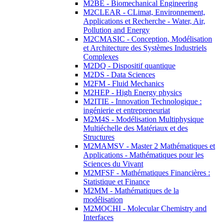
M2BE - Biomechanical Engineering
M2CLEAR - CLimat, Environnement,
Applications et Recherche - Water, Air,
Pollution and Energy
M2CMASIC - Conception, Modélisation
et Architecture des Systèmes Industriels
Complexes
M2DQ - Dispositif quantique
M2DS - Data Sciences
M2FM - Fluid Mechanics
M2HEP - High Energy physics
M2ITIE - Innovation Technologique :
ingénierie et entrepreneuriat
M2M4S - Modélisation Multiphysique
Multiéchelle des Matériaux et des
Structures
M2MAMSV - Master 2 Mathématiques et
Applications - Mathématiques pour les
Sciences du Vivant
M2MFSF - Mathématiques Financières :
Statistique et Finance
M2MM - Mathématiques de la
modélisation
M2MOCHI - Molecular Chemistry and
Interfaces