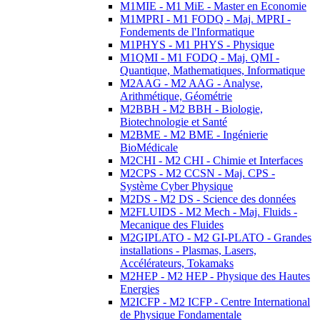
M1MIE - M1 MiE - Master en Economie
M1MPRI - M1 FODQ - Maj. MPRI -
Fondements de l'Informatique
M1PHYS - M1 PHYS - Physique
M1QMI - M1 FODQ - Maj. QMI -
Quantique, Mathematiques, Informatique
M2AAG - M2 AAG - Analyse,
Arithmétique, Géométrie
M2BBH - M2 BBH - Biologie,
Biotechnologie et Santé
M2BME - M2 BME - Ingénierie
BioMédicale
M2CHI - M2 CHI - Chimie et Interfaces
M2CPS - M2 CCSN - Maj. CPS -
Système Cyber Physique
M2DS - M2 DS - Science des données
M2FLUIDS - M2 Mech - Maj. Fluids -
Mecanique des Fluides
M2GIPLATO - M2 GI-PLATO - Grandes
installations - Plasmas, Lasers,
Accélérateurs, Tokamaks
M2HEP - M2 HEP - Physique des Hautes
Energies
M2ICFP - M2 ICFP - Centre International
de Physique Fondamentale