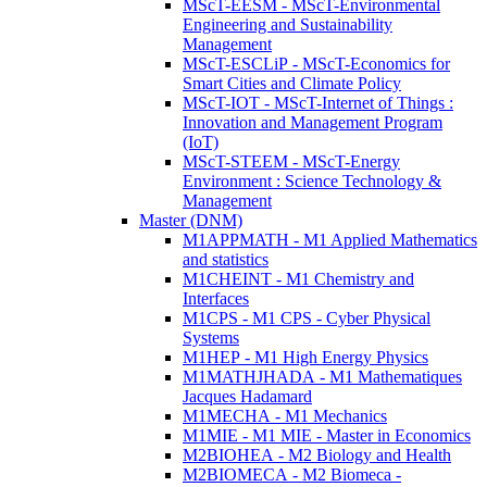
MScT-EESM - MScT-Environmental
Engineering and Sustainability
Management
MScT-ESCLiP - MScT-Economics for
Smart Cities and Climate Policy
MScT-IOT - MScT-Internet of Things :
Innovation and Management Program
(IoT)
MScT-STEEM - MScT-Energy
Environment : Science Technology &
Management
Master (DNM)
M1APPMATH - M1 Applied Mathematics
and statistics
M1CHEINT - M1 Chemistry and
Interfaces
M1CPS - M1 CPS - Cyber Physical
Systems
M1HEP - M1 High Energy Physics
M1MATHJHADA - M1 Mathematiques
Jacques Hadamard
M1MECHA - M1 Mechanics
M1MIE - M1 MIE - Master in Economics
M2BIOHEA - M2 Biology and Health
M2BIOMECA - M2 Biomeca -