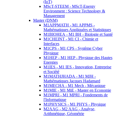
(IoT)
MScT-STEEM - MScT-Energy
Environment : Science Technology &
Management
Master (DNM)
M1APPMATH - M1 APPMS -
Mathématiques Appliquées et Statistiques
M1BIOHEA - M1 BH - Biologie et Santé
M1CHEINT - M1 CI - Chimie et
Interfaces
M1CPS - M1 CPS - Système Cyber
Physique
M1HEP - M1 HEP - Physique des Hautes
Energies
M1IES - M1 IES - Innovation, Entreprise
et Société
M1MATHJHADA - M1 MJH -
Mathématiques Jacques Hadamard
M1MECHA - M1 Mech - Mécanique
M1MIE - M1 MiE - Master en Economie
M1MPRI - M1 MPRI - Fondements de
l'Informatique
M1PHYSICS - M1 PHYS - Physique
M2AAG - M2 AAG - Analyse,
Arithmétique, Géométrie