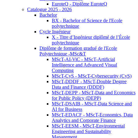
EuroteQ - Diplôme EuroteQ
Catalogue 2025 - 2026
Bachelor
BX - Bachelor of Science de l'Ecole
polytechnique
Cycle Ingénieur
X - Titre d’Ingénieur diplômé de l’École
polytechnique
Diplôme de formation gradué de l'Ecole
Polytechnique -MSc&T
MScT-AI-ViC - MScT-Artificial
Intelligence and Advanced Visual
Computing
MScT-CyS - MScT-Cybersecurity (CyS)
MScT-DDDF - MScT-Double Degree
Data and Finance (DDDF)
MScT-DEPP - MScT-Data and Economics
for Public Policy (DEPP)
MScT-DSAIB - MScT-Data Science and
AI for Business
MScT-EDACF - MScT-Economics, Data
Analytics and Corporate Finance
MScT-EESM - MScT-Environmental
Engineering and Sustainability
Management