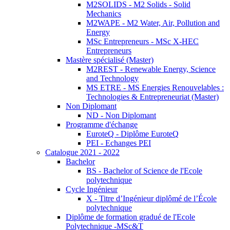
M2SOLIDS - M2 Solids - Solid
Mechanics
M2WAPE - M2 Water, Air, Pollution and
Energy
MSc Entrepreneurs - MSc X-HEC
Entrepreneurs
Mastère spécialisé (Master)
M2REST - Renewable Energy, Science
and Technology
MS ETRE - MS Energies Renouvelables :
Technologies & Entrepreneuriat (Master)
Non Diplomant
ND - Non Diplomant
Programme d'échange
EuroteQ - Diplôme EuroteQ
PEI - Echanges PEI
Catalogue 2021 - 2022
Bachelor
BS - Bachelor of Science de l'Ecole
polytechnique
Cycle Ingénieur
X - Titre d’Ingénieur diplômé de l’École
polytechnique
Diplôme de formation gradué de l'Ecole
Polytechnique -MSc&T