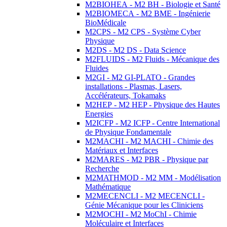
M2BIOHEA - M2 BH - Biologie et Santé
M2BIOMECA - M2 BME - Ingénierie
BioMédicale
M2CPS - M2 CPS - Système Cyber
Physique
M2DS - M2 DS - Data Science
M2FLUIDS - M2 Fluids - Mécanique des
Fluides
M2GI - M2 GI-PLATO - Grandes
installations - Plasmas, Lasers,
Accélérateurs, Tokamaks
M2HEP - M2 HEP - Physique des Hautes
Energies
M2ICFP - M2 ICFP - Centre International
de Physique Fondamentale
M2MACHI - M2 MACHI - Chimie des
Matériaux et Interfaces
M2MARES - M2 PBR - Physique par
Recherche
M2MATHMOD - M2 MM - Modélisation
Mathématique
M2MECENCLI - M2 MECENCLI -
Génie Mécanique pour les Cliniciens
M2MOCHI - M2 MoChI - Chimie
Moléculaire et Interfaces