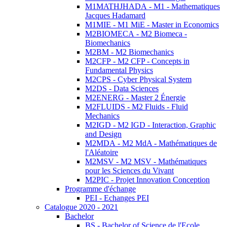
M1MATHJHADA - M1 - Mathematiques
Jacques Hadamard
M1MIE - M1 MiE - Master in Economics
M2BIOMECA - M2 Biomeca -
Biomechanics
M2BM - M2 Biomechanics
M2CFP - M2 CFP - Concepts in
Fundamental Physics
M2CPS - Cyber Physical System
M2DS - Data Sciences
M2ENERG - Master 2 Énergie
M2FLUIDS - M2 Fluids - Fluid
Mechanics
M2IGD - M2 IGD - Interaction, Graphic
and Design
M2MDA - M2 MdA - Mathématiques de
l'Aléatoire
M2MSV - M2 MSV - Mathématiques
pour les Sciences du Vivant
M2PIC - Projet Innovation Conception
Programme d'échange
PEI - Echanges PEI
Catalogue 2020 - 2021
Bachelor
BS - Bachelor of Science de l'Ecole