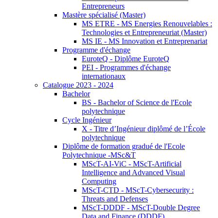
Entrepreneurs
Mastère spécialisé (Master)
MS ETRE - MS Energies Renouvelables :
Technologies et Entrepreneuriat (Master)
MS IE - MS Innovation et Entreprenariat
Programme d'échange
EuroteQ - Diplôme EuroteQ
PEI - Programmes d'échange
internationaux
Catalogue 2023 - 2024
Bachelor
BS - Bachelor of Science de l'Ecole
polytechnique
Cycle Ingénieur
X - Titre d’Ingénieur diplômé de l’École
polytechnique
Diplôme de formation gradué de l'Ecole
Polytechnique -MSc&T
MScT-AI-ViC - MScT-Artificial
Intelligence and Advanced Visual
Computing
MScT-CTD - MScT-Cybersecurity :
Threats and Defenses
MScT-DDDF - MScT-Double Degree
Data and Finance (DDDF)