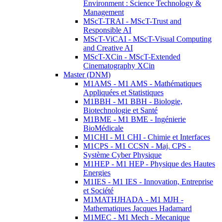
Environment : Science Technology &
Management
MScT-TRAI - MScT-Trust and
Responsible AI
MScT-ViCAI - MScT-Visual Computing
and Creative AI
MScT-XCin - MScT-Extended
Cinematography XCin
Master (DNM)
M1AMS - M1 AMS - Mathématiques
Appliquées et Statistiques
M1BBH - M1 BBH - Biologie,
Biotechnologie et Santé
M1BME - M1 BME - Ingénierie
BioMédicale
M1CHI - M1 CHI - Chimie et Interfaces
M1CPS - M1 CCSN - Maj. CPS -
Système Cyber Physique
M1HEP - M1 HEP - Physique des Hautes
Energies
M1IES - M1 IES - Innovation, Entreprise
et Société
M1MATHJHADA - M1 MJH -
Mathematiques Jacques Hadamard
M1MEC - M1 Mech - Mecanique