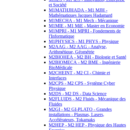
et Société
M1MATHJHADA - M1 MJH -
Mathématiques Jacques Hadamard
M1MECHA - M1 Mech - Mécanique
M1MIE - M1 MiE - Master en Economie
M1MPRI - M1 MPRI - Fondements de
l'Informatique
M1PHYSICS - M1 PHYS - Physique
M2AAG - M2 AAG - Analyse,
Arithmétique, Géométrie
M2BIOHEA - M2 BH - Biologie et Santé
M2BIOMECA - M2 BME - Ingénierie
BioMédicale
M2CHEINT - M2 CI - Chimie et
Interfaces
M2CPS - M2 CPS - Système Cyber
Physique
M2DS - M2 DS - Data Science
M2FLUIDS - M2 Fluids - Mécanique des
Fluides
M2GI - M2 GI-PLATO - Grandes
installations - Plasmas, Lasers,
Accélérateurs, Tokamaks
M2HEP - M2 HEP - Physique des Hautes