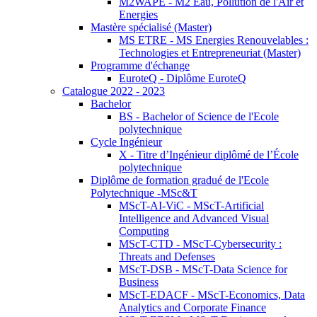
M2WAPE - M2 Eau, Pollution de l'Air et
Energies
Mastère spécialisé (Master)
MS ETRE - MS Energies Renouvelables :
Technologies et Entrepreneuriat (Master)
Programme d'échange
EuroteQ - Diplôme EuroteQ
Catalogue 2022 - 2023
Bachelor
BS - Bachelor of Science de l'Ecole
polytechnique
Cycle Ingénieur
X - Titre d’Ingénieur diplômé de l’École
polytechnique
Diplôme de formation gradué de l'Ecole
Polytechnique -MSc&T
MScT-AI-ViC - MScT-Artificial
Intelligence and Advanced Visual
Computing
MScT-CTD - MScT-Cybersecurity :
Threats and Defenses
MScT-DSB - MScT-Data Science for
Business
MScT-EDACF - MScT-Economics, Data
Analytics and Corporate Finance