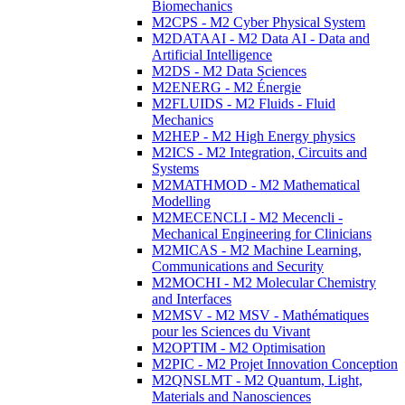
Biomechanics
M2CPS - M2 Cyber Physical System
M2DATAAI - M2 Data AI - Data and
Artificial Intelligence
M2DS - M2 Data Sciences
M2ENERG - M2 Énergie
M2FLUIDS - M2 Fluids - Fluid
Mechanics
M2HEP - M2 High Energy physics
M2ICS - M2 Integration, Circuits and
Systems
M2MATHMOD - M2 Mathematical
Modelling
M2MECENCLI - M2 Mecencli -
Mechanical Engineering for Clinicians
M2MICAS - M2 Machine Learning,
Communications and Security
M2MOCHI - M2 Molecular Chemistry
and Interfaces
M2MSV - M2 MSV - Mathématiques
pour les Sciences du Vivant
M2OPTIM - M2 Optimisation
M2PIC - M2 Projet Innovation Conception
M2QNSLMT - M2 Quantum, Light,
Materials and Nanosciences