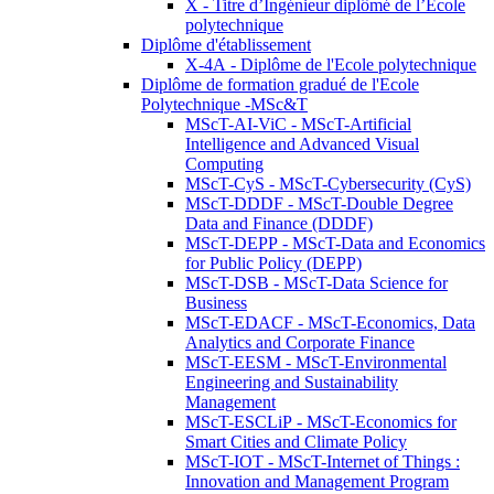
X - Titre d’Ingénieur diplômé de l’École
polytechnique
Diplôme d'établissement
X-4A - Diplôme de l'Ecole polytechnique
Diplôme de formation gradué de l'Ecole
Polytechnique -MSc&T
MScT-AI-ViC - MScT-Artificial
Intelligence and Advanced Visual
Computing
MScT-CyS - MScT-Cybersecurity (CyS)
MScT-DDDF - MScT-Double Degree
Data and Finance (DDDF)
MScT-DEPP - MScT-Data and Economics
for Public Policy (DEPP)
MScT-DSB - MScT-Data Science for
Business
MScT-EDACF - MScT-Economics, Data
Analytics and Corporate Finance
MScT-EESM - MScT-Environmental
Engineering and Sustainability
Management
MScT-ESCLiP - MScT-Economics for
Smart Cities and Climate Policy
MScT-IOT - MScT-Internet of Things :
Innovation and Management Program