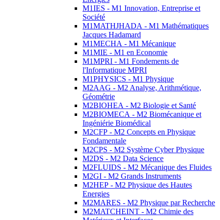
M1IES - M1 Innovation, Entreprise et
Société
M1MATHJHADA - M1 Mathématiques
Jacques Hadamard
M1MECHA - M1 Mécanique
M1MIE - M1 en Economie
M1MPRI - M1 Fondements de
l'Informatique MPRI
M1PHYSICS - M1 Physique
M2AAG - M2 Analyse, Arithmétique,
Géométrie
M2BIOHEA - M2 Biologie et Santé
M2BIOMECA - M2 Biomécanique et
Ingéniérie Biomédical
M2CFP - M2 Concepts en Physique
Fondamentale
M2CPS - M2 Système Cyber Physique
M2DS - M2 Data Science
M2FLUIDS - M2 Mécanique des Fluides
M2GI - M2 Grands Instruments
M2HEP - M2 Physique des Hautes
Energies
M2MARES - M2 Physique par Recherche
M2MATCHEINT - M2 Chimie des