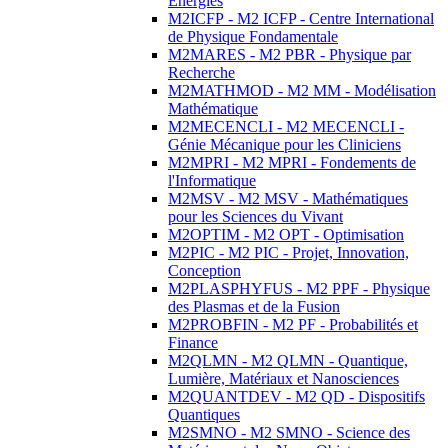
Energies
M2ICFP - M2 ICFP - Centre International
de Physique Fondamentale
M2MARES - M2 PBR - Physique par
Recherche
M2MATHMOD - M2 MM - Modélisation
Mathématique
M2MECENCLI - M2 MECENCLI -
Génie Mécanique pour les Cliniciens
M2MPRI - M2 MPRI - Fondements de
l'Informatique
M2MSV - M2 MSV - Mathématiques
pour les Sciences du Vivant
M2OPTIM - M2 OPT - Optimisation
M2PIC - M2 PIC - Projet, Innovation,
Conception
M2PLASPHYFUS - M2 PPF - Physique
des Plasmas et de la Fusion
M2PROBFIN - M2 PF - Probabilités et
Finance
M2QLMN - M2 QLMN - Quantique,
Lumière, Matériaux et Nanosciences
M2QUANTDEV - M2 QD - Dispositifs
Quantiques
M2SMNO - M2 SMNO - Science des