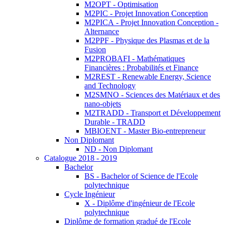
M2OPT - Optimisation
M2PIC - Projet Innovation Conception
M2PICA - Projet Innovation Conception -
Alternance
M2PPF - Physique des Plasmas et de la
Fusion
M2PROBAFI - Mathématiques
Financières : Probabilités et Finance
M2REST - Renewable Energy, Science
and Technology
M2SMNO - Sciences des Matériaux et des
nano-objets
M2TRADD - Transport et Développement
Durable - TRADD
MBIOENT - Master Bio-entrepreneur
Non Diplomant
ND - Non Diplomant
Catalogue 2018 - 2019
Bachelor
BS - Bachelor of Science de l'Ecole
polytechnique
Cycle Ingénieur
X - Diplôme d'ingénieur de l'Ecole
polytechnique
Diplôme de formation gradué de l'Ecole