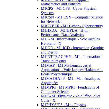
Mathematics and statistics
M1CPS - M1 CPS - Cyber Physical
Systems
M1CSN - M1 CSN - Computer Science
for Networks
M1CYBER - M1 Cyber - Cybersecurity
M1HPDA - M1 HPDA - High
Performance Data Analytics
M1I - M1 Informatique - Voie Jacques
Herbrand - X
M1IGD - M1 IGD - Interaction, Graphic
and Design
M1INTTRACPHY - M1 - International
Track in Physics
M1MAP - M1 Mathématiques et
Applications - Voie Jacques Hadamard -
École Polytechnique
M1MATHAPP - M1 - Mathématiques
Appliquées
M1MPRI - M1 MPRI - Foudations of
Computer Science
M1P - M1 Physique - Voie Irène Joliot
Curie - X
M1PHYSICS - M1 - Physics