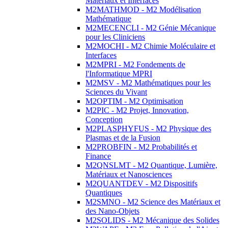
Matériaux et Interfaces
M2MATHMOD - M2 Modélisation
Mathématique
M2MECENCLI - M2 Génie Mécanique
pour les Cliniciens
M2MOCHI - M2 Chimie Moléculaire et
Interfaces
M2MPRI - M2 Fondements de
l'Informatique MPRI
M2MSV - M2 Mathématiques pour les
Sciences du Vivant
M2OPTIM - M2 Optimisation
M2PIC - M2 Projet, Innovation,
Conception
M2PLASPHYFUS - M2 Physique des
Plasmas et de la Fusion
M2PROBFIN - M2 Probabilités et
Finance
M2QNSLMT - M2 Quantique, Lumière,
Matériaux et Nanosciences
M2QUANTDEV - M2 Dispositifs
Quantiques
M2SMNO - M2 Science des Matériaux et
des Nano-Objets
M2SOLIDS - M2 Mécanique des Solides