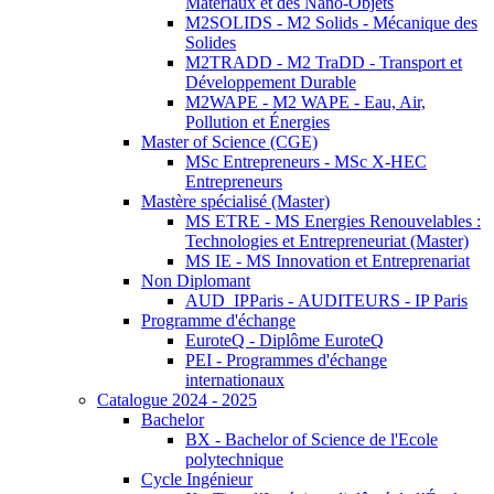
Matériaux et des Nano-Objets
M2SOLIDS - M2 Solids - Mécanique des
Solides
M2TRADD - M2 TraDD - Transport et
Développement Durable
M2WAPE - M2 WAPE - Eau, Air,
Pollution et Énergies
Master of Science (CGE)
MSc Entrepreneurs - MSc X-HEC
Entrepreneurs
Mastère spécialisé (Master)
MS ETRE - MS Energies Renouvelables :
Technologies et Entrepreneuriat (Master)
MS IE - MS Innovation et Entreprenariat
Non Diplomant
AUD_IPParis - AUDITEURS - IP Paris
Programme d'échange
EuroteQ - Diplôme EuroteQ
PEI - Programmes d'échange
internationaux
Catalogue 2024 - 2025
Bachelor
BX - Bachelor of Science de l'Ecole
polytechnique
Cycle Ingénieur