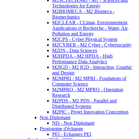
M1SCTECHNRJ - M1 - Sciences and
Technologies for Energy
M2BIOMECA - M2 Biomeca -
Biomechanics
M2CLEAR - CLimat, Environnement,
Applications et Recherche - Water, Air,
Pollution and Energy
M2CPS - Cyber Physical System
M2CYBER - M2 Cyber - Cybersecurity
M2DS - Data Sciences
M2HPDA - M2 HPDA - High
Performance Data Analytics
M2IGD - M2 IGD - Interaction, Graphic
and Design
M2MPRI - M2 MPRI - Foudations of
Computer Science
M2MPRO - M2 MPRO - Operation
Research
M2PDS - M2 PDS - Parallel and
Distributed Systems
M2PIC - Projet Innovation Conception
Non Diplomant
ND - Non Diplomant
Programme d'échange
PEI - Echanges PEI