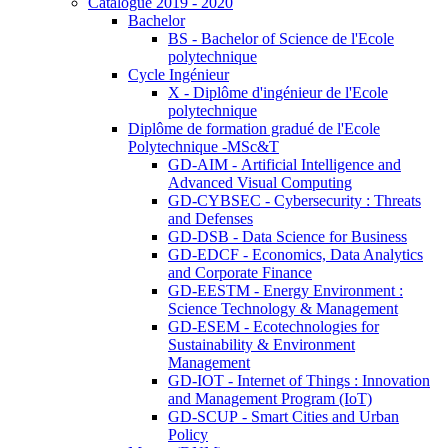
Catalogue 2019 - 2020
Bachelor
BS - Bachelor of Science de l'Ecole
polytechnique
Cycle Ingénieur
X - Diplôme d'ingénieur de l'Ecole
polytechnique
Diplôme de formation gradué de l'Ecole
Polytechnique -MSc&T
GD-AIM - Artificial Intelligence and
Advanced Visual Computing
GD-CYBSEC - Cybersecurity : Threats
and Defenses
GD-DSB - Data Science for Business
GD-EDCF - Economics, Data Analytics
and Corporate Finance
GD-EESTM - Energy Environment :
Science Technology & Management
GD-ESEM - Ecotechnologies for
Sustainability & Environment
Management
GD-IOT - Internet of Things : Innovation
and Management Program (IoT)
GD-SCUP - Smart Cities and Urban
Policy