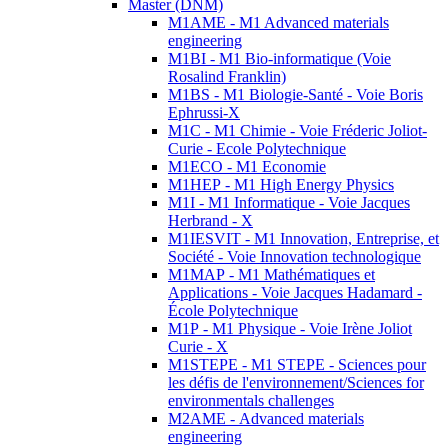
Master (DNM)
M1AME - M1 Advanced materials
engineering
M1BI - M1 Bio-informatique (Voie
Rosalind Franklin)
M1BS - M1 Biologie-Santé - Voie Boris
Ephrussi-X
M1C - M1 Chimie - Voie Fréderic Joliot-
Curie - Ecole Polytechnique
M1ECO - M1 Economie
M1HEP - M1 High Energy Physics
M1I - M1 Informatique - Voie Jacques
Herbrand - X
M1IESVIT - M1 Innovation, Entreprise, et
Société - Voie Innovation technologique
M1MAP - M1 Mathématiques et
Applications - Voie Jacques Hadamard -
École Polytechnique
M1P - M1 Physique - Voie Irène Joliot
Curie - X
M1STEPE - M1 STEPE - Sciences pour
les défis de l'environnement/Sciences for
environmentals challenges
M2AME - Advanced materials
engineering