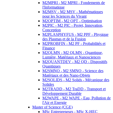
M2MPRI - M2 MPRI - Fondements de
l'Informatique
M2MSV - M2 MSV - Mathématiques
pour les Sciences du Vivant
M2OPTIM - M2 OPT - Optimisation
M2PIC - M2 PIC - Projet, Innovation,
Conception
M2PLASPHYFUS - M2 PPF - Physique
des Plasmas et de la Fusion
M2PROBFIN - M2 PF - Probabilités et
Finance
M2QLMN - M2 QLMN - Quantique,
Lumière, Matériaux et Nanosciences
M2QUANTDEV - M2 QD - Dispositifs
Quantiques
M2SMNO - M2 SMNO - Science des
Matériaux et des Nano-Objets
M2SOLIDS - M2 Solids - Mécanique des
Solides
M2TRADD - M2 TraDD - Transport et
Développement Durable
M2WAPE - M2 WAPE - Eau, Pollution de
l'Air et Energie
Master of Science (CGE)
MSc Entrepreneurs - MSc X-HEC