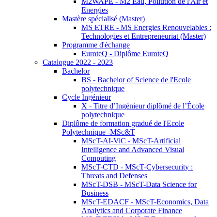
M2WAPE - M2 Eau, Pollution de l'Air et
Energies
Mastère spécialisé (Master)
MS ETRE - MS Energies Renouvelables :
Technologies et Entrepreneuriat (Master)
Programme d'échange
EuroteQ - Diplôme EuroteQ
Catalogue 2022 - 2023
Bachelor
BS - Bachelor of Science de l'Ecole
polytechnique
Cycle Ingénieur
X - Titre d’Ingénieur diplômé de l’École
polytechnique
Diplôme de formation gradué de l'Ecole
Polytechnique -MSc&T
MScT-AI-ViC - MScT-Artificial
Intelligence and Advanced Visual
Computing
MScT-CTD - MScT-Cybersecurity :
Threats and Defenses
MScT-DSB - MScT-Data Science for
Business
MScT-EDACF - MScT-Economics, Data
Analytics and Corporate Finance