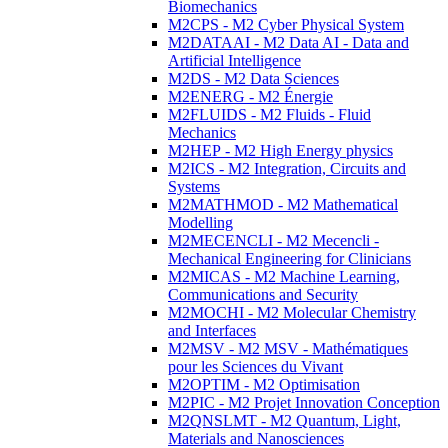
Biomechanics
M2CPS - M2 Cyber Physical System
M2DATAAI - M2 Data AI - Data and
Artificial Intelligence
M2DS - M2 Data Sciences
M2ENERG - M2 Énergie
M2FLUIDS - M2 Fluids - Fluid
Mechanics
M2HEP - M2 High Energy physics
M2ICS - M2 Integration, Circuits and
Systems
M2MATHMOD - M2 Mathematical
Modelling
M2MECENCLI - M2 Mecencli -
Mechanical Engineering for Clinicians
M2MICAS - M2 Machine Learning,
Communications and Security
M2MOCHI - M2 Molecular Chemistry
and Interfaces
M2MSV - M2 MSV - Mathématiques
pour les Sciences du Vivant
M2OPTIM - M2 Optimisation
M2PIC - M2 Projet Innovation Conception
M2QNSLMT - M2 Quantum, Light,
Materials and Nanosciences