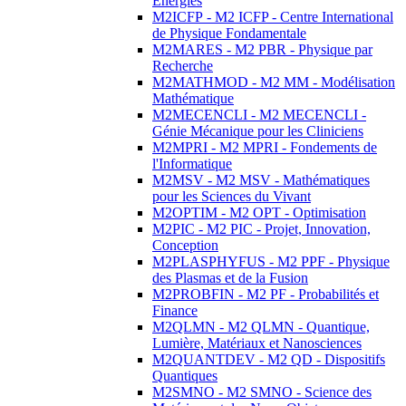
Energies
M2ICFP - M2 ICFP - Centre International
de Physique Fondamentale
M2MARES - M2 PBR - Physique par
Recherche
M2MATHMOD - M2 MM - Modélisation
Mathématique
M2MECENCLI - M2 MECENCLI -
Génie Mécanique pour les Cliniciens
M2MPRI - M2 MPRI - Fondements de
l'Informatique
M2MSV - M2 MSV - Mathématiques
pour les Sciences du Vivant
M2OPTIM - M2 OPT - Optimisation
M2PIC - M2 PIC - Projet, Innovation,
Conception
M2PLASPHYFUS - M2 PPF - Physique
des Plasmas et de la Fusion
M2PROBFIN - M2 PF - Probabilités et
Finance
M2QLMN - M2 QLMN - Quantique,
Lumière, Matériaux et Nanosciences
M2QUANTDEV - M2 QD - Dispositifs
Quantiques
M2SMNO - M2 SMNO - Science des