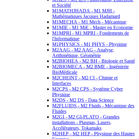
et Société
M1MATHJHADA - M1 MJH -
Mathématiques Jacques Hadamard
M1MECHA - M1 Mech - Mécanique
M1MIE - M1 MiE - Master en Economie
M1MPRI - M1 MPRI - Fondements de
l'Informatique
M1PHYSICS - M1 PHYS - Physique
M2AAG - M2 AAG - Analyse,
Arithmétique, Géométrie
M2BIOHEA - M2 BH - Biologie et Santé
M2BIOMECA - M2 BME - Ingénierie
BioMédicale
M2CHEINT - M2 CI - Chimie et
Interfaces
M2CPS - M2 CPS - Système Cyber
Physique
M2DS - M2 DS - Data Science
M2FLUIDS - M2 Fluids - Mécanique des
Fluides
M2GI - M2 GI-PLATO - Grandes
installations - Plasmas, Lasers,
Accélérateurs, Tokamaks
M2HEP - M2 HEP - Physique des Hautes