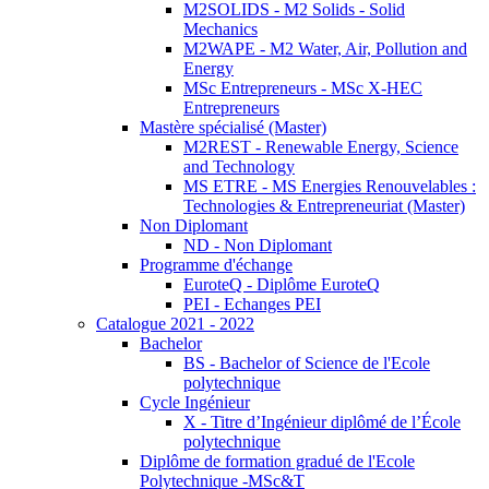
M2SOLIDS - M2 Solids - Solid
Mechanics
M2WAPE - M2 Water, Air, Pollution and
Energy
MSc Entrepreneurs - MSc X-HEC
Entrepreneurs
Mastère spécialisé (Master)
M2REST - Renewable Energy, Science
and Technology
MS ETRE - MS Energies Renouvelables :
Technologies & Entrepreneuriat (Master)
Non Diplomant
ND - Non Diplomant
Programme d'échange
EuroteQ - Diplôme EuroteQ
PEI - Echanges PEI
Catalogue 2021 - 2022
Bachelor
BS - Bachelor of Science de l'Ecole
polytechnique
Cycle Ingénieur
X - Titre d’Ingénieur diplômé de l’École
polytechnique
Diplôme de formation gradué de l'Ecole
Polytechnique -MSc&T