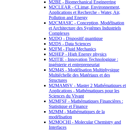
M2BE - Biomechanical Engineering
M2CLEAR - CLimat, Environnement,
Applications et Recherche - Water, Air,
Pollution and Energy
M2CMASIC - Conception, Modélisation
et Architecture des Systèmes Industriels
Complexes
M2DQ - Dispositif quantique
M2DS - Data Sciences
M2FM - Fluid Mechanics
M2HEP - High Energy physics
M2ITIE - Innovation Technologique :
ingénierie et entrepreneuriat
M2M4S - Modélisation Multiphysique
Multiéchelle des Matériaux et des
Structures
M2MAMSV - Master 2 Mathématiques et
Applications - Mathématiques pour les
Sciences du Vivant
M2MFSF - Mathématiques Financières :
Statistique et Finance
M2MM - Mathématiques de la
modélisation
M2MOCHI - Molecular Chemistry and
Interfaces