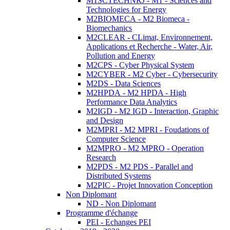
M1SCTECHNRJ - M1 - Sciences and
Technologies for Energy
M2BIOMECA - M2 Biomeca -
Biomechanics
M2CLEAR - CLimat, Environnement,
Applications et Recherche - Water, Air,
Pollution and Energy
M2CPS - Cyber Physical System
M2CYBER - M2 Cyber - Cybersecurity
M2DS - Data Sciences
M2HPDA - M2 HPDA - High
Performance Data Analytics
M2IGD - M2 IGD - Interaction, Graphic
and Design
M2MPRI - M2 MPRI - Foudations of
Computer Science
M2MPRO - M2 MPRO - Operation
Research
M2PDS - M2 PDS - Parallel and
Distributed Systems
M2PIC - Projet Innovation Conception
Non Diplomant
ND - Non Diplomant
Programme d'échange
PEI - Echanges PEI