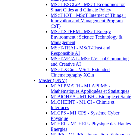
MScT-ESCLiP - MScT-Economics for
Smart Cities and Climate Policy
MScT-IOT - MScT-Internet of Things :
Innovation and Management Program
(IoT)
MScT-STEEM - MScT-Energy
Environment : Science Technology &
Management
MScT-TRAI - MScT-Trust and
Responsible AI
MScT-ViCAI - MScT-Visual Computing
and Creative AI
MScT-XCin - MScT-Extended
Cinematography XCin
Master (DNM)
M1APPMATH - M1 APPMS -
Mathématiques Appliquées et Statistiques
M1BIOHEA - M1 BH - Biologie et Santé
M1CHEINT - M1 CI - Chimie et
Interfaces
M1CPS - M1 CPS - Système Cyber
Physique
M1HEP - M1 HEP - Physique des Hautes
Energies
M1IES - M1 IES - Innovation, Entreprise