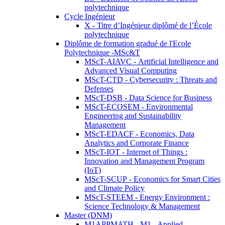
polytechnique
Cycle Ingénieur
X - Titre d’Ingénieur diplômé de l’École
polytechnique
Diplôme de formation gradué de l'Ecole
Polytechnique -MSc&T
MScT-AIAVC - Artificial Intelligence and
Advanced Visual Computing
MScT-CTD - Cybersecurity : Threats and
Defenses
MScT-DSB - Data Science for Business
MScT-ECOSEM - Environmental
Engineering and Sustainability
Management
MScT-EDACF - Economics, Data
Analytics and Corporate Finance
MScT-IOT - Internet of Things :
Innovation and Management Program
(IoT)
MScT-SCUP - Economics for Smart Cities
and Climate Policy
MScT-STEEM - Energy Environment :
Science Technology & Management
Master (DNM)
M1APPMATH - M1 - Applied