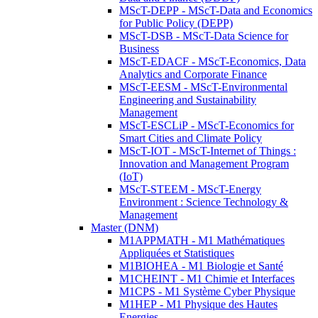
MScT-DEPP - MScT-Data and Economics
for Public Policy (DEPP)
MScT-DSB - MScT-Data Science for
Business
MScT-EDACF - MScT-Economics, Data
Analytics and Corporate Finance
MScT-EESM - MScT-Environmental
Engineering and Sustainability
Management
MScT-ESCLiP - MScT-Economics for
Smart Cities and Climate Policy
MScT-IOT - MScT-Internet of Things :
Innovation and Management Program
(IoT)
MScT-STEEM - MScT-Energy
Environment : Science Technology &
Management
Master (DNM)
M1APPMATH - M1 Mathématiques
Appliquées et Statistiques
M1BIOHEA - M1 Biologie et Santé
M1CHEINT - M1 Chimie et Interfaces
M1CPS - M1 Système Cyber Physique
M1HEP - M1 Physique des Hautes
Energies