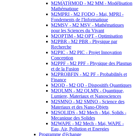
M2MATHMOD - M2 MM - Modélisation
Mathématique
M2MPRI - M2 FODQ - Maj. MPRI -
Fondements de l'Informatique
M2MSV - M2 MSV - Mathématiques
pour les Sciences du Vivant
M2OPTIM - M2 OPT - Optimisation
M2PBR - M2 PBR - Physique par
Recherche
M2PIC - M2 PIC - Projet Innovation
Conception
M2PPF - M2 PPF - Physique des Plasmas
et de la Fusion
M2PROBFIN - M2 PF - Probabilités et
Finance
M2QD - M2 QD - Dispositifs Quantiques
M2QLMN - M2 QLMN - Quantique,
Lumiere, Materiaux et Nanosciences
M2SMNO - M2 SMNO - Science des
Materiaux et des Nano-Objets
M2SOLIDS - M2 Mech - Maj. Solids -
Mecanique des Solides
M2WAPE - M2 Mech - Maj. WAPE -
Eau, Air, Pollution et Energies
Programme d'échange