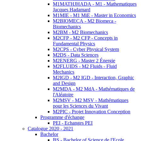
M1MATHJHADA - M1 - Mathematiques
Jacques Hadamard
M1MIE - M1 MiE - Master in Economics
M2BIOMECA - M2 Biomeca -
Biomechanics
M2BM - M2 Biomechanics
M2CFP - M2 CFP - Concepts in
Fundamental Physics
M2CPS - Cyber Physical System
M2DS - Data Sciences
M2ENERG - Master 2 Énergie
M2FLUIDS - M2 Fluids - Fluid
Mechanics
M2IGD - M2 IGD - Interaction, Graphic
and Design
M2MDA - M2 MdA - Mathématiques de
l'Aléatoire
M2MSV - M2 MSV - Mathématiques
pour les Sciences du Vivant
M2PIC - Projet Innovation Conception
Programme d'échange
PEI - Echanges PEI
Catalogue 2020 - 2021
Bachelor
BS - Bachelor of Science de l'Ecole