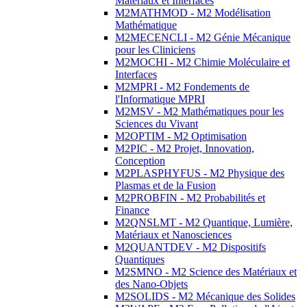
Matériaux et Interfaces
M2MATHMOD - M2 Modélisation
Mathématique
M2MECENCLI - M2 Génie Mécanique
pour les Cliniciens
M2MOCHI - M2 Chimie Moléculaire et
Interfaces
M2MPRI - M2 Fondements de
l'Informatique MPRI
M2MSV - M2 Mathématiques pour les
Sciences du Vivant
M2OPTIM - M2 Optimisation
M2PIC - M2 Projet, Innovation,
Conception
M2PLASPHYFUS - M2 Physique des
Plasmas et de la Fusion
M2PROBFIN - M2 Probabilités et
Finance
M2QNSLMT - M2 Quantique, Lumière,
Matériaux et Nanosciences
M2QUANTDEV - M2 Dispositifs
Quantiques
M2SMNO - M2 Science des Matériaux et
des Nano-Objets
M2SOLIDS - M2 Mécanique des Solides