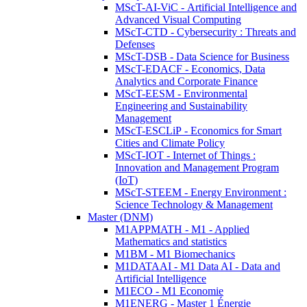
MScT-AI-ViC - Artificial Intelligence and
Advanced Visual Computing
MScT-CTD - Cybersecurity : Threats and
Defenses
MScT-DSB - Data Science for Business
MScT-EDACF - Economics, Data
Analytics and Corporate Finance
MScT-EESM - Environmental
Engineering and Sustainability
Management
MScT-ESCLiP - Economics for Smart
Cities and Climate Policy
MScT-IOT - Internet of Things :
Innovation and Management Program
(IoT)
MScT-STEEM - Energy Environment :
Science Technology & Management
Master (DNM)
M1APPMATH - M1 - Applied
Mathematics and statistics
M1BM - M1 Biomechanics
M1DATAAI - M1 Data AI - Data and
Artificial Intelligence
M1ECO - M1 Economie
M1ENERG - Master 1 Énergie