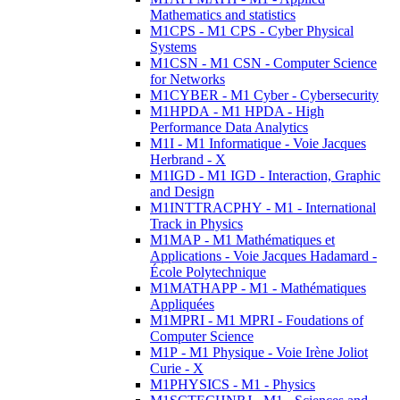
Mathematics and statistics
M1CPS - M1 CPS - Cyber Physical
Systems
M1CSN - M1 CSN - Computer Science
for Networks
M1CYBER - M1 Cyber - Cybersecurity
M1HPDA - M1 HPDA - High
Performance Data Analytics
M1I - M1 Informatique - Voie Jacques
Herbrand - X
M1IGD - M1 IGD - Interaction, Graphic
and Design
M1INTTRACPHY - M1 - International
Track in Physics
M1MAP - M1 Mathématiques et
Applications - Voie Jacques Hadamard -
École Polytechnique
M1MATHAPP - M1 - Mathématiques
Appliquées
M1MPRI - M1 MPRI - Foudations of
Computer Science
M1P - M1 Physique - Voie Irène Joliot
Curie - X
M1PHYSICS - M1 - Physics