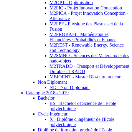
M2OPT - Optimisation
M2PIC - Projet Innovation Conception
M2PICA - Projet Innovation Conception -
Alternance
M2PPF - Physique des Plasmas et de la
Fusion
M2PROBAFI - Mathématiques
Financières : Probabilités et Finance
M2REST - Renewable Energy, Science
and Technology
M2SMNO - Sciences des Matériaux et des
nano-objets
M2TRADD - Transport et Développement
Durable - TRADD
MBIOENT - Master Bio-entrepreneur
Non Diplomant
ND - Non Diplomant
Catalogue 2018 - 2019
Bachelor
BS - Bachelor of Science de l'Ecole
polytechnique
Cycle Ingénieur
X - Diplôme d'ingénieur de l'Ecole
polytechnique
Diplôme de formation gradué de l'Ecole