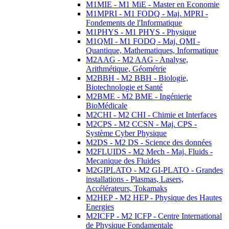
M1MIE - M1 MiE - Master en Economie
M1MPRI - M1 FODQ - Maj. MPRI -
Fondements de l'Informatique
M1PHYS - M1 PHYS - Physique
M1QMI - M1 FODQ - Maj. QMI -
Quantique, Mathematiques, Informatique
M2AAG - M2 AAG - Analyse,
Arithmétique, Géométrie
M2BBH - M2 BBH - Biologie,
Biotechnologie et Santé
M2BME - M2 BME - Ingénierie
BioMédicale
M2CHI - M2 CHI - Chimie et Interfaces
M2CPS - M2 CCSN - Maj. CPS -
Système Cyber Physique
M2DS - M2 DS - Science des données
M2FLUIDS - M2 Mech - Maj. Fluids -
Mecanique des Fluides
M2GIPLATO - M2 GI-PLATO - Grandes
installations - Plasmas, Lasers,
Accélérateurs, Tokamaks
M2HEP - M2 HEP - Physique des Hautes
Energies
M2ICFP - M2 ICFP - Centre International
de Physique Fondamentale