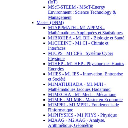
(IoT)
MScT-STEEM - MScT-Energy
Environment : Science Technology &
Management
Master (DNM)
M1APPMATH - M1 APPMS -
Mathématiques Appliquées et Statistiques
M1BIOHEA - M1 BH - Biologie et Santé
M1CHEINT - M1 CI - Chimie et
Interfaces
M1CPS - M1 CPS - Système Cyber
Physique
M1HEP - M1 HEP - Physique des Hautes
Energies
M1IES - M1 IES - Innovation, Entreprise
et Société
M1MATHJHADA - M1 MJH -
Mathématiques Jacques Hadamard
M1MECHA - M1 Mech - Mécanique
M1MIE - M1 MiE - Master en Economie
M1MPRI - M1 MPRI - Fondements de
l'Informatique
M1PHYSICS - M1 PHYS - Physique
M2AAG - M2 AAG - Analyse,
Arithmétique, Géométrie