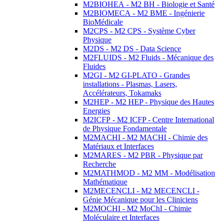
M2BIOHEA - M2 BH - Biologie et Santé
M2BIOMECA - M2 BME - Ingénierie
BioMédicale
M2CPS - M2 CPS - Système Cyber
Physique
M2DS - M2 DS - Data Science
M2FLUIDS - M2 Fluids - Mécanique des
Fluides
M2GI - M2 GI-PLATO - Grandes
installations - Plasmas, Lasers,
Accélérateurs, Tokamaks
M2HEP - M2 HEP - Physique des Hautes
Energies
M2ICFP - M2 ICFP - Centre International
de Physique Fondamentale
M2MACHI - M2 MACHI - Chimie des
Matériaux et Interfaces
M2MARES - M2 PBR - Physique par
Recherche
M2MATHMOD - M2 MM - Modélisation
Mathématique
M2MECENCLI - M2 MECENCLI -
Génie Mécanique pour les Cliniciens
M2MOCHI - M2 MoChI - Chimie
Moléculaire et Interfaces