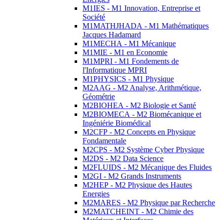
M1IES - M1 Innovation, Entreprise et
Société
M1MATHJHADA - M1 Mathématiques
Jacques Hadamard
M1MECHA - M1 Mécanique
M1MIE - M1 en Economie
M1MPRI - M1 Fondements de
l'Informatique MPRI
M1PHYSICS - M1 Physique
M2AAG - M2 Analyse, Arithmétique,
Géométrie
M2BIOHEA - M2 Biologie et Santé
M2BIOMECA - M2 Biomécanique et
Ingéniérie Biomédical
M2CFP - M2 Concepts en Physique
Fondamentale
M2CPS - M2 Système Cyber Physique
M2DS - M2 Data Science
M2FLUIDS - M2 Mécanique des Fluides
M2GI - M2 Grands Instruments
M2HEP - M2 Physique des Hautes
Energies
M2MARES - M2 Physique par Recherche
M2MATCHEINT - M2 Chimie des