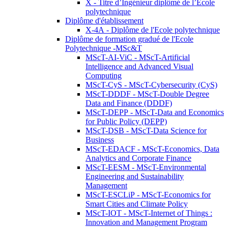
X - Titre d’Ingénieur diplômé de l’École
polytechnique
Diplôme d'établissement
X-4A - Diplôme de l'Ecole polytechnique
Diplôme de formation gradué de l'Ecole
Polytechnique -MSc&T
MScT-AI-ViC - MScT-Artificial
Intelligence and Advanced Visual
Computing
MScT-CyS - MScT-Cybersecurity (CyS)
MScT-DDDF - MScT-Double Degree
Data and Finance (DDDF)
MScT-DEPP - MScT-Data and Economics
for Public Policy (DEPP)
MScT-DSB - MScT-Data Science for
Business
MScT-EDACF - MScT-Economics, Data
Analytics and Corporate Finance
MScT-EESM - MScT-Environmental
Engineering and Sustainability
Management
MScT-ESCLiP - MScT-Economics for
Smart Cities and Climate Policy
MScT-IOT - MScT-Internet of Things :
Innovation and Management Program