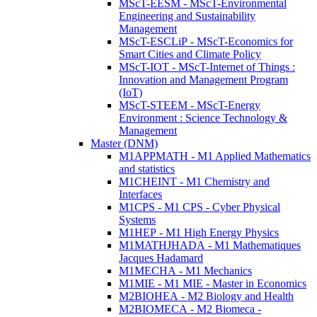
MScT-EESM - MScT-Environmental
Engineering and Sustainability
Management
MScT-ESCLiP - MScT-Economics for
Smart Cities and Climate Policy
MScT-IOT - MScT-Internet of Things :
Innovation and Management Program
(IoT)
MScT-STEEM - MScT-Energy
Environment : Science Technology &
Management
Master (DNM)
M1APPMATH - M1 Applied Mathematics
and statistics
M1CHEINT - M1 Chemistry and
Interfaces
M1CPS - M1 CPS - Cyber Physical
Systems
M1HEP - M1 High Energy Physics
M1MATHJHADA - M1 Mathematiques
Jacques Hadamard
M1MECHA - M1 Mechanics
M1MIE - M1 MIE - Master in Economics
M2BIOHEA - M2 Biology and Health
M2BIOMECA - M2 Biomeca -