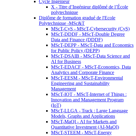
Cycle Ingénieur
X - Titre d’Ingénieur diplômé de l’École
polytechnique
Diplôme de formation gradué de l'Ecole
Polytechnique -MSc&T
MScT-CyS - MScT-Cybersecurity (CyS)
MScT-DDDF - MScT-Double Degree
Data and Finance (DDDF)
MScT-DEPP - MScT-Data and Economics
for Public Policy (DEPP)
MScT-DSAIB - MScT-Data Science and
AI for Business
MScT-EDACF - MScT-Economics, Data
Analytics and Corporate Finance
MScT-EESM - MScT-Environmental
Engineering and Sustainability
Management
MScT-IOT - MScT-Internet of Things :
Innovation and Management Program
(IoT)
MScT-LLGA - Track : Large Language
Models, Graphs and Applications
MScT-MaQI - AI for Markets and
Quantitative Investment (AI-MaQI)
MScT-STEEM - MScT-Energy