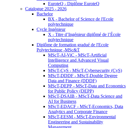
EuroteQ - Diplôme EuroteQ
Catalogue 2025 - 2026
Bachelor
BX - Bachelor of Science de l'Ecole
polytechnique
Cycle Ingénieur
X - Titre d’Ingénieur diplômé de l’École
polytechnique
Diplôme de formation gradué de l'Ecole
Polytechnique -MSc&T
MScT-AI-ViC - MScT-Artificial
Intelligence and Advanced Visual
Computing
MScT-CyS - MScT-Cybersecurity (CyS)
MScT-DDDF - MScT-Double Degree
Data and Finance (DDDF)
MScT-DEPP - MScT-Data and Economics
for Public Policy (DEPP)
MScT-DSAIB - MScT-Data Science and
AI for Business
MScT-EDACF - MScT-Economics, Data
Analytics and Corporate Finance
MScT-EESM - MScT-Environmental
Engineering and Sustainability
Management