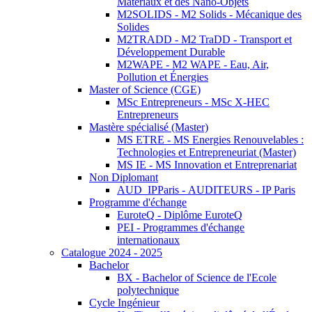
Matériaux et des Nano-Objets
M2SOLIDS - M2 Solids - Mécanique des
Solides
M2TRADD - M2 TraDD - Transport et
Développement Durable
M2WAPE - M2 WAPE - Eau, Air,
Pollution et Énergies
Master of Science (CGE)
MSc Entrepreneurs - MSc X-HEC
Entrepreneurs
Mastère spécialisé (Master)
MS ETRE - MS Energies Renouvelables :
Technologies et Entrepreneuriat (Master)
MS IE - MS Innovation et Entreprenariat
Non Diplomant
AUD_IPParis - AUDITEURS - IP Paris
Programme d'échange
EuroteQ - Diplôme EuroteQ
PEI - Programmes d'échange
internationaux
Catalogue 2024 - 2025
Bachelor
BX - Bachelor of Science de l'Ecole
polytechnique
Cycle Ingénieur