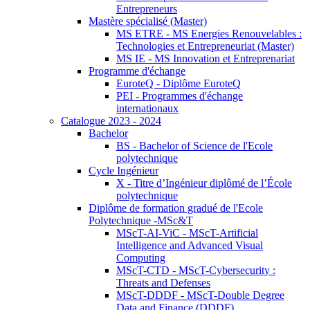
Entrepreneurs
Mastère spécialisé (Master)
MS ETRE - MS Energies Renouvelables :
Technologies et Entrepreneuriat (Master)
MS IE - MS Innovation et Entreprenariat
Programme d'échange
EuroteQ - Diplôme EuroteQ
PEI - Programmes d'échange
internationaux
Catalogue 2023 - 2024
Bachelor
BS - Bachelor of Science de l'Ecole
polytechnique
Cycle Ingénieur
X - Titre d’Ingénieur diplômé de l’École
polytechnique
Diplôme de formation gradué de l'Ecole
Polytechnique -MSc&T
MScT-AI-ViC - MScT-Artificial
Intelligence and Advanced Visual
Computing
MScT-CTD - MScT-Cybersecurity :
Threats and Defenses
MScT-DDDF - MScT-Double Degree
Data and Finance (DDDF)