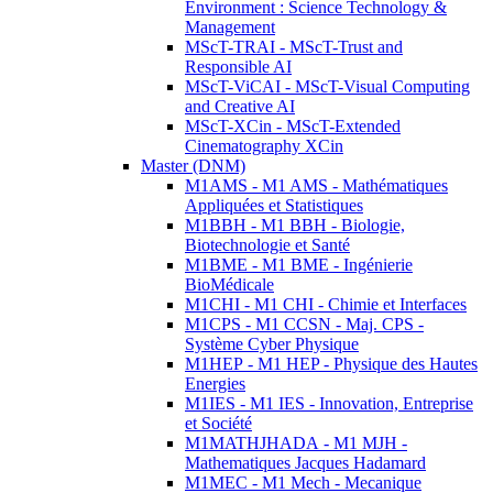
Environment : Science Technology &
Management
MScT-TRAI - MScT-Trust and
Responsible AI
MScT-ViCAI - MScT-Visual Computing
and Creative AI
MScT-XCin - MScT-Extended
Cinematography XCin
Master (DNM)
M1AMS - M1 AMS - Mathématiques
Appliquées et Statistiques
M1BBH - M1 BBH - Biologie,
Biotechnologie et Santé
M1BME - M1 BME - Ingénierie
BioMédicale
M1CHI - M1 CHI - Chimie et Interfaces
M1CPS - M1 CCSN - Maj. CPS -
Système Cyber Physique
M1HEP - M1 HEP - Physique des Hautes
Energies
M1IES - M1 IES - Innovation, Entreprise
et Société
M1MATHJHADA - M1 MJH -
Mathematiques Jacques Hadamard
M1MEC - M1 Mech - Mecanique