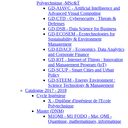
Polytechnique -MSc&T
GD-AIAVC - Artificial Intelligence and
Advanced Visual Computing
GD-CTD - Cybersecurity : Threats &
Defenses
GD-DSB - Data Science for Business
GD-ECOSEM - Ecotechnologies for
Sustainability & Environment
Management
GD-EDACF - Economics, Data Analytics
and Corporate Finance
GD-IOT - Internet of Things : Innovation
and Management Program (IoT)
GD-SCUP - Smart Cities and Urban
Policy
GD-STEEM - Energy Environment :
Science Technology & Management
Catalogue 2017 - 2018
Cycle Ingénieur
X - Diplôme d'ingénieur de l'Ecole
Polytechnique
Master (DNM)
M1QMI - M1 FODQ - Maj. QMI -
Quantique, mathematiques, informatique