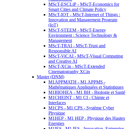
MScT-ESCLiP - MScT-Economics for
Smart Cities and Climate Policy
MScT-IOT - MScT-Internet of Things :
Innovation and Management Program
(IoT)
MScT-STEEM - MScT-Energy
Environment : Science Technology &
Management
MScT-TRAI - MScT-Trust and
Responsible AI
MScT-ViCAI - MScT-Visual Computing
and Creative AI
MScT-XCin - MScT-Extended
Cinematography XCin
Master (DNM)
M1APPMATH - M1 APPMS -
Mathématiques Appliquées et Statistiques
M1BIOHEA - M1 BH - Biologie et Santé
M1CHEINT - M1 CI - Chimie et
Interfaces
M1CPS - M1 CPS - Système Cyber
Physique
M1HEP - M1 HEP - Physique des Hautes
Energies
M1IES - M1 IES - Innovation, Entreprise