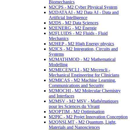
Biomechanics
M2CPS - M2 Cyber Physical System
M2DATAAI - M2 Data AI - Data and
Artificial Intelligence
M2DS - M2 Data Sciences
M2ENERG - M2 Énergie
M2FLUIDS - M2 Fluids - Fluid
Mechanics
M2HEP - M2 High Energy physics
M2ICS - M2 Integration, Circuits and
Systems
M2MATHMOD - M2 Mathematical
Modelling
M2MECENCLI - M2 Mecencli -
Mechanical Engineering for Clinicians
M2MICAS - M2 Machine Learning,
Communications and Security
M2MOCHI - M2 Molecular Chemistry
and Interfaces
M2MSV - M2 MSV - Mathématiques
pour les Sciences du Vivant
M2OPTIM - M2 Optimisation
M2PIC - M2 Projet Innovation Conception
M2QNSLMT - M2 Quantum, Light,
Materials and Nanosciences