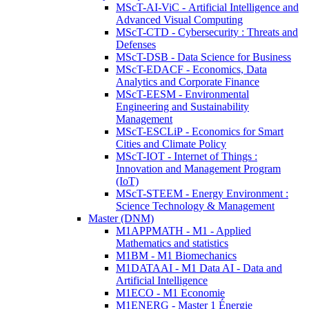
MScT-AI-ViC - Artificial Intelligence and
Advanced Visual Computing
MScT-CTD - Cybersecurity : Threats and
Defenses
MScT-DSB - Data Science for Business
MScT-EDACF - Economics, Data
Analytics and Corporate Finance
MScT-EESM - Environmental
Engineering and Sustainability
Management
MScT-ESCLiP - Economics for Smart
Cities and Climate Policy
MScT-IOT - Internet of Things :
Innovation and Management Program
(IoT)
MScT-STEEM - Energy Environment :
Science Technology & Management
Master (DNM)
M1APPMATH - M1 - Applied
Mathematics and statistics
M1BM - M1 Biomechanics
M1DATAAI - M1 Data AI - Data and
Artificial Intelligence
M1ECO - M1 Economie
M1ENERG - Master 1 Énergie