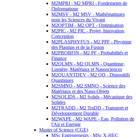
M2MPRI - M2 MPRI - Fondements de
l'Informatique
M2MSV - M2 MSV - Mathématiques
pour les Sciences du Vivant
M2OPTIM - M2 OPT - Optimisation
M2PIC - M2 PIC - Projet, Innovation,
Conception
M2PLASPHYFUS - M2 PPF - Physique
des Plasmas et de la Fusion
M2PROBFIN - M2 PF - Probabilités et
Finance
M2QLMN - M2 QLMN - Quantique,
Lumière, Matériaux et Nanosciences
M2QUANTDEV - M2 QD - Dispositifs
Quantiques
M2SMNO - M2 SMNO - Science des
Matériaux et des Nano-Objets
M2SOLIDS - M2 Solids - Mécanique des
Solides
M2TRADD - M2 TraDD - Transport et
Développement Durable
M2WAPE - M2 WAPE - Eau, Pollution de
l'Air et Energie
Master of Science (CGE)
MSc Entrepreneurs - MSc X-HEC