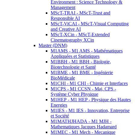
Environment : Science Technology &
Management
MScT-TRAI - MScT-Trust and
Responsible AI
MScT-ViCAI - MScT-Visual Computing
and Creative AI
MScT-XCin - MScT-Extended
Cinematography XCin
Master (DNM)
M1AMS - M1 AMS - Mathématiques
Appliquées et Statistiques
M1BBH - M1 BBH - Biologie,
Biotechnologie et Santé
M1BME - M1 BME - Ingénierie
BioMédicale
M1CHI - M1 CHI - Chimie et Interfaces
M1CPS - M1 CCSN - Maj. CPS -
Système Cyber Physique
M1HEP - M1 HEP - Physique des Hautes
Energies
M1IES - M1 IES - Innovation, Entreprise
et Société
M1MATHJHADA - M1 MJH -
Mathematiques Jacques Hadamard
M1MEC - M1 Mech - Mecanique