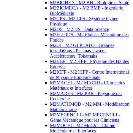
M2BIOHEA - M2 BH - Biologie et Santé
M2BIOMECA - M2 BME - Ingénierie
BioMédicale
M2CPS - M2 CPS - Système Cyber
Physique
M2DS - M2 DS - Data Science
M2FLUIDS - M2 Fluids - Mécanique des
Fluides
M2GI - M2 GI-PLATO - Grandes
installations - Plasmas, Lasers,
Accélérateurs, Tokamaks
M2HEP - M2 HEP - Physique des Hautes
Energies
M2ICFP - M2 ICFP - Centre International
de Physique Fondamentale
M2MACHI - M2 MACHI - Chimie des
Matériaux et Interfaces
M2MARES - M2 PBR - Physique par
Recherche
M2MATHMOD - M2 MM - Modélisation
Mathématique
M2MECENCLI - M2 MECENCLI -
Génie Mécanique pour les Cliniciens
M2MOCHI - M2 MoChI - Chimie
Moléculaire et Interfaces