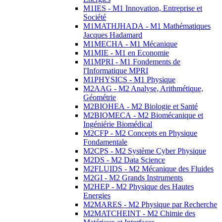
M1IES - M1 Innovation, Entreprise et
Société
M1MATHJHADA - M1 Mathématiques
Jacques Hadamard
M1MECHA - M1 Mécanique
M1MIE - M1 en Economie
M1MPRI - M1 Fondements de
l'Informatique MPRI
M1PHYSICS - M1 Physique
M2AAG - M2 Analyse, Arithmétique,
Géométrie
M2BIOHEA - M2 Biologie et Santé
M2BIOMECA - M2 Biomécanique et
Ingéniérie Biomédical
M2CFP - M2 Concepts en Physique
Fondamentale
M2CPS - M2 Système Cyber Physique
M2DS - M2 Data Science
M2FLUIDS - M2 Mécanique des Fluides
M2GI - M2 Grands Instruments
M2HEP - M2 Physique des Hautes
Energies
M2MARES - M2 Physique par Recherche
M2MATCHEINT - M2 Chimie des