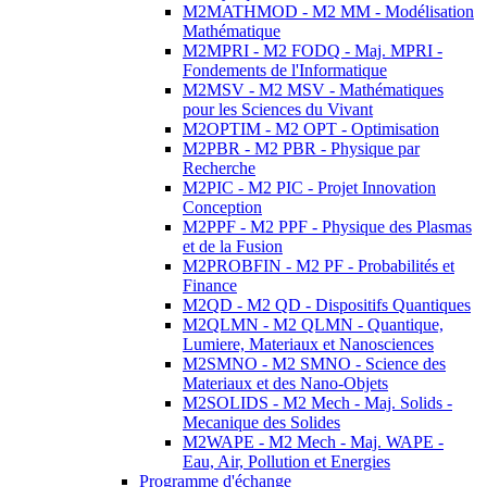
M2MATHMOD - M2 MM - Modélisation
Mathématique
M2MPRI - M2 FODQ - Maj. MPRI -
Fondements de l'Informatique
M2MSV - M2 MSV - Mathématiques
pour les Sciences du Vivant
M2OPTIM - M2 OPT - Optimisation
M2PBR - M2 PBR - Physique par
Recherche
M2PIC - M2 PIC - Projet Innovation
Conception
M2PPF - M2 PPF - Physique des Plasmas
et de la Fusion
M2PROBFIN - M2 PF - Probabilités et
Finance
M2QD - M2 QD - Dispositifs Quantiques
M2QLMN - M2 QLMN - Quantique,
Lumiere, Materiaux et Nanosciences
M2SMNO - M2 SMNO - Science des
Materiaux et des Nano-Objets
M2SOLIDS - M2 Mech - Maj. Solids -
Mecanique des Solides
M2WAPE - M2 Mech - Maj. WAPE -
Eau, Air, Pollution et Energies
Programme d'échange