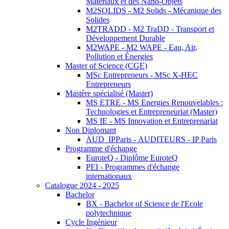
Matériaux et des Nano-Objets
M2SOLIDS - M2 Solids - Mécanique des
Solides
M2TRADD - M2 TraDD - Transport et
Développement Durable
M2WAPE - M2 WAPE - Eau, Air,
Pollution et Énergies
Master of Science (CGE)
MSc Entrepreneurs - MSc X-HEC
Entrepreneurs
Mastère spécialisé (Master)
MS ETRE - MS Energies Renouvelables :
Technologies et Entrepreneuriat (Master)
MS IE - MS Innovation et Entreprenariat
Non Diplomant
AUD_IPParis - AUDITEURS - IP Paris
Programme d'échange
EuroteQ - Diplôme EuroteQ
PEI - Programmes d'échange
internationaux
Catalogue 2024 - 2025
Bachelor
BX - Bachelor of Science de l'Ecole
polytechnique
Cycle Ingénieur