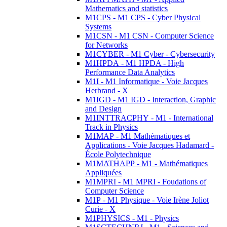
Mathematics and statistics
M1CPS - M1 CPS - Cyber Physical
Systems
M1CSN - M1 CSN - Computer Science
for Networks
M1CYBER - M1 Cyber - Cybersecurity
M1HPDA - M1 HPDA - High
Performance Data Analytics
M1I - M1 Informatique - Voie Jacques
Herbrand - X
M1IGD - M1 IGD - Interaction, Graphic
and Design
M1INTTRACPHY - M1 - International
Track in Physics
M1MAP - M1 Mathématiques et
Applications - Voie Jacques Hadamard -
École Polytechnique
M1MATHAPP - M1 - Mathématiques
Appliquées
M1MPRI - M1 MPRI - Foudations of
Computer Science
M1P - M1 Physique - Voie Irène Joliot
Curie - X
M1PHYSICS - M1 - Physics