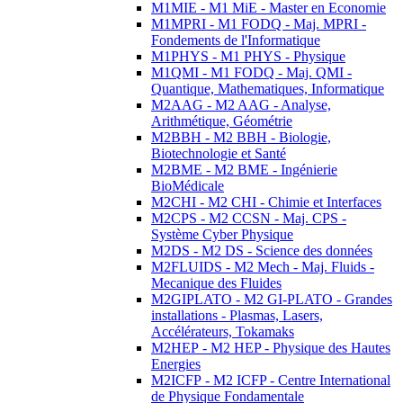
M1MIE - M1 MiE - Master en Economie
M1MPRI - M1 FODQ - Maj. MPRI -
Fondements de l'Informatique
M1PHYS - M1 PHYS - Physique
M1QMI - M1 FODQ - Maj. QMI -
Quantique, Mathematiques, Informatique
M2AAG - M2 AAG - Analyse,
Arithmétique, Géométrie
M2BBH - M2 BBH - Biologie,
Biotechnologie et Santé
M2BME - M2 BME - Ingénierie
BioMédicale
M2CHI - M2 CHI - Chimie et Interfaces
M2CPS - M2 CCSN - Maj. CPS -
Système Cyber Physique
M2DS - M2 DS - Science des données
M2FLUIDS - M2 Mech - Maj. Fluids -
Mecanique des Fluides
M2GIPLATO - M2 GI-PLATO - Grandes
installations - Plasmas, Lasers,
Accélérateurs, Tokamaks
M2HEP - M2 HEP - Physique des Hautes
Energies
M2ICFP - M2 ICFP - Centre International
de Physique Fondamentale