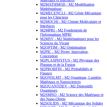
Matériaux et Interfaces
M2MATHMOD - M2 Modélisation
Mathématique
M2MECENCLI - M2 Génie Mécanique
pour les Cliniciens
M2MOCHI - M2 Chimie Moléculaire et
Interfaces
M2MPRI - M2 Fondements de
l'Informatique MPRI
M2MSV - M2 Mathématiques pour les
Sciences du Vivant
M2OPTIM - M2 Optimisation
M2PIC - M2 Projet, Innovation,
Conception
M2PLASPHYFUS - M2 Physique des
Plasmas et de la Fusion
M2PROBFIN - M2 Probabilités et
Finance
M2QNSLMT - M2 Quantique, Lumière,
Matériaux et Nanosciences
M2QUANTDEV - M2 Dispositifs
Quantiques
M2SMNO - M2 Science des Matériaux et
des Nano-Objets
M2SOLIDS - M2 Mécanique des Solides