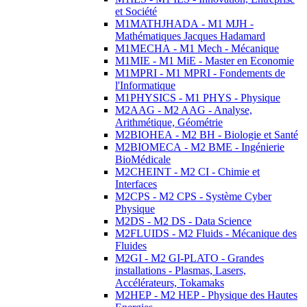
et Société
M1MATHJHADA - M1 MJH -
Mathématiques Jacques Hadamard
M1MECHA - M1 Mech - Mécanique
M1MIE - M1 MiE - Master en Economie
M1MPRI - M1 MPRI - Fondements de
l'Informatique
M1PHYSICS - M1 PHYS - Physique
M2AAG - M2 AAG - Analyse,
Arithmétique, Géométrie
M2BIOHEA - M2 BH - Biologie et Santé
M2BIOMECA - M2 BME - Ingénierie
BioMédicale
M2CHEINT - M2 CI - Chimie et
Interfaces
M2CPS - M2 CPS - Système Cyber
Physique
M2DS - M2 DS - Data Science
M2FLUIDS - M2 Fluids - Mécanique des
Fluides
M2GI - M2 GI-PLATO - Grandes
installations - Plasmas, Lasers,
Accélérateurs, Tokamaks
M2HEP - M2 HEP - Physique des Hautes