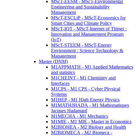
MScT-EESM - MScT-Environmental
Engineering and Sustainability
Management
MScT-ESCLiP - MScT-Economics for
Smart Cities and Climate Policy
MScT-IOT - MScT-Internet of Things :
Innovation and Management Program
(IoT)
MScT-STEEM - MScT-Energy
Environment : Science Technology &
Management
Master (DNM)
M1APPMATH - M1 Applied Mathematics
and statistics
M1CHEINT - M1 Chemistry and
Interfaces
M1CPS - M1 CPS - Cyber Physical
Systems
M1HEP - M1 High Energy Physics
M1MATHJHADA - M1 Mathematiques
Jacques Hadamard
M1MECHA - M1 Mechanics
M1MIE - M1 MIE - Master in Economics
M2BIOHEA - M2 Biology and Health
M2BIOMECA - M2 Biomeca -