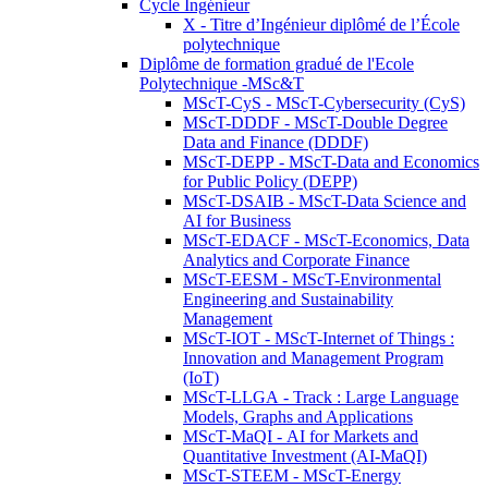
Cycle Ingénieur
X - Titre d’Ingénieur diplômé de l’École
polytechnique
Diplôme de formation gradué de l'Ecole
Polytechnique -MSc&T
MScT-CyS - MScT-Cybersecurity (CyS)
MScT-DDDF - MScT-Double Degree
Data and Finance (DDDF)
MScT-DEPP - MScT-Data and Economics
for Public Policy (DEPP)
MScT-DSAIB - MScT-Data Science and
AI for Business
MScT-EDACF - MScT-Economics, Data
Analytics and Corporate Finance
MScT-EESM - MScT-Environmental
Engineering and Sustainability
Management
MScT-IOT - MScT-Internet of Things :
Innovation and Management Program
(IoT)
MScT-LLGA - Track : Large Language
Models, Graphs and Applications
MScT-MaQI - AI for Markets and
Quantitative Investment (AI-MaQI)
MScT-STEEM - MScT-Energy