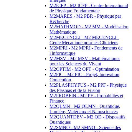
Energies
M2ICFP - M2 ICFP - Centre International
de Physique Fondamentale
M2MARES - M2 PBR - Physique par
Recherche
M2MATHMOD - M2 MM - Modélisation
Mathématique
M2MECENCLI - M2 MECENCLI -
Génie Mécanique pour les Cliniciens
M2MPRI - M2 MPRI - Fondements de
l'Informatique
M2MSV - M2 MSV - Mathématiques
pour les Sciences du Vivant
M2OPTIM - M2 OPT - Optimisation
M2PIC - M2 PIC - Projet, Innovation,
Conception
M2PLASPHYFUS - M2 PPF - Physique
des Plasmas et de la Fusion
M2PROBFIN - M2 PF - Probabilités et
Finance
M2QLMN - M2 QLMN - Quantique,
Lumière, Matériaux et Nanosciences
M2QUANTDEV - M2 QD - Dispositifs
Quantiques
M2SMNO - M2 SMNO - Science des