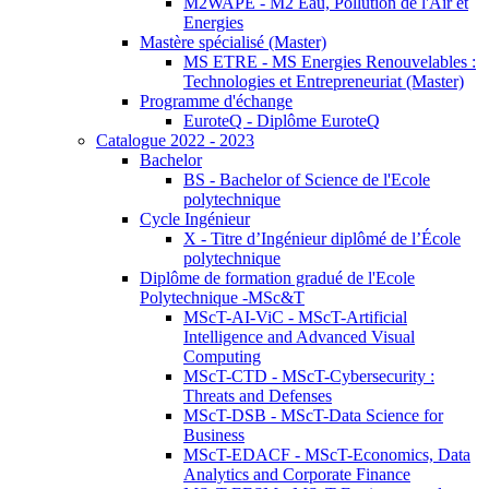
M2WAPE - M2 Eau, Pollution de l'Air et
Energies
Mastère spécialisé (Master)
MS ETRE - MS Energies Renouvelables :
Technologies et Entrepreneuriat (Master)
Programme d'échange
EuroteQ - Diplôme EuroteQ
Catalogue 2022 - 2023
Bachelor
BS - Bachelor of Science de l'Ecole
polytechnique
Cycle Ingénieur
X - Titre d’Ingénieur diplômé de l’École
polytechnique
Diplôme de formation gradué de l'Ecole
Polytechnique -MSc&T
MScT-AI-ViC - MScT-Artificial
Intelligence and Advanced Visual
Computing
MScT-CTD - MScT-Cybersecurity :
Threats and Defenses
MScT-DSB - MScT-Data Science for
Business
MScT-EDACF - MScT-Economics, Data
Analytics and Corporate Finance