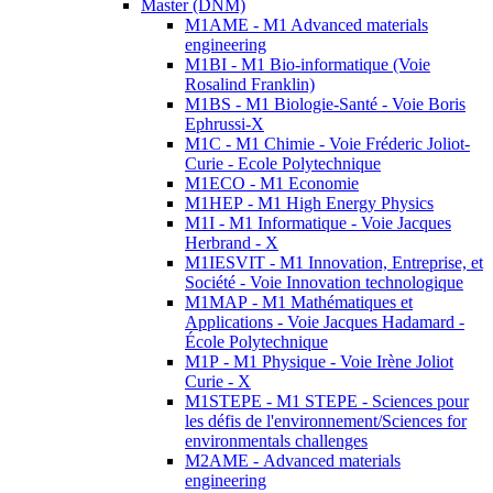
Master (DNM)
M1AME - M1 Advanced materials
engineering
M1BI - M1 Bio-informatique (Voie
Rosalind Franklin)
M1BS - M1 Biologie-Santé - Voie Boris
Ephrussi-X
M1C - M1 Chimie - Voie Fréderic Joliot-
Curie - Ecole Polytechnique
M1ECO - M1 Economie
M1HEP - M1 High Energy Physics
M1I - M1 Informatique - Voie Jacques
Herbrand - X
M1IESVIT - M1 Innovation, Entreprise, et
Société - Voie Innovation technologique
M1MAP - M1 Mathématiques et
Applications - Voie Jacques Hadamard -
École Polytechnique
M1P - M1 Physique - Voie Irène Joliot
Curie - X
M1STEPE - M1 STEPE - Sciences pour
les défis de l'environnement/Sciences for
environmentals challenges
M2AME - Advanced materials
engineering