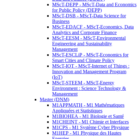
MScT-DEPP - MScT-Data and Economics
for Public Policy (DEPP)
MScT-DSB - MScT-Data Science for
Business
MScT-EDACF - MScT-Economics, Data
Analytics and Corporate Finance
MScT-EESM - MScT-Environmental
Engineering and Sustainability
Management
MScT-ESCLiP - MScT-Economics for
Smart Cities and Climate Policy
MScT-IOT - MScT-Internet of Things :
Innovation and Management Program
(IoT)
MScT-STEEM - MScT-Energy
Environment : Science Technology &
Management
Master (DNM)
M1APPMATH - M1 Mathématiques
Appliquées et Statistiques
M1BIOHEA - M1 Biologie et Santé
M1CHEINT - M1 Chimie et Interfaces
M1CPS - M1 Système Cyber Physique
M1HEP - M1 Physique des Hautes
Energies