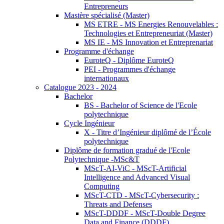
Entrepreneurs
Mastère spécialisé (Master)
MS ETRE - MS Energies Renouvelables :
Technologies et Entrepreneuriat (Master)
MS IE - MS Innovation et Entreprenariat
Programme d'échange
EuroteQ - Diplôme EuroteQ
PEI - Programmes d'échange
internationaux
Catalogue 2023 - 2024
Bachelor
BS - Bachelor of Science de l'Ecole
polytechnique
Cycle Ingénieur
X - Titre d’Ingénieur diplômé de l’École
polytechnique
Diplôme de formation gradué de l'Ecole
Polytechnique -MSc&T
MScT-AI-ViC - MScT-Artificial
Intelligence and Advanced Visual
Computing
MScT-CTD - MScT-Cybersecurity :
Threats and Defenses
MScT-DDDF - MScT-Double Degree
Data and Finance (DDDF)