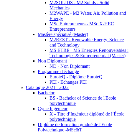
M2SOLIDS - M2 Solids - Solid
Mechanics
M2WAPE - M2 Water, Air, Pollution and
Energy
MSc Entrepreneurs - MSc X-HEC
Entrepreneurs
Mastère spécialisé (Master)
M2REST - Renewable Energy, Science
and Technology
MS ETRE - MS Energies Renouvelables :
Technologies & Entrepreneuriat (Master)
Non Diplomant
ND - Non Diplomant
Programme d'échange
EuroteQ - Diplôme EuroteQ
PEI - Echanges PEI
Catalogue 2021 - 2022
Bachelor
BS - Bachelor of Science de l'Ecole
polytechnique
Cycle Ingénieur
X - Titre d’Ingénieur diplômé de l’École
polytechnique
Diplôme de formation gradué de l'Ecole
Polytechnique -MSc&T