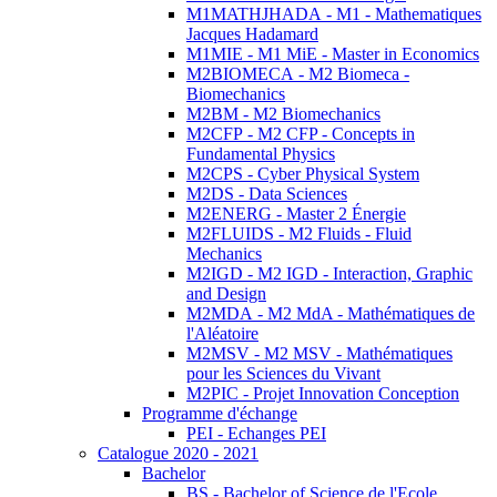
M1MATHJHADA - M1 - Mathematiques
Jacques Hadamard
M1MIE - M1 MiE - Master in Economics
M2BIOMECA - M2 Biomeca -
Biomechanics
M2BM - M2 Biomechanics
M2CFP - M2 CFP - Concepts in
Fundamental Physics
M2CPS - Cyber Physical System
M2DS - Data Sciences
M2ENERG - Master 2 Énergie
M2FLUIDS - M2 Fluids - Fluid
Mechanics
M2IGD - M2 IGD - Interaction, Graphic
and Design
M2MDA - M2 MdA - Mathématiques de
l'Aléatoire
M2MSV - M2 MSV - Mathématiques
pour les Sciences du Vivant
M2PIC - Projet Innovation Conception
Programme d'échange
PEI - Echanges PEI
Catalogue 2020 - 2021
Bachelor
BS - Bachelor of Science de l'Ecole