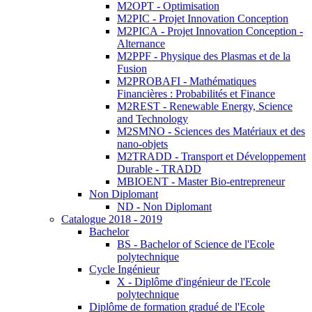
M2OPT - Optimisation
M2PIC - Projet Innovation Conception
M2PICA - Projet Innovation Conception -
Alternance
M2PPF - Physique des Plasmas et de la
Fusion
M2PROBAFI - Mathématiques
Financières : Probabilités et Finance
M2REST - Renewable Energy, Science
and Technology
M2SMNO - Sciences des Matériaux et des
nano-objets
M2TRADD - Transport et Développement
Durable - TRADD
MBIOENT - Master Bio-entrepreneur
Non Diplomant
ND - Non Diplomant
Catalogue 2018 - 2019
Bachelor
BS - Bachelor of Science de l'Ecole
polytechnique
Cycle Ingénieur
X - Diplôme d'ingénieur de l'Ecole
polytechnique
Diplôme de formation gradué de l'Ecole