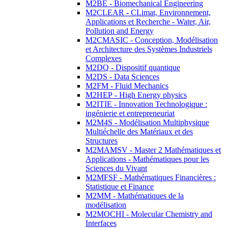
M2BE - Biomechanical Engineering
M2CLEAR - CLimat, Environnement,
Applications et Recherche - Water, Air,
Pollution and Energy
M2CMASIC - Conception, Modélisation
et Architecture des Systèmes Industriels
Complexes
M2DQ - Dispositif quantique
M2DS - Data Sciences
M2FM - Fluid Mechanics
M2HEP - High Energy physics
M2ITIE - Innovation Technologique :
ingénierie et entrepreneuriat
M2M4S - Modélisation Multiphysique
Multiéchelle des Matériaux et des
Structures
M2MAMSV - Master 2 Mathématiques et
Applications - Mathématiques pour les
Sciences du Vivant
M2MFSF - Mathématiques Financières :
Statistique et Finance
M2MM - Mathématiques de la
modélisation
M2MOCHI - Molecular Chemistry and
Interfaces