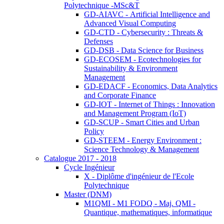
Polytechnique -MSc&T
GD-AIAVC - Artificial Intelligence and
Advanced Visual Computing
GD-CTD - Cybersecurity : Threats &
Defenses
GD-DSB - Data Science for Business
GD-ECOSEM - Ecotechnologies for
Sustainability & Environment
Management
GD-EDACF - Economics, Data Analytics
and Corporate Finance
GD-IOT - Internet of Things : Innovation
and Management Program (IoT)
GD-SCUP - Smart Cities and Urban
Policy
GD-STEEM - Energy Environment :
Science Technology & Management
Catalogue 2017 - 2018
Cycle Ingénieur
X - Diplôme d'ingénieur de l'Ecole
Polytechnique
Master (DNM)
M1QMI - M1 FODQ - Maj. QMI -
Quantique, mathematiques, informatique