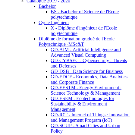
Catalogue 2019 - 2020
Bachelor
BS - Bachelor of Science de l'Ecole
polytechnique
Cycle Ingénieur
X - Diplôme d'ingénieur de l'Ecole
polytechnique
Diplôme de formation gradué de l'Ecole
Polytechnique -MSc&T
GD-AIM - Artificial Intelligence and
Advanced Visual Computing
GD-CYBSEC - Cybersecurity : Threats
and Defenses
GD-DSB - Data Science for Business
GD-EDCF - Economics, Data Analytics
and Corporate Finance
GD-EESTM - Energy Environment :
Science Technology & Management
GD-ESEM - Ecotechnologies for
Sustainability & Environment
Management
GD-IOT - Internet of Things : Innovation
and Management Program (IoT)
GD-SCUP - Smart Cities and Urban
Policy