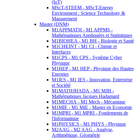
(IoT)
MScT-STEEM - MScT-Energy
Environment : Science Technology &
Management
Master (DNM)
M1APPMATH - M1 APPMS -
Mathématiques Appliquées et Statistiques
M1BIOHEA - M1 BH - Biologie et Santé
M1CHEINT - M1 CI - Chimie et
Interfaces
M1CPS - M1 CPS - Système Cyber
Physique
M1HEP - M1 HEP - Physique des Hautes
Energies
M1IES - M1 IES - Innovation, Entreprise
et Société
M1MATHJHADA - M1 MJH -
Mathématiques Jacques Hadamard
M1MECHA - M1 Mech - Mécanique
M1MIE - M1 MiE - Master en Economie
M1MPRI - M1 MPRI - Fondements de
l'Informatique
M1PHYSICS - M1 PHYS - Physique
M2AAG - M2 AAG - Analyse,
Arithmétique, Géométrie