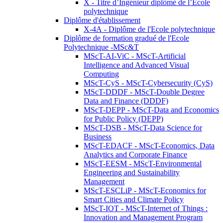
X - Titre d’Ingénieur diplômé de l’École
polytechnique
Diplôme d'établissement
X-4A - Diplôme de l'Ecole polytechnique
Diplôme de formation gradué de l'Ecole
Polytechnique -MSc&T
MScT-AI-ViC - MScT-Artificial
Intelligence and Advanced Visual
Computing
MScT-CyS - MScT-Cybersecurity (CyS)
MScT-DDDF - MScT-Double Degree
Data and Finance (DDDF)
MScT-DEPP - MScT-Data and Economics
for Public Policy (DEPP)
MScT-DSB - MScT-Data Science for
Business
MScT-EDACF - MScT-Economics, Data
Analytics and Corporate Finance
MScT-EESM - MScT-Environmental
Engineering and Sustainability
Management
MScT-ESCLiP - MScT-Economics for
Smart Cities and Climate Policy
MScT-IOT - MScT-Internet of Things :
Innovation and Management Program