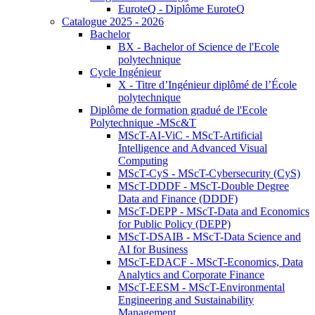
EuroteQ - Diplôme EuroteQ
Catalogue 2025 - 2026
Bachelor
BX - Bachelor of Science de l'Ecole
polytechnique
Cycle Ingénieur
X - Titre d’Ingénieur diplômé de l’École
polytechnique
Diplôme de formation gradué de l'Ecole
Polytechnique -MSc&T
MScT-AI-ViC - MScT-Artificial
Intelligence and Advanced Visual
Computing
MScT-CyS - MScT-Cybersecurity (CyS)
MScT-DDDF - MScT-Double Degree
Data and Finance (DDDF)
MScT-DEPP - MScT-Data and Economics
for Public Policy (DEPP)
MScT-DSAIB - MScT-Data Science and
AI for Business
MScT-EDACF - MScT-Economics, Data
Analytics and Corporate Finance
MScT-EESM - MScT-Environmental
Engineering and Sustainability
Management