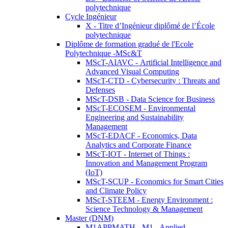
polytechnique
Cycle Ingénieur
X - Titre d’Ingénieur diplômé de l’École
polytechnique
Diplôme de formation gradué de l'Ecole
Polytechnique -MSc&T
MScT-AIAVC - Artificial Intelligence and
Advanced Visual Computing
MScT-CTD - Cybersecurity : Threats and
Defenses
MScT-DSB - Data Science for Business
MScT-ECOSEM - Environmental
Engineering and Sustainability
Management
MScT-EDACF - Economics, Data
Analytics and Corporate Finance
MScT-IOT - Internet of Things :
Innovation and Management Program
(IoT)
MScT-SCUP - Economics for Smart Cities
and Climate Policy
MScT-STEEM - Energy Environment :
Science Technology & Management
Master (DNM)
M1APPMATH - M1 - Applied