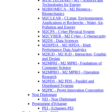
M1SCTECHNRJ - M1 - Sciences and
Technologies for Energy
M2BIOMECA - M2 Biomeca -
Biomechanics
M2CLEAR - CLimat, Environnement,
Applications et Recherche - Water, Air,
Pollution and Energy
M2CPS - Cyber Physical System
M2CYBER - M2 Cyber - Cybersecurity
M2DS - Data Sciences
M2HPDA - M2 HPDA - High
Performance Data Analytics
M2IGD - M2 IGD - Interaction, Graphic
and Design
M2MPRI - M2 MPRI - Foudations of
Computer Science
M2MPRO - M2 MPRO - Operation
Research
M2PDS - M2 PDS - Parallel and
Distributed Systems
M2PIC - Projet Innovation Conception
Non Diplomant
ND - Non Diplomant
Programme d'échange
PEI - Echanges PEI