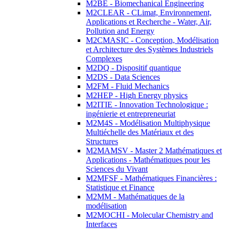
M2BE - Biomechanical Engineering
M2CLEAR - CLimat, Environnement,
Applications et Recherche - Water, Air,
Pollution and Energy
M2CMASIC - Conception, Modélisation
et Architecture des Systèmes Industriels
Complexes
M2DQ - Dispositif quantique
M2DS - Data Sciences
M2FM - Fluid Mechanics
M2HEP - High Energy physics
M2ITIE - Innovation Technologique :
ingénierie et entrepreneuriat
M2M4S - Modélisation Multiphysique
Multiéchelle des Matériaux et des
Structures
M2MAMSV - Master 2 Mathématiques et
Applications - Mathématiques pour les
Sciences du Vivant
M2MFSF - Mathématiques Financières :
Statistique et Finance
M2MM - Mathématiques de la
modélisation
M2MOCHI - Molecular Chemistry and
Interfaces