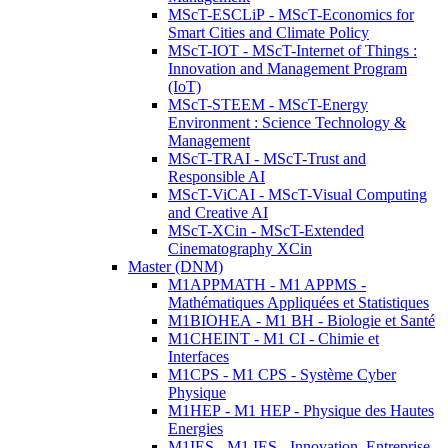
MScT-ESCLiP - MScT-Economics for
Smart Cities and Climate Policy
MScT-IOT - MScT-Internet of Things :
Innovation and Management Program
(IoT)
MScT-STEEM - MScT-Energy
Environment : Science Technology &
Management
MScT-TRAI - MScT-Trust and
Responsible AI
MScT-ViCAI - MScT-Visual Computing
and Creative AI
MScT-XCin - MScT-Extended
Cinematography XCin
Master (DNM)
M1APPMATH - M1 APPMS -
Mathématiques Appliquées et Statistiques
M1BIOHEA - M1 BH - Biologie et Santé
M1CHEINT - M1 CI - Chimie et
Interfaces
M1CPS - M1 CPS - Système Cyber
Physique
M1HEP - M1 HEP - Physique des Hautes
Energies
M1IES - M1 IES - Innovation, Entreprise