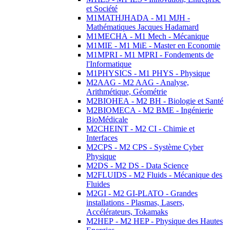
et Société
M1MATHJHADA - M1 MJH -
Mathématiques Jacques Hadamard
M1MECHA - M1 Mech - Mécanique
M1MIE - M1 MiE - Master en Economie
M1MPRI - M1 MPRI - Fondements de
l'Informatique
M1PHYSICS - M1 PHYS - Physique
M2AAG - M2 AAG - Analyse,
Arithmétique, Géométrie
M2BIOHEA - M2 BH - Biologie et Santé
M2BIOMECA - M2 BME - Ingénierie
BioMédicale
M2CHEINT - M2 CI - Chimie et
Interfaces
M2CPS - M2 CPS - Système Cyber
Physique
M2DS - M2 DS - Data Science
M2FLUIDS - M2 Fluids - Mécanique des
Fluides
M2GI - M2 GI-PLATO - Grandes
installations - Plasmas, Lasers,
Accélérateurs, Tokamaks
M2HEP - M2 HEP - Physique des Hautes