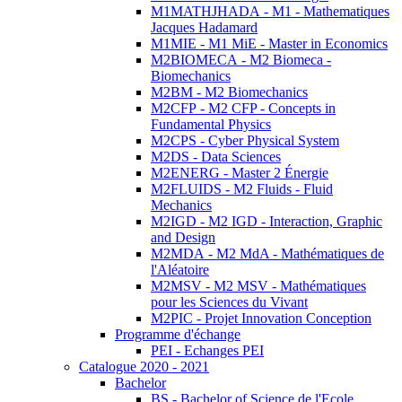
M1MATHJHADA - M1 - Mathematiques
Jacques Hadamard
M1MIE - M1 MiE - Master in Economics
M2BIOMECA - M2 Biomeca -
Biomechanics
M2BM - M2 Biomechanics
M2CFP - M2 CFP - Concepts in
Fundamental Physics
M2CPS - Cyber Physical System
M2DS - Data Sciences
M2ENERG - Master 2 Énergie
M2FLUIDS - M2 Fluids - Fluid
Mechanics
M2IGD - M2 IGD - Interaction, Graphic
and Design
M2MDA - M2 MdA - Mathématiques de
l'Aléatoire
M2MSV - M2 MSV - Mathématiques
pour les Sciences du Vivant
M2PIC - Projet Innovation Conception
Programme d'échange
PEI - Echanges PEI
Catalogue 2020 - 2021
Bachelor
BS - Bachelor of Science de l'Ecole