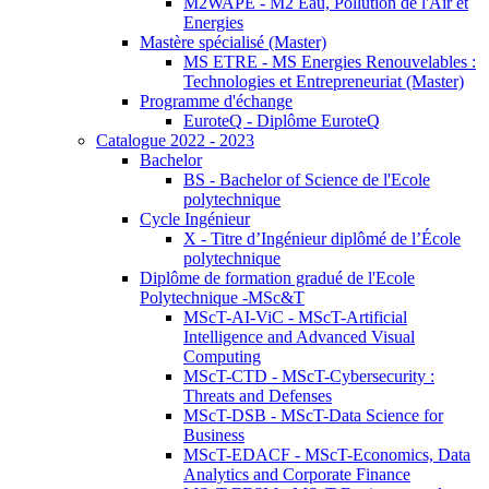
M2WAPE - M2 Eau, Pollution de l'Air et
Energies
Mastère spécialisé (Master)
MS ETRE - MS Energies Renouvelables :
Technologies et Entrepreneuriat (Master)
Programme d'échange
EuroteQ - Diplôme EuroteQ
Catalogue 2022 - 2023
Bachelor
BS - Bachelor of Science de l'Ecole
polytechnique
Cycle Ingénieur
X - Titre d’Ingénieur diplômé de l’École
polytechnique
Diplôme de formation gradué de l'Ecole
Polytechnique -MSc&T
MScT-AI-ViC - MScT-Artificial
Intelligence and Advanced Visual
Computing
MScT-CTD - MScT-Cybersecurity :
Threats and Defenses
MScT-DSB - MScT-Data Science for
Business
MScT-EDACF - MScT-Economics, Data
Analytics and Corporate Finance