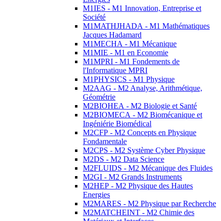
M1IES - M1 Innovation, Entreprise et
Société
M1MATHJHADA - M1 Mathématiques
Jacques Hadamard
M1MECHA - M1 Mécanique
M1MIE - M1 en Economie
M1MPRI - M1 Fondements de
l'Informatique MPRI
M1PHYSICS - M1 Physique
M2AAG - M2 Analyse, Arithmétique,
Géométrie
M2BIOHEA - M2 Biologie et Santé
M2BIOMECA - M2 Biomécanique et
Ingéniérie Biomédical
M2CFP - M2 Concepts en Physique
Fondamentale
M2CPS - M2 Système Cyber Physique
M2DS - M2 Data Science
M2FLUIDS - M2 Mécanique des Fluides
M2GI - M2 Grands Instruments
M2HEP - M2 Physique des Hautes
Energies
M2MARES - M2 Physique par Recherche
M2MATCHEINT - M2 Chimie des