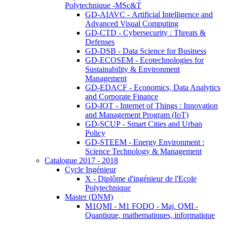
Polytechnique -MSc&T
GD-AIAVC - Artificial Intelligence and
Advanced Visual Computing
GD-CTD - Cybersecurity : Threats &
Defenses
GD-DSB - Data Science for Business
GD-ECOSEM - Ecotechnologies for
Sustainability & Environment
Management
GD-EDACF - Economics, Data Analytics
and Corporate Finance
GD-IOT - Internet of Things : Innovation
and Management Program (IoT)
GD-SCUP - Smart Cities and Urban
Policy
GD-STEEM - Energy Environment :
Science Technology & Management
Catalogue 2017 - 2018
Cycle Ingénieur
X - Diplôme d'ingénieur de l'Ecole
Polytechnique
Master (DNM)
M1QMI - M1 FODQ - Maj. QMI -
Quantique, mathematiques, informatique