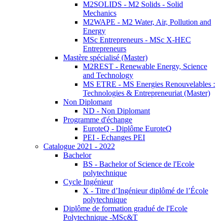
M2SOLIDS - M2 Solids - Solid
Mechanics
M2WAPE - M2 Water, Air, Pollution and
Energy
MSc Entrepreneurs - MSc X-HEC
Entrepreneurs
Mastère spécialisé (Master)
M2REST - Renewable Energy, Science
and Technology
MS ETRE - MS Energies Renouvelables :
Technologies & Entrepreneuriat (Master)
Non Diplomant
ND - Non Diplomant
Programme d'échange
EuroteQ - Diplôme EuroteQ
PEI - Echanges PEI
Catalogue 2021 - 2022
Bachelor
BS - Bachelor of Science de l'Ecole
polytechnique
Cycle Ingénieur
X - Titre d’Ingénieur diplômé de l’École
polytechnique
Diplôme de formation gradué de l'Ecole
Polytechnique -MSc&T