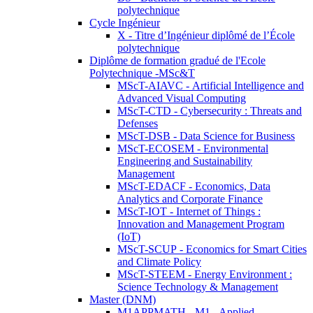
polytechnique
Cycle Ingénieur
X - Titre d’Ingénieur diplômé de l’École
polytechnique
Diplôme de formation gradué de l'Ecole
Polytechnique -MSc&T
MScT-AIAVC - Artificial Intelligence and
Advanced Visual Computing
MScT-CTD - Cybersecurity : Threats and
Defenses
MScT-DSB - Data Science for Business
MScT-ECOSEM - Environmental
Engineering and Sustainability
Management
MScT-EDACF - Economics, Data
Analytics and Corporate Finance
MScT-IOT - Internet of Things :
Innovation and Management Program
(IoT)
MScT-SCUP - Economics for Smart Cities
and Climate Policy
MScT-STEEM - Energy Environment :
Science Technology & Management
Master (DNM)
M1APPMATH - M1 - Applied