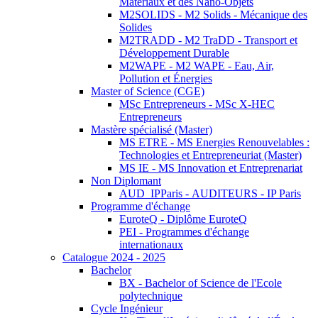
Matériaux et des Nano-Objets
M2SOLIDS - M2 Solids - Mécanique des
Solides
M2TRADD - M2 TraDD - Transport et
Développement Durable
M2WAPE - M2 WAPE - Eau, Air,
Pollution et Énergies
Master of Science (CGE)
MSc Entrepreneurs - MSc X-HEC
Entrepreneurs
Mastère spécialisé (Master)
MS ETRE - MS Energies Renouvelables :
Technologies et Entrepreneuriat (Master)
MS IE - MS Innovation et Entreprenariat
Non Diplomant
AUD_IPParis - AUDITEURS - IP Paris
Programme d'échange
EuroteQ - Diplôme EuroteQ
PEI - Programmes d'échange
internationaux
Catalogue 2024 - 2025
Bachelor
BX - Bachelor of Science de l'Ecole
polytechnique
Cycle Ingénieur