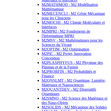
Matériaux et Interfaces
M2MATHMOD - M2 Modélisation
Mathématique
M2MECENCLI - M2 Génie Mécanique
pour les Cliniciens
M2MOCHI - M2 Chimie Moléculaire et
Interfaces
M2MPRI - M2 Fondements de
l'Informatique MPRI
M2MSV - M2 Mathématiques pour les
Sciences du Vivant
M2OPTIM - M2 Optimisation
M2PIC - M2 Projet, Innovation,
Conception
M2PLASPHYFUS - M2 Physique des
Plasmas et de la Fusion
M2PROBFIN - M2 Probabilités et
Finance
M2QNSLMT - M2 Quantique, Lumière,
Matériaux et Nanosciences
M2QUANTDEV - M2 Dispositifs
Quantiques
M2SMNO - M2 Science des Matériaux et
des Nano-Objets
M2SOLIDS - M2 Mécanique des Solides