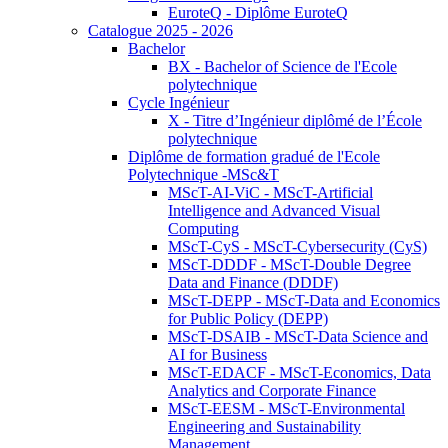
EuroteQ - Diplôme EuroteQ
Catalogue 2025 - 2026
Bachelor
BX - Bachelor of Science de l'Ecole
polytechnique
Cycle Ingénieur
X - Titre d’Ingénieur diplômé de l’École
polytechnique
Diplôme de formation gradué de l'Ecole
Polytechnique -MSc&T
MScT-AI-ViC - MScT-Artificial
Intelligence and Advanced Visual
Computing
MScT-CyS - MScT-Cybersecurity (CyS)
MScT-DDDF - MScT-Double Degree
Data and Finance (DDDF)
MScT-DEPP - MScT-Data and Economics
for Public Policy (DEPP)
MScT-DSAIB - MScT-Data Science and
AI for Business
MScT-EDACF - MScT-Economics, Data
Analytics and Corporate Finance
MScT-EESM - MScT-Environmental
Engineering and Sustainability
Management