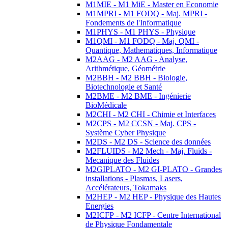
M1MIE - M1 MiE - Master en Economie
M1MPRI - M1 FODQ - Maj. MPRI -
Fondements de l'Informatique
M1PHYS - M1 PHYS - Physique
M1QMI - M1 FODQ - Maj. QMI -
Quantique, Mathematiques, Informatique
M2AAG - M2 AAG - Analyse,
Arithmétique, Géométrie
M2BBH - M2 BBH - Biologie,
Biotechnologie et Santé
M2BME - M2 BME - Ingénierie
BioMédicale
M2CHI - M2 CHI - Chimie et Interfaces
M2CPS - M2 CCSN - Maj. CPS -
Système Cyber Physique
M2DS - M2 DS - Science des données
M2FLUIDS - M2 Mech - Maj. Fluids -
Mecanique des Fluides
M2GIPLATO - M2 GI-PLATO - Grandes
installations - Plasmas, Lasers,
Accélérateurs, Tokamaks
M2HEP - M2 HEP - Physique des Hautes
Energies
M2ICFP - M2 ICFP - Centre International
de Physique Fondamentale