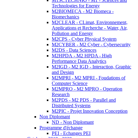
M1SCTECHNRJ - M1 - Sciences and
Technologies for Energy
M2BIOMECA - M2 Biomeca -
Biomechanics
M2CLEAR - CLimat, Environnement,
Applications et Recherche - Water, Air,
Pollution and Energy
M2CPS - Cyber Physical System
M2CYBER - M2 Cyber - Cybersecurity
M2DS - Data Sciences
M2HPDA - M2 HPDA - High
Performance Data Analytics
M2IGD - M2 IGD - Interaction, Graphic
and Design
M2MPRI - M2 MPRI - Foudations of
Computer Science
M2MPRO - M2 MPRO - Operation
Research
M2PDS - M2 PDS - Parallel and
Distributed Systems
M2PIC - Projet Innovation Conception
Non Diplomant
ND - Non Diplomant
Programme d'échange
PEI - Echanges PEI