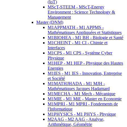
(IoT)
MScT-STEEM - MScT-Energy
Environment : Science Technology &
Management
Master (DNM)
M1APPMATH - M1 APPMS -
Mathématiques Appliquées et Statistiques
M1BIOHEA - M1 BH - Biologie et Santé
M1CHEINT - M1 CI - Chimie et
Interfaces
M1CPS - M1 CPS - Système Cyber
Physique
M1HEP - M1 HEP - Physique des Hautes
Energies
M1IES - M1 IES - Innovation, Entreprise
et Société
M1MATHJHADA - M1 MJH -
Mathématiques Jacques Hadamard
M1MECHA - M1 Mech - Mécanique
M1MIE - M1 MiE - Master en Economie
M1MPRI - M1 MPRI - Fondements de
l'Informatique
M1PHYSICS - M1 PHYS - Physique
M2AAG - M2 AAG - Analyse,
Arithmétique, Géométrie