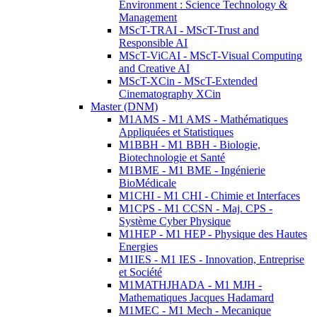
Environment : Science Technology &
Management
MScT-TRAI - MScT-Trust and
Responsible AI
MScT-ViCAI - MScT-Visual Computing
and Creative AI
MScT-XCin - MScT-Extended
Cinematography XCin
Master (DNM)
M1AMS - M1 AMS - Mathématiques
Appliquées et Statistiques
M1BBH - M1 BBH - Biologie,
Biotechnologie et Santé
M1BME - M1 BME - Ingénierie
BioMédicale
M1CHI - M1 CHI - Chimie et Interfaces
M1CPS - M1 CCSN - Maj. CPS -
Système Cyber Physique
M1HEP - M1 HEP - Physique des Hautes
Energies
M1IES - M1 IES - Innovation, Entreprise
et Société
M1MATHJHADA - M1 MJH -
Mathematiques Jacques Hadamard
M1MEC - M1 Mech - Mecanique