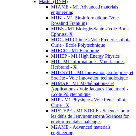
Master (DNM)
M1AME - M1 Advanced materials
engineering
M1BI - M1 Bio-informatique (Voie
Rosalind Franklin)
M1BS - M1 Biologie-Santé - Voie Boris
Ephrussi-X
M1C - M1 Chimie - Voie Fréderic Joliot-
Curie - Ecole Polytechnique
M1ECO - M1 Economie
M1HEP - M1 High Energy Physics
M1I - M1 Informatique - Voie Jacques
Herbrand - X
M1IESVIT - M1 Innovation, Entreprise, et
Société - Voie Innovation technologique
M1MAP - M1 Mathématiques et
Applications - Voie Jacques Hadamard -
École Polytechnique
M1P - M1 Physique - Voie Irène Joliot
Curie - X
M1STEPE - M1 STEPE - Sciences pour
les défis de l'environnement/Sciences for
environmentals challenges
M2AME - Advanced materials
engineering