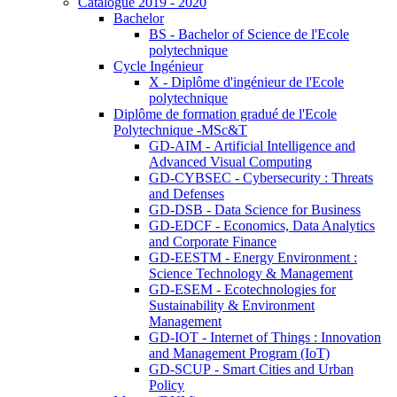
Catalogue 2019 - 2020
Bachelor
BS - Bachelor of Science de l'Ecole
polytechnique
Cycle Ingénieur
X - Diplôme d'ingénieur de l'Ecole
polytechnique
Diplôme de formation gradué de l'Ecole
Polytechnique -MSc&T
GD-AIM - Artificial Intelligence and
Advanced Visual Computing
GD-CYBSEC - Cybersecurity : Threats
and Defenses
GD-DSB - Data Science for Business
GD-EDCF - Economics, Data Analytics
and Corporate Finance
GD-EESTM - Energy Environment :
Science Technology & Management
GD-ESEM - Ecotechnologies for
Sustainability & Environment
Management
GD-IOT - Internet of Things : Innovation
and Management Program (IoT)
GD-SCUP - Smart Cities and Urban
Policy