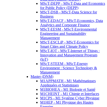
MScT-DEPP - MScT-Data and Economics
for Public Policy (DEPP)
MScT-DSB - MScT-Data Science for
Business
MScT-EDACF - MScT-Economics, Data
Analytics and Corporate Finance
MScT-EESM - MScT-Environmental
Engineering and Sustainability
Management
MScT-ESCLiP - MScT-Economics for
Smart Cities and Climate Policy
MScT-IOT - MScT-Internet of Things :
Innovation and Management Program
(IoT)
MScT-STEEM - MScT-Energy
Environment : Science Technology &
Management
Master (DNM)
M1APPMATH - M1 Mathématiques
Appliquées et Statistiques
M1BIOHEA - M1 Biologie et Santé
M1CHEINT - M1 Chimie et Interfaces
M1CPS - M1 Système Cyber Physique
M1HEP - M1 Physique des Hautes
Energies