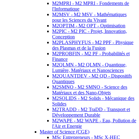
M2MPRI - M2 MPRI - Fondements de
l'Informatique
M2MSV - M2 MSV - Mathématiques
pour les Sciences du Vivant
M2OPTIM - M2 OPT - Optimisation
M2PIC - M2 PIC - Projet, Innovation,
Conception
M2PLASPHYFUS - M2 PPF - Physique
des Plasmas et de la Fusion
M2PROBFIN - M2 PF - Probabilités et
Finance
M2QLMN - M2 QLMN - Quantique,
Lumière, Matériaux et Nanosciences
M2QUANTDEV - M2 QD - Dispositifs
Quantiques
M2SMNO - M2 SMNO - Science des
Matériaux et des Nano-Objets
M2SOLIDS - M2 Solids - Mécanique des
Solides
M2TRADD - M2 TraDD - Transport et
Développement Durable
M2WAPE - M2 WAPE - Eau, Pollution de
l'Air et Energie
Master of Science (CGE)
MSc Entrepreneurs - MSc X-HEC