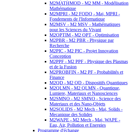
M2MATHMOD - M2 MM - Modélisation
Mathématique
M2MPRI - M2 FODQ - Maj. MPRI -
Fondements de l'Informatique
M2MSV - M2 MSV - Mathématiques
pour les Sciences du Vivant
M2OPTIM - M2 OPT - Optimisation
M2PBR - M2 PBR - Physique par
Recherche
M2PIC - M2 PIC - Projet Innovation
Conception
M2PPF - M2 PPF - Physique des Plasmas
et de la Fusion
M2PROBFIN - M2 PF - Probabilités et
Finance
M2QD - M2 QD - Dispositifs Quantiques
M2QLMN - M2 QLMN - Quantique,
Lumiere, Materiaux et Nanosciences
M2SMNO - M2 SMNO - Science des
Materiaux et des Nano-Objets
M2SOLIDS - M2 Mech - Maj. Solids -
Mecanique des Solides
M2WAPE - M2 Mech - Maj. WAPE -
Eau, Air, Pollution et Energies
Programme d'échange