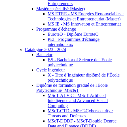
Entrepreneurs
Mastère spécialisé (Master)
MS ETRE - MS Energies Renouvelables :
Technologies et Entrepreneuriat (Master)
MS IE - MS Innovation et Entreprenariat
Programme d'échange
EuroteQ - Diplôme EuroteQ
PEI - Programmes d'échange
internationaux
Catalogue 2023 - 2024
Bachelor
BS - Bachelor of Science de l'Ecole
polytechnique
Cycle Ingénieur
X - Titre d’Ingénieur diplômé de l’École
polytechnique
Diplôme de formation gradué de l'Ecole
Polytechnique -MSc&T
MScT-AI-ViC - MScT-Artificial
Intelligence and Advanced Visual
Computing
MScT-CTD - MScT-Cybersecurity :
Threats and Defenses
MScT-DDDF - MScT-Double Degree
Data and Finance (DDDF)