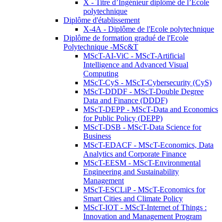
X - Titre d’Ingénieur diplômé de l’École
polytechnique
Diplôme d'établissement
X-4A - Diplôme de l'Ecole polytechnique
Diplôme de formation gradué de l'Ecole
Polytechnique -MSc&T
MScT-AI-ViC - MScT-Artificial
Intelligence and Advanced Visual
Computing
MScT-CyS - MScT-Cybersecurity (CyS)
MScT-DDDF - MScT-Double Degree
Data and Finance (DDDF)
MScT-DEPP - MScT-Data and Economics
for Public Policy (DEPP)
MScT-DSB - MScT-Data Science for
Business
MScT-EDACF - MScT-Economics, Data
Analytics and Corporate Finance
MScT-EESM - MScT-Environmental
Engineering and Sustainability
Management
MScT-ESCLiP - MScT-Economics for
Smart Cities and Climate Policy
MScT-IOT - MScT-Internet of Things :
Innovation and Management Program