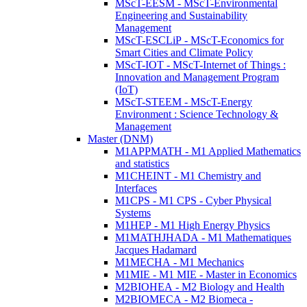
MScT-EESM - MScT-Environmental
Engineering and Sustainability
Management
MScT-ESCLiP - MScT-Economics for
Smart Cities and Climate Policy
MScT-IOT - MScT-Internet of Things :
Innovation and Management Program
(IoT)
MScT-STEEM - MScT-Energy
Environment : Science Technology &
Management
Master (DNM)
M1APPMATH - M1 Applied Mathematics
and statistics
M1CHEINT - M1 Chemistry and
Interfaces
M1CPS - M1 CPS - Cyber Physical
Systems
M1HEP - M1 High Energy Physics
M1MATHJHADA - M1 Mathematiques
Jacques Hadamard
M1MECHA - M1 Mechanics
M1MIE - M1 MIE - Master in Economics
M2BIOHEA - M2 Biology and Health
M2BIOMECA - M2 Biomeca -