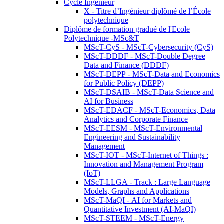
Cycle Ingénieur
X - Titre d’Ingénieur diplômé de l’École
polytechnique
Diplôme de formation gradué de l'Ecole
Polytechnique -MSc&T
MScT-CyS - MScT-Cybersecurity (CyS)
MScT-DDDF - MScT-Double Degree
Data and Finance (DDDF)
MScT-DEPP - MScT-Data and Economics
for Public Policy (DEPP)
MScT-DSAIB - MScT-Data Science and
AI for Business
MScT-EDACF - MScT-Economics, Data
Analytics and Corporate Finance
MScT-EESM - MScT-Environmental
Engineering and Sustainability
Management
MScT-IOT - MScT-Internet of Things :
Innovation and Management Program
(IoT)
MScT-LLGA - Track : Large Language
Models, Graphs and Applications
MScT-MaQI - AI for Markets and
Quantitative Investment (AI-MaQI)
MScT-STEEM - MScT-Energy