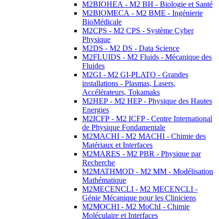
M2BIOHEA - M2 BH - Biologie et Santé
M2BIOMECA - M2 BME - Ingénierie
BioMédicale
M2CPS - M2 CPS - Système Cyber
Physique
M2DS - M2 DS - Data Science
M2FLUIDS - M2 Fluids - Mécanique des
Fluides
M2GI - M2 GI-PLATO - Grandes
installations - Plasmas, Lasers,
Accélérateurs, Tokamaks
M2HEP - M2 HEP - Physique des Hautes
Energies
M2ICFP - M2 ICFP - Centre International
de Physique Fondamentale
M2MACHI - M2 MACHI - Chimie des
Matériaux et Interfaces
M2MARES - M2 PBR - Physique par
Recherche
M2MATHMOD - M2 MM - Modélisation
Mathématique
M2MECENCLI - M2 MECENCLI -
Génie Mécanique pour les Cliniciens
M2MOCHI - M2 MoChI - Chimie
Moléculaire et Interfaces