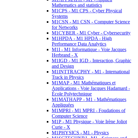
Mathematics and statistics
M1CPS - M1 CPS - Cyber Physical
Systems
M1CSN - M1 CSN - Computer Science
for Networks
M1CYBER - M1 Cyber - Cybersecurity
M1HPDA - M1 HPDA - High
Performance Data Analytics
M1I - M1 Informatique - Voie Jacques
Herbrand - X
M1IGD - M1 IGD - Interaction, Graphic
and Design
M1INTTRACPHY - M1 - International
Track in Physics
M1MAP - M1 Mathématiques et
Applications - Voie Jacques Hadamard -
École Polytechnique
M1MATHAPP - M1 - Mathématiques
Appliquées
M1MPRI - M1 MPRI - Foudations of
Computer Science
M1P - M1 Physique - Voie Irène Joliot
Curie - X
M1PHYSICS - M1 - Physics