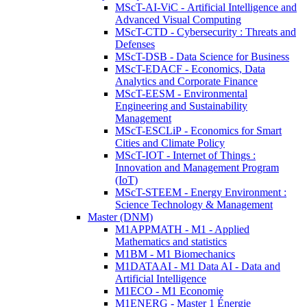
MScT-AI-ViC - Artificial Intelligence and
Advanced Visual Computing
MScT-CTD - Cybersecurity : Threats and
Defenses
MScT-DSB - Data Science for Business
MScT-EDACF - Economics, Data
Analytics and Corporate Finance
MScT-EESM - Environmental
Engineering and Sustainability
Management
MScT-ESCLiP - Economics for Smart
Cities and Climate Policy
MScT-IOT - Internet of Things :
Innovation and Management Program
(IoT)
MScT-STEEM - Energy Environment :
Science Technology & Management
Master (DNM)
M1APPMATH - M1 - Applied
Mathematics and statistics
M1BM - M1 Biomechanics
M1DATAAI - M1 Data AI - Data and
Artificial Intelligence
M1ECO - M1 Economie
M1ENERG - Master 1 Énergie