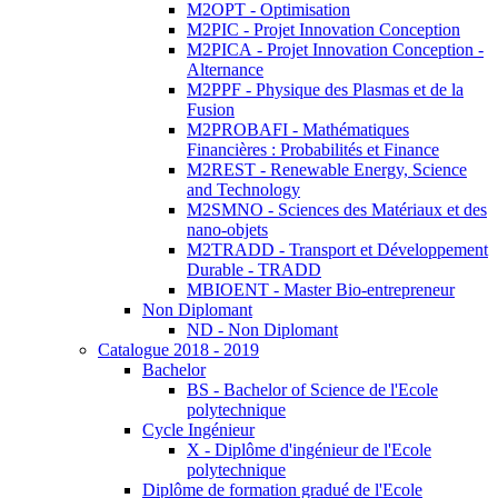
M2OPT - Optimisation
M2PIC - Projet Innovation Conception
M2PICA - Projet Innovation Conception -
Alternance
M2PPF - Physique des Plasmas et de la
Fusion
M2PROBAFI - Mathématiques
Financières : Probabilités et Finance
M2REST - Renewable Energy, Science
and Technology
M2SMNO - Sciences des Matériaux et des
nano-objets
M2TRADD - Transport et Développement
Durable - TRADD
MBIOENT - Master Bio-entrepreneur
Non Diplomant
ND - Non Diplomant
Catalogue 2018 - 2019
Bachelor
BS - Bachelor of Science de l'Ecole
polytechnique
Cycle Ingénieur
X - Diplôme d'ingénieur de l'Ecole
polytechnique
Diplôme de formation gradué de l'Ecole