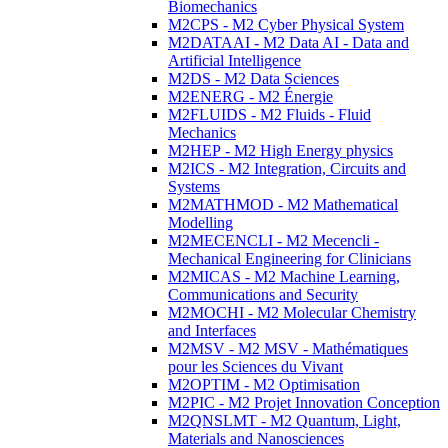
Biomechanics
M2CPS - M2 Cyber Physical System
M2DATAAI - M2 Data AI - Data and
Artificial Intelligence
M2DS - M2 Data Sciences
M2ENERG - M2 Énergie
M2FLUIDS - M2 Fluids - Fluid
Mechanics
M2HEP - M2 High Energy physics
M2ICS - M2 Integration, Circuits and
Systems
M2MATHMOD - M2 Mathematical
Modelling
M2MECENCLI - M2 Mecencli -
Mechanical Engineering for Clinicians
M2MICAS - M2 Machine Learning,
Communications and Security
M2MOCHI - M2 Molecular Chemistry
and Interfaces
M2MSV - M2 MSV - Mathématiques
pour les Sciences du Vivant
M2OPTIM - M2 Optimisation
M2PIC - M2 Projet Innovation Conception
M2QNSLMT - M2 Quantum, Light,
Materials and Nanosciences