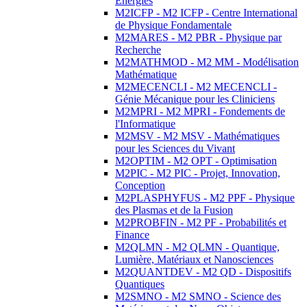
Energies
M2ICFP - M2 ICFP - Centre International
de Physique Fondamentale
M2MARES - M2 PBR - Physique par
Recherche
M2MATHMOD - M2 MM - Modélisation
Mathématique
M2MECENCLI - M2 MECENCLI -
Génie Mécanique pour les Cliniciens
M2MPRI - M2 MPRI - Fondements de
l'Informatique
M2MSV - M2 MSV - Mathématiques
pour les Sciences du Vivant
M2OPTIM - M2 OPT - Optimisation
M2PIC - M2 PIC - Projet, Innovation,
Conception
M2PLASPHYFUS - M2 PPF - Physique
des Plasmas et de la Fusion
M2PROBFIN - M2 PF - Probabilités et
Finance
M2QLMN - M2 QLMN - Quantique,
Lumière, Matériaux et Nanosciences
M2QUANTDEV - M2 QD - Dispositifs
Quantiques
M2SMNO - M2 SMNO - Science des