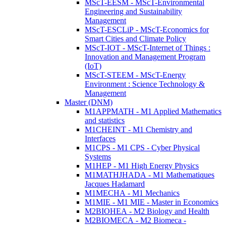
MScT-EESM - MScT-Environmental
Engineering and Sustainability
Management
MScT-ESCLiP - MScT-Economics for
Smart Cities and Climate Policy
MScT-IOT - MScT-Internet of Things :
Innovation and Management Program
(IoT)
MScT-STEEM - MScT-Energy
Environment : Science Technology &
Management
Master (DNM)
M1APPMATH - M1 Applied Mathematics
and statistics
M1CHEINT - M1 Chemistry and
Interfaces
M1CPS - M1 CPS - Cyber Physical
Systems
M1HEP - M1 High Energy Physics
M1MATHJHADA - M1 Mathematiques
Jacques Hadamard
M1MECHA - M1 Mechanics
M1MIE - M1 MIE - Master in Economics
M2BIOHEA - M2 Biology and Health
M2BIOMECA - M2 Biomeca -