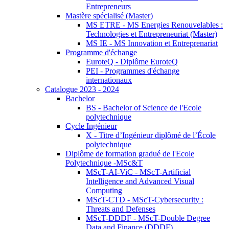
Entrepreneurs
Mastère spécialisé (Master)
MS ETRE - MS Energies Renouvelables :
Technologies et Entrepreneuriat (Master)
MS IE - MS Innovation et Entreprenariat
Programme d'échange
EuroteQ - Diplôme EuroteQ
PEI - Programmes d'échange
internationaux
Catalogue 2023 - 2024
Bachelor
BS - Bachelor of Science de l'Ecole
polytechnique
Cycle Ingénieur
X - Titre d’Ingénieur diplômé de l’École
polytechnique
Diplôme de formation gradué de l'Ecole
Polytechnique -MSc&T
MScT-AI-ViC - MScT-Artificial
Intelligence and Advanced Visual
Computing
MScT-CTD - MScT-Cybersecurity :
Threats and Defenses
MScT-DDDF - MScT-Double Degree
Data and Finance (DDDF)