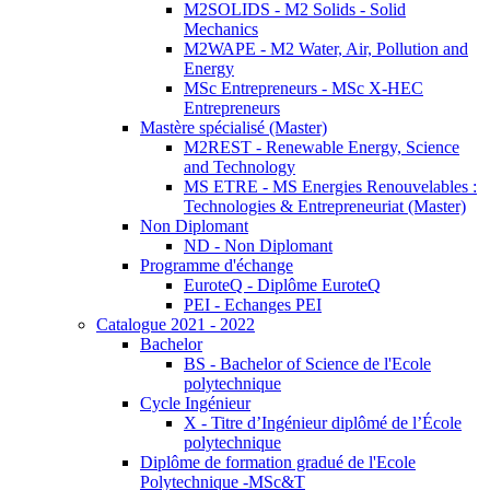
M2SOLIDS - M2 Solids - Solid
Mechanics
M2WAPE - M2 Water, Air, Pollution and
Energy
MSc Entrepreneurs - MSc X-HEC
Entrepreneurs
Mastère spécialisé (Master)
M2REST - Renewable Energy, Science
and Technology
MS ETRE - MS Energies Renouvelables :
Technologies & Entrepreneuriat (Master)
Non Diplomant
ND - Non Diplomant
Programme d'échange
EuroteQ - Diplôme EuroteQ
PEI - Echanges PEI
Catalogue 2021 - 2022
Bachelor
BS - Bachelor of Science de l'Ecole
polytechnique
Cycle Ingénieur
X - Titre d’Ingénieur diplômé de l’École
polytechnique
Diplôme de formation gradué de l'Ecole
Polytechnique -MSc&T