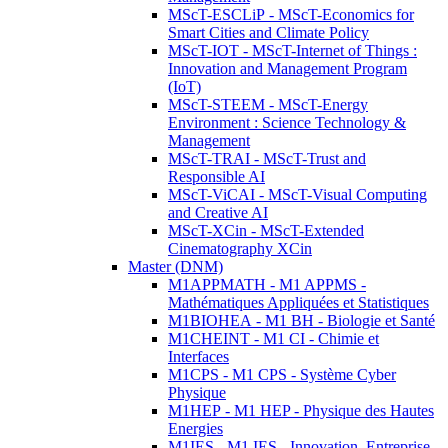
MScT-ESCLiP - MScT-Economics for
Smart Cities and Climate Policy
MScT-IOT - MScT-Internet of Things :
Innovation and Management Program
(IoT)
MScT-STEEM - MScT-Energy
Environment : Science Technology &
Management
MScT-TRAI - MScT-Trust and
Responsible AI
MScT-ViCAI - MScT-Visual Computing
and Creative AI
MScT-XCin - MScT-Extended
Cinematography XCin
Master (DNM)
M1APPMATH - M1 APPMS -
Mathématiques Appliquées et Statistiques
M1BIOHEA - M1 BH - Biologie et Santé
M1CHEINT - M1 CI - Chimie et
Interfaces
M1CPS - M1 CPS - Système Cyber
Physique
M1HEP - M1 HEP - Physique des Hautes
Energies
M1IES - M1 IES - Innovation, Entreprise