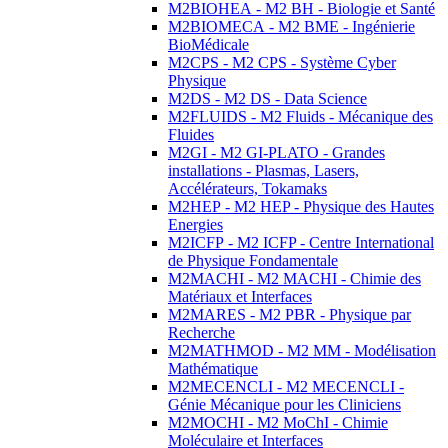
M2BIOHEA - M2 BH - Biologie et Santé
M2BIOMECA - M2 BME - Ingénierie
BioMédicale
M2CPS - M2 CPS - Système Cyber
Physique
M2DS - M2 DS - Data Science
M2FLUIDS - M2 Fluids - Mécanique des
Fluides
M2GI - M2 GI-PLATO - Grandes
installations - Plasmas, Lasers,
Accélérateurs, Tokamaks
M2HEP - M2 HEP - Physique des Hautes
Energies
M2ICFP - M2 ICFP - Centre International
de Physique Fondamentale
M2MACHI - M2 MACHI - Chimie des
Matériaux et Interfaces
M2MARES - M2 PBR - Physique par
Recherche
M2MATHMOD - M2 MM - Modélisation
Mathématique
M2MECENCLI - M2 MECENCLI -
Génie Mécanique pour les Cliniciens
M2MOCHI - M2 MoChI - Chimie
Moléculaire et Interfaces