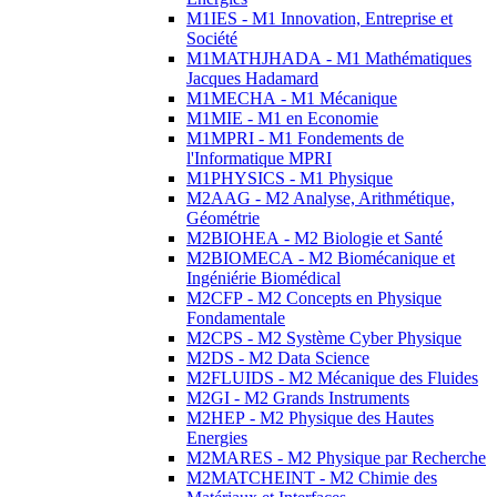
M1IES - M1 Innovation, Entreprise et
Société
M1MATHJHADA - M1 Mathématiques
Jacques Hadamard
M1MECHA - M1 Mécanique
M1MIE - M1 en Economie
M1MPRI - M1 Fondements de
l'Informatique MPRI
M1PHYSICS - M1 Physique
M2AAG - M2 Analyse, Arithmétique,
Géométrie
M2BIOHEA - M2 Biologie et Santé
M2BIOMECA - M2 Biomécanique et
Ingéniérie Biomédical
M2CFP - M2 Concepts en Physique
Fondamentale
M2CPS - M2 Système Cyber Physique
M2DS - M2 Data Science
M2FLUIDS - M2 Mécanique des Fluides
M2GI - M2 Grands Instruments
M2HEP - M2 Physique des Hautes
Energies
M2MARES - M2 Physique par Recherche
M2MATCHEINT - M2 Chimie des