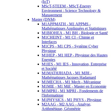
(IoT)
MScT-STEEM - MScT-Energy
Environment : Science Technology &
Management
Master (DNM)
M1APPMATH - M1 APPMS -
Mathématiques Appliquées et Statistiques
M1BIOHEA - M1 BH - Biologie et Santé
M1CHEINT - M1 CI - Chimie et
Interfaces
M1CPS - M1 CPS - Système Cyber
Physique
M1HEP - M1 HEP - Physique des Hautes
Energies
M1IES - M1 IES - Innovation, Entreprise
et Société
M1MATHJHADA - M1 MJH -
Mathématiques Jacques Hadamard
M1MECHA - M1 Mech - Mécanique
M1MIE - M1 MiE - Master en Economie
M1MPRI - M1 MPRI - Fondements de
l'Informatique
M1PHYSICS - M1 PHYS - Physique
M2AAG - M2 AAG - Analyse,
Arithmétique, Géométrie