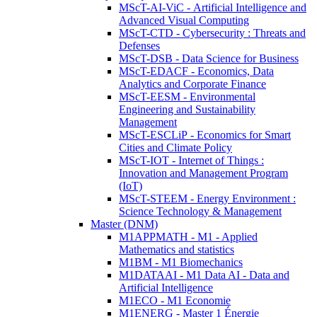
MScT-AI-ViC - Artificial Intelligence and
Advanced Visual Computing
MScT-CTD - Cybersecurity : Threats and
Defenses
MScT-DSB - Data Science for Business
MScT-EDACF - Economics, Data
Analytics and Corporate Finance
MScT-EESM - Environmental
Engineering and Sustainability
Management
MScT-ESCLiP - Economics for Smart
Cities and Climate Policy
MScT-IOT - Internet of Things :
Innovation and Management Program
(IoT)
MScT-STEEM - Energy Environment :
Science Technology & Management
Master (DNM)
M1APPMATH - M1 - Applied
Mathematics and statistics
M1BM - M1 Biomechanics
M1DATAAI - M1 Data AI - Data and
Artificial Intelligence
M1ECO - M1 Economie
M1ENERG - Master 1 Énergie