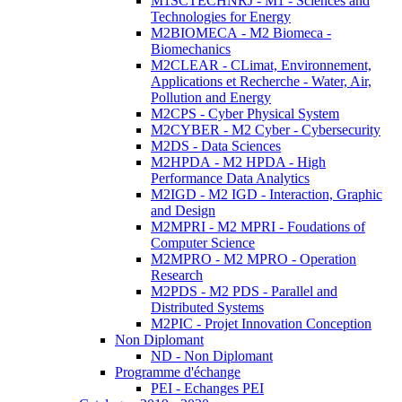
M1SCTECHNRJ - M1 - Sciences and
Technologies for Energy
M2BIOMECA - M2 Biomeca -
Biomechanics
M2CLEAR - CLimat, Environnement,
Applications et Recherche - Water, Air,
Pollution and Energy
M2CPS - Cyber Physical System
M2CYBER - M2 Cyber - Cybersecurity
M2DS - Data Sciences
M2HPDA - M2 HPDA - High
Performance Data Analytics
M2IGD - M2 IGD - Interaction, Graphic
and Design
M2MPRI - M2 MPRI - Foudations of
Computer Science
M2MPRO - M2 MPRO - Operation
Research
M2PDS - M2 PDS - Parallel and
Distributed Systems
M2PIC - Projet Innovation Conception
Non Diplomant
ND - Non Diplomant
Programme d'échange
PEI - Echanges PEI