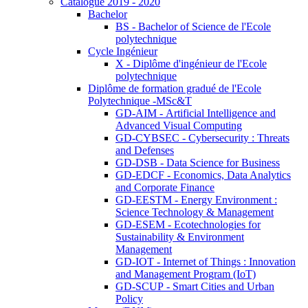
Catalogue 2019 - 2020
Bachelor
BS - Bachelor of Science de l'Ecole
polytechnique
Cycle Ingénieur
X - Diplôme d'ingénieur de l'Ecole
polytechnique
Diplôme de formation gradué de l'Ecole
Polytechnique -MSc&T
GD-AIM - Artificial Intelligence and
Advanced Visual Computing
GD-CYBSEC - Cybersecurity : Threats
and Defenses
GD-DSB - Data Science for Business
GD-EDCF - Economics, Data Analytics
and Corporate Finance
GD-EESTM - Energy Environment :
Science Technology & Management
GD-ESEM - Ecotechnologies for
Sustainability & Environment
Management
GD-IOT - Internet of Things : Innovation
and Management Program (IoT)
GD-SCUP - Smart Cities and Urban
Policy