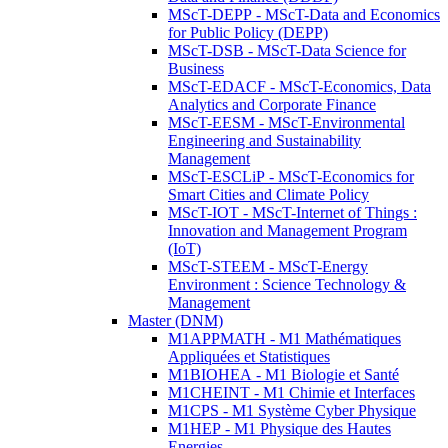
MScT-DEPP - MScT-Data and Economics
for Public Policy (DEPP)
MScT-DSB - MScT-Data Science for
Business
MScT-EDACF - MScT-Economics, Data
Analytics and Corporate Finance
MScT-EESM - MScT-Environmental
Engineering and Sustainability
Management
MScT-ESCLiP - MScT-Economics for
Smart Cities and Climate Policy
MScT-IOT - MScT-Internet of Things :
Innovation and Management Program
(IoT)
MScT-STEEM - MScT-Energy
Environment : Science Technology &
Management
Master (DNM)
M1APPMATH - M1 Mathématiques
Appliquées et Statistiques
M1BIOHEA - M1 Biologie et Santé
M1CHEINT - M1 Chimie et Interfaces
M1CPS - M1 Système Cyber Physique
M1HEP - M1 Physique des Hautes
Energies