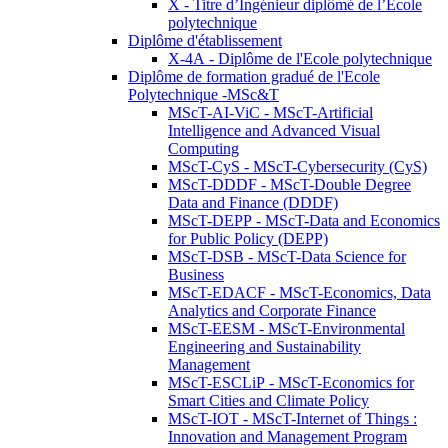
X - Titre d’Ingénieur diplômé de l’École
polytechnique
Diplôme d'établissement
X-4A - Diplôme de l'Ecole polytechnique
Diplôme de formation gradué de l'Ecole
Polytechnique -MSc&T
MScT-AI-ViC - MScT-Artificial
Intelligence and Advanced Visual
Computing
MScT-CyS - MScT-Cybersecurity (CyS)
MScT-DDDF - MScT-Double Degree
Data and Finance (DDDF)
MScT-DEPP - MScT-Data and Economics
for Public Policy (DEPP)
MScT-DSB - MScT-Data Science for
Business
MScT-EDACF - MScT-Economics, Data
Analytics and Corporate Finance
MScT-EESM - MScT-Environmental
Engineering and Sustainability
Management
MScT-ESCLiP - MScT-Economics for
Smart Cities and Climate Policy
MScT-IOT - MScT-Internet of Things :
Innovation and Management Program