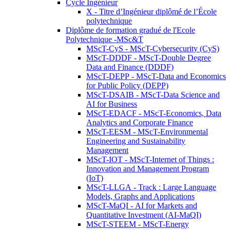
Cycle Ingénieur
X - Titre d’Ingénieur diplômé de l’École
polytechnique
Diplôme de formation gradué de l'Ecole
Polytechnique -MSc&T
MScT-CyS - MScT-Cybersecurity (CyS)
MScT-DDDF - MScT-Double Degree
Data and Finance (DDDF)
MScT-DEPP - MScT-Data and Economics
for Public Policy (DEPP)
MScT-DSAIB - MScT-Data Science and
AI for Business
MScT-EDACF - MScT-Economics, Data
Analytics and Corporate Finance
MScT-EESM - MScT-Environmental
Engineering and Sustainability
Management
MScT-IOT - MScT-Internet of Things :
Innovation and Management Program
(IoT)
MScT-LLGA - Track : Large Language
Models, Graphs and Applications
MScT-MaQI - AI for Markets and
Quantitative Investment (AI-MaQI)
MScT-STEEM - MScT-Energy