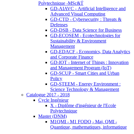
Polytechnique -MSc&T
GD-AIAVC - Artificial Intelligence and
Advanced Visual Computing
GD-CTD - Cybersecurity : Threats &
Defenses
GD-DSB - Data Science for Business
GD-ECOSEM - Ecotechnologies for
Sustainability & Environment
Management
GD-EDACF - Economics, Data Analytics
and Corporate Finance
GD-IOT - Internet of Things : Innovation
and Management Program (IoT)
GD-SCUP - Smart Cities and Urban
Policy
GD-STEEM - Energy Environment :
Science Technology & Management
Catalogue 2017 - 2018
Cycle Ingénieur
X - Diplôme d'ingénieur de l'Ecole
Polytechnique
Master (DNM)
M1QMI - M1 FODQ - Maj. QMI -
Quantique, mathematiques, informatique