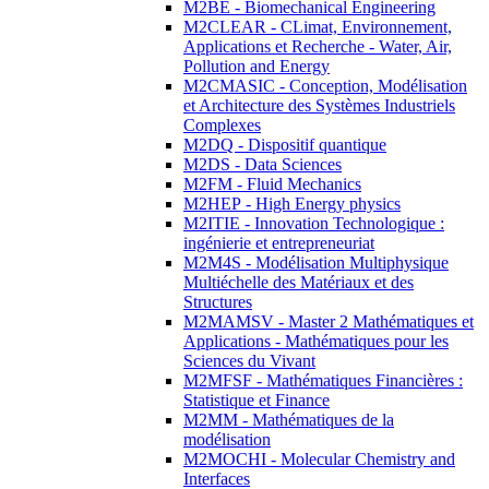
M2BE - Biomechanical Engineering
M2CLEAR - CLimat, Environnement,
Applications et Recherche - Water, Air,
Pollution and Energy
M2CMASIC - Conception, Modélisation
et Architecture des Systèmes Industriels
Complexes
M2DQ - Dispositif quantique
M2DS - Data Sciences
M2FM - Fluid Mechanics
M2HEP - High Energy physics
M2ITIE - Innovation Technologique :
ingénierie et entrepreneuriat
M2M4S - Modélisation Multiphysique
Multiéchelle des Matériaux et des
Structures
M2MAMSV - Master 2 Mathématiques et
Applications - Mathématiques pour les
Sciences du Vivant
M2MFSF - Mathématiques Financières :
Statistique et Finance
M2MM - Mathématiques de la
modélisation
M2MOCHI - Molecular Chemistry and
Interfaces