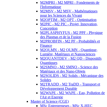
M2MPRI - M2 MPRI - Fondements de
l'Informatique
M2MSV - M2 MSV - Mathématiques
pour les Sciences du Vivant
M2OPTIM - M2 OPT - Optimisation
M2PIC - M2 PIC - Projet, Innovation,
Conception
M2PLASPHYFUS - M2 PPF - Physique
des Plasmas et de la Fusion
M2PROBFIN - M2 PF - Probabilités et
Finance
M2QLMN - M2 QLMN - Quantique,
Lumière, Matériaux et Nanosciences
M2QUANTDEV - M2 QD - Dispositifs
Quantiques
M2SMNO - M2 SMNO - Science des
Matériaux et des Nano-Objets
M2SOLIDS - M2 Solids - Mécanique des
Solides
M2TRADD - M2 TraDD - Transport et
Développement Durable
M2WAPE - M2 WAPE - Eau, Pollution de
l'Air et Energie
Master of Science (CGE)
MSc Entrepreneurs - MSc X-HEC