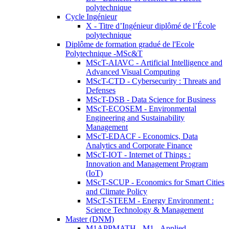
polytechnique
Cycle Ingénieur
X - Titre d’Ingénieur diplômé de l’École
polytechnique
Diplôme de formation gradué de l'Ecole
Polytechnique -MSc&T
MScT-AIAVC - Artificial Intelligence and
Advanced Visual Computing
MScT-CTD - Cybersecurity : Threats and
Defenses
MScT-DSB - Data Science for Business
MScT-ECOSEM - Environmental
Engineering and Sustainability
Management
MScT-EDACF - Economics, Data
Analytics and Corporate Finance
MScT-IOT - Internet of Things :
Innovation and Management Program
(IoT)
MScT-SCUP - Economics for Smart Cities
and Climate Policy
MScT-STEEM - Energy Environment :
Science Technology & Management
Master (DNM)
M1APPMATH - M1 - Applied