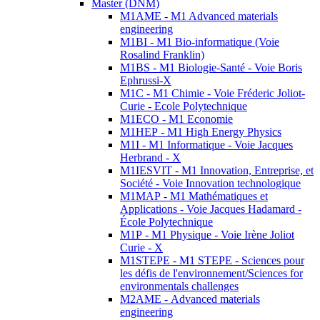
Master (DNM)
M1AME - M1 Advanced materials
engineering
M1BI - M1 Bio-informatique (Voie
Rosalind Franklin)
M1BS - M1 Biologie-Santé - Voie Boris
Ephrussi-X
M1C - M1 Chimie - Voie Fréderic Joliot-
Curie - Ecole Polytechnique
M1ECO - M1 Economie
M1HEP - M1 High Energy Physics
M1I - M1 Informatique - Voie Jacques
Herbrand - X
M1IESVIT - M1 Innovation, Entreprise, et
Société - Voie Innovation technologique
M1MAP - M1 Mathématiques et
Applications - Voie Jacques Hadamard -
École Polytechnique
M1P - M1 Physique - Voie Irène Joliot
Curie - X
M1STEPE - M1 STEPE - Sciences pour
les défis de l'environnement/Sciences for
environmentals challenges
M2AME - Advanced materials
engineering