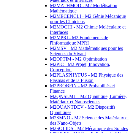
Matériaux et Interfaces
M2MATHMOD - M2 Modélisation
Mathématique
M2MECENCLI - M2 Génie Mécanique
pour les Cliniciens
M2MOCHI - M2 Chimie Moléculaire et
Interfaces
M2MPRI - M2 Fondements de
l'Informatique MPRI
M2MSV - M2 Mathématiques pour les
Sciences du Vivant
M2OPTIM - M2 Optimisation
M2PIC - M2 Projet, Innovation,
Conception
M2PLASPHYFUS - M2 Physique des
Plasmas et de la Fusion
M2PROBFIN - M2 Probabilités et
Finance
M2QNSLMT - M2 Quantique, Lumière,
Matériaux et Nanosciences
M2QUANTDEV - M2 Dispositifs
Quantiques
M2SMNO - M2 Science des Matériaux et
des Nano-Objets
M2SOLIDS - M2 Mécanique des Solides