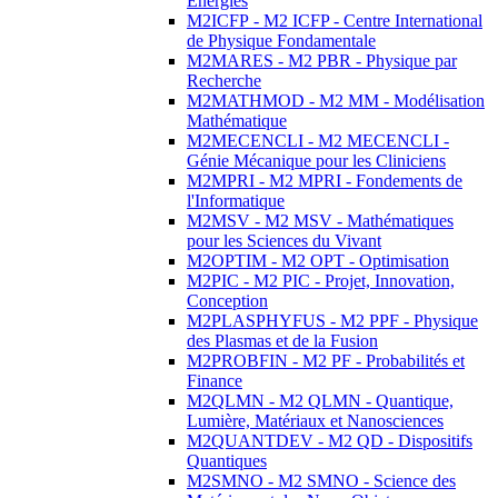
Energies
M2ICFP - M2 ICFP - Centre International
de Physique Fondamentale
M2MARES - M2 PBR - Physique par
Recherche
M2MATHMOD - M2 MM - Modélisation
Mathématique
M2MECENCLI - M2 MECENCLI -
Génie Mécanique pour les Cliniciens
M2MPRI - M2 MPRI - Fondements de
l'Informatique
M2MSV - M2 MSV - Mathématiques
pour les Sciences du Vivant
M2OPTIM - M2 OPT - Optimisation
M2PIC - M2 PIC - Projet, Innovation,
Conception
M2PLASPHYFUS - M2 PPF - Physique
des Plasmas et de la Fusion
M2PROBFIN - M2 PF - Probabilités et
Finance
M2QLMN - M2 QLMN - Quantique,
Lumière, Matériaux et Nanosciences
M2QUANTDEV - M2 QD - Dispositifs
Quantiques
M2SMNO - M2 SMNO - Science des