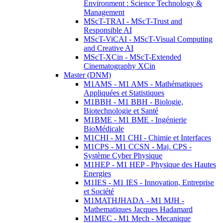
Environment : Science Technology &
Management
MScT-TRAI - MScT-Trust and
Responsible AI
MScT-ViCAI - MScT-Visual Computing
and Creative AI
MScT-XCin - MScT-Extended
Cinematography XCin
Master (DNM)
M1AMS - M1 AMS - Mathématiques
Appliquées et Statistiques
M1BBH - M1 BBH - Biologie,
Biotechnologie et Santé
M1BME - M1 BME - Ingénierie
BioMédicale
M1CHI - M1 CHI - Chimie et Interfaces
M1CPS - M1 CCSN - Maj. CPS -
Système Cyber Physique
M1HEP - M1 HEP - Physique des Hautes
Energies
M1IES - M1 IES - Innovation, Entreprise
et Société
M1MATHJHADA - M1 MJH -
Mathematiques Jacques Hadamard
M1MEC - M1 Mech - Mecanique