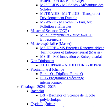
Matériaux et des Nano-Objets
M2SOLIDS - M2 Solids - Mécanique des
Solides
M2TRADD - M2 TraDD - Transport et
Développement Durable
M2WAPE - M2 WAPE - Eau, Air,
Pollution et Énergies
Master of Science (CGE)
MSc Entrepreneurs - MSc X-HEC
Entrepreneurs
Mastère spécialisé (Master)
MS ETRE - MS Energies Renouvelables :
Technologies et Entrepreneuriat (Master)
MS IE - MS Innovation et Entreprenariat
Non Diplomant
AUD_IPParis - AUDITEURS - IP Paris
Programme d'échange
EuroteQ - Diplôme EuroteQ
PEI - Programmes d'échange
internationaux
Catalogue 2024 - 2025
Bachelor
BX - Bachelor of Science de l'Ecole
polytechnique
Cycle Ingénieur