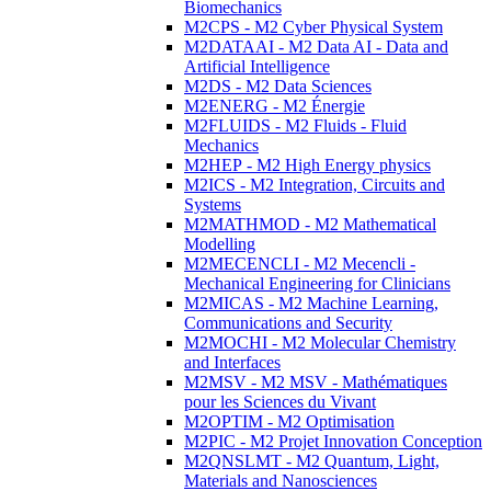
Biomechanics
M2CPS - M2 Cyber Physical System
M2DATAAI - M2 Data AI - Data and
Artificial Intelligence
M2DS - M2 Data Sciences
M2ENERG - M2 Énergie
M2FLUIDS - M2 Fluids - Fluid
Mechanics
M2HEP - M2 High Energy physics
M2ICS - M2 Integration, Circuits and
Systems
M2MATHMOD - M2 Mathematical
Modelling
M2MECENCLI - M2 Mecencli -
Mechanical Engineering for Clinicians
M2MICAS - M2 Machine Learning,
Communications and Security
M2MOCHI - M2 Molecular Chemistry
and Interfaces
M2MSV - M2 MSV - Mathématiques
pour les Sciences du Vivant
M2OPTIM - M2 Optimisation
M2PIC - M2 Projet Innovation Conception
M2QNSLMT - M2 Quantum, Light,
Materials and Nanosciences