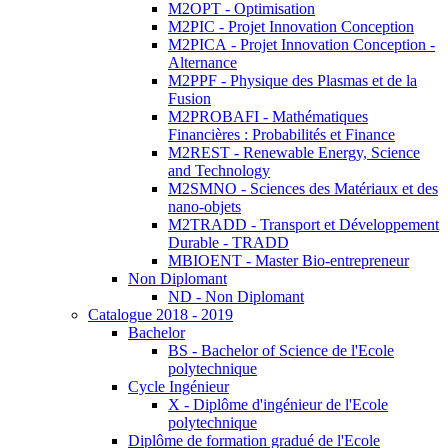
M2OPT - Optimisation
M2PIC - Projet Innovation Conception
M2PICA - Projet Innovation Conception -
Alternance
M2PPF - Physique des Plasmas et de la
Fusion
M2PROBAFI - Mathématiques
Financières : Probabilités et Finance
M2REST - Renewable Energy, Science
and Technology
M2SMNO - Sciences des Matériaux et des
nano-objets
M2TRADD - Transport et Développement
Durable - TRADD
MBIOENT - Master Bio-entrepreneur
Non Diplomant
ND - Non Diplomant
Catalogue 2018 - 2019
Bachelor
BS - Bachelor of Science de l'Ecole
polytechnique
Cycle Ingénieur
X - Diplôme d'ingénieur de l'Ecole
polytechnique
Diplôme de formation gradué de l'Ecole