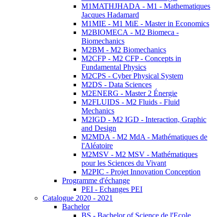
M1MATHJHADA - M1 - Mathematiques
Jacques Hadamard
M1MIE - M1 MiE - Master in Economics
M2BIOMECA - M2 Biomeca -
Biomechanics
M2BM - M2 Biomechanics
M2CFP - M2 CFP - Concepts in
Fundamental Physics
M2CPS - Cyber Physical System
M2DS - Data Sciences
M2ENERG - Master 2 Énergie
M2FLUIDS - M2 Fluids - Fluid
Mechanics
M2IGD - M2 IGD - Interaction, Graphic
and Design
M2MDA - M2 MdA - Mathématiques de
l'Aléatoire
M2MSV - M2 MSV - Mathématiques
pour les Sciences du Vivant
M2PIC - Projet Innovation Conception
Programme d'échange
PEI - Echanges PEI
Catalogue 2020 - 2021
Bachelor
BS - Bachelor of Science de l'Ecole