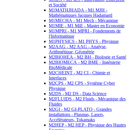
et Société
M1MATHJHADA - M1 MJH -
Mathématiques Jacques Hadamard
M1MECHA - M1 Mech - Mécanique
M1MIE - M1 MiE - Master en Economie
M1MPRI - M1 MPRI - Fondements de
l'Informatique
M1PHYSICS - M1 PHYS - Physique
M2AAG - M2 AAG - Analyse,
Arithmétique, Géométrie
M2BIOHEA - M2 BH - Biologie et Santé
M2BIOMECA - M2 BME - Ingénierie
BioMédicale
M2CHEINT - M2 CI - Chimie et
Interfaces
M2CPS - M2 CPS - Système Cyber
Physique
M2DS - M2 DS - Data Science
M2FLUIDS - M2 Fluids - Mécanique des
Fluides
M2GI - M2 GI-PLATO - Grandes
installations - Plasmas, Lasers,
Accélérateurs, Tokamaks
M2HEP - M2 HEP - Physique des Hautes