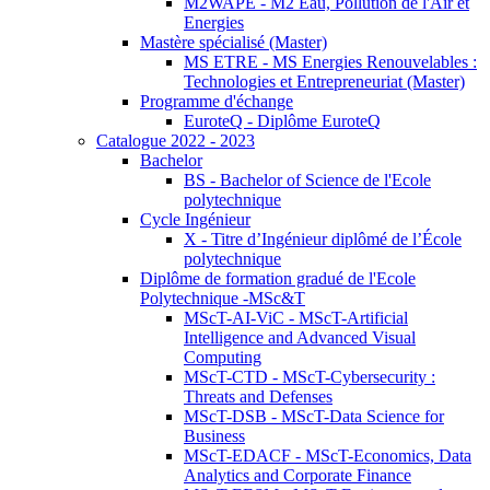
M2WAPE - M2 Eau, Pollution de l'Air et
Energies
Mastère spécialisé (Master)
MS ETRE - MS Energies Renouvelables :
Technologies et Entrepreneuriat (Master)
Programme d'échange
EuroteQ - Diplôme EuroteQ
Catalogue 2022 - 2023
Bachelor
BS - Bachelor of Science de l'Ecole
polytechnique
Cycle Ingénieur
X - Titre d’Ingénieur diplômé de l’École
polytechnique
Diplôme de formation gradué de l'Ecole
Polytechnique -MSc&T
MScT-AI-ViC - MScT-Artificial
Intelligence and Advanced Visual
Computing
MScT-CTD - MScT-Cybersecurity :
Threats and Defenses
MScT-DSB - MScT-Data Science for
Business
MScT-EDACF - MScT-Economics, Data
Analytics and Corporate Finance