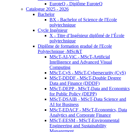
EuroteQ - Diplôme EuroteQ
Catalogue 2025 - 2026
Bachelor
BX - Bachelor of Science de l'Ecole
polytechnique
Cycle Ingénieur
X - Titre d’Ingénieur diplômé de l’École
polytechnique
Diplôme de formation gradué de l'Ecole
Polytechnique -MSc&T
MScT-AI-ViC - MScT-Artificial
Intelligence and Advanced Visual
Computing
MScT-CyS - MScT-Cybersecurity (CyS)
MScT-DDDF - MScT-Double Degree
Data and Finance (DDDF)
MScT-DEPP - MScT-Data and Economics
for Public Policy (DEPP)
MScT-DSAIB - MScT-Data Science and
AI for Business
MScT-EDACF - MScT-Economics, Data
Analytics and Corporate Finance
MScT-EESM - MScT-Environmental
Engineering and Sustainability
Management