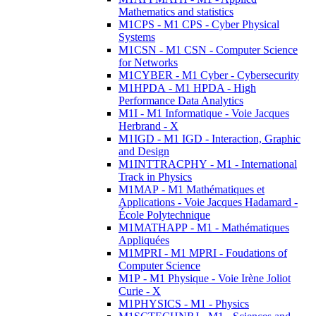
Mathematics and statistics
M1CPS - M1 CPS - Cyber Physical
Systems
M1CSN - M1 CSN - Computer Science
for Networks
M1CYBER - M1 Cyber - Cybersecurity
M1HPDA - M1 HPDA - High
Performance Data Analytics
M1I - M1 Informatique - Voie Jacques
Herbrand - X
M1IGD - M1 IGD - Interaction, Graphic
and Design
M1INTTRACPHY - M1 - International
Track in Physics
M1MAP - M1 Mathématiques et
Applications - Voie Jacques Hadamard -
École Polytechnique
M1MATHAPP - M1 - Mathématiques
Appliquées
M1MPRI - M1 MPRI - Foudations of
Computer Science
M1P - M1 Physique - Voie Irène Joliot
Curie - X
M1PHYSICS - M1 - Physics