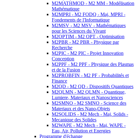
M2MATHMOD - M2 MM - Modélisation
Mathématique
M2MPRI - M2 FODQ - Maj. MPRI -
Fondements de l'Informatique
M2MSV - M2 MSV - Mathématiques
pour les Sciences du Vivant
M2OPTIM - M2 OPT - Optimisation
M2PBR - M2 PBR - Physique par
Recherche
M2PIC - M2 PIC - Projet Innovation
Conception
M2PPF - M2 PPF - Physique des Plasmas
et de la Fusion
M2PROBFIN - M2 PF - Probabilités et
Finance
M2QD - M2 QD - Dispositifs Quantiques
M2QLMN - M2 QLMN - Quantique,
Lumiere, Materiaux et Nanosciences
M2SMNO - M2 SMNO - Science des
Materiaux et des Nano-Objets
M2SOLIDS - M2 Mech - Maj. Solids -
Mecanique des Solides
M2WAPE - M2 Mech - Maj. WAPE -
Eau, Air, Pollution et Energies
Programme d'échange