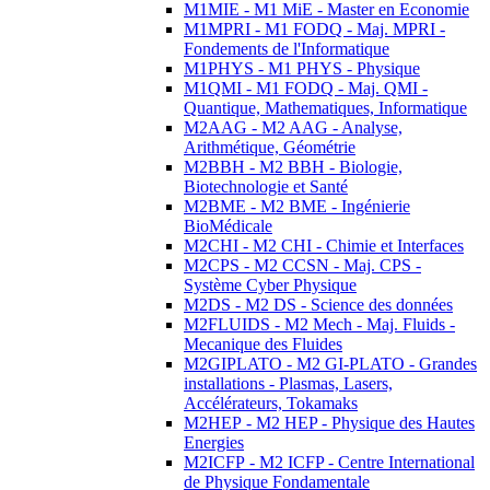
M1MIE - M1 MiE - Master en Economie
M1MPRI - M1 FODQ - Maj. MPRI -
Fondements de l'Informatique
M1PHYS - M1 PHYS - Physique
M1QMI - M1 FODQ - Maj. QMI -
Quantique, Mathematiques, Informatique
M2AAG - M2 AAG - Analyse,
Arithmétique, Géométrie
M2BBH - M2 BBH - Biologie,
Biotechnologie et Santé
M2BME - M2 BME - Ingénierie
BioMédicale
M2CHI - M2 CHI - Chimie et Interfaces
M2CPS - M2 CCSN - Maj. CPS -
Système Cyber Physique
M2DS - M2 DS - Science des données
M2FLUIDS - M2 Mech - Maj. Fluids -
Mecanique des Fluides
M2GIPLATO - M2 GI-PLATO - Grandes
installations - Plasmas, Lasers,
Accélérateurs, Tokamaks
M2HEP - M2 HEP - Physique des Hautes
Energies
M2ICFP - M2 ICFP - Centre International
de Physique Fondamentale