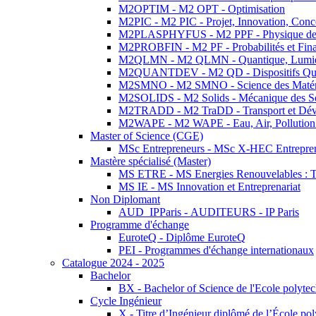
M2OPTIM - M2 OPT - Optimisation
M2PIC - M2 PIC - Projet, Innovation, Conc
M2PLASPHYFUS - M2 PPF - Physique des P
M2PROBFIN - M2 PF - Probabilités et Fin
M2QLMN - M2 QLMN - Quantique, Lumière
M2QUANTDEV - M2 QD - Dispositifs Qua
M2SMNO - M2 SMNO - Science des Matéri
M2SOLIDS - M2 Solids - Mécanique des So
M2TRADD - M2 TraDD - Transport et Dév
M2WAPE - M2 WAPE - Eau, Air, Pollution 
Master of Science (CGE)
MSc Entrepreneurs - MSc X-HEC Entrepre
Mastère spécialisé (Master)
MS ETRE - MS Energies Renouvelables : Tec
MS IE - MS Innovation et Entreprenariat
Non Diplomant
AUD_IPParis - AUDITEURS - IP Paris
Programme d'échange
EuroteQ - Diplôme EuroteQ
PEI - Programmes d'échange internationaux
Catalogue 2024 - 2025
Bachelor
BX - Bachelor of Science de l'Ecole polyte
Cycle Ingénieur
X - Titre d’Ingénieur diplômé de l’École po