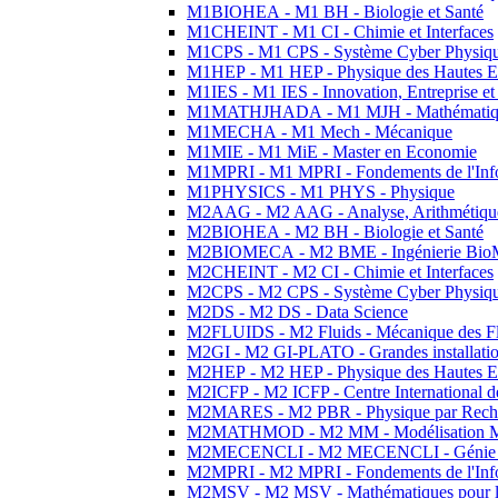
M1BIOHEA - M1 BH - Biologie et Santé
M1CHEINT - M1 CI - Chimie et Interfaces
M1CPS - M1 CPS - Système Cyber Physiq
M1HEP - M1 HEP - Physique des Hautes E
M1IES - M1 IES - Innovation, Entreprise et
M1MATHJHADA - M1 MJH - Mathématiqu
M1MECHA - M1 Mech - Mécanique
M1MIE - M1 MiE - Master en Economie
M1MPRI - M1 MPRI - Fondements de l'Inf
M1PHYSICS - M1 PHYS - Physique
M2AAG - M2 AAG - Analyse, Arithmétique
M2BIOHEA - M2 BH - Biologie et Santé
M2BIOMECA - M2 BME - Ingénierie BioM
M2CHEINT - M2 CI - Chimie et Interfaces
M2CPS - M2 CPS - Système Cyber Physiq
M2DS - M2 DS - Data Science
M2FLUIDS - M2 Fluids - Mécanique des Fl
M2GI - M2 GI-PLATO - Grandes installation
M2HEP - M2 HEP - Physique des Hautes E
M2ICFP - M2 ICFP - Centre International 
M2MARES - M2 PBR - Physique par Rech
M2MATHMOD - M2 MM - Modélisation M
M2MECENCLI - M2 MECENCLI - Génie Méc
M2MPRI - M2 MPRI - Fondements de l'Inf
M2MSV - M2 MSV - Mathématiques pour le