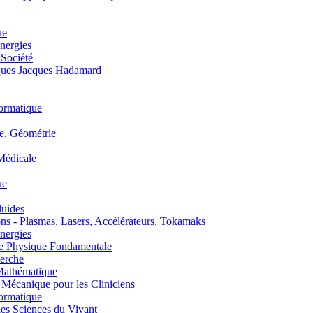
ue
nergies
 Société
es Jacques Hadamard
ormatique
, Géométrie
édicale
ue
uides
s - Plasmas, Lasers, Accélérateurs, Tokamaks
nergies
de Physique Fondamentale
erche
athématique
anique pour les Cliniciens
ormatique
s Sciences du Vivant