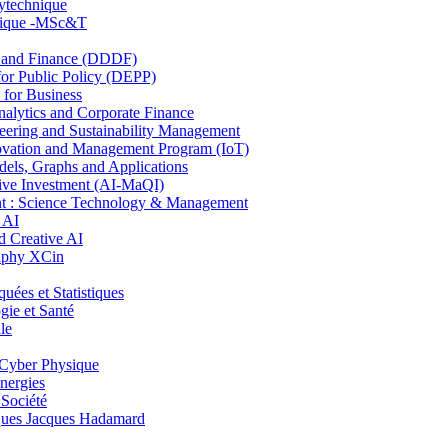
lytechnique
hnique -MSc&T
and Finance (DDDF)
r Public Policy (DEPP)
for Business
ytics and Corporate Finance
ring and Sustainability Management
ovation and Management Program (IoT)
ls, Graphs and Applications
ive Investment (AI-MaQI)
: Science Technology & Management
 AI
 Creative AI
aphy XCin
es et Statistiques
ie et Santé
le
Cyber Physique
nergies
 Société
es Jacques Hadamard