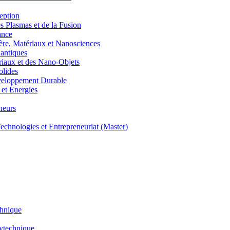
eption
lasmas et de la Fusion
ance
, Matériaux et Nanosciences
ntiques
aux et des Nano-Objets
lides
eloppement Durable
et Énergies
neurs
hnologies et Entrepreneuriat (Master)
chnique
lytechnique