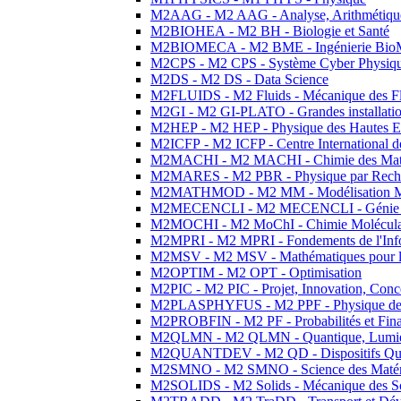
M2AAG - M2 AAG - Analyse, Arithmétique
M2BIOHEA - M2 BH - Biologie et Santé
M2BIOMECA - M2 BME - Ingénierie BioM
M2CPS - M2 CPS - Système Cyber Physiq
M2DS - M2 DS - Data Science
M2FLUIDS - M2 Fluids - Mécanique des Fl
M2GI - M2 GI-PLATO - Grandes installation
M2HEP - M2 HEP - Physique des Hautes E
M2ICFP - M2 ICFP - Centre International 
M2MACHI - M2 MACHI - Chimie des Matéri
M2MARES - M2 PBR - Physique par Rech
M2MATHMOD - M2 MM - Modélisation M
M2MECENCLI - M2 MECENCLI - Génie Méc
M2MOCHI - M2 MoChI - Chimie Moléculaire
M2MPRI - M2 MPRI - Fondements de l'Inf
M2MSV - M2 MSV - Mathématiques pour le
M2OPTIM - M2 OPT - Optimisation
M2PIC - M2 PIC - Projet, Innovation, Conc
M2PLASPHYFUS - M2 PPF - Physique des P
M2PROBFIN - M2 PF - Probabilités et Fin
M2QLMN - M2 QLMN - Quantique, Lumière
M2QUANTDEV - M2 QD - Dispositifs Qua
M2SMNO - M2 SMNO - Science des Matéri
M2SOLIDS - M2 Solids - Mécanique des So