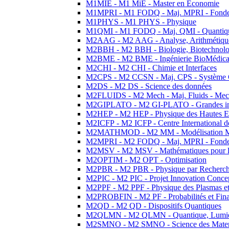
M1MIE - M1 MiE - Master en Economie
M1MPRI - M1 FODQ - Maj. MPRI - Fondeme
M1PHYS - M1 PHYS - Physique
M1QMI - M1 FODQ - Maj. QMI - Quantique
M2AAG - M2 AAG - Analyse, Arithmétique
M2BBH - M2 BBH - Biologie, Biotechnolog
M2BME - M2 BME - Ingénierie BioMédica
M2CHI - M2 CHI - Chimie et Interfaces
M2CPS - M2 CCSN - Maj. CPS - Système 
M2DS - M2 DS - Science des données
M2FLUIDS - M2 Mech - Maj. Fluids - Meca
M2GIPLATO - M2 GI-PLATO - Grandes instal
M2HEP - M2 HEP - Physique des Hautes E
M2ICFP - M2 ICFP - Centre International 
M2MATHMOD - M2 MM - Modélisation M
M2MPRI - M2 FODQ - Maj. MPRI - Fondeme
M2MSV - M2 MSV - Mathématiques pour le
M2OPTIM - M2 OPT - Optimisation
M2PBR - M2 PBR - Physique par Recherc
M2PIC - M2 PIC - Projet Innovation Conce
M2PPF - M2 PPF - Physique des Plasmas et
M2PROBFIN - M2 PF - Probabilités et Fin
M2QD - M2 QD - Dispositifs Quantiques
M2QLMN - M2 QLMN - Quantique, Lumiere
M2SMNO - M2 SMNO - Science des Materi