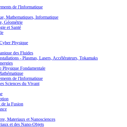
nts de l'Informatique
, Mathematiques, Informatique
, Géométrie
ie et Santé
le
Cyber Physique
nique des Fluides
lations - Plasmas, Lasers, Accélérateurs, Tokamaks
nergies
de Physique Fondamentale
athématique
nts de l'Informatique
s Sciences du Vivant
he
ption
 de la Fusion
ance
, Materiaux et Nanosciences
aux et des Nano-Objets