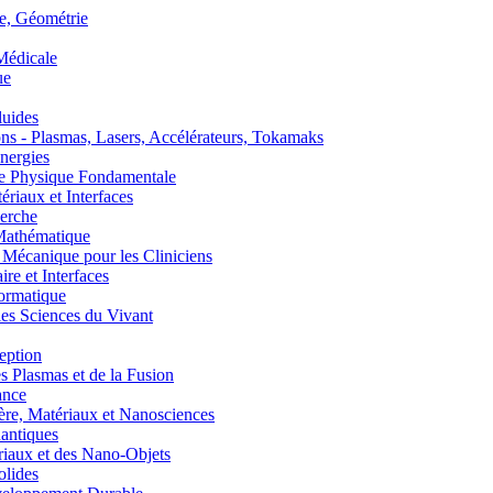
, Géométrie
édicale
ue
uides
s - Plasmas, Lasers, Accélérateurs, Tokamaks
nergies
de Physique Fondamentale
aux et Interfaces
erche
athématique
anique pour les Cliniciens
 et Interfaces
ormatique
s Sciences du Vivant
eption
lasmas et de la Fusion
ance
, Matériaux et Nanosciences
ntiques
aux et des Nano-Objets
lides