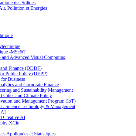
nique des Solides
, Pollution et Energies
chnique
lytechnique
hnique -MSc&T
ce and Advanced Visual Computing
and Finance (DDDF)
r Public Policy (DEPP)
for Business
ytics and Corporate Finance
ring and Sustainability Management
Cities and Climate Policy
ovation and Management Program (IoT)
: Science Technology & Management
 AI
 Creative AI
aphy XCin
ppliquées et Statistiques