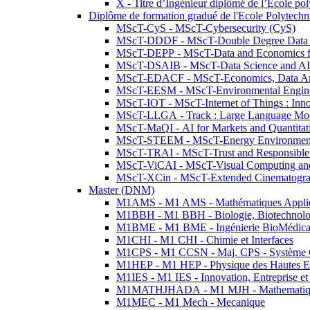
X - Titre d’Ingénieur diplômé de l’École po
Diplôme de formation gradué de l'Ecole Polytec
MScT-CyS - MScT-Cybersecurity (CyS)
MScT-DDDF - MScT-Double Degree Data 
MScT-DEPP - MScT-Data and Economics fo
MScT-DSAIB - MScT-Data Science and AI 
MScT-EDACF - MScT-Economics, Data Anal
MScT-EESM - MScT-Environmental Enginee
MScT-IOT - MScT-Internet of Things : Inn
MScT-LLGA - Track : Large Language Mode
MScT-MaQI - AI for Markets and Quantitat
MScT-STEEM - MScT-Energy Environment 
MScT-TRAI - MScT-Trust and Responsible
MScT-ViCAI - MScT-Visual Computing and
MScT-XCin - MScT-Extended Cinematogr
Master (DNM)
M1AMS - M1 AMS - Mathématiques Appliqué
M1BBH - M1 BBH - Biologie, Biotechnolog
M1BME - M1 BME - Ingénierie BioMédica
M1CHI - M1 CHI - Chimie et Interfaces
M1CPS - M1 CCSN - Maj. CPS - Système 
M1HEP - M1 HEP - Physique des Hautes E
M1IES - M1 IES - Innovation, Entreprise et
M1MATHJHADA - M1 MJH - Mathematiqu
M1MEC - M1 Mech - Mecanique