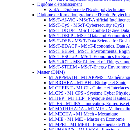
Diplôme d'établissement
X-4A - Diplôme de l'Ecole polytechnique
Diplôme de formation gradué de l'Ecole Polytec
MScT-AI-ViC - MScT-Artificial Intelligen
MScT-CyS - MScT-Cybersecurity (CyS)
MScT-DDDF - MScT-Double Degree Data 
MScT-DEPP - MScT-Data and Economics fo
MScT-DSB - MScT-Data Science for Busin
MScT-EDACF - MScT-Economics, Data Anal
MScT-EESM - MScT-Environmental Enginee
MScT-ESCLiP - MScT-Economics for Smart 
MScT-IOT - MScT-Internet of Things : Inn
MScT-STEEM - MScT-Energy Environment 
Master (DNM)
M1APPMATH - M1 APPMS - Mathématiques A
M1BIOHEA - M1 BH - Biologie et Santé
M1CHEINT - M1 CI - Chimie et Interfaces
M1CPS - M1 CPS - Système Cyber Physiq
M1HEP - M1 HEP - Physique des Hautes E
M1IES - M1 IES - Innovation, Entreprise et
M1MATHJHADA - M1 MJH - Mathématiqu
M1MECHA - M1 Mech - Mécanique
M1MIE - M1 MiE - Master en Economie
M1MPRI - M1 MPRI - Fondements de l'Inf
M1PHYSICS - M1 PHYS - Physique