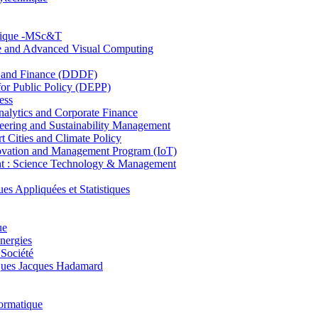
hnique -MSc&T
ce and Advanced Visual Computing
and Finance (DDDF)
r Public Policy (DEPP)
ess
ytics and Corporate Finance
ring and Sustainability Management
Cities and Climate Policy
ovation and Management Program (IoT)
: Science Technology & Management
ppliquées et Statistiques
ue
nergies
 Société
es Jacques Hadamard
ormatique