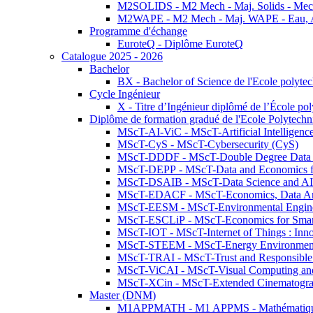
M2SOLIDS - M2 Mech - Maj. Solids - Meca
M2WAPE - M2 Mech - Maj. WAPE - Eau, Air
Programme d'échange
EuroteQ - Diplôme EuroteQ
Catalogue 2025 - 2026
Bachelor
BX - Bachelor of Science de l'Ecole polyte
Cycle Ingénieur
X - Titre d’Ingénieur diplômé de l’École po
Diplôme de formation gradué de l'Ecole Polytec
MScT-AI-ViC - MScT-Artificial Intelligen
MScT-CyS - MScT-Cybersecurity (CyS)
MScT-DDDF - MScT-Double Degree Data 
MScT-DEPP - MScT-Data and Economics fo
MScT-DSAIB - MScT-Data Science and AI 
MScT-EDACF - MScT-Economics, Data Anal
MScT-EESM - MScT-Environmental Enginee
MScT-ESCLiP - MScT-Economics for Smart 
MScT-IOT - MScT-Internet of Things : Inn
MScT-STEEM - MScT-Energy Environment 
MScT-TRAI - MScT-Trust and Responsible
MScT-ViCAI - MScT-Visual Computing and
MScT-XCin - MScT-Extended Cinematogr
Master (DNM)
M1APPMATH - M1 APPMS - Mathématiques A