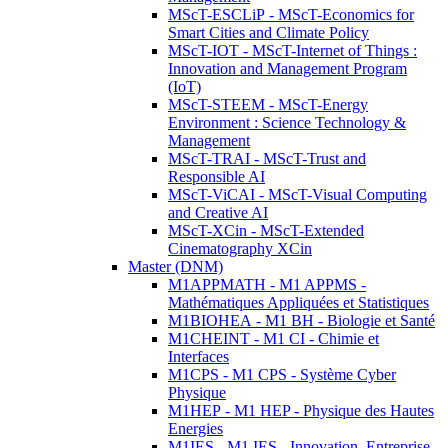
MScT-ESCLiP - MScT-Economics for
Smart Cities and Climate Policy
MScT-IOT - MScT-Internet of Things :
Innovation and Management Program
(IoT)
MScT-STEEM - MScT-Energy
Environment : Science Technology &
Management
MScT-TRAI - MScT-Trust and
Responsible AI
MScT-ViCAI - MScT-Visual Computing
and Creative AI
MScT-XCin - MScT-Extended
Cinematography XCin
Master (DNM)
M1APPMATH - M1 APPMS -
Mathématiques Appliquées et Statistiques
M1BIOHEA - M1 BH - Biologie et Santé
M1CHEINT - M1 CI - Chimie et
Interfaces
M1CPS - M1 CPS - Système Cyber
Physique
M1HEP - M1 HEP - Physique des Hautes
Energies
M1IES - M1 IES - Innovation, Entreprise