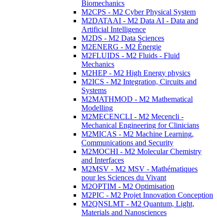
Biomechanics
M2CPS - M2 Cyber Physical System
M2DATAAI - M2 Data AI - Data and
Artificial Intelligence
M2DS - M2 Data Sciences
M2ENERG - M2 Énergie
M2FLUIDS - M2 Fluids - Fluid
Mechanics
M2HEP - M2 High Energy physics
M2ICS - M2 Integration, Circuits and
Systems
M2MATHMOD - M2 Mathematical
Modelling
M2MECENCLI - M2 Mecencli -
Mechanical Engineering for Clinicians
M2MICAS - M2 Machine Learning,
Communications and Security
M2MOCHI - M2 Molecular Chemistry
and Interfaces
M2MSV - M2 MSV - Mathématiques
pour les Sciences du Vivant
M2OPTIM - M2 Optimisation
M2PIC - M2 Projet Innovation Conception
M2QNSLMT - M2 Quantum, Light,
Materials and Nanosciences