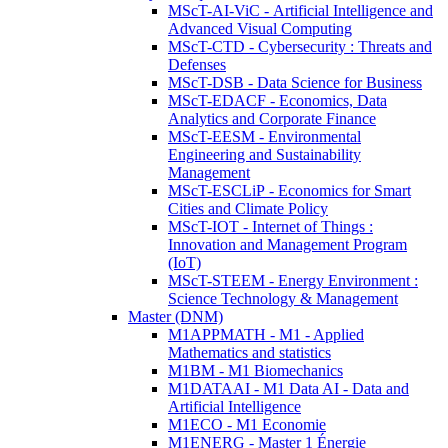
MScT-AI-ViC - Artificial Intelligence and
Advanced Visual Computing
MScT-CTD - Cybersecurity : Threats and
Defenses
MScT-DSB - Data Science for Business
MScT-EDACF - Economics, Data
Analytics and Corporate Finance
MScT-EESM - Environmental
Engineering and Sustainability
Management
MScT-ESCLiP - Economics for Smart
Cities and Climate Policy
MScT-IOT - Internet of Things :
Innovation and Management Program
(IoT)
MScT-STEEM - Energy Environment :
Science Technology & Management
Master (DNM)
M1APPMATH - M1 - Applied
Mathematics and statistics
M1BM - M1 Biomechanics
M1DATAAI - M1 Data AI - Data and
Artificial Intelligence
M1ECO - M1 Economie
M1ENERG - Master 1 Énergie