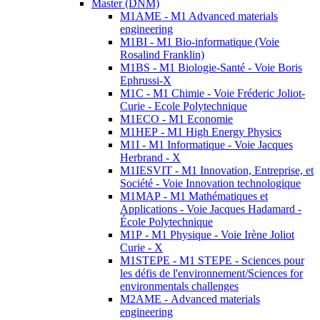
Master (DNM)
M1AME - M1 Advanced materials
engineering
M1BI - M1 Bio-informatique (Voie
Rosalind Franklin)
M1BS - M1 Biologie-Santé - Voie Boris
Ephrussi-X
M1C - M1 Chimie - Voie Fréderic Joliot-
Curie - Ecole Polytechnique
M1ECO - M1 Economie
M1HEP - M1 High Energy Physics
M1I - M1 Informatique - Voie Jacques
Herbrand - X
M1IESVIT - M1 Innovation, Entreprise, et
Société - Voie Innovation technologique
M1MAP - M1 Mathématiques et
Applications - Voie Jacques Hadamard -
École Polytechnique
M1P - M1 Physique - Voie Irène Joliot
Curie - X
M1STEPE - M1 STEPE - Sciences pour
les défis de l'environnement/Sciences for
environmentals challenges
M2AME - Advanced materials
engineering