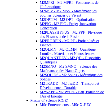
M2MPRI - M2 MPRI - Fondements de
l'Informatique
M2MSV - M2 MSV - Mathématiques
pour les Sciences du Vivant
M2OPTIM - M2 OPT - Optimisation
M2PIC - M2 PIC - Projet, Innovation,
Conception
M2PLASPHYFUS - M2 PPF - Physique
des Plasmas et de la Fusion
M2PROBFIN - M2 PF - Probabilités et
Finance
M2QLMN - M2 QLMN - Quantique,
Lumière, Matériaux et Nanosciences
M2QUANTDEV - M2 QD - Dispositifs
Quantiques
M2SMNO - M2 SMNO - Science des
Matériaux et des Nano-Objets
M2SOLIDS - M2 Solids - Mécanique des
Solides
M2TRADD - M2 TraDD - Transport et
Développement Durable
M2WAPE - M2 WAPE - Eau, Pollution de
l'Air et Energie
Master of Science (CGE)
MSc Entrepreneurs - MSc X-HEC