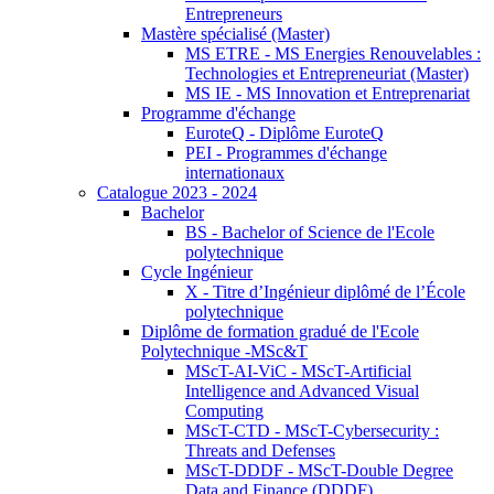
Entrepreneurs
Mastère spécialisé (Master)
MS ETRE - MS Energies Renouvelables :
Technologies et Entrepreneuriat (Master)
MS IE - MS Innovation et Entreprenariat
Programme d'échange
EuroteQ - Diplôme EuroteQ
PEI - Programmes d'échange
internationaux
Catalogue 2023 - 2024
Bachelor
BS - Bachelor of Science de l'Ecole
polytechnique
Cycle Ingénieur
X - Titre d’Ingénieur diplômé de l’École
polytechnique
Diplôme de formation gradué de l'Ecole
Polytechnique -MSc&T
MScT-AI-ViC - MScT-Artificial
Intelligence and Advanced Visual
Computing
MScT-CTD - MScT-Cybersecurity :
Threats and Defenses
MScT-DDDF - MScT-Double Degree
Data and Finance (DDDF)