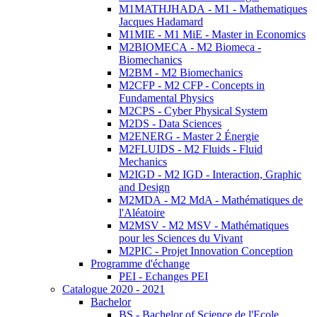
M1MATHJHADA - M1 - Mathematiques
Jacques Hadamard
M1MIE - M1 MiE - Master in Economics
M2BIOMECA - M2 Biomeca -
Biomechanics
M2BM - M2 Biomechanics
M2CFP - M2 CFP - Concepts in
Fundamental Physics
M2CPS - Cyber Physical System
M2DS - Data Sciences
M2ENERG - Master 2 Énergie
M2FLUIDS - M2 Fluids - Fluid
Mechanics
M2IGD - M2 IGD - Interaction, Graphic
and Design
M2MDA - M2 MdA - Mathématiques de
l'Aléatoire
M2MSV - M2 MSV - Mathématiques
pour les Sciences du Vivant
M2PIC - Projet Innovation Conception
Programme d'échange
PEI - Echanges PEI
Catalogue 2020 - 2021
Bachelor
BS - Bachelor of Science de l'Ecole