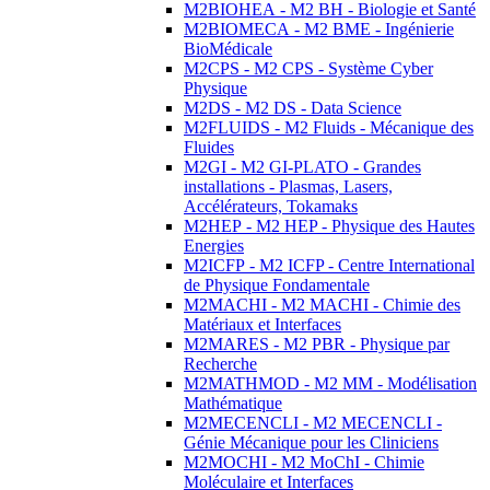
M2BIOHEA - M2 BH - Biologie et Santé
M2BIOMECA - M2 BME - Ingénierie
BioMédicale
M2CPS - M2 CPS - Système Cyber
Physique
M2DS - M2 DS - Data Science
M2FLUIDS - M2 Fluids - Mécanique des
Fluides
M2GI - M2 GI-PLATO - Grandes
installations - Plasmas, Lasers,
Accélérateurs, Tokamaks
M2HEP - M2 HEP - Physique des Hautes
Energies
M2ICFP - M2 ICFP - Centre International
de Physique Fondamentale
M2MACHI - M2 MACHI - Chimie des
Matériaux et Interfaces
M2MARES - M2 PBR - Physique par
Recherche
M2MATHMOD - M2 MM - Modélisation
Mathématique
M2MECENCLI - M2 MECENCLI -
Génie Mécanique pour les Cliniciens
M2MOCHI - M2 MoChI - Chimie
Moléculaire et Interfaces