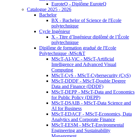
EuroteQ - Diplôme EuroteQ
Catalogue 2025 - 2026
Bachelor
BX - Bachelor of Science de l'Ecole
polytechnique
Cycle Ingénieur
X - Titre d’Ingénieur diplômé de l’École
polytechnique
Diplôme de formation gradué de l'Ecole
Polytechnique -MSc&T
MScT-AI-ViC - MScT-Artificial
Intelligence and Advanced Visual
Computing
MScT-CyS - MScT-Cybersecurity (CyS)
MScT-DDDF - MScT-Double Degree
Data and Finance (DDDF)
MScT-DEPP - MScT-Data and Economics
for Public Policy (DEPP)
MScT-DSAIB - MScT-Data Science and
AI for Business
MScT-EDACF - MScT-Economics, Data
Analytics and Corporate Finance
MScT-EESM - MScT-Environmental
Engineering and Sustainability
Management