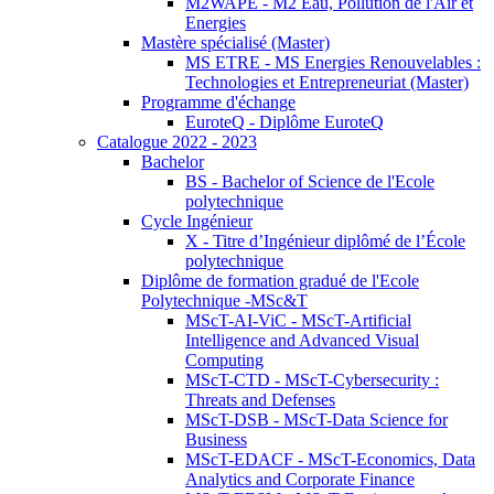
M2WAPE - M2 Eau, Pollution de l'Air et
Energies
Mastère spécialisé (Master)
MS ETRE - MS Energies Renouvelables :
Technologies et Entrepreneuriat (Master)
Programme d'échange
EuroteQ - Diplôme EuroteQ
Catalogue 2022 - 2023
Bachelor
BS - Bachelor of Science de l'Ecole
polytechnique
Cycle Ingénieur
X - Titre d’Ingénieur diplômé de l’École
polytechnique
Diplôme de formation gradué de l'Ecole
Polytechnique -MSc&T
MScT-AI-ViC - MScT-Artificial
Intelligence and Advanced Visual
Computing
MScT-CTD - MScT-Cybersecurity :
Threats and Defenses
MScT-DSB - MScT-Data Science for
Business
MScT-EDACF - MScT-Economics, Data
Analytics and Corporate Finance