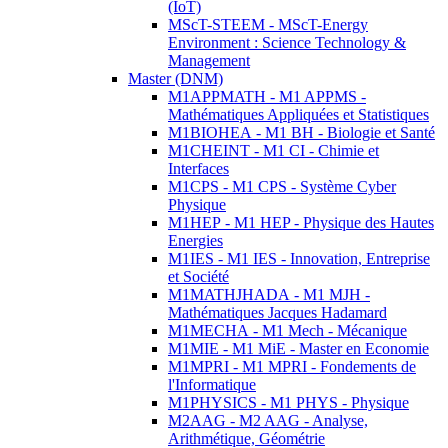
(IoT)
MScT-STEEM - MScT-Energy
Environment : Science Technology &
Management
Master (DNM)
M1APPMATH - M1 APPMS -
Mathématiques Appliquées et Statistiques
M1BIOHEA - M1 BH - Biologie et Santé
M1CHEINT - M1 CI - Chimie et
Interfaces
M1CPS - M1 CPS - Système Cyber
Physique
M1HEP - M1 HEP - Physique des Hautes
Energies
M1IES - M1 IES - Innovation, Entreprise
et Société
M1MATHJHADA - M1 MJH -
Mathématiques Jacques Hadamard
M1MECHA - M1 Mech - Mécanique
M1MIE - M1 MiE - Master en Economie
M1MPRI - M1 MPRI - Fondements de
l'Informatique
M1PHYSICS - M1 PHYS - Physique
M2AAG - M2 AAG - Analyse,
Arithmétique, Géométrie