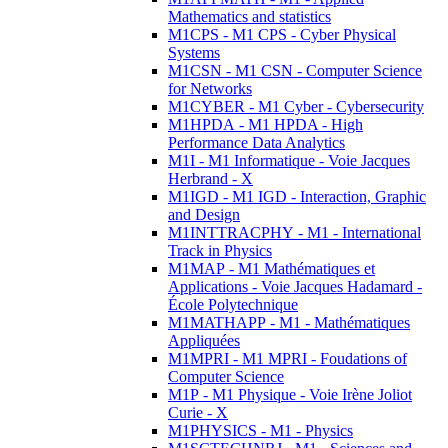
Mathematics and statistics
M1CPS - M1 CPS - Cyber Physical
Systems
M1CSN - M1 CSN - Computer Science
for Networks
M1CYBER - M1 Cyber - Cybersecurity
M1HPDA - M1 HPDA - High
Performance Data Analytics
M1I - M1 Informatique - Voie Jacques
Herbrand - X
M1IGD - M1 IGD - Interaction, Graphic
and Design
M1INTTRACPHY - M1 - International
Track in Physics
M1MAP - M1 Mathématiques et
Applications - Voie Jacques Hadamard -
École Polytechnique
M1MATHAPP - M1 - Mathématiques
Appliquées
M1MPRI - M1 MPRI - Foudations of
Computer Science
M1P - M1 Physique - Voie Irène Joliot
Curie - X
M1PHYSICS - M1 - Physics