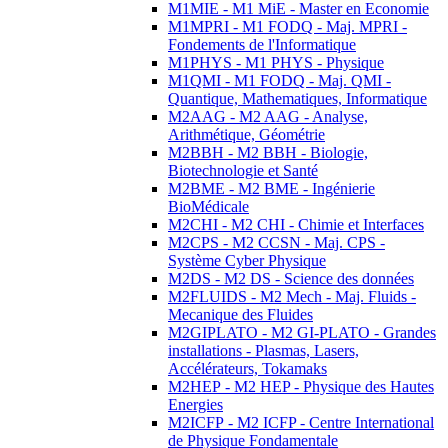
M1MIE - M1 MiE - Master en Economie
M1MPRI - M1 FODQ - Maj. MPRI -
Fondements de l'Informatique
M1PHYS - M1 PHYS - Physique
M1QMI - M1 FODQ - Maj. QMI -
Quantique, Mathematiques, Informatique
M2AAG - M2 AAG - Analyse,
Arithmétique, Géométrie
M2BBH - M2 BBH - Biologie,
Biotechnologie et Santé
M2BME - M2 BME - Ingénierie
BioMédicale
M2CHI - M2 CHI - Chimie et Interfaces
M2CPS - M2 CCSN - Maj. CPS -
Système Cyber Physique
M2DS - M2 DS - Science des données
M2FLUIDS - M2 Mech - Maj. Fluids -
Mecanique des Fluides
M2GIPLATO - M2 GI-PLATO - Grandes
installations - Plasmas, Lasers,
Accélérateurs, Tokamaks
M2HEP - M2 HEP - Physique des Hautes
Energies
M2ICFP - M2 ICFP - Centre International
de Physique Fondamentale