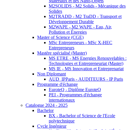
Matériaux et des Nano-Objets
M2SOLIDS - M2 Solids - Mécanique des
Solides
M2TRADD - M2 TraDD - Transport et
Développement Durable
M2WAPE - M2 WAPE - Eau, Air,
Pollution et Énergies
Master of Science (CGE)
MSc Entrepreneurs - MSc X-HEC
Entrepreneurs
Mastère spécialisé (Master)
MS ETRE - MS Energies Renouvelables :
Technologies et Entrepreneuriat (Master)
MS IE - MS Innovation et Entreprenariat
Non Diplomant
AUD_IPParis - AUDITEURS - IP Paris
Programme d'échange
EuroteQ - Diplôme EuroteQ
PEI - Programmes d'échange
internationaux
Catalogue 2024 - 2025
Bachelor
BX - Bachelor of Science de l'Ecole
polytechnique
Cycle Ingénieur