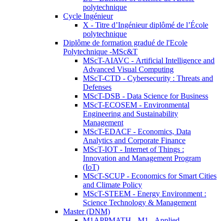
polytechnique
Cycle Ingénieur
X - Titre d’Ingénieur diplômé de l’École
polytechnique
Diplôme de formation gradué de l'Ecole
Polytechnique -MSc&T
MScT-AIAVC - Artificial Intelligence and
Advanced Visual Computing
MScT-CTD - Cybersecurity : Threats and
Defenses
MScT-DSB - Data Science for Business
MScT-ECOSEM - Environmental
Engineering and Sustainability
Management
MScT-EDACF - Economics, Data
Analytics and Corporate Finance
MScT-IOT - Internet of Things :
Innovation and Management Program
(IoT)
MScT-SCUP - Economics for Smart Cities
and Climate Policy
MScT-STEEM - Energy Environment :
Science Technology & Management
Master (DNM)
M1APPMATH - M1 - Applied