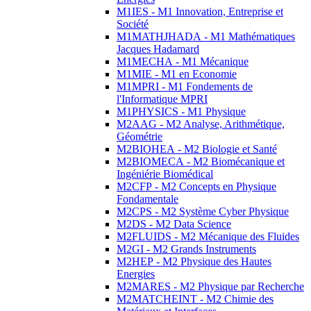
M1IES - M1 Innovation, Entreprise et
Société
M1MATHJHADA - M1 Mathématiques
Jacques Hadamard
M1MECHA - M1 Mécanique
M1MIE - M1 en Economie
M1MPRI - M1 Fondements de
l'Informatique MPRI
M1PHYSICS - M1 Physique
M2AAG - M2 Analyse, Arithmétique,
Géométrie
M2BIOHEA - M2 Biologie et Santé
M2BIOMECA - M2 Biomécanique et
Ingéniérie Biomédical
M2CFP - M2 Concepts en Physique
Fondamentale
M2CPS - M2 Système Cyber Physique
M2DS - M2 Data Science
M2FLUIDS - M2 Mécanique des Fluides
M2GI - M2 Grands Instruments
M2HEP - M2 Physique des Hautes
Energies
M2MARES - M2 Physique par Recherche
M2MATCHEINT - M2 Chimie des