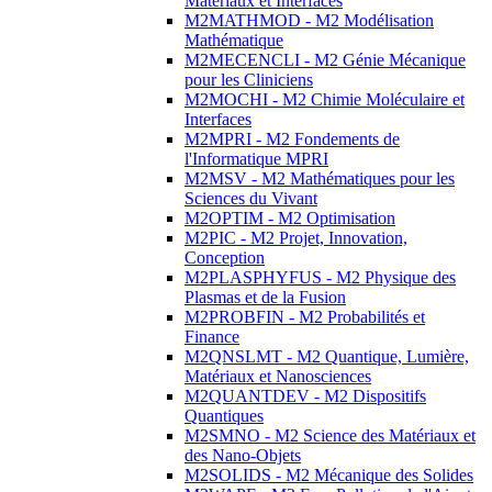
Matériaux et Interfaces
M2MATHMOD - M2 Modélisation
Mathématique
M2MECENCLI - M2 Génie Mécanique
pour les Cliniciens
M2MOCHI - M2 Chimie Moléculaire et
Interfaces
M2MPRI - M2 Fondements de
l'Informatique MPRI
M2MSV - M2 Mathématiques pour les
Sciences du Vivant
M2OPTIM - M2 Optimisation
M2PIC - M2 Projet, Innovation,
Conception
M2PLASPHYFUS - M2 Physique des
Plasmas et de la Fusion
M2PROBFIN - M2 Probabilités et
Finance
M2QNSLMT - M2 Quantique, Lumière,
Matériaux et Nanosciences
M2QUANTDEV - M2 Dispositifs
Quantiques
M2SMNO - M2 Science des Matériaux et
des Nano-Objets
M2SOLIDS - M2 Mécanique des Solides