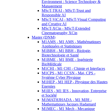
Environment : Science Technology &
Management
MScT-TRAI - MScT-Trust and
Responsible AI
MScT-ViCAI - MScT-Visual Computing
and Creative AI
MScT-XCin - MScT-Extended
Cinematography XCin
Master (DNM)
M1AMS - M1 AMS - Mathématiques
Appliquées et Statistiques
M1BBH - M1 BBH - Biologie,
Biotechnologie et Santé
M1BME - M1 BME - Ingénierie
BioMédicale
M1CHI - M1 CHI - Chimie et Interfaces
M1CPS - M1 CCSN - Maj. CPS -
Système Cyber Physique
M1HEP - M1 HEP - Physique des Hautes
Energies
M1IES - M1 IES - Innovation, Entreprise
et Société
M1MATHJHADA - M1 MJH -
Mathematiques Jacques Hadamard
M1MEC - M1 Mech - Mecanique