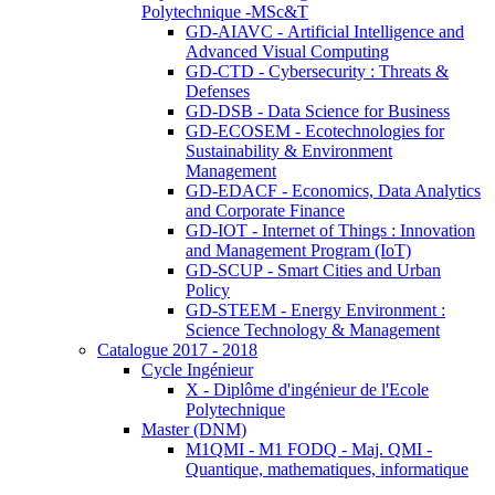
Polytechnique -MSc&T
GD-AIAVC - Artificial Intelligence and
Advanced Visual Computing
GD-CTD - Cybersecurity : Threats &
Defenses
GD-DSB - Data Science for Business
GD-ECOSEM - Ecotechnologies for
Sustainability & Environment
Management
GD-EDACF - Economics, Data Analytics
and Corporate Finance
GD-IOT - Internet of Things : Innovation
and Management Program (IoT)
GD-SCUP - Smart Cities and Urban
Policy
GD-STEEM - Energy Environment :
Science Technology & Management
Catalogue 2017 - 2018
Cycle Ingénieur
X - Diplôme d'ingénieur de l'Ecole
Polytechnique
Master (DNM)
M1QMI - M1 FODQ - Maj. QMI -
Quantique, mathematiques, informatique