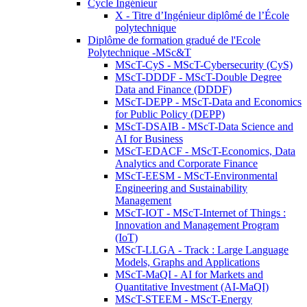
Cycle Ingénieur
X - Titre d’Ingénieur diplômé de l’École
polytechnique
Diplôme de formation gradué de l'Ecole
Polytechnique -MSc&T
MScT-CyS - MScT-Cybersecurity (CyS)
MScT-DDDF - MScT-Double Degree
Data and Finance (DDDF)
MScT-DEPP - MScT-Data and Economics
for Public Policy (DEPP)
MScT-DSAIB - MScT-Data Science and
AI for Business
MScT-EDACF - MScT-Economics, Data
Analytics and Corporate Finance
MScT-EESM - MScT-Environmental
Engineering and Sustainability
Management
MScT-IOT - MScT-Internet of Things :
Innovation and Management Program
(IoT)
MScT-LLGA - Track : Large Language
Models, Graphs and Applications
MScT-MaQI - AI for Markets and
Quantitative Investment (AI-MaQI)
MScT-STEEM - MScT-Energy