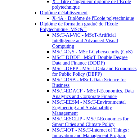
X - Titre d’Ingénieur diplômé de l’École
polytechnique
Diplôme d'établissement
X-4A - Diplôme de l'Ecole polytechnique
Diplôme de formation gradué de l'Ecole
Polytechnique -MSc&T
MScT-AI-ViC - MScT-Artificial
Intelligence and Advanced Visual
Computing
MScT-CyS - MScT-Cybersecurity (CyS)
MScT-DDDF - MScT-Double Degree
Data and Finance (DDDF)
MScT-DEPP - MScT-Data and Economics
for Public Policy (DEPP)
MScT-DSB - MScT-Data Science for
Business
MScT-EDACF - MScT-Economics, Data
Analytics and Corporate Finance
MScT-EESM - MScT-Environmental
Engineering and Sustainability
Management
MScT-ESCLiP - MScT-Economics for
Smart Cities and Climate Policy
MScT-IOT - MScT-Internet of Things :
Innovation and Management Program