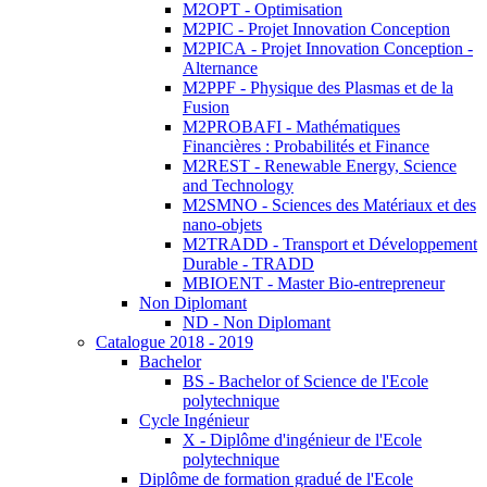
M2OPT - Optimisation
M2PIC - Projet Innovation Conception
M2PICA - Projet Innovation Conception -
Alternance
M2PPF - Physique des Plasmas et de la
Fusion
M2PROBAFI - Mathématiques
Financières : Probabilités et Finance
M2REST - Renewable Energy, Science
and Technology
M2SMNO - Sciences des Matériaux et des
nano-objets
M2TRADD - Transport et Développement
Durable - TRADD
MBIOENT - Master Bio-entrepreneur
Non Diplomant
ND - Non Diplomant
Catalogue 2018 - 2019
Bachelor
BS - Bachelor of Science de l'Ecole
polytechnique
Cycle Ingénieur
X - Diplôme d'ingénieur de l'Ecole
polytechnique
Diplôme de formation gradué de l'Ecole