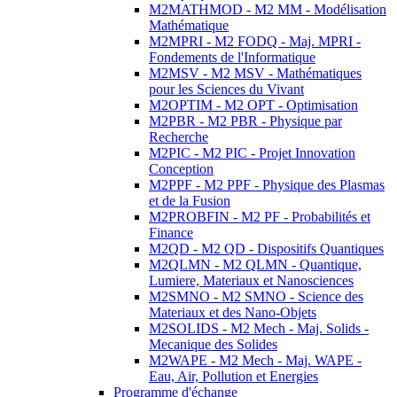
M2MATHMOD - M2 MM - Modélisation
Mathématique
M2MPRI - M2 FODQ - Maj. MPRI -
Fondements de l'Informatique
M2MSV - M2 MSV - Mathématiques
pour les Sciences du Vivant
M2OPTIM - M2 OPT - Optimisation
M2PBR - M2 PBR - Physique par
Recherche
M2PIC - M2 PIC - Projet Innovation
Conception
M2PPF - M2 PPF - Physique des Plasmas
et de la Fusion
M2PROBFIN - M2 PF - Probabilités et
Finance
M2QD - M2 QD - Dispositifs Quantiques
M2QLMN - M2 QLMN - Quantique,
Lumiere, Materiaux et Nanosciences
M2SMNO - M2 SMNO - Science des
Materiaux et des Nano-Objets
M2SOLIDS - M2 Mech - Maj. Solids -
Mecanique des Solides
M2WAPE - M2 Mech - Maj. WAPE -
Eau, Air, Pollution et Energies
Programme d'échange