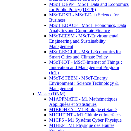
MScT-DEPP - MScT-Data and Economics
for Public Policy (DEPP)
MScT-DSB - MScT-Data Science for
Business
MScT-EDACF - MScT-Economics, Data
Analytics and Corporate Finance
MScT-EESM - MScT-Environmental
Engineering and Sustainability
Management
MScT-ESCLiP - MScT-Economics for
Smart Cities and Climate Policy
MScT-IOT - MScT-Internet of Things :
Innovation and Management Program
(IoT)
MScT-STEEM - MScT-Energy
Environment : Science Technology &
Management
Master (DNM)
M1APPMATH - M1 Mathématiques
Appliquées et Statistiques
M1BIOHEA - M1 Biologie et Santé
M1CHEINT - M1 Chimie et Interfaces
M1CPS - M1 Système Cyber Physique
M1HEP - M1 Physique des Hautes
Energies