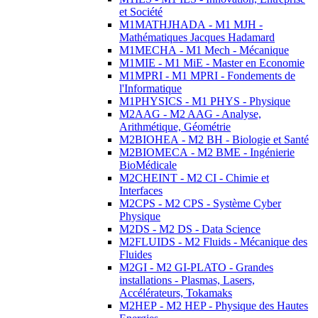
et Société
M1MATHJHADA - M1 MJH -
Mathématiques Jacques Hadamard
M1MECHA - M1 Mech - Mécanique
M1MIE - M1 MiE - Master en Economie
M1MPRI - M1 MPRI - Fondements de
l'Informatique
M1PHYSICS - M1 PHYS - Physique
M2AAG - M2 AAG - Analyse,
Arithmétique, Géométrie
M2BIOHEA - M2 BH - Biologie et Santé
M2BIOMECA - M2 BME - Ingénierie
BioMédicale
M2CHEINT - M2 CI - Chimie et
Interfaces
M2CPS - M2 CPS - Système Cyber
Physique
M2DS - M2 DS - Data Science
M2FLUIDS - M2 Fluids - Mécanique des
Fluides
M2GI - M2 GI-PLATO - Grandes
installations - Plasmas, Lasers,
Accélérateurs, Tokamaks
M2HEP - M2 HEP - Physique des Hautes