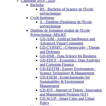
Catalogue 2019 - 2020
Bachelor
BS - Bachelor of Science de l'Ecole
polytechnique
Cycle Ingénieur
X - Diplôme d'ingénieur de l'Ecole
polytechnique
Diplôme de formation gradué de l'Ecole
Polytechnique -MSc&T
GD-AIM - Artificial Intelligence and
Advanced Visual Computing
GD-CYBSEC - Cybersecurity : Threats
and Defenses
GD-DSB - Data Science for Business
GD-EDCF - Economics, Data Analytics
and Corporate Finance
GD-EESTM - Energy Environment :
Science Technology & Management
GD-ESEM - Ecotechnologies for
Sustainability & Environment
Management
GD-IOT - Internet of Things : Innovation
and Management Program (IoT)
GD-SCUP - Smart Cities and Urban
Policy