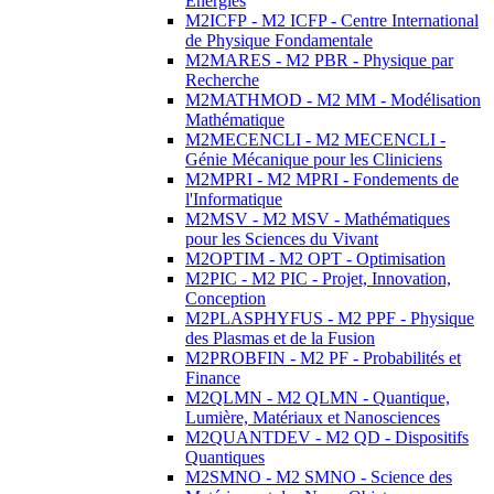
Energies
M2ICFP - M2 ICFP - Centre International
de Physique Fondamentale
M2MARES - M2 PBR - Physique par
Recherche
M2MATHMOD - M2 MM - Modélisation
Mathématique
M2MECENCLI - M2 MECENCLI -
Génie Mécanique pour les Cliniciens
M2MPRI - M2 MPRI - Fondements de
l'Informatique
M2MSV - M2 MSV - Mathématiques
pour les Sciences du Vivant
M2OPTIM - M2 OPT - Optimisation
M2PIC - M2 PIC - Projet, Innovation,
Conception
M2PLASPHYFUS - M2 PPF - Physique
des Plasmas et de la Fusion
M2PROBFIN - M2 PF - Probabilités et
Finance
M2QLMN - M2 QLMN - Quantique,
Lumière, Matériaux et Nanosciences
M2QUANTDEV - M2 QD - Dispositifs
Quantiques
M2SMNO - M2 SMNO - Science des