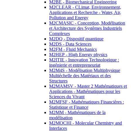
M2BE - Biomechanical Engineering
M2CLEAR - CLimat, Environnement,
Applications et Recherche - Water, Air,
Pollution and Energy
M2CMASIC - Conception, Modélisation
et Architecture des Systèmes Industriels
Complexes
M2DQ - Dispositif quantique
M2DS - Data Sciences
M2FM - Fluid Mechanics
M2HEP - High Energy physics
M2ITIE - Innovation Technologique :
ingénierie et entrepreneuriat
M2M4S - Modélisation Multiphysique
Multiéchelle des Matériaux et des
Structures
M2MAMSV - Master 2 Mathématiques et
Applications - Mathématiques pour les
Sciences du Vivant
M2MFSF - Mathématiques Financières :
Statistique et Finance
M2MM - Mathématiques de la
modélisation
M2MOCHI - Molecular Chemistry and
Interfaces