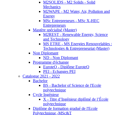
M2SOLIDS - M2 Solids - Solid
Mechanics
M2WAPE - M2 Water, Air, Pollution and
Energy
MSc Entrepreneurs - MSc X-HEC
Entrepreneurs
Mastère spécialisé (Master)
M2REST - Renewable Energy, Science
and Technology
MS ETRE - MS Energies Renouvelables :
Technologies & Entrepreneuriat (Master)
Non Diplomant
ND - Non Diplomant
Programme d'échange
EuroteQ - Diplôme EuroteQ
PEI - Echanges PEI
Catalogue 2021 - 2022
Bachelor
BS - Bachelor of Science de l'Ecole
polytechnique
Cycle Ingénieur
X - Titre d’Ingénieur diplômé de l’École
polytechnique
Diplôme de formation gradué de l'Ecole
Polytechnique -MSc&T