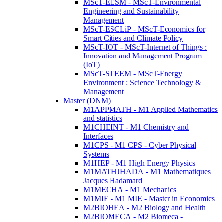
MScT-EESM - MScT-Environmental
Engineering and Sustainability
Management
MScT-ESCLiP - MScT-Economics for
Smart Cities and Climate Policy
MScT-IOT - MScT-Internet of Things :
Innovation and Management Program
(IoT)
MScT-STEEM - MScT-Energy
Environment : Science Technology &
Management
Master (DNM)
M1APPMATH - M1 Applied Mathematics
and statistics
M1CHEINT - M1 Chemistry and
Interfaces
M1CPS - M1 CPS - Cyber Physical
Systems
M1HEP - M1 High Energy Physics
M1MATHJHADA - M1 Mathematiques
Jacques Hadamard
M1MECHA - M1 Mechanics
M1MIE - M1 MIE - Master in Economics
M2BIOHEA - M2 Biology and Health
M2BIOMECA - M2 Biomeca -