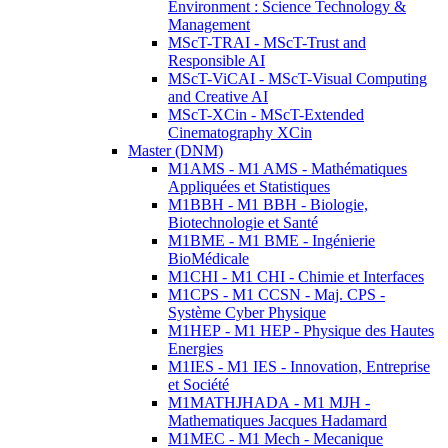
Environment : Science Technology &
Management
MScT-TRAI - MScT-Trust and
Responsible AI
MScT-ViCAI - MScT-Visual Computing
and Creative AI
MScT-XCin - MScT-Extended
Cinematography XCin
Master (DNM)
M1AMS - M1 AMS - Mathématiques
Appliquées et Statistiques
M1BBH - M1 BBH - Biologie,
Biotechnologie et Santé
M1BME - M1 BME - Ingénierie
BioMédicale
M1CHI - M1 CHI - Chimie et Interfaces
M1CPS - M1 CCSN - Maj. CPS -
Système Cyber Physique
M1HEP - M1 HEP - Physique des Hautes
Energies
M1IES - M1 IES - Innovation, Entreprise
et Société
M1MATHJHADA - M1 MJH -
Mathematiques Jacques Hadamard
M1MEC - M1 Mech - Mecanique