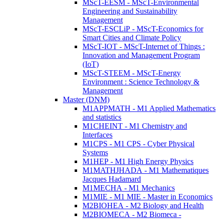
MScT-EESM - MScT-Environmental
Engineering and Sustainability
Management
MScT-ESCLiP - MScT-Economics for
Smart Cities and Climate Policy
MScT-IOT - MScT-Internet of Things :
Innovation and Management Program
(IoT)
MScT-STEEM - MScT-Energy
Environment : Science Technology &
Management
Master (DNM)
M1APPMATH - M1 Applied Mathematics
and statistics
M1CHEINT - M1 Chemistry and
Interfaces
M1CPS - M1 CPS - Cyber Physical
Systems
M1HEP - M1 High Energy Physics
M1MATHJHADA - M1 Mathematiques
Jacques Hadamard
M1MECHA - M1 Mechanics
M1MIE - M1 MIE - Master in Economics
M2BIOHEA - M2 Biology and Health
M2BIOMECA - M2 Biomeca -