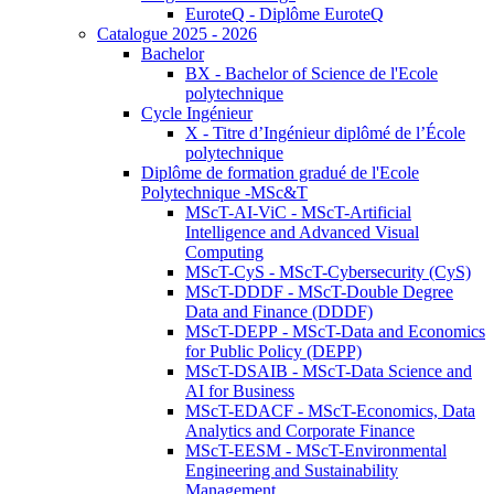
EuroteQ - Diplôme EuroteQ
Catalogue 2025 - 2026
Bachelor
BX - Bachelor of Science de l'Ecole
polytechnique
Cycle Ingénieur
X - Titre d’Ingénieur diplômé de l’École
polytechnique
Diplôme de formation gradué de l'Ecole
Polytechnique -MSc&T
MScT-AI-ViC - MScT-Artificial
Intelligence and Advanced Visual
Computing
MScT-CyS - MScT-Cybersecurity (CyS)
MScT-DDDF - MScT-Double Degree
Data and Finance (DDDF)
MScT-DEPP - MScT-Data and Economics
for Public Policy (DEPP)
MScT-DSAIB - MScT-Data Science and
AI for Business
MScT-EDACF - MScT-Economics, Data
Analytics and Corporate Finance
MScT-EESM - MScT-Environmental
Engineering and Sustainability
Management