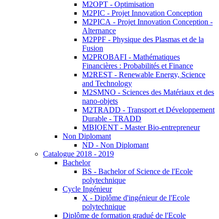
M2OPT - Optimisation
M2PIC - Projet Innovation Conception
M2PICA - Projet Innovation Conception -
Alternance
M2PPF - Physique des Plasmas et de la
Fusion
M2PROBAFI - Mathématiques
Financières : Probabilités et Finance
M2REST - Renewable Energy, Science
and Technology
M2SMNO - Sciences des Matériaux et des
nano-objets
M2TRADD - Transport et Développement
Durable - TRADD
MBIOENT - Master Bio-entrepreneur
Non Diplomant
ND - Non Diplomant
Catalogue 2018 - 2019
Bachelor
BS - Bachelor of Science de l'Ecole
polytechnique
Cycle Ingénieur
X - Diplôme d'ingénieur de l'Ecole
polytechnique
Diplôme de formation gradué de l'Ecole