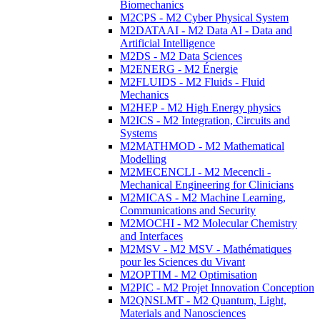
Biomechanics
M2CPS - M2 Cyber Physical System
M2DATAAI - M2 Data AI - Data and
Artificial Intelligence
M2DS - M2 Data Sciences
M2ENERG - M2 Énergie
M2FLUIDS - M2 Fluids - Fluid
Mechanics
M2HEP - M2 High Energy physics
M2ICS - M2 Integration, Circuits and
Systems
M2MATHMOD - M2 Mathematical
Modelling
M2MECENCLI - M2 Mecencli -
Mechanical Engineering for Clinicians
M2MICAS - M2 Machine Learning,
Communications and Security
M2MOCHI - M2 Molecular Chemistry
and Interfaces
M2MSV - M2 MSV - Mathématiques
pour les Sciences du Vivant
M2OPTIM - M2 Optimisation
M2PIC - M2 Projet Innovation Conception
M2QNSLMT - M2 Quantum, Light,
Materials and Nanosciences