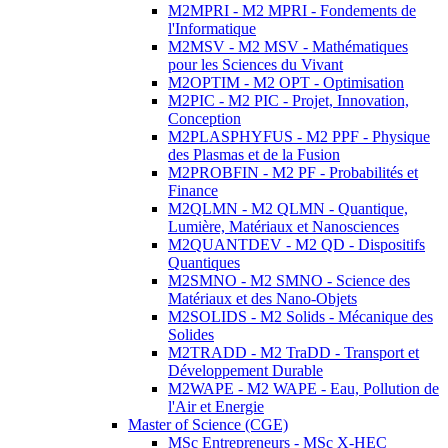
M2MPRI - M2 MPRI - Fondements de
l'Informatique
M2MSV - M2 MSV - Mathématiques
pour les Sciences du Vivant
M2OPTIM - M2 OPT - Optimisation
M2PIC - M2 PIC - Projet, Innovation,
Conception
M2PLASPHYFUS - M2 PPF - Physique
des Plasmas et de la Fusion
M2PROBFIN - M2 PF - Probabilités et
Finance
M2QLMN - M2 QLMN - Quantique,
Lumière, Matériaux et Nanosciences
M2QUANTDEV - M2 QD - Dispositifs
Quantiques
M2SMNO - M2 SMNO - Science des
Matériaux et des Nano-Objets
M2SOLIDS - M2 Solids - Mécanique des
Solides
M2TRADD - M2 TraDD - Transport et
Développement Durable
M2WAPE - M2 WAPE - Eau, Pollution de
l'Air et Energie
Master of Science (CGE)
MSc Entrepreneurs - MSc X-HEC