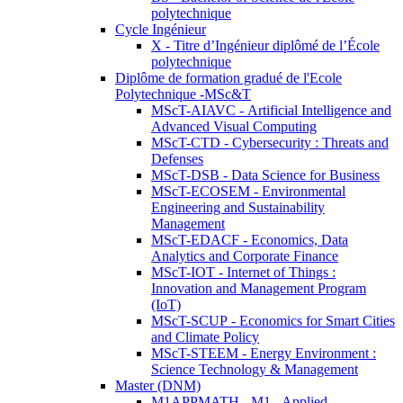
polytechnique
Cycle Ingénieur
X - Titre d’Ingénieur diplômé de l’École
polytechnique
Diplôme de formation gradué de l'Ecole
Polytechnique -MSc&T
MScT-AIAVC - Artificial Intelligence and
Advanced Visual Computing
MScT-CTD - Cybersecurity : Threats and
Defenses
MScT-DSB - Data Science for Business
MScT-ECOSEM - Environmental
Engineering and Sustainability
Management
MScT-EDACF - Economics, Data
Analytics and Corporate Finance
MScT-IOT - Internet of Things :
Innovation and Management Program
(IoT)
MScT-SCUP - Economics for Smart Cities
and Climate Policy
MScT-STEEM - Energy Environment :
Science Technology & Management
Master (DNM)
M1APPMATH - M1 - Applied