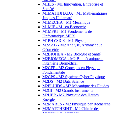
M1IES - M1 Innovation, Entreprise et
Société
M1MATHJHADA - M1 Mathématiques
Jacques Hadamard
M1MECHA - M1 Mécanique
M1MIE - M1 en Economie
M1MPRI - M1 Fondements de
l'Informatique MPRI
M1PHYSICS - M1 Physique
M2AAG - M2 Analyse, Arithmétique,
Géométrie
M2BIOHEA - M2 Biologie et Santé
M2BIOMECA - M2 Biomécanique et
Ingéniérie Biomédical
M2CFP - M2 Concepts en Physique
Fondamentale
M2CPS - M2 Système Cyber Physique
M2DS - M2 Data Science
M2FLUIDS - M2 Mécanique des Fluides
M2GI - M2 Grands Instruments
M2HEP - M2 Physique des Hautes
Energies
M2MARES - M2 Physique par Recherche
M2MATCHEINT - M2 Chimie des