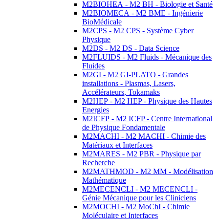
M2BIOHEA - M2 BH - Biologie et Santé
M2BIOMECA - M2 BME - Ingénierie
BioMédicale
M2CPS - M2 CPS - Système Cyber
Physique
M2DS - M2 DS - Data Science
M2FLUIDS - M2 Fluids - Mécanique des
Fluides
M2GI - M2 GI-PLATO - Grandes
installations - Plasmas, Lasers,
Accélérateurs, Tokamaks
M2HEP - M2 HEP - Physique des Hautes
Energies
M2ICFP - M2 ICFP - Centre International
de Physique Fondamentale
M2MACHI - M2 MACHI - Chimie des
Matériaux et Interfaces
M2MARES - M2 PBR - Physique par
Recherche
M2MATHMOD - M2 MM - Modélisation
Mathématique
M2MECENCLI - M2 MECENCLI -
Génie Mécanique pour les Cliniciens
M2MOCHI - M2 MoChI - Chimie
Moléculaire et Interfaces