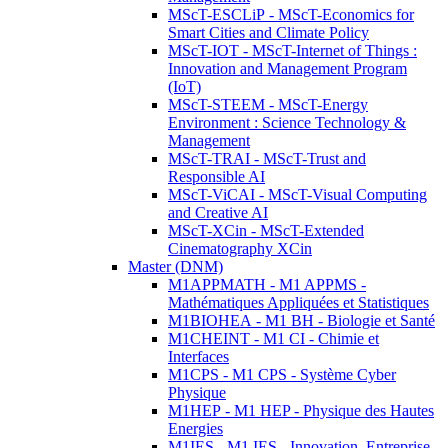
MScT-ESCLiP - MScT-Economics for
Smart Cities and Climate Policy
MScT-IOT - MScT-Internet of Things :
Innovation and Management Program
(IoT)
MScT-STEEM - MScT-Energy
Environment : Science Technology &
Management
MScT-TRAI - MScT-Trust and
Responsible AI
MScT-ViCAI - MScT-Visual Computing
and Creative AI
MScT-XCin - MScT-Extended
Cinematography XCin
Master (DNM)
M1APPMATH - M1 APPMS -
Mathématiques Appliquées et Statistiques
M1BIOHEA - M1 BH - Biologie et Santé
M1CHEINT - M1 CI - Chimie et
Interfaces
M1CPS - M1 CPS - Système Cyber
Physique
M1HEP - M1 HEP - Physique des Hautes
Energies
M1IES - M1 IES - Innovation, Entreprise