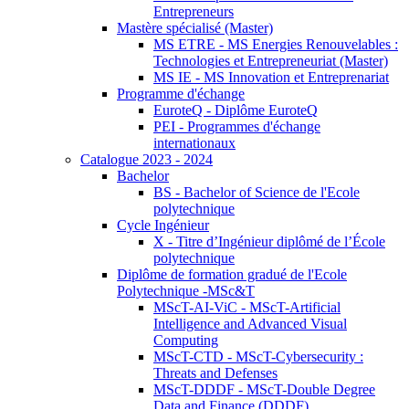
Entrepreneurs
Mastère spécialisé (Master)
MS ETRE - MS Energies Renouvelables :
Technologies et Entrepreneuriat (Master)
MS IE - MS Innovation et Entreprenariat
Programme d'échange
EuroteQ - Diplôme EuroteQ
PEI - Programmes d'échange
internationaux
Catalogue 2023 - 2024
Bachelor
BS - Bachelor of Science de l'Ecole
polytechnique
Cycle Ingénieur
X - Titre d’Ingénieur diplômé de l’École
polytechnique
Diplôme de formation gradué de l'Ecole
Polytechnique -MSc&T
MScT-AI-ViC - MScT-Artificial
Intelligence and Advanced Visual
Computing
MScT-CTD - MScT-Cybersecurity :
Threats and Defenses
MScT-DDDF - MScT-Double Degree
Data and Finance (DDDF)