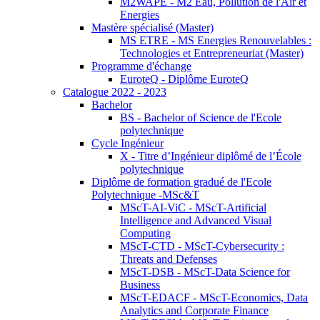
M2WAPE - M2 Eau, Pollution de l'Air et
Energies
Mastère spécialisé (Master)
MS ETRE - MS Energies Renouvelables :
Technologies et Entrepreneuriat (Master)
Programme d'échange
EuroteQ - Diplôme EuroteQ
Catalogue 2022 - 2023
Bachelor
BS - Bachelor of Science de l'Ecole
polytechnique
Cycle Ingénieur
X - Titre d’Ingénieur diplômé de l’École
polytechnique
Diplôme de formation gradué de l'Ecole
Polytechnique -MSc&T
MScT-AI-ViC - MScT-Artificial
Intelligence and Advanced Visual
Computing
MScT-CTD - MScT-Cybersecurity :
Threats and Defenses
MScT-DSB - MScT-Data Science for
Business
MScT-EDACF - MScT-Economics, Data
Analytics and Corporate Finance