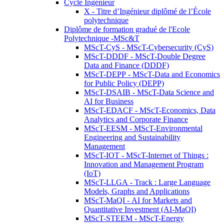
Cycle Ingénieur
X - Titre d’Ingénieur diplômé de l’École
polytechnique
Diplôme de formation gradué de l'Ecole
Polytechnique -MSc&T
MScT-CyS - MScT-Cybersecurity (CyS)
MScT-DDDF - MScT-Double Degree
Data and Finance (DDDF)
MScT-DEPP - MScT-Data and Economics
for Public Policy (DEPP)
MScT-DSAIB - MScT-Data Science and
AI for Business
MScT-EDACF - MScT-Economics, Data
Analytics and Corporate Finance
MScT-EESM - MScT-Environmental
Engineering and Sustainability
Management
MScT-IOT - MScT-Internet of Things :
Innovation and Management Program
(IoT)
MScT-LLGA - Track : Large Language
Models, Graphs and Applications
MScT-MaQI - AI for Markets and
Quantitative Investment (AI-MaQI)
MScT-STEEM - MScT-Energy