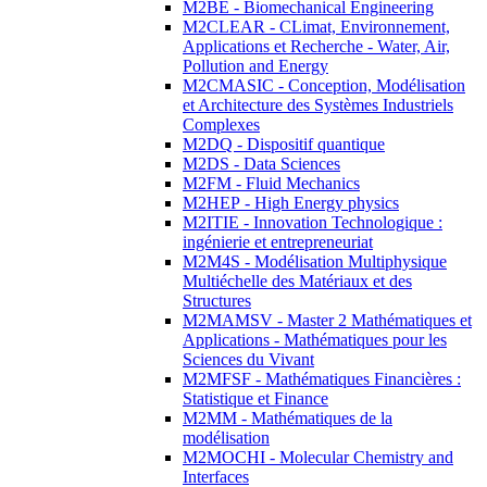
M2BE - Biomechanical Engineering
M2CLEAR - CLimat, Environnement,
Applications et Recherche - Water, Air,
Pollution and Energy
M2CMASIC - Conception, Modélisation
et Architecture des Systèmes Industriels
Complexes
M2DQ - Dispositif quantique
M2DS - Data Sciences
M2FM - Fluid Mechanics
M2HEP - High Energy physics
M2ITIE - Innovation Technologique :
ingénierie et entrepreneuriat
M2M4S - Modélisation Multiphysique
Multiéchelle des Matériaux et des
Structures
M2MAMSV - Master 2 Mathématiques et
Applications - Mathématiques pour les
Sciences du Vivant
M2MFSF - Mathématiques Financières :
Statistique et Finance
M2MM - Mathématiques de la
modélisation
M2MOCHI - Molecular Chemistry and
Interfaces