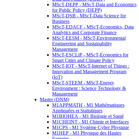
MScT-DEPP - MScT-Data and Economics
for Public Policy (DEPP)
MScT-DSB - MScT-Data Science for
Business
MScT-EDACF - MScT-Economics, Data
Analytics and Corporate Finance
MScT-EESM - MScT-Environmental
Engineering and Sustainability
Management
MScT-ESCLiP - MScT-Economics for
Smart Cities and Climate Policy
MScT-IOT - MScT-Internet of Things :
Innovation and Management Program
(IoT)
MScT-STEEM - MScT-Energy
Environment : Science Technology &
Management
Master (DNM)
M1APPMATH - M1 Mathématiques
Appliquées et Statistiques
M1BIOHEA - M1 Biologie et Santé
M1CHEINT - M1 Chimie et Interfaces
M1CPS - M1 Système Cyber Physique
M1HEP - M1 Physique des Hautes
Energies