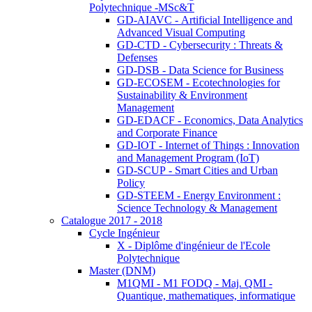
Polytechnique -MSc&T
GD-AIAVC - Artificial Intelligence and
Advanced Visual Computing
GD-CTD - Cybersecurity : Threats &
Defenses
GD-DSB - Data Science for Business
GD-ECOSEM - Ecotechnologies for
Sustainability & Environment
Management
GD-EDACF - Economics, Data Analytics
and Corporate Finance
GD-IOT - Internet of Things : Innovation
and Management Program (IoT)
GD-SCUP - Smart Cities and Urban
Policy
GD-STEEM - Energy Environment :
Science Technology & Management
Catalogue 2017 - 2018
Cycle Ingénieur
X - Diplôme d'ingénieur de l'Ecole
Polytechnique
Master (DNM)
M1QMI - M1 FODQ - Maj. QMI -
Quantique, mathematiques, informatique