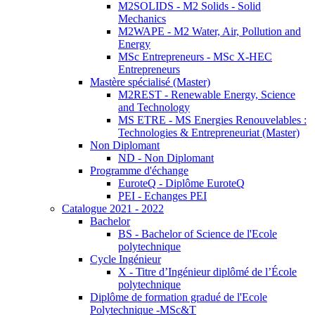
M2SOLIDS - M2 Solids - Solid
Mechanics
M2WAPE - M2 Water, Air, Pollution and
Energy
MSc Entrepreneurs - MSc X-HEC
Entrepreneurs
Mastère spécialisé (Master)
M2REST - Renewable Energy, Science
and Technology
MS ETRE - MS Energies Renouvelables :
Technologies & Entrepreneuriat (Master)
Non Diplomant
ND - Non Diplomant
Programme d'échange
EuroteQ - Diplôme EuroteQ
PEI - Echanges PEI
Catalogue 2021 - 2022
Bachelor
BS - Bachelor of Science de l'Ecole
polytechnique
Cycle Ingénieur
X - Titre d’Ingénieur diplômé de l’École
polytechnique
Diplôme de formation gradué de l'Ecole
Polytechnique -MSc&T