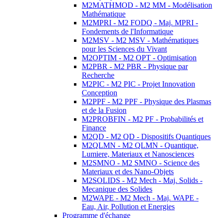
M2MATHMOD - M2 MM - Modélisation
Mathématique
M2MPRI - M2 FODQ - Maj. MPRI -
Fondements de l'Informatique
M2MSV - M2 MSV - Mathématiques
pour les Sciences du Vivant
M2OPTIM - M2 OPT - Optimisation
M2PBR - M2 PBR - Physique par
Recherche
M2PIC - M2 PIC - Projet Innovation
Conception
M2PPF - M2 PPF - Physique des Plasmas
et de la Fusion
M2PROBFIN - M2 PF - Probabilités et
Finance
M2QD - M2 QD - Dispositifs Quantiques
M2QLMN - M2 QLMN - Quantique,
Lumiere, Materiaux et Nanosciences
M2SMNO - M2 SMNO - Science des
Materiaux et des Nano-Objets
M2SOLIDS - M2 Mech - Maj. Solids -
Mecanique des Solides
M2WAPE - M2 Mech - Maj. WAPE -
Eau, Air, Pollution et Energies
Programme d'échange