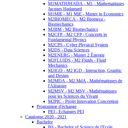
M1MATHJHADA - M1 - Mathematiques
Jacques Hadamard
M1MIE - M1 MiE - Master in Economics
M2BIOMECA - M2 Biomeca -
Biomechanics
M2BM - M2 Biomechanics
M2CFP - M2 CFP - Concepts in
Fundamental Physics
M2CPS - Cyber Physical System
M2DS - Data Sciences
M2ENERG - Master 2 Énergie
M2FLUIDS - M2 Fluids - Fluid
Mechanics
M2IGD - M2 IGD - Interaction, Graphic
and Design
M2MDA - M2 MdA - Mathématiques de
l'Aléatoire
M2MSV - M2 MSV - Mathématiques
pour les Sciences du Vivant
M2PIC - Projet Innovation Conception
Programme d'échange
PEI - Echanges PEI
Catalogue 2020 - 2021
Bachelor
BS - Bachelor of Science de l'Ecole