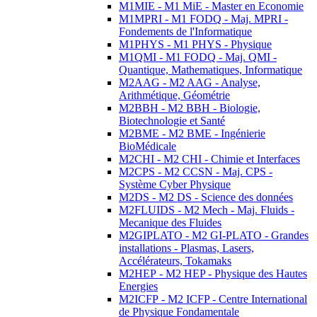
M1MIE - M1 MiE - Master en Economie
M1MPRI - M1 FODQ - Maj. MPRI -
Fondements de l'Informatique
M1PHYS - M1 PHYS - Physique
M1QMI - M1 FODQ - Maj. QMI -
Quantique, Mathematiques, Informatique
M2AAG - M2 AAG - Analyse,
Arithmétique, Géométrie
M2BBH - M2 BBH - Biologie,
Biotechnologie et Santé
M2BME - M2 BME - Ingénierie
BioMédicale
M2CHI - M2 CHI - Chimie et Interfaces
M2CPS - M2 CCSN - Maj. CPS -
Système Cyber Physique
M2DS - M2 DS - Science des données
M2FLUIDS - M2 Mech - Maj. Fluids -
Mecanique des Fluides
M2GIPLATO - M2 GI-PLATO - Grandes
installations - Plasmas, Lasers,
Accélérateurs, Tokamaks
M2HEP - M2 HEP - Physique des Hautes
Energies
M2ICFP - M2 ICFP - Centre International
de Physique Fondamentale