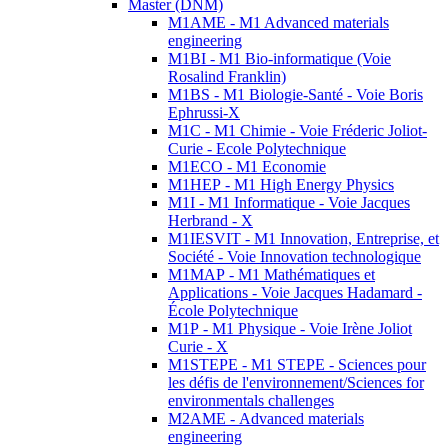
Master (DNM)
M1AME - M1 Advanced materials
engineering
M1BI - M1 Bio-informatique (Voie
Rosalind Franklin)
M1BS - M1 Biologie-Santé - Voie Boris
Ephrussi-X
M1C - M1 Chimie - Voie Fréderic Joliot-
Curie - Ecole Polytechnique
M1ECO - M1 Economie
M1HEP - M1 High Energy Physics
M1I - M1 Informatique - Voie Jacques
Herbrand - X
M1IESVIT - M1 Innovation, Entreprise, et
Société - Voie Innovation technologique
M1MAP - M1 Mathématiques et
Applications - Voie Jacques Hadamard -
École Polytechnique
M1P - M1 Physique - Voie Irène Joliot
Curie - X
M1STEPE - M1 STEPE - Sciences pour
les défis de l'environnement/Sciences for
environmentals challenges
M2AME - Advanced materials
engineering