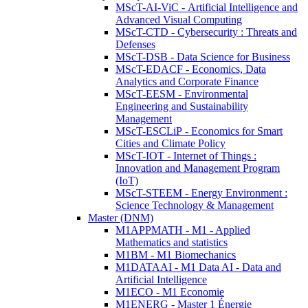
MScT-AI-ViC - Artificial Intelligence and
Advanced Visual Computing
MScT-CTD - Cybersecurity : Threats and
Defenses
MScT-DSB - Data Science for Business
MScT-EDACF - Economics, Data
Analytics and Corporate Finance
MScT-EESM - Environmental
Engineering and Sustainability
Management
MScT-ESCLiP - Economics for Smart
Cities and Climate Policy
MScT-IOT - Internet of Things :
Innovation and Management Program
(IoT)
MScT-STEEM - Energy Environment :
Science Technology & Management
Master (DNM)
M1APPMATH - M1 - Applied
Mathematics and statistics
M1BM - M1 Biomechanics
M1DATAAI - M1 Data AI - Data and
Artificial Intelligence
M1ECO - M1 Economie
M1ENERG - Master 1 Énergie