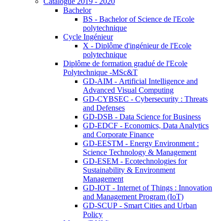
Catalogue 2019 - 2020
Bachelor
BS - Bachelor of Science de l'Ecole
polytechnique
Cycle Ingénieur
X - Diplôme d'ingénieur de l'Ecole
polytechnique
Diplôme de formation gradué de l'Ecole
Polytechnique -MSc&T
GD-AIM - Artificial Intelligence and
Advanced Visual Computing
GD-CYBSEC - Cybersecurity : Threats
and Defenses
GD-DSB - Data Science for Business
GD-EDCF - Economics, Data Analytics
and Corporate Finance
GD-EESTM - Energy Environment :
Science Technology & Management
GD-ESEM - Ecotechnologies for
Sustainability & Environment
Management
GD-IOT - Internet of Things : Innovation
and Management Program (IoT)
GD-SCUP - Smart Cities and Urban
Policy