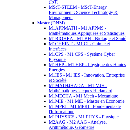
(IoT)
MScT-STEEM - MScT-Energy
Environment : Science Technology &
Management
Master (DNM)
M1APPMATH - M1 APPMS -
Mathématiques Appliquées et Statistiques
M1BIOHEA - M1 BH - Biologie et Santé
M1CHEINT - M1 CI - Chimie et
Interfaces
M1CPS - M1 CPS - Système Cyber
Physique
M1HEP - M1 HEP - Physique des Hautes
Energies
M1IES - M1 IES - Innovation, Entreprise
et Société
M1MATHJHADA - M1 MJH -
Mathématiques Jacques Hadamard
M1MECHA - M1 Mech - Mécanique
M1MIE - M1 MiE - Master en Economie
M1MPRI - M1 MPRI - Fondements de
l'Informatique
M1PHYSICS - M1 PHYS - Physique
M2AAG - M2 AAG - Analyse,
Arithmétique, Géométrie