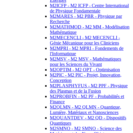
Energies
M2ICFP - M2 ICFP - Centre International
de Physique Fondamentale
M2MARES - M2 PBR - Physique par
Recherche
M2MATHMOD - M2 MM - Modélisation
Mathématique
M2MECENCLI - M2 MECENCLI -
Génie Mécanique pour les Cliniciens
M2MPRI - M2 MPRI - Fondements de
l'Informatique
M2MSV - M2 MSV - Mathématiques
pour les Sciences du Vivant
M2OPTIM - M2 OPT - Optimisation
M2PIC - M2 PIC - Projet, Innovation,
Conception
M2PLASPHYFUS - M2 PPF - Physique
des Plasmas et de la Fusion
M2PROBFIN - M2 PF - Probabilités et
Finance
M2QLMN - M2 QLMN - Quantique,
Lumière, Matériaux et Nanosciences
M2QUANTDEV - M2 QD - Dispositifs
Quantiques
M2SMNO - M2 SMNO - Science des