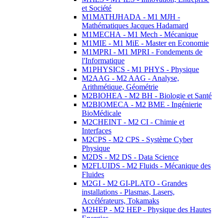
et Société
M1MATHJHADA - M1 MJH -
Mathématiques Jacques Hadamard
M1MECHA - M1 Mech - Mécanique
M1MIE - M1 MiE - Master en Economie
M1MPRI - M1 MPRI - Fondements de
l'Informatique
M1PHYSICS - M1 PHYS - Physique
M2AAG - M2 AAG - Analyse,
Arithmétique, Géométrie
M2BIOHEA - M2 BH - Biologie et Santé
M2BIOMECA - M2 BME - Ingénierie
BioMédicale
M2CHEINT - M2 CI - Chimie et
Interfaces
M2CPS - M2 CPS - Système Cyber
Physique
M2DS - M2 DS - Data Science
M2FLUIDS - M2 Fluids - Mécanique des
Fluides
M2GI - M2 GI-PLATO - Grandes
installations - Plasmas, Lasers,
Accélérateurs, Tokamaks
M2HEP - M2 HEP - Physique des Hautes