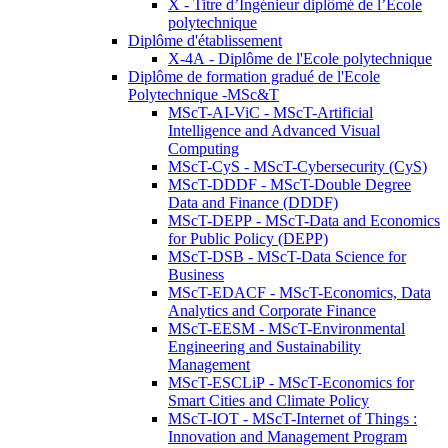
X - Titre d’Ingénieur diplômé de l’École
polytechnique
Diplôme d'établissement
X-4A - Diplôme de l'Ecole polytechnique
Diplôme de formation gradué de l'Ecole
Polytechnique -MSc&T
MScT-AI-ViC - MScT-Artificial
Intelligence and Advanced Visual
Computing
MScT-CyS - MScT-Cybersecurity (CyS)
MScT-DDDF - MScT-Double Degree
Data and Finance (DDDF)
MScT-DEPP - MScT-Data and Economics
for Public Policy (DEPP)
MScT-DSB - MScT-Data Science for
Business
MScT-EDACF - MScT-Economics, Data
Analytics and Corporate Finance
MScT-EESM - MScT-Environmental
Engineering and Sustainability
Management
MScT-ESCLiP - MScT-Economics for
Smart Cities and Climate Policy
MScT-IOT - MScT-Internet of Things :
Innovation and Management Program