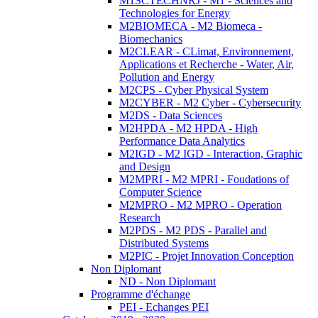
M1SCTECHNRJ - M1 - Sciences and
Technologies for Energy
M2BIOMECA - M2 Biomeca -
Biomechanics
M2CLEAR - CLimat, Environnement,
Applications et Recherche - Water, Air,
Pollution and Energy
M2CPS - Cyber Physical System
M2CYBER - M2 Cyber - Cybersecurity
M2DS - Data Sciences
M2HPDA - M2 HPDA - High
Performance Data Analytics
M2IGD - M2 IGD - Interaction, Graphic
and Design
M2MPRI - M2 MPRI - Foudations of
Computer Science
M2MPRO - M2 MPRO - Operation
Research
M2PDS - M2 PDS - Parallel and
Distributed Systems
M2PIC - Projet Innovation Conception
Non Diplomant
ND - Non Diplomant
Programme d'échange
PEI - Echanges PEI