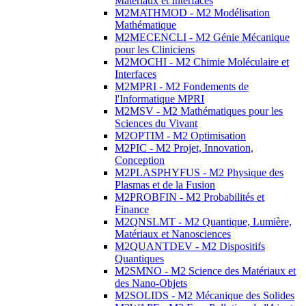
Matériaux et Interfaces
M2MATHMOD - M2 Modélisation
Mathématique
M2MECENCLI - M2 Génie Mécanique
pour les Cliniciens
M2MOCHI - M2 Chimie Moléculaire et
Interfaces
M2MPRI - M2 Fondements de
l'Informatique MPRI
M2MSV - M2 Mathématiques pour les
Sciences du Vivant
M2OPTIM - M2 Optimisation
M2PIC - M2 Projet, Innovation,
Conception
M2PLASPHYFUS - M2 Physique des
Plasmas et de la Fusion
M2PROBFIN - M2 Probabilités et
Finance
M2QNSLMT - M2 Quantique, Lumière,
Matériaux et Nanosciences
M2QUANTDEV - M2 Dispositifs
Quantiques
M2SMNO - M2 Science des Matériaux et
des Nano-Objets
M2SOLIDS - M2 Mécanique des Solides