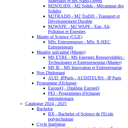
Matériaux et des Nano-Objets
M2SOLIDS - M2 Solids - Mécanique des
Solides
M2TRADD - M2 TraDD - Transport et
Développement Durable
M2WAPE - M2 WAPE - Eau, Air,
Pollution et Énergies
Master of Science (CGE)
MSc Entrepreneurs - MSc X-HEC
Entrepreneurs
Mastère spécialisé (Master)
MS ETRE - MS Energies Renouvelables :
Technologies et Entrepreneuriat (Master)
MS IE - MS Innovation et Entreprenariat
Non Diplomant
AUD_IPParis - AUDITEURS - IP Paris
Programme d'échange
EuroteQ - Diplôme EuroteQ
PEI - Programmes d'échange
internationaux
Catalogue 2024 - 2025
Bachelor
BX - Bachelor of Science de l'Ecole
polytechnique
Cycle Ingénieur