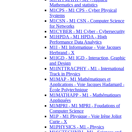
Mathematics and statistics
M1CPS - M1 CPS - Cyber Physical
Systems
M1CSN - M1 CSN - Computer Science
for Networks
M1CYBER - M1 Cyber - Cybersecurity
M1HPDA - M1 HPDA - High
Performance Data Analytics
M1I - M1 Informatique - Voie Jacques
Herbrand - X
M1IGD - M1 IGD - Interaction, Graphic
and Design
M1INTTRACPHY - M1 - International
Track in Physics
M1MAP - M1 Mathématiques et
Applications - Voie Jacques Hadamard -
École Polytechnique
M1MATHAPP - M1 - Mathématiques
Appliquées
M1MPRI - M1 MPRI - Foudations of
Computer Science
M1P - M1 Physique - Voie Irène Joliot
Curie - X
M1PHYSICS - M1 - Physics