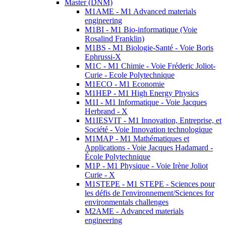
Master (DNM)
M1AME - M1 Advanced materials
engineering
M1BI - M1 Bio-informatique (Voie
Rosalind Franklin)
M1BS - M1 Biologie-Santé - Voie Boris
Ephrussi-X
M1C - M1 Chimie - Voie Fréderic Joliot-
Curie - Ecole Polytechnique
M1ECO - M1 Economie
M1HEP - M1 High Energy Physics
M1I - M1 Informatique - Voie Jacques
Herbrand - X
M1IESVIT - M1 Innovation, Entreprise, et
Société - Voie Innovation technologique
M1MAP - M1 Mathématiques et
Applications - Voie Jacques Hadamard -
École Polytechnique
M1P - M1 Physique - Voie Irène Joliot
Curie - X
M1STEPE - M1 STEPE - Sciences pour
les défis de l'environnement/Sciences for
environmentals challenges
M2AME - Advanced materials
engineering