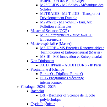
Matériaux et des Nano-Objets
M2SOLIDS - M2 Solids - Mécanique des
Solides
M2TRADD - M2 TraDD - Transport et
Développement Durable
M2WAPE - M2 WAPE - Eau, Air,
Pollution et Énergies
Master of Science (CGE)
MSc Entrepreneurs - MSc X-HEC
Entrepreneurs
Mastère spécialisé (Master)
MS ETRE - MS Energies Renouvelables :
Technologies et Entrepreneuriat (Master)
MS IE - MS Innovation et Entreprenariat
Non Diplomant
AUD_IPParis - AUDITEURS - IP Paris
Programme d'échange
EuroteQ - Diplôme EuroteQ
PEI - Programmes d'échange
internationaux
Catalogue 2024 - 2025
Bachelor
BX - Bachelor of Science de l'Ecole
polytechnique
Cycle Ingénieur