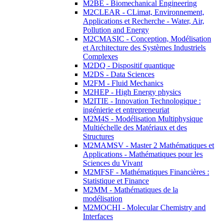
M2BE - Biomechanical Engineering
M2CLEAR - CLimat, Environnement,
Applications et Recherche - Water, Air,
Pollution and Energy
M2CMASIC - Conception, Modélisation
et Architecture des Systèmes Industriels
Complexes
M2DQ - Dispositif quantique
M2DS - Data Sciences
M2FM - Fluid Mechanics
M2HEP - High Energy physics
M2ITIE - Innovation Technologique :
ingénierie et entrepreneuriat
M2M4S - Modélisation Multiphysique
Multiéchelle des Matériaux et des
Structures
M2MAMSV - Master 2 Mathématiques et
Applications - Mathématiques pour les
Sciences du Vivant
M2MFSF - Mathématiques Financières :
Statistique et Finance
M2MM - Mathématiques de la
modélisation
M2MOCHI - Molecular Chemistry and
Interfaces