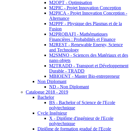
M2OPT - Optimisation
M2PIC - Projet Innovation Conception
M2PICA - Projet Innovation Conception -
Alternance
M2PPF - Physique des Plasmas et de la
Fusion
M2PROBAFI - Mathématiques
Financières : Probabilités et Finance
M2REST - Renewable Energy, Science
and Technology
M2SMNO - Sciences des Matériaux et des
nano-objets
M2TRADD - Transport et Développement
Durable - TRADD
MBIOENT - Master Bio-entrepreneur
Non Diplomant
ND - Non Diplomant
Catalogue 2018 - 2019
Bachelor
BS - Bachelor of Science de l'Ecole
polytechnique
Cycle Ingénieur
X - Diplôme d'ingénieur de l'Ecole
polytechnique
Diplôme de formation gradué de l'Ecole