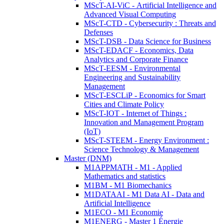
MScT-AI-ViC - Artificial Intelligence and
Advanced Visual Computing
MScT-CTD - Cybersecurity : Threats and
Defenses
MScT-DSB - Data Science for Business
MScT-EDACF - Economics, Data
Analytics and Corporate Finance
MScT-EESM - Environmental
Engineering and Sustainability
Management
MScT-ESCLiP - Economics for Smart
Cities and Climate Policy
MScT-IOT - Internet of Things :
Innovation and Management Program
(IoT)
MScT-STEEM - Energy Environment :
Science Technology & Management
Master (DNM)
M1APPMATH - M1 - Applied
Mathematics and statistics
M1BM - M1 Biomechanics
M1DATAAI - M1 Data AI - Data and
Artificial Intelligence
M1ECO - M1 Economie
M1ENERG - Master 1 Énergie