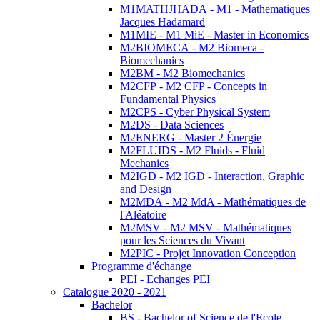
M1MATHJHADA - M1 - Mathematiques
Jacques Hadamard
M1MIE - M1 MiE - Master in Economics
M2BIOMECA - M2 Biomeca -
Biomechanics
M2BM - M2 Biomechanics
M2CFP - M2 CFP - Concepts in
Fundamental Physics
M2CPS - Cyber Physical System
M2DS - Data Sciences
M2ENERG - Master 2 Énergie
M2FLUIDS - M2 Fluids - Fluid
Mechanics
M2IGD - M2 IGD - Interaction, Graphic
and Design
M2MDA - M2 MdA - Mathématiques de
l'Aléatoire
M2MSV - M2 MSV - Mathématiques
pour les Sciences du Vivant
M2PIC - Projet Innovation Conception
Programme d'échange
PEI - Echanges PEI
Catalogue 2020 - 2021
Bachelor
BS - Bachelor of Science de l'Ecole