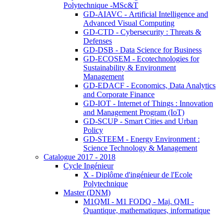
Polytechnique -MSc&T
GD-AIAVC - Artificial Intelligence and
Advanced Visual Computing
GD-CTD - Cybersecurity : Threats &
Defenses
GD-DSB - Data Science for Business
GD-ECOSEM - Ecotechnologies for
Sustainability & Environment
Management
GD-EDACF - Economics, Data Analytics
and Corporate Finance
GD-IOT - Internet of Things : Innovation
and Management Program (IoT)
GD-SCUP - Smart Cities and Urban
Policy
GD-STEEM - Energy Environment :
Science Technology & Management
Catalogue 2017 - 2018
Cycle Ingénieur
X - Diplôme d'ingénieur de l'Ecole
Polytechnique
Master (DNM)
M1QMI - M1 FODQ - Maj. QMI -
Quantique, mathematiques, informatique