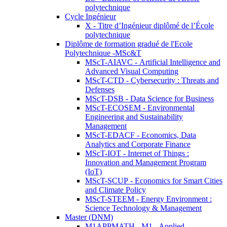
polytechnique
Cycle Ingénieur
X - Titre d’Ingénieur diplômé de l’École
polytechnique
Diplôme de formation gradué de l'Ecole
Polytechnique -MSc&T
MScT-AIAVC - Artificial Intelligence and
Advanced Visual Computing
MScT-CTD - Cybersecurity : Threats and
Defenses
MScT-DSB - Data Science for Business
MScT-ECOSEM - Environmental
Engineering and Sustainability
Management
MScT-EDACF - Economics, Data
Analytics and Corporate Finance
MScT-IOT - Internet of Things :
Innovation and Management Program
(IoT)
MScT-SCUP - Economics for Smart Cities
and Climate Policy
MScT-STEEM - Energy Environment :
Science Technology & Management
Master (DNM)
M1APPMATH - M1 - Applied