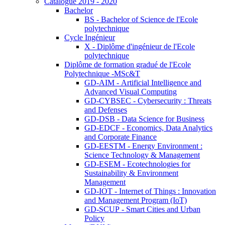
Catalogue 2019 - 2020
Bachelor
BS - Bachelor of Science de l'Ecole
polytechnique
Cycle Ingénieur
X - Diplôme d'ingénieur de l'Ecole
polytechnique
Diplôme de formation gradué de l'Ecole
Polytechnique -MSc&T
GD-AIM - Artificial Intelligence and
Advanced Visual Computing
GD-CYBSEC - Cybersecurity : Threats
and Defenses
GD-DSB - Data Science for Business
GD-EDCF - Economics, Data Analytics
and Corporate Finance
GD-EESTM - Energy Environment :
Science Technology & Management
GD-ESEM - Ecotechnologies for
Sustainability & Environment
Management
GD-IOT - Internet of Things : Innovation
and Management Program (IoT)
GD-SCUP - Smart Cities and Urban
Policy