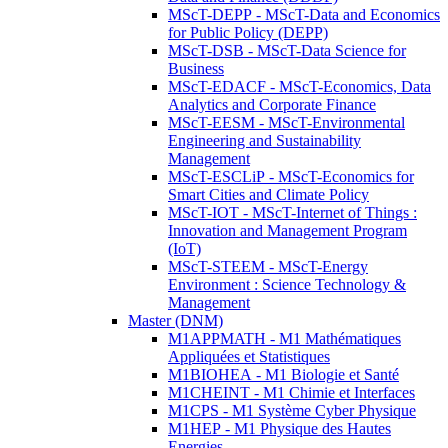
MScT-DEPP - MScT-Data and Economics
for Public Policy (DEPP)
MScT-DSB - MScT-Data Science for
Business
MScT-EDACF - MScT-Economics, Data
Analytics and Corporate Finance
MScT-EESM - MScT-Environmental
Engineering and Sustainability
Management
MScT-ESCLiP - MScT-Economics for
Smart Cities and Climate Policy
MScT-IOT - MScT-Internet of Things :
Innovation and Management Program
(IoT)
MScT-STEEM - MScT-Energy
Environment : Science Technology &
Management
Master (DNM)
M1APPMATH - M1 Mathématiques
Appliquées et Statistiques
M1BIOHEA - M1 Biologie et Santé
M1CHEINT - M1 Chimie et Interfaces
M1CPS - M1 Système Cyber Physique
M1HEP - M1 Physique des Hautes
Energies