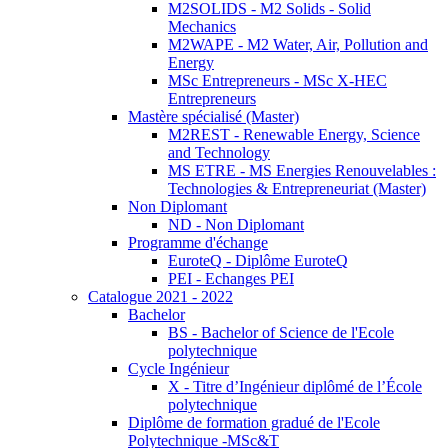
M2SOLIDS - M2 Solids - Solid
Mechanics
M2WAPE - M2 Water, Air, Pollution and
Energy
MSc Entrepreneurs - MSc X-HEC
Entrepreneurs
Mastère spécialisé (Master)
M2REST - Renewable Energy, Science
and Technology
MS ETRE - MS Energies Renouvelables :
Technologies & Entrepreneuriat (Master)
Non Diplomant
ND - Non Diplomant
Programme d'échange
EuroteQ - Diplôme EuroteQ
PEI - Echanges PEI
Catalogue 2021 - 2022
Bachelor
BS - Bachelor of Science de l'Ecole
polytechnique
Cycle Ingénieur
X - Titre d’Ingénieur diplômé de l’École
polytechnique
Diplôme de formation gradué de l'Ecole
Polytechnique -MSc&T