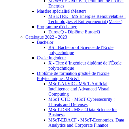
M2WAPE - M2 Eau, Pollution de l'Air et
Energies
Mastère spécialisé (Master)
MS ETRE - MS Energies Renouvelables :
Technologies et Entrepreneuriat (Master)
Programme d'échange
EuroteQ - Diplôme EuroteQ
Catalogue 2022 - 2023
Bachelor
BS - Bachelor of Science de l'Ecole
polytechnique
Cycle Ingénieur
X - Titre d’Ingénieur diplômé de l’École
polytechnique
Diplôme de formation gradué de l'Ecole
Polytechnique -MSc&T
MScT-AI-ViC - MScT-Artificial
Intelligence and Advanced Visual
Computing
MScT-CTD - MScT-Cybersecurity :
Threats and Defenses
MScT-DSB - MScT-Data Science for
Business
MScT-EDACF - MScT-Economics, Data
Analytics and Corporate Finance