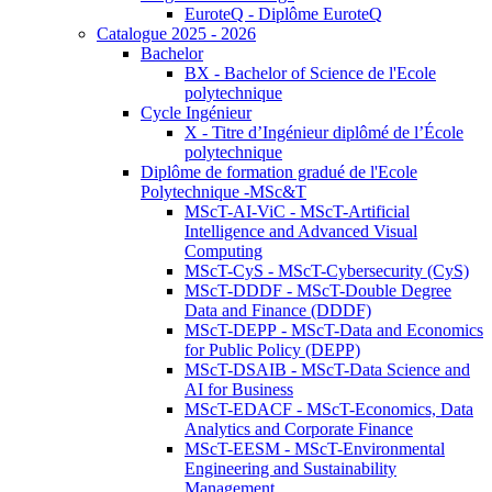
EuroteQ - Diplôme EuroteQ
Catalogue 2025 - 2026
Bachelor
BX - Bachelor of Science de l'Ecole
polytechnique
Cycle Ingénieur
X - Titre d’Ingénieur diplômé de l’École
polytechnique
Diplôme de formation gradué de l'Ecole
Polytechnique -MSc&T
MScT-AI-ViC - MScT-Artificial
Intelligence and Advanced Visual
Computing
MScT-CyS - MScT-Cybersecurity (CyS)
MScT-DDDF - MScT-Double Degree
Data and Finance (DDDF)
MScT-DEPP - MScT-Data and Economics
for Public Policy (DEPP)
MScT-DSAIB - MScT-Data Science and
AI for Business
MScT-EDACF - MScT-Economics, Data
Analytics and Corporate Finance
MScT-EESM - MScT-Environmental
Engineering and Sustainability
Management