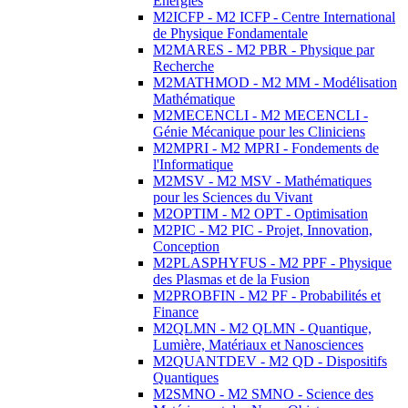
Energies
M2ICFP - M2 ICFP - Centre International
de Physique Fondamentale
M2MARES - M2 PBR - Physique par
Recherche
M2MATHMOD - M2 MM - Modélisation
Mathématique
M2MECENCLI - M2 MECENCLI -
Génie Mécanique pour les Cliniciens
M2MPRI - M2 MPRI - Fondements de
l'Informatique
M2MSV - M2 MSV - Mathématiques
pour les Sciences du Vivant
M2OPTIM - M2 OPT - Optimisation
M2PIC - M2 PIC - Projet, Innovation,
Conception
M2PLASPHYFUS - M2 PPF - Physique
des Plasmas et de la Fusion
M2PROBFIN - M2 PF - Probabilités et
Finance
M2QLMN - M2 QLMN - Quantique,
Lumière, Matériaux et Nanosciences
M2QUANTDEV - M2 QD - Dispositifs
Quantiques
M2SMNO - M2 SMNO - Science des