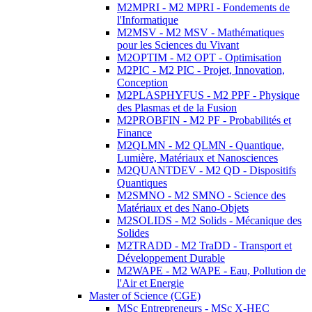
M2MPRI - M2 MPRI - Fondements de
l'Informatique
M2MSV - M2 MSV - Mathématiques
pour les Sciences du Vivant
M2OPTIM - M2 OPT - Optimisation
M2PIC - M2 PIC - Projet, Innovation,
Conception
M2PLASPHYFUS - M2 PPF - Physique
des Plasmas et de la Fusion
M2PROBFIN - M2 PF - Probabilités et
Finance
M2QLMN - M2 QLMN - Quantique,
Lumière, Matériaux et Nanosciences
M2QUANTDEV - M2 QD - Dispositifs
Quantiques
M2SMNO - M2 SMNO - Science des
Matériaux et des Nano-Objets
M2SOLIDS - M2 Solids - Mécanique des
Solides
M2TRADD - M2 TraDD - Transport et
Développement Durable
M2WAPE - M2 WAPE - Eau, Pollution de
l'Air et Energie
Master of Science (CGE)
MSc Entrepreneurs - MSc X-HEC