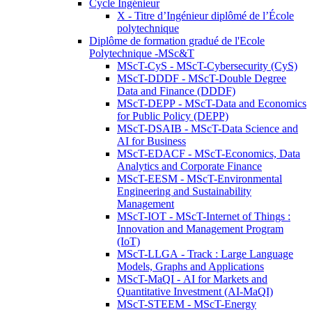
Cycle Ingénieur
X - Titre d’Ingénieur diplômé de l’École
polytechnique
Diplôme de formation gradué de l'Ecole
Polytechnique -MSc&T
MScT-CyS - MScT-Cybersecurity (CyS)
MScT-DDDF - MScT-Double Degree
Data and Finance (DDDF)
MScT-DEPP - MScT-Data and Economics
for Public Policy (DEPP)
MScT-DSAIB - MScT-Data Science and
AI for Business
MScT-EDACF - MScT-Economics, Data
Analytics and Corporate Finance
MScT-EESM - MScT-Environmental
Engineering and Sustainability
Management
MScT-IOT - MScT-Internet of Things :
Innovation and Management Program
(IoT)
MScT-LLGA - Track : Large Language
Models, Graphs and Applications
MScT-MaQI - AI for Markets and
Quantitative Investment (AI-MaQI)
MScT-STEEM - MScT-Energy