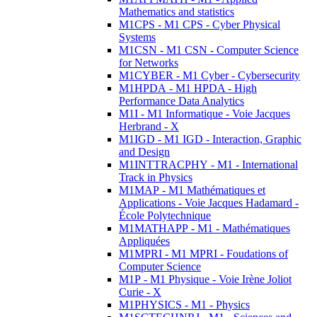
Mathematics and statistics
M1CPS - M1 CPS - Cyber Physical
Systems
M1CSN - M1 CSN - Computer Science
for Networks
M1CYBER - M1 Cyber - Cybersecurity
M1HPDA - M1 HPDA - High
Performance Data Analytics
M1I - M1 Informatique - Voie Jacques
Herbrand - X
M1IGD - M1 IGD - Interaction, Graphic
and Design
M1INTTRACPHY - M1 - International
Track in Physics
M1MAP - M1 Mathématiques et
Applications - Voie Jacques Hadamard -
École Polytechnique
M1MATHAPP - M1 - Mathématiques
Appliquées
M1MPRI - M1 MPRI - Foudations of
Computer Science
M1P - M1 Physique - Voie Irène Joliot
Curie - X
M1PHYSICS - M1 - Physics