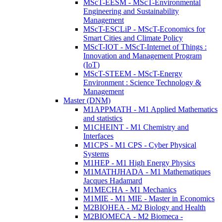
MScT-EESM - MScT-Environmental
Engineering and Sustainability
Management
MScT-ESCLiP - MScT-Economics for
Smart Cities and Climate Policy
MScT-IOT - MScT-Internet of Things :
Innovation and Management Program
(IoT)
MScT-STEEM - MScT-Energy
Environment : Science Technology &
Management
Master (DNM)
M1APPMATH - M1 Applied Mathematics
and statistics
M1CHEINT - M1 Chemistry and
Interfaces
M1CPS - M1 CPS - Cyber Physical
Systems
M1HEP - M1 High Energy Physics
M1MATHJHADA - M1 Mathematiques
Jacques Hadamard
M1MECHA - M1 Mechanics
M1MIE - M1 MIE - Master in Economics
M2BIOHEA - M2 Biology and Health
M2BIOMECA - M2 Biomeca -