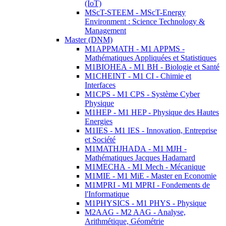
(IoT)
MScT-STEEM - MScT-Energy
Environment : Science Technology &
Management
Master (DNM)
M1APPMATH - M1 APPMS -
Mathématiques Appliquées et Statistiques
M1BIOHEA - M1 BH - Biologie et Santé
M1CHEINT - M1 CI - Chimie et
Interfaces
M1CPS - M1 CPS - Système Cyber
Physique
M1HEP - M1 HEP - Physique des Hautes
Energies
M1IES - M1 IES - Innovation, Entreprise
et Société
M1MATHJHADA - M1 MJH -
Mathématiques Jacques Hadamard
M1MECHA - M1 Mech - Mécanique
M1MIE - M1 MiE - Master en Economie
M1MPRI - M1 MPRI - Fondements de
l'Informatique
M1PHYSICS - M1 PHYS - Physique
M2AAG - M2 AAG - Analyse,
Arithmétique, Géométrie