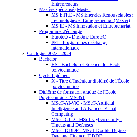
Entrepreneurs
Mastère spécialisé (Master)
MS ETRE - MS Energies Renouvelables :
Technologies et Entrepreneuriat (Master)
MS IE - MS Innovation et Entreprenariat
Programme d'échange
EuroteQ - Diplôme EuroteQ
PEI - Programmes d'échange
internationaux
Catalogue 2023 - 2024
Bachelor
BS - Bachelor of Science de l'Ecole
polytechnique
Cycle Ingénieur
X - Titre d’Ingénieur diplômé de l’École
polytechnique
Diplôme de formation gradué de l'Ecole
Polytechnique -MSc&T
MScT-AI-ViC - MScT-Artificial
Intelligence and Advanced Visual
Computing
MScT-CTD - MScT-Cybersecurity :
Threats and Defenses
MScT-DDDF - MScT-Double Degree
Data and Finance (DDDF)