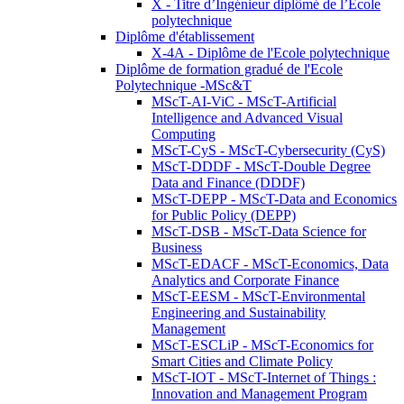
X - Titre d’Ingénieur diplômé de l’École
polytechnique
Diplôme d'établissement
X-4A - Diplôme de l'Ecole polytechnique
Diplôme de formation gradué de l'Ecole
Polytechnique -MSc&T
MScT-AI-ViC - MScT-Artificial
Intelligence and Advanced Visual
Computing
MScT-CyS - MScT-Cybersecurity (CyS)
MScT-DDDF - MScT-Double Degree
Data and Finance (DDDF)
MScT-DEPP - MScT-Data and Economics
for Public Policy (DEPP)
MScT-DSB - MScT-Data Science for
Business
MScT-EDACF - MScT-Economics, Data
Analytics and Corporate Finance
MScT-EESM - MScT-Environmental
Engineering and Sustainability
Management
MScT-ESCLiP - MScT-Economics for
Smart Cities and Climate Policy
MScT-IOT - MScT-Internet of Things :
Innovation and Management Program