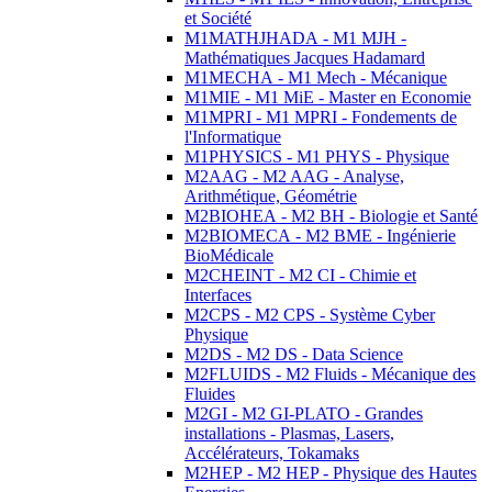
et Société
M1MATHJHADA - M1 MJH -
Mathématiques Jacques Hadamard
M1MECHA - M1 Mech - Mécanique
M1MIE - M1 MiE - Master en Economie
M1MPRI - M1 MPRI - Fondements de
l'Informatique
M1PHYSICS - M1 PHYS - Physique
M2AAG - M2 AAG - Analyse,
Arithmétique, Géométrie
M2BIOHEA - M2 BH - Biologie et Santé
M2BIOMECA - M2 BME - Ingénierie
BioMédicale
M2CHEINT - M2 CI - Chimie et
Interfaces
M2CPS - M2 CPS - Système Cyber
Physique
M2DS - M2 DS - Data Science
M2FLUIDS - M2 Fluids - Mécanique des
Fluides
M2GI - M2 GI-PLATO - Grandes
installations - Plasmas, Lasers,
Accélérateurs, Tokamaks
M2HEP - M2 HEP - Physique des Hautes