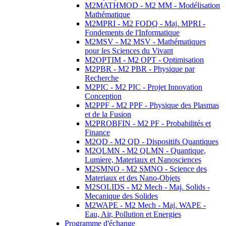
M2MATHMOD - M2 MM - Modélisation
Mathématique
M2MPRI - M2 FODQ - Maj. MPRI -
Fondements de l'Informatique
M2MSV - M2 MSV - Mathématiques
pour les Sciences du Vivant
M2OPTIM - M2 OPT - Optimisation
M2PBR - M2 PBR - Physique par
Recherche
M2PIC - M2 PIC - Projet Innovation
Conception
M2PPF - M2 PPF - Physique des Plasmas
et de la Fusion
M2PROBFIN - M2 PF - Probabilités et
Finance
M2QD - M2 QD - Dispositifs Quantiques
M2QLMN - M2 QLMN - Quantique,
Lumiere, Materiaux et Nanosciences
M2SMNO - M2 SMNO - Science des
Materiaux et des Nano-Objets
M2SOLIDS - M2 Mech - Maj. Solids -
Mecanique des Solides
M2WAPE - M2 Mech - Maj. WAPE -
Eau, Air, Pollution et Energies
Programme d'échange