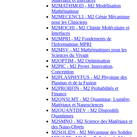
Matériaux et Interfaces
M2MATHMOD - M2 Modélisation
Mathématique
M2MECENCLI - M2 Génie Mécanique
pour les Cliniciens
M2MOCHI - M2 Chimie Moléculaire et
Interfaces
M2MPRI - M2 Fondements de
l'Informatique MPRI
M2MSV - M2 Mathématiques pour les
Sciences du Vivant
M2OPTIM - M2 Optimisation
M2PIC - M2 Projet, Innovation,
Conception
M2PLASPHYFUS - M2 Physique des
Plasmas et de la Fusion
M2PROBFIN - M2 Probabilités et
Finance
M2QNSLMT - M2 Quantique, Lumière,
Matériaux et Nanosciences
M2QUANTDEV - M2 Dispositifs
Quantiques
M2SMNO - M2 Science des Matériaux et
des Nano-Objets
M2SOLIDS - M2 Mécanique des Solides