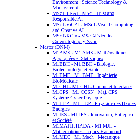
Environment : Science Technology &
Management
MScT-TRAI - MScT-Trust and
Responsible AI
MScT-ViCAI - MScT-Visual Computing
and Creative AI
MScT-XCin - MScT-Extended
Cinematography XCin
Master (DNM)
M1AMS - M1 AMS - Mathématiques
Appliquées et Statistiques
M1BBH - M1 BBH - Biologie,
Biotechnologie et Santé
M1BME - M1 BME - Ingénierie
BioMédicale
M1CHI - M1 CHI - Chimie et Interfaces
M1CPS - M1 CCSN - Maj. CPS -
Système Cyber Physique
M1HEP - M1 HEP - Physique des Hautes
Energies
M1IES - M1 IES - Innovation, Entreprise
et Société
M1MATHJHADA - M1 MJH -
Mathematiques Jacques Hadamard
M1MEC - M1 Mech - Mecanique