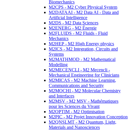
Biomechanics
M2CPS - M2 Cyber Physical System
M2DATAAI - M2 Data AI - Data and
Artificial Intelligence
M2DS - M2 Data Sciences
M2ENERG - M2 Énergie
M2FLUIDS - M2 Fluids - Fluid
Mechanics
M2HEP - M2 High Energy physics
M2ICS - M2 Integration, Circuits and
Systems
M2MATHMOD - M2 Mathematical
Modelling
M2MECENCLI - M2 Mecencli -
Mechanical Engineering for Clinicians
M2MICAS - M2 Machine Learning,
Communications and Security
M2MOCHI - M2 Molecular Chemistry
and Interfaces
M2MSV - M2 MSV - Mathématiques
pour les Sciences du Vivant
M2OPTIM - M2 Optimisation
M2PIC - M2 Projet Innovation Conception
M2QNSLMT - M2 Quantum, Light,
Materials and Nanosciences