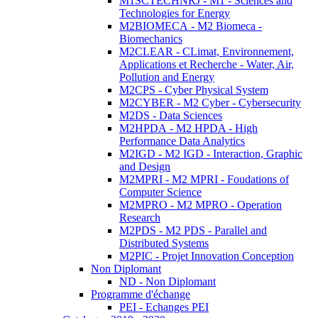
M1SCTECHNRJ - M1 - Sciences and
Technologies for Energy
M2BIOMECA - M2 Biomeca -
Biomechanics
M2CLEAR - CLimat, Environnement,
Applications et Recherche - Water, Air,
Pollution and Energy
M2CPS - Cyber Physical System
M2CYBER - M2 Cyber - Cybersecurity
M2DS - Data Sciences
M2HPDA - M2 HPDA - High
Performance Data Analytics
M2IGD - M2 IGD - Interaction, Graphic
and Design
M2MPRI - M2 MPRI - Foudations of
Computer Science
M2MPRO - M2 MPRO - Operation
Research
M2PDS - M2 PDS - Parallel and
Distributed Systems
M2PIC - Projet Innovation Conception
Non Diplomant
ND - Non Diplomant
Programme d'échange
PEI - Echanges PEI