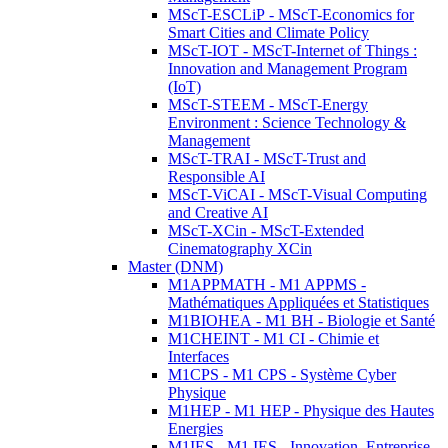
MScT-ESCLiP - MScT-Economics for
Smart Cities and Climate Policy
MScT-IOT - MScT-Internet of Things :
Innovation and Management Program
(IoT)
MScT-STEEM - MScT-Energy
Environment : Science Technology &
Management
MScT-TRAI - MScT-Trust and
Responsible AI
MScT-ViCAI - MScT-Visual Computing
and Creative AI
MScT-XCin - MScT-Extended
Cinematography XCin
Master (DNM)
M1APPMATH - M1 APPMS -
Mathématiques Appliquées et Statistiques
M1BIOHEA - M1 BH - Biologie et Santé
M1CHEINT - M1 CI - Chimie et
Interfaces
M1CPS - M1 CPS - Système Cyber
Physique
M1HEP - M1 HEP - Physique des Hautes
Energies
M1IES - M1 IES - Innovation, Entreprise