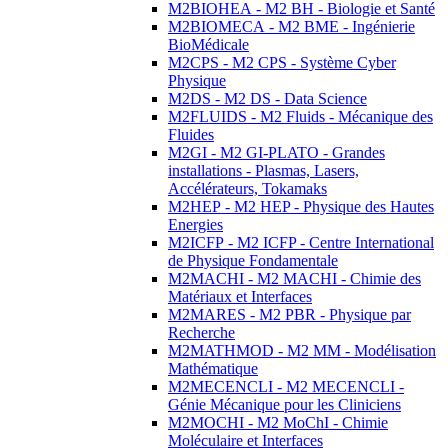
M2BIOHEA - M2 BH - Biologie et Santé
M2BIOMECA - M2 BME - Ingénierie
BioMédicale
M2CPS - M2 CPS - Système Cyber
Physique
M2DS - M2 DS - Data Science
M2FLUIDS - M2 Fluids - Mécanique des
Fluides
M2GI - M2 GI-PLATO - Grandes
installations - Plasmas, Lasers,
Accélérateurs, Tokamaks
M2HEP - M2 HEP - Physique des Hautes
Energies
M2ICFP - M2 ICFP - Centre International
de Physique Fondamentale
M2MACHI - M2 MACHI - Chimie des
Matériaux et Interfaces
M2MARES - M2 PBR - Physique par
Recherche
M2MATHMOD - M2 MM - Modélisation
Mathématique
M2MECENCLI - M2 MECENCLI -
Génie Mécanique pour les Cliniciens
M2MOCHI - M2 MoChI - Chimie
Moléculaire et Interfaces