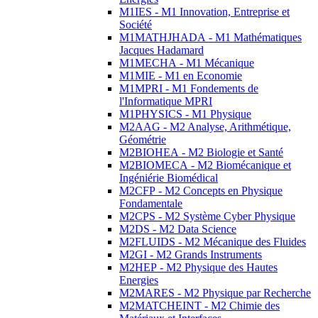
M1IES - M1 Innovation, Entreprise et
Société
M1MATHJHADA - M1 Mathématiques
Jacques Hadamard
M1MECHA - M1 Mécanique
M1MIE - M1 en Economie
M1MPRI - M1 Fondements de
l'Informatique MPRI
M1PHYSICS - M1 Physique
M2AAG - M2 Analyse, Arithmétique,
Géométrie
M2BIOHEA - M2 Biologie et Santé
M2BIOMECA - M2 Biomécanique et
Ingéniérie Biomédical
M2CFP - M2 Concepts en Physique
Fondamentale
M2CPS - M2 Système Cyber Physique
M2DS - M2 Data Science
M2FLUIDS - M2 Mécanique des Fluides
M2GI - M2 Grands Instruments
M2HEP - M2 Physique des Hautes
Energies
M2MARES - M2 Physique par Recherche
M2MATCHEINT - M2 Chimie des