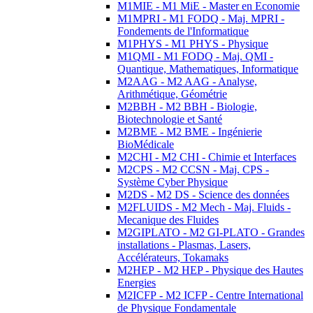
M1MIE - M1 MiE - Master en Economie
M1MPRI - M1 FODQ - Maj. MPRI -
Fondements de l'Informatique
M1PHYS - M1 PHYS - Physique
M1QMI - M1 FODQ - Maj. QMI -
Quantique, Mathematiques, Informatique
M2AAG - M2 AAG - Analyse,
Arithmétique, Géométrie
M2BBH - M2 BBH - Biologie,
Biotechnologie et Santé
M2BME - M2 BME - Ingénierie
BioMédicale
M2CHI - M2 CHI - Chimie et Interfaces
M2CPS - M2 CCSN - Maj. CPS -
Système Cyber Physique
M2DS - M2 DS - Science des données
M2FLUIDS - M2 Mech - Maj. Fluids -
Mecanique des Fluides
M2GIPLATO - M2 GI-PLATO - Grandes
installations - Plasmas, Lasers,
Accélérateurs, Tokamaks
M2HEP - M2 HEP - Physique des Hautes
Energies
M2ICFP - M2 ICFP - Centre International
de Physique Fondamentale