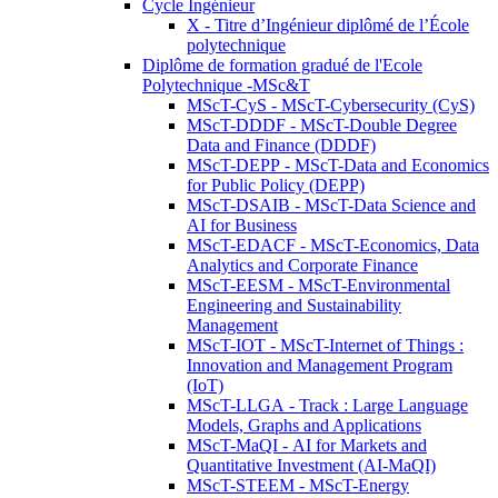
Cycle Ingénieur
X - Titre d’Ingénieur diplômé de l’École
polytechnique
Diplôme de formation gradué de l'Ecole
Polytechnique -MSc&T
MScT-CyS - MScT-Cybersecurity (CyS)
MScT-DDDF - MScT-Double Degree
Data and Finance (DDDF)
MScT-DEPP - MScT-Data and Economics
for Public Policy (DEPP)
MScT-DSAIB - MScT-Data Science and
AI for Business
MScT-EDACF - MScT-Economics, Data
Analytics and Corporate Finance
MScT-EESM - MScT-Environmental
Engineering and Sustainability
Management
MScT-IOT - MScT-Internet of Things :
Innovation and Management Program
(IoT)
MScT-LLGA - Track : Large Language
Models, Graphs and Applications
MScT-MaQI - AI for Markets and
Quantitative Investment (AI-MaQI)
MScT-STEEM - MScT-Energy