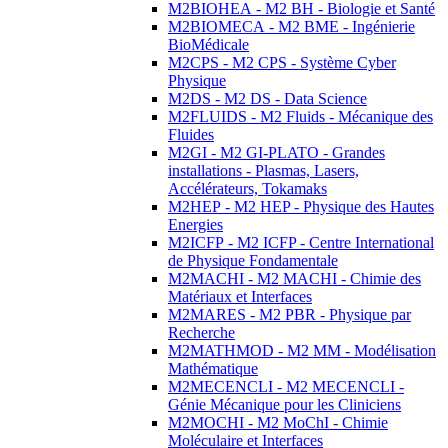
M2BIOHEA - M2 BH - Biologie et Santé
M2BIOMECA - M2 BME - Ingénierie
BioMédicale
M2CPS - M2 CPS - Système Cyber
Physique
M2DS - M2 DS - Data Science
M2FLUIDS - M2 Fluids - Mécanique des
Fluides
M2GI - M2 GI-PLATO - Grandes
installations - Plasmas, Lasers,
Accélérateurs, Tokamaks
M2HEP - M2 HEP - Physique des Hautes
Energies
M2ICFP - M2 ICFP - Centre International
de Physique Fondamentale
M2MACHI - M2 MACHI - Chimie des
Matériaux et Interfaces
M2MARES - M2 PBR - Physique par
Recherche
M2MATHMOD - M2 MM - Modélisation
Mathématique
M2MECENCLI - M2 MECENCLI -
Génie Mécanique pour les Cliniciens
M2MOCHI - M2 MoChI - Chimie
Moléculaire et Interfaces