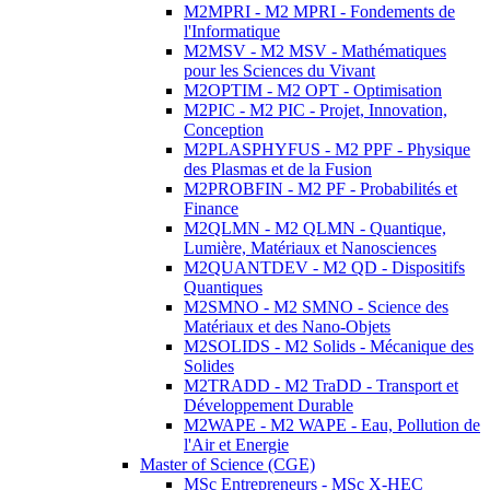
M2MPRI - M2 MPRI - Fondements de
l'Informatique
M2MSV - M2 MSV - Mathématiques
pour les Sciences du Vivant
M2OPTIM - M2 OPT - Optimisation
M2PIC - M2 PIC - Projet, Innovation,
Conception
M2PLASPHYFUS - M2 PPF - Physique
des Plasmas et de la Fusion
M2PROBFIN - M2 PF - Probabilités et
Finance
M2QLMN - M2 QLMN - Quantique,
Lumière, Matériaux et Nanosciences
M2QUANTDEV - M2 QD - Dispositifs
Quantiques
M2SMNO - M2 SMNO - Science des
Matériaux et des Nano-Objets
M2SOLIDS - M2 Solids - Mécanique des
Solides
M2TRADD - M2 TraDD - Transport et
Développement Durable
M2WAPE - M2 WAPE - Eau, Pollution de
l'Air et Energie
Master of Science (CGE)
MSc Entrepreneurs - MSc X-HEC