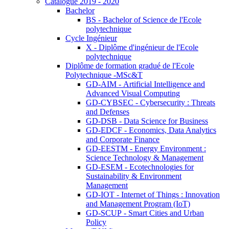
Catalogue 2019 - 2020
Bachelor
BS - Bachelor of Science de l'Ecole
polytechnique
Cycle Ingénieur
X - Diplôme d'ingénieur de l'Ecole
polytechnique
Diplôme de formation gradué de l'Ecole
Polytechnique -MSc&T
GD-AIM - Artificial Intelligence and
Advanced Visual Computing
GD-CYBSEC - Cybersecurity : Threats
and Defenses
GD-DSB - Data Science for Business
GD-EDCF - Economics, Data Analytics
and Corporate Finance
GD-EESTM - Energy Environment :
Science Technology & Management
GD-ESEM - Ecotechnologies for
Sustainability & Environment
Management
GD-IOT - Internet of Things : Innovation
and Management Program (IoT)
GD-SCUP - Smart Cities and Urban
Policy