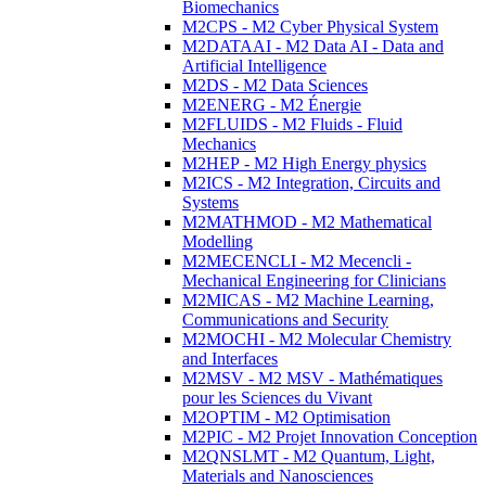
Biomechanics
M2CPS - M2 Cyber Physical System
M2DATAAI - M2 Data AI - Data and
Artificial Intelligence
M2DS - M2 Data Sciences
M2ENERG - M2 Énergie
M2FLUIDS - M2 Fluids - Fluid
Mechanics
M2HEP - M2 High Energy physics
M2ICS - M2 Integration, Circuits and
Systems
M2MATHMOD - M2 Mathematical
Modelling
M2MECENCLI - M2 Mecencli -
Mechanical Engineering for Clinicians
M2MICAS - M2 Machine Learning,
Communications and Security
M2MOCHI - M2 Molecular Chemistry
and Interfaces
M2MSV - M2 MSV - Mathématiques
pour les Sciences du Vivant
M2OPTIM - M2 Optimisation
M2PIC - M2 Projet Innovation Conception
M2QNSLMT - M2 Quantum, Light,
Materials and Nanosciences