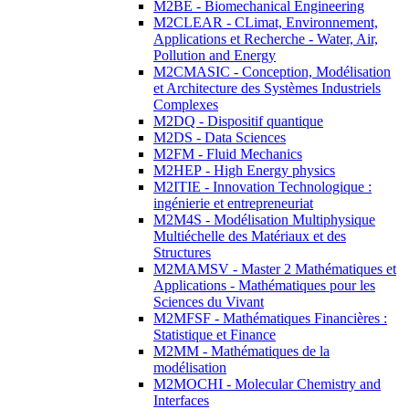
M2BE - Biomechanical Engineering
M2CLEAR - CLimat, Environnement,
Applications et Recherche - Water, Air,
Pollution and Energy
M2CMASIC - Conception, Modélisation
et Architecture des Systèmes Industriels
Complexes
M2DQ - Dispositif quantique
M2DS - Data Sciences
M2FM - Fluid Mechanics
M2HEP - High Energy physics
M2ITIE - Innovation Technologique :
ingénierie et entrepreneuriat
M2M4S - Modélisation Multiphysique
Multiéchelle des Matériaux et des
Structures
M2MAMSV - Master 2 Mathématiques et
Applications - Mathématiques pour les
Sciences du Vivant
M2MFSF - Mathématiques Financières :
Statistique et Finance
M2MM - Mathématiques de la
modélisation
M2MOCHI - Molecular Chemistry and
Interfaces