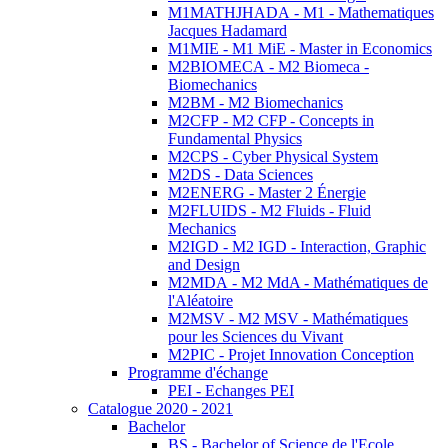
M1MATHJHADA - M1 - Mathematiques
Jacques Hadamard
M1MIE - M1 MiE - Master in Economics
M2BIOMECA - M2 Biomeca -
Biomechanics
M2BM - M2 Biomechanics
M2CFP - M2 CFP - Concepts in
Fundamental Physics
M2CPS - Cyber Physical System
M2DS - Data Sciences
M2ENERG - Master 2 Énergie
M2FLUIDS - M2 Fluids - Fluid
Mechanics
M2IGD - M2 IGD - Interaction, Graphic
and Design
M2MDA - M2 MdA - Mathématiques de
l'Aléatoire
M2MSV - M2 MSV - Mathématiques
pour les Sciences du Vivant
M2PIC - Projet Innovation Conception
Programme d'échange
PEI - Echanges PEI
Catalogue 2020 - 2021
Bachelor
BS - Bachelor of Science de l'Ecole