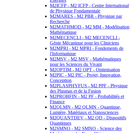
Energies
M2ICFP - M2 ICFP - Centre International
de Physique Fondamentale
M2MARES - M2 PBR - Physique par
Recherche
M2MATHMOD - M2 MM - Modélisation
Mathématique
M2MECENCLI - M2 MECENCLI -
Génie Mécanique pour les Cliniciens
M2MPRI - M2 MPRI - Fondements de
l'Informatique
M2MSV - M2 MSV - Mathématiques
pour les Sciences du Vivant
M2OPTIM - M2 OPT - Optimisation
M2PIC - M2 PIC - Projet, Innovation,
Conception
M2PLASPHYFUS - M2 PPF - Physique
des Plasmas et de la Fusion
M2PROBFIN - M2 PF - Probabilités et
Finance
M2QLMN - M2 QLMN - Quantique,
Lumière, Matériaux et Nanosciences
M2QUANTDEV - M2 QD - Dispositifs
Quantiques
M2SMNO - M2 SMNO - Science des