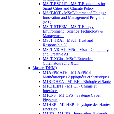
MScT-ESCLiP - MScT-Economics for
Smart Cities and Climate Policy
MScT-IOT - MScT-Internet of Things :
Innovation and Management Program
(IoT)
MScT-STEEM - MScT-Energy
Environment : Science Technology &
Management
MScT-TRAI - MScT-Trust and
Responsible AI
MScT-ViCAI - MScT-Visual Computing
and Creative AI
MScT-XCin - MScT-Extended
Cinematography XCin
Master (DNM)
M1APPMATH - M1 APPMS -
Mathématiques Appliquées et Statistiques
M1BIOHEA - M1 BH - Biologie et Santé
M1CHEINT - M1 CI - Chimie et
Interfaces
M1CPS - M1 CPS - Système Cyber
Physique
M1HEP - M1 HEP - Physique des Hautes
Energies
M1IES - M1 IES - Innovation, Entreprise