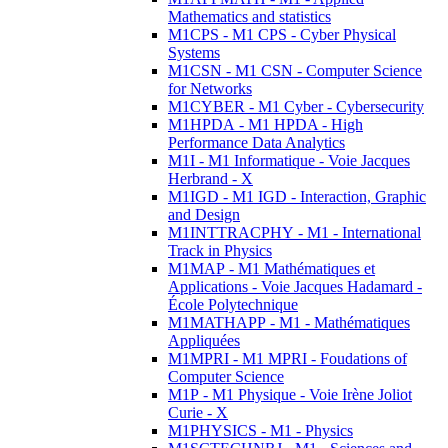
Mathematics and statistics
M1CPS - M1 CPS - Cyber Physical
Systems
M1CSN - M1 CSN - Computer Science
for Networks
M1CYBER - M1 Cyber - Cybersecurity
M1HPDA - M1 HPDA - High
Performance Data Analytics
M1I - M1 Informatique - Voie Jacques
Herbrand - X
M1IGD - M1 IGD - Interaction, Graphic
and Design
M1INTTRACPHY - M1 - International
Track in Physics
M1MAP - M1 Mathématiques et
Applications - Voie Jacques Hadamard -
École Polytechnique
M1MATHAPP - M1 - Mathématiques
Appliquées
M1MPRI - M1 MPRI - Foudations of
Computer Science
M1P - M1 Physique - Voie Irène Joliot
Curie - X
M1PHYSICS - M1 - Physics