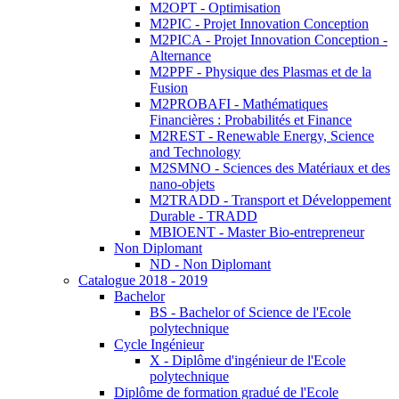
M2OPT - Optimisation
M2PIC - Projet Innovation Conception
M2PICA - Projet Innovation Conception -
Alternance
M2PPF - Physique des Plasmas et de la
Fusion
M2PROBAFI - Mathématiques
Financières : Probabilités et Finance
M2REST - Renewable Energy, Science
and Technology
M2SMNO - Sciences des Matériaux et des
nano-objets
M2TRADD - Transport et Développement
Durable - TRADD
MBIOENT - Master Bio-entrepreneur
Non Diplomant
ND - Non Diplomant
Catalogue 2018 - 2019
Bachelor
BS - Bachelor of Science de l'Ecole
polytechnique
Cycle Ingénieur
X - Diplôme d'ingénieur de l'Ecole
polytechnique
Diplôme de formation gradué de l'Ecole