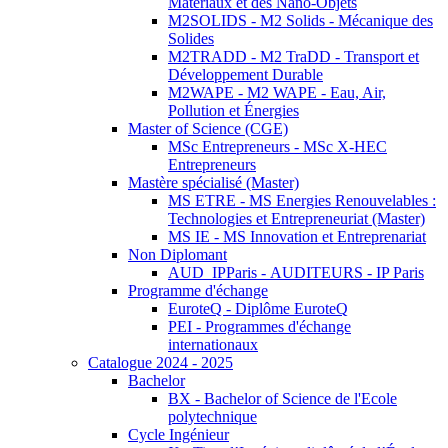
Matériaux et des Nano-Objets
M2SOLIDS - M2 Solids - Mécanique des
Solides
M2TRADD - M2 TraDD - Transport et
Développement Durable
M2WAPE - M2 WAPE - Eau, Air,
Pollution et Énergies
Master of Science (CGE)
MSc Entrepreneurs - MSc X-HEC
Entrepreneurs
Mastère spécialisé (Master)
MS ETRE - MS Energies Renouvelables :
Technologies et Entrepreneuriat (Master)
MS IE - MS Innovation et Entreprenariat
Non Diplomant
AUD_IPParis - AUDITEURS - IP Paris
Programme d'échange
EuroteQ - Diplôme EuroteQ
PEI - Programmes d'échange
internationaux
Catalogue 2024 - 2025
Bachelor
BX - Bachelor of Science de l'Ecole
polytechnique
Cycle Ingénieur