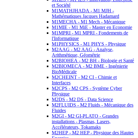
et Société
M1MATHJHADA - M1 MJH -
Mathématiques Jacques Hadamard
M1MECHA - M1 Mech - Mécanique
M1MIE - M1 MiE - Master en Economie
M1MPRI - M1 MPRI - Fondements de
l'Informatique
M1PHYSICS - M1 PHYS - Physique
M2AAG - M2 AAG - Analyse,
Arithmétique, Géométrie
M2BIOHEA - M2 BH - Biologie et Santé
M2BIOMECA - M2 BME - Ingénierie
BioMédicale
M2CHEINT - M2 CI - Chimie et
Interfaces
M2CPS - M2 CPS - Système Cyber
Physique
M2DS - M2 DS - Data Science
M2FLUIDS - M2 Fluids - Mécanique des
Fluides
M2GI - M2 GI-PLATO - Grandes
installations - Plasmas, Lasers,
Accélérateurs, Tokamaks
M2HEP - M2 HEP - Physique des Hautes