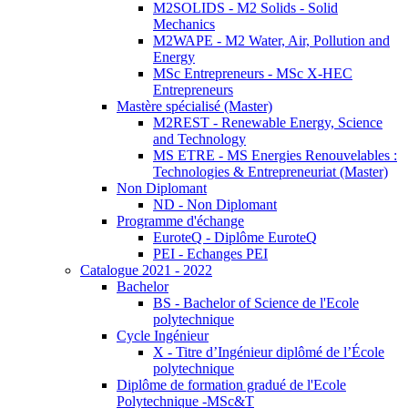
M2SOLIDS - M2 Solids - Solid
Mechanics
M2WAPE - M2 Water, Air, Pollution and
Energy
MSc Entrepreneurs - MSc X-HEC
Entrepreneurs
Mastère spécialisé (Master)
M2REST - Renewable Energy, Science
and Technology
MS ETRE - MS Energies Renouvelables :
Technologies & Entrepreneuriat (Master)
Non Diplomant
ND - Non Diplomant
Programme d'échange
EuroteQ - Diplôme EuroteQ
PEI - Echanges PEI
Catalogue 2021 - 2022
Bachelor
BS - Bachelor of Science de l'Ecole
polytechnique
Cycle Ingénieur
X - Titre d’Ingénieur diplômé de l’École
polytechnique
Diplôme de formation gradué de l'Ecole
Polytechnique -MSc&T