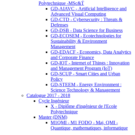
Polytechnique -MSc&T
GD-AIAVC - Artificial Intelligence and
Advanced Visual Computing
GD-CTD - Cybersecurity : Threats &
Defenses
GD-DSB - Data Science for Business
GD-ECOSEM - Ecotechnologies for
Sustainability & Environment
Management
GD-EDACF - Economics, Data Analytics
and Corporate Finance
GD-IOT - Internet of Things : Innovation
and Management Program (IoT)
GD-SCUP - Smart Cities and Urban
Policy
GD-STEEM - Energy Environment :
Science Technology & Management
Catalogue 2017 - 2018
Cycle Ingénieur
X - Diplôme d'ingénieur de l'Ecole
Polytechnique
Master (DNM)
M1QMI - M1 FODQ - Maj. QMI -
Quantique, mathematiques, informatique