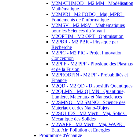
M2MATHMOD - M2 MM - Modélisation
Mathématique
M2MPRI - M2 FODQ - Maj. MPRI -
Fondements de l'Informatique
M2MSV - M2 MSV - Mathématiques
pour les Sciences du Vivant
M2OPTIM - M2 OPT - Optimisation
M2PBR - M2 PBR - Physique par
Recherche
M2PIC - M2 PIC - Projet Innovation
Conception
M2PPF - M2 PPF - Physique des Plasmas
et de la Fusion
M2PROBFIN - M2 PF - Probabilités et
Finance
M2QD - M2 QD - Dispositifs Quantiques
M2QLMN - M2 QLMN - Quantique,
Lumiere, Materiaux et Nanosciences
M2SMNO - M2 SMNO - Science des
Materiaux et des Nano-Objets
M2SOLIDS - M2 Mech - Maj. Solids -
Mecanique des Solides
M2WAPE - M2 Mech - Maj. WAPE -
Eau, Air, Pollution et Energies
Programme d'échange