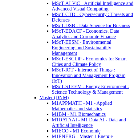
MScT-AI-ViC - Artificial Intelligence and
Advanced Visual Computing
MScT-CTD - Cybersecurity : Threats and
Defenses
MScT-DSB - Data Science for Business
MScT-EDACF - Economics, Data
Analytics and Corporate Finance
MScT-EESM - Environmental
Engineering and Sustainability
Management
MScT-ESCLiP - Economics for Smart
Cities and Climate Policy
MScT-IOT - Internet of Things :
Innovation and Management Program
(IoT)
MScT-STEEM - Energy Environment :
Science Technology & Management
Master (DNM)
M1APPMATH - M1 - Applied
Mathematics and statistics
M1BM - M1 Biomechanics
M1DATAAI - M1 Data AI - Data and
Artificial Intelligence
M1ECO - M1 Economie
M1ENERG - Master 1 Énergie