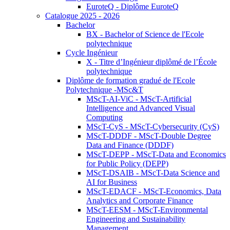
EuroteQ - Diplôme EuroteQ
Catalogue 2025 - 2026
Bachelor
BX - Bachelor of Science de l'Ecole
polytechnique
Cycle Ingénieur
X - Titre d’Ingénieur diplômé de l’École
polytechnique
Diplôme de formation gradué de l'Ecole
Polytechnique -MSc&T
MScT-AI-ViC - MScT-Artificial
Intelligence and Advanced Visual
Computing
MScT-CyS - MScT-Cybersecurity (CyS)
MScT-DDDF - MScT-Double Degree
Data and Finance (DDDF)
MScT-DEPP - MScT-Data and Economics
for Public Policy (DEPP)
MScT-DSAIB - MScT-Data Science and
AI for Business
MScT-EDACF - MScT-Economics, Data
Analytics and Corporate Finance
MScT-EESM - MScT-Environmental
Engineering and Sustainability
Management