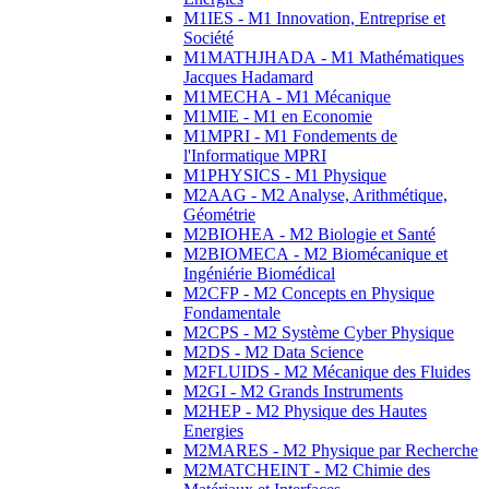
M1IES - M1 Innovation, Entreprise et
Société
M1MATHJHADA - M1 Mathématiques
Jacques Hadamard
M1MECHA - M1 Mécanique
M1MIE - M1 en Economie
M1MPRI - M1 Fondements de
l'Informatique MPRI
M1PHYSICS - M1 Physique
M2AAG - M2 Analyse, Arithmétique,
Géométrie
M2BIOHEA - M2 Biologie et Santé
M2BIOMECA - M2 Biomécanique et
Ingéniérie Biomédical
M2CFP - M2 Concepts en Physique
Fondamentale
M2CPS - M2 Système Cyber Physique
M2DS - M2 Data Science
M2FLUIDS - M2 Mécanique des Fluides
M2GI - M2 Grands Instruments
M2HEP - M2 Physique des Hautes
Energies
M2MARES - M2 Physique par Recherche
M2MATCHEINT - M2 Chimie des