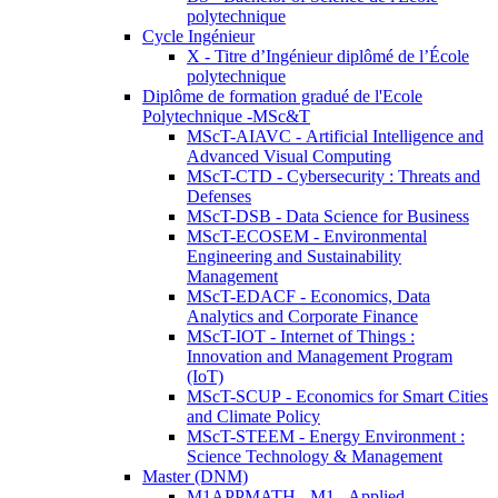
polytechnique
Cycle Ingénieur
X - Titre d’Ingénieur diplômé de l’École
polytechnique
Diplôme de formation gradué de l'Ecole
Polytechnique -MSc&T
MScT-AIAVC - Artificial Intelligence and
Advanced Visual Computing
MScT-CTD - Cybersecurity : Threats and
Defenses
MScT-DSB - Data Science for Business
MScT-ECOSEM - Environmental
Engineering and Sustainability
Management
MScT-EDACF - Economics, Data
Analytics and Corporate Finance
MScT-IOT - Internet of Things :
Innovation and Management Program
(IoT)
MScT-SCUP - Economics for Smart Cities
and Climate Policy
MScT-STEEM - Energy Environment :
Science Technology & Management
Master (DNM)
M1APPMATH - M1 - Applied