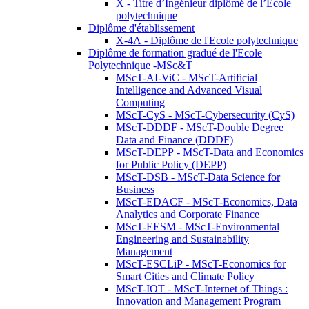
X - Titre d’Ingénieur diplômé de l’École
polytechnique
Diplôme d'établissement
X-4A - Diplôme de l'Ecole polytechnique
Diplôme de formation gradué de l'Ecole
Polytechnique -MSc&T
MScT-AI-ViC - MScT-Artificial
Intelligence and Advanced Visual
Computing
MScT-CyS - MScT-Cybersecurity (CyS)
MScT-DDDF - MScT-Double Degree
Data and Finance (DDDF)
MScT-DEPP - MScT-Data and Economics
for Public Policy (DEPP)
MScT-DSB - MScT-Data Science for
Business
MScT-EDACF - MScT-Economics, Data
Analytics and Corporate Finance
MScT-EESM - MScT-Environmental
Engineering and Sustainability
Management
MScT-ESCLiP - MScT-Economics for
Smart Cities and Climate Policy
MScT-IOT - MScT-Internet of Things :
Innovation and Management Program