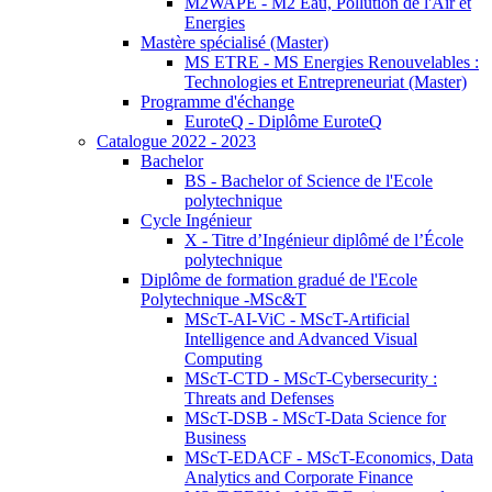
M2WAPE - M2 Eau, Pollution de l'Air et
Energies
Mastère spécialisé (Master)
MS ETRE - MS Energies Renouvelables :
Technologies et Entrepreneuriat (Master)
Programme d'échange
EuroteQ - Diplôme EuroteQ
Catalogue 2022 - 2023
Bachelor
BS - Bachelor of Science de l'Ecole
polytechnique
Cycle Ingénieur
X - Titre d’Ingénieur diplômé de l’École
polytechnique
Diplôme de formation gradué de l'Ecole
Polytechnique -MSc&T
MScT-AI-ViC - MScT-Artificial
Intelligence and Advanced Visual
Computing
MScT-CTD - MScT-Cybersecurity :
Threats and Defenses
MScT-DSB - MScT-Data Science for
Business
MScT-EDACF - MScT-Economics, Data
Analytics and Corporate Finance