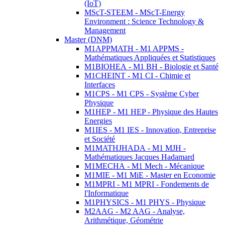
(IoT)
MScT-STEEM - MScT-Energy
Environment : Science Technology &
Management
Master (DNM)
M1APPMATH - M1 APPMS -
Mathématiques Appliquées et Statistiques
M1BIOHEA - M1 BH - Biologie et Santé
M1CHEINT - M1 CI - Chimie et
Interfaces
M1CPS - M1 CPS - Système Cyber
Physique
M1HEP - M1 HEP - Physique des Hautes
Energies
M1IES - M1 IES - Innovation, Entreprise
et Société
M1MATHJHADA - M1 MJH -
Mathématiques Jacques Hadamard
M1MECHA - M1 Mech - Mécanique
M1MIE - M1 MiE - Master en Economie
M1MPRI - M1 MPRI - Fondements de
l'Informatique
M1PHYSICS - M1 PHYS - Physique
M2AAG - M2 AAG - Analyse,
Arithmétique, Géométrie