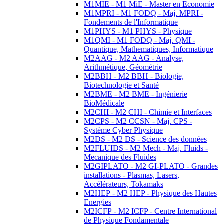
M1MIE - M1 MiE - Master en Economie
M1MPRI - M1 FODQ - Maj. MPRI -
Fondements de l'Informatique
M1PHYS - M1 PHYS - Physique
M1QMI - M1 FODQ - Maj. QMI -
Quantique, Mathematiques, Informatique
M2AAG - M2 AAG - Analyse,
Arithmétique, Géométrie
M2BBH - M2 BBH - Biologie,
Biotechnologie et Santé
M2BME - M2 BME - Ingénierie
BioMédicale
M2CHI - M2 CHI - Chimie et Interfaces
M2CPS - M2 CCSN - Maj. CPS -
Système Cyber Physique
M2DS - M2 DS - Science des données
M2FLUIDS - M2 Mech - Maj. Fluids -
Mecanique des Fluides
M2GIPLATO - M2 GI-PLATO - Grandes
installations - Plasmas, Lasers,
Accélérateurs, Tokamaks
M2HEP - M2 HEP - Physique des Hautes
Energies
M2ICFP - M2 ICFP - Centre International
de Physique Fondamentale