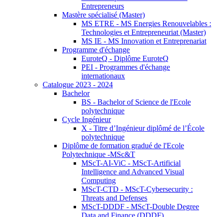
Entrepreneurs
Mastère spécialisé (Master)
MS ETRE - MS Energies Renouvelables :
Technologies et Entrepreneuriat (Master)
MS IE - MS Innovation et Entreprenariat
Programme d'échange
EuroteQ - Diplôme EuroteQ
PEI - Programmes d'échange
internationaux
Catalogue 2023 - 2024
Bachelor
BS - Bachelor of Science de l'Ecole
polytechnique
Cycle Ingénieur
X - Titre d’Ingénieur diplômé de l’École
polytechnique
Diplôme de formation gradué de l'Ecole
Polytechnique -MSc&T
MScT-AI-ViC - MScT-Artificial
Intelligence and Advanced Visual
Computing
MScT-CTD - MScT-Cybersecurity :
Threats and Defenses
MScT-DDDF - MScT-Double Degree
Data and Finance (DDDF)