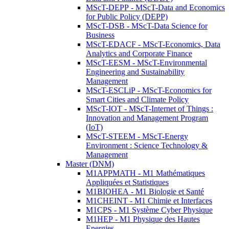
MScT-DEPP - MScT-Data and Economics
for Public Policy (DEPP)
MScT-DSB - MScT-Data Science for
Business
MScT-EDACF - MScT-Economics, Data
Analytics and Corporate Finance
MScT-EESM - MScT-Environmental
Engineering and Sustainability
Management
MScT-ESCLiP - MScT-Economics for
Smart Cities and Climate Policy
MScT-IOT - MScT-Internet of Things :
Innovation and Management Program
(IoT)
MScT-STEEM - MScT-Energy
Environment : Science Technology &
Management
Master (DNM)
M1APPMATH - M1 Mathématiques
Appliquées et Statistiques
M1BIOHEA - M1 Biologie et Santé
M1CHEINT - M1 Chimie et Interfaces
M1CPS - M1 Système Cyber Physique
M1HEP - M1 Physique des Hautes
Energies