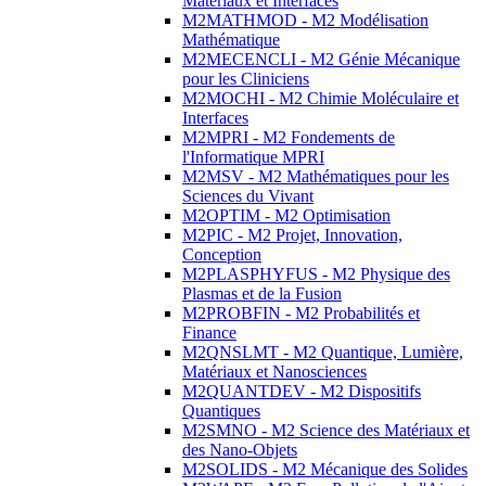
Matériaux et Interfaces
M2MATHMOD - M2 Modélisation
Mathématique
M2MECENCLI - M2 Génie Mécanique
pour les Cliniciens
M2MOCHI - M2 Chimie Moléculaire et
Interfaces
M2MPRI - M2 Fondements de
l'Informatique MPRI
M2MSV - M2 Mathématiques pour les
Sciences du Vivant
M2OPTIM - M2 Optimisation
M2PIC - M2 Projet, Innovation,
Conception
M2PLASPHYFUS - M2 Physique des
Plasmas et de la Fusion
M2PROBFIN - M2 Probabilités et
Finance
M2QNSLMT - M2 Quantique, Lumière,
Matériaux et Nanosciences
M2QUANTDEV - M2 Dispositifs
Quantiques
M2SMNO - M2 Science des Matériaux et
des Nano-Objets
M2SOLIDS - M2 Mécanique des Solides