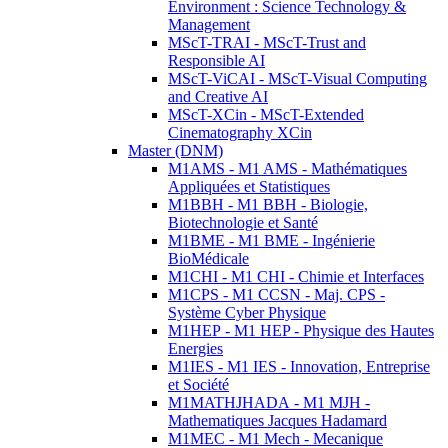
Environment : Science Technology &
Management
MScT-TRAI - MScT-Trust and
Responsible AI
MScT-ViCAI - MScT-Visual Computing
and Creative AI
MScT-XCin - MScT-Extended
Cinematography XCin
Master (DNM)
M1AMS - M1 AMS - Mathématiques
Appliquées et Statistiques
M1BBH - M1 BBH - Biologie,
Biotechnologie et Santé
M1BME - M1 BME - Ingénierie
BioMédicale
M1CHI - M1 CHI - Chimie et Interfaces
M1CPS - M1 CCSN - Maj. CPS -
Système Cyber Physique
M1HEP - M1 HEP - Physique des Hautes
Energies
M1IES - M1 IES - Innovation, Entreprise
et Société
M1MATHJHADA - M1 MJH -
Mathematiques Jacques Hadamard
M1MEC - M1 Mech - Mecanique