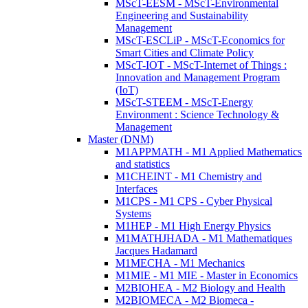
MScT-EESM - MScT-Environmental
Engineering and Sustainability
Management
MScT-ESCLiP - MScT-Economics for
Smart Cities and Climate Policy
MScT-IOT - MScT-Internet of Things :
Innovation and Management Program
(IoT)
MScT-STEEM - MScT-Energy
Environment : Science Technology &
Management
Master (DNM)
M1APPMATH - M1 Applied Mathematics
and statistics
M1CHEINT - M1 Chemistry and
Interfaces
M1CPS - M1 CPS - Cyber Physical
Systems
M1HEP - M1 High Energy Physics
M1MATHJHADA - M1 Mathematiques
Jacques Hadamard
M1MECHA - M1 Mechanics
M1MIE - M1 MIE - Master in Economics
M2BIOHEA - M2 Biology and Health
M2BIOMECA - M2 Biomeca -