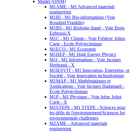
Master (DNM)
M1AME - M1 Advanced materials
engineering
M1BI - M1 Bio-informatique (Voie
Rosalind Franklin)
M1BS - M1 Biologie-Santé - Voie Boris
Ephrussi-X
M1C - M1 Chimie - Voie Fréderic Joliot-
Curie - Ecole Polytechnique
M1ECO - M1 Economie
M1HEP - M1 High Energy Physics
M1I - M1 Informatique - Voie Jacques
Herbrand - X
M1IESVIT - M1 Innovation, Entreprise, et
Société - Voie Innovation technologique
M1MAP - M1 Mathématiques et
Applications - Voie Jacques Hadamard -
École Polytechnique
M1P - M1 Physique - Voie Irène Joliot
Curie - X
M1STEPE - M1 STEPE - Sciences pour
les défis de l'environnement/Sciences for
environmentals challenges
M2AME - Advanced materials
engineering