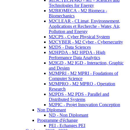
M1SCTECHNRJ - M1 - Sciences and
Technologies for Energy
M2BIOMECA - M2 Biomeca -
Biomechanics
M2CLEAR - CLimat, Environnement,
Applications et Recherche - Water, Air,
Pollution and Energy
M2CPS - Cyber Physical System
M2CYBER - M2 Cyber - Cybersecurity
M2DS - Data Sciences
M2HPDA - M2 HPDA - High
Performance Data Analytics
M2IGD - M2 IGD - Interaction, Graphic
and Design
M2MPRI - M2 MPRI - Foudations of
Computer Science
M2MPRO - M2 MPRO - Operation
Research
M2PDS - M2 PDS - Parallel and
Distributed Systems
M2PIC - Projet Innovation Conception
Non Diplomant
ND - Non Diplomant
Programme d'échange
PEI - Echanges PEI