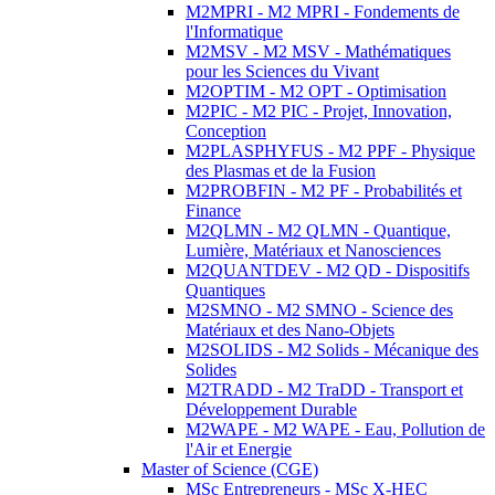
M2MPRI - M2 MPRI - Fondements de
l'Informatique
M2MSV - M2 MSV - Mathématiques
pour les Sciences du Vivant
M2OPTIM - M2 OPT - Optimisation
M2PIC - M2 PIC - Projet, Innovation,
Conception
M2PLASPHYFUS - M2 PPF - Physique
des Plasmas et de la Fusion
M2PROBFIN - M2 PF - Probabilités et
Finance
M2QLMN - M2 QLMN - Quantique,
Lumière, Matériaux et Nanosciences
M2QUANTDEV - M2 QD - Dispositifs
Quantiques
M2SMNO - M2 SMNO - Science des
Matériaux et des Nano-Objets
M2SOLIDS - M2 Solids - Mécanique des
Solides
M2TRADD - M2 TraDD - Transport et
Développement Durable
M2WAPE - M2 WAPE - Eau, Pollution de
l'Air et Energie
Master of Science (CGE)
MSc Entrepreneurs - MSc X-HEC