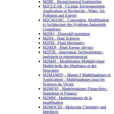
M2BE - Biomechanical Engineering
M2CLEAR - CLimat, Environnement,
Applications et Recherche - Water, Air,
Pollution and Energy
M2CMASIC - Conception, Modélisation
et Architecture des Systèmes Industriels
Complexes
M2DQ - Dispositif quantique
M2DS - Data Sciences
M2FM - Fluid Mechanics
M2HEP - High Energy physics
M2ITIE - Innovation Technologique :
ingénierie et entrepreneuriat
M2M4S - Modélisation Multiphysique
Multiéchelle des Matériaux et des
Structures
M2MAMSV - Master 2 Mathématiques et
Applications - Mathématiques pour les
Sciences du Vivant
M2MFSF - Mathématiques Financières :
Statistique et Finance
M2MM - Mathématiques de la
modélisation
M2MOCHI - Molecular Chemistry and
Interfaces