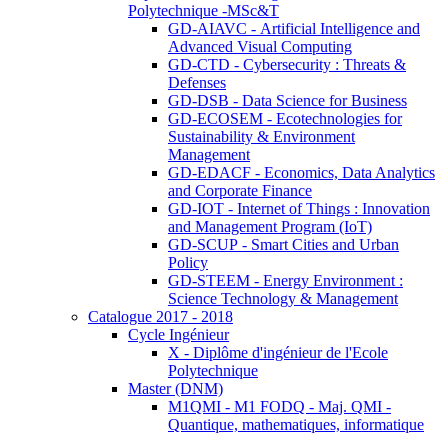
Polytechnique -MSc&T
GD-AIAVC - Artificial Intelligence and
Advanced Visual Computing
GD-CTD - Cybersecurity : Threats &
Defenses
GD-DSB - Data Science for Business
GD-ECOSEM - Ecotechnologies for
Sustainability & Environment
Management
GD-EDACF - Economics, Data Analytics
and Corporate Finance
GD-IOT - Internet of Things : Innovation
and Management Program (IoT)
GD-SCUP - Smart Cities and Urban
Policy
GD-STEEM - Energy Environment :
Science Technology & Management
Catalogue 2017 - 2018
Cycle Ingénieur
X - Diplôme d'ingénieur de l'Ecole
Polytechnique
Master (DNM)
M1QMI - M1 FODQ - Maj. QMI -
Quantique, mathematiques, informatique