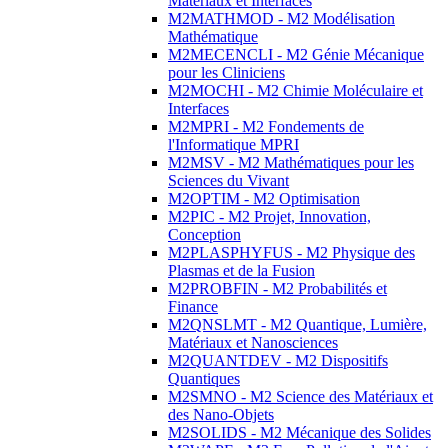
Matériaux et Interfaces
M2MATHMOD - M2 Modélisation
Mathématique
M2MECENCLI - M2 Génie Mécanique
pour les Cliniciens
M2MOCHI - M2 Chimie Moléculaire et
Interfaces
M2MPRI - M2 Fondements de
l'Informatique MPRI
M2MSV - M2 Mathématiques pour les
Sciences du Vivant
M2OPTIM - M2 Optimisation
M2PIC - M2 Projet, Innovation,
Conception
M2PLASPHYFUS - M2 Physique des
Plasmas et de la Fusion
M2PROBFIN - M2 Probabilités et
Finance
M2QNSLMT - M2 Quantique, Lumière,
Matériaux et Nanosciences
M2QUANTDEV - M2 Dispositifs
Quantiques
M2SMNO - M2 Science des Matériaux et
des Nano-Objets
M2SOLIDS - M2 Mécanique des Solides