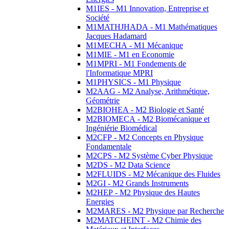
M1IES - M1 Innovation, Entreprise et
Société
M1MATHJHADA - M1 Mathématiques
Jacques Hadamard
M1MECHA - M1 Mécanique
M1MIE - M1 en Economie
M1MPRI - M1 Fondements de
l'Informatique MPRI
M1PHYSICS - M1 Physique
M2AAG - M2 Analyse, Arithmétique,
Géométrie
M2BIOHEA - M2 Biologie et Santé
M2BIOMECA - M2 Biomécanique et
Ingéniérie Biomédical
M2CFP - M2 Concepts en Physique
Fondamentale
M2CPS - M2 Système Cyber Physique
M2DS - M2 Data Science
M2FLUIDS - M2 Mécanique des Fluides
M2GI - M2 Grands Instruments
M2HEP - M2 Physique des Hautes
Energies
M2MARES - M2 Physique par Recherche
M2MATCHEINT - M2 Chimie des