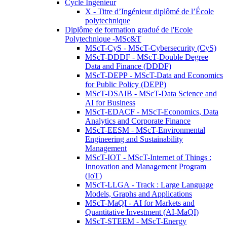
Cycle Ingénieur
X - Titre d’Ingénieur diplômé de l’École
polytechnique
Diplôme de formation gradué de l'Ecole
Polytechnique -MSc&T
MScT-CyS - MScT-Cybersecurity (CyS)
MScT-DDDF - MScT-Double Degree
Data and Finance (DDDF)
MScT-DEPP - MScT-Data and Economics
for Public Policy (DEPP)
MScT-DSAIB - MScT-Data Science and
AI for Business
MScT-EDACF - MScT-Economics, Data
Analytics and Corporate Finance
MScT-EESM - MScT-Environmental
Engineering and Sustainability
Management
MScT-IOT - MScT-Internet of Things :
Innovation and Management Program
(IoT)
MScT-LLGA - Track : Large Language
Models, Graphs and Applications
MScT-MaQI - AI for Markets and
Quantitative Investment (AI-MaQI)
MScT-STEEM - MScT-Energy