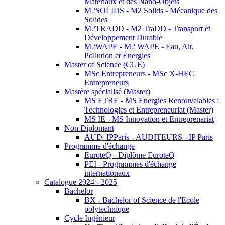
Matériaux et des Nano-Objets
M2SOLIDS - M2 Solids - Mécanique des
Solides
M2TRADD - M2 TraDD - Transport et
Développement Durable
M2WAPE - M2 WAPE - Eau, Air,
Pollution et Énergies
Master of Science (CGE)
MSc Entrepreneurs - MSc X-HEC
Entrepreneurs
Mastère spécialisé (Master)
MS ETRE - MS Energies Renouvelables :
Technologies et Entrepreneuriat (Master)
MS IE - MS Innovation et Entreprenariat
Non Diplomant
AUD_IPParis - AUDITEURS - IP Paris
Programme d'échange
EuroteQ - Diplôme EuroteQ
PEI - Programmes d'échange
internationaux
Catalogue 2024 - 2025
Bachelor
BX - Bachelor of Science de l'Ecole
polytechnique
Cycle Ingénieur