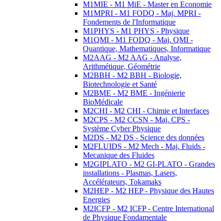
M1MIE - M1 MiE - Master en Economie
M1MPRI - M1 FODQ - Maj. MPRI -
Fondements de l'Informatique
M1PHYS - M1 PHYS - Physique
M1QMI - M1 FODQ - Maj. QMI -
Quantique, Mathematiques, Informatique
M2AAG - M2 AAG - Analyse,
Arithmétique, Géométrie
M2BBH - M2 BBH - Biologie,
Biotechnologie et Santé
M2BME - M2 BME - Ingénierie
BioMédicale
M2CHI - M2 CHI - Chimie et Interfaces
M2CPS - M2 CCSN - Maj. CPS -
Système Cyber Physique
M2DS - M2 DS - Science des données
M2FLUIDS - M2 Mech - Maj. Fluids -
Mecanique des Fluides
M2GIPLATO - M2 GI-PLATO - Grandes
installations - Plasmas, Lasers,
Accélérateurs, Tokamaks
M2HEP - M2 HEP - Physique des Hautes
Energies
M2ICFP - M2 ICFP - Centre International
de Physique Fondamentale