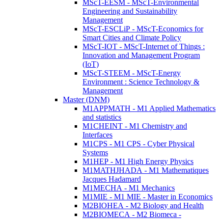
MScT-EESM - MScT-Environmental
Engineering and Sustainability
Management
MScT-ESCLiP - MScT-Economics for
Smart Cities and Climate Policy
MScT-IOT - MScT-Internet of Things :
Innovation and Management Program
(IoT)
MScT-STEEM - MScT-Energy
Environment : Science Technology &
Management
Master (DNM)
M1APPMATH - M1 Applied Mathematics
and statistics
M1CHEINT - M1 Chemistry and
Interfaces
M1CPS - M1 CPS - Cyber Physical
Systems
M1HEP - M1 High Energy Physics
M1MATHJHADA - M1 Mathematiques
Jacques Hadamard
M1MECHA - M1 Mechanics
M1MIE - M1 MIE - Master in Economics
M2BIOHEA - M2 Biology and Health
M2BIOMECA - M2 Biomeca -