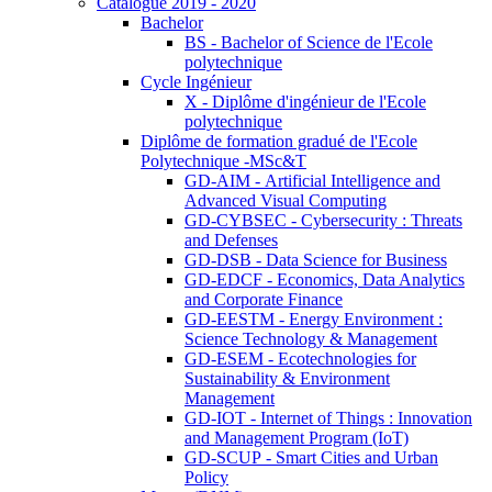
Catalogue 2019 - 2020
Bachelor
BS - Bachelor of Science de l'Ecole
polytechnique
Cycle Ingénieur
X - Diplôme d'ingénieur de l'Ecole
polytechnique
Diplôme de formation gradué de l'Ecole
Polytechnique -MSc&T
GD-AIM - Artificial Intelligence and
Advanced Visual Computing
GD-CYBSEC - Cybersecurity : Threats
and Defenses
GD-DSB - Data Science for Business
GD-EDCF - Economics, Data Analytics
and Corporate Finance
GD-EESTM - Energy Environment :
Science Technology & Management
GD-ESEM - Ecotechnologies for
Sustainability & Environment
Management
GD-IOT - Internet of Things : Innovation
and Management Program (IoT)
GD-SCUP - Smart Cities and Urban
Policy