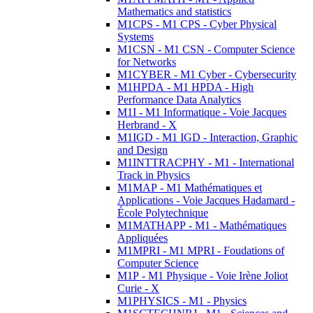
Mathematics and statistics
M1CPS - M1 CPS - Cyber Physical
Systems
M1CSN - M1 CSN - Computer Science
for Networks
M1CYBER - M1 Cyber - Cybersecurity
M1HPDA - M1 HPDA - High
Performance Data Analytics
M1I - M1 Informatique - Voie Jacques
Herbrand - X
M1IGD - M1 IGD - Interaction, Graphic
and Design
M1INTTRACPHY - M1 - International
Track in Physics
M1MAP - M1 Mathématiques et
Applications - Voie Jacques Hadamard -
École Polytechnique
M1MATHAPP - M1 - Mathématiques
Appliquées
M1MPRI - M1 MPRI - Foudations of
Computer Science
M1P - M1 Physique - Voie Irène Joliot
Curie - X
M1PHYSICS - M1 - Physics