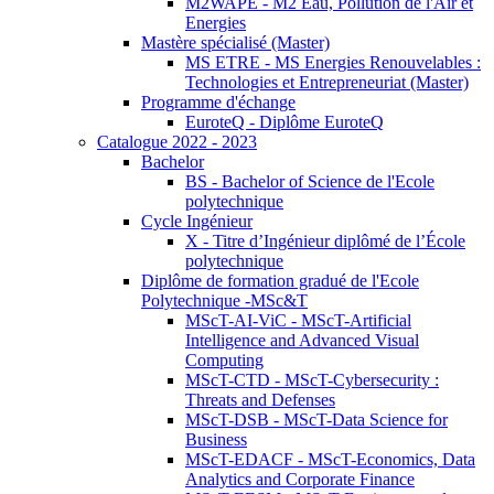
M2WAPE - M2 Eau, Pollution de l'Air et
Energies
Mastère spécialisé (Master)
MS ETRE - MS Energies Renouvelables :
Technologies et Entrepreneuriat (Master)
Programme d'échange
EuroteQ - Diplôme EuroteQ
Catalogue 2022 - 2023
Bachelor
BS - Bachelor of Science de l'Ecole
polytechnique
Cycle Ingénieur
X - Titre d’Ingénieur diplômé de l’École
polytechnique
Diplôme de formation gradué de l'Ecole
Polytechnique -MSc&T
MScT-AI-ViC - MScT-Artificial
Intelligence and Advanced Visual
Computing
MScT-CTD - MScT-Cybersecurity :
Threats and Defenses
MScT-DSB - MScT-Data Science for
Business
MScT-EDACF - MScT-Economics, Data
Analytics and Corporate Finance