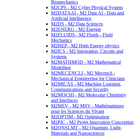
Biomechanics
M2CPS - M2 Cyber Physical System
M2DATAAI - M2 Data AI - Data and
Artificial Intelligence
M2DS - M2 Data Sciences
M2ENERG - M2 Énergie
M2FLUIDS - M2 Fluids - Fluid
Mechanics
M2HEP - M2 High Energy physics
M2ICS - M2 Integration, Circuits and
Systems
M2MATHMOD - M2 Mathematical
Modelling
M2MECENCLI - M2 Mecencli -
Mechanical Engineering for Clinicians
M2MICAS - M2 Machine Learning,
Communications and Security
M2MOCHI - M2 Molecular Chemistry
and Interfaces
M2MSV - M2 MSV - Mathématiques
pour les Sciences du Vivant
M2OPTIM - M2 Optimisation
M2PIC - M2 Projet Innovation Conception
M2QNSLMT - M2 Quantum, Light,
Materials and Nanosciences