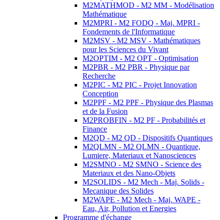
M2MATHMOD - M2 MM - Modélisation
Mathématique
M2MPRI - M2 FODQ - Maj. MPRI -
Fondements de l'Informatique
M2MSV - M2 MSV - Mathématiques
pour les Sciences du Vivant
M2OPTIM - M2 OPT - Optimisation
M2PBR - M2 PBR - Physique par
Recherche
M2PIC - M2 PIC - Projet Innovation
Conception
M2PPF - M2 PPF - Physique des Plasmas
et de la Fusion
M2PROBFIN - M2 PF - Probabilités et
Finance
M2QD - M2 QD - Dispositifs Quantiques
M2QLMN - M2 QLMN - Quantique,
Lumiere, Materiaux et Nanosciences
M2SMNO - M2 SMNO - Science des
Materiaux et des Nano-Objets
M2SOLIDS - M2 Mech - Maj. Solids -
Mecanique des Solides
M2WAPE - M2 Mech - Maj. WAPE -
Eau, Air, Pollution et Energies
Programme d'échange