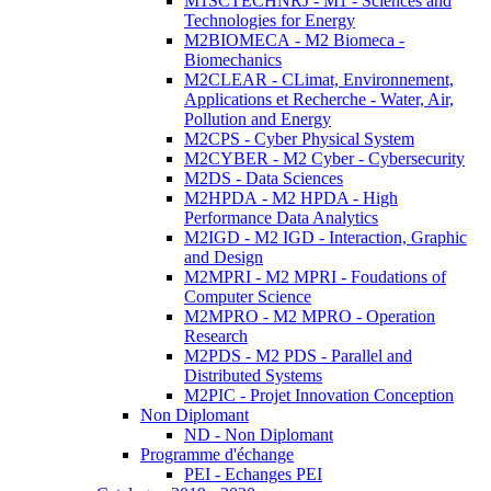
M1SCTECHNRJ - M1 - Sciences and
Technologies for Energy
M2BIOMECA - M2 Biomeca -
Biomechanics
M2CLEAR - CLimat, Environnement,
Applications et Recherche - Water, Air,
Pollution and Energy
M2CPS - Cyber Physical System
M2CYBER - M2 Cyber - Cybersecurity
M2DS - Data Sciences
M2HPDA - M2 HPDA - High
Performance Data Analytics
M2IGD - M2 IGD - Interaction, Graphic
and Design
M2MPRI - M2 MPRI - Foudations of
Computer Science
M2MPRO - M2 MPRO - Operation
Research
M2PDS - M2 PDS - Parallel and
Distributed Systems
M2PIC - Projet Innovation Conception
Non Diplomant
ND - Non Diplomant
Programme d'échange
PEI - Echanges PEI