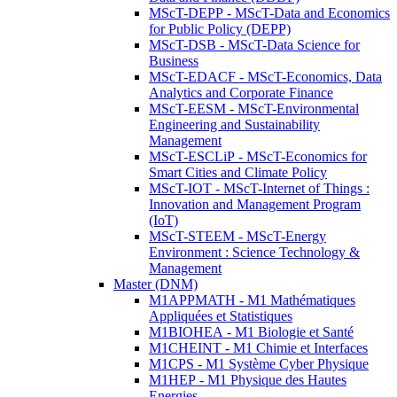
MScT-DEPP - MScT-Data and Economics
for Public Policy (DEPP)
MScT-DSB - MScT-Data Science for
Business
MScT-EDACF - MScT-Economics, Data
Analytics and Corporate Finance
MScT-EESM - MScT-Environmental
Engineering and Sustainability
Management
MScT-ESCLiP - MScT-Economics for
Smart Cities and Climate Policy
MScT-IOT - MScT-Internet of Things :
Innovation and Management Program
(IoT)
MScT-STEEM - MScT-Energy
Environment : Science Technology &
Management
Master (DNM)
M1APPMATH - M1 Mathématiques
Appliquées et Statistiques
M1BIOHEA - M1 Biologie et Santé
M1CHEINT - M1 Chimie et Interfaces
M1CPS - M1 Système Cyber Physique
M1HEP - M1 Physique des Hautes
Energies