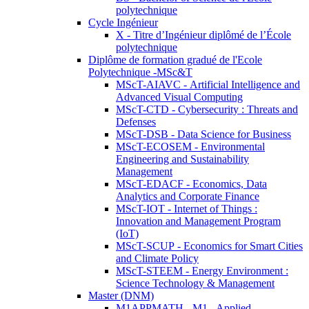
polytechnique
Cycle Ingénieur
X - Titre d’Ingénieur diplômé de l’École
polytechnique
Diplôme de formation gradué de l'Ecole
Polytechnique -MSc&T
MScT-AIAVC - Artificial Intelligence and
Advanced Visual Computing
MScT-CTD - Cybersecurity : Threats and
Defenses
MScT-DSB - Data Science for Business
MScT-ECOSEM - Environmental
Engineering and Sustainability
Management
MScT-EDACF - Economics, Data
Analytics and Corporate Finance
MScT-IOT - Internet of Things :
Innovation and Management Program
(IoT)
MScT-SCUP - Economics for Smart Cities
and Climate Policy
MScT-STEEM - Energy Environment :
Science Technology & Management
Master (DNM)
M1APPMATH - M1 - Applied