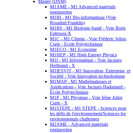
Master (DNM)
M1AME - M1 Advanced materials
engineering
M1BI - M1 Bio-informatique (Voie
Rosalind Franklin)
M1BS - M1 Biologie-Santé - Voie Boris
Ephrussi-X
M1C - M1 Chimie - Voie Fréderic Joliot-
Curie - Ecole Polytechnique
M1ECO - M1 Economie
M1HEP - M1 High Energy Physics
M1I - M1 Informatique - Voie Jacques
Herbrand - X
M1IESVIT - M1 Innovation, Entreprise, et
Société - Voie Innovation technologique
M1MAP - M1 Mathématiques et
Applications - Voie Jacques Hadamard -
École Polytechnique
M1P - M1 Physique - Voie Irène Joliot
Curie - X
M1STEPE - M1 STEPE - Sciences pour
les défis de l'environnement/Sciences for
environmentals challenges
M2AME - Advanced materials
engineering