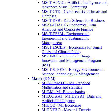
MScT-AI-ViC - Artificial Intelligence and
Advanced Visual Computing
MScT-CTD - Cybersecurity : Threats and
Defenses
MScT-DSB - Data Science for Business
MScT-EDACF - Economics, Data
Analytics and Corporate Finance
MScT-EESM - Environmental
Engineering and Sustainability
Management
MScT-ESCLiP - Economics for Smart
Cities and Climate Policy
MScT-IOT - Internet of Things :
Innovation and Management Program
(IoT)
MScT-STEEM - Energy Environment :
Science Technology & Management
Master (DNM)
M1APPMATH - M1 - Applied
Mathematics and statistics
M1BM - M1 Biomechanics
M1DATAAI - M1 Data AI - Data and
Artificial Intelligence
M1ECO - M1 Economie
M1ENERG - Master 1 Énergie