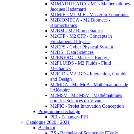
M1MATHJHADA - M1 - Mathematiques
Jacques Hadamard
M1MIE - M1 MiE - Master in Economics
M2BIOMECA - M2 Biomeca -
Biomechanics
M2BM - M2 Biomechanics
M2CFP - M2 CFP - Concepts in
Fundamental Physics
M2CPS - Cyber Physical System
M2DS - Data Sciences
M2ENERG - Master 2 Énergie
M2FLUIDS - M2 Fluids - Fluid
Mechanics
M2IGD - M2 IGD - Interaction, Graphic
and Design
M2MDA - M2 MdA - Mathématiques de
l'Aléatoire
M2MSV - M2 MSV - Mathématiques
pour les Sciences du Vivant
M2PIC - Projet Innovation Conception
Programme d'échange
PEI - Echanges PEI
Catalogue 2020 - 2021
Bachelor
BS - Bachelor of Science de l'Ecole