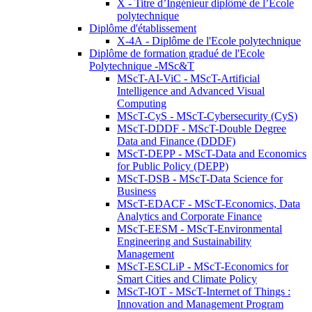
X - Titre d’Ingénieur diplômé de l’École
polytechnique
Diplôme d'établissement
X-4A - Diplôme de l'Ecole polytechnique
Diplôme de formation gradué de l'Ecole
Polytechnique -MSc&T
MScT-AI-ViC - MScT-Artificial
Intelligence and Advanced Visual
Computing
MScT-CyS - MScT-Cybersecurity (CyS)
MScT-DDDF - MScT-Double Degree
Data and Finance (DDDF)
MScT-DEPP - MScT-Data and Economics
for Public Policy (DEPP)
MScT-DSB - MScT-Data Science for
Business
MScT-EDACF - MScT-Economics, Data
Analytics and Corporate Finance
MScT-EESM - MScT-Environmental
Engineering and Sustainability
Management
MScT-ESCLiP - MScT-Economics for
Smart Cities and Climate Policy
MScT-IOT - MScT-Internet of Things :
Innovation and Management Program