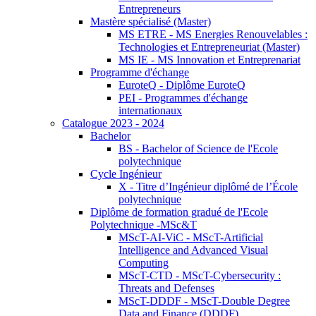
Entrepreneurs
Mastère spécialisé (Master)
MS ETRE - MS Energies Renouvelables :
Technologies et Entrepreneuriat (Master)
MS IE - MS Innovation et Entreprenariat
Programme d'échange
EuroteQ - Diplôme EuroteQ
PEI - Programmes d'échange
internationaux
Catalogue 2023 - 2024
Bachelor
BS - Bachelor of Science de l'Ecole
polytechnique
Cycle Ingénieur
X - Titre d’Ingénieur diplômé de l’École
polytechnique
Diplôme de formation gradué de l'Ecole
Polytechnique -MSc&T
MScT-AI-ViC - MScT-Artificial
Intelligence and Advanced Visual
Computing
MScT-CTD - MScT-Cybersecurity :
Threats and Defenses
MScT-DDDF - MScT-Double Degree
Data and Finance (DDDF)