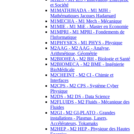
et Société
M1MATHJHADA - M1 MJH -
Mathématiques Jacques Hadamard
M1MECHA - M1 Mech - Mécanique
M1MIE - M1 MiE - Master en Economie
M1MPRI - M1 MPRI - Fondements de
l'Informatique
M1PHYSICS - M1 PHYS - Physique
M2AAG - M2 AAG - Analyse,
Arithmétique, Géométrie
M2BIOHEA - M2 BH - Biologie et Santé
M2BIOMECA - M2 BME - Ingénierie
BioMédicale
M2CHEINT - M2 CI - Chimie et
Interfaces
M2CPS - M2 CPS - Système Cyber
Physique
M2DS - M2 DS - Data Science
M2FLUIDS - M2 Fluids - Mécanique des
Fluides
M2GI - M2 GI-PLATO - Grandes
installations - Plasmas, Lasers,
Accélérateurs, Tokamaks
M2HEP - M2 HEP - Physique des Hautes