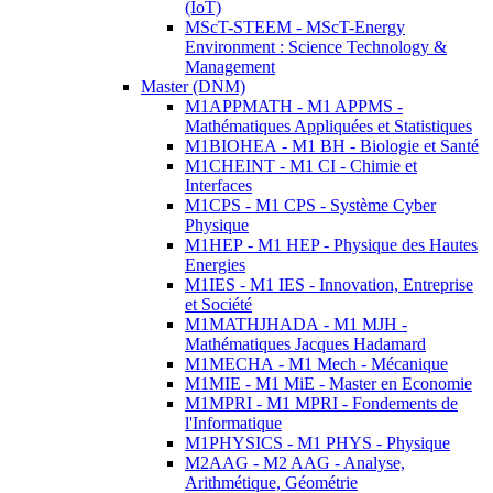
(IoT)
MScT-STEEM - MScT-Energy
Environment : Science Technology &
Management
Master (DNM)
M1APPMATH - M1 APPMS -
Mathématiques Appliquées et Statistiques
M1BIOHEA - M1 BH - Biologie et Santé
M1CHEINT - M1 CI - Chimie et
Interfaces
M1CPS - M1 CPS - Système Cyber
Physique
M1HEP - M1 HEP - Physique des Hautes
Energies
M1IES - M1 IES - Innovation, Entreprise
et Société
M1MATHJHADA - M1 MJH -
Mathématiques Jacques Hadamard
M1MECHA - M1 Mech - Mécanique
M1MIE - M1 MiE - Master en Economie
M1MPRI - M1 MPRI - Fondements de
l'Informatique
M1PHYSICS - M1 PHYS - Physique
M2AAG - M2 AAG - Analyse,
Arithmétique, Géométrie