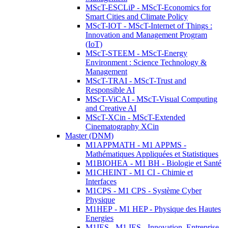
MScT-ESCLiP - MScT-Economics for
Smart Cities and Climate Policy
MScT-IOT - MScT-Internet of Things :
Innovation and Management Program
(IoT)
MScT-STEEM - MScT-Energy
Environment : Science Technology &
Management
MScT-TRAI - MScT-Trust and
Responsible AI
MScT-ViCAI - MScT-Visual Computing
and Creative AI
MScT-XCin - MScT-Extended
Cinematography XCin
Master (DNM)
M1APPMATH - M1 APPMS -
Mathématiques Appliquées et Statistiques
M1BIOHEA - M1 BH - Biologie et Santé
M1CHEINT - M1 CI - Chimie et
Interfaces
M1CPS - M1 CPS - Système Cyber
Physique
M1HEP - M1 HEP - Physique des Hautes
Energies
M1IES - M1 IES - Innovation, Entreprise