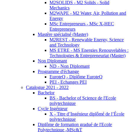
M2SOLIDS - M2 Solids - Solid
Mechanics
M2WAPE - M2 Water, Air, Pollution and
Energy
MSc Entrepreneurs - MSc X-HEC
Entrepreneurs
Mastère spécialisé (Master)
M2REST - Renewable Energy, Science
and Technology
MS ETRE - MS Energies Renouvelables :
Technologies & Entrepreneuriat (Master)
Non Diplomant
ND - Non Diplomant
Programme d'échange
EuroteQ - Diplôme EuroteQ
PEI - Echanges PEI
Catalogue 2021 - 2022
Bachelor
BS - Bachelor of Science de l'Ecole
polytechnique
Cycle Ingénieur
X - Titre d’Ingénieur diplômé de l’École
polytechnique
Diplôme de formation gradué de l'Ecole
Polytechnique -MSc&T