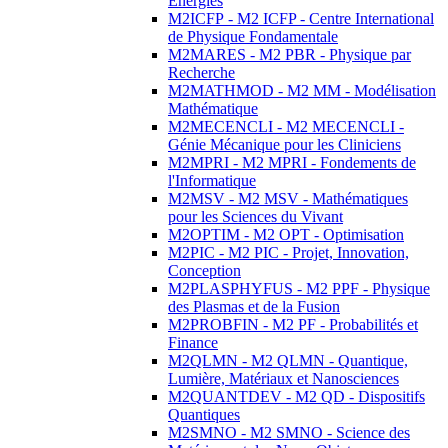
Energies
M2ICFP - M2 ICFP - Centre International
de Physique Fondamentale
M2MARES - M2 PBR - Physique par
Recherche
M2MATHMOD - M2 MM - Modélisation
Mathématique
M2MECENCLI - M2 MECENCLI -
Génie Mécanique pour les Cliniciens
M2MPRI - M2 MPRI - Fondements de
l'Informatique
M2MSV - M2 MSV - Mathématiques
pour les Sciences du Vivant
M2OPTIM - M2 OPT - Optimisation
M2PIC - M2 PIC - Projet, Innovation,
Conception
M2PLASPHYFUS - M2 PPF - Physique
des Plasmas et de la Fusion
M2PROBFIN - M2 PF - Probabilités et
Finance
M2QLMN - M2 QLMN - Quantique,
Lumière, Matériaux et Nanosciences
M2QUANTDEV - M2 QD - Dispositifs
Quantiques
M2SMNO - M2 SMNO - Science des