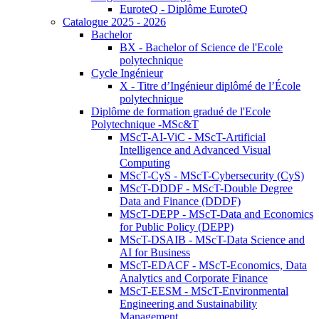
EuroteQ - Diplôme EuroteQ
Catalogue 2025 - 2026
Bachelor
BX - Bachelor of Science de l'Ecole
polytechnique
Cycle Ingénieur
X - Titre d’Ingénieur diplômé de l’École
polytechnique
Diplôme de formation gradué de l'Ecole
Polytechnique -MSc&T
MScT-AI-ViC - MScT-Artificial
Intelligence and Advanced Visual
Computing
MScT-CyS - MScT-Cybersecurity (CyS)
MScT-DDDF - MScT-Double Degree
Data and Finance (DDDF)
MScT-DEPP - MScT-Data and Economics
for Public Policy (DEPP)
MScT-DSAIB - MScT-Data Science and
AI for Business
MScT-EDACF - MScT-Economics, Data
Analytics and Corporate Finance
MScT-EESM - MScT-Environmental
Engineering and Sustainability
Management