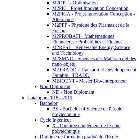
M2OPT - Optimisation
M2PIC - Projet Innovation Conception
M2PICA - Projet Innovation Conception -
Alternance
M2PPF - Physique des Plasmas et de la
Fusion
M2PROBAFI - Mathématiques
Financières : Probabilités et Finance
M2REST - Renewable Energy, Science
and Technology
M2SMNO - Sciences des Matériaux et des
nano-objets
M2TRADD - Transport et Développement
Durable - TRADD
MBIOENT - Master Bio-entrepreneur
Non Diplomant
ND - Non Diplomant
Catalogue 2018 - 2019
Bachelor
BS - Bachelor of Science de l'Ecole
polytechnique
Cycle Ingénieur
X - Diplôme d'ingénieur de l'Ecole
polytechnique
Diplôme de formation gradué de l'Ecole