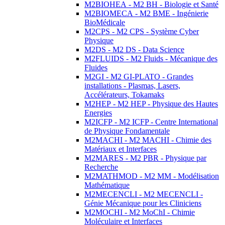
M2BIOHEA - M2 BH - Biologie et Santé
M2BIOMECA - M2 BME - Ingénierie
BioMédicale
M2CPS - M2 CPS - Système Cyber
Physique
M2DS - M2 DS - Data Science
M2FLUIDS - M2 Fluids - Mécanique des
Fluides
M2GI - M2 GI-PLATO - Grandes
installations - Plasmas, Lasers,
Accélérateurs, Tokamaks
M2HEP - M2 HEP - Physique des Hautes
Energies
M2ICFP - M2 ICFP - Centre International
de Physique Fondamentale
M2MACHI - M2 MACHI - Chimie des
Matériaux et Interfaces
M2MARES - M2 PBR - Physique par
Recherche
M2MATHMOD - M2 MM - Modélisation
Mathématique
M2MECENCLI - M2 MECENCLI -
Génie Mécanique pour les Cliniciens
M2MOCHI - M2 MoChI - Chimie
Moléculaire et Interfaces