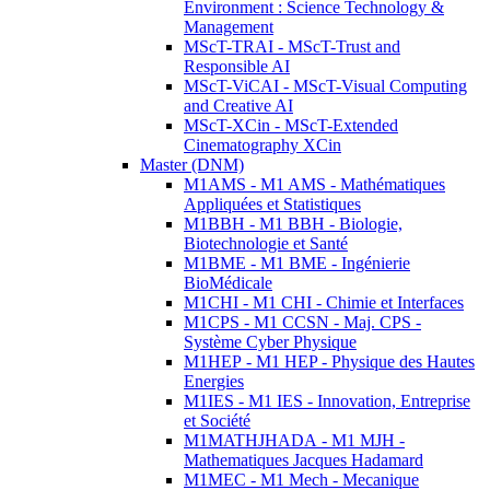
Environment : Science Technology &
Management
MScT-TRAI - MScT-Trust and
Responsible AI
MScT-ViCAI - MScT-Visual Computing
and Creative AI
MScT-XCin - MScT-Extended
Cinematography XCin
Master (DNM)
M1AMS - M1 AMS - Mathématiques
Appliquées et Statistiques
M1BBH - M1 BBH - Biologie,
Biotechnologie et Santé
M1BME - M1 BME - Ingénierie
BioMédicale
M1CHI - M1 CHI - Chimie et Interfaces
M1CPS - M1 CCSN - Maj. CPS -
Système Cyber Physique
M1HEP - M1 HEP - Physique des Hautes
Energies
M1IES - M1 IES - Innovation, Entreprise
et Société
M1MATHJHADA - M1 MJH -
Mathematiques Jacques Hadamard
M1MEC - M1 Mech - Mecanique