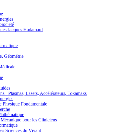
ue
nergies
 Société
es Jacques Hadamard
ormatique
, Géométrie
édicale
ue
uides
s - Plasmas, Lasers, Accélérateurs, Tokamaks
nergies
de Physique Fondamentale
erche
athématique
anique pour les Cliniciens
ormatique
s Sciences du Vivant