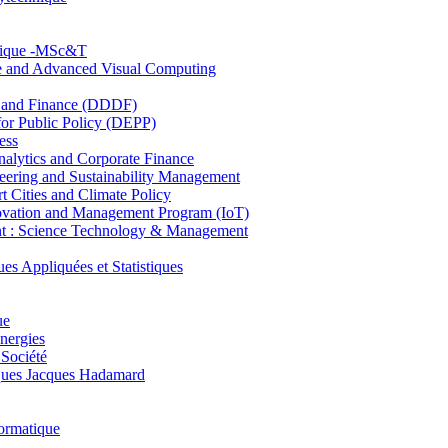
hnique -MSc&T
ce and Advanced Visual Computing
and Finance (DDDF)
r Public Policy (DEPP)
ess
ytics and Corporate Finance
ring and Sustainability Management
Cities and Climate Policy
ovation and Management Program (IoT)
: Science Technology & Management
ppliquées et Statistiques
ue
nergies
 Société
es Jacques Hadamard
ormatique