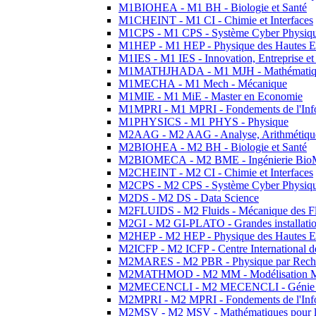
M1BIOHEA - M1 BH - Biologie et Santé
M1CHEINT - M1 CI - Chimie et Interfaces
M1CPS - M1 CPS - Système Cyber Physiq
M1HEP - M1 HEP - Physique des Hautes E
M1IES - M1 IES - Innovation, Entreprise et
M1MATHJHADA - M1 MJH - Mathématiqu
M1MECHA - M1 Mech - Mécanique
M1MIE - M1 MiE - Master en Economie
M1MPRI - M1 MPRI - Fondements de l'Inf
M1PHYSICS - M1 PHYS - Physique
M2AAG - M2 AAG - Analyse, Arithmétique
M2BIOHEA - M2 BH - Biologie et Santé
M2BIOMECA - M2 BME - Ingénierie BioM
M2CHEINT - M2 CI - Chimie et Interfaces
M2CPS - M2 CPS - Système Cyber Physiq
M2DS - M2 DS - Data Science
M2FLUIDS - M2 Fluids - Mécanique des Fl
M2GI - M2 GI-PLATO - Grandes installation
M2HEP - M2 HEP - Physique des Hautes E
M2ICFP - M2 ICFP - Centre International 
M2MARES - M2 PBR - Physique par Rech
M2MATHMOD - M2 MM - Modélisation M
M2MECENCLI - M2 MECENCLI - Génie Méc
M2MPRI - M2 MPRI - Fondements de l'Inf
M2MSV - M2 MSV - Mathématiques pour le