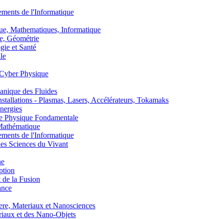
nts de l'Informatique
, Mathematiques, Informatique
, Géométrie
ie et Santé
le
Cyber Physique
nique des Fluides
lations - Plasmas, Lasers, Accélérateurs, Tokamaks
nergies
de Physique Fondamentale
athématique
nts de l'Informatique
s Sciences du Vivant
he
ption
 de la Fusion
ance
, Materiaux et Nanosciences
aux et des Nano-Objets