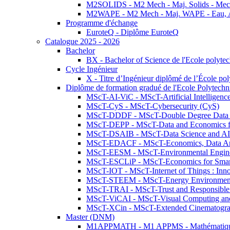
M2SOLIDS - M2 Mech - Maj. Solids - Meca
M2WAPE - M2 Mech - Maj. WAPE - Eau, Air
Programme d'échange
EuroteQ - Diplôme EuroteQ
Catalogue 2025 - 2026
Bachelor
BX - Bachelor of Science de l'Ecole polyte
Cycle Ingénieur
X - Titre d’Ingénieur diplômé de l’École po
Diplôme de formation gradué de l'Ecole Polytec
MScT-AI-ViC - MScT-Artificial Intelligen
MScT-CyS - MScT-Cybersecurity (CyS)
MScT-DDDF - MScT-Double Degree Data 
MScT-DEPP - MScT-Data and Economics fo
MScT-DSAIB - MScT-Data Science and AI 
MScT-EDACF - MScT-Economics, Data Anal
MScT-EESM - MScT-Environmental Enginee
MScT-ESCLiP - MScT-Economics for Smart 
MScT-IOT - MScT-Internet of Things : Inn
MScT-STEEM - MScT-Energy Environment 
MScT-TRAI - MScT-Trust and Responsible
MScT-ViCAI - MScT-Visual Computing and
MScT-XCin - MScT-Extended Cinematogr
Master (DNM)
M1APPMATH - M1 APPMS - Mathématiques A