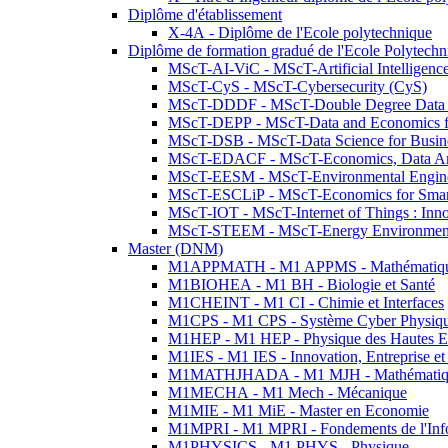
Diplôme d'établissement
X-4A - Diplôme de l'Ecole polytechnique
Diplôme de formation gradué de l'Ecole Polytec
MScT-AI-ViC - MScT-Artificial Intelligen
MScT-CyS - MScT-Cybersecurity (CyS)
MScT-DDDF - MScT-Double Degree Data 
MScT-DEPP - MScT-Data and Economics fo
MScT-DSB - MScT-Data Science for Busin
MScT-EDACF - MScT-Economics, Data Anal
MScT-EESM - MScT-Environmental Enginee
MScT-ESCLiP - MScT-Economics for Smart 
MScT-IOT - MScT-Internet of Things : Inn
MScT-STEEM - MScT-Energy Environment 
Master (DNM)
M1APPMATH - M1 APPMS - Mathématiques A
M1BIOHEA - M1 BH - Biologie et Santé
M1CHEINT - M1 CI - Chimie et Interfaces
M1CPS - M1 CPS - Système Cyber Physiq
M1HEP - M1 HEP - Physique des Hautes E
M1IES - M1 IES - Innovation, Entreprise et
M1MATHJHADA - M1 MJH - Mathématiqu
M1MECHA - M1 Mech - Mécanique
M1MIE - M1 MiE - Master en Economie
M1MPRI - M1 MPRI - Fondements de l'Inf
M1PHYSICS - M1 PHYS - Physique