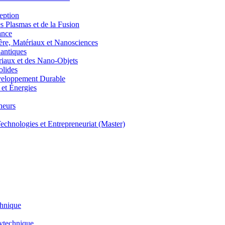
eption
lasmas et de la Fusion
ance
, Matériaux et Nanosciences
ntiques
aux et des Nano-Objets
lides
eloppement Durable
et Énergies
neurs
hnologies et Entrepreneuriat (Master)
chnique
lytechnique