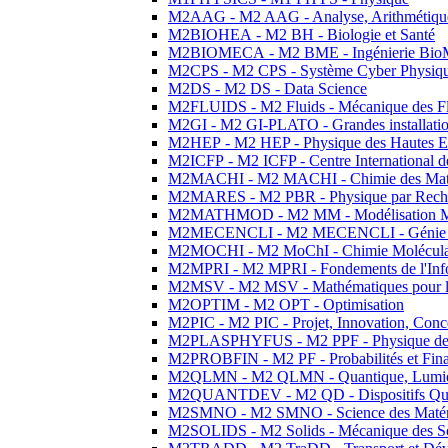
M2AAG - M2 AAG - Analyse, Arithmétique
M2BIOHEA - M2 BH - Biologie et Santé
M2BIOMECA - M2 BME - Ingénierie BioM
M2CPS - M2 CPS - Système Cyber Physiq
M2DS - M2 DS - Data Science
M2FLUIDS - M2 Fluids - Mécanique des Fl
M2GI - M2 GI-PLATO - Grandes installation
M2HEP - M2 HEP - Physique des Hautes E
M2ICFP - M2 ICFP - Centre International 
M2MACHI - M2 MACHI - Chimie des Matéri
M2MARES - M2 PBR - Physique par Rech
M2MATHMOD - M2 MM - Modélisation M
M2MECENCLI - M2 MECENCLI - Génie Méc
M2MOCHI - M2 MoChI - Chimie Moléculaire
M2MPRI - M2 MPRI - Fondements de l'Inf
M2MSV - M2 MSV - Mathématiques pour le
M2OPTIM - M2 OPT - Optimisation
M2PIC - M2 PIC - Projet, Innovation, Conc
M2PLASPHYFUS - M2 PPF - Physique des P
M2PROBFIN - M2 PF - Probabilités et Fin
M2QLMN - M2 QLMN - Quantique, Lumière
M2QUANTDEV - M2 QD - Dispositifs Qua
M2SMNO - M2 SMNO - Science des Matéri
M2SOLIDS - M2 Solids - Mécanique des So