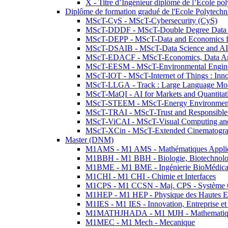
X - Titre d’Ingénieur diplômé de l’École po
Diplôme de formation gradué de l'Ecole Polytec
MScT-CyS - MScT-Cybersecurity (CyS)
MScT-DDDF - MScT-Double Degree Data 
MScT-DEPP - MScT-Data and Economics fo
MScT-DSAIB - MScT-Data Science and AI 
MScT-EDACF - MScT-Economics, Data Anal
MScT-EESM - MScT-Environmental Enginee
MScT-IOT - MScT-Internet of Things : Inn
MScT-LLGA - Track : Large Language Mode
MScT-MaQI - AI for Markets and Quantitat
MScT-STEEM - MScT-Energy Environment 
MScT-TRAI - MScT-Trust and Responsible
MScT-ViCAI - MScT-Visual Computing and
MScT-XCin - MScT-Extended Cinematogr
Master (DNM)
M1AMS - M1 AMS - Mathématiques Appliqué
M1BBH - M1 BBH - Biologie, Biotechnolog
M1BME - M1 BME - Ingénierie BioMédica
M1CHI - M1 CHI - Chimie et Interfaces
M1CPS - M1 CCSN - Maj. CPS - Système 
M1HEP - M1 HEP - Physique des Hautes E
M1IES - M1 IES - Innovation, Entreprise et
M1MATHJHADA - M1 MJH - Mathematiqu
M1MEC - M1 Mech - Mecanique