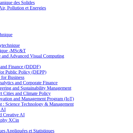
nique des Solides
, Pollution et Energies
chnique
lytechnique
hnique -MSc&T
ce and Advanced Visual Computing
and Finance (DDDF)
r Public Policy (DEPP)
for Business
ytics and Corporate Finance
ring and Sustainability Management
Cities and Climate Policy
ovation and Management Program (IoT)
: Science Technology & Management
 AI
 Creative AI
aphy XCin
ppliquées et Statistiques