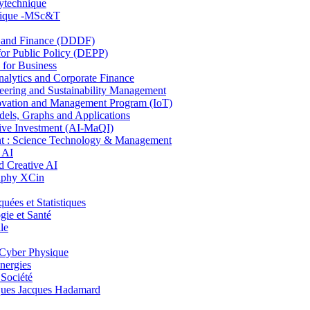
lytechnique
hnique -MSc&T
and Finance (DDDF)
r Public Policy (DEPP)
for Business
ytics and Corporate Finance
ring and Sustainability Management
ovation and Management Program (IoT)
ls, Graphs and Applications
ive Investment (AI-MaQI)
: Science Technology & Management
 AI
 Creative AI
aphy XCin
es et Statistiques
ie et Santé
le
Cyber Physique
nergies
 Société
es Jacques Hadamard