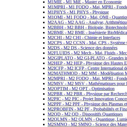
M1MIE - M1 MiE - Master en Economie
M1MPRI - M1 FODQ - Maj. MPRI - Fondeme
M1PHYS - M1 PHYS - Physique
M1QMI - M1 FODQ - Maj. QMI - Quantique
M2AAG - M2 AAG - Analyse, Arithmétique
M2BBH - M2 BBH - Biologie, Biotechnolog
M2BME - M2 BME - Ingénierie BioMédica
M2CHI - M2 CHI - Chimie et Interfaces
M2CPS - M2 CCSN - Maj. CPS - Système 
M2DS - M2 DS - Science des données
M2FLUIDS - M2 Mech - Maj. Fluids - Meca
M2GIPLATO - M2 GI-PLATO - Grandes instal
M2HEP - M2 HEP - Physique des Hautes E
M2ICFP - M2 ICFP - Centre International 
M2MATHMOD - M2 MM - Modélisation M
M2MPRI - M2 FODQ - Maj. MPRI - Fondeme
M2MSV - M2 MSV - Mathématiques pour le
M2OPTIM - M2 OPT - Optimisation
M2PBR - M2 PBR - Physique par Recherc
M2PIC - M2 PIC - Projet Innovation Conce
M2PPF - M2 PPF - Physique des Plasmas et
M2PROBFIN - M2 PF - Probabilités et Fin
M2QD - M2 QD - Dispositifs Quantiques
M2QLMN - M2 QLMN - Quantique, Lumiere
M2SMNO - M2 SMNO - Science des Materi