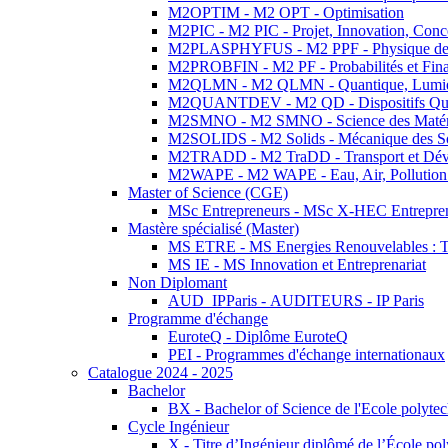
M2OPTIM - M2 OPT - Optimisation
M2PIC - M2 PIC - Projet, Innovation, Conc
M2PLASPHYFUS - M2 PPF - Physique des P
M2PROBFIN - M2 PF - Probabilités et Fin
M2QLMN - M2 QLMN - Quantique, Lumière
M2QUANTDEV - M2 QD - Dispositifs Qua
M2SMNO - M2 SMNO - Science des Matéri
M2SOLIDS - M2 Solids - Mécanique des So
M2TRADD - M2 TraDD - Transport et Dév
M2WAPE - M2 WAPE - Eau, Air, Pollution 
Master of Science (CGE)
MSc Entrepreneurs - MSc X-HEC Entrepre
Mastère spécialisé (Master)
MS ETRE - MS Energies Renouvelables : Tec
MS IE - MS Innovation et Entreprenariat
Non Diplomant
AUD_IPParis - AUDITEURS - IP Paris
Programme d'échange
EuroteQ - Diplôme EuroteQ
PEI - Programmes d'échange internationaux
Catalogue 2024 - 2025
Bachelor
BX - Bachelor of Science de l'Ecole polyte
Cycle Ingénieur
X - Titre d’Ingénieur diplômé de l’École po