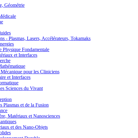
, Géométrie
édicale
ue
uides
s - Plasmas, Lasers, Accélérateurs, Tokamaks
nergies
de Physique Fondamentale
aux et Interfaces
erche
athématique
anique pour les Cliniciens
 et Interfaces
ormatique
s Sciences du Vivant
eption
lasmas et de la Fusion
ance
, Matériaux et Nanosciences
ntiques
aux et des Nano-Objets
lides