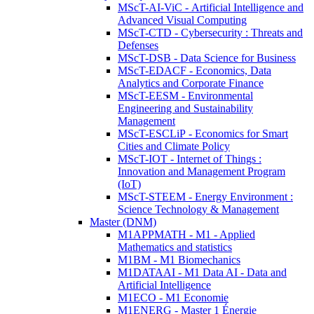
MScT-AI-ViC - Artificial Intelligence and
Advanced Visual Computing
MScT-CTD - Cybersecurity : Threats and
Defenses
MScT-DSB - Data Science for Business
MScT-EDACF - Economics, Data
Analytics and Corporate Finance
MScT-EESM - Environmental
Engineering and Sustainability
Management
MScT-ESCLiP - Economics for Smart
Cities and Climate Policy
MScT-IOT - Internet of Things :
Innovation and Management Program
(IoT)
MScT-STEEM - Energy Environment :
Science Technology & Management
Master (DNM)
M1APPMATH - M1 - Applied
Mathematics and statistics
M1BM - M1 Biomechanics
M1DATAAI - M1 Data AI - Data and
Artificial Intelligence
M1ECO - M1 Economie
M1ENERG - Master 1 Énergie