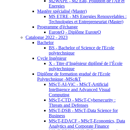
M2WAPE - M2 Eau, Pollution de l'Air et
Energies
Mastère spécialisé (Master)
MS ETRE - MS Energies Renouvelables :
Technologies et Entrepreneuriat (Master)
Programme d'échange
EuroteQ - Diplôme EuroteQ
Catalogue 2022 - 2023
Bachelor
BS - Bachelor of Science de l'Ecole
polytechnique
Cycle Ingénieur
X - Titre d’Ingénieur diplômé de l’École
polytechnique
Diplôme de formation gradué de l'Ecole
Polytechnique -MSc&T
MScT-AI-ViC - MScT-Artificial
Intelligence and Advanced Visual
Computing
MScT-CTD - MScT-Cybersecurity :
Threats and Defenses
MScT-DSB - MScT-Data Science for
Business
MScT-EDACF - MScT-Economics, Data
Analytics and Corporate Finance