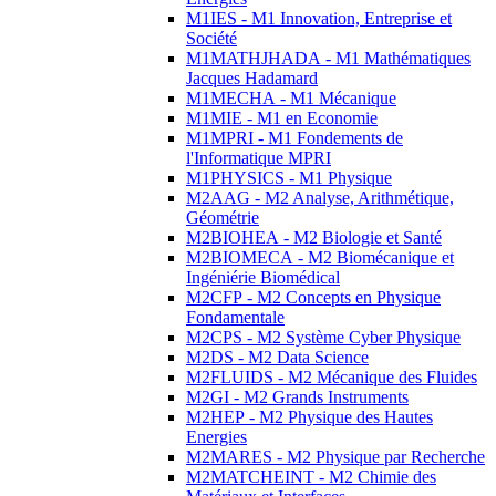
M1IES - M1 Innovation, Entreprise et
Société
M1MATHJHADA - M1 Mathématiques
Jacques Hadamard
M1MECHA - M1 Mécanique
M1MIE - M1 en Economie
M1MPRI - M1 Fondements de
l'Informatique MPRI
M1PHYSICS - M1 Physique
M2AAG - M2 Analyse, Arithmétique,
Géométrie
M2BIOHEA - M2 Biologie et Santé
M2BIOMECA - M2 Biomécanique et
Ingéniérie Biomédical
M2CFP - M2 Concepts en Physique
Fondamentale
M2CPS - M2 Système Cyber Physique
M2DS - M2 Data Science
M2FLUIDS - M2 Mécanique des Fluides
M2GI - M2 Grands Instruments
M2HEP - M2 Physique des Hautes
Energies
M2MARES - M2 Physique par Recherche
M2MATCHEINT - M2 Chimie des