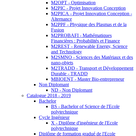
M2OPT - Optimisation
M2PIC - Projet Innovation Conception
M2PICA - Projet Innovation Conception -
Alternance
M2PPF - Physique des Plasmas et de la
Fusion
M2PROBAFI - Mathématiques
Financières : Probabilités et Finance
M2REST - Renewable Energy, Science
and Technology
M2SMNO - Sciences des Matériaux et des
nano-objets
M2TRADD - Transport et Développement
Durable - TRADD
MBIOENT - Master Bio-entrepreneur
Non Diplomant
ND - Non Diplomant
Catalogue 2018 - 2019
Bachelor
BS - Bachelor of Science de l'Ecole
polytechnique
Cycle Ingénieur
X - Diplôme d'ingénieur de l'Ecole
polytechnique
Diplôme de formation gradué de l'Ecole