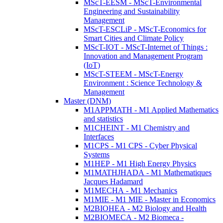
MScT-EESM - MScT-Environmental
Engineering and Sustainability
Management
MScT-ESCLiP - MScT-Economics for
Smart Cities and Climate Policy
MScT-IOT - MScT-Internet of Things :
Innovation and Management Program
(IoT)
MScT-STEEM - MScT-Energy
Environment : Science Technology &
Management
Master (DNM)
M1APPMATH - M1 Applied Mathematics
and statistics
M1CHEINT - M1 Chemistry and
Interfaces
M1CPS - M1 CPS - Cyber Physical
Systems
M1HEP - M1 High Energy Physics
M1MATHJHADA - M1 Mathematiques
Jacques Hadamard
M1MECHA - M1 Mechanics
M1MIE - M1 MIE - Master in Economics
M2BIOHEA - M2 Biology and Health
M2BIOMECA - M2 Biomeca -