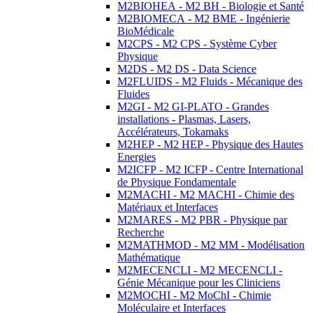
M2BIOHEA - M2 BH - Biologie et Santé
M2BIOMECA - M2 BME - Ingénierie
BioMédicale
M2CPS - M2 CPS - Système Cyber
Physique
M2DS - M2 DS - Data Science
M2FLUIDS - M2 Fluids - Mécanique des
Fluides
M2GI - M2 GI-PLATO - Grandes
installations - Plasmas, Lasers,
Accélérateurs, Tokamaks
M2HEP - M2 HEP - Physique des Hautes
Energies
M2ICFP - M2 ICFP - Centre International
de Physique Fondamentale
M2MACHI - M2 MACHI - Chimie des
Matériaux et Interfaces
M2MARES - M2 PBR - Physique par
Recherche
M2MATHMOD - M2 MM - Modélisation
Mathématique
M2MECENCLI - M2 MECENCLI -
Génie Mécanique pour les Cliniciens
M2MOCHI - M2 MoChI - Chimie
Moléculaire et Interfaces