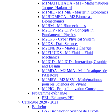
M1MATHJHADA - M1 - Mathematiques
Jacques Hadamard
M1MIE - M1 MiE - Master in Economics
M2BIOMECA - M2 Biomeca -
Biomechanics
M2BM - M2 Biomechanics
M2CFP - M2 CFP - Concepts in
Fundamental Physics
M2CPS - Cyber Physical System
M2DS - Data Sciences
M2ENERG - Master 2 Énergie
M2FLUIDS - M2 Fluids - Fluid
Mechanics
M2IGD - M2 IGD - Interaction, Graphic
and Design
M2MDA - M2 MdA - Mathématiques de
l'Aléatoire
M2MSV - M2 MSV - Mathématiques
pour les Sciences du Vivant
M2PIC - Projet Innovation Conception
Programme d'échange
PEI - Echanges PEI
Catalogue 2020 - 2021
Bachelor
BS - Bachelor of Science de l'Ecole