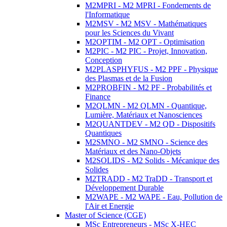
M2MPRI - M2 MPRI - Fondements de
l'Informatique
M2MSV - M2 MSV - Mathématiques
pour les Sciences du Vivant
M2OPTIM - M2 OPT - Optimisation
M2PIC - M2 PIC - Projet, Innovation,
Conception
M2PLASPHYFUS - M2 PPF - Physique
des Plasmas et de la Fusion
M2PROBFIN - M2 PF - Probabilités et
Finance
M2QLMN - M2 QLMN - Quantique,
Lumière, Matériaux et Nanosciences
M2QUANTDEV - M2 QD - Dispositifs
Quantiques
M2SMNO - M2 SMNO - Science des
Matériaux et des Nano-Objets
M2SOLIDS - M2 Solids - Mécanique des
Solides
M2TRADD - M2 TraDD - Transport et
Développement Durable
M2WAPE - M2 WAPE - Eau, Pollution de
l'Air et Energie
Master of Science (CGE)
MSc Entrepreneurs - MSc X-HEC