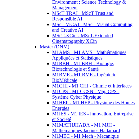
Environment : Science Technology &
Management
MScT-TRAI - MScT-Trust and
Responsible AI
MScT-ViCAI - MScT-Visual Computing
and Creative AI
MScT-XCin - MScT-Extended
Cinematography XCin
Master (DNM)
M1AMS - M1 AMS - Mathématiques
Appliquées et Statistiques
M1BBH - M1 BBH - Biologie,
Biotechnologie et Santé
M1BME - M1 BME - Ingénierie
BioMédicale
M1CHI - M1 CHI - Chimie et Interfaces
M1CPS - M1 CCSN - Maj. CPS -
Système Cyber Physique
M1HEP - M1 HEP - Physique des Hautes
Energies
M1IES - M1 IES - Innovation, Entreprise
et Société
M1MATHJHADA - M1 MJH -
Mathematiques Jacques Hadamard
M1MEC - M1 Mech - Mecanique