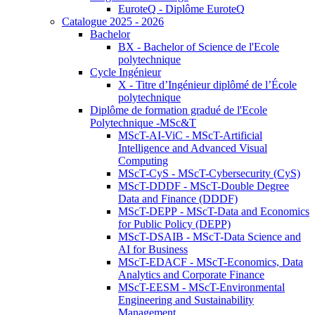
EuroteQ - Diplôme EuroteQ
Catalogue 2025 - 2026
Bachelor
BX - Bachelor of Science de l'Ecole
polytechnique
Cycle Ingénieur
X - Titre d’Ingénieur diplômé de l’École
polytechnique
Diplôme de formation gradué de l'Ecole
Polytechnique -MSc&T
MScT-AI-ViC - MScT-Artificial
Intelligence and Advanced Visual
Computing
MScT-CyS - MScT-Cybersecurity (CyS)
MScT-DDDF - MScT-Double Degree
Data and Finance (DDDF)
MScT-DEPP - MScT-Data and Economics
for Public Policy (DEPP)
MScT-DSAIB - MScT-Data Science and
AI for Business
MScT-EDACF - MScT-Economics, Data
Analytics and Corporate Finance
MScT-EESM - MScT-Environmental
Engineering and Sustainability
Management