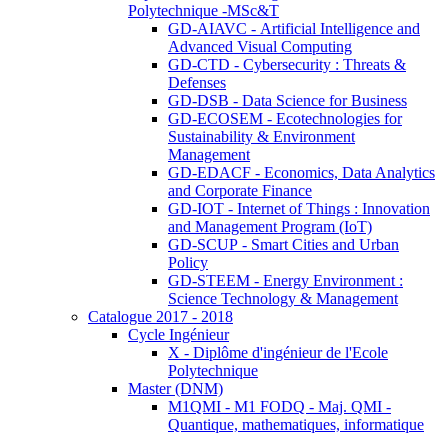
Polytechnique -MSc&T
GD-AIAVC - Artificial Intelligence and
Advanced Visual Computing
GD-CTD - Cybersecurity : Threats &
Defenses
GD-DSB - Data Science for Business
GD-ECOSEM - Ecotechnologies for
Sustainability & Environment
Management
GD-EDACF - Economics, Data Analytics
and Corporate Finance
GD-IOT - Internet of Things : Innovation
and Management Program (IoT)
GD-SCUP - Smart Cities and Urban
Policy
GD-STEEM - Energy Environment :
Science Technology & Management
Catalogue 2017 - 2018
Cycle Ingénieur
X - Diplôme d'ingénieur de l'Ecole
Polytechnique
Master (DNM)
M1QMI - M1 FODQ - Maj. QMI -
Quantique, mathematiques, informatique