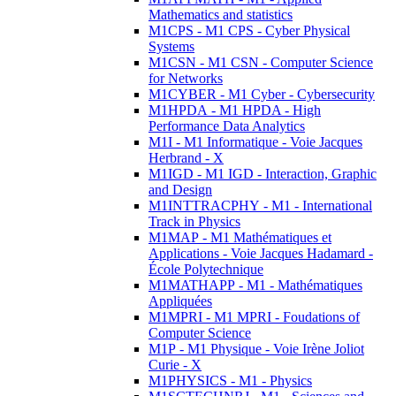
Mathematics and statistics
M1CPS - M1 CPS - Cyber Physical
Systems
M1CSN - M1 CSN - Computer Science
for Networks
M1CYBER - M1 Cyber - Cybersecurity
M1HPDA - M1 HPDA - High
Performance Data Analytics
M1I - M1 Informatique - Voie Jacques
Herbrand - X
M1IGD - M1 IGD - Interaction, Graphic
and Design
M1INTTRACPHY - M1 - International
Track in Physics
M1MAP - M1 Mathématiques et
Applications - Voie Jacques Hadamard -
École Polytechnique
M1MATHAPP - M1 - Mathématiques
Appliquées
M1MPRI - M1 MPRI - Foudations of
Computer Science
M1P - M1 Physique - Voie Irène Joliot
Curie - X
M1PHYSICS - M1 - Physics