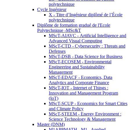
polytechnique
Cycle Ingénieur
X - Titre d’Ingénieur diplômé de l’École
polytechnique
Diplôme de formation gradué de l'Ecole
Polytechnique -MSc&T
MScT-AIAVC - Artificial Intelligence and
Advanced Visual Computing
MScT-CTD - Cybersecurity : Threats and
Defenses
MScT-DSB - Data Science for Business
MScT-ECOSEM - Environmental
Engineering and Sustainability
Management
MScT-EDACF - Economics, Data
Analytics and Corporate Finance
MScT-IOT - Internet of Things :
Innovation and Management Program
(IoT)
MScT-SCUP - Economics for Smart Cities
and Climate Policy
MScT-STEEM - Energy Environment :
Science Technology & Management
Master (DNM)
M1APPMATH - M1 - Applied