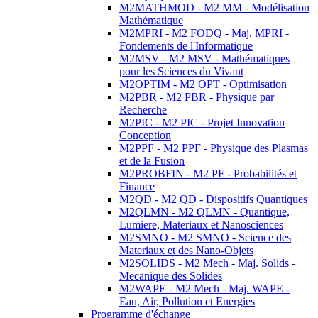
M2MATHMOD - M2 MM - Modélisation
Mathématique
M2MPRI - M2 FODQ - Maj. MPRI -
Fondements de l'Informatique
M2MSV - M2 MSV - Mathématiques
pour les Sciences du Vivant
M2OPTIM - M2 OPT - Optimisation
M2PBR - M2 PBR - Physique par
Recherche
M2PIC - M2 PIC - Projet Innovation
Conception
M2PPF - M2 PPF - Physique des Plasmas
et de la Fusion
M2PROBFIN - M2 PF - Probabilités et
Finance
M2QD - M2 QD - Dispositifs Quantiques
M2QLMN - M2 QLMN - Quantique,
Lumiere, Materiaux et Nanosciences
M2SMNO - M2 SMNO - Science des
Materiaux et des Nano-Objets
M2SOLIDS - M2 Mech - Maj. Solids -
Mecanique des Solides
M2WAPE - M2 Mech - Maj. WAPE -
Eau, Air, Pollution et Energies
Programme d'échange