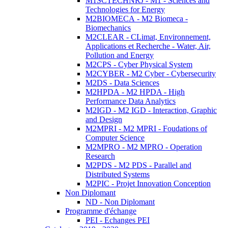
M1SCTECHNRJ - M1 - Sciences and
Technologies for Energy
M2BIOMECA - M2 Biomeca -
Biomechanics
M2CLEAR - CLimat, Environnement,
Applications et Recherche - Water, Air,
Pollution and Energy
M2CPS - Cyber Physical System
M2CYBER - M2 Cyber - Cybersecurity
M2DS - Data Sciences
M2HPDA - M2 HPDA - High
Performance Data Analytics
M2IGD - M2 IGD - Interaction, Graphic
and Design
M2MPRI - M2 MPRI - Foudations of
Computer Science
M2MPRO - M2 MPRO - Operation
Research
M2PDS - M2 PDS - Parallel and
Distributed Systems
M2PIC - Projet Innovation Conception
Non Diplomant
ND - Non Diplomant
Programme d'échange
PEI - Echanges PEI