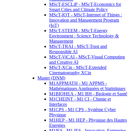
MScT-ESCLiP - MScT-Economics for
Smart Cities and Climate Policy
MScT-IOT - MScT-Internet of Things :
Innovation and Management Program
(IoT)
MScT-STEEM - MScT-Energy
Environment : Science Technology &
Management
MScT-TRAI - MScT-Trust and
Responsible AI
MScT-ViCAI - MScT-Visual Computing
and Creative AI
MScT-XCin - MScT-Extended
Cinematography XCin
Master (DNM)
M1APPMATH - M1 APPMS -
Mathématiques Appliquées et Statistiques
M1BIOHEA - M1 BH - Biologie et Santé
M1CHEINT - M1 CI - Chimie et
Interfaces
M1CPS - M1 CPS - Système Cyber
Physique
M1HEP - M1 HEP - Physique des Hautes
Energies
M1IES - M1 IES - Innovation, Entreprise