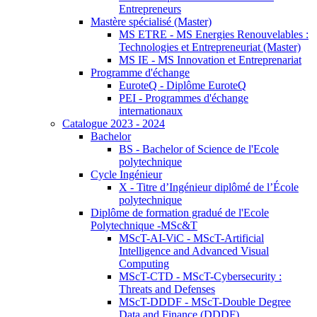
Entrepreneurs
Mastère spécialisé (Master)
MS ETRE - MS Energies Renouvelables :
Technologies et Entrepreneuriat (Master)
MS IE - MS Innovation et Entreprenariat
Programme d'échange
EuroteQ - Diplôme EuroteQ
PEI - Programmes d'échange
internationaux
Catalogue 2023 - 2024
Bachelor
BS - Bachelor of Science de l'Ecole
polytechnique
Cycle Ingénieur
X - Titre d’Ingénieur diplômé de l’École
polytechnique
Diplôme de formation gradué de l'Ecole
Polytechnique -MSc&T
MScT-AI-ViC - MScT-Artificial
Intelligence and Advanced Visual
Computing
MScT-CTD - MScT-Cybersecurity :
Threats and Defenses
MScT-DDDF - MScT-Double Degree
Data and Finance (DDDF)