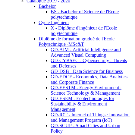
Catalogue 2019 - 2020
Bachelor
BS - Bachelor of Science de l'Ecole
polytechnique
Cycle Ingénieur
X - Diplôme d'ingénieur de l'Ecole
polytechnique
Diplôme de formation gradué de l'Ecole
Polytechnique -MSc&T
GD-AIM - Artificial Intelligence and
Advanced Visual Computing
GD-CYBSEC - Cybersecurity : Threats
and Defenses
GD-DSB - Data Science for Business
GD-EDCF - Economics, Data Analytics
and Corporate Finance
GD-EESTM - Energy Environment :
Science Technology & Management
GD-ESEM - Ecotechnologies for
Sustainability & Environment
Management
GD-IOT - Internet of Things : Innovation
and Management Program (IoT)
GD-SCUP - Smart Cities and Urban
Policy