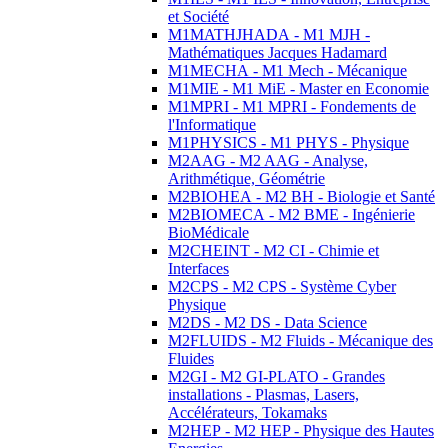
et Société
M1MATHJHADA - M1 MJH -
Mathématiques Jacques Hadamard
M1MECHA - M1 Mech - Mécanique
M1MIE - M1 MiE - Master en Economie
M1MPRI - M1 MPRI - Fondements de
l'Informatique
M1PHYSICS - M1 PHYS - Physique
M2AAG - M2 AAG - Analyse,
Arithmétique, Géométrie
M2BIOHEA - M2 BH - Biologie et Santé
M2BIOMECA - M2 BME - Ingénierie
BioMédicale
M2CHEINT - M2 CI - Chimie et
Interfaces
M2CPS - M2 CPS - Système Cyber
Physique
M2DS - M2 DS - Data Science
M2FLUIDS - M2 Fluids - Mécanique des
Fluides
M2GI - M2 GI-PLATO - Grandes
installations - Plasmas, Lasers,
Accélérateurs, Tokamaks
M2HEP - M2 HEP - Physique des Hautes