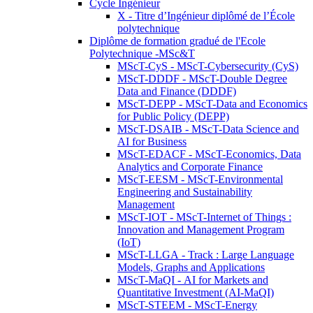
Cycle Ingénieur
X - Titre d’Ingénieur diplômé de l’École
polytechnique
Diplôme de formation gradué de l'Ecole
Polytechnique -MSc&T
MScT-CyS - MScT-Cybersecurity (CyS)
MScT-DDDF - MScT-Double Degree
Data and Finance (DDDF)
MScT-DEPP - MScT-Data and Economics
for Public Policy (DEPP)
MScT-DSAIB - MScT-Data Science and
AI for Business
MScT-EDACF - MScT-Economics, Data
Analytics and Corporate Finance
MScT-EESM - MScT-Environmental
Engineering and Sustainability
Management
MScT-IOT - MScT-Internet of Things :
Innovation and Management Program
(IoT)
MScT-LLGA - Track : Large Language
Models, Graphs and Applications
MScT-MaQI - AI for Markets and
Quantitative Investment (AI-MaQI)
MScT-STEEM - MScT-Energy