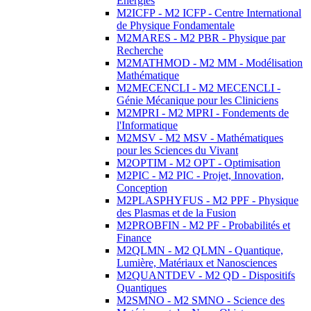
Energies
M2ICFP - M2 ICFP - Centre International
de Physique Fondamentale
M2MARES - M2 PBR - Physique par
Recherche
M2MATHMOD - M2 MM - Modélisation
Mathématique
M2MECENCLI - M2 MECENCLI -
Génie Mécanique pour les Cliniciens
M2MPRI - M2 MPRI - Fondements de
l'Informatique
M2MSV - M2 MSV - Mathématiques
pour les Sciences du Vivant
M2OPTIM - M2 OPT - Optimisation
M2PIC - M2 PIC - Projet, Innovation,
Conception
M2PLASPHYFUS - M2 PPF - Physique
des Plasmas et de la Fusion
M2PROBFIN - M2 PF - Probabilités et
Finance
M2QLMN - M2 QLMN - Quantique,
Lumière, Matériaux et Nanosciences
M2QUANTDEV - M2 QD - Dispositifs
Quantiques
M2SMNO - M2 SMNO - Science des