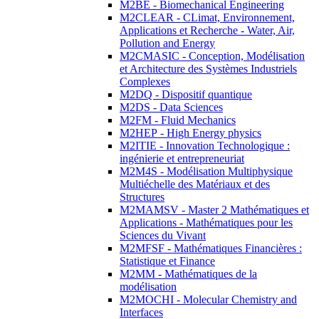
M2BE - Biomechanical Engineering
M2CLEAR - CLimat, Environnement,
Applications et Recherche - Water, Air,
Pollution and Energy
M2CMASIC - Conception, Modélisation
et Architecture des Systèmes Industriels
Complexes
M2DQ - Dispositif quantique
M2DS - Data Sciences
M2FM - Fluid Mechanics
M2HEP - High Energy physics
M2ITIE - Innovation Technologique :
ingénierie et entrepreneuriat
M2M4S - Modélisation Multiphysique
Multiéchelle des Matériaux et des
Structures
M2MAMSV - Master 2 Mathématiques et
Applications - Mathématiques pour les
Sciences du Vivant
M2MFSF - Mathématiques Financières :
Statistique et Finance
M2MM - Mathématiques de la
modélisation
M2MOCHI - Molecular Chemistry and
Interfaces