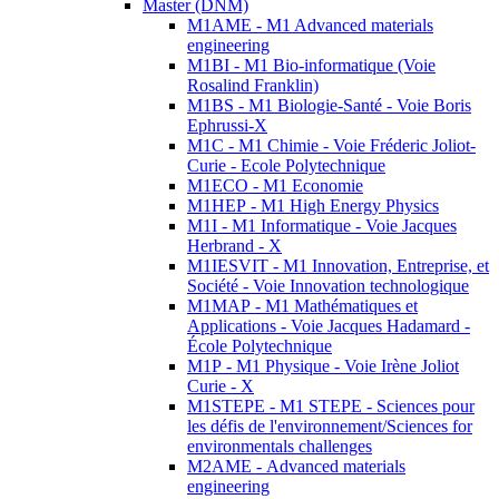
Master (DNM)
M1AME - M1 Advanced materials
engineering
M1BI - M1 Bio-informatique (Voie
Rosalind Franklin)
M1BS - M1 Biologie-Santé - Voie Boris
Ephrussi-X
M1C - M1 Chimie - Voie Fréderic Joliot-
Curie - Ecole Polytechnique
M1ECO - M1 Economie
M1HEP - M1 High Energy Physics
M1I - M1 Informatique - Voie Jacques
Herbrand - X
M1IESVIT - M1 Innovation, Entreprise, et
Société - Voie Innovation technologique
M1MAP - M1 Mathématiques et
Applications - Voie Jacques Hadamard -
École Polytechnique
M1P - M1 Physique - Voie Irène Joliot
Curie - X
M1STEPE - M1 STEPE - Sciences pour
les défis de l'environnement/Sciences for
environmentals challenges
M2AME - Advanced materials
engineering