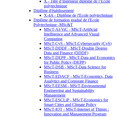
X - Titre d’Ingénieur diplômé de l’École
polytechnique
Diplôme d'établissement
X-4A - Diplôme de l'Ecole polytechnique
Diplôme de formation gradué de l'Ecole
Polytechnique -MSc&T
MScT-AI-ViC - MScT-Artificial
Intelligence and Advanced Visual
Computing
MScT-CyS - MScT-Cybersecurity (CyS)
MScT-DDDF - MScT-Double Degree
Data and Finance (DDDF)
MScT-DEPP - MScT-Data and Economics
for Public Policy (DEPP)
MScT-DSB - MScT-Data Science for
Business
MScT-EDACF - MScT-Economics, Data
Analytics and Corporate Finance
MScT-EESM - MScT-Environmental
Engineering and Sustainability
Management
MScT-ESCLiP - MScT-Economics for
Smart Cities and Climate Policy
MScT-IOT - MScT-Internet of Things :
Innovation and Management Program