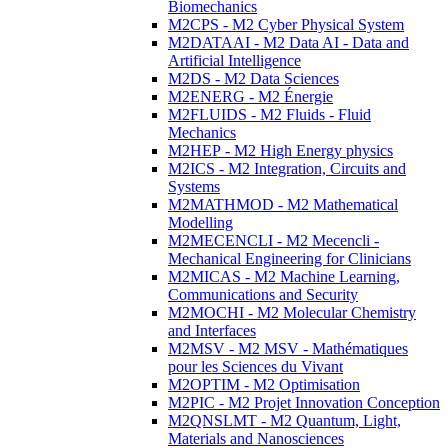
Biomechanics
M2CPS - M2 Cyber Physical System
M2DATAAI - M2 Data AI - Data and
Artificial Intelligence
M2DS - M2 Data Sciences
M2ENERG - M2 Énergie
M2FLUIDS - M2 Fluids - Fluid
Mechanics
M2HEP - M2 High Energy physics
M2ICS - M2 Integration, Circuits and
Systems
M2MATHMOD - M2 Mathematical
Modelling
M2MECENCLI - M2 Mecencli -
Mechanical Engineering for Clinicians
M2MICAS - M2 Machine Learning,
Communications and Security
M2MOCHI - M2 Molecular Chemistry
and Interfaces
M2MSV - M2 MSV - Mathématiques
pour les Sciences du Vivant
M2OPTIM - M2 Optimisation
M2PIC - M2 Projet Innovation Conception
M2QNSLMT - M2 Quantum, Light,
Materials and Nanosciences