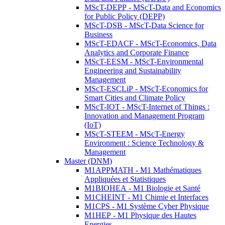
MScT-DEPP - MScT-Data and Economics
for Public Policy (DEPP)
MScT-DSB - MScT-Data Science for
Business
MScT-EDACF - MScT-Economics, Data
Analytics and Corporate Finance
MScT-EESM - MScT-Environmental
Engineering and Sustainability
Management
MScT-ESCLiP - MScT-Economics for
Smart Cities and Climate Policy
MScT-IOT - MScT-Internet of Things :
Innovation and Management Program
(IoT)
MScT-STEEM - MScT-Energy
Environment : Science Technology &
Management
Master (DNM)
M1APPMATH - M1 Mathématiques
Appliquées et Statistiques
M1BIOHEA - M1 Biologie et Santé
M1CHEINT - M1 Chimie et Interfaces
M1CPS - M1 Système Cyber Physique
M1HEP - M1 Physique des Hautes
Energies