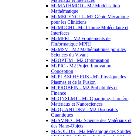
Matériaux et Interfaces
M2MATHMOD - M2 Modélisation
Mathématique
M2MECENCLI - M2 Génie Mécanique
pour les Cliniciens
M2MOCHI - M2 Chimie Moléculaire et
Interfaces
M2MPRI - M2 Fondements de
l'Informatique MPRI
M2MSV - M2 Mathématiques pour les
Sciences du Vivant
M2OPTIM - M2 Optimisation
M2PIC - M2 Projet, Innovation,
Conception
M2PLASPHYFUS - M2 Physique des
Plasmas et de la Fusion
M2PROBFIN - M2 Probabilités et
Finance
M2QNSLMT - M2 Quantique, Lumière,
Matériaux et Nanosciences
M2QUANTDEV - M2 Dispositifs
Quantiques
M2SMNO - M2 Science des Matériaux et
des Nano-Objets
M2SOLIDS - M2 Mécanique des Solides