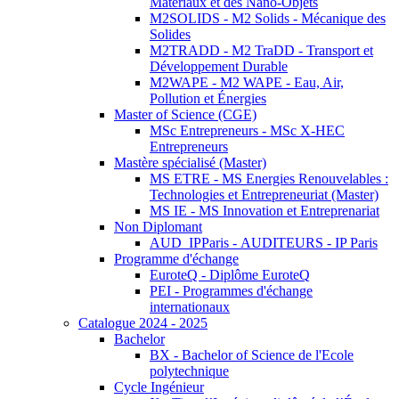
Matériaux et des Nano-Objets
M2SOLIDS - M2 Solids - Mécanique des
Solides
M2TRADD - M2 TraDD - Transport et
Développement Durable
M2WAPE - M2 WAPE - Eau, Air,
Pollution et Énergies
Master of Science (CGE)
MSc Entrepreneurs - MSc X-HEC
Entrepreneurs
Mastère spécialisé (Master)
MS ETRE - MS Energies Renouvelables :
Technologies et Entrepreneuriat (Master)
MS IE - MS Innovation et Entreprenariat
Non Diplomant
AUD_IPParis - AUDITEURS - IP Paris
Programme d'échange
EuroteQ - Diplôme EuroteQ
PEI - Programmes d'échange
internationaux
Catalogue 2024 - 2025
Bachelor
BX - Bachelor of Science de l'Ecole
polytechnique
Cycle Ingénieur