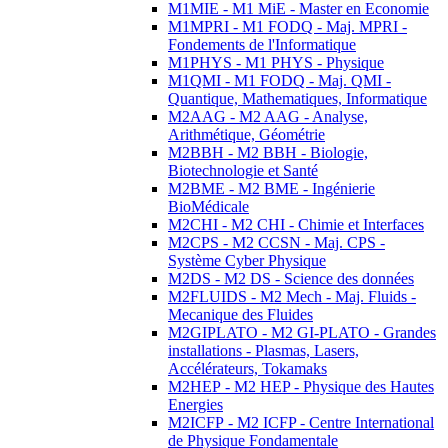
M1MIE - M1 MiE - Master en Economie
M1MPRI - M1 FODQ - Maj. MPRI -
Fondements de l'Informatique
M1PHYS - M1 PHYS - Physique
M1QMI - M1 FODQ - Maj. QMI -
Quantique, Mathematiques, Informatique
M2AAG - M2 AAG - Analyse,
Arithmétique, Géométrie
M2BBH - M2 BBH - Biologie,
Biotechnologie et Santé
M2BME - M2 BME - Ingénierie
BioMédicale
M2CHI - M2 CHI - Chimie et Interfaces
M2CPS - M2 CCSN - Maj. CPS -
Système Cyber Physique
M2DS - M2 DS - Science des données
M2FLUIDS - M2 Mech - Maj. Fluids -
Mecanique des Fluides
M2GIPLATO - M2 GI-PLATO - Grandes
installations - Plasmas, Lasers,
Accélérateurs, Tokamaks
M2HEP - M2 HEP - Physique des Hautes
Energies
M2ICFP - M2 ICFP - Centre International
de Physique Fondamentale