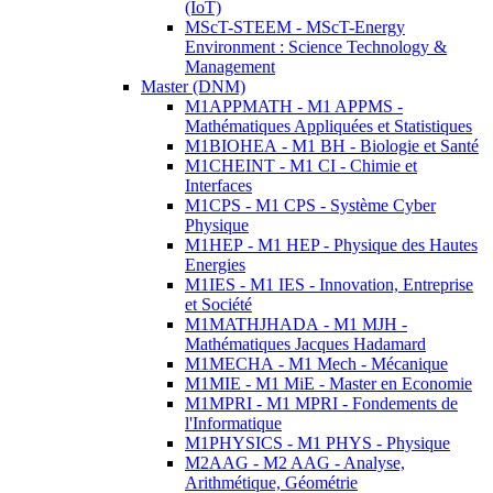
(IoT)
MScT-STEEM - MScT-Energy
Environment : Science Technology &
Management
Master (DNM)
M1APPMATH - M1 APPMS -
Mathématiques Appliquées et Statistiques
M1BIOHEA - M1 BH - Biologie et Santé
M1CHEINT - M1 CI - Chimie et
Interfaces
M1CPS - M1 CPS - Système Cyber
Physique
M1HEP - M1 HEP - Physique des Hautes
Energies
M1IES - M1 IES - Innovation, Entreprise
et Société
M1MATHJHADA - M1 MJH -
Mathématiques Jacques Hadamard
M1MECHA - M1 Mech - Mécanique
M1MIE - M1 MiE - Master en Economie
M1MPRI - M1 MPRI - Fondements de
l'Informatique
M1PHYSICS - M1 PHYS - Physique
M2AAG - M2 AAG - Analyse,
Arithmétique, Géométrie