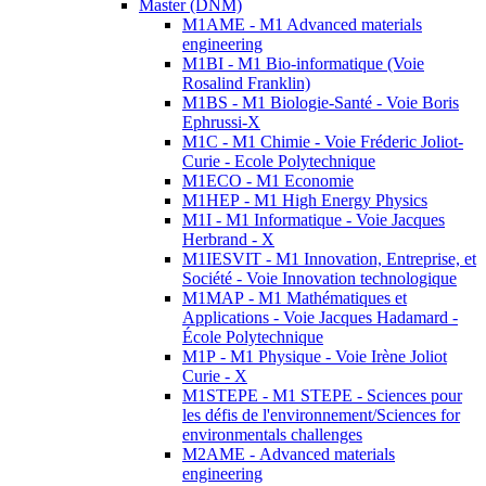
Master (DNM)
M1AME - M1 Advanced materials
engineering
M1BI - M1 Bio-informatique (Voie
Rosalind Franklin)
M1BS - M1 Biologie-Santé - Voie Boris
Ephrussi-X
M1C - M1 Chimie - Voie Fréderic Joliot-
Curie - Ecole Polytechnique
M1ECO - M1 Economie
M1HEP - M1 High Energy Physics
M1I - M1 Informatique - Voie Jacques
Herbrand - X
M1IESVIT - M1 Innovation, Entreprise, et
Société - Voie Innovation technologique
M1MAP - M1 Mathématiques et
Applications - Voie Jacques Hadamard -
École Polytechnique
M1P - M1 Physique - Voie Irène Joliot
Curie - X
M1STEPE - M1 STEPE - Sciences pour
les défis de l'environnement/Sciences for
environmentals challenges
M2AME - Advanced materials
engineering