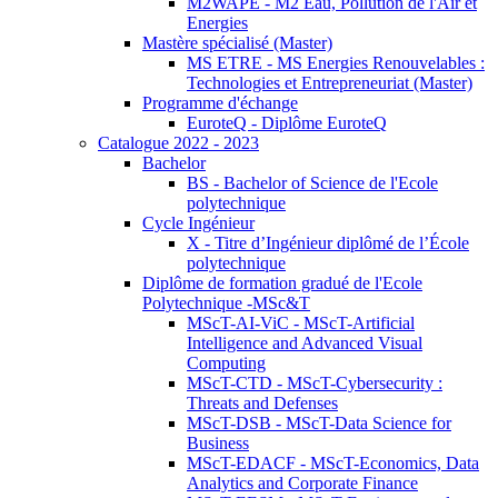
M2WAPE - M2 Eau, Pollution de l'Air et
Energies
Mastère spécialisé (Master)
MS ETRE - MS Energies Renouvelables :
Technologies et Entrepreneuriat (Master)
Programme d'échange
EuroteQ - Diplôme EuroteQ
Catalogue 2022 - 2023
Bachelor
BS - Bachelor of Science de l'Ecole
polytechnique
Cycle Ingénieur
X - Titre d’Ingénieur diplômé de l’École
polytechnique
Diplôme de formation gradué de l'Ecole
Polytechnique -MSc&T
MScT-AI-ViC - MScT-Artificial
Intelligence and Advanced Visual
Computing
MScT-CTD - MScT-Cybersecurity :
Threats and Defenses
MScT-DSB - MScT-Data Science for
Business
MScT-EDACF - MScT-Economics, Data
Analytics and Corporate Finance