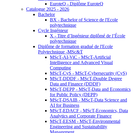
EuroteQ - Diplôme EuroteQ
Catalogue 2025 - 2026
Bachelor
BX - Bachelor of Science de l'Ecole
polytechnique
Cycle Ingénieur
X - Titre d’Ingénieur diplômé de l’École
polytechnique
Diplôme de formation gradué de l'Ecole
Polytechnique -MSc&T
MScT-AI-ViC - MScT-Artificial
Intelligence and Advanced Visual
Computing
MScT-CyS - MScT-Cybersecurity (CyS)
MScT-DDDF - MScT-Double Degree
Data and Finance (DDDF)
MScT-DEPP - MScT-Data and Economics
for Public Policy (DEPP)
MScT-DSAIB - MScT-Data Science and
AI for Business
MScT-EDACF - MScT-Economics, Data
Analytics and Corporate Finance
MScT-EESM - MScT-Environmental
Engineering and Sustainability
Management