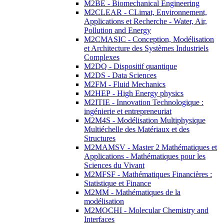
M2BE - Biomechanical Engineering
M2CLEAR - CLimat, Environnement,
Applications et Recherche - Water, Air,
Pollution and Energy
M2CMASIC - Conception, Modélisation
et Architecture des Systèmes Industriels
Complexes
M2DQ - Dispositif quantique
M2DS - Data Sciences
M2FM - Fluid Mechanics
M2HEP - High Energy physics
M2ITIE - Innovation Technologique :
ingénierie et entrepreneuriat
M2M4S - Modélisation Multiphysique
Multiéchelle des Matériaux et des
Structures
M2MAMSV - Master 2 Mathématiques et
Applications - Mathématiques pour les
Sciences du Vivant
M2MFSF - Mathématiques Financières :
Statistique et Finance
M2MM - Mathématiques de la
modélisation
M2MOCHI - Molecular Chemistry and
Interfaces