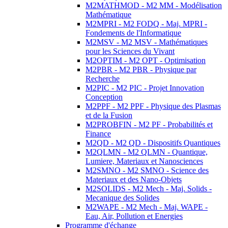
M2MATHMOD - M2 MM - Modélisation
Mathématique
M2MPRI - M2 FODQ - Maj. MPRI -
Fondements de l'Informatique
M2MSV - M2 MSV - Mathématiques
pour les Sciences du Vivant
M2OPTIM - M2 OPT - Optimisation
M2PBR - M2 PBR - Physique par
Recherche
M2PIC - M2 PIC - Projet Innovation
Conception
M2PPF - M2 PPF - Physique des Plasmas
et de la Fusion
M2PROBFIN - M2 PF - Probabilités et
Finance
M2QD - M2 QD - Dispositifs Quantiques
M2QLMN - M2 QLMN - Quantique,
Lumiere, Materiaux et Nanosciences
M2SMNO - M2 SMNO - Science des
Materiaux et des Nano-Objets
M2SOLIDS - M2 Mech - Maj. Solids -
Mecanique des Solides
M2WAPE - M2 Mech - Maj. WAPE -
Eau, Air, Pollution et Energies
Programme d'échange