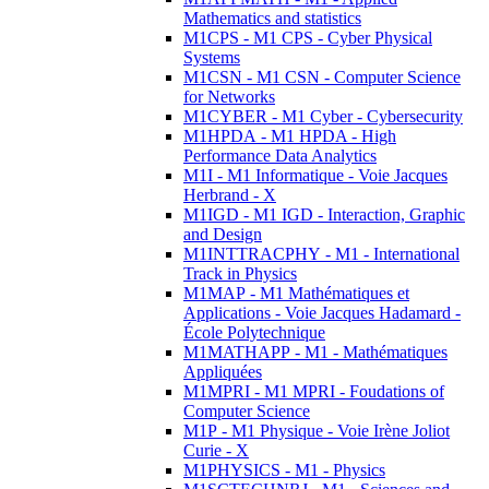
Mathematics and statistics
M1CPS - M1 CPS - Cyber Physical
Systems
M1CSN - M1 CSN - Computer Science
for Networks
M1CYBER - M1 Cyber - Cybersecurity
M1HPDA - M1 HPDA - High
Performance Data Analytics
M1I - M1 Informatique - Voie Jacques
Herbrand - X
M1IGD - M1 IGD - Interaction, Graphic
and Design
M1INTTRACPHY - M1 - International
Track in Physics
M1MAP - M1 Mathématiques et
Applications - Voie Jacques Hadamard -
École Polytechnique
M1MATHAPP - M1 - Mathématiques
Appliquées
M1MPRI - M1 MPRI - Foudations of
Computer Science
M1P - M1 Physique - Voie Irène Joliot
Curie - X
M1PHYSICS - M1 - Physics