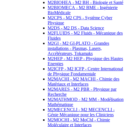
M2BIOHEA - M2 BH - Biologie et Santé
M2BIOMECA - M2 BME - Ingénierie
BioMédicale
M2CPS - M2 CPS - Système Cyber
Physique
M2DS - M2 DS - Data Science
M2FLUIDS - M2 Fluids - Mécanique des
Fluides
M2GI - M2 GI-PLATO - Grandes
installations - Plasmas, Lasers,
Accélérateurs, Tokamaks
M2HEP - M2 HEP - Physique des Hautes
Energies
M2ICFP - M2 ICFP - Centre International
de Physique Fondamentale
M2MACHI - M2 MACHI - Chimie des
Matériaux et Interfaces
M2MARES - M2 PBR - Physique par
Recherche
M2MATHMOD - M2 MM - Modélisation
Mathématique
M2MECENCLI - M2 MECENCLI -
Génie Mécanique pour les Cliniciens
M2MOCHI - M2 MoChI - Chimie
Moléculaire et Interfaces