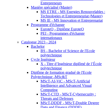
Entrepreneurs
Mastère spécialisé (Master)
MS ETRE - MS Energies Renouvelables :
Technologies et Entrepreneuriat (Master)
MS IE - MS Innovation et Entreprenariat
Programme d'échange
EuroteQ - Diplôme EuroteQ
PEI - Programmes d'échange
internationaux
Catalogue 2023 - 2024
Bachelor
BS - Bachelor of Science de l'Ecole
polytechnique
Cycle Ingénieur
X - Titre d’Ingénieur diplômé de l’École
polytechnique
Diplôme de formation gradué de l'Ecole
Polytechnique -MSc&T
MScT-AI-ViC - MScT-Artificial
Intelligence and Advanced Visual
Computing
MScT-CTD - MScT-Cybersecurity :
Threats and Defenses
MScT-DDDF - MScT-Double Degree
Data and Finance (DDDF)