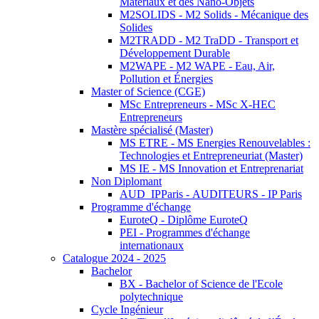
Matériaux et des Nano-Objets
M2SOLIDS - M2 Solids - Mécanique des
Solides
M2TRADD - M2 TraDD - Transport et
Développement Durable
M2WAPE - M2 WAPE - Eau, Air,
Pollution et Énergies
Master of Science (CGE)
MSc Entrepreneurs - MSc X-HEC
Entrepreneurs
Mastère spécialisé (Master)
MS ETRE - MS Energies Renouvelables :
Technologies et Entrepreneuriat (Master)
MS IE - MS Innovation et Entreprenariat
Non Diplomant
AUD_IPParis - AUDITEURS - IP Paris
Programme d'échange
EuroteQ - Diplôme EuroteQ
PEI - Programmes d'échange
internationaux
Catalogue 2024 - 2025
Bachelor
BX - Bachelor of Science de l'Ecole
polytechnique
Cycle Ingénieur