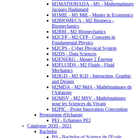
M1MATHJHADA - M1 - Mathematiques
Jacques Hadamard
M1MIE - M1 MiE - Master in Economics
M2BIOMECA - M2 Biomeca -
Biomechanics
M2BM - M2 Biomechanics
M2CFP - M2 CFP - Concepts in
Fundamental Physics
M2CPS - Cyber Physical System
M2DS - Data Sciences
M2ENERG - Master 2 Énergie
M2FLUIDS - M2 Fluids - Fluid
Mechanics
M2IGD - M2 IGD - Interaction, Graphic
and Design
M2MDA - M2 MdA - Mathématiques de
l'Aléatoire
M2MSV - M2 MSV - Mathématiques
pour les Sciences du Vivant
M2PIC - Projet Innovation Conception
Programme d'échange
PEI - Echanges PEI
Catalogue 2020 - 2021
Bachelor
BS - Bachelor of Science de l'Ecole