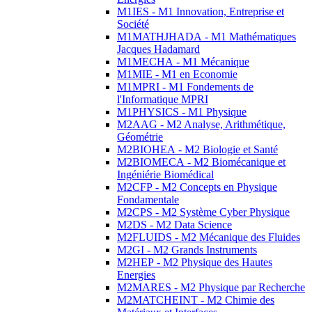
M1IES - M1 Innovation, Entreprise et
Société
M1MATHJHADA - M1 Mathématiques
Jacques Hadamard
M1MECHA - M1 Mécanique
M1MIE - M1 en Economie
M1MPRI - M1 Fondements de
l'Informatique MPRI
M1PHYSICS - M1 Physique
M2AAG - M2 Analyse, Arithmétique,
Géométrie
M2BIOHEA - M2 Biologie et Santé
M2BIOMECA - M2 Biomécanique et
Ingéniérie Biomédical
M2CFP - M2 Concepts en Physique
Fondamentale
M2CPS - M2 Système Cyber Physique
M2DS - M2 Data Science
M2FLUIDS - M2 Mécanique des Fluides
M2GI - M2 Grands Instruments
M2HEP - M2 Physique des Hautes
Energies
M2MARES - M2 Physique par Recherche
M2MATCHEINT - M2 Chimie des