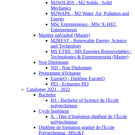
M2SOLIDS - M2 Solids - Solid
Mechanics
M2WAPE - M2 Water, Air, Pollution and
Energy
MSc Entrepreneurs - MSc X-HEC
Entrepreneurs
Mastère spécialisé (Master)
M2REST - Renewable Energy, Science
and Technology
MS ETRE - MS Energies Renouvelables :
Technologies & Entrepreneuriat (Master)
Non Diplomant
ND - Non Diplomant
Programme d'échange
EuroteQ - Diplôme EuroteQ
PEI - Echanges PEI
Catalogue 2021 - 2022
Bachelor
BS - Bachelor of Science de l'Ecole
polytechnique
Cycle Ingénieur
X - Titre d’Ingénieur diplômé de l’École
polytechnique
Diplôme de formation gradué de l'Ecole
Polytechnique -MSc&T