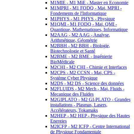
M1MIE - M1 MiE - Master en Economie
M1MPRI - M1 FODQ - Maj. MPRI -
Fondements de l'Informatique
M1PHYS - M1 PHYS - Physique
M1QMI - M1 FODQ - Maj. QMI -
Quantique, Mathematiques, Informatique
M2AAG - M2 AAG - Analyse,
Arithmétique, Géométrie
M2BBH - M2 BBH - Biologie,
Biotechnologie et Santé
M2BME - M2 BME - Ingénierie
BioMédicale
M2CHI - M2 CHI - Chimie et Interfaces
M2CPS - M2 CCSN - Maj. CPS -
Système Cyber Physique
M2DS - M2 DS - Science des données
M2FLUIDS - M2 Mech - Maj. Fluids -
Mecanique des Fluides
M2GIPLATO - M2 GI-PLATO - Grandes
installations - Plasmas, Lasers,
Accélérateurs, Tokamaks
M2HEP - M2 HEP - Physique des Hautes
Energies
M2ICFP - M2 ICFP - Centre International
de Physique Fondamentale