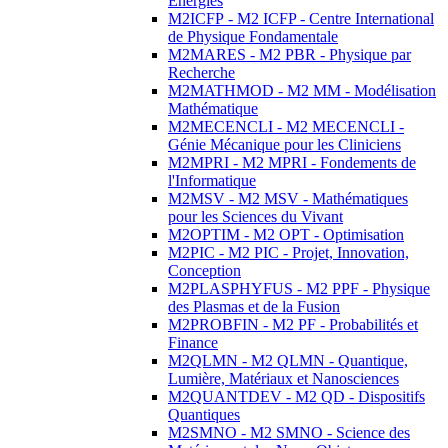
Energies
M2ICFP - M2 ICFP - Centre International
de Physique Fondamentale
M2MARES - M2 PBR - Physique par
Recherche
M2MATHMOD - M2 MM - Modélisation
Mathématique
M2MECENCLI - M2 MECENCLI -
Génie Mécanique pour les Cliniciens
M2MPRI - M2 MPRI - Fondements de
l'Informatique
M2MSV - M2 MSV - Mathématiques
pour les Sciences du Vivant
M2OPTIM - M2 OPT - Optimisation
M2PIC - M2 PIC - Projet, Innovation,
Conception
M2PLASPHYFUS - M2 PPF - Physique
des Plasmas et de la Fusion
M2PROBFIN - M2 PF - Probabilités et
Finance
M2QLMN - M2 QLMN - Quantique,
Lumière, Matériaux et Nanosciences
M2QUANTDEV - M2 QD - Dispositifs
Quantiques
M2SMNO - M2 SMNO - Science des