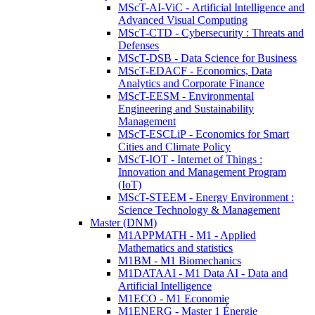
MScT-AI-ViC - Artificial Intelligence and
Advanced Visual Computing
MScT-CTD - Cybersecurity : Threats and
Defenses
MScT-DSB - Data Science for Business
MScT-EDACF - Economics, Data
Analytics and Corporate Finance
MScT-EESM - Environmental
Engineering and Sustainability
Management
MScT-ESCLiP - Economics for Smart
Cities and Climate Policy
MScT-IOT - Internet of Things :
Innovation and Management Program
(IoT)
MScT-STEEM - Energy Environment :
Science Technology & Management
Master (DNM)
M1APPMATH - M1 - Applied
Mathematics and statistics
M1BM - M1 Biomechanics
M1DATAAI - M1 Data AI - Data and
Artificial Intelligence
M1ECO - M1 Economie
M1ENERG - Master 1 Énergie