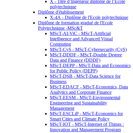
X - Titre d’Ingénieur diplômé de l’École
polytechnique
Diplôme d'établissement
X-4A - Diplôme de l'Ecole polytechnique
Diplôme de formation gradué de l'Ecole
Polytechnique -MSc&T
MScT-AI-ViC - MScT-Artificial
Intelligence and Advanced Visual
Computing
MScT-CyS - MScT-Cybersecurity (CyS)
MScT-DDDF - MScT-Double Degree
Data and Finance (DDDF)
MScT-DEPP - MScT-Data and Economics
for Public Policy (DEPP)
MScT-DSB - MScT-Data Science for
Business
MScT-EDACF - MScT-Economics, Data
Analytics and Corporate Finance
MScT-EESM - MScT-Environmental
Engineering and Sustainability
Management
MScT-ESCLiP - MScT-Economics for
Smart Cities and Climate Policy
MScT-IOT - MScT-Internet of Things :
Innovation and Management Program