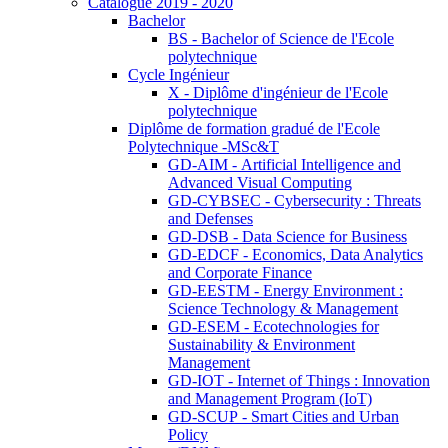
Catalogue 2019 - 2020
Bachelor
BS - Bachelor of Science de l'Ecole
polytechnique
Cycle Ingénieur
X - Diplôme d'ingénieur de l'Ecole
polytechnique
Diplôme de formation gradué de l'Ecole
Polytechnique -MSc&T
GD-AIM - Artificial Intelligence and
Advanced Visual Computing
GD-CYBSEC - Cybersecurity : Threats
and Defenses
GD-DSB - Data Science for Business
GD-EDCF - Economics, Data Analytics
and Corporate Finance
GD-EESTM - Energy Environment :
Science Technology & Management
GD-ESEM - Ecotechnologies for
Sustainability & Environment
Management
GD-IOT - Internet of Things : Innovation
and Management Program (IoT)
GD-SCUP - Smart Cities and Urban
Policy