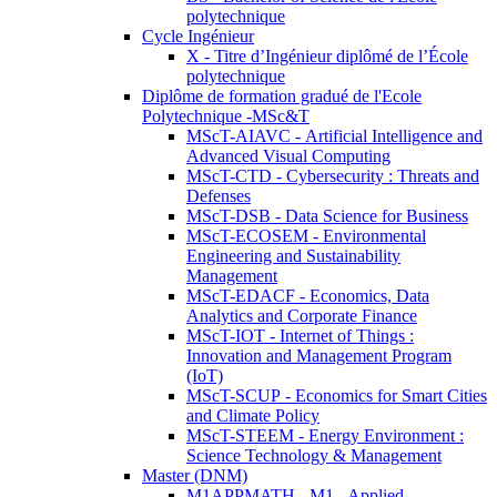
polytechnique
Cycle Ingénieur
X - Titre d’Ingénieur diplômé de l’École
polytechnique
Diplôme de formation gradué de l'Ecole
Polytechnique -MSc&T
MScT-AIAVC - Artificial Intelligence and
Advanced Visual Computing
MScT-CTD - Cybersecurity : Threats and
Defenses
MScT-DSB - Data Science for Business
MScT-ECOSEM - Environmental
Engineering and Sustainability
Management
MScT-EDACF - Economics, Data
Analytics and Corporate Finance
MScT-IOT - Internet of Things :
Innovation and Management Program
(IoT)
MScT-SCUP - Economics for Smart Cities
and Climate Policy
MScT-STEEM - Energy Environment :
Science Technology & Management
Master (DNM)
M1APPMATH - M1 - Applied