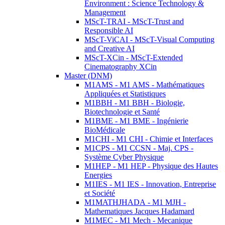
Environment : Science Technology &
Management
MScT-TRAI - MScT-Trust and
Responsible AI
MScT-ViCAI - MScT-Visual Computing
and Creative AI
MScT-XCin - MScT-Extended
Cinematography XCin
Master (DNM)
M1AMS - M1 AMS - Mathématiques
Appliquées et Statistiques
M1BBH - M1 BBH - Biologie,
Biotechnologie et Santé
M1BME - M1 BME - Ingénierie
BioMédicale
M1CHI - M1 CHI - Chimie et Interfaces
M1CPS - M1 CCSN - Maj. CPS -
Système Cyber Physique
M1HEP - M1 HEP - Physique des Hautes
Energies
M1IES - M1 IES - Innovation, Entreprise
et Société
M1MATHJHADA - M1 MJH -
Mathematiques Jacques Hadamard
M1MEC - M1 Mech - Mecanique