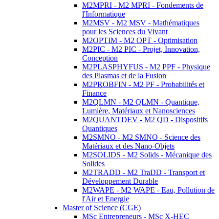
M2MPRI - M2 MPRI - Fondements de
l'Informatique
M2MSV - M2 MSV - Mathématiques
pour les Sciences du Vivant
M2OPTIM - M2 OPT - Optimisation
M2PIC - M2 PIC - Projet, Innovation,
Conception
M2PLASPHYFUS - M2 PPF - Physique
des Plasmas et de la Fusion
M2PROBFIN - M2 PF - Probabilités et
Finance
M2QLMN - M2 QLMN - Quantique,
Lumière, Matériaux et Nanosciences
M2QUANTDEV - M2 QD - Dispositifs
Quantiques
M2SMNO - M2 SMNO - Science des
Matériaux et des Nano-Objets
M2SOLIDS - M2 Solids - Mécanique des
Solides
M2TRADD - M2 TraDD - Transport et
Développement Durable
M2WAPE - M2 WAPE - Eau, Pollution de
l'Air et Energie
Master of Science (CGE)
MSc Entrepreneurs - MSc X-HEC