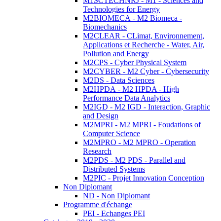
M1SCTECHNRJ - M1 - Sciences and
Technologies for Energy
M2BIOMECA - M2 Biomeca -
Biomechanics
M2CLEAR - CLimat, Environnement,
Applications et Recherche - Water, Air,
Pollution and Energy
M2CPS - Cyber Physical System
M2CYBER - M2 Cyber - Cybersecurity
M2DS - Data Sciences
M2HPDA - M2 HPDA - High
Performance Data Analytics
M2IGD - M2 IGD - Interaction, Graphic
and Design
M2MPRI - M2 MPRI - Foudations of
Computer Science
M2MPRO - M2 MPRO - Operation
Research
M2PDS - M2 PDS - Parallel and
Distributed Systems
M2PIC - Projet Innovation Conception
Non Diplomant
ND - Non Diplomant
Programme d'échange
PEI - Echanges PEI