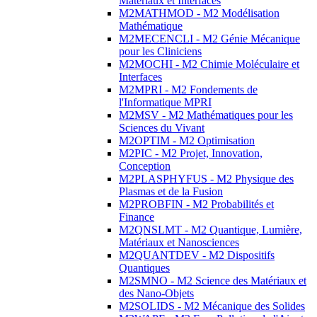
Matériaux et Interfaces
M2MATHMOD - M2 Modélisation
Mathématique
M2MECENCLI - M2 Génie Mécanique
pour les Cliniciens
M2MOCHI - M2 Chimie Moléculaire et
Interfaces
M2MPRI - M2 Fondements de
l'Informatique MPRI
M2MSV - M2 Mathématiques pour les
Sciences du Vivant
M2OPTIM - M2 Optimisation
M2PIC - M2 Projet, Innovation,
Conception
M2PLASPHYFUS - M2 Physique des
Plasmas et de la Fusion
M2PROBFIN - M2 Probabilités et
Finance
M2QNSLMT - M2 Quantique, Lumière,
Matériaux et Nanosciences
M2QUANTDEV - M2 Dispositifs
Quantiques
M2SMNO - M2 Science des Matériaux et
des Nano-Objets
M2SOLIDS - M2 Mécanique des Solides