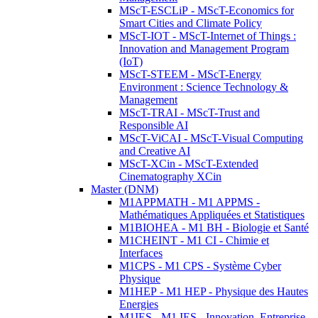
MScT-ESCLiP - MScT-Economics for
Smart Cities and Climate Policy
MScT-IOT - MScT-Internet of Things :
Innovation and Management Program
(IoT)
MScT-STEEM - MScT-Energy
Environment : Science Technology &
Management
MScT-TRAI - MScT-Trust and
Responsible AI
MScT-ViCAI - MScT-Visual Computing
and Creative AI
MScT-XCin - MScT-Extended
Cinematography XCin
Master (DNM)
M1APPMATH - M1 APPMS -
Mathématiques Appliquées et Statistiques
M1BIOHEA - M1 BH - Biologie et Santé
M1CHEINT - M1 CI - Chimie et
Interfaces
M1CPS - M1 CPS - Système Cyber
Physique
M1HEP - M1 HEP - Physique des Hautes
Energies
M1IES - M1 IES - Innovation, Entreprise