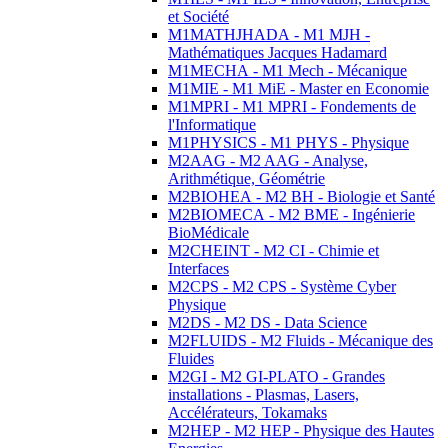
et Société
M1MATHJHADA - M1 MJH -
Mathématiques Jacques Hadamard
M1MECHA - M1 Mech - Mécanique
M1MIE - M1 MiE - Master en Economie
M1MPRI - M1 MPRI - Fondements de
l'Informatique
M1PHYSICS - M1 PHYS - Physique
M2AAG - M2 AAG - Analyse,
Arithmétique, Géométrie
M2BIOHEA - M2 BH - Biologie et Santé
M2BIOMECA - M2 BME - Ingénierie
BioMédicale
M2CHEINT - M2 CI - Chimie et
Interfaces
M2CPS - M2 CPS - Système Cyber
Physique
M2DS - M2 DS - Data Science
M2FLUIDS - M2 Fluids - Mécanique des
Fluides
M2GI - M2 GI-PLATO - Grandes
installations - Plasmas, Lasers,
Accélérateurs, Tokamaks
M2HEP - M2 HEP - Physique des Hautes