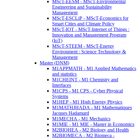
MScT-EESM - MScT-Environmental
Engineering and Sustainability
Management
MScT-ESCLiP - MScT-Economics for
Smart Cities and Climate Policy
MScT-IOT - MScT-Internet of Things :
Innovation and Management Program
(IoT)
MScT-STEEM - MScT-Energy
Environment : Science Technology &
Management
Master (DNM)
M1APPMATH - M1 Applied Mathematics
and statistics
M1CHEINT - M1 Chemistry and
Interfaces
M1CPS - M1 CPS - Cyber Physical
Systems
M1HEP - M1 High Energy Physics
M1MATHJHADA - M1 Mathematiques
Jacques Hadamard
M1MECHA - M1 Mechanics
M1MIE - M1 MIE - Master in Economics
M2BIOHEA - M2 Biology and Health
M2BIOMECA - M2 Biomeca -