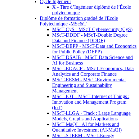
Cycle Ingénieur
X - Titre d’Ingénieur diplômé de l’École
polytechnique
Diplôme de formation gradué de l'Ecole
Polytechnique -MSc&T
MScT-CyS - MScT-Cybersecurity (CyS)
MScT-DDDF - MScT-Double Degree
Data and Finance (DDDF)
MScT-DEPP - MScT-Data and Economics
for Public Policy (DEPP)
MScT-DSAIB - MScT-Data Science and
AI for Business
MScT-EDACF - MScT-Economics, Data
Analytics and Corporate Finance
MScT-EESM - MScT-Environmental
Engineering and Sustainability
Management
MScT-IOT - MScT-Internet of Things :
Innovation and Management Program
(IoT)
MScT-LLGA - Track : Large Language
Models, Graphs and Applications
MScT-MaQI - AI for Markets and
Quantitative Investment (AI-MaQI)
MScT-STEEM - MScT-Energy