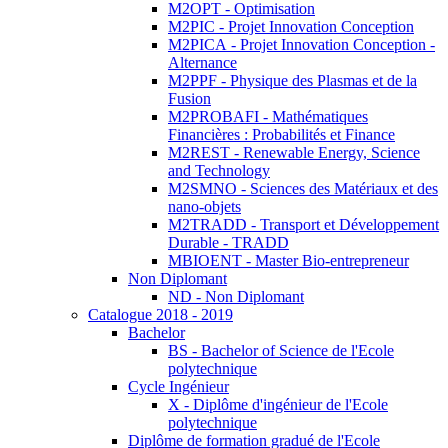
M2OPT - Optimisation
M2PIC - Projet Innovation Conception
M2PICA - Projet Innovation Conception -
Alternance
M2PPF - Physique des Plasmas et de la
Fusion
M2PROBAFI - Mathématiques
Financières : Probabilités et Finance
M2REST - Renewable Energy, Science
and Technology
M2SMNO - Sciences des Matériaux et des
nano-objets
M2TRADD - Transport et Développement
Durable - TRADD
MBIOENT - Master Bio-entrepreneur
Non Diplomant
ND - Non Diplomant
Catalogue 2018 - 2019
Bachelor
BS - Bachelor of Science de l'Ecole
polytechnique
Cycle Ingénieur
X - Diplôme d'ingénieur de l'Ecole
polytechnique
Diplôme de formation gradué de l'Ecole