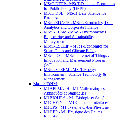
MScT-DEPP - MScT-Data and Economics
for Public Policy (DEPP)
MScT-DSB - MScT-Data Science for
Business
MScT-EDACF - MScT-Economics, Data
Analytics and Corporate Finance
MScT-EESM - MScT-Environmental
Engineering and Sustainability
Management
MScT-ESCLiP - MScT-Economics for
Smart Cities and Climate Policy
MScT-IOT - MScT-Internet of Things :
Innovation and Management Program
(IoT)
MScT-STEEM - MScT-Energy
Environment : Science Technology &
Management
Master (DNM)
M1APPMATH - M1 Mathématiques
Appliquées et Statistiques
M1BIOHEA - M1 Biologie et Santé
M1CHEINT - M1 Chimie et Interfaces
M1CPS - M1 Système Cyber Physique
M1HEP - M1 Physique des Hautes
Energies