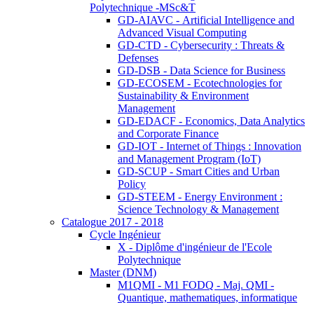
Polytechnique -MSc&T
GD-AIAVC - Artificial Intelligence and
Advanced Visual Computing
GD-CTD - Cybersecurity : Threats &
Defenses
GD-DSB - Data Science for Business
GD-ECOSEM - Ecotechnologies for
Sustainability & Environment
Management
GD-EDACF - Economics, Data Analytics
and Corporate Finance
GD-IOT - Internet of Things : Innovation
and Management Program (IoT)
GD-SCUP - Smart Cities and Urban
Policy
GD-STEEM - Energy Environment :
Science Technology & Management
Catalogue 2017 - 2018
Cycle Ingénieur
X - Diplôme d'ingénieur de l'Ecole
Polytechnique
Master (DNM)
M1QMI - M1 FODQ - Maj. QMI -
Quantique, mathematiques, informatique