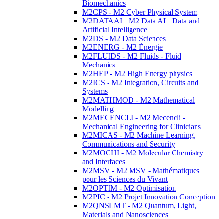
Biomechanics
M2CPS - M2 Cyber Physical System
M2DATAAI - M2 Data AI - Data and
Artificial Intelligence
M2DS - M2 Data Sciences
M2ENERG - M2 Énergie
M2FLUIDS - M2 Fluids - Fluid
Mechanics
M2HEP - M2 High Energy physics
M2ICS - M2 Integration, Circuits and
Systems
M2MATHMOD - M2 Mathematical
Modelling
M2MECENCLI - M2 Mecencli -
Mechanical Engineering for Clinicians
M2MICAS - M2 Machine Learning,
Communications and Security
M2MOCHI - M2 Molecular Chemistry
and Interfaces
M2MSV - M2 MSV - Mathématiques
pour les Sciences du Vivant
M2OPTIM - M2 Optimisation
M2PIC - M2 Projet Innovation Conception
M2QNSLMT - M2 Quantum, Light,
Materials and Nanosciences