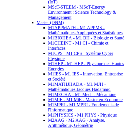
(IoT)
MScT-STEEM - MScT-Energy
Environment : Science Technology &
Management
Master (DNM)
M1APPMATH - M1 APPMS -
Mathématiques Appliquées et Statistiques
M1BIOHEA - M1 BH - Biologie et Santé
M1CHEINT - M1 CI - Chimie et
Interfaces
M1CPS - M1 CPS - Système Cyber
Physique
M1HEP - M1 HEP - Physique des Hautes
Energies
M1IES - M1 IES - Innovation, Entreprise
et Société
M1MATHJHADA - M1 MJH -
Mathématiques Jacques Hadamard
M1MECHA - M1 Mech - Mécanique
M1MIE - M1 MiE - Master en Economie
M1MPRI - M1 MPRI - Fondements de
l'Informatique
M1PHYSICS - M1 PHYS - Physique
M2AAG - M2 AAG - Analyse,
Arithmétique, Géométrie