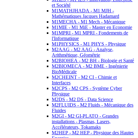
et Société
M1MATHJHADA - M1 MJH -
Mathématiques Jacques Hadamard
M1MECHA - M1 Mech - Mécanique
M1MIE - M1 MiE - Master en Economie
M1MPRI - M1 MPRI - Fondements de
l'Informatique
M1PHYSICS - M1 PHYS - Physique
M2AAG - M2 AAG - Analyse,
Arithmétique, Géométrie
M2BIOHEA - M2 BH - Biologie et Santé
M2BIOMECA - M2 BME - Ingénierie
BioMédicale
M2CHEINT - M2 CI - Chimie et
Interfaces
M2CPS - M2 CPS - Système Cyber
Physique
M2DS - M2 DS - Data Science
M2FLUIDS - M2 Fluids - Mécanique des
Fluides
M2GI - M2 GI-PLATO - Grandes
installations - Plasmas, Lasers,
Accélérateurs, Tokamaks
M2HEP - M2 HEP - Physique des Hautes