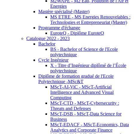
M2WAPE - M2 Eau, Pollution de l'Air et
Energies
Mastère spécialisé (Master)
MS ETRE - MS Energies Renouvelables :
Technologies et Entrepreneuriat (Master)
Programme d'échange
EuroteQ - Diplôme EuroteQ
Catalogue 2022 - 2023
Bachelor
BS - Bachelor of Science de l'Ecole
polytechnique
Cycle Ingénieur
X - Titre d’Ingénieur diplômé de l’École
polytechnique
Diplôme de formation gradué de l'Ecole
Polytechnique -MSc&T
MScT-AI-ViC - MScT-Artificial
Intelligence and Advanced Visual
Computing
MScT-CTD - MScT-Cybersecurity :
Threats and Defenses
MScT-DSB - MScT-Data Science for
Business
MScT-EDACF - MScT-Economics, Data
Analytics and Corporate Finance