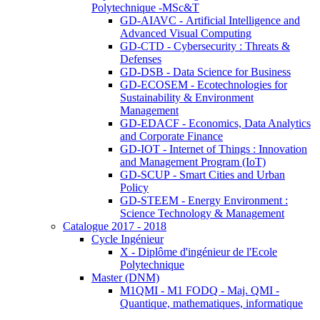
Polytechnique -MSc&T
GD-AIAVC - Artificial Intelligence and
Advanced Visual Computing
GD-CTD - Cybersecurity : Threats &
Defenses
GD-DSB - Data Science for Business
GD-ECOSEM - Ecotechnologies for
Sustainability & Environment
Management
GD-EDACF - Economics, Data Analytics
and Corporate Finance
GD-IOT - Internet of Things : Innovation
and Management Program (IoT)
GD-SCUP - Smart Cities and Urban
Policy
GD-STEEM - Energy Environment :
Science Technology & Management
Catalogue 2017 - 2018
Cycle Ingénieur
X - Diplôme d'ingénieur de l'Ecole
Polytechnique
Master (DNM)
M1QMI - M1 FODQ - Maj. QMI -
Quantique, mathematiques, informatique