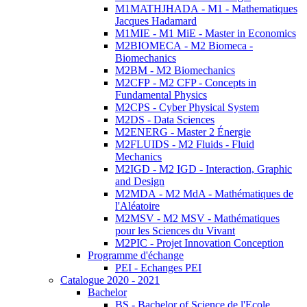
M1MATHJHADA - M1 - Mathematiques
Jacques Hadamard
M1MIE - M1 MiE - Master in Economics
M2BIOMECA - M2 Biomeca -
Biomechanics
M2BM - M2 Biomechanics
M2CFP - M2 CFP - Concepts in
Fundamental Physics
M2CPS - Cyber Physical System
M2DS - Data Sciences
M2ENERG - Master 2 Énergie
M2FLUIDS - M2 Fluids - Fluid
Mechanics
M2IGD - M2 IGD - Interaction, Graphic
and Design
M2MDA - M2 MdA - Mathématiques de
l'Aléatoire
M2MSV - M2 MSV - Mathématiques
pour les Sciences du Vivant
M2PIC - Projet Innovation Conception
Programme d'échange
PEI - Echanges PEI
Catalogue 2020 - 2021
Bachelor
BS - Bachelor of Science de l'Ecole