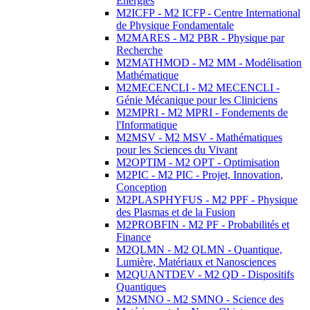
Energies
M2ICFP - M2 ICFP - Centre International
de Physique Fondamentale
M2MARES - M2 PBR - Physique par
Recherche
M2MATHMOD - M2 MM - Modélisation
Mathématique
M2MECENCLI - M2 MECENCLI -
Génie Mécanique pour les Cliniciens
M2MPRI - M2 MPRI - Fondements de
l'Informatique
M2MSV - M2 MSV - Mathématiques
pour les Sciences du Vivant
M2OPTIM - M2 OPT - Optimisation
M2PIC - M2 PIC - Projet, Innovation,
Conception
M2PLASPHYFUS - M2 PPF - Physique
des Plasmas et de la Fusion
M2PROBFIN - M2 PF - Probabilités et
Finance
M2QLMN - M2 QLMN - Quantique,
Lumière, Matériaux et Nanosciences
M2QUANTDEV - M2 QD - Dispositifs
Quantiques
M2SMNO - M2 SMNO - Science des