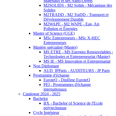
Matériaux et des Nano-Objets
M2SOLIDS - M2 Solids - Mécanique des
Solides
M2TRADD - M2 TraDD - Transport et
Développement Durable
M2WAPE - M2 WAPE - Eau, Air,
Pollution et Énergies
Master of Science (CGE)
MSc Entrepreneurs - MSc X-HEC
Entrepreneurs
Mastère spécialisé (Master)
MS ETRE - MS Energies Renouvelables :
Technologies et Entrepreneuriat (Master)
MS IE - MS Innovation et Entreprenariat
Non Diplomant
AUD_IPParis - AUDITEURS - IP Paris
Programme d'échange
EuroteQ - Diplôme EuroteQ
PEI - Programmes d'échange
internationaux
Catalogue 2024 - 2025
Bachelor
BX - Bachelor of Science de l'Ecole
polytechnique
Cycle Ingénieur