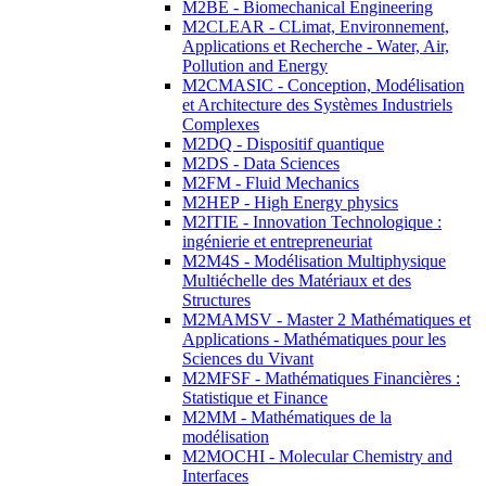
M2BE - Biomechanical Engineering
M2CLEAR - CLimat, Environnement,
Applications et Recherche - Water, Air,
Pollution and Energy
M2CMASIC - Conception, Modélisation
et Architecture des Systèmes Industriels
Complexes
M2DQ - Dispositif quantique
M2DS - Data Sciences
M2FM - Fluid Mechanics
M2HEP - High Energy physics
M2ITIE - Innovation Technologique :
ingénierie et entrepreneuriat
M2M4S - Modélisation Multiphysique
Multiéchelle des Matériaux et des
Structures
M2MAMSV - Master 2 Mathématiques et
Applications - Mathématiques pour les
Sciences du Vivant
M2MFSF - Mathématiques Financières :
Statistique et Finance
M2MM - Mathématiques de la
modélisation
M2MOCHI - Molecular Chemistry and
Interfaces