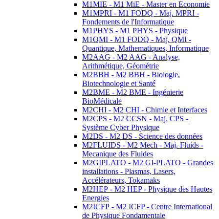
M1MIE - M1 MiE - Master en Economie
M1MPRI - M1 FODQ - Maj. MPRI -
Fondements de l'Informatique
M1PHYS - M1 PHYS - Physique
M1QMI - M1 FODQ - Maj. QMI -
Quantique, Mathematiques, Informatique
M2AAG - M2 AAG - Analyse,
Arithmétique, Géométrie
M2BBH - M2 BBH - Biologie,
Biotechnologie et Santé
M2BME - M2 BME - Ingénierie
BioMédicale
M2CHI - M2 CHI - Chimie et Interfaces
M2CPS - M2 CCSN - Maj. CPS -
Système Cyber Physique
M2DS - M2 DS - Science des données
M2FLUIDS - M2 Mech - Maj. Fluids -
Mecanique des Fluides
M2GIPLATO - M2 GI-PLATO - Grandes
installations - Plasmas, Lasers,
Accélérateurs, Tokamaks
M2HEP - M2 HEP - Physique des Hautes
Energies
M2ICFP - M2 ICFP - Centre International
de Physique Fondamentale