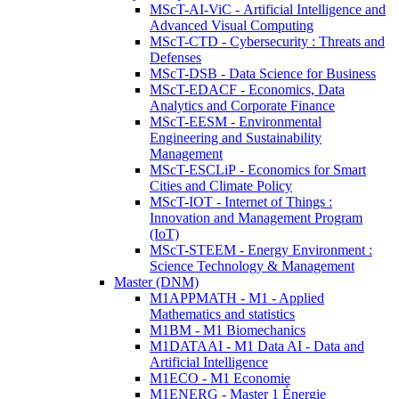
MScT-AI-ViC - Artificial Intelligence and
Advanced Visual Computing
MScT-CTD - Cybersecurity : Threats and
Defenses
MScT-DSB - Data Science for Business
MScT-EDACF - Economics, Data
Analytics and Corporate Finance
MScT-EESM - Environmental
Engineering and Sustainability
Management
MScT-ESCLiP - Economics for Smart
Cities and Climate Policy
MScT-IOT - Internet of Things :
Innovation and Management Program
(IoT)
MScT-STEEM - Energy Environment :
Science Technology & Management
Master (DNM)
M1APPMATH - M1 - Applied
Mathematics and statistics
M1BM - M1 Biomechanics
M1DATAAI - M1 Data AI - Data and
Artificial Intelligence
M1ECO - M1 Economie
M1ENERG - Master 1 Énergie