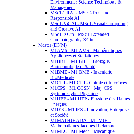
Environment : Science Technology &
Management
MScT-TRAI - MScT-Trust and
Responsible AI
MScT-ViCAI - MScT-Visual Computing
and Creative AI
MScT-XCin - MScT-Extended
Cinematography XCin
Master (DNM)
M1AMS - M1 AMS - Mathématiques
Appliquées et Statistiques
M1BBH - M1 BBH - Biologie,
Biotechnologie et Santé
M1BME - M1 BME - Ingénierie
BioMédicale
M1CHI - M1 CHI - Chimie et Interfaces
M1CPS - M1 CCSN - Maj. CPS -
Système Cyber Physique
M1HEP - M1 HEP - Physique des Hautes
Energies
M1IES - M1 IES - Innovation, Entreprise
et Société
M1MATHJHADA - M1 MJH -
Mathematiques Jacques Hadamard
M1MEC - M1 Mech - Mecanique