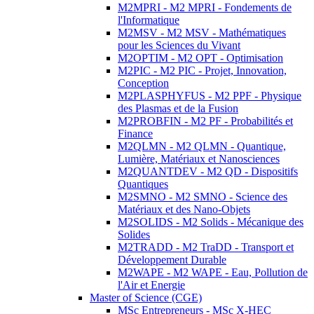
M2MPRI - M2 MPRI - Fondements de
l'Informatique
M2MSV - M2 MSV - Mathématiques
pour les Sciences du Vivant
M2OPTIM - M2 OPT - Optimisation
M2PIC - M2 PIC - Projet, Innovation,
Conception
M2PLASPHYFUS - M2 PPF - Physique
des Plasmas et de la Fusion
M2PROBFIN - M2 PF - Probabilités et
Finance
M2QLMN - M2 QLMN - Quantique,
Lumière, Matériaux et Nanosciences
M2QUANTDEV - M2 QD - Dispositifs
Quantiques
M2SMNO - M2 SMNO - Science des
Matériaux et des Nano-Objets
M2SOLIDS - M2 Solids - Mécanique des
Solides
M2TRADD - M2 TraDD - Transport et
Développement Durable
M2WAPE - M2 WAPE - Eau, Pollution de
l'Air et Energie
Master of Science (CGE)
MSc Entrepreneurs - MSc X-HEC