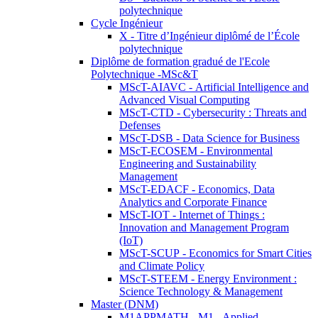
polytechnique
Cycle Ingénieur
X - Titre d’Ingénieur diplômé de l’École
polytechnique
Diplôme de formation gradué de l'Ecole
Polytechnique -MSc&T
MScT-AIAVC - Artificial Intelligence and
Advanced Visual Computing
MScT-CTD - Cybersecurity : Threats and
Defenses
MScT-DSB - Data Science for Business
MScT-ECOSEM - Environmental
Engineering and Sustainability
Management
MScT-EDACF - Economics, Data
Analytics and Corporate Finance
MScT-IOT - Internet of Things :
Innovation and Management Program
(IoT)
MScT-SCUP - Economics for Smart Cities
and Climate Policy
MScT-STEEM - Energy Environment :
Science Technology & Management
Master (DNM)
M1APPMATH - M1 - Applied