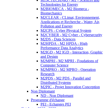
M1SCTECHNRJ - M1 - Sciences and
Technologies for Energy
M2BIOMECA - M2 Biomeca -
Biomechanics
M2CLEAR - CLimat, Environnement,
Applications et Recherche - Water, Air,
Pollution and Energy
M2CPS - Cyber Physical System
M2CYBER - M2 Cyber - Cybersecurity
M2DS - Data Sciences
M2HPDA - M2 HPDA - High
Performance Data Analytics
M2IGD - M2 IGD - Interaction, Graphic
and Design
M2MPRI - M2 MPRI - Foudations of
Computer Science
M2MPRO - M2 MPRO - Operation
Research
M2PDS - M2 PDS - Parallel and
Distributed Systems
M2PIC - Projet Innovation Conception
Non Diplomant
ND - Non Diplomant
Programme d'échange
PEI - Echanges PEI