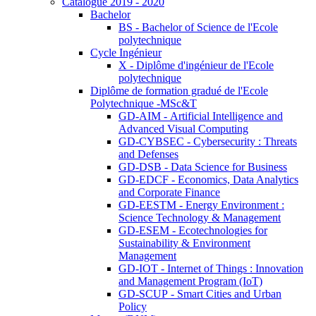
Catalogue 2019 - 2020
Bachelor
BS - Bachelor of Science de l'Ecole
polytechnique
Cycle Ingénieur
X - Diplôme d'ingénieur de l'Ecole
polytechnique
Diplôme de formation gradué de l'Ecole
Polytechnique -MSc&T
GD-AIM - Artificial Intelligence and
Advanced Visual Computing
GD-CYBSEC - Cybersecurity : Threats
and Defenses
GD-DSB - Data Science for Business
GD-EDCF - Economics, Data Analytics
and Corporate Finance
GD-EESTM - Energy Environment :
Science Technology & Management
GD-ESEM - Ecotechnologies for
Sustainability & Environment
Management
GD-IOT - Internet of Things : Innovation
and Management Program (IoT)
GD-SCUP - Smart Cities and Urban
Policy