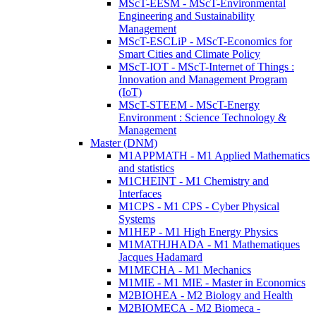
MScT-EESM - MScT-Environmental
Engineering and Sustainability
Management
MScT-ESCLiP - MScT-Economics for
Smart Cities and Climate Policy
MScT-IOT - MScT-Internet of Things :
Innovation and Management Program
(IoT)
MScT-STEEM - MScT-Energy
Environment : Science Technology &
Management
Master (DNM)
M1APPMATH - M1 Applied Mathematics
and statistics
M1CHEINT - M1 Chemistry and
Interfaces
M1CPS - M1 CPS - Cyber Physical
Systems
M1HEP - M1 High Energy Physics
M1MATHJHADA - M1 Mathematiques
Jacques Hadamard
M1MECHA - M1 Mechanics
M1MIE - M1 MIE - Master in Economics
M2BIOHEA - M2 Biology and Health
M2BIOMECA - M2 Biomeca -