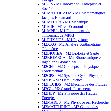
M1IES - M1 Innovation, Entreprise et
Société
M1MATHJHADA - M1 Mathématiques
Jacques Hadamard
M1MECHA - M1 Mécanique
M1MIE - M1 en Economie
M1MPRI - M1 Fondements de
l'Informatique MPRI
M1PHYSICS - M1 Physique
M2AAG - M2 Analyse, Arithmétique,
Géométrie
M2BIOHEA - M2 Biologie et Santé
M2BIOMECA - M2 Biomécanique et
Ingéniérie Biomédical
M2CFP - M2 Concepts en Physique
Fondamentale
M2CPS - M2 Système Cyber Physique
M2DS - M2 Data Science
M2FLUIDS - M2 Mécanique des Fluides
M2GI - M2 Grands Instruments
M2HEP - M2 Physique des Hautes
Energies
M2MARES - M2 Physique par Recherche
M2MATCHEINT - M2 Chimie des