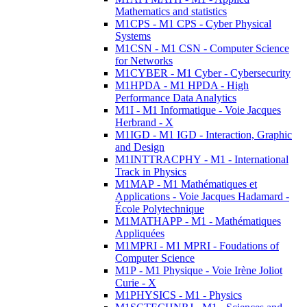
Mathematics and statistics
M1CPS - M1 CPS - Cyber Physical
Systems
M1CSN - M1 CSN - Computer Science
for Networks
M1CYBER - M1 Cyber - Cybersecurity
M1HPDA - M1 HPDA - High
Performance Data Analytics
M1I - M1 Informatique - Voie Jacques
Herbrand - X
M1IGD - M1 IGD - Interaction, Graphic
and Design
M1INTTRACPHY - M1 - International
Track in Physics
M1MAP - M1 Mathématiques et
Applications - Voie Jacques Hadamard -
École Polytechnique
M1MATHAPP - M1 - Mathématiques
Appliquées
M1MPRI - M1 MPRI - Foudations of
Computer Science
M1P - M1 Physique - Voie Irène Joliot
Curie - X
M1PHYSICS - M1 - Physics