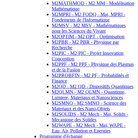
M2MATHMOD - M2 MM - Modélisation
Mathématique
M2MPRI - M2 FODQ - Maj. MPRI -
Fondements de l'Informatique
M2MSV - M2 MSV - Mathématiques
pour les Sciences du Vivant
M2OPTIM - M2 OPT - Optimisation
M2PBR - M2 PBR - Physique par
Recherche
M2PIC - M2 PIC - Projet Innovation
Conception
M2PPF - M2 PPF - Physique des Plasmas
et de la Fusion
M2PROBFIN - M2 PF - Probabilités et
Finance
M2QD - M2 QD - Dispositifs Quantiques
M2QLMN - M2 QLMN - Quantique,
Lumiere, Materiaux et Nanosciences
M2SMNO - M2 SMNO - Science des
Materiaux et des Nano-Objets
M2SOLIDS - M2 Mech - Maj. Solids -
Mecanique des Solides
M2WAPE - M2 Mech - Maj. WAPE -
Eau, Air, Pollution et Energies
Programme d'échange