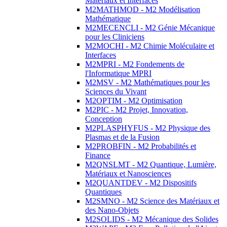
Matériaux et Interfaces
M2MATHMOD - M2 Modélisation
Mathématique
M2MECENCLI - M2 Génie Mécanique
pour les Cliniciens
M2MOCHI - M2 Chimie Moléculaire et
Interfaces
M2MPRI - M2 Fondements de
l'Informatique MPRI
M2MSV - M2 Mathématiques pour les
Sciences du Vivant
M2OPTIM - M2 Optimisation
M2PIC - M2 Projet, Innovation,
Conception
M2PLASPHYFUS - M2 Physique des
Plasmas et de la Fusion
M2PROBFIN - M2 Probabilités et
Finance
M2QNSLMT - M2 Quantique, Lumière,
Matériaux et Nanosciences
M2QUANTDEV - M2 Dispositifs
Quantiques
M2SMNO - M2 Science des Matériaux et
des Nano-Objets
M2SOLIDS - M2 Mécanique des Solides