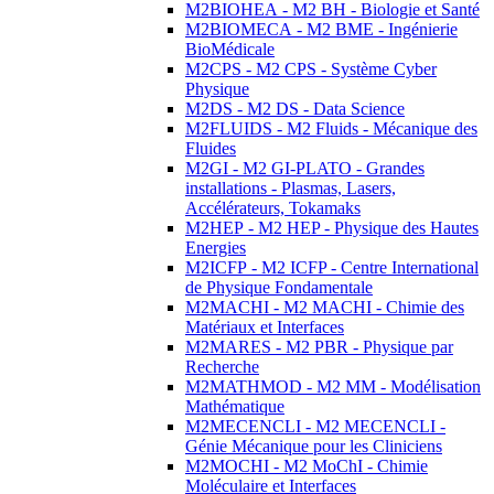
M2BIOHEA - M2 BH - Biologie et Santé
M2BIOMECA - M2 BME - Ingénierie
BioMédicale
M2CPS - M2 CPS - Système Cyber
Physique
M2DS - M2 DS - Data Science
M2FLUIDS - M2 Fluids - Mécanique des
Fluides
M2GI - M2 GI-PLATO - Grandes
installations - Plasmas, Lasers,
Accélérateurs, Tokamaks
M2HEP - M2 HEP - Physique des Hautes
Energies
M2ICFP - M2 ICFP - Centre International
de Physique Fondamentale
M2MACHI - M2 MACHI - Chimie des
Matériaux et Interfaces
M2MARES - M2 PBR - Physique par
Recherche
M2MATHMOD - M2 MM - Modélisation
Mathématique
M2MECENCLI - M2 MECENCLI -
Génie Mécanique pour les Cliniciens
M2MOCHI - M2 MoChI - Chimie
Moléculaire et Interfaces