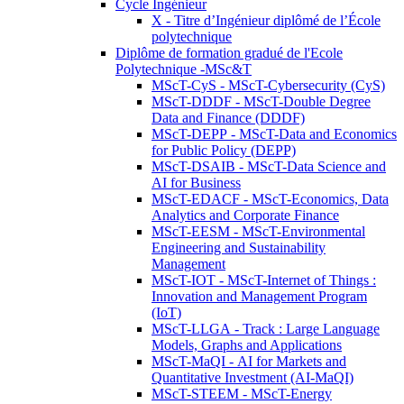
Cycle Ingénieur
X - Titre d’Ingénieur diplômé de l’École
polytechnique
Diplôme de formation gradué de l'Ecole
Polytechnique -MSc&T
MScT-CyS - MScT-Cybersecurity (CyS)
MScT-DDDF - MScT-Double Degree
Data and Finance (DDDF)
MScT-DEPP - MScT-Data and Economics
for Public Policy (DEPP)
MScT-DSAIB - MScT-Data Science and
AI for Business
MScT-EDACF - MScT-Economics, Data
Analytics and Corporate Finance
MScT-EESM - MScT-Environmental
Engineering and Sustainability
Management
MScT-IOT - MScT-Internet of Things :
Innovation and Management Program
(IoT)
MScT-LLGA - Track : Large Language
Models, Graphs and Applications
MScT-MaQI - AI for Markets and
Quantitative Investment (AI-MaQI)
MScT-STEEM - MScT-Energy