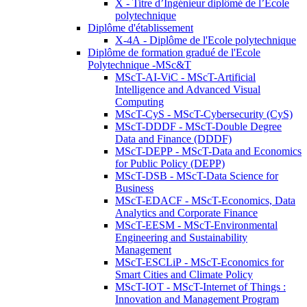
X - Titre d’Ingénieur diplômé de l’École
polytechnique
Diplôme d'établissement
X-4A - Diplôme de l'Ecole polytechnique
Diplôme de formation gradué de l'Ecole
Polytechnique -MSc&T
MScT-AI-ViC - MScT-Artificial
Intelligence and Advanced Visual
Computing
MScT-CyS - MScT-Cybersecurity (CyS)
MScT-DDDF - MScT-Double Degree
Data and Finance (DDDF)
MScT-DEPP - MScT-Data and Economics
for Public Policy (DEPP)
MScT-DSB - MScT-Data Science for
Business
MScT-EDACF - MScT-Economics, Data
Analytics and Corporate Finance
MScT-EESM - MScT-Environmental
Engineering and Sustainability
Management
MScT-ESCLiP - MScT-Economics for
Smart Cities and Climate Policy
MScT-IOT - MScT-Internet of Things :
Innovation and Management Program