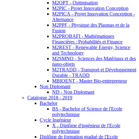
M2OPT - Optimisation
M2PIC - Projet Innovation Conception
M2PICA - Projet Innovation Conception -
Alternance
M2PPF - Physique des Plasmas et de la
Fusion
M2PROBAFI - Mathématiques
Financières : Probabilités et Finance
M2REST - Renewable Energy, Science
and Technology
M2SMNO - Sciences des Matériaux et des
nano-objets
M2TRADD - Transport et Développement
Durable - TRADD
MBIOENT - Master Bio-entrepreneur
Non Diplomant
ND - Non Diplomant
Catalogue 2018 - 2019
Bachelor
BS - Bachelor of Science de l'Ecole
polytechnique
Cycle Ingénieur
X - Diplôme d'ingénieur de l'Ecole
polytechnique
Diplôme de formation gradué de l'Ecole