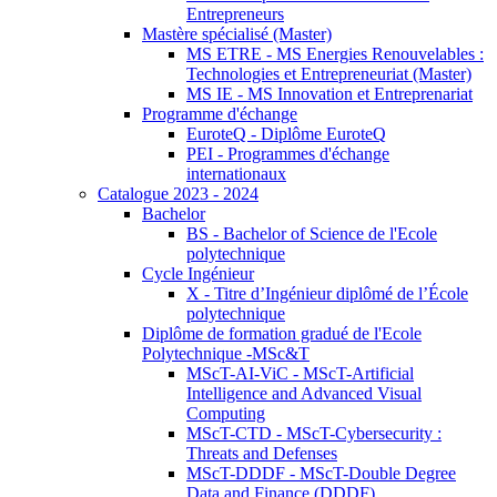
Entrepreneurs
Mastère spécialisé (Master)
MS ETRE - MS Energies Renouvelables :
Technologies et Entrepreneuriat (Master)
MS IE - MS Innovation et Entreprenariat
Programme d'échange
EuroteQ - Diplôme EuroteQ
PEI - Programmes d'échange
internationaux
Catalogue 2023 - 2024
Bachelor
BS - Bachelor of Science de l'Ecole
polytechnique
Cycle Ingénieur
X - Titre d’Ingénieur diplômé de l’École
polytechnique
Diplôme de formation gradué de l'Ecole
Polytechnique -MSc&T
MScT-AI-ViC - MScT-Artificial
Intelligence and Advanced Visual
Computing
MScT-CTD - MScT-Cybersecurity :
Threats and Defenses
MScT-DDDF - MScT-Double Degree
Data and Finance (DDDF)