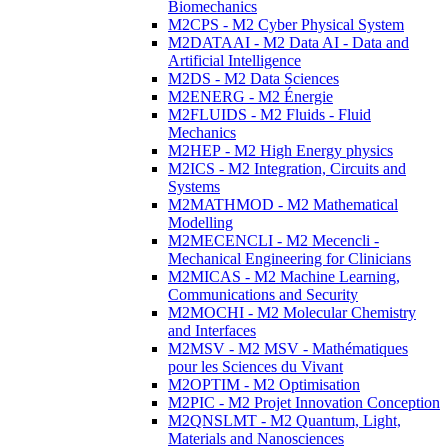
Biomechanics
M2CPS - M2 Cyber Physical System
M2DATAAI - M2 Data AI - Data and
Artificial Intelligence
M2DS - M2 Data Sciences
M2ENERG - M2 Énergie
M2FLUIDS - M2 Fluids - Fluid
Mechanics
M2HEP - M2 High Energy physics
M2ICS - M2 Integration, Circuits and
Systems
M2MATHMOD - M2 Mathematical
Modelling
M2MECENCLI - M2 Mecencli -
Mechanical Engineering for Clinicians
M2MICAS - M2 Machine Learning,
Communications and Security
M2MOCHI - M2 Molecular Chemistry
and Interfaces
M2MSV - M2 MSV - Mathématiques
pour les Sciences du Vivant
M2OPTIM - M2 Optimisation
M2PIC - M2 Projet Innovation Conception
M2QNSLMT - M2 Quantum, Light,
Materials and Nanosciences