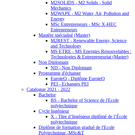
M2SOLIDS - M2 Solids - Solid
Mechanics
M2WAPE - M2 Water, Air, Pollution and
Energy
MSc Entrepreneurs - MSc X-HEC
Entrepreneurs
Mastère spécialisé (Master)
M2REST - Renewable Energy, Science
and Technology
MS ETRE - MS Energies Renouvelables :
Technologies & Entrepreneuriat (Master)
Non Diplomant
ND - Non Diplomant
Programme d'échange
EuroteQ - Diplôme EuroteQ
PEI - Echanges PEI
Catalogue 2021 - 2022
Bachelor
BS - Bachelor of Science de l'Ecole
polytechnique
Cycle Ingénieur
X - Titre d’Ingénieur diplômé de l’École
polytechnique
Diplôme de formation gradué de l'Ecole
Polytechnique -MSc&T