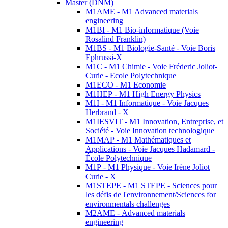
Master (DNM)
M1AME - M1 Advanced materials
engineering
M1BI - M1 Bio-informatique (Voie
Rosalind Franklin)
M1BS - M1 Biologie-Santé - Voie Boris
Ephrussi-X
M1C - M1 Chimie - Voie Fréderic Joliot-
Curie - Ecole Polytechnique
M1ECO - M1 Economie
M1HEP - M1 High Energy Physics
M1I - M1 Informatique - Voie Jacques
Herbrand - X
M1IESVIT - M1 Innovation, Entreprise, et
Société - Voie Innovation technologique
M1MAP - M1 Mathématiques et
Applications - Voie Jacques Hadamard -
École Polytechnique
M1P - M1 Physique - Voie Irène Joliot
Curie - X
M1STEPE - M1 STEPE - Sciences pour
les défis de l'environnement/Sciences for
environmentals challenges
M2AME - Advanced materials
engineering