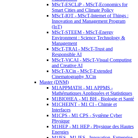
MScT-ESCLiP - MScT-Economics for
Smart Cities and Climate Policy
MScT-IOT - MScT-Internet of Things :
Innovation and Management Program
(IoT)
MScT-STEEM - MScT-Energy
Environment : Science Technology &
Management
MScT-TRAI - MScT-Trust and
Responsible AI
MScT-ViCAI - MScT-Visual Computing
and Creative AI
MScT-XCin - MScT-Extended
Cinematography XCin
Master (DNM)
M1APPMATH - M1 APPMS -
Mathématiques Appliquées et Statistiques
M1BIOHEA - M1 BH - Biologie et Santé
M1CHEINT - M1 CI - Chimie et
Interfaces
M1CPS - M1 CPS - Système Cyber
Physique
M1HEP - M1 HEP - Physique des Hautes
Energies
M1IES - M1 IES - Innovation, Entreprise