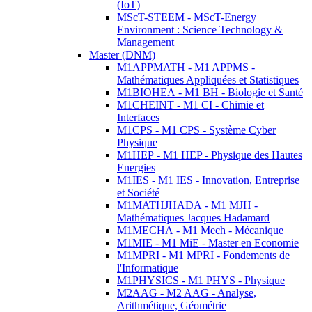
(IoT)
MScT-STEEM - MScT-Energy
Environment : Science Technology &
Management
Master (DNM)
M1APPMATH - M1 APPMS -
Mathématiques Appliquées et Statistiques
M1BIOHEA - M1 BH - Biologie et Santé
M1CHEINT - M1 CI - Chimie et
Interfaces
M1CPS - M1 CPS - Système Cyber
Physique
M1HEP - M1 HEP - Physique des Hautes
Energies
M1IES - M1 IES - Innovation, Entreprise
et Société
M1MATHJHADA - M1 MJH -
Mathématiques Jacques Hadamard
M1MECHA - M1 Mech - Mécanique
M1MIE - M1 MiE - Master en Economie
M1MPRI - M1 MPRI - Fondements de
l'Informatique
M1PHYSICS - M1 PHYS - Physique
M2AAG - M2 AAG - Analyse,
Arithmétique, Géométrie