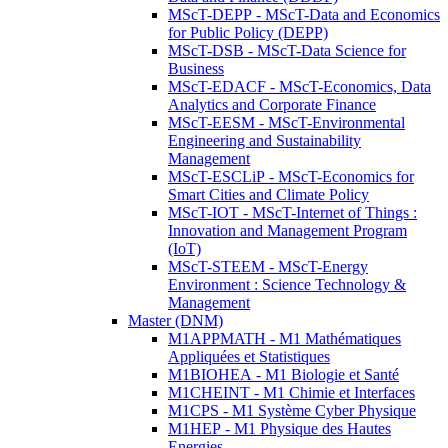
MScT-DEPP - MScT-Data and Economics
for Public Policy (DEPP)
MScT-DSB - MScT-Data Science for
Business
MScT-EDACF - MScT-Economics, Data
Analytics and Corporate Finance
MScT-EESM - MScT-Environmental
Engineering and Sustainability
Management
MScT-ESCLiP - MScT-Economics for
Smart Cities and Climate Policy
MScT-IOT - MScT-Internet of Things :
Innovation and Management Program
(IoT)
MScT-STEEM - MScT-Energy
Environment : Science Technology &
Management
Master (DNM)
M1APPMATH - M1 Mathématiques
Appliquées et Statistiques
M1BIOHEA - M1 Biologie et Santé
M1CHEINT - M1 Chimie et Interfaces
M1CPS - M1 Système Cyber Physique
M1HEP - M1 Physique des Hautes
Energies