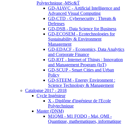
Polytechnique -MSc&T
GD-AIAVC - Artificial Intelligence and
Advanced Visual Computing
GD-CTD - Cybersecurity : Threats &
Defenses
GD-DSB - Data Science for Business
GD-ECOSEM - Ecotechnologies for
Sustainability & Environment
Management
GD-EDACF - Economics, Data Analytics
and Corporate Finance
GD-IOT - Internet of Things : Innovation
and Management Program (IoT)
GD-SCUP - Smart Cities and Urban
Policy
GD-STEEM - Energy Environment :
Science Technology & Management
Catalogue 2017 - 2018
Cycle Ingénieur
X - Diplôme d'ingénieur de l'Ecole
Polytechnique
Master (DNM)
M1QMI - M1 FODQ - Maj. QMI -
Quantique, mathematiques, informatique