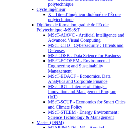
polytechnique
Cycle Ingénieur
X - Titre d’Ingénieur diplômé de l’École
polytechnique
Diplôme de formation gradué de l'Ecole
Polytechnique -MSc&T
MScT-AIAVC - Artificial Intelligence and
Advanced Visual Computing
MScT-CTD - Cybersecurity : Threats and
Defenses
MScT-DSB - Data Science for Business
MScT-ECOSEM - Environmental
Engineering and Sustainability
Management
MScT-EDACF - Economics, Data
Analytics and Corporate Finance
MScT-IOT - Internet of Things :
Innovation and Management Program
(IoT)
MScT-SCUP - Economics for Smart Cities
and Climate Policy
MScT-STEEM - Energy Environment :
Science Technology & Management
Master (DNM)
M1APPMATH - M1 - Applied