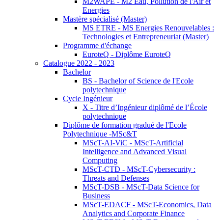
M2WAPE - M2 Eau, Pollution de l'Air et
Energies
Mastère spécialisé (Master)
MS ETRE - MS Energies Renouvelables :
Technologies et Entrepreneuriat (Master)
Programme d'échange
EuroteQ - Diplôme EuroteQ
Catalogue 2022 - 2023
Bachelor
BS - Bachelor of Science de l'Ecole
polytechnique
Cycle Ingénieur
X - Titre d’Ingénieur diplômé de l’École
polytechnique
Diplôme de formation gradué de l'Ecole
Polytechnique -MSc&T
MScT-AI-ViC - MScT-Artificial
Intelligence and Advanced Visual
Computing
MScT-CTD - MScT-Cybersecurity :
Threats and Defenses
MScT-DSB - MScT-Data Science for
Business
MScT-EDACF - MScT-Economics, Data
Analytics and Corporate Finance