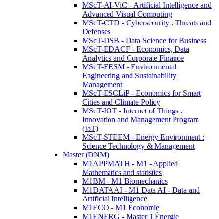
MScT-AI-ViC - Artificial Intelligence and
Advanced Visual Computing
MScT-CTD - Cybersecurity : Threats and
Defenses
MScT-DSB - Data Science for Business
MScT-EDACF - Economics, Data
Analytics and Corporate Finance
MScT-EESM - Environmental
Engineering and Sustainability
Management
MScT-ESCLiP - Economics for Smart
Cities and Climate Policy
MScT-IOT - Internet of Things :
Innovation and Management Program
(IoT)
MScT-STEEM - Energy Environment :
Science Technology & Management
Master (DNM)
M1APPMATH - M1 - Applied
Mathematics and statistics
M1BM - M1 Biomechanics
M1DATAAI - M1 Data AI - Data and
Artificial Intelligence
M1ECO - M1 Economie
M1ENERG - Master 1 Énergie