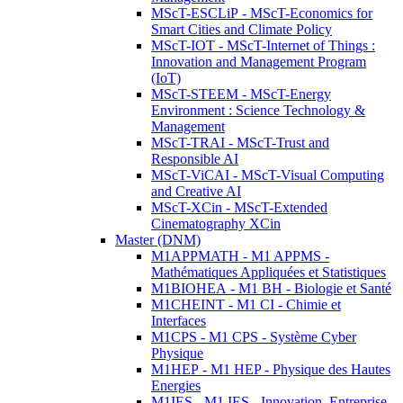
MScT-ESCLiP - MScT-Economics for
Smart Cities and Climate Policy
MScT-IOT - MScT-Internet of Things :
Innovation and Management Program
(IoT)
MScT-STEEM - MScT-Energy
Environment : Science Technology &
Management
MScT-TRAI - MScT-Trust and
Responsible AI
MScT-ViCAI - MScT-Visual Computing
and Creative AI
MScT-XCin - MScT-Extended
Cinematography XCin
Master (DNM)
M1APPMATH - M1 APPMS -
Mathématiques Appliquées et Statistiques
M1BIOHEA - M1 BH - Biologie et Santé
M1CHEINT - M1 CI - Chimie et
Interfaces
M1CPS - M1 CPS - Système Cyber
Physique
M1HEP - M1 HEP - Physique des Hautes
Energies
M1IES - M1 IES - Innovation, Entreprise