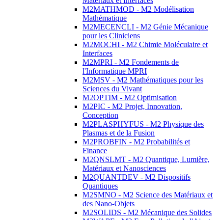
Matériaux et Interfaces
M2MATHMOD - M2 Modélisation
Mathématique
M2MECENCLI - M2 Génie Mécanique
pour les Cliniciens
M2MOCHI - M2 Chimie Moléculaire et
Interfaces
M2MPRI - M2 Fondements de
l'Informatique MPRI
M2MSV - M2 Mathématiques pour les
Sciences du Vivant
M2OPTIM - M2 Optimisation
M2PIC - M2 Projet, Innovation,
Conception
M2PLASPHYFUS - M2 Physique des
Plasmas et de la Fusion
M2PROBFIN - M2 Probabilités et
Finance
M2QNSLMT - M2 Quantique, Lumière,
Matériaux et Nanosciences
M2QUANTDEV - M2 Dispositifs
Quantiques
M2SMNO - M2 Science des Matériaux et
des Nano-Objets
M2SOLIDS - M2 Mécanique des Solides