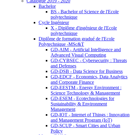
Catalogue 2019 - 2020
Bachelor
BS - Bachelor of Science de l'Ecole
polytechnique
Cycle Ingénieur
X - Diplôme d'ingénieur de l'Ecole
polytechnique
Diplôme de formation gradué de l'Ecole
Polytechnique -MSc&T
GD-AIM - Artificial Intelligence and
Advanced Visual Computing
GD-CYBSEC - Cybersecurity : Threats
and Defenses
GD-DSB - Data Science for Business
GD-EDCF - Economics, Data Analytics
and Corporate Finance
GD-EESTM - Energy Environment :
Science Technology & Management
GD-ESEM - Ecotechnologies for
Sustainability & Environment
Management
GD-IOT - Internet of Things : Innovation
and Management Program (IoT)
GD-SCUP - Smart Cities and Urban
Policy