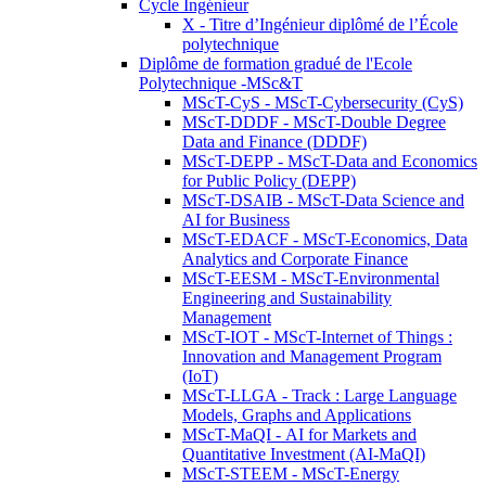
Cycle Ingénieur
X - Titre d’Ingénieur diplômé de l’École
polytechnique
Diplôme de formation gradué de l'Ecole
Polytechnique -MSc&T
MScT-CyS - MScT-Cybersecurity (CyS)
MScT-DDDF - MScT-Double Degree
Data and Finance (DDDF)
MScT-DEPP - MScT-Data and Economics
for Public Policy (DEPP)
MScT-DSAIB - MScT-Data Science and
AI for Business
MScT-EDACF - MScT-Economics, Data
Analytics and Corporate Finance
MScT-EESM - MScT-Environmental
Engineering and Sustainability
Management
MScT-IOT - MScT-Internet of Things :
Innovation and Management Program
(IoT)
MScT-LLGA - Track : Large Language
Models, Graphs and Applications
MScT-MaQI - AI for Markets and
Quantitative Investment (AI-MaQI)
MScT-STEEM - MScT-Energy