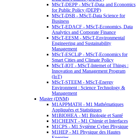
MScT-DEPP - MScT-Data and Economics
for Public Policy (DEPP)
MScT-DSB - MScT-Data Science for
Business
MScT-EDACF - MScT-Economics, Data
Analytics and Corporate Finance
MScT-EESM - MScT-Environmental
Engineering and Sustainability
Management
MScT-ESCLiP - MScT-Economics for
Smart Cities and Climate Policy
MScT-IOT - MScT-Internet of Things :
Innovation and Management Program
(IoT)
MScT-STEEM - MScT-Energy
Environment : Science Technology &
Management
Master (DNM)
M1APPMATH - M1 Mathématiques
Appliquées et Statistiques
M1BIOHEA - M1 Biologie et Santé
M1CHEINT - M1 Chimie et Interfaces
M1CPS - M1 Système Cyber Physique
M1HEP - M1 Physique des Hautes
Energies