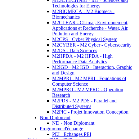
M1SCTECHNRJ - M1 - Sciences and
Technologies for Energy
M2BIOMECA - M2 Biomeca -
Biomechanics
M2CLEAR - CLimat, Environnement,
Applications et Recherche - Water, Air,
Pollution and Energy
M2CPS - Cyber Physical System
M2CYBER - M2 Cyber - Cybersecurity
M2DS - Data Sciences
M2HPDA - M2 HPDA - High
Performance Data Analytics
M2IGD - M2 IGD - Interaction, Graphic
and Design
M2MPRI - M2 MPRI - Foudations of
Computer Science
M2MPRO - M2 MPRO - Operation
Research
M2PDS - M2 PDS - Parallel and
Distributed Systems
M2PIC - Projet Innovation Conception
Non Diplomant
ND - Non Diplomant
Programme d'échange
PEI - Echanges PEI