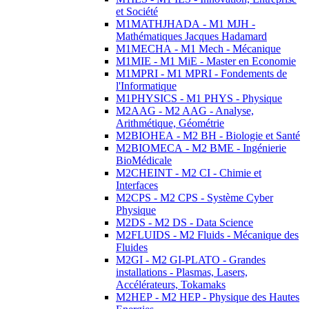
et Société
M1MATHJHADA - M1 MJH -
Mathématiques Jacques Hadamard
M1MECHA - M1 Mech - Mécanique
M1MIE - M1 MiE - Master en Economie
M1MPRI - M1 MPRI - Fondements de
l'Informatique
M1PHYSICS - M1 PHYS - Physique
M2AAG - M2 AAG - Analyse,
Arithmétique, Géométrie
M2BIOHEA - M2 BH - Biologie et Santé
M2BIOMECA - M2 BME - Ingénierie
BioMédicale
M2CHEINT - M2 CI - Chimie et
Interfaces
M2CPS - M2 CPS - Système Cyber
Physique
M2DS - M2 DS - Data Science
M2FLUIDS - M2 Fluids - Mécanique des
Fluides
M2GI - M2 GI-PLATO - Grandes
installations - Plasmas, Lasers,
Accélérateurs, Tokamaks
M2HEP - M2 HEP - Physique des Hautes