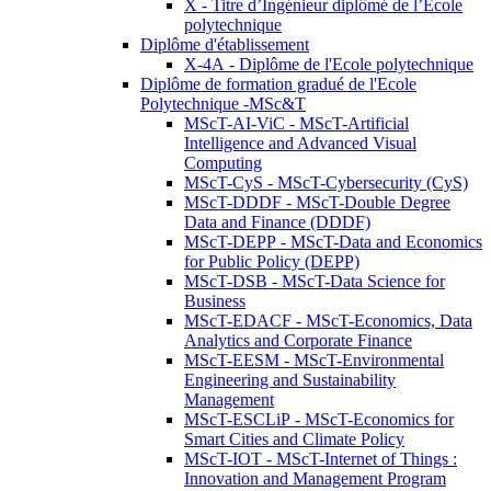
X - Titre d’Ingénieur diplômé de l’École
polytechnique
Diplôme d'établissement
X-4A - Diplôme de l'Ecole polytechnique
Diplôme de formation gradué de l'Ecole
Polytechnique -MSc&T
MScT-AI-ViC - MScT-Artificial
Intelligence and Advanced Visual
Computing
MScT-CyS - MScT-Cybersecurity (CyS)
MScT-DDDF - MScT-Double Degree
Data and Finance (DDDF)
MScT-DEPP - MScT-Data and Economics
for Public Policy (DEPP)
MScT-DSB - MScT-Data Science for
Business
MScT-EDACF - MScT-Economics, Data
Analytics and Corporate Finance
MScT-EESM - MScT-Environmental
Engineering and Sustainability
Management
MScT-ESCLiP - MScT-Economics for
Smart Cities and Climate Policy
MScT-IOT - MScT-Internet of Things :
Innovation and Management Program