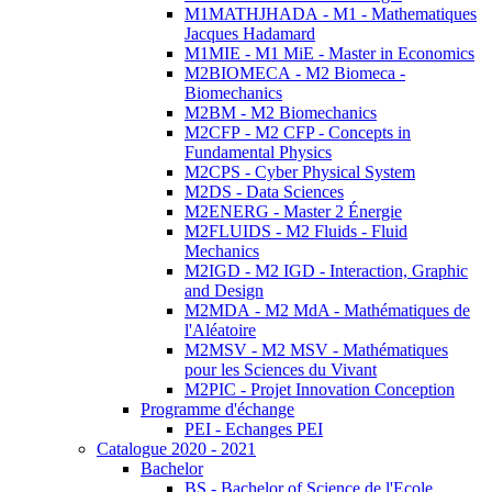
M1MATHJHADA - M1 - Mathematiques
Jacques Hadamard
M1MIE - M1 MiE - Master in Economics
M2BIOMECA - M2 Biomeca -
Biomechanics
M2BM - M2 Biomechanics
M2CFP - M2 CFP - Concepts in
Fundamental Physics
M2CPS - Cyber Physical System
M2DS - Data Sciences
M2ENERG - Master 2 Énergie
M2FLUIDS - M2 Fluids - Fluid
Mechanics
M2IGD - M2 IGD - Interaction, Graphic
and Design
M2MDA - M2 MdA - Mathématiques de
l'Aléatoire
M2MSV - M2 MSV - Mathématiques
pour les Sciences du Vivant
M2PIC - Projet Innovation Conception
Programme d'échange
PEI - Echanges PEI
Catalogue 2020 - 2021
Bachelor
BS - Bachelor of Science de l'Ecole