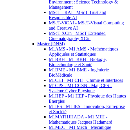
Environment : Science Technology &
Management
MScT-TRAI - MScT-Trust and
Responsible AI
MScT-ViCAI - MScT-Visual Computing
and Creative AI
MScT-XCin - MScT-Extended
Cinematography XCin
Master (DNM)
M1AMS - M1 AMS - Mathématiques
Appliquées et Statistiques
M1BBH - M1 BBH - Biologie,
Biotechnologie et Santé
M1BME - M1 BME - Ingénierie
BioMédicale
M1CHI - M1 CHI - Chimie et Interfaces
M1CPS - M1 CCSN - Maj. CPS -
Système Cyber Physique
M1HEP - M1 HEP - Physique des Hautes
Energies
M1IES - M1 IES - Innovation, Entreprise
et Société
M1MATHJHADA - M1 MJH -
Mathematiques Jacques Hadamard
M1MEC - M1 Mech - Mecanique