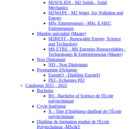
M2SOLIDS - M2 Solids - Solid
Mechanics
M2WAPE - M2 Water, Air, Pollution and
Energy
MSc Entrepreneurs - MSc X-HEC
Entrepreneurs
Mastère spécialisé (Master)
M2REST - Renewable Energy, Science
and Technology
MS ETRE - MS Energies Renouvelables :
Technologies & Entrepreneuriat (Master)
Non Diplomant
ND - Non Diplomant
Programme d'échange
EuroteQ - Diplôme EuroteQ
PEI - Echanges PEI
Catalogue 2021 - 2022
Bachelor
BS - Bachelor of Science de l'Ecole
polytechnique
Cycle Ingénieur
X - Titre d’Ingénieur diplômé de l’École
polytechnique
Diplôme de formation gradué de l'Ecole
Polytechnique -MSc&T