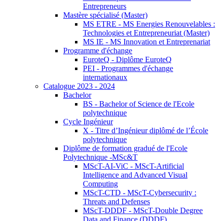
Entrepreneurs
Mastère spécialisé (Master)
MS ETRE - MS Energies Renouvelables :
Technologies et Entrepreneuriat (Master)
MS IE - MS Innovation et Entreprenariat
Programme d'échange
EuroteQ - Diplôme EuroteQ
PEI - Programmes d'échange
internationaux
Catalogue 2023 - 2024
Bachelor
BS - Bachelor of Science de l'Ecole
polytechnique
Cycle Ingénieur
X - Titre d’Ingénieur diplômé de l’École
polytechnique
Diplôme de formation gradué de l'Ecole
Polytechnique -MSc&T
MScT-AI-ViC - MScT-Artificial
Intelligence and Advanced Visual
Computing
MScT-CTD - MScT-Cybersecurity :
Threats and Defenses
MScT-DDDF - MScT-Double Degree
Data and Finance (DDDF)