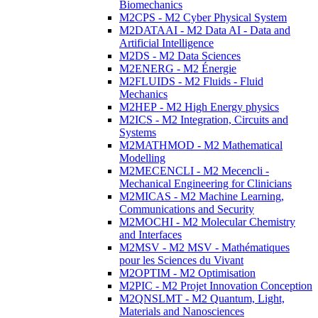
Biomechanics
M2CPS - M2 Cyber Physical System
M2DATAAI - M2 Data AI - Data and
Artificial Intelligence
M2DS - M2 Data Sciences
M2ENERG - M2 Énergie
M2FLUIDS - M2 Fluids - Fluid
Mechanics
M2HEP - M2 High Energy physics
M2ICS - M2 Integration, Circuits and
Systems
M2MATHMOD - M2 Mathematical
Modelling
M2MECENCLI - M2 Mecencli -
Mechanical Engineering for Clinicians
M2MICAS - M2 Machine Learning,
Communications and Security
M2MOCHI - M2 Molecular Chemistry
and Interfaces
M2MSV - M2 MSV - Mathématiques
pour les Sciences du Vivant
M2OPTIM - M2 Optimisation
M2PIC - M2 Projet Innovation Conception
M2QNSLMT - M2 Quantum, Light,
Materials and Nanosciences