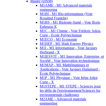
Master (DNM)
M1AME - M1 Advanced materials
engineering
M1BI - M1 Bio-informatique (Voie
Rosalind Franklin)
M1BS - M1 Biologie-Santé - Voie Boris
Ephrussi-X
M1C - M1 Chimie - Voie Fréderic Joliot-
Curie - Ecole Polytechnique
M1ECO - M1 Economie
M1HEP - M1 High Energy Physics
M1I - M1 Informatique - Voie Jacques
Herbrand - X
M1IESVIT - M1 Innovation, Entreprise, et
Société - Voie Innovation technologique
M1MAP - M1 Mathématiques et
Applications - Voie Jacques Hadamard -
École Polytechnique
M1P - M1 Physique - Voie Irène Joliot
Curie - X
M1STEPE - M1 STEPE - Sciences pour
les défis de l'environnement/Sciences for
environmentals challenges
M2AME - Advanced materials
engineering