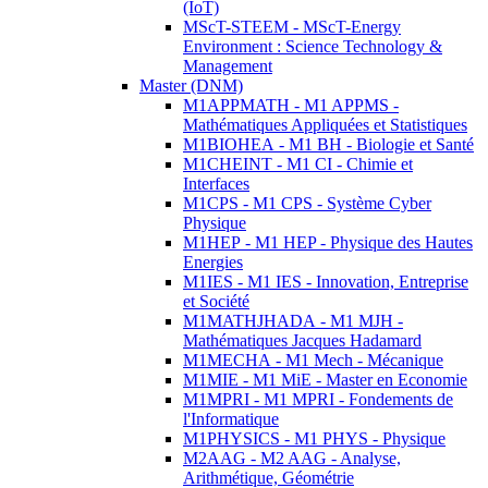
(IoT)
MScT-STEEM - MScT-Energy
Environment : Science Technology &
Management
Master (DNM)
M1APPMATH - M1 APPMS -
Mathématiques Appliquées et Statistiques
M1BIOHEA - M1 BH - Biologie et Santé
M1CHEINT - M1 CI - Chimie et
Interfaces
M1CPS - M1 CPS - Système Cyber
Physique
M1HEP - M1 HEP - Physique des Hautes
Energies
M1IES - M1 IES - Innovation, Entreprise
et Société
M1MATHJHADA - M1 MJH -
Mathématiques Jacques Hadamard
M1MECHA - M1 Mech - Mécanique
M1MIE - M1 MiE - Master en Economie
M1MPRI - M1 MPRI - Fondements de
l'Informatique
M1PHYSICS - M1 PHYS - Physique
M2AAG - M2 AAG - Analyse,
Arithmétique, Géométrie