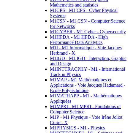
Mathematics and statistics
M1CPS - M1 CPS - Cyber Physical
Systems
M1CSN - M1 CSN - Computer Science
for Networks
M1CYBER - M1 Cyber - Cybersecurity
M1HPDA - M1 HPDA - High
Performance Data Analytics
M1I - M1 Informatique - Voie Jacques
Herbrand - X
M1IGD - M1 IGD - Interaction, Graphic
and Design
M1INTTRACPHY - M1 - International
Track in Physics
M1MAP - M1 Mathématiques et
Applications - Voie Jacques Hadamard -
École Polytechnique
M1MATHAPP - M1 - Mathématiques
Appliquées
M1MPRI - M1 MPRI - Foudations of
Computer Science
M1P - M1 Physique - Voie Irène Joliot
Curie - X
M1PHYSICS - M1 - Physics