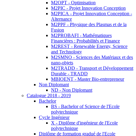
M2OPT - Optimisation
M2PIC - Projet Innovation Conception
M2PICA - Projet Innovation Conception -
Alternance
M2PPF - Physique des Plasmas et de la
Fusion
M2PROBAFI - Mathématiques
Financières : Probabilités et Finance
M2REST - Renewable Energy, Science
and Technology
M2SMNO - Sciences des Matériaux et des
nano-objets
M2TRADD - Transport et Développement
Durable - TRADD
MBIOENT - Master Bio-entrepreneur
Non Diplomant
ND - Non Diplomant
Catalogue 2018 - 2019
Bachelor
BS - Bachelor of Science de l'Ecole
polytechnique
Cycle Ingénieur
X - Diplôme d'ingénieur de l'Ecole
polytechnique
Diplôme de formation gradué de l'Ecole