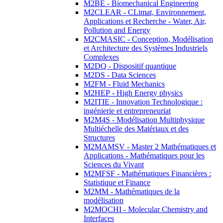
M2BE - Biomechanical Engineering
M2CLEAR - CLimat, Environnement,
Applications et Recherche - Water, Air,
Pollution and Energy
M2CMASIC - Conception, Modélisation
et Architecture des Systèmes Industriels
Complexes
M2DQ - Dispositif quantique
M2DS - Data Sciences
M2FM - Fluid Mechanics
M2HEP - High Energy physics
M2ITIE - Innovation Technologique :
ingénierie et entrepreneuriat
M2M4S - Modélisation Multiphysique
Multiéchelle des Matériaux et des
Structures
M2MAMSV - Master 2 Mathématiques et
Applications - Mathématiques pour les
Sciences du Vivant
M2MFSF - Mathématiques Financières :
Statistique et Finance
M2MM - Mathématiques de la
modélisation
M2MOCHI - Molecular Chemistry and
Interfaces