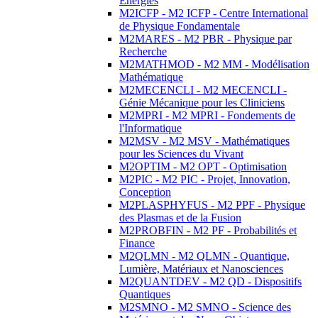
Energies
M2ICFP - M2 ICFP - Centre International
de Physique Fondamentale
M2MARES - M2 PBR - Physique par
Recherche
M2MATHMOD - M2 MM - Modélisation
Mathématique
M2MECENCLI - M2 MECENCLI -
Génie Mécanique pour les Cliniciens
M2MPRI - M2 MPRI - Fondements de
l'Informatique
M2MSV - M2 MSV - Mathématiques
pour les Sciences du Vivant
M2OPTIM - M2 OPT - Optimisation
M2PIC - M2 PIC - Projet, Innovation,
Conception
M2PLASPHYFUS - M2 PPF - Physique
des Plasmas et de la Fusion
M2PROBFIN - M2 PF - Probabilités et
Finance
M2QLMN - M2 QLMN - Quantique,
Lumière, Matériaux et Nanosciences
M2QUANTDEV - M2 QD - Dispositifs
Quantiques
M2SMNO - M2 SMNO - Science des