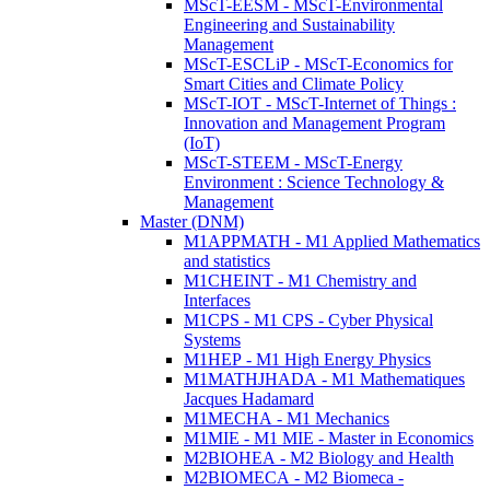
MScT-EESM - MScT-Environmental
Engineering and Sustainability
Management
MScT-ESCLiP - MScT-Economics for
Smart Cities and Climate Policy
MScT-IOT - MScT-Internet of Things :
Innovation and Management Program
(IoT)
MScT-STEEM - MScT-Energy
Environment : Science Technology &
Management
Master (DNM)
M1APPMATH - M1 Applied Mathematics
and statistics
M1CHEINT - M1 Chemistry and
Interfaces
M1CPS - M1 CPS - Cyber Physical
Systems
M1HEP - M1 High Energy Physics
M1MATHJHADA - M1 Mathematiques
Jacques Hadamard
M1MECHA - M1 Mechanics
M1MIE - M1 MIE - Master in Economics
M2BIOHEA - M2 Biology and Health
M2BIOMECA - M2 Biomeca -