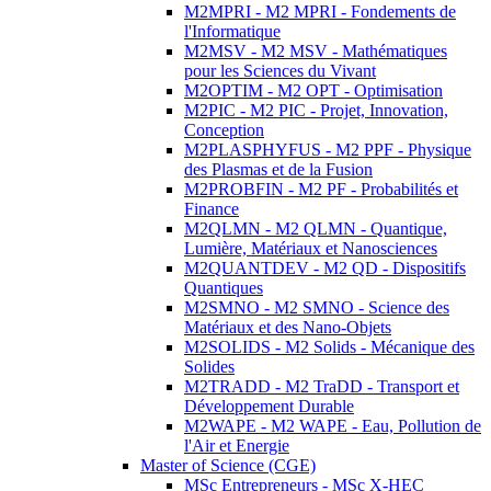
M2MPRI - M2 MPRI - Fondements de
l'Informatique
M2MSV - M2 MSV - Mathématiques
pour les Sciences du Vivant
M2OPTIM - M2 OPT - Optimisation
M2PIC - M2 PIC - Projet, Innovation,
Conception
M2PLASPHYFUS - M2 PPF - Physique
des Plasmas et de la Fusion
M2PROBFIN - M2 PF - Probabilités et
Finance
M2QLMN - M2 QLMN - Quantique,
Lumière, Matériaux et Nanosciences
M2QUANTDEV - M2 QD - Dispositifs
Quantiques
M2SMNO - M2 SMNO - Science des
Matériaux et des Nano-Objets
M2SOLIDS - M2 Solids - Mécanique des
Solides
M2TRADD - M2 TraDD - Transport et
Développement Durable
M2WAPE - M2 WAPE - Eau, Pollution de
l'Air et Energie
Master of Science (CGE)
MSc Entrepreneurs - MSc X-HEC