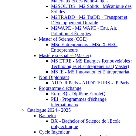
Matériaux et des Nano-Objets
M2SOLIDS - M2 Solids - Mécanique des
Solides
M2TRADD - M2 TraDD - Transport et
Développement Durable
M2WAPE - M2 WAPE - Eau, Air,
Pollution et Énergies
Master of Science (CGE)
MSc Entrepreneurs - MSc X-HEC
Entrepreneurs
Mastère spécialisé (Master)
MS ETRE - MS Energies Renouvelables :
Technologies et Entrepreneuriat (Master)
MS IE - MS Innovation et Entreprenariat
Non Diplomant
AUD_IPParis - AUDITEURS - IP Paris
Programme d'échange
EuroteQ - Diplôme EuroteQ
PEI - Programmes d'échange
internationaux
Catalogue 2024 - 2025
Bachelor
BX - Bachelor of Science de l'Ecole
polytechnique
Cycle Ingénieur