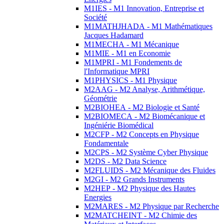
M1IES - M1 Innovation, Entreprise et
Société
M1MATHJHADA - M1 Mathématiques
Jacques Hadamard
M1MECHA - M1 Mécanique
M1MIE - M1 en Economie
M1MPRI - M1 Fondements de
l'Informatique MPRI
M1PHYSICS - M1 Physique
M2AAG - M2 Analyse, Arithmétique,
Géométrie
M2BIOHEA - M2 Biologie et Santé
M2BIOMECA - M2 Biomécanique et
Ingéniérie Biomédical
M2CFP - M2 Concepts en Physique
Fondamentale
M2CPS - M2 Système Cyber Physique
M2DS - M2 Data Science
M2FLUIDS - M2 Mécanique des Fluides
M2GI - M2 Grands Instruments
M2HEP - M2 Physique des Hautes
Energies
M2MARES - M2 Physique par Recherche
M2MATCHEINT - M2 Chimie des