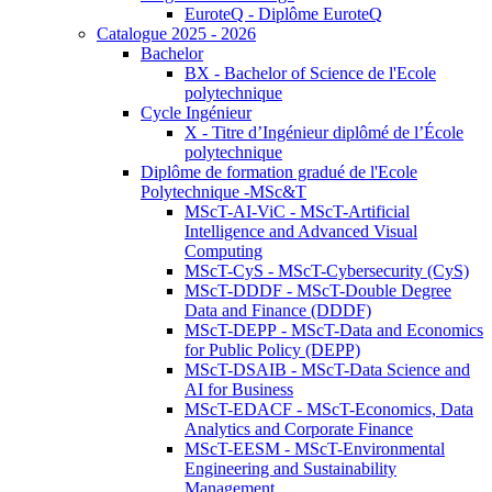
EuroteQ - Diplôme EuroteQ
Catalogue 2025 - 2026
Bachelor
BX - Bachelor of Science de l'Ecole
polytechnique
Cycle Ingénieur
X - Titre d’Ingénieur diplômé de l’École
polytechnique
Diplôme de formation gradué de l'Ecole
Polytechnique -MSc&T
MScT-AI-ViC - MScT-Artificial
Intelligence and Advanced Visual
Computing
MScT-CyS - MScT-Cybersecurity (CyS)
MScT-DDDF - MScT-Double Degree
Data and Finance (DDDF)
MScT-DEPP - MScT-Data and Economics
for Public Policy (DEPP)
MScT-DSAIB - MScT-Data Science and
AI for Business
MScT-EDACF - MScT-Economics, Data
Analytics and Corporate Finance
MScT-EESM - MScT-Environmental
Engineering and Sustainability
Management