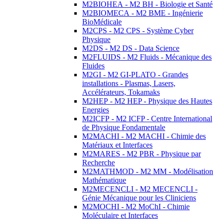
M2BIOHEA - M2 BH - Biologie et Santé
M2BIOMECA - M2 BME - Ingénierie
BioMédicale
M2CPS - M2 CPS - Système Cyber
Physique
M2DS - M2 DS - Data Science
M2FLUIDS - M2 Fluids - Mécanique des
Fluides
M2GI - M2 GI-PLATO - Grandes
installations - Plasmas, Lasers,
Accélérateurs, Tokamaks
M2HEP - M2 HEP - Physique des Hautes
Energies
M2ICFP - M2 ICFP - Centre International
de Physique Fondamentale
M2MACHI - M2 MACHI - Chimie des
Matériaux et Interfaces
M2MARES - M2 PBR - Physique par
Recherche
M2MATHMOD - M2 MM - Modélisation
Mathématique
M2MECENCLI - M2 MECENCLI -
Génie Mécanique pour les Cliniciens
M2MOCHI - M2 MoChI - Chimie
Moléculaire et Interfaces