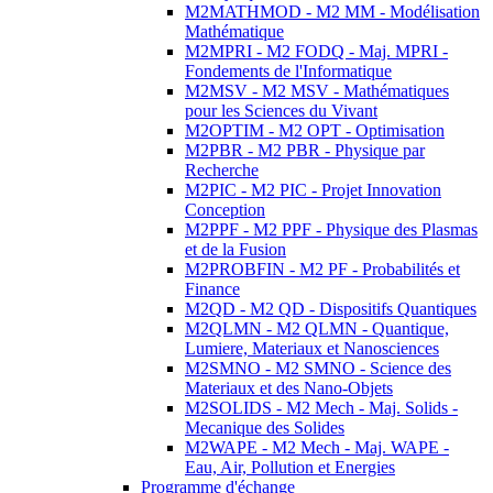
M2MATHMOD - M2 MM - Modélisation
Mathématique
M2MPRI - M2 FODQ - Maj. MPRI -
Fondements de l'Informatique
M2MSV - M2 MSV - Mathématiques
pour les Sciences du Vivant
M2OPTIM - M2 OPT - Optimisation
M2PBR - M2 PBR - Physique par
Recherche
M2PIC - M2 PIC - Projet Innovation
Conception
M2PPF - M2 PPF - Physique des Plasmas
et de la Fusion
M2PROBFIN - M2 PF - Probabilités et
Finance
M2QD - M2 QD - Dispositifs Quantiques
M2QLMN - M2 QLMN - Quantique,
Lumiere, Materiaux et Nanosciences
M2SMNO - M2 SMNO - Science des
Materiaux et des Nano-Objets
M2SOLIDS - M2 Mech - Maj. Solids -
Mecanique des Solides
M2WAPE - M2 Mech - Maj. WAPE -
Eau, Air, Pollution et Energies
Programme d'échange