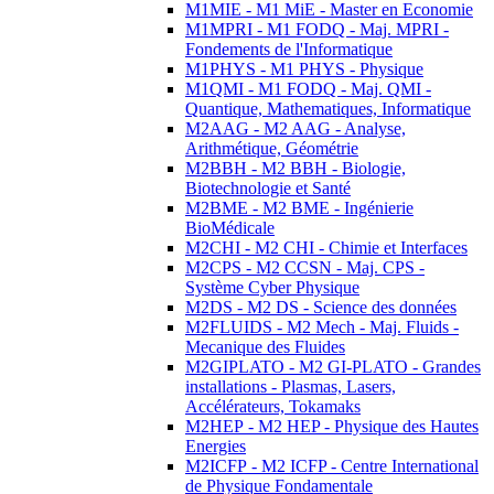
M1MIE - M1 MiE - Master en Economie
M1MPRI - M1 FODQ - Maj. MPRI -
Fondements de l'Informatique
M1PHYS - M1 PHYS - Physique
M1QMI - M1 FODQ - Maj. QMI -
Quantique, Mathematiques, Informatique
M2AAG - M2 AAG - Analyse,
Arithmétique, Géométrie
M2BBH - M2 BBH - Biologie,
Biotechnologie et Santé
M2BME - M2 BME - Ingénierie
BioMédicale
M2CHI - M2 CHI - Chimie et Interfaces
M2CPS - M2 CCSN - Maj. CPS -
Système Cyber Physique
M2DS - M2 DS - Science des données
M2FLUIDS - M2 Mech - Maj. Fluids -
Mecanique des Fluides
M2GIPLATO - M2 GI-PLATO - Grandes
installations - Plasmas, Lasers,
Accélérateurs, Tokamaks
M2HEP - M2 HEP - Physique des Hautes
Energies
M2ICFP - M2 ICFP - Centre International
de Physique Fondamentale