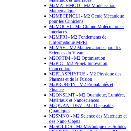
Matériaux et Interfaces
M2MATHMOD - M2 Modélisation
Mathématique
M2MECENCLI - M2 Génie Mécanique
pour les Cliniciens
M2MOCHI - M2 Chimie Moléculaire et
Interfaces
M2MPRI - M2 Fondements de
l'Informatique MPRI
M2MSV - M2 Mathématiques pour les
Sciences du Vivant
M2OPTIM - M2 Optimisation
M2PIC - M2 Projet, Innovation,
Conception
M2PLASPHYFUS - M2 Physique des
Plasmas et de la Fusion
M2PROBFIN - M2 Probabilités et
Finance
M2QNSLMT - M2 Quantique, Lumière,
Matériaux et Nanosciences
M2QUANTDEV - M2 Dispositifs
Quantiques
M2SMNO - M2 Science des Matériaux et
des Nano-Objets
M2SOLIDS - M2 Mécanique des Solides