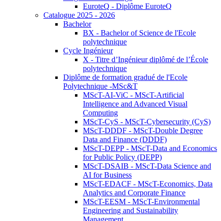
EuroteQ - Diplôme EuroteQ
Catalogue 2025 - 2026
Bachelor
BX - Bachelor of Science de l'Ecole
polytechnique
Cycle Ingénieur
X - Titre d’Ingénieur diplômé de l’École
polytechnique
Diplôme de formation gradué de l'Ecole
Polytechnique -MSc&T
MScT-AI-ViC - MScT-Artificial
Intelligence and Advanced Visual
Computing
MScT-CyS - MScT-Cybersecurity (CyS)
MScT-DDDF - MScT-Double Degree
Data and Finance (DDDF)
MScT-DEPP - MScT-Data and Economics
for Public Policy (DEPP)
MScT-DSAIB - MScT-Data Science and
AI for Business
MScT-EDACF - MScT-Economics, Data
Analytics and Corporate Finance
MScT-EESM - MScT-Environmental
Engineering and Sustainability
Management