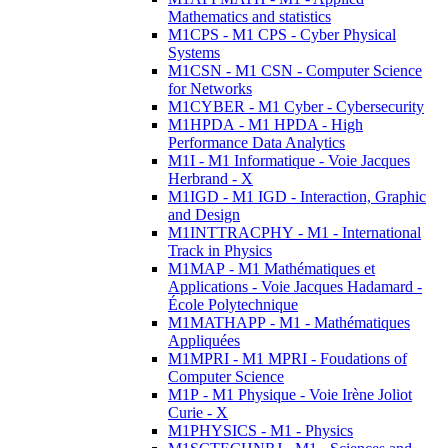
Mathematics and statistics
M1CPS - M1 CPS - Cyber Physical
Systems
M1CSN - M1 CSN - Computer Science
for Networks
M1CYBER - M1 Cyber - Cybersecurity
M1HPDA - M1 HPDA - High
Performance Data Analytics
M1I - M1 Informatique - Voie Jacques
Herbrand - X
M1IGD - M1 IGD - Interaction, Graphic
and Design
M1INTTRACPHY - M1 - International
Track in Physics
M1MAP - M1 Mathématiques et
Applications - Voie Jacques Hadamard -
École Polytechnique
M1MATHAPP - M1 - Mathématiques
Appliquées
M1MPRI - M1 MPRI - Foudations of
Computer Science
M1P - M1 Physique - Voie Irène Joliot
Curie - X
M1PHYSICS - M1 - Physics