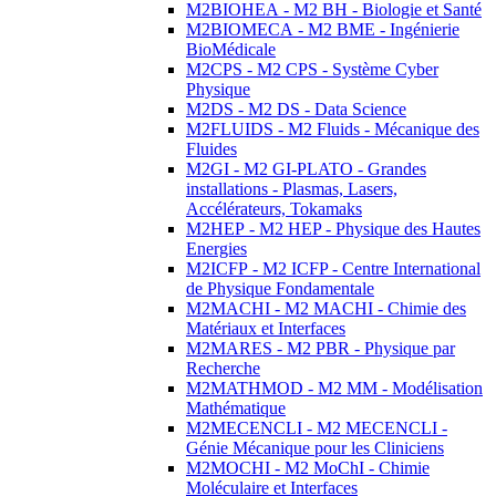
M2BIOHEA - M2 BH - Biologie et Santé
M2BIOMECA - M2 BME - Ingénierie
BioMédicale
M2CPS - M2 CPS - Système Cyber
Physique
M2DS - M2 DS - Data Science
M2FLUIDS - M2 Fluids - Mécanique des
Fluides
M2GI - M2 GI-PLATO - Grandes
installations - Plasmas, Lasers,
Accélérateurs, Tokamaks
M2HEP - M2 HEP - Physique des Hautes
Energies
M2ICFP - M2 ICFP - Centre International
de Physique Fondamentale
M2MACHI - M2 MACHI - Chimie des
Matériaux et Interfaces
M2MARES - M2 PBR - Physique par
Recherche
M2MATHMOD - M2 MM - Modélisation
Mathématique
M2MECENCLI - M2 MECENCLI -
Génie Mécanique pour les Cliniciens
M2MOCHI - M2 MoChI - Chimie
Moléculaire et Interfaces