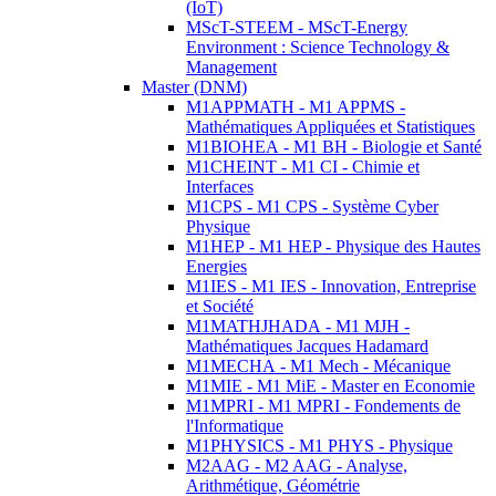
(IoT)
MScT-STEEM - MScT-Energy
Environment : Science Technology &
Management
Master (DNM)
M1APPMATH - M1 APPMS -
Mathématiques Appliquées et Statistiques
M1BIOHEA - M1 BH - Biologie et Santé
M1CHEINT - M1 CI - Chimie et
Interfaces
M1CPS - M1 CPS - Système Cyber
Physique
M1HEP - M1 HEP - Physique des Hautes
Energies
M1IES - M1 IES - Innovation, Entreprise
et Société
M1MATHJHADA - M1 MJH -
Mathématiques Jacques Hadamard
M1MECHA - M1 Mech - Mécanique
M1MIE - M1 MiE - Master en Economie
M1MPRI - M1 MPRI - Fondements de
l'Informatique
M1PHYSICS - M1 PHYS - Physique
M2AAG - M2 AAG - Analyse,
Arithmétique, Géométrie