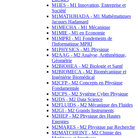
M1IES - M1 Innovation, Entreprise et
Société
M1MATHJHADA - M1 Mathématiques
Jacques Hadamard
M1MECHA - M1 Mécanique
M1MIE - M1 en Economie
M1MPRI - M1 Fondements de
l'Informatique MPRI
M1PHYSICS - M1 Physique
M2AAG - M2 Analyse, Arithmétique,
Géométrie
M2BIOHEA - M2 Biologie et Santé
M2BIOMECA - M2 Biomécanique et
Ingéniérie Biomédical
M2CFP - M2 Concepts en Physique
Fondamentale
M2CPS - M2 Système Cyber Physique
M2DS - M2 Data Science
M2FLUIDS - M2 Mécanique des Fluides
M2GI - M2 Grands Instruments
M2HEP - M2 Physique des Hautes
Energies
M2MARES - M2 Physique par Recherche
M2MATCHEINT - M2 Chimie des