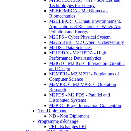
M1SCTECHNRJ - M1 - Sciences and
Technologies for Energy
M2BIOMECA - M2 Biomeca -
Biomechanics
M2CLEAR - CLimat, Environnement,
Applications et Recherche - Water, Air,
Pollution and Energy
M2CPS - Cyber Physical System
M2CYBER - M2 Cyber - Cybersecurity
M2DS - Data Sciences
M2HPDA - M2 HPDA - High
Performance Data Analytics
M2IGD - M2 IGD - Interaction, Graphic
and Design
M2MPRI - M2 MPRI - Foudations of
Computer Science
M2MPRO - M2 MPRO - Operation
Research
M2PDS - M2 PDS - Parallel and
Distributed Systems
M2PIC - Projet Innovation Conception
Non Diplomant
ND - Non Diplomant
Programme d'échange
PEI - Echanges PEI