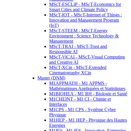
MScT-ESCLiP - MScT-Economics for
Smart Cities and Climate Policy
MScT-IOT - MScT-Internet of Things :
Innovation and Management Program
(IoT)
MScT-STEEM - MScT-Energy
Environment : Science Technology &
Management
MScT-TRAI - MScT-Trust and
Responsible AI
MScT-ViCAI - MScT-Visual Computing
and Creative AI
MScT-XCin - MScT-Extended
Cinematography XCin
Master (DNM)
M1APPMATH - M1 APPMS -
Mathématiques Appliquées et Statistiques
M1BIOHEA - M1 BH - Biologie et Santé
M1CHEINT - M1 CI - Chimie et
Interfaces
M1CPS - M1 CPS - Système Cyber
Physique
M1HEP - M1 HEP - Physique des Hautes
Energies
M1IES - M1 IES - Innovation, Entreprise