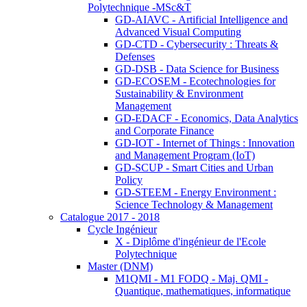
Polytechnique -MSc&T
GD-AIAVC - Artificial Intelligence and
Advanced Visual Computing
GD-CTD - Cybersecurity : Threats &
Defenses
GD-DSB - Data Science for Business
GD-ECOSEM - Ecotechnologies for
Sustainability & Environment
Management
GD-EDACF - Economics, Data Analytics
and Corporate Finance
GD-IOT - Internet of Things : Innovation
and Management Program (IoT)
GD-SCUP - Smart Cities and Urban
Policy
GD-STEEM - Energy Environment :
Science Technology & Management
Catalogue 2017 - 2018
Cycle Ingénieur
X - Diplôme d'ingénieur de l'Ecole
Polytechnique
Master (DNM)
M1QMI - M1 FODQ - Maj. QMI -
Quantique, mathematiques, informatique