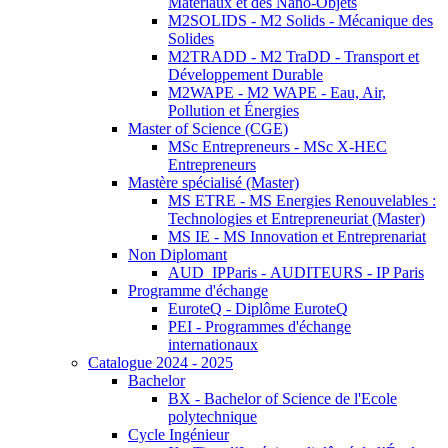
Matériaux et des Nano-Objets
M2SOLIDS - M2 Solids - Mécanique des
Solides
M2TRADD - M2 TraDD - Transport et
Développement Durable
M2WAPE - M2 WAPE - Eau, Air,
Pollution et Énergies
Master of Science (CGE)
MSc Entrepreneurs - MSc X-HEC
Entrepreneurs
Mastère spécialisé (Master)
MS ETRE - MS Energies Renouvelables :
Technologies et Entrepreneuriat (Master)
MS IE - MS Innovation et Entreprenariat
Non Diplomant
AUD_IPParis - AUDITEURS - IP Paris
Programme d'échange
EuroteQ - Diplôme EuroteQ
PEI - Programmes d'échange
internationaux
Catalogue 2024 - 2025
Bachelor
BX - Bachelor of Science de l'Ecole
polytechnique
Cycle Ingénieur