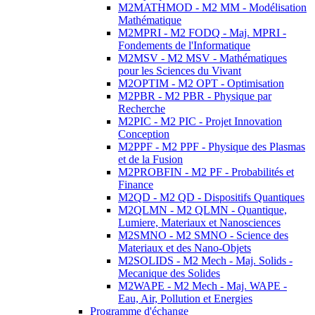
M2MATHMOD - M2 MM - Modélisation
Mathématique
M2MPRI - M2 FODQ - Maj. MPRI -
Fondements de l'Informatique
M2MSV - M2 MSV - Mathématiques
pour les Sciences du Vivant
M2OPTIM - M2 OPT - Optimisation
M2PBR - M2 PBR - Physique par
Recherche
M2PIC - M2 PIC - Projet Innovation
Conception
M2PPF - M2 PPF - Physique des Plasmas
et de la Fusion
M2PROBFIN - M2 PF - Probabilités et
Finance
M2QD - M2 QD - Dispositifs Quantiques
M2QLMN - M2 QLMN - Quantique,
Lumiere, Materiaux et Nanosciences
M2SMNO - M2 SMNO - Science des
Materiaux et des Nano-Objets
M2SOLIDS - M2 Mech - Maj. Solids -
Mecanique des Solides
M2WAPE - M2 Mech - Maj. WAPE -
Eau, Air, Pollution et Energies
Programme d'échange