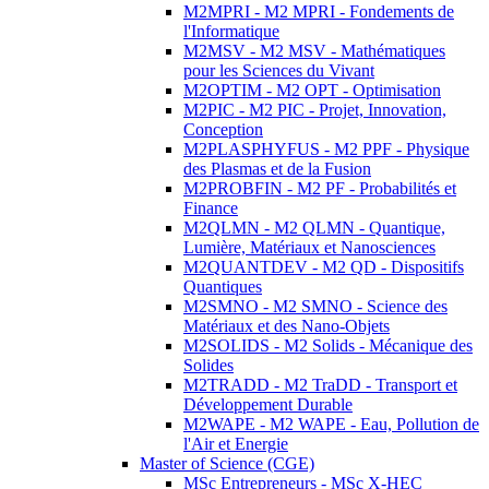
M2MPRI - M2 MPRI - Fondements de
l'Informatique
M2MSV - M2 MSV - Mathématiques
pour les Sciences du Vivant
M2OPTIM - M2 OPT - Optimisation
M2PIC - M2 PIC - Projet, Innovation,
Conception
M2PLASPHYFUS - M2 PPF - Physique
des Plasmas et de la Fusion
M2PROBFIN - M2 PF - Probabilités et
Finance
M2QLMN - M2 QLMN - Quantique,
Lumière, Matériaux et Nanosciences
M2QUANTDEV - M2 QD - Dispositifs
Quantiques
M2SMNO - M2 SMNO - Science des
Matériaux et des Nano-Objets
M2SOLIDS - M2 Solids - Mécanique des
Solides
M2TRADD - M2 TraDD - Transport et
Développement Durable
M2WAPE - M2 WAPE - Eau, Pollution de
l'Air et Energie
Master of Science (CGE)
MSc Entrepreneurs - MSc X-HEC