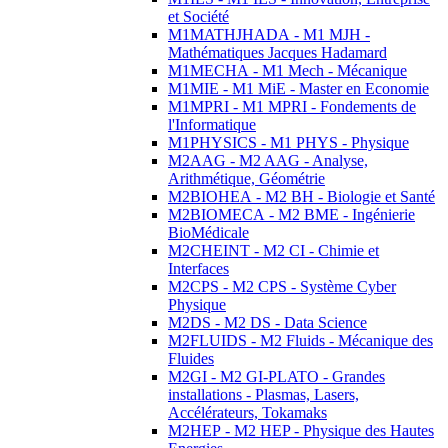
et Société
M1MATHJHADA - M1 MJH -
Mathématiques Jacques Hadamard
M1MECHA - M1 Mech - Mécanique
M1MIE - M1 MiE - Master en Economie
M1MPRI - M1 MPRI - Fondements de
l'Informatique
M1PHYSICS - M1 PHYS - Physique
M2AAG - M2 AAG - Analyse,
Arithmétique, Géométrie
M2BIOHEA - M2 BH - Biologie et Santé
M2BIOMECA - M2 BME - Ingénierie
BioMédicale
M2CHEINT - M2 CI - Chimie et
Interfaces
M2CPS - M2 CPS - Système Cyber
Physique
M2DS - M2 DS - Data Science
M2FLUIDS - M2 Fluids - Mécanique des
Fluides
M2GI - M2 GI-PLATO - Grandes
installations - Plasmas, Lasers,
Accélérateurs, Tokamaks
M2HEP - M2 HEP - Physique des Hautes