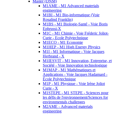
Master (DNM)
M1AME - M1 Advanced materials
engineering
M1BI - M1 Bio-informatique (Voie
Rosalind Franklin)
M1BS - M1 Biologie-Santé - Voie Boris
Ephrussi-X
M1C - M1 Chimie - Voie Fréderic Joliot-
Curie - Ecole Polytechnique
M1ECO - M1 Economie
M1HEP - M1 High Energy Physics
M1I - M1 Informatique - Voie Jacques
Herbrand - X
M1IESVIT - M1 Innovation, Entreprise, et
Société - Voie Innovation technologique
M1MAP - M1 Mathématiques et
Applications - Voie Jacques Hadamard -
École Polytechnique
M1P - M1 Physique - Voie Irène Joliot
Curie - X
M1STEPE - M1 STEPE - Sciences pour
les défis de l'environnement/Sciences for
environmentals challenges
M2AME - Advanced materials
engineering