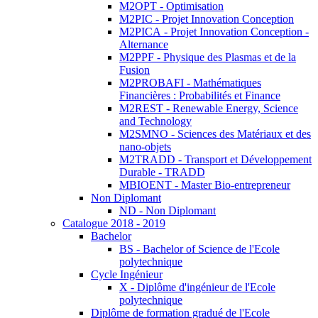
M2OPT - Optimisation
M2PIC - Projet Innovation Conception
M2PICA - Projet Innovation Conception -
Alternance
M2PPF - Physique des Plasmas et de la
Fusion
M2PROBAFI - Mathématiques
Financières : Probabilités et Finance
M2REST - Renewable Energy, Science
and Technology
M2SMNO - Sciences des Matériaux et des
nano-objets
M2TRADD - Transport et Développement
Durable - TRADD
MBIOENT - Master Bio-entrepreneur
Non Diplomant
ND - Non Diplomant
Catalogue 2018 - 2019
Bachelor
BS - Bachelor of Science de l'Ecole
polytechnique
Cycle Ingénieur
X - Diplôme d'ingénieur de l'Ecole
polytechnique
Diplôme de formation gradué de l'Ecole