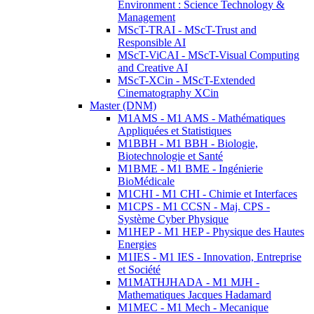
Environment : Science Technology &
Management
MScT-TRAI - MScT-Trust and
Responsible AI
MScT-ViCAI - MScT-Visual Computing
and Creative AI
MScT-XCin - MScT-Extended
Cinematography XCin
Master (DNM)
M1AMS - M1 AMS - Mathématiques
Appliquées et Statistiques
M1BBH - M1 BBH - Biologie,
Biotechnologie et Santé
M1BME - M1 BME - Ingénierie
BioMédicale
M1CHI - M1 CHI - Chimie et Interfaces
M1CPS - M1 CCSN - Maj. CPS -
Système Cyber Physique
M1HEP - M1 HEP - Physique des Hautes
Energies
M1IES - M1 IES - Innovation, Entreprise
et Société
M1MATHJHADA - M1 MJH -
Mathematiques Jacques Hadamard
M1MEC - M1 Mech - Mecanique