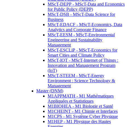
MScT-DEPP - MScT-Data and Economics
for Public Policy (DEPP)
MScT-DSB - MScT-Data Science for
Business
MScT-EDACF - MScT-Economics, Data
Analytics and Corporate Finance
MScT-EESM - MScT-Environmental
Engineering and Sustainability
Management
MScT-ESCLiP - MScT-Economics for
Smart Cities and Climate Policy
MScT-IOT - MScT-Internet of Things :
Innovation and Management Program
(IoT)
MScT-STEEM - MScT-Energy
Environment : Science Technology &
Management
Master (DNM)
M1APPMATH - M1 Mathématiques
Appliquées et Statistiques
M1BIOHEA - M1 Biologie et Santé
M1CHEINT - M1 Chimie et Interfaces
M1CPS - M1 Système Cyber Physique
M1HEP - M1 Physique des Hautes
Energies