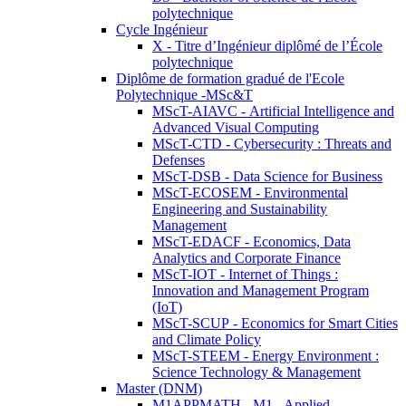
polytechnique
Cycle Ingénieur
X - Titre d’Ingénieur diplômé de l’École
polytechnique
Diplôme de formation gradué de l'Ecole
Polytechnique -MSc&T
MScT-AIAVC - Artificial Intelligence and
Advanced Visual Computing
MScT-CTD - Cybersecurity : Threats and
Defenses
MScT-DSB - Data Science for Business
MScT-ECOSEM - Environmental
Engineering and Sustainability
Management
MScT-EDACF - Economics, Data
Analytics and Corporate Finance
MScT-IOT - Internet of Things :
Innovation and Management Program
(IoT)
MScT-SCUP - Economics for Smart Cities
and Climate Policy
MScT-STEEM - Energy Environment :
Science Technology & Management
Master (DNM)
M1APPMATH - M1 - Applied