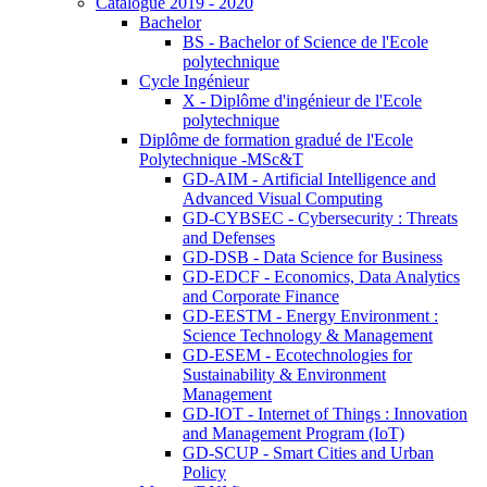
Catalogue 2019 - 2020
Bachelor
BS - Bachelor of Science de l'Ecole
polytechnique
Cycle Ingénieur
X - Diplôme d'ingénieur de l'Ecole
polytechnique
Diplôme de formation gradué de l'Ecole
Polytechnique -MSc&T
GD-AIM - Artificial Intelligence and
Advanced Visual Computing
GD-CYBSEC - Cybersecurity : Threats
and Defenses
GD-DSB - Data Science for Business
GD-EDCF - Economics, Data Analytics
and Corporate Finance
GD-EESTM - Energy Environment :
Science Technology & Management
GD-ESEM - Ecotechnologies for
Sustainability & Environment
Management
GD-IOT - Internet of Things : Innovation
and Management Program (IoT)
GD-SCUP - Smart Cities and Urban
Policy