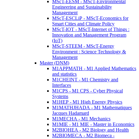
MScT-EESM - MScT-Environmental
Engineering and Sustainability
Management
MScT-ESCLiP - MScT-Economics for
Smart Cities and Climate Policy
MScT-IOT - MScT-Internet of Things :
Innovation and Management Program
(IoT)
MScT-STEEM - MScT-Energy
Environment : Science Technology &
Management
Master (DNM)
M1APPMATH - M1 Applied Mathematics
and statistics
M1CHEINT - M1 Chemistry and
Interfaces
M1CPS - M1 CPS - Cyber Physical
Systems
M1HEP - M1 High Energy Physics
M1MATHJHADA - M1 Mathematiques
Jacques Hadamard
M1MECHA - M1 Mechanics
M1MIE - M1 MIE - Master in Economics
M2BIOHEA - M2 Biology and Health
M2BIOMECA - M2 Biomeca -