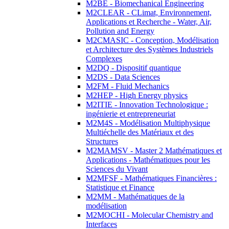
M2BE - Biomechanical Engineering
M2CLEAR - CLimat, Environnement,
Applications et Recherche - Water, Air,
Pollution and Energy
M2CMASIC - Conception, Modélisation
et Architecture des Systèmes Industriels
Complexes
M2DQ - Dispositif quantique
M2DS - Data Sciences
M2FM - Fluid Mechanics
M2HEP - High Energy physics
M2ITIE - Innovation Technologique :
ingénierie et entrepreneuriat
M2M4S - Modélisation Multiphysique
Multiéchelle des Matériaux et des
Structures
M2MAMSV - Master 2 Mathématiques et
Applications - Mathématiques pour les
Sciences du Vivant
M2MFSF - Mathématiques Financières :
Statistique et Finance
M2MM - Mathématiques de la
modélisation
M2MOCHI - Molecular Chemistry and
Interfaces