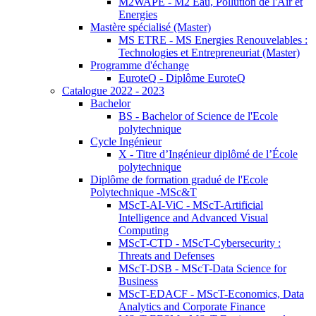
M2WAPE - M2 Eau, Pollution de l'Air et
Energies
Mastère spécialisé (Master)
MS ETRE - MS Energies Renouvelables :
Technologies et Entrepreneuriat (Master)
Programme d'échange
EuroteQ - Diplôme EuroteQ
Catalogue 2022 - 2023
Bachelor
BS - Bachelor of Science de l'Ecole
polytechnique
Cycle Ingénieur
X - Titre d’Ingénieur diplômé de l’École
polytechnique
Diplôme de formation gradué de l'Ecole
Polytechnique -MSc&T
MScT-AI-ViC - MScT-Artificial
Intelligence and Advanced Visual
Computing
MScT-CTD - MScT-Cybersecurity :
Threats and Defenses
MScT-DSB - MScT-Data Science for
Business
MScT-EDACF - MScT-Economics, Data
Analytics and Corporate Finance