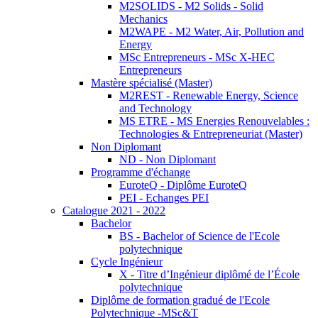
M2SOLIDS - M2 Solids - Solid
Mechanics
M2WAPE - M2 Water, Air, Pollution and
Energy
MSc Entrepreneurs - MSc X-HEC
Entrepreneurs
Mastère spécialisé (Master)
M2REST - Renewable Energy, Science
and Technology
MS ETRE - MS Energies Renouvelables :
Technologies & Entrepreneuriat (Master)
Non Diplomant
ND - Non Diplomant
Programme d'échange
EuroteQ - Diplôme EuroteQ
PEI - Echanges PEI
Catalogue 2021 - 2022
Bachelor
BS - Bachelor of Science de l'Ecole
polytechnique
Cycle Ingénieur
X - Titre d’Ingénieur diplômé de l’École
polytechnique
Diplôme de formation gradué de l'Ecole
Polytechnique -MSc&T