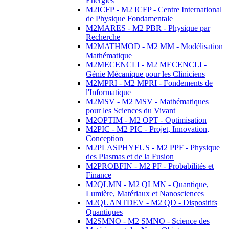
Energies
M2ICFP - M2 ICFP - Centre International
de Physique Fondamentale
M2MARES - M2 PBR - Physique par
Recherche
M2MATHMOD - M2 MM - Modélisation
Mathématique
M2MECENCLI - M2 MECENCLI -
Génie Mécanique pour les Cliniciens
M2MPRI - M2 MPRI - Fondements de
l'Informatique
M2MSV - M2 MSV - Mathématiques
pour les Sciences du Vivant
M2OPTIM - M2 OPT - Optimisation
M2PIC - M2 PIC - Projet, Innovation,
Conception
M2PLASPHYFUS - M2 PPF - Physique
des Plasmas et de la Fusion
M2PROBFIN - M2 PF - Probabilités et
Finance
M2QLMN - M2 QLMN - Quantique,
Lumière, Matériaux et Nanosciences
M2QUANTDEV - M2 QD - Dispositifs
Quantiques
M2SMNO - M2 SMNO - Science des