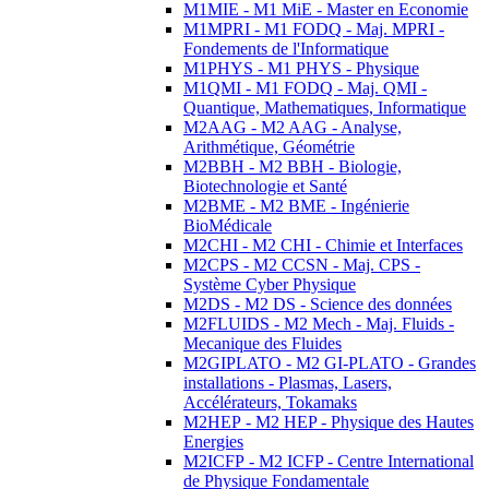
M1MIE - M1 MiE - Master en Economie
M1MPRI - M1 FODQ - Maj. MPRI -
Fondements de l'Informatique
M1PHYS - M1 PHYS - Physique
M1QMI - M1 FODQ - Maj. QMI -
Quantique, Mathematiques, Informatique
M2AAG - M2 AAG - Analyse,
Arithmétique, Géométrie
M2BBH - M2 BBH - Biologie,
Biotechnologie et Santé
M2BME - M2 BME - Ingénierie
BioMédicale
M2CHI - M2 CHI - Chimie et Interfaces
M2CPS - M2 CCSN - Maj. CPS -
Système Cyber Physique
M2DS - M2 DS - Science des données
M2FLUIDS - M2 Mech - Maj. Fluids -
Mecanique des Fluides
M2GIPLATO - M2 GI-PLATO - Grandes
installations - Plasmas, Lasers,
Accélérateurs, Tokamaks
M2HEP - M2 HEP - Physique des Hautes
Energies
M2ICFP - M2 ICFP - Centre International
de Physique Fondamentale