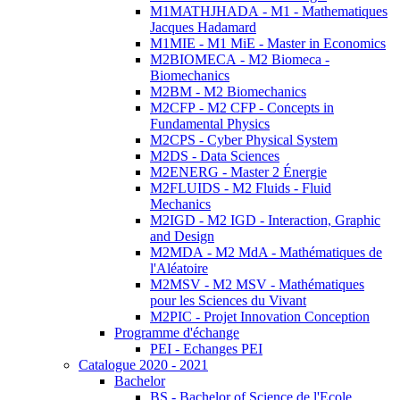
M1MATHJHADA - M1 - Mathematiques
Jacques Hadamard
M1MIE - M1 MiE - Master in Economics
M2BIOMECA - M2 Biomeca -
Biomechanics
M2BM - M2 Biomechanics
M2CFP - M2 CFP - Concepts in
Fundamental Physics
M2CPS - Cyber Physical System
M2DS - Data Sciences
M2ENERG - Master 2 Énergie
M2FLUIDS - M2 Fluids - Fluid
Mechanics
M2IGD - M2 IGD - Interaction, Graphic
and Design
M2MDA - M2 MdA - Mathématiques de
l'Aléatoire
M2MSV - M2 MSV - Mathématiques
pour les Sciences du Vivant
M2PIC - Projet Innovation Conception
Programme d'échange
PEI - Echanges PEI
Catalogue 2020 - 2021
Bachelor
BS - Bachelor of Science de l'Ecole