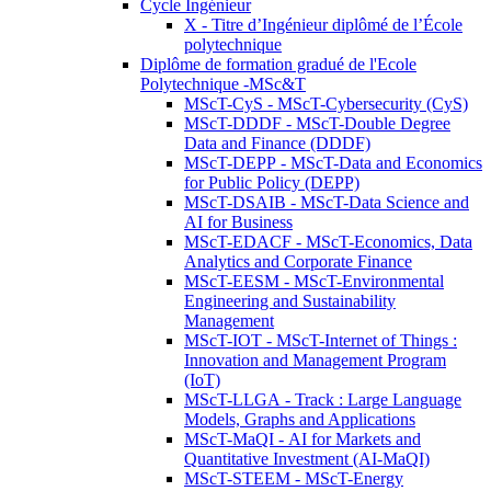
Cycle Ingénieur
X - Titre d’Ingénieur diplômé de l’École
polytechnique
Diplôme de formation gradué de l'Ecole
Polytechnique -MSc&T
MScT-CyS - MScT-Cybersecurity (CyS)
MScT-DDDF - MScT-Double Degree
Data and Finance (DDDF)
MScT-DEPP - MScT-Data and Economics
for Public Policy (DEPP)
MScT-DSAIB - MScT-Data Science and
AI for Business
MScT-EDACF - MScT-Economics, Data
Analytics and Corporate Finance
MScT-EESM - MScT-Environmental
Engineering and Sustainability
Management
MScT-IOT - MScT-Internet of Things :
Innovation and Management Program
(IoT)
MScT-LLGA - Track : Large Language
Models, Graphs and Applications
MScT-MaQI - AI for Markets and
Quantitative Investment (AI-MaQI)
MScT-STEEM - MScT-Energy