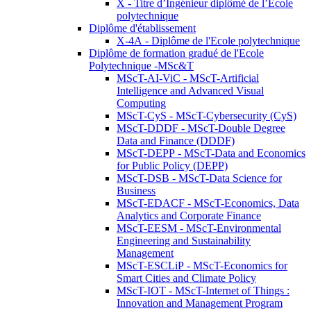
X - Titre d’Ingénieur diplômé de l’École
polytechnique
Diplôme d'établissement
X-4A - Diplôme de l'Ecole polytechnique
Diplôme de formation gradué de l'Ecole
Polytechnique -MSc&T
MScT-AI-ViC - MScT-Artificial
Intelligence and Advanced Visual
Computing
MScT-CyS - MScT-Cybersecurity (CyS)
MScT-DDDF - MScT-Double Degree
Data and Finance (DDDF)
MScT-DEPP - MScT-Data and Economics
for Public Policy (DEPP)
MScT-DSB - MScT-Data Science for
Business
MScT-EDACF - MScT-Economics, Data
Analytics and Corporate Finance
MScT-EESM - MScT-Environmental
Engineering and Sustainability
Management
MScT-ESCLiP - MScT-Economics for
Smart Cities and Climate Policy
MScT-IOT - MScT-Internet of Things :
Innovation and Management Program