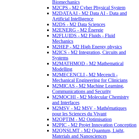
Biomechanics
M2CPS - M2 Cyber Physical System
M2DATAAI - M2 Data AI - Data and
Artificial Intelligence
M2DS - M2 Data Sciences
M2ENERG - M2 Énergie
M2FLUIDS - M2 Fluids - Fluid
Mechanics
M2HEP - M2 High Energy physics
M2ICS - M2 Integration, Circuits and
Systems
M2MATHMOD - M2 Mathematical
Modelling
M2MECENCLI - M2 Mecencli -
Mechanical Engineering for Clinicians
M2MICAS - M2 Machine Learning,
Communications and Security
M2MOCHI - M2 Molecular Chemistry
and Interfaces
M2MSV - M2 MSV - Mathématiques
pour les Sciences du Vivant
M2OPTIM - M2 Optimisation
M2PIC - M2 Projet Innovation Conception
M2QNSLMT - M2 Quantum, Light,
Materials and Nanosciences