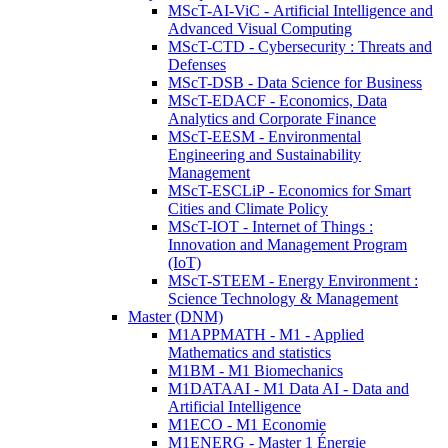
MScT-AI-ViC - Artificial Intelligence and
Advanced Visual Computing
MScT-CTD - Cybersecurity : Threats and
Defenses
MScT-DSB - Data Science for Business
MScT-EDACF - Economics, Data
Analytics and Corporate Finance
MScT-EESM - Environmental
Engineering and Sustainability
Management
MScT-ESCLiP - Economics for Smart
Cities and Climate Policy
MScT-IOT - Internet of Things :
Innovation and Management Program
(IoT)
MScT-STEEM - Energy Environment :
Science Technology & Management
Master (DNM)
M1APPMATH - M1 - Applied
Mathematics and statistics
M1BM - M1 Biomechanics
M1DATAAI - M1 Data AI - Data and
Artificial Intelligence
M1ECO - M1 Economie
M1ENERG - Master 1 Énergie