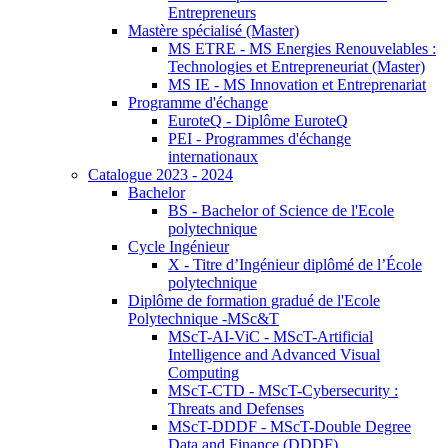
Entrepreneurs
Mastère spécialisé (Master)
MS ETRE - MS Energies Renouvelables :
Technologies et Entrepreneuriat (Master)
MS IE - MS Innovation et Entreprenariat
Programme d'échange
EuroteQ - Diplôme EuroteQ
PEI - Programmes d'échange
internationaux
Catalogue 2023 - 2024
Bachelor
BS - Bachelor of Science de l'Ecole
polytechnique
Cycle Ingénieur
X - Titre d’Ingénieur diplômé de l’École
polytechnique
Diplôme de formation gradué de l'Ecole
Polytechnique -MSc&T
MScT-AI-ViC - MScT-Artificial
Intelligence and Advanced Visual
Computing
MScT-CTD - MScT-Cybersecurity :
Threats and Defenses
MScT-DDDF - MScT-Double Degree
Data and Finance (DDDF)