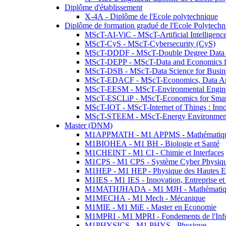
Diplôme d'établissement
X-4A - Diplôme de l'Ecole polytechnique
Diplôme de formation gradué de l'Ecole Polytec
MScT-AI-ViC - MScT-Artificial Intelligen
MScT-CyS - MScT-Cybersecurity (CyS)
MScT-DDDF - MScT-Double Degree Data 
MScT-DEPP - MScT-Data and Economics fo
MScT-DSB - MScT-Data Science for Busin
MScT-EDACF - MScT-Economics, Data Anal
MScT-EESM - MScT-Environmental Enginee
MScT-ESCLiP - MScT-Economics for Smart 
MScT-IOT - MScT-Internet of Things : Inn
MScT-STEEM - MScT-Energy Environment 
Master (DNM)
M1APPMATH - M1 APPMS - Mathématiques A
M1BIOHEA - M1 BH - Biologie et Santé
M1CHEINT - M1 CI - Chimie et Interfaces
M1CPS - M1 CPS - Système Cyber Physiq
M1HEP - M1 HEP - Physique des Hautes E
M1IES - M1 IES - Innovation, Entreprise et
M1MATHJHADA - M1 MJH - Mathématiqu
M1MECHA - M1 Mech - Mécanique
M1MIE - M1 MiE - Master en Economie
M1MPRI - M1 MPRI - Fondements de l'Inf
M1PHYSICS - M1 PHYS - Physique