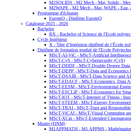
M2SOLIDS - M2 Mech - Maj. Solids - Meca
M2WAPE - M2 Mech - Maj. WAPE - Eau, Air
Programme d'échange
EuroteQ - Diplôme EuroteQ
Catalogue 2025 - 2026
Bachelor
BX - Bachelor of Science de l'Ecole polyte
Cycle Ingénieur
X - Titre d’Ingénieur diplômé de l’École po
Diplôme de formation gradué de l'Ecole Polytec
MScT-AI-ViC - MScT-Artificial Intelligen
MScT-CyS - MScT-Cybersecurity (CyS)
MScT-DDDF - MScT-Double Degree Data 
MScT-DEPP - MScT-Data and Economics fo
MScT-DSAIB - MScT-Data Science and AI 
MScT-EDACF - MScT-Economics, Data Anal
MScT-EESM - MScT-Environmental Enginee
MScT-ESCLiP - MScT-Economics for Smart 
MScT-IOT - MScT-Internet of Things : Inn
MScT-STEEM - MScT-Energy Environment 
MScT-TRAI - MScT-Trust and Responsible
MScT-ViCAI - MScT-Visual Computing and
MScT-XCin - MScT-Extended Cinematogr
Master (DNM)
M1APPMATH - M1 APPMS - Mathématiques A