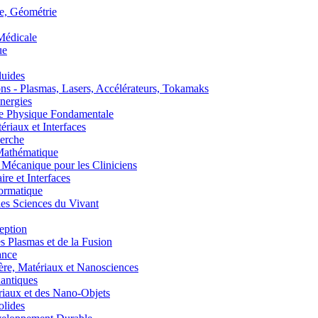
, Géométrie
édicale
ue
uides
s - Plasmas, Lasers, Accélérateurs, Tokamaks
nergies
de Physique Fondamentale
aux et Interfaces
erche
athématique
anique pour les Cliniciens
 et Interfaces
ormatique
s Sciences du Vivant
eption
lasmas et de la Fusion
ance
, Matériaux et Nanosciences
ntiques
aux et des Nano-Objets
lides