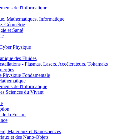
nts de l'Informatique
, Mathematiques, Informatique
, Géométrie
ie et Santé
le
Cyber Physique
nique des Fluides
lations - Plasmas, Lasers, Accélérateurs, Tokamaks
nergies
de Physique Fondamentale
athématique
nts de l'Informatique
s Sciences du Vivant
he
ption
 de la Fusion
ance
, Materiaux et Nanosciences
aux et des Nano-Objets