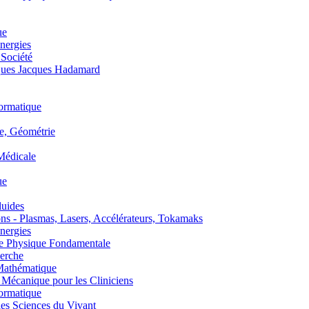
ue
nergies
 Société
es Jacques Hadamard
ormatique
, Géométrie
édicale
ue
uides
s - Plasmas, Lasers, Accélérateurs, Tokamaks
nergies
de Physique Fondamentale
erche
athématique
anique pour les Cliniciens
ormatique
s Sciences du Vivant