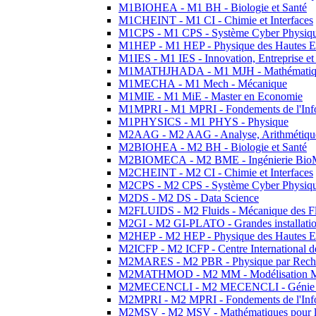
M1BIOHEA - M1 BH - Biologie et Santé
M1CHEINT - M1 CI - Chimie et Interfaces
M1CPS - M1 CPS - Système Cyber Physiq
M1HEP - M1 HEP - Physique des Hautes E
M1IES - M1 IES - Innovation, Entreprise et
M1MATHJHADA - M1 MJH - Mathématiqu
M1MECHA - M1 Mech - Mécanique
M1MIE - M1 MiE - Master en Economie
M1MPRI - M1 MPRI - Fondements de l'Inf
M1PHYSICS - M1 PHYS - Physique
M2AAG - M2 AAG - Analyse, Arithmétique
M2BIOHEA - M2 BH - Biologie et Santé
M2BIOMECA - M2 BME - Ingénierie BioM
M2CHEINT - M2 CI - Chimie et Interfaces
M2CPS - M2 CPS - Système Cyber Physiq
M2DS - M2 DS - Data Science
M2FLUIDS - M2 Fluids - Mécanique des Fl
M2GI - M2 GI-PLATO - Grandes installation
M2HEP - M2 HEP - Physique des Hautes E
M2ICFP - M2 ICFP - Centre International 
M2MARES - M2 PBR - Physique par Rech
M2MATHMOD - M2 MM - Modélisation M
M2MECENCLI - M2 MECENCLI - Génie Méc
M2MPRI - M2 MPRI - Fondements de l'Inf
M2MSV - M2 MSV - Mathématiques pour le