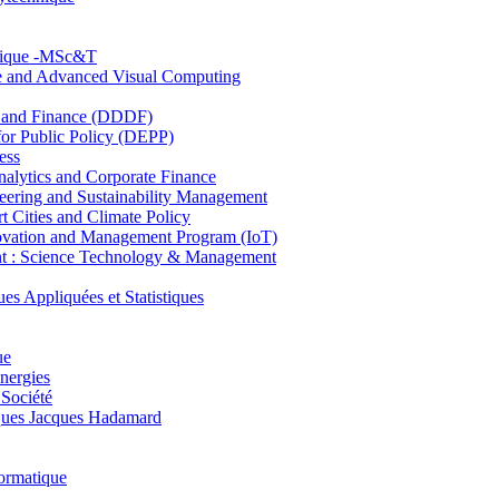
hnique -MSc&T
ce and Advanced Visual Computing
and Finance (DDDF)
r Public Policy (DEPP)
ess
ytics and Corporate Finance
ring and Sustainability Management
Cities and Climate Policy
ovation and Management Program (IoT)
: Science Technology & Management
ppliquées et Statistiques
ue
nergies
 Société
es Jacques Hadamard
ormatique