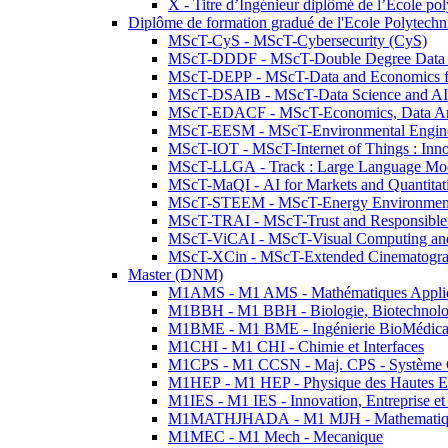
X - Titre d’Ingénieur diplômé de l’École po
Diplôme de formation gradué de l'Ecole Polytec
MScT-CyS - MScT-Cybersecurity (CyS)
MScT-DDDF - MScT-Double Degree Data 
MScT-DEPP - MScT-Data and Economics fo
MScT-DSAIB - MScT-Data Science and AI 
MScT-EDACF - MScT-Economics, Data Anal
MScT-EESM - MScT-Environmental Enginee
MScT-IOT - MScT-Internet of Things : Inn
MScT-LLGA - Track : Large Language Mode
MScT-MaQI - AI for Markets and Quantitat
MScT-STEEM - MScT-Energy Environment 
MScT-TRAI - MScT-Trust and Responsible
MScT-ViCAI - MScT-Visual Computing and
MScT-XCin - MScT-Extended Cinematogr
Master (DNM)
M1AMS - M1 AMS - Mathématiques Appliqué
M1BBH - M1 BBH - Biologie, Biotechnolog
M1BME - M1 BME - Ingénierie BioMédica
M1CHI - M1 CHI - Chimie et Interfaces
M1CPS - M1 CCSN - Maj. CPS - Système 
M1HEP - M1 HEP - Physique des Hautes E
M1IES - M1 IES - Innovation, Entreprise et
M1MATHJHADA - M1 MJH - Mathematiqu
M1MEC - M1 Mech - Mecanique