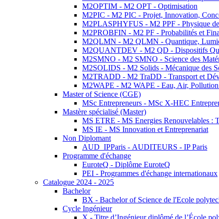
M2OPTIM - M2 OPT - Optimisation
M2PIC - M2 PIC - Projet, Innovation, Conc
M2PLASPHYFUS - M2 PPF - Physique des P
M2PROBFIN - M2 PF - Probabilités et Fin
M2QLMN - M2 QLMN - Quantique, Lumière
M2QUANTDEV - M2 QD - Dispositifs Qua
M2SMNO - M2 SMNO - Science des Matéri
M2SOLIDS - M2 Solids - Mécanique des So
M2TRADD - M2 TraDD - Transport et Dév
M2WAPE - M2 WAPE - Eau, Air, Pollution 
Master of Science (CGE)
MSc Entrepreneurs - MSc X-HEC Entrepre
Mastère spécialisé (Master)
MS ETRE - MS Energies Renouvelables : Tec
MS IE - MS Innovation et Entreprenariat
Non Diplomant
AUD_IPParis - AUDITEURS - IP Paris
Programme d'échange
EuroteQ - Diplôme EuroteQ
PEI - Programmes d'échange internationaux
Catalogue 2024 - 2025
Bachelor
BX - Bachelor of Science de l'Ecole polyte
Cycle Ingénieur
X - Titre d’Ingénieur diplômé de l’École po