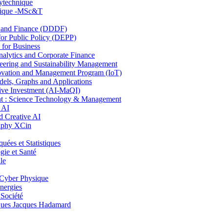
lytechnique
hnique -MSc&T
and Finance (DDDF)
r Public Policy (DEPP)
for Business
ytics and Corporate Finance
ring and Sustainability Management
ovation and Management Program (IoT)
ls, Graphs and Applications
ive Investment (AI-MaQI)
: Science Technology & Management
 AI
 Creative AI
aphy XCin
es et Statistiques
ie et Santé
le
Cyber Physique
nergies
 Société
es Jacques Hadamard