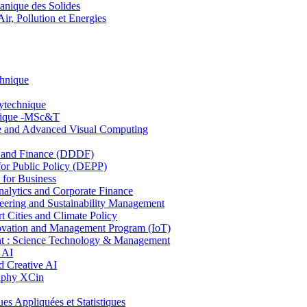
nique des Solides
, Pollution et Energies
chnique
lytechnique
hnique -MSc&T
ce and Advanced Visual Computing
and Finance (DDDF)
r Public Policy (DEPP)
for Business
ytics and Corporate Finance
ring and Sustainability Management
Cities and Climate Policy
ovation and Management Program (IoT)
: Science Technology & Management
 AI
 Creative AI
aphy XCin
ppliquées et Statistiques