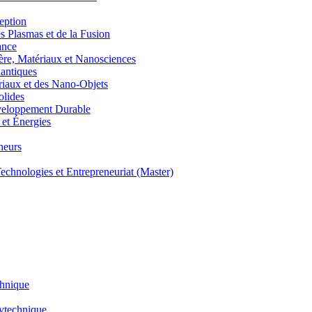
eption
lasmas et de la Fusion
ance
, Matériaux et Nanosciences
ntiques
aux et des Nano-Objets
lides
eloppement Durable
et Énergies
neurs
hnologies et Entrepreneuriat (Master)
chnique
lytechnique