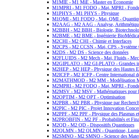
M1MIE - M1 MiE - Master en Economie
M1MPRI - M1 FODQ - Maj. MPRI - Fondeme
M1PHYS - M1 PHYS - Physique
M1QMI - M1 FODQ - Maj. QMI - Quantique
M2AAG - M2 AAG - Analyse, Arithmétique
M2BBH - M2 BBH - Biologie, Biotechnolog
M2BME - M2 BME - Ingénierie BioMédica
M2CHI - M2 CHI - Chimie et Interfaces
M2CPS - M2 CCSN - Maj. CPS - Système 
M2DS - M2 DS - Science des données
M2FLUIDS - M2 Mech - Maj. Fluids - Meca
M2GIPLATO - M2 GI-PLATO - Grandes instal
M2HEP - M2 HEP - Physique des Hautes E
M2ICFP - M2 ICFP - Centre International 
M2MATHMOD - M2 MM - Modélisation M
M2MPRI - M2 FODQ - Maj. MPRI - Fondeme
M2MSV - M2 MSV - Mathématiques pour le
M2OPTIM - M2 OPT - Optimisation
M2PBR - M2 PBR - Physique par Recherc
M2PIC - M2 PIC - Projet Innovation Conce
M2PPF - M2 PPF - Physique des Plasmas et
M2PROBFIN - M2 PF - Probabilités et Fin
M2QD - M2 QD - Dispositifs Quantiques
M2QLMN - M2 QLMN - Quantique, Lumiere
M2SMNO - M2 SMNO - Science des Materi