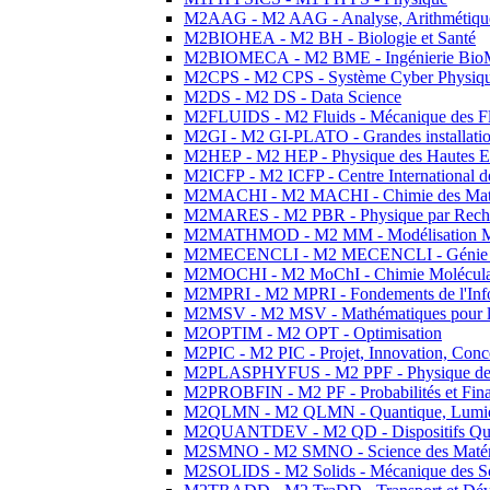
M2AAG - M2 AAG - Analyse, Arithmétique
M2BIOHEA - M2 BH - Biologie et Santé
M2BIOMECA - M2 BME - Ingénierie BioM
M2CPS - M2 CPS - Système Cyber Physiq
M2DS - M2 DS - Data Science
M2FLUIDS - M2 Fluids - Mécanique des Fl
M2GI - M2 GI-PLATO - Grandes installation
M2HEP - M2 HEP - Physique des Hautes E
M2ICFP - M2 ICFP - Centre International 
M2MACHI - M2 MACHI - Chimie des Matéri
M2MARES - M2 PBR - Physique par Rech
M2MATHMOD - M2 MM - Modélisation M
M2MECENCLI - M2 MECENCLI - Génie Méc
M2MOCHI - M2 MoChI - Chimie Moléculaire
M2MPRI - M2 MPRI - Fondements de l'Inf
M2MSV - M2 MSV - Mathématiques pour le
M2OPTIM - M2 OPT - Optimisation
M2PIC - M2 PIC - Projet, Innovation, Conc
M2PLASPHYFUS - M2 PPF - Physique des P
M2PROBFIN - M2 PF - Probabilités et Fin
M2QLMN - M2 QLMN - Quantique, Lumière
M2QUANTDEV - M2 QD - Dispositifs Qua
M2SMNO - M2 SMNO - Science des Matéri
M2SOLIDS - M2 Solids - Mécanique des So