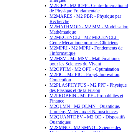
Energies
M2ICFP - M2 ICFP - Centre International
de Physique Fondamentale
M2MARES - M2 PBR - Physique par
Recherche
M2MATHMOD - M2 MM - Modélisation
Mathématique
M2MECENCLI - M2 MECENCLI -
Génie Mécanique pour les Cliniciens
M2MPRI - M2 MPRI - Fondements de
l'Informatique
M2MSV - M2 MSV - Mathématiques
pour les Sciences du Vivant
M2OPTIM - M2 OPT - Optimisation
M2PIC - M2 PIC - Projet, Innovation,
Conception
M2PLASPHYFUS - M2 PPF - Physique
des Plasmas et de la Fusion
M2PROBFIN - M2 PF - Probabilités et
Finance
M2QLMN - M2 QLMN - Quantique,
Lumière, Matériaux et Nanosciences
M2QUANTDEV - M2 QD - Dispositifs
Quantiques
M2SMNO - M2 SMNO - Science des