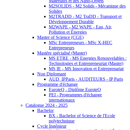
Matériaux et des Nano-Objets
M2SOLIDS - M2 Solids - Mécanique des
Solides
M2TRADD - M2 TraDD - Transport et
Développement Durable
M2WAPE - M2 WAPE - Eau, Air,
Pollution et Énergies
Master of Science (CGE)
MSc Entrepreneurs - MSc X-HEC
Entrepreneurs
Mastère spécialisé (Master)
MS ETRE - MS Energies Renouvelables :
Technologies et Entrepreneuriat (Master)
MS IE - MS Innovation et Entreprenariat
Non Diplomant
AUD_IPParis - AUDITEURS - IP Paris
Programme d'échange
EuroteQ - Diplôme EuroteQ
PEI - Programmes d'échange
internationaux
Catalogue 2024 - 2025
Bachelor
BX - Bachelor of Science de l'Ecole
polytechnique
Cycle Ingénieur