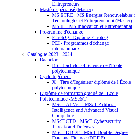
Entrepreneurs
Mastère spécialisé (Master)
MS ETRE - MS Energies Renouvelables :
Technologies et Entrepreneuriat (Master)
MS IE - MS Innovation et Entreprenariat
Programme d'échange
EuroteQ - Diplôme EuroteQ
PEI - Programmes d'échange
internationaux
Catalogue 2023 - 2024
Bachelor
BS - Bachelor of Science de l'Ecole
polytechnique
Cycle Ingénieur
X - Titre d’Ingénieur diplômé de l’École
polytechnique
Diplôme de formation gradué de l'Ecole
Polytechnique -MSc&T
MScT-AI-ViC - MScT-Artificial
Intelligence and Advanced Visual
Computing
MScT-CTD - MScT-Cybersecurity :
Threats and Defenses
MScT-DDDF - MScT-Double Degree
Data and Finance (DDDF)