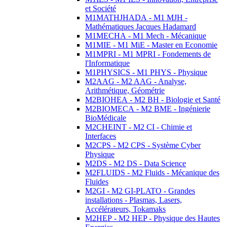
et Société
M1MATHJHADA - M1 MJH -
Mathématiques Jacques Hadamard
M1MECHA - M1 Mech - Mécanique
M1MIE - M1 MiE - Master en Economie
M1MPRI - M1 MPRI - Fondements de
l'Informatique
M1PHYSICS - M1 PHYS - Physique
M2AAG - M2 AAG - Analyse,
Arithmétique, Géométrie
M2BIOHEA - M2 BH - Biologie et Santé
M2BIOMECA - M2 BME - Ingénierie
BioMédicale
M2CHEINT - M2 CI - Chimie et
Interfaces
M2CPS - M2 CPS - Système Cyber
Physique
M2DS - M2 DS - Data Science
M2FLUIDS - M2 Fluids - Mécanique des
Fluides
M2GI - M2 GI-PLATO - Grandes
installations - Plasmas, Lasers,
Accélérateurs, Tokamaks
M2HEP - M2 HEP - Physique des Hautes