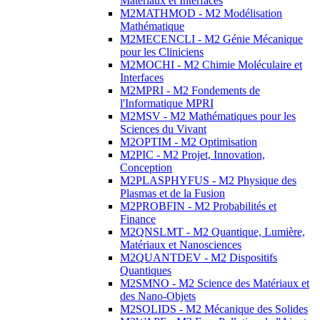
Matériaux et Interfaces
M2MATHMOD - M2 Modélisation
Mathématique
M2MECENCLI - M2 Génie Mécanique
pour les Cliniciens
M2MOCHI - M2 Chimie Moléculaire et
Interfaces
M2MPRI - M2 Fondements de
l'Informatique MPRI
M2MSV - M2 Mathématiques pour les
Sciences du Vivant
M2OPTIM - M2 Optimisation
M2PIC - M2 Projet, Innovation,
Conception
M2PLASPHYFUS - M2 Physique des
Plasmas et de la Fusion
M2PROBFIN - M2 Probabilités et
Finance
M2QNSLMT - M2 Quantique, Lumière,
Matériaux et Nanosciences
M2QUANTDEV - M2 Dispositifs
Quantiques
M2SMNO - M2 Science des Matériaux et
des Nano-Objets
M2SOLIDS - M2 Mécanique des Solides