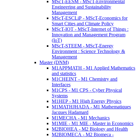
MScT-EESM - MScT-Environmental
Engineering and Sustainability
Management
MScT-ESCLiP - MScT-Economics for
Smart Cities and Climate Policy
MScT-IOT - MScT-Internet of Things :
Innovation and Management Program
(IoT)
MScT-STEEM - MScT-Energy
Environment : Science Technology &
Management
Master (DNM)
M1APPMATH - M1 Applied Mathematics
and statistics
M1CHEINT - M1 Chemistry and
Interfaces
M1CPS - M1 CPS - Cyber Physical
Systems
M1HEP - M1 High Energy Physics
M1MATHJHADA - M1 Mathematiques
Jacques Hadamard
M1MECHA - M1 Mechanics
M1MIE - M1 MIE - Master in Economics
M2BIOHEA - M2 Biology and Health
M2BIOMECA - M2 Biomeca -