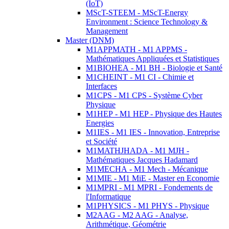
(IoT)
MScT-STEEM - MScT-Energy
Environment : Science Technology &
Management
Master (DNM)
M1APPMATH - M1 APPMS -
Mathématiques Appliquées et Statistiques
M1BIOHEA - M1 BH - Biologie et Santé
M1CHEINT - M1 CI - Chimie et
Interfaces
M1CPS - M1 CPS - Système Cyber
Physique
M1HEP - M1 HEP - Physique des Hautes
Energies
M1IES - M1 IES - Innovation, Entreprise
et Société
M1MATHJHADA - M1 MJH -
Mathématiques Jacques Hadamard
M1MECHA - M1 Mech - Mécanique
M1MIE - M1 MiE - Master en Economie
M1MPRI - M1 MPRI - Fondements de
l'Informatique
M1PHYSICS - M1 PHYS - Physique
M2AAG - M2 AAG - Analyse,
Arithmétique, Géométrie