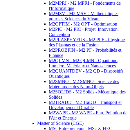
M2MPRI - M2 MPRI - Fondements de
l'Informatique
M2MSV - M2 MSV - Mathématiques
pour les Sciences du Vivant
M2OPTIM - M2 OPT - Optimisation
M2PIC - M2 PIC - Projet, Innovation,
Conception
M2PLASPHYFUS - M2 PPF - Physique
des Plasmas et de la Fusion
M2PROBFIN - M2 PF - Probabilités et
Finance
M2QLMN - M2 QLMN - Quantique,
Lumière, Matériaux et Nanosciences
M2QUANTDEV - M2 QD - Dispositifs
Quantiques
M2SMNO - M2 SMNO - Science des
Matériaux et des Nano-Objets
M2SOLIDS - M2 Solids - Mécanique des
Solides
M2TRADD - M2 TraDD - Transport et
Développement Durable
M2WAPE - M2 WAPE - Eau, Pollution de
l'Air et Energie
Master of Science (CGE)
MSc Entrepreneurs - MSc X-HEC