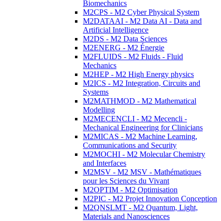
Biomechanics
M2CPS - M2 Cyber Physical System
M2DATAAI - M2 Data AI - Data and
Artificial Intelligence
M2DS - M2 Data Sciences
M2ENERG - M2 Énergie
M2FLUIDS - M2 Fluids - Fluid
Mechanics
M2HEP - M2 High Energy physics
M2ICS - M2 Integration, Circuits and
Systems
M2MATHMOD - M2 Mathematical
Modelling
M2MECENCLI - M2 Mecencli -
Mechanical Engineering for Clinicians
M2MICAS - M2 Machine Learning,
Communications and Security
M2MOCHI - M2 Molecular Chemistry
and Interfaces
M2MSV - M2 MSV - Mathématiques
pour les Sciences du Vivant
M2OPTIM - M2 Optimisation
M2PIC - M2 Projet Innovation Conception
M2QNSLMT - M2 Quantum, Light,
Materials and Nanosciences