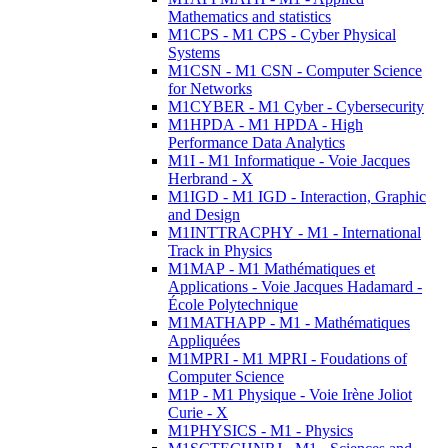
Mathematics and statistics
M1CPS - M1 CPS - Cyber Physical
Systems
M1CSN - M1 CSN - Computer Science
for Networks
M1CYBER - M1 Cyber - Cybersecurity
M1HPDA - M1 HPDA - High
Performance Data Analytics
M1I - M1 Informatique - Voie Jacques
Herbrand - X
M1IGD - M1 IGD - Interaction, Graphic
and Design
M1INTTRACPHY - M1 - International
Track in Physics
M1MAP - M1 Mathématiques et
Applications - Voie Jacques Hadamard -
École Polytechnique
M1MATHAPP - M1 - Mathématiques
Appliquées
M1MPRI - M1 MPRI - Foudations of
Computer Science
M1P - M1 Physique - Voie Irène Joliot
Curie - X
M1PHYSICS - M1 - Physics