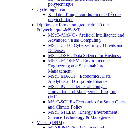
polytechnique
Cycle Ingénieur
X - Titre d’Ingénieur diplômé de l’École
polytechnique
Diplôme de formation gradué de l'Ecole
Polytechnique -MSc&T
MScT-AIAVC - Artificial Intelligence and
Advanced Visual Computing
MScT-CTD - Cybersecurity : Threats and
Defenses
MScT-DSB - Data Science for Business
MScT-ECOSEM - Environmental
Engineering and Sustainability
Management
MScT-EDACF - Economics, Data
Analytics and Corporate Finance
MScT-IOT - Internet of Things :
Innovation and Management Program
(IoT)
MScT-SCUP - Economics for Smart Cities
and Climate Policy
MScT-STEEM - Energy Environment :
Science Technology & Management
Master (DNM)
M1APPMATH - M1 - Applied