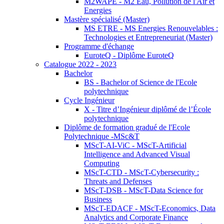
M2WAPE - M2 Eau, Pollution de l'Air et
Energies
Mastère spécialisé (Master)
MS ETRE - MS Energies Renouvelables :
Technologies et Entrepreneuriat (Master)
Programme d'échange
EuroteQ - Diplôme EuroteQ
Catalogue 2022 - 2023
Bachelor
BS - Bachelor of Science de l'Ecole
polytechnique
Cycle Ingénieur
X - Titre d’Ingénieur diplômé de l’École
polytechnique
Diplôme de formation gradué de l'Ecole
Polytechnique -MSc&T
MScT-AI-ViC - MScT-Artificial
Intelligence and Advanced Visual
Computing
MScT-CTD - MScT-Cybersecurity :
Threats and Defenses
MScT-DSB - MScT-Data Science for
Business
MScT-EDACF - MScT-Economics, Data
Analytics and Corporate Finance