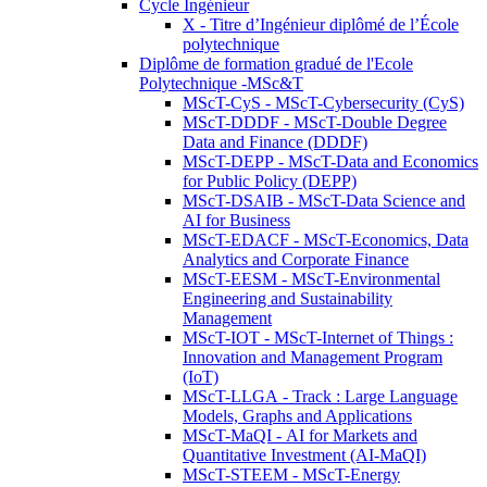
Cycle Ingénieur
X - Titre d’Ingénieur diplômé de l’École
polytechnique
Diplôme de formation gradué de l'Ecole
Polytechnique -MSc&T
MScT-CyS - MScT-Cybersecurity (CyS)
MScT-DDDF - MScT-Double Degree
Data and Finance (DDDF)
MScT-DEPP - MScT-Data and Economics
for Public Policy (DEPP)
MScT-DSAIB - MScT-Data Science and
AI for Business
MScT-EDACF - MScT-Economics, Data
Analytics and Corporate Finance
MScT-EESM - MScT-Environmental
Engineering and Sustainability
Management
MScT-IOT - MScT-Internet of Things :
Innovation and Management Program
(IoT)
MScT-LLGA - Track : Large Language
Models, Graphs and Applications
MScT-MaQI - AI for Markets and
Quantitative Investment (AI-MaQI)
MScT-STEEM - MScT-Energy