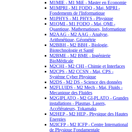
M1MIE - M1 MiE - Master en Economie
M1MPRI - M1 FODQ - Maj. MPRI -
Fondements de l'Informatique
M1PHYS - M1 PHYS - Physique
M1QMI - M1 FODQ - Maj. QMI -
Quantique, Mathematiques, Informatique
M2AAG - M2 AAG - Analyse,
Arithmétique, Géométrie
M2BBH - M2 BBH - Biologie,
Biotechnologie et Santé
M2BME - M2 BME - Ingénierie
BioMédicale
M2CHI - M2 CHI - Chimie et Interfaces
M2CPS - M2 CCSN - Maj. CPS -
Système Cyber Physique
M2DS - M2 DS - Science des données
M2FLUIDS - M2 Mech - Maj. Fluids -
Mecanique des Fluides
M2GIPLATO - M2 GI-PLATO - Grandes
installations - Plasmas, Lasers,
Accélérateurs, Tokamaks
M2HEP - M2 HEP - Physique des Hautes
Energies
M2ICFP - M2 ICFP - Centre International
de Physique Fondamentale