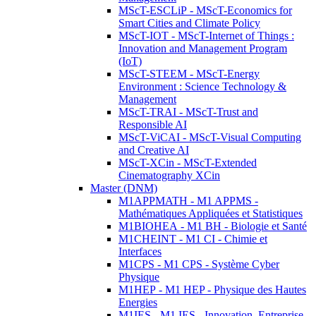
MScT-ESCLiP - MScT-Economics for
Smart Cities and Climate Policy
MScT-IOT - MScT-Internet of Things :
Innovation and Management Program
(IoT)
MScT-STEEM - MScT-Energy
Environment : Science Technology &
Management
MScT-TRAI - MScT-Trust and
Responsible AI
MScT-ViCAI - MScT-Visual Computing
and Creative AI
MScT-XCin - MScT-Extended
Cinematography XCin
Master (DNM)
M1APPMATH - M1 APPMS -
Mathématiques Appliquées et Statistiques
M1BIOHEA - M1 BH - Biologie et Santé
M1CHEINT - M1 CI - Chimie et
Interfaces
M1CPS - M1 CPS - Système Cyber
Physique
M1HEP - M1 HEP - Physique des Hautes
Energies
M1IES - M1 IES - Innovation, Entreprise