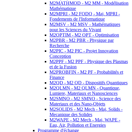
M2MATHMOD - M2 MM - Modélisation
Mathématique
M2MPRI - M2 FODQ - Maj. MPRI -
Fondements de l'Informatique
M2MSV - M2 MSV - Mathématiques
pour les Sciences du Vivant
M2OPTIM - M2 OPT - Optimisation
M2PBR - M2 PBR - Physique par
Recherche
M2PIC - M2 PIC - Projet Innovation
Conception
M2PPF - M2 PPF - Physique des Plasmas
et de la Fusion
M2PROBFIN - M2 PF - Probabilités et
Finance
M2QD - M2 QD - Dispositifs Quantiques
M2QLMN - M2 QLMN - Quantique,
Lumiere, Materiaux et Nanosciences
M2SMNO - M2 SMNO - Science des
Materiaux et des Nano-Objets
M2SOLIDS - M2 Mech - Maj. Solids -
Mecanique des Solides
M2WAPE - M2 Mech - Maj. WAPE -
Eau, Air, Pollution et Energies
Programme d'échange