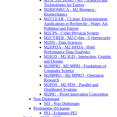
M1SCTECHNRJ - M1 - Sciences and
Technologies for Energy
M2BIOMECA - M2 Biomeca -
Biomechanics
M2CLEAR - CLimat, Environnement,
Applications et Recherche - Water, Air,
Pollution and Energy
M2CPS - Cyber Physical System
M2CYBER - M2 Cyber - Cybersecurity
M2DS - Data Sciences
M2HPDA - M2 HPDA - High
Performance Data Analytics
M2IGD - M2 IGD - Interaction, Graphic
and Design
M2MPRI - M2 MPRI - Foudations of
Computer Science
M2MPRO - M2 MPRO - Operation
Research
M2PDS - M2 PDS - Parallel and
Distributed Systems
M2PIC - Projet Innovation Conception
Non Diplomant
ND - Non Diplomant
Programme d'échange
PEI - Echanges PEI