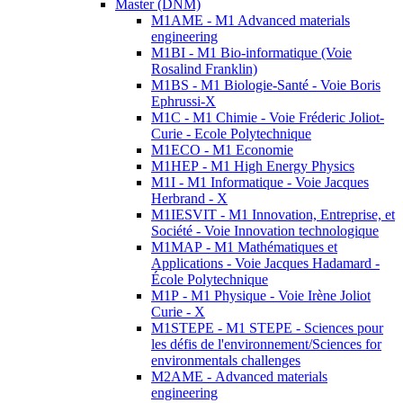
Master (DNM)
M1AME - M1 Advanced materials
engineering
M1BI - M1 Bio-informatique (Voie
Rosalind Franklin)
M1BS - M1 Biologie-Santé - Voie Boris
Ephrussi-X
M1C - M1 Chimie - Voie Fréderic Joliot-
Curie - Ecole Polytechnique
M1ECO - M1 Economie
M1HEP - M1 High Energy Physics
M1I - M1 Informatique - Voie Jacques
Herbrand - X
M1IESVIT - M1 Innovation, Entreprise, et
Société - Voie Innovation technologique
M1MAP - M1 Mathématiques et
Applications - Voie Jacques Hadamard -
École Polytechnique
M1P - M1 Physique - Voie Irène Joliot
Curie - X
M1STEPE - M1 STEPE - Sciences pour
les défis de l'environnement/Sciences for
environmentals challenges
M2AME - Advanced materials
engineering