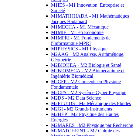
M1IES - M1 Innovation, Entreprise et
Société
M1MATHJHADA - M1 Mathématiques
Jacques Hadamard
M1MECHA - M1 Mécanique
M1MIE - M1 en Economie
M1MPRI - M1 Fondements de
l'Informatique MPRI
M1PHYSICS - M1 Physique
M2AAG - M2 Analyse, Arithmétique,
Géométrie
M2BIOHEA - M2 Biologie et Santé
M2BIOMECA - M2 Biomécanique et
Ingéniérie Biomédical
M2CFP - M2 Concepts en Physique
Fondamentale
M2CPS - M2 Système Cyber Physique
M2DS - M2 Data Science
M2FLUIDS - M2 Mécanique des Fluides
M2GI - M2 Grands Instruments
M2HEP - M2 Physique des Hautes
Energies
M2MARES - M2 Physique par Recherche
M2MATCHEINT - M2 Chimie des