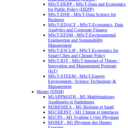
MScT-DEPP - MScT-Data and Economics
for Public Policy (DEPP)
MScT-DSB - MScT-Data Science for
Business
MScT-EDACF - MScT-Economics, Data
Analytics and Corporate Finance
MScT-EESM - MScT-Environmental
Engineering and Sustainability
Management
MScT-ESCLiP - MScT-Economics for
Smart Cities and Climate Policy
MScT-IOT - MScT-Internet of Things :
Innovation and Management Program
(IoT)
MScT-STEEM - MScT-Energy
Environment : Science Technology &
Management
Master (DNM)
M1APPMATH - M1 Mathématiques
Appliquées et Statistiques
M1BIOHEA - M1 Biologie et Santé
M1CHEINT - M1 Chimie et Interfaces
M1CPS - M1 Système Cyber Physique
M1HEP - M1 Physique des Hautes
Energies