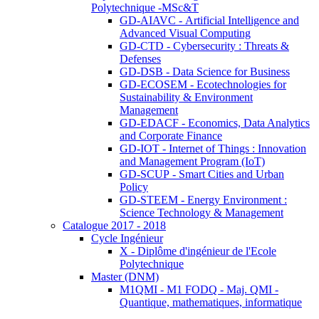
Polytechnique -MSc&T
GD-AIAVC - Artificial Intelligence and
Advanced Visual Computing
GD-CTD - Cybersecurity : Threats &
Defenses
GD-DSB - Data Science for Business
GD-ECOSEM - Ecotechnologies for
Sustainability & Environment
Management
GD-EDACF - Economics, Data Analytics
and Corporate Finance
GD-IOT - Internet of Things : Innovation
and Management Program (IoT)
GD-SCUP - Smart Cities and Urban
Policy
GD-STEEM - Energy Environment :
Science Technology & Management
Catalogue 2017 - 2018
Cycle Ingénieur
X - Diplôme d'ingénieur de l'Ecole
Polytechnique
Master (DNM)
M1QMI - M1 FODQ - Maj. QMI -
Quantique, mathematiques, informatique