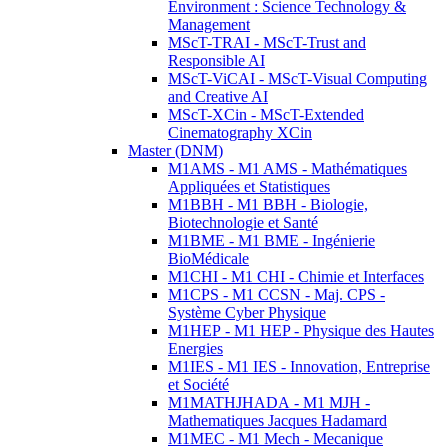
Environment : Science Technology &
Management
MScT-TRAI - MScT-Trust and
Responsible AI
MScT-ViCAI - MScT-Visual Computing
and Creative AI
MScT-XCin - MScT-Extended
Cinematography XCin
Master (DNM)
M1AMS - M1 AMS - Mathématiques
Appliquées et Statistiques
M1BBH - M1 BBH - Biologie,
Biotechnologie et Santé
M1BME - M1 BME - Ingénierie
BioMédicale
M1CHI - M1 CHI - Chimie et Interfaces
M1CPS - M1 CCSN - Maj. CPS -
Système Cyber Physique
M1HEP - M1 HEP - Physique des Hautes
Energies
M1IES - M1 IES - Innovation, Entreprise
et Société
M1MATHJHADA - M1 MJH -
Mathematiques Jacques Hadamard
M1MEC - M1 Mech - Mecanique