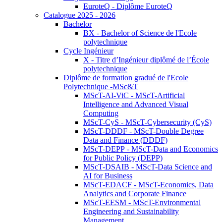
EuroteQ - Diplôme EuroteQ
Catalogue 2025 - 2026
Bachelor
BX - Bachelor of Science de l'Ecole
polytechnique
Cycle Ingénieur
X - Titre d’Ingénieur diplômé de l’École
polytechnique
Diplôme de formation gradué de l'Ecole
Polytechnique -MSc&T
MScT-AI-ViC - MScT-Artificial
Intelligence and Advanced Visual
Computing
MScT-CyS - MScT-Cybersecurity (CyS)
MScT-DDDF - MScT-Double Degree
Data and Finance (DDDF)
MScT-DEPP - MScT-Data and Economics
for Public Policy (DEPP)
MScT-DSAIB - MScT-Data Science and
AI for Business
MScT-EDACF - MScT-Economics, Data
Analytics and Corporate Finance
MScT-EESM - MScT-Environmental
Engineering and Sustainability
Management