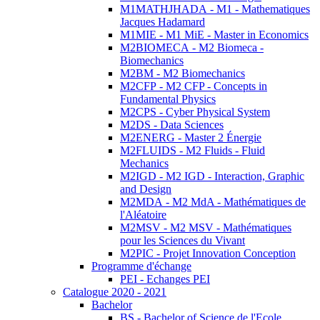
M1MATHJHADA - M1 - Mathematiques
Jacques Hadamard
M1MIE - M1 MiE - Master in Economics
M2BIOMECA - M2 Biomeca -
Biomechanics
M2BM - M2 Biomechanics
M2CFP - M2 CFP - Concepts in
Fundamental Physics
M2CPS - Cyber Physical System
M2DS - Data Sciences
M2ENERG - Master 2 Énergie
M2FLUIDS - M2 Fluids - Fluid
Mechanics
M2IGD - M2 IGD - Interaction, Graphic
and Design
M2MDA - M2 MdA - Mathématiques de
l'Aléatoire
M2MSV - M2 MSV - Mathématiques
pour les Sciences du Vivant
M2PIC - Projet Innovation Conception
Programme d'échange
PEI - Echanges PEI
Catalogue 2020 - 2021
Bachelor
BS - Bachelor of Science de l'Ecole