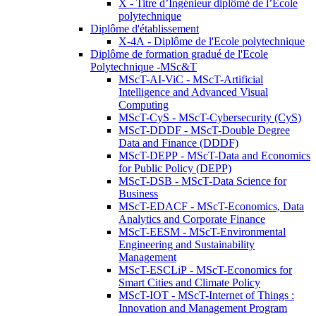
X - Titre d’Ingénieur diplômé de l’École
polytechnique
Diplôme d'établissement
X-4A - Diplôme de l'Ecole polytechnique
Diplôme de formation gradué de l'Ecole
Polytechnique -MSc&T
MScT-AI-ViC - MScT-Artificial
Intelligence and Advanced Visual
Computing
MScT-CyS - MScT-Cybersecurity (CyS)
MScT-DDDF - MScT-Double Degree
Data and Finance (DDDF)
MScT-DEPP - MScT-Data and Economics
for Public Policy (DEPP)
MScT-DSB - MScT-Data Science for
Business
MScT-EDACF - MScT-Economics, Data
Analytics and Corporate Finance
MScT-EESM - MScT-Environmental
Engineering and Sustainability
Management
MScT-ESCLiP - MScT-Economics for
Smart Cities and Climate Policy
MScT-IOT - MScT-Internet of Things :
Innovation and Management Program