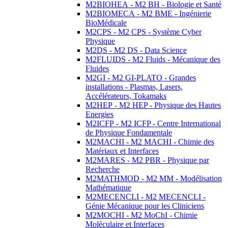
M2BIOHEA - M2 BH - Biologie et Santé
M2BIOMECA - M2 BME - Ingénierie
BioMédicale
M2CPS - M2 CPS - Système Cyber
Physique
M2DS - M2 DS - Data Science
M2FLUIDS - M2 Fluids - Mécanique des
Fluides
M2GI - M2 GI-PLATO - Grandes
installations - Plasmas, Lasers,
Accélérateurs, Tokamaks
M2HEP - M2 HEP - Physique des Hautes
Energies
M2ICFP - M2 ICFP - Centre International
de Physique Fondamentale
M2MACHI - M2 MACHI - Chimie des
Matériaux et Interfaces
M2MARES - M2 PBR - Physique par
Recherche
M2MATHMOD - M2 MM - Modélisation
Mathématique
M2MECENCLI - M2 MECENCLI -
Génie Mécanique pour les Cliniciens
M2MOCHI - M2 MoChI - Chimie
Moléculaire et Interfaces