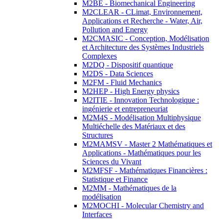
M2BE - Biomechanical Engineering
M2CLEAR - CLimat, Environnement,
Applications et Recherche - Water, Air,
Pollution and Energy
M2CMASIC - Conception, Modélisation
et Architecture des Systèmes Industriels
Complexes
M2DQ - Dispositif quantique
M2DS - Data Sciences
M2FM - Fluid Mechanics
M2HEP - High Energy physics
M2ITIE - Innovation Technologique :
ingénierie et entrepreneuriat
M2M4S - Modélisation Multiphysique
Multiéchelle des Matériaux et des
Structures
M2MAMSV - Master 2 Mathématiques et
Applications - Mathématiques pour les
Sciences du Vivant
M2MFSF - Mathématiques Financières :
Statistique et Finance
M2MM - Mathématiques de la
modélisation
M2MOCHI - Molecular Chemistry and
Interfaces