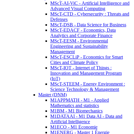
MScT-AI-ViC - Artificial Intelligence and
Advanced Visual Computing
MScT-CTD - Cybersecurity : Threats and
Defenses
MScT-DSB - Data Science for Business
MScT-EDACF - Economics, Data
Analytics and Corporate Finance
MScT-EESM - Environmental
Engineering and Sustainability
Management
MScT-ESCLiP - Economics for Smart
Cities and Climate Policy
MScT-IOT - Internet of Things :
Innovation and Management Program
(IoT)
MScT-STEEM - Energy Environment :
Science Technology & Management
Master (DNM)
M1APPMATH - M1 - Applied
Mathematics and statistics
M1BM - M1 Biomechanics
M1DATAAI - M1 Data AI - Data and
Artificial Intelligence
M1ECO - M1 Economie
M1ENERG - Master 1 Énergie