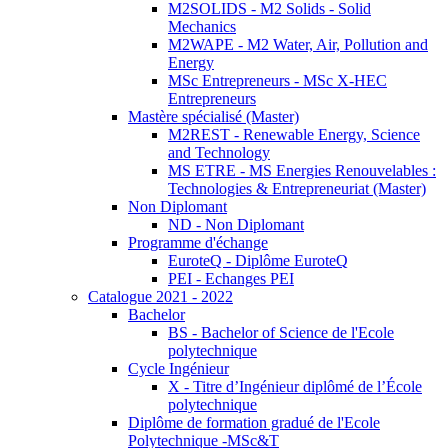
M2SOLIDS - M2 Solids - Solid
Mechanics
M2WAPE - M2 Water, Air, Pollution and
Energy
MSc Entrepreneurs - MSc X-HEC
Entrepreneurs
Mastère spécialisé (Master)
M2REST - Renewable Energy, Science
and Technology
MS ETRE - MS Energies Renouvelables :
Technologies & Entrepreneuriat (Master)
Non Diplomant
ND - Non Diplomant
Programme d'échange
EuroteQ - Diplôme EuroteQ
PEI - Echanges PEI
Catalogue 2021 - 2022
Bachelor
BS - Bachelor of Science de l'Ecole
polytechnique
Cycle Ingénieur
X - Titre d’Ingénieur diplômé de l’École
polytechnique
Diplôme de formation gradué de l'Ecole
Polytechnique -MSc&T