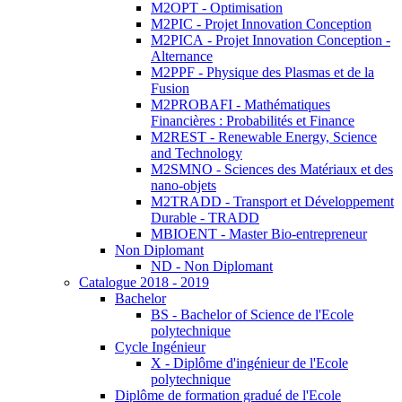
M2OPT - Optimisation
M2PIC - Projet Innovation Conception
M2PICA - Projet Innovation Conception -
Alternance
M2PPF - Physique des Plasmas et de la
Fusion
M2PROBAFI - Mathématiques
Financières : Probabilités et Finance
M2REST - Renewable Energy, Science
and Technology
M2SMNO - Sciences des Matériaux et des
nano-objets
M2TRADD - Transport et Développement
Durable - TRADD
MBIOENT - Master Bio-entrepreneur
Non Diplomant
ND - Non Diplomant
Catalogue 2018 - 2019
Bachelor
BS - Bachelor of Science de l'Ecole
polytechnique
Cycle Ingénieur
X - Diplôme d'ingénieur de l'Ecole
polytechnique
Diplôme de formation gradué de l'Ecole