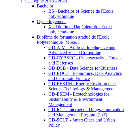
Catalogue 2019 - 2020
Bachelor
BS - Bachelor of Science de l'Ecole
polytechnique
Cycle Ingénieur
X - Diplôme d'ingénieur de l'Ecole
polytechnique
Diplôme de formation gradué de l'Ecole
Polytechnique -MSc&T
GD-AIM - Artificial Intelligence and
Advanced Visual Computing
GD-CYBSEC - Cybersecurity : Threats
and Defenses
GD-DSB - Data Science for Business
GD-EDCF - Economics, Data Analytics
and Corporate Finance
GD-EESTM - Energy Environment :
Science Technology & Management
GD-ESEM - Ecotechnologies for
Sustainability & Environment
Management
GD-IOT - Internet of Things : Innovation
and Management Program (IoT)
GD-SCUP - Smart Cities and Urban
Policy