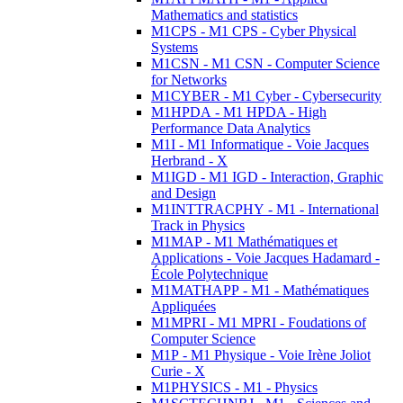
Mathematics and statistics
M1CPS - M1 CPS - Cyber Physical
Systems
M1CSN - M1 CSN - Computer Science
for Networks
M1CYBER - M1 Cyber - Cybersecurity
M1HPDA - M1 HPDA - High
Performance Data Analytics
M1I - M1 Informatique - Voie Jacques
Herbrand - X
M1IGD - M1 IGD - Interaction, Graphic
and Design
M1INTTRACPHY - M1 - International
Track in Physics
M1MAP - M1 Mathématiques et
Applications - Voie Jacques Hadamard -
École Polytechnique
M1MATHAPP - M1 - Mathématiques
Appliquées
M1MPRI - M1 MPRI - Foudations of
Computer Science
M1P - M1 Physique - Voie Irène Joliot
Curie - X
M1PHYSICS - M1 - Physics