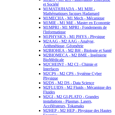
et Société
M1MATHJHADA - M1 MJH -
Mathématiques Jacques Hadamard
M1MECHA - M1 Mech - Mécanique
M1MIE - M1 MiE - Master en Economie
M1MPRI - M1 MPRI - Fondements de
l'Informatique
M1PHYSICS - M1 PHYS - Physique
M2AAG - M2 AAG - Analyse,
Arithmétique, Géométrie
M2BIOHEA - M2 BH - Biologie et Santé
M2BIOMECA - M2 BME - Ingénierie
BioMédicale
M2CHEINT - M2 CI - Chimie et
Interfaces
M2CPS - M2 CPS - Système Cyber
Physique
M2DS - M2 DS - Data Science
M2FLUIDS - M2 Fluids - Mécanique des
Fluides
M2GI - M2 GI-PLATO - Grandes
installations - Plasmas, Lasers,
Accélérateurs, Tokamaks
M2HEP - M2 HEP - Physique des Hautes