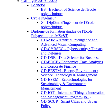
Catalogue 2019 - 2020
Bachelor
BS - Bachelor of Science de l'Ecole
polytechnique
Cycle Ingénieur
X - Diplôme d'ingénieur de l'Ecole
polytechnique
Diplôme de formation gradué de l'Ecole
Polytechnique -MSc&T
GD-AIM - Artificial Intelligence and
Advanced Visual Computing
GD-CYBSEC - Cybersecurity : Threats
and Defenses
GD-DSB - Data Science for Business
GD-EDCF - Economics, Data Analytics
and Corporate Finance
GD-EESTM - Energy Environment :
Science Technology & Management
GD-ESEM - Ecotechnologies for
Sustainability & Environment
Management
GD-IOT - Internet of Things : Innovation
and Management Program (IoT)
GD-SCUP - Smart Cities and Urban
Policy