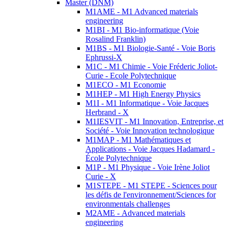
Master (DNM)
M1AME - M1 Advanced materials
engineering
M1BI - M1 Bio-informatique (Voie
Rosalind Franklin)
M1BS - M1 Biologie-Santé - Voie Boris
Ephrussi-X
M1C - M1 Chimie - Voie Fréderic Joliot-
Curie - Ecole Polytechnique
M1ECO - M1 Economie
M1HEP - M1 High Energy Physics
M1I - M1 Informatique - Voie Jacques
Herbrand - X
M1IESVIT - M1 Innovation, Entreprise, et
Société - Voie Innovation technologique
M1MAP - M1 Mathématiques et
Applications - Voie Jacques Hadamard -
École Polytechnique
M1P - M1 Physique - Voie Irène Joliot
Curie - X
M1STEPE - M1 STEPE - Sciences pour
les défis de l'environnement/Sciences for
environmentals challenges
M2AME - Advanced materials
engineering