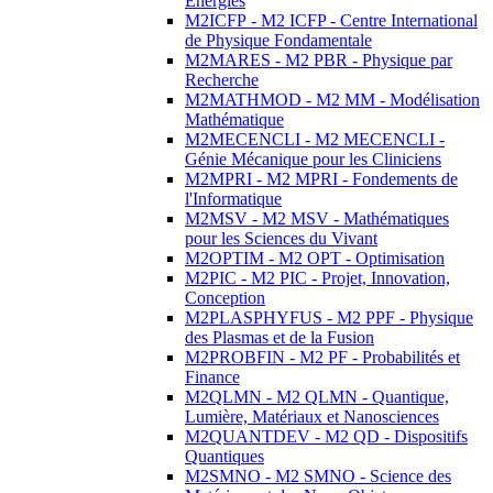
Energies
M2ICFP - M2 ICFP - Centre International
de Physique Fondamentale
M2MARES - M2 PBR - Physique par
Recherche
M2MATHMOD - M2 MM - Modélisation
Mathématique
M2MECENCLI - M2 MECENCLI -
Génie Mécanique pour les Cliniciens
M2MPRI - M2 MPRI - Fondements de
l'Informatique
M2MSV - M2 MSV - Mathématiques
pour les Sciences du Vivant
M2OPTIM - M2 OPT - Optimisation
M2PIC - M2 PIC - Projet, Innovation,
Conception
M2PLASPHYFUS - M2 PPF - Physique
des Plasmas et de la Fusion
M2PROBFIN - M2 PF - Probabilités et
Finance
M2QLMN - M2 QLMN - Quantique,
Lumière, Matériaux et Nanosciences
M2QUANTDEV - M2 QD - Dispositifs
Quantiques
M2SMNO - M2 SMNO - Science des