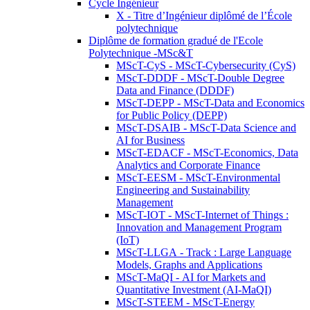
Cycle Ingénieur
X - Titre d’Ingénieur diplômé de l’École
polytechnique
Diplôme de formation gradué de l'Ecole
Polytechnique -MSc&T
MScT-CyS - MScT-Cybersecurity (CyS)
MScT-DDDF - MScT-Double Degree
Data and Finance (DDDF)
MScT-DEPP - MScT-Data and Economics
for Public Policy (DEPP)
MScT-DSAIB - MScT-Data Science and
AI for Business
MScT-EDACF - MScT-Economics, Data
Analytics and Corporate Finance
MScT-EESM - MScT-Environmental
Engineering and Sustainability
Management
MScT-IOT - MScT-Internet of Things :
Innovation and Management Program
(IoT)
MScT-LLGA - Track : Large Language
Models, Graphs and Applications
MScT-MaQI - AI for Markets and
Quantitative Investment (AI-MaQI)
MScT-STEEM - MScT-Energy