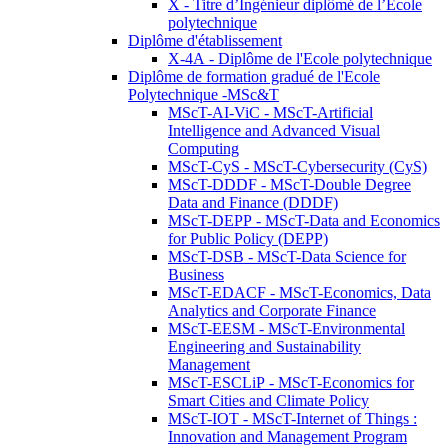
X - Titre d’Ingénieur diplômé de l’École
polytechnique
Diplôme d'établissement
X-4A - Diplôme de l'Ecole polytechnique
Diplôme de formation gradué de l'Ecole
Polytechnique -MSc&T
MScT-AI-ViC - MScT-Artificial
Intelligence and Advanced Visual
Computing
MScT-CyS - MScT-Cybersecurity (CyS)
MScT-DDDF - MScT-Double Degree
Data and Finance (DDDF)
MScT-DEPP - MScT-Data and Economics
for Public Policy (DEPP)
MScT-DSB - MScT-Data Science for
Business
MScT-EDACF - MScT-Economics, Data
Analytics and Corporate Finance
MScT-EESM - MScT-Environmental
Engineering and Sustainability
Management
MScT-ESCLiP - MScT-Economics for
Smart Cities and Climate Policy
MScT-IOT - MScT-Internet of Things :
Innovation and Management Program