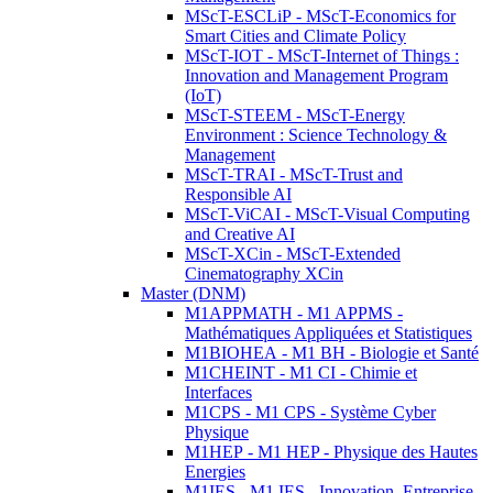
MScT-ESCLiP - MScT-Economics for
Smart Cities and Climate Policy
MScT-IOT - MScT-Internet of Things :
Innovation and Management Program
(IoT)
MScT-STEEM - MScT-Energy
Environment : Science Technology &
Management
MScT-TRAI - MScT-Trust and
Responsible AI
MScT-ViCAI - MScT-Visual Computing
and Creative AI
MScT-XCin - MScT-Extended
Cinematography XCin
Master (DNM)
M1APPMATH - M1 APPMS -
Mathématiques Appliquées et Statistiques
M1BIOHEA - M1 BH - Biologie et Santé
M1CHEINT - M1 CI - Chimie et
Interfaces
M1CPS - M1 CPS - Système Cyber
Physique
M1HEP - M1 HEP - Physique des Hautes
Energies
M1IES - M1 IES - Innovation, Entreprise