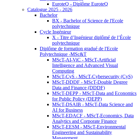
EuroteQ - Diplôme EuroteQ
Catalogue 2025 - 2026
Bachelor
BX - Bachelor of Science de l'Ecole
polytechnique
Cycle Ingénieur
X - Titre d’Ingénieur diplômé de l’École
polytechnique
Diplôme de formation gradué de l'Ecole
Polytechnique -MSc&T
MScT-AI-ViC - MScT-Artificial
Intelligence and Advanced Visual
Computing
MScT-CyS - MScT-Cybersecurity (CyS)
MScT-DDDF - MScT-Double Degree
Data and Finance (DDDF)
MScT-DEPP - MScT-Data and Economics
for Public Policy (DEPP)
MScT-DSAIB - MScT-Data Science and
AI for Business
MScT-EDACF - MScT-Economics, Data
Analytics and Corporate Finance
MScT-EESM - MScT-Environmental
Engineering and Sustainability
Management