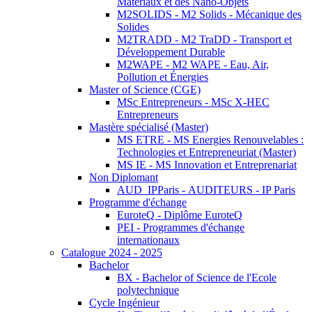
Matériaux et des Nano-Objets
M2SOLIDS - M2 Solids - Mécanique des
Solides
M2TRADD - M2 TraDD - Transport et
Développement Durable
M2WAPE - M2 WAPE - Eau, Air,
Pollution et Énergies
Master of Science (CGE)
MSc Entrepreneurs - MSc X-HEC
Entrepreneurs
Mastère spécialisé (Master)
MS ETRE - MS Energies Renouvelables :
Technologies et Entrepreneuriat (Master)
MS IE - MS Innovation et Entreprenariat
Non Diplomant
AUD_IPParis - AUDITEURS - IP Paris
Programme d'échange
EuroteQ - Diplôme EuroteQ
PEI - Programmes d'échange
internationaux
Catalogue 2024 - 2025
Bachelor
BX - Bachelor of Science de l'Ecole
polytechnique
Cycle Ingénieur