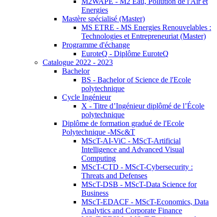
M2WAPE - M2 Eau, Pollution de l'Air et
Energies
Mastère spécialisé (Master)
MS ETRE - MS Energies Renouvelables :
Technologies et Entrepreneuriat (Master)
Programme d'échange
EuroteQ - Diplôme EuroteQ
Catalogue 2022 - 2023
Bachelor
BS - Bachelor of Science de l'Ecole
polytechnique
Cycle Ingénieur
X - Titre d’Ingénieur diplômé de l’École
polytechnique
Diplôme de formation gradué de l'Ecole
Polytechnique -MSc&T
MScT-AI-ViC - MScT-Artificial
Intelligence and Advanced Visual
Computing
MScT-CTD - MScT-Cybersecurity :
Threats and Defenses
MScT-DSB - MScT-Data Science for
Business
MScT-EDACF - MScT-Economics, Data
Analytics and Corporate Finance