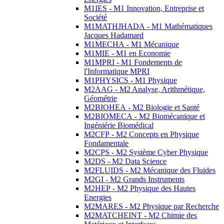
M1IES - M1 Innovation, Entreprise et
Société
M1MATHJHADA - M1 Mathématiques
Jacques Hadamard
M1MECHA - M1 Mécanique
M1MIE - M1 en Economie
M1MPRI - M1 Fondements de
l'Informatique MPRI
M1PHYSICS - M1 Physique
M2AAG - M2 Analyse, Arithmétique,
Géométrie
M2BIOHEA - M2 Biologie et Santé
M2BIOMECA - M2 Biomécanique et
Ingéniérie Biomédical
M2CFP - M2 Concepts en Physique
Fondamentale
M2CPS - M2 Système Cyber Physique
M2DS - M2 Data Science
M2FLUIDS - M2 Mécanique des Fluides
M2GI - M2 Grands Instruments
M2HEP - M2 Physique des Hautes
Energies
M2MARES - M2 Physique par Recherche
M2MATCHEINT - M2 Chimie des