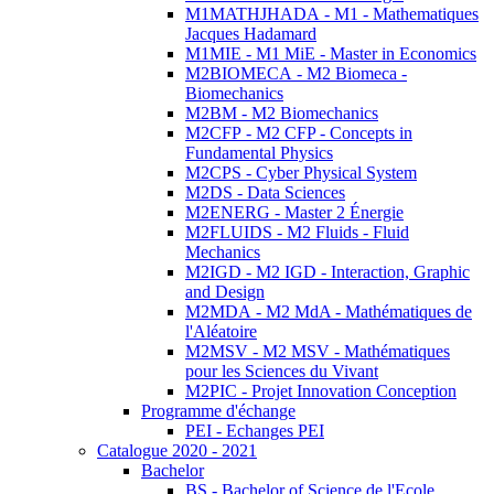
M1MATHJHADA - M1 - Mathematiques
Jacques Hadamard
M1MIE - M1 MiE - Master in Economics
M2BIOMECA - M2 Biomeca -
Biomechanics
M2BM - M2 Biomechanics
M2CFP - M2 CFP - Concepts in
Fundamental Physics
M2CPS - Cyber Physical System
M2DS - Data Sciences
M2ENERG - Master 2 Énergie
M2FLUIDS - M2 Fluids - Fluid
Mechanics
M2IGD - M2 IGD - Interaction, Graphic
and Design
M2MDA - M2 MdA - Mathématiques de
l'Aléatoire
M2MSV - M2 MSV - Mathématiques
pour les Sciences du Vivant
M2PIC - Projet Innovation Conception
Programme d'échange
PEI - Echanges PEI
Catalogue 2020 - 2021
Bachelor
BS - Bachelor of Science de l'Ecole