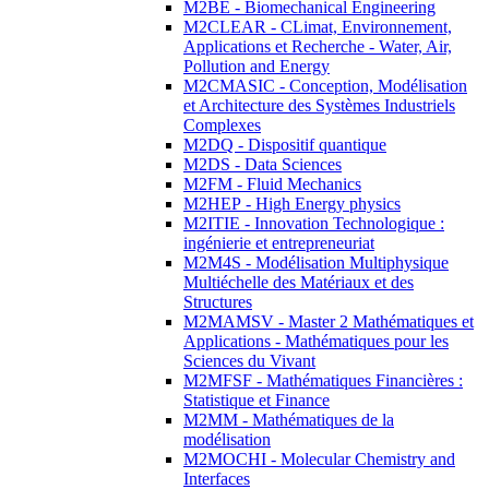
M2BE - Biomechanical Engineering
M2CLEAR - CLimat, Environnement,
Applications et Recherche - Water, Air,
Pollution and Energy
M2CMASIC - Conception, Modélisation
et Architecture des Systèmes Industriels
Complexes
M2DQ - Dispositif quantique
M2DS - Data Sciences
M2FM - Fluid Mechanics
M2HEP - High Energy physics
M2ITIE - Innovation Technologique :
ingénierie et entrepreneuriat
M2M4S - Modélisation Multiphysique
Multiéchelle des Matériaux et des
Structures
M2MAMSV - Master 2 Mathématiques et
Applications - Mathématiques pour les
Sciences du Vivant
M2MFSF - Mathématiques Financières :
Statistique et Finance
M2MM - Mathématiques de la
modélisation
M2MOCHI - Molecular Chemistry and
Interfaces