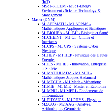
(IoT)
MScT-STEEM - MScT-Energy
Environment : Science Technology &
Management
Master (DNM)
M1APPMATH - M1 APPMS -
Mathématiques Appliquées et Statistiques
M1BIOHEA - M1 BH - Biologie et Santé
M1CHEINT - M1 CI - Chimie et
Interfaces
M1CPS - M1 CPS - Système Cyber
Physique
M1HEP - M1 HEP - Physique des Hautes
Energies
M1IES - M1 IES - Innovation, Entreprise
et Société
M1MATHJHADA - M1 MJH -
Mathématiques Jacques Hadamard
M1MECHA - M1 Mech - Mécanique
M1MIE - M1 MiE - Master en Economie
M1MPRI - M1 MPRI - Fondements de
l'Informatique
M1PHYSICS - M1 PHYS - Physique
M2AAG - M2 AAG - Analyse,
Arithmétique, Géométrie