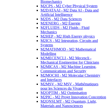
Biomechanics
M2CPS - M2 Cyber Physical System
M2DATAAI - M2 Data AI - Data and
Artificial Intelligence
M2DS - M2 Data Sciences
M2ENERG - M2 Énergie
M2FLUIDS - M2 Fluids - Fluid
Mechanics
M2HEP - M2 High Energy physics
M2ICS - M2 Integration, Circuits and
Systems
M2MATHMOD - M2 Mathematical
Modelling
M2MECENCLI - M2 Mecencli -
Mechanical Engineering for Clinicians
M2MICAS - M2 Machine Learning,
Communications and Security
M2MOCHI - M2 Molecular Chemistry
and Interfaces
M2MSV - M2 MSV - Mathématiques
pour les Sciences du Vivant
M2OPTIM - M2 Optimisation
M2PIC - M2 Projet Innovation Conception
M2QNSLMT - M2 Quantum, Light,
Materials and Nanosciences