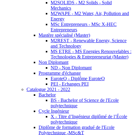
M2SOLIDS - M2 Solids - Solid
Mechanics
M2WAPE - M2 Water, Air, Pollution and
Energy
MSc Entrepreneurs - MSc X-HEC
Entrepreneurs
Mastère spécialisé (Master)
M2REST - Renewable Energy, Science
and Technology
MS ETRE - MS Energies Renouvelables :
Technologies & Entrepreneuriat (Master)
Non Diplomant
ND - Non Diplomant
Programme d'échange
EuroteQ - Diplôme EuroteQ
PEI - Echanges PEI
Catalogue 2021 - 2022
Bachelor
BS - Bachelor of Science de l'Ecole
polytechnique
Cycle Ingénieur
X - Titre d’Ingénieur diplômé de l’École
polytechnique
Diplôme de formation gradué de l'Ecole
Polytechnique -MSc&T