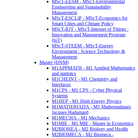
MScT-EESM - MScT-Environmental
Engineering and Sustainability
Management
MScT-ESCLiP - MScT-Economics for
Smart Cities and Climate Policy
MScT-IOT - MScT-Internet of Things :
Innovation and Management Program
(IoT)
MScT-STEEM - MScT-Energy
Environment : Science Technology &
Management
Master (DNM)
M1APPMATH - M1 Applied Mathematics
and statistics
M1CHEINT - M1 Chemistry and
Interfaces
M1CPS - M1 CPS - Cyber Physical
Systems
M1HEP - M1 High Energy Physics
M1MATHJHADA - M1 Mathematiques
Jacques Hadamard
M1MECHA - M1 Mechanics
M1MIE - M1 MIE - Master in Economics
M2BIOHEA - M2 Biology and Health
M2BIOMECA - M2 Biomeca -