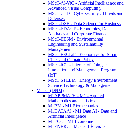
MScT-AI-ViC - Artificial Intelligence and
Advanced Visual Computing
MScT-CTD - Cybersecurity : Threats and
Defenses
MScT-DSB - Data Science for Business
MScT-EDACF - Economics, Data
Analytics and Corporate Finance
MScT-EESM - Environmental
Engineering and Sustainability
Management
MScT-ESCLiP - Economics for Smart
Cities and Climate Policy
MScT-IOT - Internet of Things :
Innovation and Management Program
(IoT)
MScT-STEEM - Energy Environment :
Science Technology & Management
Master (DNM)
M1APPMATH - M1 - Applied
Mathematics and statistics
M1BM - M1 Biomechanics
M1DATAAI - M1 Data AI - Data and
Artificial Intelligence
M1ECO - M1 Economie
M1ENERG - Master 1 Énergie