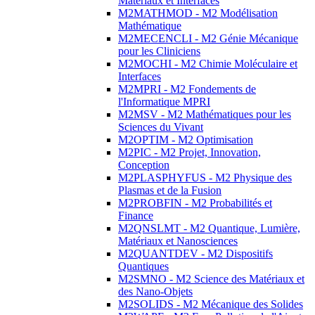
Matériaux et Interfaces
M2MATHMOD - M2 Modélisation
Mathématique
M2MECENCLI - M2 Génie Mécanique
pour les Cliniciens
M2MOCHI - M2 Chimie Moléculaire et
Interfaces
M2MPRI - M2 Fondements de
l'Informatique MPRI
M2MSV - M2 Mathématiques pour les
Sciences du Vivant
M2OPTIM - M2 Optimisation
M2PIC - M2 Projet, Innovation,
Conception
M2PLASPHYFUS - M2 Physique des
Plasmas et de la Fusion
M2PROBFIN - M2 Probabilités et
Finance
M2QNSLMT - M2 Quantique, Lumière,
Matériaux et Nanosciences
M2QUANTDEV - M2 Dispositifs
Quantiques
M2SMNO - M2 Science des Matériaux et
des Nano-Objets
M2SOLIDS - M2 Mécanique des Solides