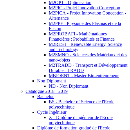
M2OPT - Optimisation
M2PIC - Projet Innovation Conception
M2PICA - Projet Innovation Conception -
Alternance
M2PPF - Physique des Plasmas et de la
Fusion
M2PROBAFI - Mathématiques
Financières : Probabilités et Finance
M2REST - Renewable Energy, Science
and Technology
M2SMNO - Sciences des Matériaux et des
nano-objets
M2TRADD - Transport et Développement
Durable - TRADD
MBIOENT - Master Bio-entrepreneur
Non Diplomant
ND - Non Diplomant
Catalogue 2018 - 2019
Bachelor
BS - Bachelor of Science de l'Ecole
polytechnique
Cycle Ingénieur
X - Diplôme d'ingénieur de l'Ecole
polytechnique
Diplôme de formation gradué de l'Ecole