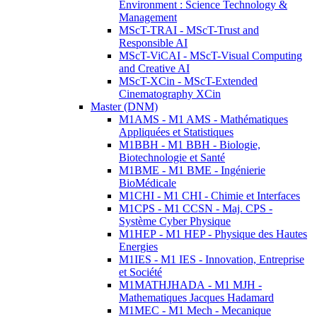
Environment : Science Technology &
Management
MScT-TRAI - MScT-Trust and
Responsible AI
MScT-ViCAI - MScT-Visual Computing
and Creative AI
MScT-XCin - MScT-Extended
Cinematography XCin
Master (DNM)
M1AMS - M1 AMS - Mathématiques
Appliquées et Statistiques
M1BBH - M1 BBH - Biologie,
Biotechnologie et Santé
M1BME - M1 BME - Ingénierie
BioMédicale
M1CHI - M1 CHI - Chimie et Interfaces
M1CPS - M1 CCSN - Maj. CPS -
Système Cyber Physique
M1HEP - M1 HEP - Physique des Hautes
Energies
M1IES - M1 IES - Innovation, Entreprise
et Société
M1MATHJHADA - M1 MJH -
Mathematiques Jacques Hadamard
M1MEC - M1 Mech - Mecanique