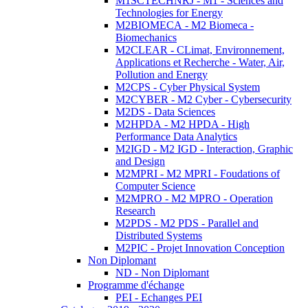
M1SCTECHNRJ - M1 - Sciences and
Technologies for Energy
M2BIOMECA - M2 Biomeca -
Biomechanics
M2CLEAR - CLimat, Environnement,
Applications et Recherche - Water, Air,
Pollution and Energy
M2CPS - Cyber Physical System
M2CYBER - M2 Cyber - Cybersecurity
M2DS - Data Sciences
M2HPDA - M2 HPDA - High
Performance Data Analytics
M2IGD - M2 IGD - Interaction, Graphic
and Design
M2MPRI - M2 MPRI - Foudations of
Computer Science
M2MPRO - M2 MPRO - Operation
Research
M2PDS - M2 PDS - Parallel and
Distributed Systems
M2PIC - Projet Innovation Conception
Non Diplomant
ND - Non Diplomant
Programme d'échange
PEI - Echanges PEI