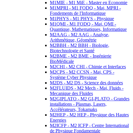
M1MIE - M1 MiE - Master en Economie
M1MPRI - M1 FODQ - Maj. MPRI -
Fondements de l'Informatique
M1PHYS - M1 PHYS - Physique
M1QMI - M1 FODQ - Maj. QMI -
Quantique, Mathematiques, Informatique
M2AAG - M2 AAG - Analyse,
Arithmétique, Géométrie
M2BBH - M2 BBH - Biologie,
Biotechnologie et Santé
M2BME - M2 BME - Ingénierie
BioMédicale
M2CHI - M2 CHI - Chimie et Interfaces
M2CPS - M2 CCSN - Maj. CPS -
Système Cyber Physique
M2DS - M2 DS - Science des données
M2FLUIDS - M2 Mech - Maj. Fluids -
Mecanique des Fluides
M2GIPLATO - M2 GI-PLATO - Grandes
installations - Plasmas, Lasers,
Accélérateurs, Tokamaks
M2HEP - M2 HEP - Physique des Hautes
Energies
M2ICFP - M2 ICFP - Centre International
de Physique Fondamentale