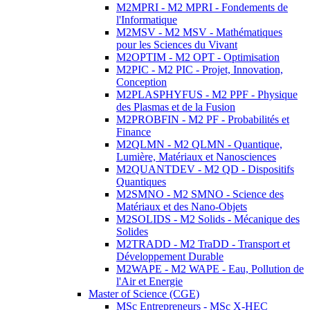
M2MPRI - M2 MPRI - Fondements de
l'Informatique
M2MSV - M2 MSV - Mathématiques
pour les Sciences du Vivant
M2OPTIM - M2 OPT - Optimisation
M2PIC - M2 PIC - Projet, Innovation,
Conception
M2PLASPHYFUS - M2 PPF - Physique
des Plasmas et de la Fusion
M2PROBFIN - M2 PF - Probabilités et
Finance
M2QLMN - M2 QLMN - Quantique,
Lumière, Matériaux et Nanosciences
M2QUANTDEV - M2 QD - Dispositifs
Quantiques
M2SMNO - M2 SMNO - Science des
Matériaux et des Nano-Objets
M2SOLIDS - M2 Solids - Mécanique des
Solides
M2TRADD - M2 TraDD - Transport et
Développement Durable
M2WAPE - M2 WAPE - Eau, Pollution de
l'Air et Energie
Master of Science (CGE)
MSc Entrepreneurs - MSc X-HEC