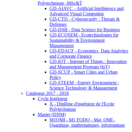
Polytechnique -MSc&T
GD-AIAVC - Artificial Intelligence and
Advanced Visual Computing
GD-CTD - Cybersecurity : Threats &
Defenses
GD-DSB - Data Science for Business
GD-ECOSEM - Ecotechnologies for
Sustainability & Environment
Management
GD-EDACF - Economics, Data Analytics
and Corporate Finance
GD-IOT - Internet of Things : Innovation
and Management Program (IoT)
GD-SCUP - Smart Cities and Urban
Policy
GD-STEEM - Energy Environment :
Science Technology & Management
Catalogue 2017 - 2018
Cycle Ingénieur
X - Diplôme d'ingénieur de l'Ecole
Polytechnique
Master (DNM)
M1QMI - M1 FODQ - Maj. QMI -
Quantique, mathematiques, informatique