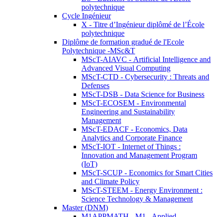
polytechnique
Cycle Ingénieur
X - Titre d’Ingénieur diplômé de l’École
polytechnique
Diplôme de formation gradué de l'Ecole
Polytechnique -MSc&T
MScT-AIAVC - Artificial Intelligence and
Advanced Visual Computing
MScT-CTD - Cybersecurity : Threats and
Defenses
MScT-DSB - Data Science for Business
MScT-ECOSEM - Environmental
Engineering and Sustainability
Management
MScT-EDACF - Economics, Data
Analytics and Corporate Finance
MScT-IOT - Internet of Things :
Innovation and Management Program
(IoT)
MScT-SCUP - Economics for Smart Cities
and Climate Policy
MScT-STEEM - Energy Environment :
Science Technology & Management
Master (DNM)
M1APPMATH - M1 - Applied