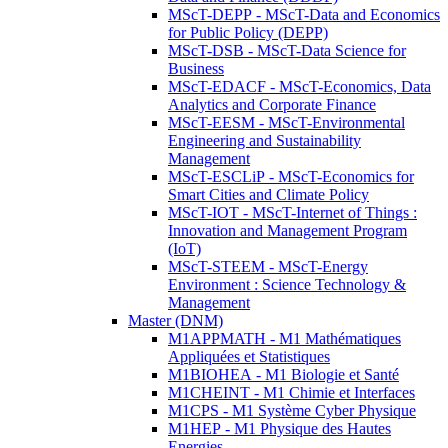
MScT-DEPP - MScT-Data and Economics
for Public Policy (DEPP)
MScT-DSB - MScT-Data Science for
Business
MScT-EDACF - MScT-Economics, Data
Analytics and Corporate Finance
MScT-EESM - MScT-Environmental
Engineering and Sustainability
Management
MScT-ESCLiP - MScT-Economics for
Smart Cities and Climate Policy
MScT-IOT - MScT-Internet of Things :
Innovation and Management Program
(IoT)
MScT-STEEM - MScT-Energy
Environment : Science Technology &
Management
Master (DNM)
M1APPMATH - M1 Mathématiques
Appliquées et Statistiques
M1BIOHEA - M1 Biologie et Santé
M1CHEINT - M1 Chimie et Interfaces
M1CPS - M1 Système Cyber Physique
M1HEP - M1 Physique des Hautes
Energies