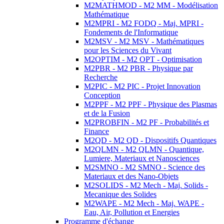
M2MATHMOD - M2 MM - Modélisation
Mathématique
M2MPRI - M2 FODQ - Maj. MPRI -
Fondements de l'Informatique
M2MSV - M2 MSV - Mathématiques
pour les Sciences du Vivant
M2OPTIM - M2 OPT - Optimisation
M2PBR - M2 PBR - Physique par
Recherche
M2PIC - M2 PIC - Projet Innovation
Conception
M2PPF - M2 PPF - Physique des Plasmas
et de la Fusion
M2PROBFIN - M2 PF - Probabilités et
Finance
M2QD - M2 QD - Dispositifs Quantiques
M2QLMN - M2 QLMN - Quantique,
Lumiere, Materiaux et Nanosciences
M2SMNO - M2 SMNO - Science des
Materiaux et des Nano-Objets
M2SOLIDS - M2 Mech - Maj. Solids -
Mecanique des Solides
M2WAPE - M2 Mech - Maj. WAPE -
Eau, Air, Pollution et Energies
Programme d'échange