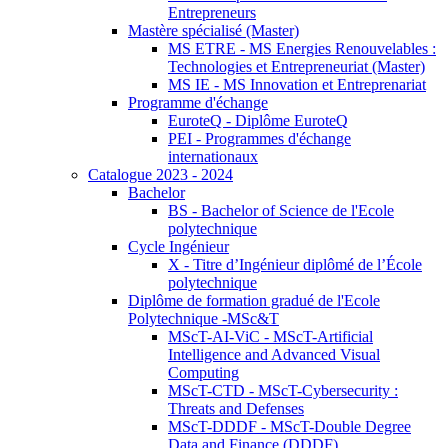
Entrepreneurs
Mastère spécialisé (Master)
MS ETRE - MS Energies Renouvelables :
Technologies et Entrepreneuriat (Master)
MS IE - MS Innovation et Entreprenariat
Programme d'échange
EuroteQ - Diplôme EuroteQ
PEI - Programmes d'échange
internationaux
Catalogue 2023 - 2024
Bachelor
BS - Bachelor of Science de l'Ecole
polytechnique
Cycle Ingénieur
X - Titre d’Ingénieur diplômé de l’École
polytechnique
Diplôme de formation gradué de l'Ecole
Polytechnique -MSc&T
MScT-AI-ViC - MScT-Artificial
Intelligence and Advanced Visual
Computing
MScT-CTD - MScT-Cybersecurity :
Threats and Defenses
MScT-DDDF - MScT-Double Degree
Data and Finance (DDDF)