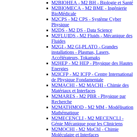
M2BIOHEA - M2 BH - Biologie et Santé
M2BIOMECA - M2 BME - Ingénierie
BioMédicale
M2CPS - M2 CPS - Système Cyber
Physique
M2DS - M2 DS - Data Science
M2FLUIDS - M2 Fluids - Mécanique des
Fluides
M2GI - M2 GI-PLATO - Grandes
installations - Plasmas, Lasers,
Accélérateurs, Tokamaks
M2HEP - M2 HEP - Physique des Hautes
Energies
M2ICFP - M2 ICFP - Centre International
de Physique Fondamentale
M2MACHI - M2 MACHI - Chimie des
Matériaux et Interfaces
M2MARES - M2 PBR - Physique par
Recherche
M2MATHMOD - M2 MM - Modélisation
Mathématique
M2MECENCLI - M2 MECENCLI -
Génie Mécanique pour les Cliniciens
M2MOCHI - M2 MoChI - Chimie
Moléculaire et Interfaces