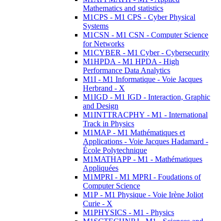
Mathematics and statistics
M1CPS - M1 CPS - Cyber Physical
Systems
M1CSN - M1 CSN - Computer Science
for Networks
M1CYBER - M1 Cyber - Cybersecurity
M1HPDA - M1 HPDA - High
Performance Data Analytics
M1I - M1 Informatique - Voie Jacques
Herbrand - X
M1IGD - M1 IGD - Interaction, Graphic
and Design
M1INTTRACPHY - M1 - International
Track in Physics
M1MAP - M1 Mathématiques et
Applications - Voie Jacques Hadamard -
École Polytechnique
M1MATHAPP - M1 - Mathématiques
Appliquées
M1MPRI - M1 MPRI - Foudations of
Computer Science
M1P - M1 Physique - Voie Irène Joliot
Curie - X
M1PHYSICS - M1 - Physics