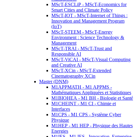
MScT-ESCLiP - MScT-Economics for
Smart Cities and Climate Policy
MScT-IOT - MScT-Internet of Things :
Innovation and Management Program
(IoT)
MScT-STEEM - MScT-Energy
Environment : Science Technology &
Management
MScT-TRAI - MScT-Trust and
Responsible AI
MScT-ViCAI - MScT-Visual Computing
and Creative AI
MScT-XCin - MScT-Extended
Cinematography XCin
Master (DNM)
M1APPMATH - M1 APPMS -
Mathématiques Appliquées et Statistiques
M1BIOHEA - M1 BH - Biologie et Santé
M1CHEINT - M1 CI - Chimie et
Interfaces
M1CPS - M1 CPS - Système Cyber
Physique
M1HEP - M1 HEP - Physique des Hautes
Energies
M1IES - M1 IES - Innovation, Entreprise