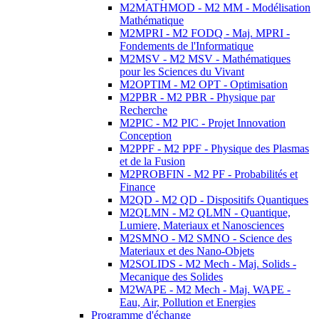
M2MATHMOD - M2 MM - Modélisation
Mathématique
M2MPRI - M2 FODQ - Maj. MPRI -
Fondements de l'Informatique
M2MSV - M2 MSV - Mathématiques
pour les Sciences du Vivant
M2OPTIM - M2 OPT - Optimisation
M2PBR - M2 PBR - Physique par
Recherche
M2PIC - M2 PIC - Projet Innovation
Conception
M2PPF - M2 PPF - Physique des Plasmas
et de la Fusion
M2PROBFIN - M2 PF - Probabilités et
Finance
M2QD - M2 QD - Dispositifs Quantiques
M2QLMN - M2 QLMN - Quantique,
Lumiere, Materiaux et Nanosciences
M2SMNO - M2 SMNO - Science des
Materiaux et des Nano-Objets
M2SOLIDS - M2 Mech - Maj. Solids -
Mecanique des Solides
M2WAPE - M2 Mech - Maj. WAPE -
Eau, Air, Pollution et Energies
Programme d'échange