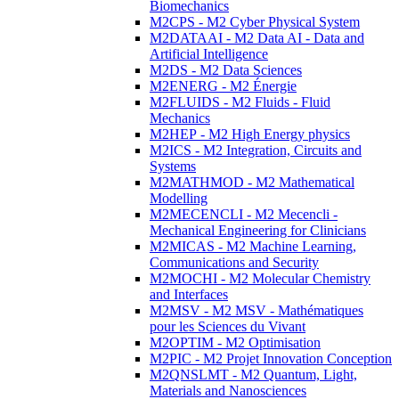
Biomechanics
M2CPS - M2 Cyber Physical System
M2DATAAI - M2 Data AI - Data and
Artificial Intelligence
M2DS - M2 Data Sciences
M2ENERG - M2 Énergie
M2FLUIDS - M2 Fluids - Fluid
Mechanics
M2HEP - M2 High Energy physics
M2ICS - M2 Integration, Circuits and
Systems
M2MATHMOD - M2 Mathematical
Modelling
M2MECENCLI - M2 Mecencli -
Mechanical Engineering for Clinicians
M2MICAS - M2 Machine Learning,
Communications and Security
M2MOCHI - M2 Molecular Chemistry
and Interfaces
M2MSV - M2 MSV - Mathématiques
pour les Sciences du Vivant
M2OPTIM - M2 Optimisation
M2PIC - M2 Projet Innovation Conception
M2QNSLMT - M2 Quantum, Light,
Materials and Nanosciences