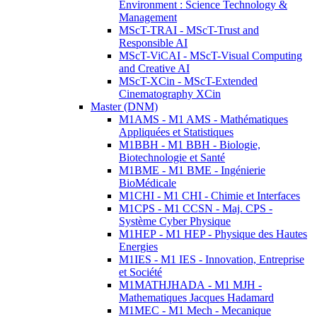
Environment : Science Technology &
Management
MScT-TRAI - MScT-Trust and
Responsible AI
MScT-ViCAI - MScT-Visual Computing
and Creative AI
MScT-XCin - MScT-Extended
Cinematography XCin
Master (DNM)
M1AMS - M1 AMS - Mathématiques
Appliquées et Statistiques
M1BBH - M1 BBH - Biologie,
Biotechnologie et Santé
M1BME - M1 BME - Ingénierie
BioMédicale
M1CHI - M1 CHI - Chimie et Interfaces
M1CPS - M1 CCSN - Maj. CPS -
Système Cyber Physique
M1HEP - M1 HEP - Physique des Hautes
Energies
M1IES - M1 IES - Innovation, Entreprise
et Société
M1MATHJHADA - M1 MJH -
Mathematiques Jacques Hadamard
M1MEC - M1 Mech - Mecanique