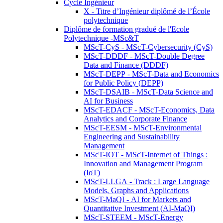
Cycle Ingénieur
X - Titre d’Ingénieur diplômé de l’École
polytechnique
Diplôme de formation gradué de l'Ecole
Polytechnique -MSc&T
MScT-CyS - MScT-Cybersecurity (CyS)
MScT-DDDF - MScT-Double Degree
Data and Finance (DDDF)
MScT-DEPP - MScT-Data and Economics
for Public Policy (DEPP)
MScT-DSAIB - MScT-Data Science and
AI for Business
MScT-EDACF - MScT-Economics, Data
Analytics and Corporate Finance
MScT-EESM - MScT-Environmental
Engineering and Sustainability
Management
MScT-IOT - MScT-Internet of Things :
Innovation and Management Program
(IoT)
MScT-LLGA - Track : Large Language
Models, Graphs and Applications
MScT-MaQI - AI for Markets and
Quantitative Investment (AI-MaQI)
MScT-STEEM - MScT-Energy