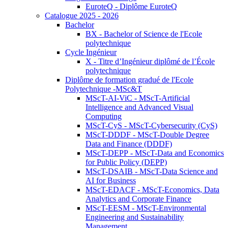
EuroteQ - Diplôme EuroteQ
Catalogue 2025 - 2026
Bachelor
BX - Bachelor of Science de l'Ecole
polytechnique
Cycle Ingénieur
X - Titre d’Ingénieur diplômé de l’École
polytechnique
Diplôme de formation gradué de l'Ecole
Polytechnique -MSc&T
MScT-AI-ViC - MScT-Artificial
Intelligence and Advanced Visual
Computing
MScT-CyS - MScT-Cybersecurity (CyS)
MScT-DDDF - MScT-Double Degree
Data and Finance (DDDF)
MScT-DEPP - MScT-Data and Economics
for Public Policy (DEPP)
MScT-DSAIB - MScT-Data Science and
AI for Business
MScT-EDACF - MScT-Economics, Data
Analytics and Corporate Finance
MScT-EESM - MScT-Environmental
Engineering and Sustainability
Management