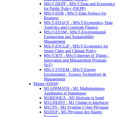
MScT-DEPP - MScT-Data and Economics
for Public Policy (DEPP)
MScT-DSB - MScT-Data Science for
Business
MScT-EDACF - MScT-Economics, Data
Analytics and Corporate Finance
MScT-EESM - MScT-Environmental
Engineering and Sustainability
Management
MScT-ESCLiP - MScT-Economics for
Smart Cities and Climate Policy
MScT-IOT - MScT-Internet of Things :
Innovation and Management Program
(IoT)
MScT-STEEM - MScT-Energy
Environment : Science Technology &
Management
Master (DNM)
M1APPMATH - M1 Mathématiques
Appliquées et Statistiques
M1BIOHEA - M1 Biologie et Santé
M1CHEINT - M1 Chimie et Interfaces
M1CPS - M1 Système Cyber Physique
M1HEP - M1 Physique des Hautes
Energies