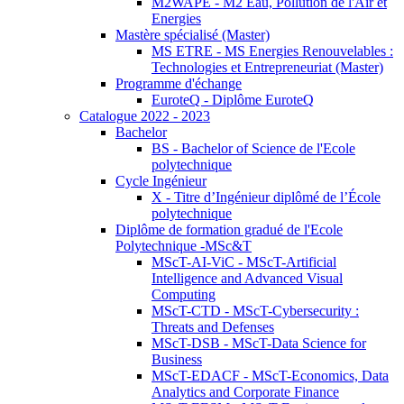
M2WAPE - M2 Eau, Pollution de l'Air et
Energies
Mastère spécialisé (Master)
MS ETRE - MS Energies Renouvelables :
Technologies et Entrepreneuriat (Master)
Programme d'échange
EuroteQ - Diplôme EuroteQ
Catalogue 2022 - 2023
Bachelor
BS - Bachelor of Science de l'Ecole
polytechnique
Cycle Ingénieur
X - Titre d’Ingénieur diplômé de l’École
polytechnique
Diplôme de formation gradué de l'Ecole
Polytechnique -MSc&T
MScT-AI-ViC - MScT-Artificial
Intelligence and Advanced Visual
Computing
MScT-CTD - MScT-Cybersecurity :
Threats and Defenses
MScT-DSB - MScT-Data Science for
Business
MScT-EDACF - MScT-Economics, Data
Analytics and Corporate Finance