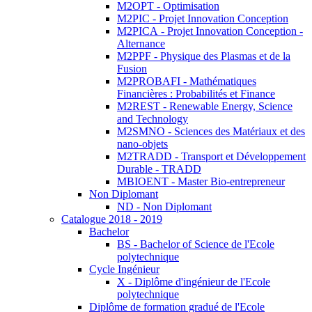
M2OPT - Optimisation
M2PIC - Projet Innovation Conception
M2PICA - Projet Innovation Conception -
Alternance
M2PPF - Physique des Plasmas et de la
Fusion
M2PROBAFI - Mathématiques
Financières : Probabilités et Finance
M2REST - Renewable Energy, Science
and Technology
M2SMNO - Sciences des Matériaux et des
nano-objets
M2TRADD - Transport et Développement
Durable - TRADD
MBIOENT - Master Bio-entrepreneur
Non Diplomant
ND - Non Diplomant
Catalogue 2018 - 2019
Bachelor
BS - Bachelor of Science de l'Ecole
polytechnique
Cycle Ingénieur
X - Diplôme d'ingénieur de l'Ecole
polytechnique
Diplôme de formation gradué de l'Ecole