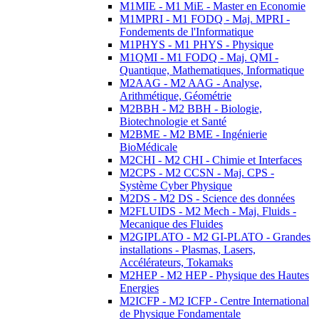
M1MIE - M1 MiE - Master en Economie
M1MPRI - M1 FODQ - Maj. MPRI -
Fondements de l'Informatique
M1PHYS - M1 PHYS - Physique
M1QMI - M1 FODQ - Maj. QMI -
Quantique, Mathematiques, Informatique
M2AAG - M2 AAG - Analyse,
Arithmétique, Géométrie
M2BBH - M2 BBH - Biologie,
Biotechnologie et Santé
M2BME - M2 BME - Ingénierie
BioMédicale
M2CHI - M2 CHI - Chimie et Interfaces
M2CPS - M2 CCSN - Maj. CPS -
Système Cyber Physique
M2DS - M2 DS - Science des données
M2FLUIDS - M2 Mech - Maj. Fluids -
Mecanique des Fluides
M2GIPLATO - M2 GI-PLATO - Grandes
installations - Plasmas, Lasers,
Accélérateurs, Tokamaks
M2HEP - M2 HEP - Physique des Hautes
Energies
M2ICFP - M2 ICFP - Centre International
de Physique Fondamentale