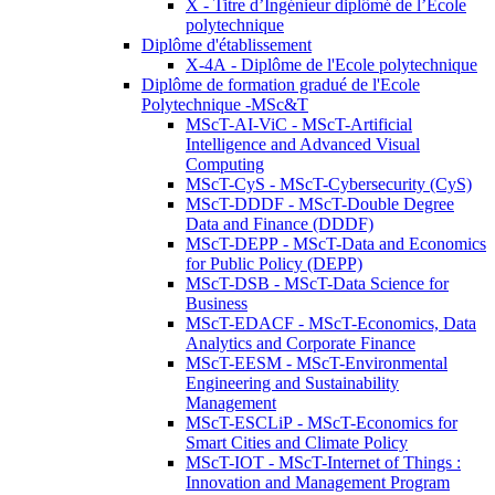
X - Titre d’Ingénieur diplômé de l’École
polytechnique
Diplôme d'établissement
X-4A - Diplôme de l'Ecole polytechnique
Diplôme de formation gradué de l'Ecole
Polytechnique -MSc&T
MScT-AI-ViC - MScT-Artificial
Intelligence and Advanced Visual
Computing
MScT-CyS - MScT-Cybersecurity (CyS)
MScT-DDDF - MScT-Double Degree
Data and Finance (DDDF)
MScT-DEPP - MScT-Data and Economics
for Public Policy (DEPP)
MScT-DSB - MScT-Data Science for
Business
MScT-EDACF - MScT-Economics, Data
Analytics and Corporate Finance
MScT-EESM - MScT-Environmental
Engineering and Sustainability
Management
MScT-ESCLiP - MScT-Economics for
Smart Cities and Climate Policy
MScT-IOT - MScT-Internet of Things :
Innovation and Management Program