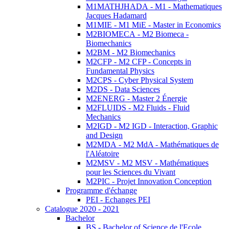
M1MATHJHADA - M1 - Mathematiques
Jacques Hadamard
M1MIE - M1 MiE - Master in Economics
M2BIOMECA - M2 Biomeca -
Biomechanics
M2BM - M2 Biomechanics
M2CFP - M2 CFP - Concepts in
Fundamental Physics
M2CPS - Cyber Physical System
M2DS - Data Sciences
M2ENERG - Master 2 Énergie
M2FLUIDS - M2 Fluids - Fluid
Mechanics
M2IGD - M2 IGD - Interaction, Graphic
and Design
M2MDA - M2 MdA - Mathématiques de
l'Aléatoire
M2MSV - M2 MSV - Mathématiques
pour les Sciences du Vivant
M2PIC - Projet Innovation Conception
Programme d'échange
PEI - Echanges PEI
Catalogue 2020 - 2021
Bachelor
BS - Bachelor of Science de l'Ecole