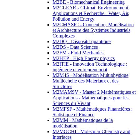
M2BE - Biomechanical Engineering
M2CLEAR - CLimat, Environnement,
Applications et Recherche - Water, Air,
Pollution and Energy
M2CMASIC - Conception, Modélisation
et Architecture des Systèmes Industriels
Complexes
M2DQ - Dispositif quantique
M2DS - Data Sciences
M2FM - Fluid Mechanics
M2HEP - High Energy physics
M2ITIE - Innovation Technologique :
ingénierie et entrepreneuriat
M2M4S - Modélisation Multiphysique
Multiéchelle des Matériaux et des
Structures
M2MAMSV - Master 2 Mathématiques et
Applications - Mathématiques pour les
Sciences du Vivant
M2MFSF - Mathématiques Financières :
Statistique et Finance
M2MM - Mathématiques de la
modélisation
M2MOCHI - Molecular Chemistry and
Interfaces