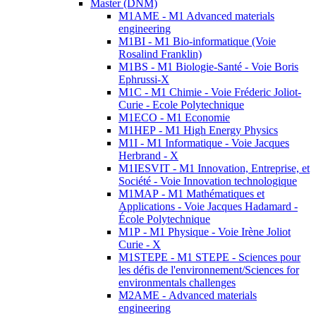
Master (DNM)
M1AME - M1 Advanced materials
engineering
M1BI - M1 Bio-informatique (Voie
Rosalind Franklin)
M1BS - M1 Biologie-Santé - Voie Boris
Ephrussi-X
M1C - M1 Chimie - Voie Fréderic Joliot-
Curie - Ecole Polytechnique
M1ECO - M1 Economie
M1HEP - M1 High Energy Physics
M1I - M1 Informatique - Voie Jacques
Herbrand - X
M1IESVIT - M1 Innovation, Entreprise, et
Société - Voie Innovation technologique
M1MAP - M1 Mathématiques et
Applications - Voie Jacques Hadamard -
École Polytechnique
M1P - M1 Physique - Voie Irène Joliot
Curie - X
M1STEPE - M1 STEPE - Sciences pour
les défis de l'environnement/Sciences for
environmentals challenges
M2AME - Advanced materials
engineering