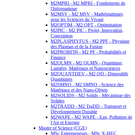
M2MPRI - M2 MPRI - Fondements de
l'Informatique
M2MSV - M2 MSV - Mathématiques
pour les Sciences du Vivant
M2OPTIM - M2 OPT - Optimisation
M2PIC - M2 PIC - Projet, Innovation,
Conception
M2PLASPHYFUS - M2 PPF - Physique
des Plasmas et de la Fusion
M2PROBFIN - M2 PF - Probabilités et
Finance
M2QLMN - M2 QLMN - Quantique,
Lumière, Matériaux et Nanosciences
M2QUANTDEV - M2 QD - Dispositifs
Quantiques
M2SMNO - M2 SMNO - Science des
Matériaux et des Nano-Objets
M2SOLIDS - M2 Solids - Mécanique des
Solides
M2TRADD - M2 TraDD - Transport et
Développement Durable
M2WAPE - M2 WAPE - Eau, Pollution de
l'Air et Energie
Master of Science (CGE)
MSc Entrepreneurs - MSc X-HEC