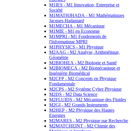
M1IES - M1 Innovation, Entreprise et
Société
M1MATHJHADA - M1 Mathématiques
Jacques Hadamard
M1MECHA - M1 Mécanique
M1MIE - M1 en Economie
M1MPRI - M1 Fondements de
l'Informatique MPRI
M1PHYSICS - M1 Physique
M2AAG - M2 Analyse, Arithmétique,
Géométrie
M2BIOHEA - M2 Biologie et Santé
M2BIOMECA - M2 Biomécanique et
Ingéniérie Biomédical
M2CFP - M2 Concepts en Physique
Fondamentale
M2CPS - M2 Système Cyber Physique
M2DS - M2 Data Science
M2FLUIDS - M2 Mécanique des Fluides
M2GI - M2 Grands Instruments
M2HEP - M2 Physique des Hautes
Energies
M2MARES - M2 Physique par Recherche
M2MATCHEINT - M2 Chimie des