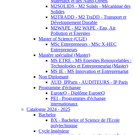
Matériaux et des Nano-Objets
M2SOLIDS - M2 Solids - Mécanique des
Solides
M2TRADD - M2 TraDD - Transport et
Développement Durable
M2WAPE - M2 WAPE - Eau, Air,
Pollution et Énergies
Master of Science (CGE)
MSc Entrepreneurs - MSc X-HEC
Entrepreneurs
Mastère spécialisé (Master)
MS ETRE - MS Energies Renouvelables :
Technologies et Entrepreneuriat (Master)
MS IE - MS Innovation et Entreprenariat
Non Diplomant
AUD_IPParis - AUDITEURS - IP Paris
Programme d'échange
EuroteQ - Diplôme EuroteQ
PEI - Programmes d'échange
internationaux
Catalogue 2024 - 2025
Bachelor
BX - Bachelor of Science de l'Ecole
polytechnique
Cycle Ingénieur