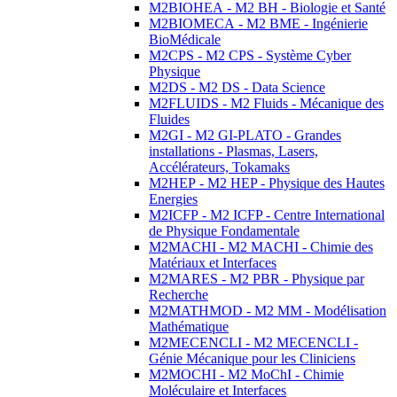
M2BIOHEA - M2 BH - Biologie et Santé
M2BIOMECA - M2 BME - Ingénierie
BioMédicale
M2CPS - M2 CPS - Système Cyber
Physique
M2DS - M2 DS - Data Science
M2FLUIDS - M2 Fluids - Mécanique des
Fluides
M2GI - M2 GI-PLATO - Grandes
installations - Plasmas, Lasers,
Accélérateurs, Tokamaks
M2HEP - M2 HEP - Physique des Hautes
Energies
M2ICFP - M2 ICFP - Centre International
de Physique Fondamentale
M2MACHI - M2 MACHI - Chimie des
Matériaux et Interfaces
M2MARES - M2 PBR - Physique par
Recherche
M2MATHMOD - M2 MM - Modélisation
Mathématique
M2MECENCLI - M2 MECENCLI -
Génie Mécanique pour les Cliniciens
M2MOCHI - M2 MoChI - Chimie
Moléculaire et Interfaces