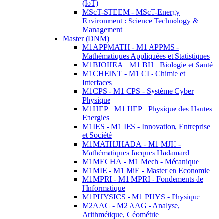
(IoT)
MScT-STEEM - MScT-Energy
Environment : Science Technology &
Management
Master (DNM)
M1APPMATH - M1 APPMS -
Mathématiques Appliquées et Statistiques
M1BIOHEA - M1 BH - Biologie et Santé
M1CHEINT - M1 CI - Chimie et
Interfaces
M1CPS - M1 CPS - Système Cyber
Physique
M1HEP - M1 HEP - Physique des Hautes
Energies
M1IES - M1 IES - Innovation, Entreprise
et Société
M1MATHJHADA - M1 MJH -
Mathématiques Jacques Hadamard
M1MECHA - M1 Mech - Mécanique
M1MIE - M1 MiE - Master en Economie
M1MPRI - M1 MPRI - Fondements de
l'Informatique
M1PHYSICS - M1 PHYS - Physique
M2AAG - M2 AAG - Analyse,
Arithmétique, Géométrie