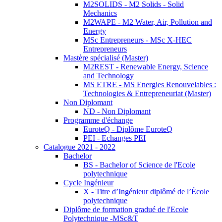
M2SOLIDS - M2 Solids - Solid
Mechanics
M2WAPE - M2 Water, Air, Pollution and
Energy
MSc Entrepreneurs - MSc X-HEC
Entrepreneurs
Mastère spécialisé (Master)
M2REST - Renewable Energy, Science
and Technology
MS ETRE - MS Energies Renouvelables :
Technologies & Entrepreneuriat (Master)
Non Diplomant
ND - Non Diplomant
Programme d'échange
EuroteQ - Diplôme EuroteQ
PEI - Echanges PEI
Catalogue 2021 - 2022
Bachelor
BS - Bachelor of Science de l'Ecole
polytechnique
Cycle Ingénieur
X - Titre d’Ingénieur diplômé de l’École
polytechnique
Diplôme de formation gradué de l'Ecole
Polytechnique -MSc&T