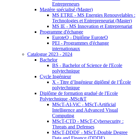
Entrepreneurs
Mastère spécialisé (Master)
MS ETRE - MS Energies Renouvelables :
Technologies et Entrepreneuriat (Master)
MS IE - MS Innovation et Entreprenariat
Programme d'échange
EuroteQ - Diplôme EuroteQ
PEI - Programmes d'échange
internationaux
Catalogue 2023 - 2024
Bachelor
BS - Bachelor of Science de l'Ecole
polytechnique
Cycle Ingénieur
X - Titre d’Ingénieur diplômé de l’École
polytechnique
Diplôme de formation gradué de l'Ecole
Polytechnique -MSc&T
MScT-AI-ViC - MScT-Artificial
Intelligence and Advanced Visual
Computing
MScT-CTD - MScT-Cybersecurity :
Threats and Defenses
MScT-DDDF - MScT-Double Degree
Data and Finance (DDDF)