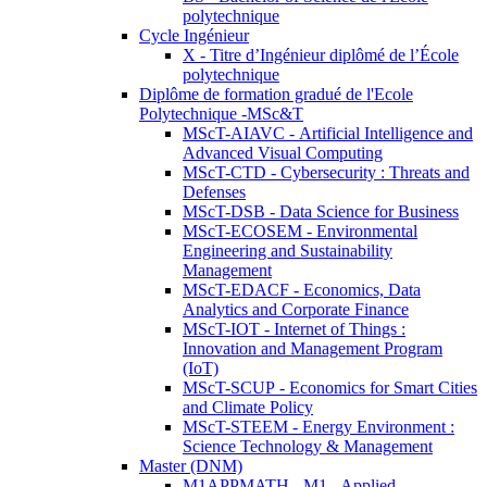
polytechnique
Cycle Ingénieur
X - Titre d’Ingénieur diplômé de l’École
polytechnique
Diplôme de formation gradué de l'Ecole
Polytechnique -MSc&T
MScT-AIAVC - Artificial Intelligence and
Advanced Visual Computing
MScT-CTD - Cybersecurity : Threats and
Defenses
MScT-DSB - Data Science for Business
MScT-ECOSEM - Environmental
Engineering and Sustainability
Management
MScT-EDACF - Economics, Data
Analytics and Corporate Finance
MScT-IOT - Internet of Things :
Innovation and Management Program
(IoT)
MScT-SCUP - Economics for Smart Cities
and Climate Policy
MScT-STEEM - Energy Environment :
Science Technology & Management
Master (DNM)
M1APPMATH - M1 - Applied