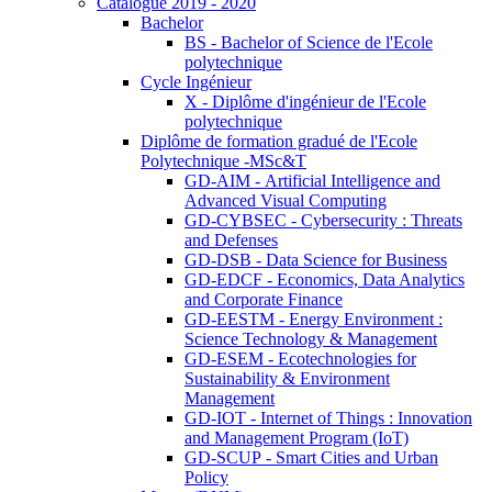
Catalogue 2019 - 2020
Bachelor
BS - Bachelor of Science de l'Ecole
polytechnique
Cycle Ingénieur
X - Diplôme d'ingénieur de l'Ecole
polytechnique
Diplôme de formation gradué de l'Ecole
Polytechnique -MSc&T
GD-AIM - Artificial Intelligence and
Advanced Visual Computing
GD-CYBSEC - Cybersecurity : Threats
and Defenses
GD-DSB - Data Science for Business
GD-EDCF - Economics, Data Analytics
and Corporate Finance
GD-EESTM - Energy Environment :
Science Technology & Management
GD-ESEM - Ecotechnologies for
Sustainability & Environment
Management
GD-IOT - Internet of Things : Innovation
and Management Program (IoT)
GD-SCUP - Smart Cities and Urban
Policy