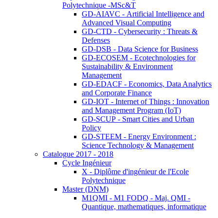
Polytechnique -MSc&T
GD-AIAVC - Artificial Intelligence and
Advanced Visual Computing
GD-CTD - Cybersecurity : Threats &
Defenses
GD-DSB - Data Science for Business
GD-ECOSEM - Ecotechnologies for
Sustainability & Environment
Management
GD-EDACF - Economics, Data Analytics
and Corporate Finance
GD-IOT - Internet of Things : Innovation
and Management Program (IoT)
GD-SCUP - Smart Cities and Urban
Policy
GD-STEEM - Energy Environment :
Science Technology & Management
Catalogue 2017 - 2018
Cycle Ingénieur
X - Diplôme d'ingénieur de l'Ecole
Polytechnique
Master (DNM)
M1QMI - M1 FODQ - Maj. QMI -
Quantique, mathematiques, informatique