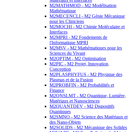
Matériaux et Interfaces
M2MATHMOD - M2 Modélisation
Mathématique
M2MECENCLI - M2 Génie Mécanique
pour les Cliniciens
M2MOCHI - M2 Chimie Moléculaire et
Interfaces
M2MPRI - M2 Fondements de
l'Informatique MPRI
M2MSV - M2 Mathématiques pour les
Sciences du Vivant
M2OPTIM - M2 Optimisation
M2PIC - M2 Projet, Innovation,
Conception
M2PLASPHYFUS - M2 Physique des
Plasmas et de la Fusion
M2PROBFIN - M2 Probabilités et
Finance
M2QNSLMT - M2 Quantique, Lumière,
Matériaux et Nanosciences
M2QUANTDEV - M2 Dispositifs
Quantiques
M2SMNO - M2 Science des Matériaux et
des Nano-Objets
M2SOLIDS - M2 Mécanique des Solides