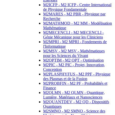
Energies
M2ICFP - M2 ICFP - Centre International
de Physique Fondamentale
M2MARES - M2 PBR - Physique par
Recherche
M2MATHMOD - M2 MM - Modélisation
Mathématique
M2MECENCLI - M2 MECENCLI -
Génie Mécanique pour les Cliniciens
M2MPRI - M2 MPRI - Fondements de
l'Informatique
M2MSV - M2 MSV - Mathématiques
pour les Sciences du Vivant
M2OPTIM - M2 OPT - Optimisation
M2PIC - M2 PIC - Projet, Innovation,
Conception
M2PLASPHYFUS - M2 PPF - Physique
des Plasmas et de la Fusion
M2PROBFIN - M2 PF - Probabilités et
Finance
M2QLMN - M2 QLMN - Quantique,
Lumière, Matériaux et Nanosciences
M2QUANTDEV - M2 QD - Dispositifs
Quantiques
M2SMNO - M2 SMNO - Science des