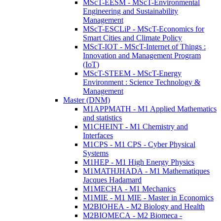
MScT-EESM - MScT-Environmental
Engineering and Sustainability
Management
MScT-ESCLiP - MScT-Economics for
Smart Cities and Climate Policy
MScT-IOT - MScT-Internet of Things :
Innovation and Management Program
(IoT)
MScT-STEEM - MScT-Energy
Environment : Science Technology &
Management
Master (DNM)
M1APPMATH - M1 Applied Mathematics
and statistics
M1CHEINT - M1 Chemistry and
Interfaces
M1CPS - M1 CPS - Cyber Physical
Systems
M1HEP - M1 High Energy Physics
M1MATHJHADA - M1 Mathematiques
Jacques Hadamard
M1MECHA - M1 Mechanics
M1MIE - M1 MIE - Master in Economics
M2BIOHEA - M2 Biology and Health
M2BIOMECA - M2 Biomeca -