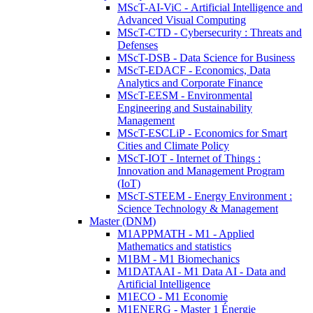
MScT-AI-ViC - Artificial Intelligence and
Advanced Visual Computing
MScT-CTD - Cybersecurity : Threats and
Defenses
MScT-DSB - Data Science for Business
MScT-EDACF - Economics, Data
Analytics and Corporate Finance
MScT-EESM - Environmental
Engineering and Sustainability
Management
MScT-ESCLiP - Economics for Smart
Cities and Climate Policy
MScT-IOT - Internet of Things :
Innovation and Management Program
(IoT)
MScT-STEEM - Energy Environment :
Science Technology & Management
Master (DNM)
M1APPMATH - M1 - Applied
Mathematics and statistics
M1BM - M1 Biomechanics
M1DATAAI - M1 Data AI - Data and
Artificial Intelligence
M1ECO - M1 Economie
M1ENERG - Master 1 Énergie