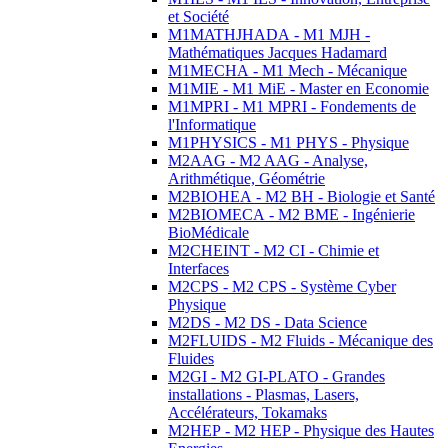
et Société
M1MATHJHADA - M1 MJH -
Mathématiques Jacques Hadamard
M1MECHA - M1 Mech - Mécanique
M1MIE - M1 MiE - Master en Economie
M1MPRI - M1 MPRI - Fondements de
l'Informatique
M1PHYSICS - M1 PHYS - Physique
M2AAG - M2 AAG - Analyse,
Arithmétique, Géométrie
M2BIOHEA - M2 BH - Biologie et Santé
M2BIOMECA - M2 BME - Ingénierie
BioMédicale
M2CHEINT - M2 CI - Chimie et
Interfaces
M2CPS - M2 CPS - Système Cyber
Physique
M2DS - M2 DS - Data Science
M2FLUIDS - M2 Fluids - Mécanique des
Fluides
M2GI - M2 GI-PLATO - Grandes
installations - Plasmas, Lasers,
Accélérateurs, Tokamaks
M2HEP - M2 HEP - Physique des Hautes