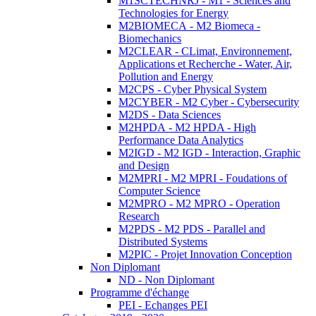
M1SCTECHNRJ - M1 - Sciences and
Technologies for Energy
M2BIOMECA - M2 Biomeca -
Biomechanics
M2CLEAR - CLimat, Environnement,
Applications et Recherche - Water, Air,
Pollution and Energy
M2CPS - Cyber Physical System
M2CYBER - M2 Cyber - Cybersecurity
M2DS - Data Sciences
M2HPDA - M2 HPDA - High
Performance Data Analytics
M2IGD - M2 IGD - Interaction, Graphic
and Design
M2MPRI - M2 MPRI - Foudations of
Computer Science
M2MPRO - M2 MPRO - Operation
Research
M2PDS - M2 PDS - Parallel and
Distributed Systems
M2PIC - Projet Innovation Conception
Non Diplomant
ND - Non Diplomant
Programme d'échange
PEI - Echanges PEI