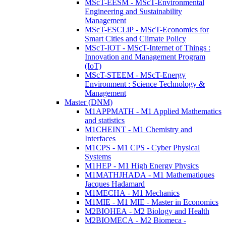
MScT-EESM - MScT-Environmental
Engineering and Sustainability
Management
MScT-ESCLiP - MScT-Economics for
Smart Cities and Climate Policy
MScT-IOT - MScT-Internet of Things :
Innovation and Management Program
(IoT)
MScT-STEEM - MScT-Energy
Environment : Science Technology &
Management
Master (DNM)
M1APPMATH - M1 Applied Mathematics
and statistics
M1CHEINT - M1 Chemistry and
Interfaces
M1CPS - M1 CPS - Cyber Physical
Systems
M1HEP - M1 High Energy Physics
M1MATHJHADA - M1 Mathematiques
Jacques Hadamard
M1MECHA - M1 Mechanics
M1MIE - M1 MIE - Master in Economics
M2BIOHEA - M2 Biology and Health
M2BIOMECA - M2 Biomeca -