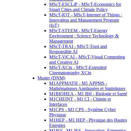
MScT-ESCLiP - MScT-Economics for
Smart Cities and Climate Policy
MScT-IOT - MScT-Internet of Things :
Innovation and Management Program
(IoT)
MScT-STEEM - MScT-Energy
Environment : Science Technology &
Management
MScT-TRAI - MScT-Trust and
Responsible AI
MScT-ViCAI - MScT-Visual Computing
and Creative AI
MScT-XCin - MScT-Extended
Cinematography XCin
Master (DNM)
M1APPMATH - M1 APPMS -
Mathématiques Appliquées et Statistiques
M1BIOHEA - M1 BH - Biologie et Santé
M1CHEINT - M1 CI - Chimie et
Interfaces
M1CPS - M1 CPS - Système Cyber
Physique
M1HEP - M1 HEP - Physique des Hautes
Energies
M1IES - M1 IES - Innovation, Entreprise