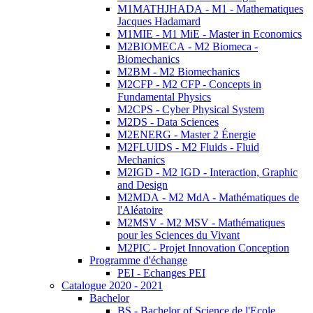
M1MATHJHADA - M1 - Mathematiques
Jacques Hadamard
M1MIE - M1 MiE - Master in Economics
M2BIOMECA - M2 Biomeca -
Biomechanics
M2BM - M2 Biomechanics
M2CFP - M2 CFP - Concepts in
Fundamental Physics
M2CPS - Cyber Physical System
M2DS - Data Sciences
M2ENERG - Master 2 Énergie
M2FLUIDS - M2 Fluids - Fluid
Mechanics
M2IGD - M2 IGD - Interaction, Graphic
and Design
M2MDA - M2 MdA - Mathématiques de
l'Aléatoire
M2MSV - M2 MSV - Mathématiques
pour les Sciences du Vivant
M2PIC - Projet Innovation Conception
Programme d'échange
PEI - Echanges PEI
Catalogue 2020 - 2021
Bachelor
BS - Bachelor of Science de l'Ecole