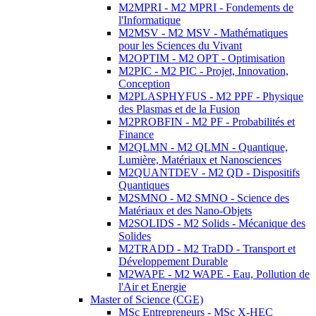
M2MPRI - M2 MPRI - Fondements de
l'Informatique
M2MSV - M2 MSV - Mathématiques
pour les Sciences du Vivant
M2OPTIM - M2 OPT - Optimisation
M2PIC - M2 PIC - Projet, Innovation,
Conception
M2PLASPHYFUS - M2 PPF - Physique
des Plasmas et de la Fusion
M2PROBFIN - M2 PF - Probabilités et
Finance
M2QLMN - M2 QLMN - Quantique,
Lumière, Matériaux et Nanosciences
M2QUANTDEV - M2 QD - Dispositifs
Quantiques
M2SMNO - M2 SMNO - Science des
Matériaux et des Nano-Objets
M2SOLIDS - M2 Solids - Mécanique des
Solides
M2TRADD - M2 TraDD - Transport et
Développement Durable
M2WAPE - M2 WAPE - Eau, Pollution de
l'Air et Energie
Master of Science (CGE)
MSc Entrepreneurs - MSc X-HEC