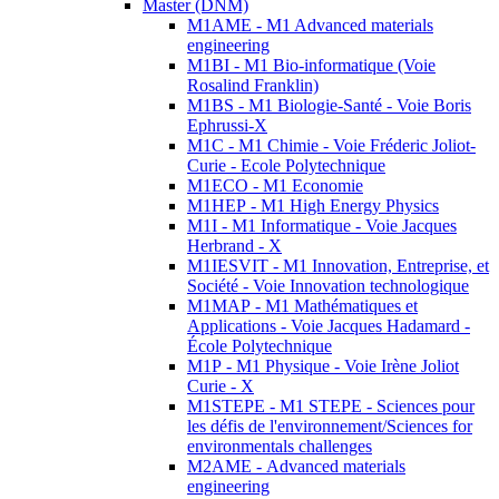
Master (DNM)
M1AME - M1 Advanced materials
engineering
M1BI - M1 Bio-informatique (Voie
Rosalind Franklin)
M1BS - M1 Biologie-Santé - Voie Boris
Ephrussi-X
M1C - M1 Chimie - Voie Fréderic Joliot-
Curie - Ecole Polytechnique
M1ECO - M1 Economie
M1HEP - M1 High Energy Physics
M1I - M1 Informatique - Voie Jacques
Herbrand - X
M1IESVIT - M1 Innovation, Entreprise, et
Société - Voie Innovation technologique
M1MAP - M1 Mathématiques et
Applications - Voie Jacques Hadamard -
École Polytechnique
M1P - M1 Physique - Voie Irène Joliot
Curie - X
M1STEPE - M1 STEPE - Sciences pour
les défis de l'environnement/Sciences for
environmentals challenges
M2AME - Advanced materials
engineering