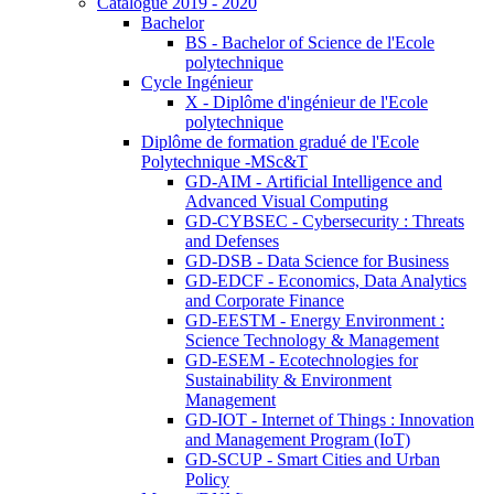
Catalogue 2019 - 2020
Bachelor
BS - Bachelor of Science de l'Ecole
polytechnique
Cycle Ingénieur
X - Diplôme d'ingénieur de l'Ecole
polytechnique
Diplôme de formation gradué de l'Ecole
Polytechnique -MSc&T
GD-AIM - Artificial Intelligence and
Advanced Visual Computing
GD-CYBSEC - Cybersecurity : Threats
and Defenses
GD-DSB - Data Science for Business
GD-EDCF - Economics, Data Analytics
and Corporate Finance
GD-EESTM - Energy Environment :
Science Technology & Management
GD-ESEM - Ecotechnologies for
Sustainability & Environment
Management
GD-IOT - Internet of Things : Innovation
and Management Program (IoT)
GD-SCUP - Smart Cities and Urban
Policy