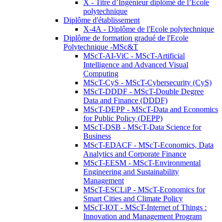
X - Titre d’Ingénieur diplômé de l’École
polytechnique
Diplôme d'établissement
X-4A - Diplôme de l'Ecole polytechnique
Diplôme de formation gradué de l'Ecole
Polytechnique -MSc&T
MScT-AI-ViC - MScT-Artificial
Intelligence and Advanced Visual
Computing
MScT-CyS - MScT-Cybersecurity (CyS)
MScT-DDDF - MScT-Double Degree
Data and Finance (DDDF)
MScT-DEPP - MScT-Data and Economics
for Public Policy (DEPP)
MScT-DSB - MScT-Data Science for
Business
MScT-EDACF - MScT-Economics, Data
Analytics and Corporate Finance
MScT-EESM - MScT-Environmental
Engineering and Sustainability
Management
MScT-ESCLiP - MScT-Economics for
Smart Cities and Climate Policy
MScT-IOT - MScT-Internet of Things :
Innovation and Management Program