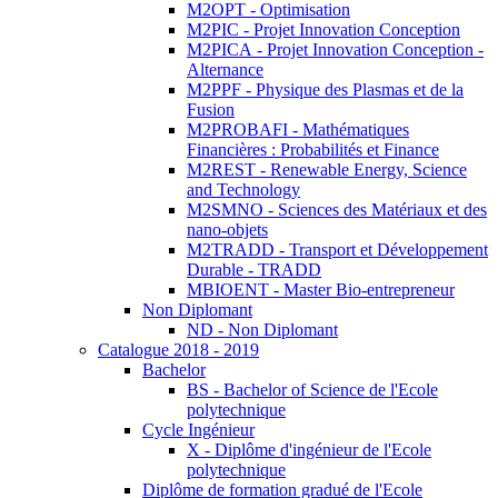
M2OPT - Optimisation
M2PIC - Projet Innovation Conception
M2PICA - Projet Innovation Conception -
Alternance
M2PPF - Physique des Plasmas et de la
Fusion
M2PROBAFI - Mathématiques
Financières : Probabilités et Finance
M2REST - Renewable Energy, Science
and Technology
M2SMNO - Sciences des Matériaux et des
nano-objets
M2TRADD - Transport et Développement
Durable - TRADD
MBIOENT - Master Bio-entrepreneur
Non Diplomant
ND - Non Diplomant
Catalogue 2018 - 2019
Bachelor
BS - Bachelor of Science de l'Ecole
polytechnique
Cycle Ingénieur
X - Diplôme d'ingénieur de l'Ecole
polytechnique
Diplôme de formation gradué de l'Ecole