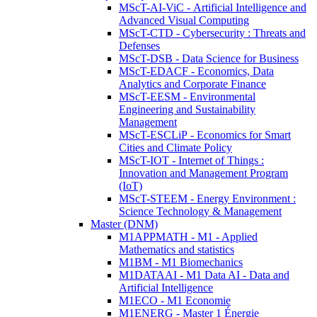
MScT-AI-ViC - Artificial Intelligence and
Advanced Visual Computing
MScT-CTD - Cybersecurity : Threats and
Defenses
MScT-DSB - Data Science for Business
MScT-EDACF - Economics, Data
Analytics and Corporate Finance
MScT-EESM - Environmental
Engineering and Sustainability
Management
MScT-ESCLiP - Economics for Smart
Cities and Climate Policy
MScT-IOT - Internet of Things :
Innovation and Management Program
(IoT)
MScT-STEEM - Energy Environment :
Science Technology & Management
Master (DNM)
M1APPMATH - M1 - Applied
Mathematics and statistics
M1BM - M1 Biomechanics
M1DATAAI - M1 Data AI - Data and
Artificial Intelligence
M1ECO - M1 Economie
M1ENERG - Master 1 Énergie