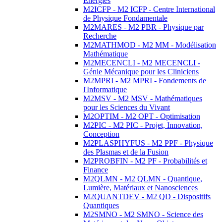
Energies
M2ICFP - M2 ICFP - Centre International
de Physique Fondamentale
M2MARES - M2 PBR - Physique par
Recherche
M2MATHMOD - M2 MM - Modélisation
Mathématique
M2MECENCLI - M2 MECENCLI -
Génie Mécanique pour les Cliniciens
M2MPRI - M2 MPRI - Fondements de
l'Informatique
M2MSV - M2 MSV - Mathématiques
pour les Sciences du Vivant
M2OPTIM - M2 OPT - Optimisation
M2PIC - M2 PIC - Projet, Innovation,
Conception
M2PLASPHYFUS - M2 PPF - Physique
des Plasmas et de la Fusion
M2PROBFIN - M2 PF - Probabilités et
Finance
M2QLMN - M2 QLMN - Quantique,
Lumière, Matériaux et Nanosciences
M2QUANTDEV - M2 QD - Dispositifs
Quantiques
M2SMNO - M2 SMNO - Science des