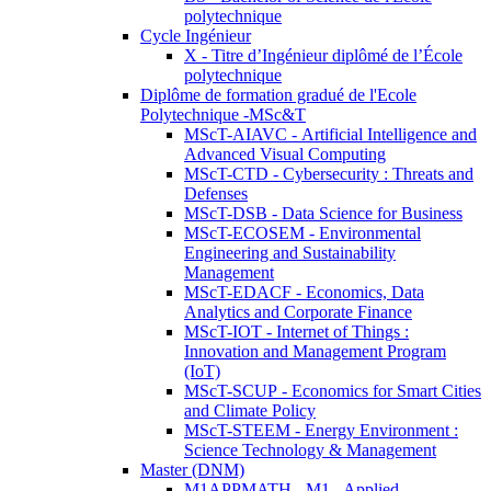
polytechnique
Cycle Ingénieur
X - Titre d’Ingénieur diplômé de l’École
polytechnique
Diplôme de formation gradué de l'Ecole
Polytechnique -MSc&T
MScT-AIAVC - Artificial Intelligence and
Advanced Visual Computing
MScT-CTD - Cybersecurity : Threats and
Defenses
MScT-DSB - Data Science for Business
MScT-ECOSEM - Environmental
Engineering and Sustainability
Management
MScT-EDACF - Economics, Data
Analytics and Corporate Finance
MScT-IOT - Internet of Things :
Innovation and Management Program
(IoT)
MScT-SCUP - Economics for Smart Cities
and Climate Policy
MScT-STEEM - Energy Environment :
Science Technology & Management
Master (DNM)
M1APPMATH - M1 - Applied