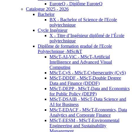
EuroteQ - Diplôme EuroteQ
Catalogue 2025 - 2026
Bachelor
BX - Bachelor of Science de l'Ecole
polytechnique
Cycle Ingénieur
X - Titre d’Ingénieur diplômé de l’École
polytechnique
Diplôme de formation gradué de l'Ecole
Polytechnique -MSc&T
MScT-AI-ViC - MScT-Artificial
Intelligence and Advanced Visual
Computing
MScT-CyS - MScT-Cybersecurity (CyS)
MScT-DDDF - MScT-Double Degree
Data and Finance (DDDF)
MScT-DEPP - MScT-Data and Economics
for Public Policy (DEPP)
MScT-DSAIB - MScT-Data Science and
AI for Business
MScT-EDACF - MScT-Economics, Data
Analytics and Corporate Finance
MScT-EESM - MScT-Environmental
Engineering and Sustainability
Management