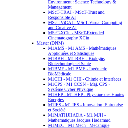
Environment : Science Technology &
Management
MScT-TRAI - MScT-Trust and
Responsible AI
MScT-ViCAI - MScT-Visual Computing
and Creative AI
MScT-XCin - MScT-Extended
Cinematography XCin
Master (DNM)
M1AMS - M1 AMS - Mathématiques
Appliquées et Statistiques
M1BBH - M1 BBH - Biologie,
Biotechnologie et Santé
M1BME - M1 BME - Ingénierie
BioMédicale
M1CHI - M1 CHI - Chimie et Interfaces
M1CPS - M1 CCSN - Maj. CPS -
Système Cyber Physique
M1HEP - M1 HEP - Physique des Hautes
Energies
M1IES - M1 IES - Innovation, Entreprise
et Société
M1MATHJHADA - M1 MJH -
Mathematiques Jacques Hadamard
M1MEC - M1 Mech - Mecanique