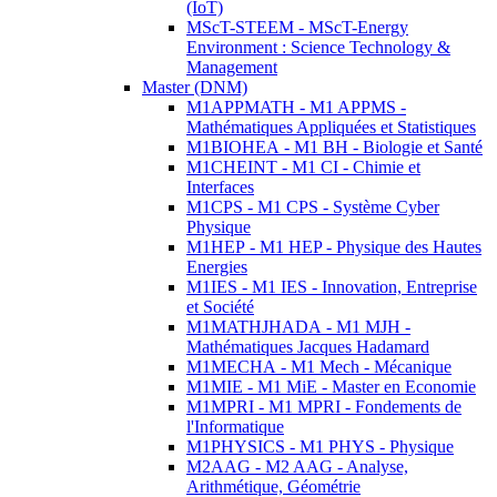
(IoT)
MScT-STEEM - MScT-Energy
Environment : Science Technology &
Management
Master (DNM)
M1APPMATH - M1 APPMS -
Mathématiques Appliquées et Statistiques
M1BIOHEA - M1 BH - Biologie et Santé
M1CHEINT - M1 CI - Chimie et
Interfaces
M1CPS - M1 CPS - Système Cyber
Physique
M1HEP - M1 HEP - Physique des Hautes
Energies
M1IES - M1 IES - Innovation, Entreprise
et Société
M1MATHJHADA - M1 MJH -
Mathématiques Jacques Hadamard
M1MECHA - M1 Mech - Mécanique
M1MIE - M1 MiE - Master en Economie
M1MPRI - M1 MPRI - Fondements de
l'Informatique
M1PHYSICS - M1 PHYS - Physique
M2AAG - M2 AAG - Analyse,
Arithmétique, Géométrie