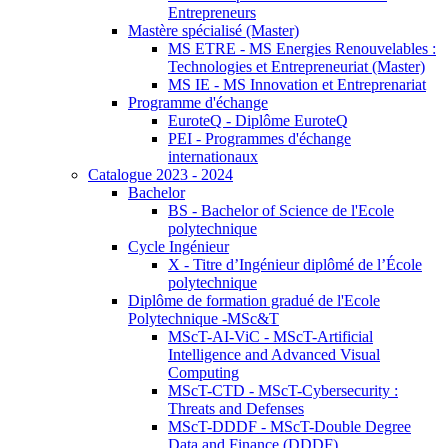
Entrepreneurs
Mastère spécialisé (Master)
MS ETRE - MS Energies Renouvelables :
Technologies et Entrepreneuriat (Master)
MS IE - MS Innovation et Entreprenariat
Programme d'échange
EuroteQ - Diplôme EuroteQ
PEI - Programmes d'échange
internationaux
Catalogue 2023 - 2024
Bachelor
BS - Bachelor of Science de l'Ecole
polytechnique
Cycle Ingénieur
X - Titre d’Ingénieur diplômé de l’École
polytechnique
Diplôme de formation gradué de l'Ecole
Polytechnique -MSc&T
MScT-AI-ViC - MScT-Artificial
Intelligence and Advanced Visual
Computing
MScT-CTD - MScT-Cybersecurity :
Threats and Defenses
MScT-DDDF - MScT-Double Degree
Data and Finance (DDDF)