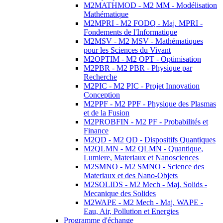
M2MATHMOD - M2 MM - Modélisation
Mathématique
M2MPRI - M2 FODQ - Maj. MPRI -
Fondements de l'Informatique
M2MSV - M2 MSV - Mathématiques
pour les Sciences du Vivant
M2OPTIM - M2 OPT - Optimisation
M2PBR - M2 PBR - Physique par
Recherche
M2PIC - M2 PIC - Projet Innovation
Conception
M2PPF - M2 PPF - Physique des Plasmas
et de la Fusion
M2PROBFIN - M2 PF - Probabilités et
Finance
M2QD - M2 QD - Dispositifs Quantiques
M2QLMN - M2 QLMN - Quantique,
Lumiere, Materiaux et Nanosciences
M2SMNO - M2 SMNO - Science des
Materiaux et des Nano-Objets
M2SOLIDS - M2 Mech - Maj. Solids -
Mecanique des Solides
M2WAPE - M2 Mech - Maj. WAPE -
Eau, Air, Pollution et Energies
Programme d'échange