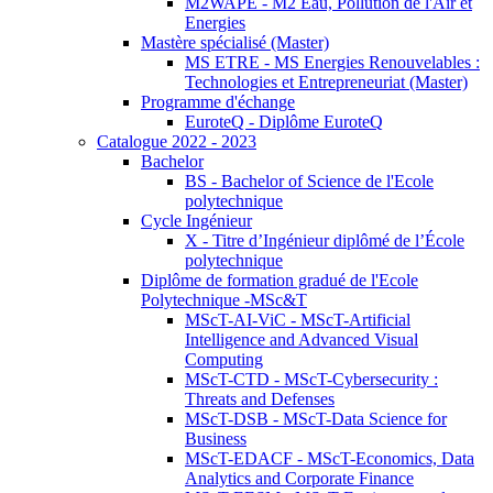
M2WAPE - M2 Eau, Pollution de l'Air et
Energies
Mastère spécialisé (Master)
MS ETRE - MS Energies Renouvelables :
Technologies et Entrepreneuriat (Master)
Programme d'échange
EuroteQ - Diplôme EuroteQ
Catalogue 2022 - 2023
Bachelor
BS - Bachelor of Science de l'Ecole
polytechnique
Cycle Ingénieur
X - Titre d’Ingénieur diplômé de l’École
polytechnique
Diplôme de formation gradué de l'Ecole
Polytechnique -MSc&T
MScT-AI-ViC - MScT-Artificial
Intelligence and Advanced Visual
Computing
MScT-CTD - MScT-Cybersecurity :
Threats and Defenses
MScT-DSB - MScT-Data Science for
Business
MScT-EDACF - MScT-Economics, Data
Analytics and Corporate Finance