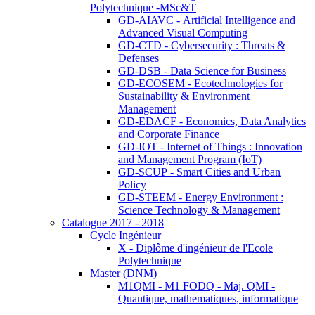
Polytechnique -MSc&T
GD-AIAVC - Artificial Intelligence and
Advanced Visual Computing
GD-CTD - Cybersecurity : Threats &
Defenses
GD-DSB - Data Science for Business
GD-ECOSEM - Ecotechnologies for
Sustainability & Environment
Management
GD-EDACF - Economics, Data Analytics
and Corporate Finance
GD-IOT - Internet of Things : Innovation
and Management Program (IoT)
GD-SCUP - Smart Cities and Urban
Policy
GD-STEEM - Energy Environment :
Science Technology & Management
Catalogue 2017 - 2018
Cycle Ingénieur
X - Diplôme d'ingénieur de l'Ecole
Polytechnique
Master (DNM)
M1QMI - M1 FODQ - Maj. QMI -
Quantique, mathematiques, informatique