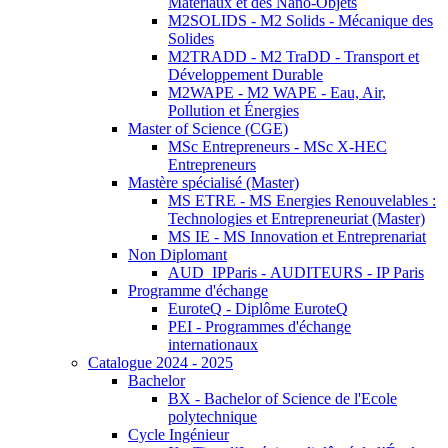
Matériaux et des Nano-Objets
M2SOLIDS - M2 Solids - Mécanique des
Solides
M2TRADD - M2 TraDD - Transport et
Développement Durable
M2WAPE - M2 WAPE - Eau, Air,
Pollution et Énergies
Master of Science (CGE)
MSc Entrepreneurs - MSc X-HEC
Entrepreneurs
Mastère spécialisé (Master)
MS ETRE - MS Energies Renouvelables :
Technologies et Entrepreneuriat (Master)
MS IE - MS Innovation et Entreprenariat
Non Diplomant
AUD_IPParis - AUDITEURS - IP Paris
Programme d'échange
EuroteQ - Diplôme EuroteQ
PEI - Programmes d'échange
internationaux
Catalogue 2024 - 2025
Bachelor
BX - Bachelor of Science de l'Ecole
polytechnique
Cycle Ingénieur