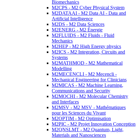
Biomechanics
M2CPS - M2 Cyber Physical System
M2DATAAI - M2 Data AI - Data and
Artificial Intelligence
M2DS - M2 Data Sciences
M2ENERG - M2 Énergie
M2FLUIDS - M2 Fluids - Fluid
Mechanics
M2HEP - M2 High Energy physics
M2ICS - M2 Integration, Circuits and
Systems
M2MATHMOD - M2 Mathematical
Modelling
M2MECENCLI - M2 Mecencli -
Mechanical Engineering for Clinicians
M2MICAS - M2 Machine Learning,
Communications and Security
M2MOCHI - M2 Molecular Chemistry
and Interfaces
M2MSV - M2 MSV - Mathématiques
pour les Sciences du Vivant
M2OPTIM - M2 Optimisation
M2PIC - M2 Projet Innovation Conception
M2QNSLMT - M2 Quantum, Light,
Materials and Nanosciences