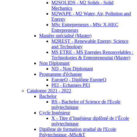
M2SOLIDS - M2 Solids - Solid
Mechanics
M2WAPE - M2 Water, Air, Pollution and
Energy
MSc Entrepreneurs - MSc X-HEC
Entrepreneurs
Mastère spécialisé (Master)
M2REST - Renewable Energy, Science
and Technology
MS ETRE - MS Energies Renouvelables :
Technologies & Entrepreneuriat (Master)
Non Diplomant
ND - Non Diplomant
Programme d'échange
EuroteQ - Diplôme EuroteQ
PEI - Echanges PEI
Catalogue 2021 - 2022
Bachelor
BS - Bachelor of Science de l'Ecole
polytechnique
Cycle Ingénieur
X - Titre d’Ingénieur diplômé de l’École
polytechnique
Diplôme de formation gradué de l'Ecole
Polytechnique -MSc&T