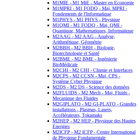
M1MIE - M1 MiE - Master en Economie
M1MPRI - M1 FODQ - Maj. MPRI -
Fondements de l'Informatique
M1PHYS - M1 PHYS - Physique
M1QMI - M1 FODQ - Maj. QMI -
Quantique, Mathematiques, Informatique
M2AAG - M2 AAG - Analyse,
Arithmétique, Géométrie
M2BBH - M2 BBH - Biologie,
Biotechnologie et Santé
M2BME - M2 BME - Ingénierie
BioMédicale
M2CHI - M2 CHI - Chimie et Interfaces
M2CPS - M2 CCSN - Maj. CPS -
Système Cyber Physique
M2DS - M2 DS - Science des données
M2FLUIDS - M2 Mech - Maj. Fluids -
Mecanique des Fluides
M2GIPLATO - M2 GI-PLATO - Grandes
installations - Plasmas, Lasers,
Accélérateurs, Tokamaks
M2HEP - M2 HEP - Physique des Hautes
Energies
M2ICFP - M2 ICFP - Centre International
de Physique Fondamentale