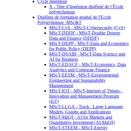
Cycle Ingénieur
X - Titre d’Ingénieur diplômé de l’École
polytechnique
Diplôme de formation gradué de l'Ecole
Polytechnique -MSc&T
MScT-CyS - MScT-Cybersecurity (CyS)
MScT-DDDF - MScT-Double Degree
Data and Finance (DDDF)
MScT-DEPP - MScT-Data and Economics
for Public Policy (DEPP)
MScT-DSAIB - MScT-Data Science and
AI for Business
MScT-EDACF - MScT-Economics, Data
Analytics and Corporate Finance
MScT-EESM - MScT-Environmental
Engineering and Sustainability
Management
MScT-IOT - MScT-Internet of Things :
Innovation and Management Program
(IoT)
MScT-LLGA - Track : Large Language
Models, Graphs and Applications
MScT-MaQI - AI for Markets and
Quantitative Investment (AI-MaQI)
MScT-STEEM - MScT-Energy