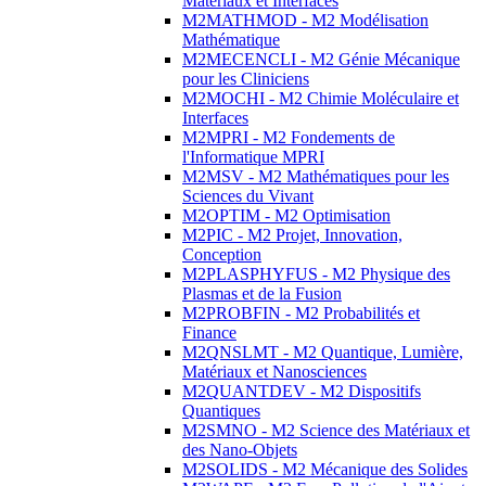
Matériaux et Interfaces
M2MATHMOD - M2 Modélisation
Mathématique
M2MECENCLI - M2 Génie Mécanique
pour les Cliniciens
M2MOCHI - M2 Chimie Moléculaire et
Interfaces
M2MPRI - M2 Fondements de
l'Informatique MPRI
M2MSV - M2 Mathématiques pour les
Sciences du Vivant
M2OPTIM - M2 Optimisation
M2PIC - M2 Projet, Innovation,
Conception
M2PLASPHYFUS - M2 Physique des
Plasmas et de la Fusion
M2PROBFIN - M2 Probabilités et
Finance
M2QNSLMT - M2 Quantique, Lumière,
Matériaux et Nanosciences
M2QUANTDEV - M2 Dispositifs
Quantiques
M2SMNO - M2 Science des Matériaux et
des Nano-Objets
M2SOLIDS - M2 Mécanique des Solides