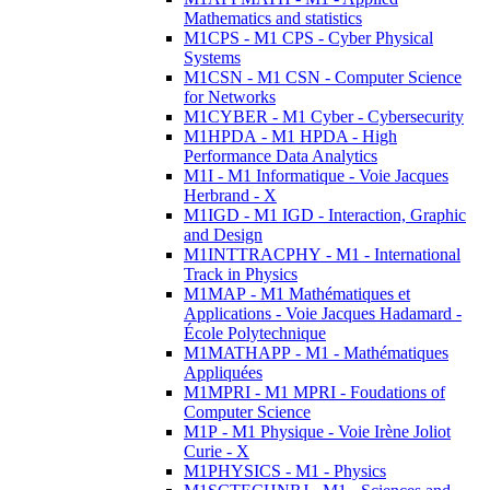
Mathematics and statistics
M1CPS - M1 CPS - Cyber Physical
Systems
M1CSN - M1 CSN - Computer Science
for Networks
M1CYBER - M1 Cyber - Cybersecurity
M1HPDA - M1 HPDA - High
Performance Data Analytics
M1I - M1 Informatique - Voie Jacques
Herbrand - X
M1IGD - M1 IGD - Interaction, Graphic
and Design
M1INTTRACPHY - M1 - International
Track in Physics
M1MAP - M1 Mathématiques et
Applications - Voie Jacques Hadamard -
École Polytechnique
M1MATHAPP - M1 - Mathématiques
Appliquées
M1MPRI - M1 MPRI - Foudations of
Computer Science
M1P - M1 Physique - Voie Irène Joliot
Curie - X
M1PHYSICS - M1 - Physics