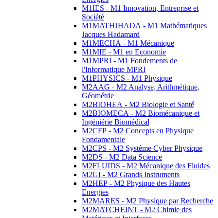
M1IES - M1 Innovation, Entreprise et
Société
M1MATHJHADA - M1 Mathématiques
Jacques Hadamard
M1MECHA - M1 Mécanique
M1MIE - M1 en Economie
M1MPRI - M1 Fondements de
l'Informatique MPRI
M1PHYSICS - M1 Physique
M2AAG - M2 Analyse, Arithmétique,
Géométrie
M2BIOHEA - M2 Biologie et Santé
M2BIOMECA - M2 Biomécanique et
Ingéniérie Biomédical
M2CFP - M2 Concepts en Physique
Fondamentale
M2CPS - M2 Système Cyber Physique
M2DS - M2 Data Science
M2FLUIDS - M2 Mécanique des Fluides
M2GI - M2 Grands Instruments
M2HEP - M2 Physique des Hautes
Energies
M2MARES - M2 Physique par Recherche
M2MATCHEINT - M2 Chimie des