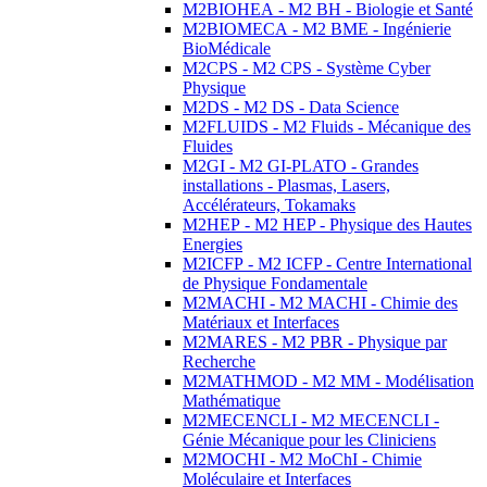
M2BIOHEA - M2 BH - Biologie et Santé
M2BIOMECA - M2 BME - Ingénierie
BioMédicale
M2CPS - M2 CPS - Système Cyber
Physique
M2DS - M2 DS - Data Science
M2FLUIDS - M2 Fluids - Mécanique des
Fluides
M2GI - M2 GI-PLATO - Grandes
installations - Plasmas, Lasers,
Accélérateurs, Tokamaks
M2HEP - M2 HEP - Physique des Hautes
Energies
M2ICFP - M2 ICFP - Centre International
de Physique Fondamentale
M2MACHI - M2 MACHI - Chimie des
Matériaux et Interfaces
M2MARES - M2 PBR - Physique par
Recherche
M2MATHMOD - M2 MM - Modélisation
Mathématique
M2MECENCLI - M2 MECENCLI -
Génie Mécanique pour les Cliniciens
M2MOCHI - M2 MoChI - Chimie
Moléculaire et Interfaces