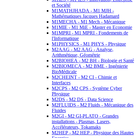
et Société
M1MATHJHADA - M1 MJH -
Mathématiques Jacques Hadamard
M1MECHA - M1 Mech - Mécanique
M1MIE - M1 MiE - Master en Economie
M1MPRI - M1 MPRI - Fondements de
l'Informatique
M1PHYSICS - M1 PHYS - Physique
M2AAG - M2 AAG - Analyse,
Arithmétique, Géométrie
M2BIOHEA - M2 BH - Biologie et Santé
M2BIOMECA - M2 BME - Ingénierie
BioMédicale
M2CHEINT - M2 CI - Chimie et
Interfaces
M2CPS - M2 CPS - Système Cyber
Physique
M2DS - M2 DS - Data Science
M2FLUIDS - M2 Fluids - Mécanique des
Fluides
M2GI - M2 GI-PLATO - Grandes
installations - Plasmas, Lasers,
Accélérateurs, Tokamaks
M2HEP - M2 HEP - Physique des Hautes