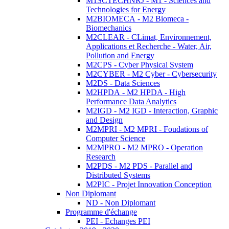
M1SCTECHNRJ - M1 - Sciences and
Technologies for Energy
M2BIOMECA - M2 Biomeca -
Biomechanics
M2CLEAR - CLimat, Environnement,
Applications et Recherche - Water, Air,
Pollution and Energy
M2CPS - Cyber Physical System
M2CYBER - M2 Cyber - Cybersecurity
M2DS - Data Sciences
M2HPDA - M2 HPDA - High
Performance Data Analytics
M2IGD - M2 IGD - Interaction, Graphic
and Design
M2MPRI - M2 MPRI - Foudations of
Computer Science
M2MPRO - M2 MPRO - Operation
Research
M2PDS - M2 PDS - Parallel and
Distributed Systems
M2PIC - Projet Innovation Conception
Non Diplomant
ND - Non Diplomant
Programme d'échange
PEI - Echanges PEI