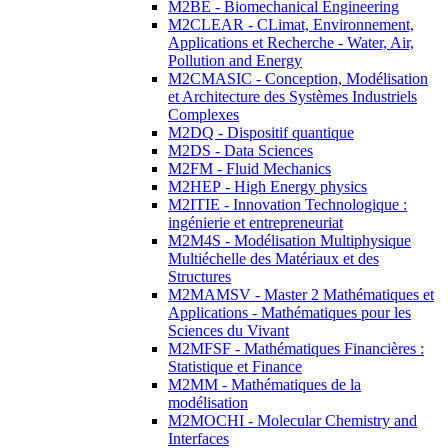
M2BE - Biomechanical Engineering
M2CLEAR - CLimat, Environnement,
Applications et Recherche - Water, Air,
Pollution and Energy
M2CMASIC - Conception, Modélisation
et Architecture des Systèmes Industriels
Complexes
M2DQ - Dispositif quantique
M2DS - Data Sciences
M2FM - Fluid Mechanics
M2HEP - High Energy physics
M2ITIE - Innovation Technologique :
ingénierie et entrepreneuriat
M2M4S - Modélisation Multiphysique
Multiéchelle des Matériaux et des
Structures
M2MAMSV - Master 2 Mathématiques et
Applications - Mathématiques pour les
Sciences du Vivant
M2MFSF - Mathématiques Financières :
Statistique et Finance
M2MM - Mathématiques de la
modélisation
M2MOCHI - Molecular Chemistry and
Interfaces