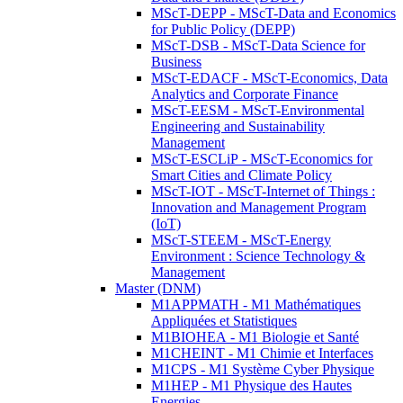
MScT-DEPP - MScT-Data and Economics
for Public Policy (DEPP)
MScT-DSB - MScT-Data Science for
Business
MScT-EDACF - MScT-Economics, Data
Analytics and Corporate Finance
MScT-EESM - MScT-Environmental
Engineering and Sustainability
Management
MScT-ESCLiP - MScT-Economics for
Smart Cities and Climate Policy
MScT-IOT - MScT-Internet of Things :
Innovation and Management Program
(IoT)
MScT-STEEM - MScT-Energy
Environment : Science Technology &
Management
Master (DNM)
M1APPMATH - M1 Mathématiques
Appliquées et Statistiques
M1BIOHEA - M1 Biologie et Santé
M1CHEINT - M1 Chimie et Interfaces
M1CPS - M1 Système Cyber Physique
M1HEP - M1 Physique des Hautes
Energies