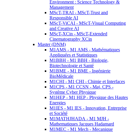
Environment : Science Technology &
Management
MScT-TRAI - MScT-Trust and
Responsible AI
MScT-ViCAI - MScT-Visual Computing
and Creative AI
MScT-XCin - MScT-Extended
Cinematography XCin
Master (DNM)
M1AMS - M1 AMS - Mathématiques
Appliquées et Statistiques
M1BBH - M1 BBH - Biologie,
Biotechnologie et Santé
M1BME - M1 BME - Ingénierie
BioMédicale
M1CHI - M1 CHI - Chimie et Interfaces
M1CPS - M1 CCSN - Maj. CPS -
Système Cyber Physique
M1HEP - M1 HEP - Physique des Hautes
Energies
M1IES - M1 IES - Innovation, Entreprise
et Société
M1MATHJHADA - M1 MJH -
Mathematiques Jacques Hadamard
M1MEC - M1 Mech - Mecanique