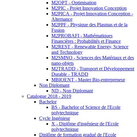
M2OPT - Optimisation
M2PIC - Projet Innovation Conception
M2PICA - Projet Innovation Conception -
Alternance
M2PPF - Physique des Plasmas et de la
Fusion
M2PROBAFI - Mathématiques
Financières : Probabilités et Finance
M2REST - Renewable Energy, Science
and Technology
M2SMNO - Sciences des Matériaux et des
nano-objets
M2TRADD - Transport et Développement
Durable - TRADD
MBIOENT - Master Bio-entrepreneur
Non Diplomant
ND - Non Diplomant
Catalogue 2018 - 2019
Bachelor
BS - Bachelor of Science de l'Ecole
polytechnique
Cycle Ingénieur
X - Diplôme d'ingénieur de l'Ecole
polytechnique
Diplôme de formation gradué de l'Ecole