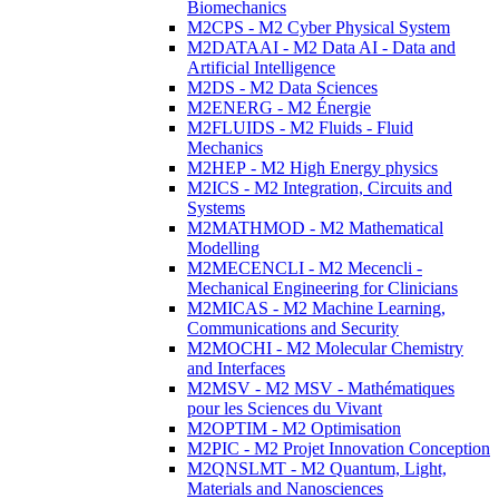
Biomechanics
M2CPS - M2 Cyber Physical System
M2DATAAI - M2 Data AI - Data and
Artificial Intelligence
M2DS - M2 Data Sciences
M2ENERG - M2 Énergie
M2FLUIDS - M2 Fluids - Fluid
Mechanics
M2HEP - M2 High Energy physics
M2ICS - M2 Integration, Circuits and
Systems
M2MATHMOD - M2 Mathematical
Modelling
M2MECENCLI - M2 Mecencli -
Mechanical Engineering for Clinicians
M2MICAS - M2 Machine Learning,
Communications and Security
M2MOCHI - M2 Molecular Chemistry
and Interfaces
M2MSV - M2 MSV - Mathématiques
pour les Sciences du Vivant
M2OPTIM - M2 Optimisation
M2PIC - M2 Projet Innovation Conception
M2QNSLMT - M2 Quantum, Light,
Materials and Nanosciences