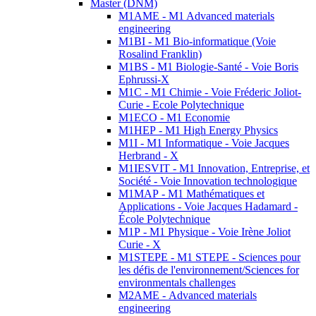
Master (DNM)
M1AME - M1 Advanced materials
engineering
M1BI - M1 Bio-informatique (Voie
Rosalind Franklin)
M1BS - M1 Biologie-Santé - Voie Boris
Ephrussi-X
M1C - M1 Chimie - Voie Fréderic Joliot-
Curie - Ecole Polytechnique
M1ECO - M1 Economie
M1HEP - M1 High Energy Physics
M1I - M1 Informatique - Voie Jacques
Herbrand - X
M1IESVIT - M1 Innovation, Entreprise, et
Société - Voie Innovation technologique
M1MAP - M1 Mathématiques et
Applications - Voie Jacques Hadamard -
École Polytechnique
M1P - M1 Physique - Voie Irène Joliot
Curie - X
M1STEPE - M1 STEPE - Sciences pour
les défis de l'environnement/Sciences for
environmentals challenges
M2AME - Advanced materials
engineering