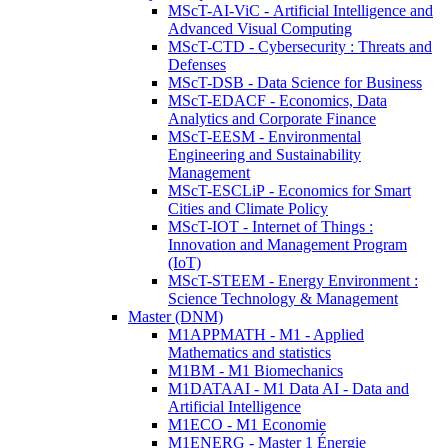
MScT-AI-ViC - Artificial Intelligence and
Advanced Visual Computing
MScT-CTD - Cybersecurity : Threats and
Defenses
MScT-DSB - Data Science for Business
MScT-EDACF - Economics, Data
Analytics and Corporate Finance
MScT-EESM - Environmental
Engineering and Sustainability
Management
MScT-ESCLiP - Economics for Smart
Cities and Climate Policy
MScT-IOT - Internet of Things :
Innovation and Management Program
(IoT)
MScT-STEEM - Energy Environment :
Science Technology & Management
Master (DNM)
M1APPMATH - M1 - Applied
Mathematics and statistics
M1BM - M1 Biomechanics
M1DATAAI - M1 Data AI - Data and
Artificial Intelligence
M1ECO - M1 Economie
M1ENERG - Master 1 Énergie