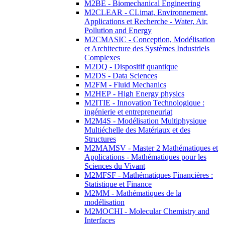
M2BE - Biomechanical Engineering
M2CLEAR - CLimat, Environnement,
Applications et Recherche - Water, Air,
Pollution and Energy
M2CMASIC - Conception, Modélisation
et Architecture des Systèmes Industriels
Complexes
M2DQ - Dispositif quantique
M2DS - Data Sciences
M2FM - Fluid Mechanics
M2HEP - High Energy physics
M2ITIE - Innovation Technologique :
ingénierie et entrepreneuriat
M2M4S - Modélisation Multiphysique
Multiéchelle des Matériaux et des
Structures
M2MAMSV - Master 2 Mathématiques et
Applications - Mathématiques pour les
Sciences du Vivant
M2MFSF - Mathématiques Financières :
Statistique et Finance
M2MM - Mathématiques de la
modélisation
M2MOCHI - Molecular Chemistry and
Interfaces