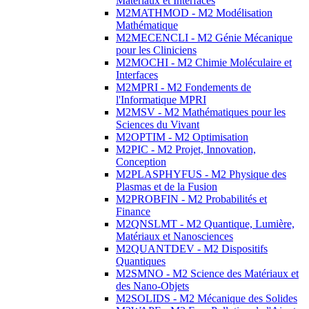
Matériaux et Interfaces
M2MATHMOD - M2 Modélisation
Mathématique
M2MECENCLI - M2 Génie Mécanique
pour les Cliniciens
M2MOCHI - M2 Chimie Moléculaire et
Interfaces
M2MPRI - M2 Fondements de
l'Informatique MPRI
M2MSV - M2 Mathématiques pour les
Sciences du Vivant
M2OPTIM - M2 Optimisation
M2PIC - M2 Projet, Innovation,
Conception
M2PLASPHYFUS - M2 Physique des
Plasmas et de la Fusion
M2PROBFIN - M2 Probabilités et
Finance
M2QNSLMT - M2 Quantique, Lumière,
Matériaux et Nanosciences
M2QUANTDEV - M2 Dispositifs
Quantiques
M2SMNO - M2 Science des Matériaux et
des Nano-Objets
M2SOLIDS - M2 Mécanique des Solides