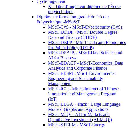
Cycle Ingénieur
X - Titre d’Ingénieur diplômé de l’École
polytechnique
Diplôme de formation gradué de l'Ecole
Polytechnique -MSc&T
MScT-CyS - MScT-Cybersecurity (CyS)
MScT-DDDF - MScT-Double Degree
Data and Finance (DDDF)
MScT-DEPP - MScT-Data and Economics
for Public Policy (DEPP)
MScT-DSAIB - MScT-Data Science and
AI for Business
MScT-EDACF - MScT-Economics, Data
Analytics and Corporate Finance
MScT-EESM - MScT-Environmental
Engineering and Sustainability
Management
MScT-IOT - MScT-Internet of Things :
Innovation and Management Program
(IoT)
MScT-LLGA - Track : Large Language
Models, Graphs and Applications
MScT-MaQI - AI for Markets and
Quantitative Investment (AI-MaQI)
MScT-STEEM - MScT-Energy