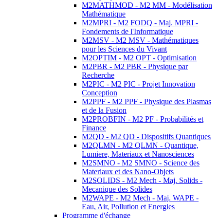
M2MATHMOD - M2 MM - Modélisation
Mathématique
M2MPRI - M2 FODQ - Maj. MPRI -
Fondements de l'Informatique
M2MSV - M2 MSV - Mathématiques
pour les Sciences du Vivant
M2OPTIM - M2 OPT - Optimisation
M2PBR - M2 PBR - Physique par
Recherche
M2PIC - M2 PIC - Projet Innovation
Conception
M2PPF - M2 PPF - Physique des Plasmas
et de la Fusion
M2PROBFIN - M2 PF - Probabilités et
Finance
M2QD - M2 QD - Dispositifs Quantiques
M2QLMN - M2 QLMN - Quantique,
Lumiere, Materiaux et Nanosciences
M2SMNO - M2 SMNO - Science des
Materiaux et des Nano-Objets
M2SOLIDS - M2 Mech - Maj. Solids -
Mecanique des Solides
M2WAPE - M2 Mech - Maj. WAPE -
Eau, Air, Pollution et Energies
Programme d'échange