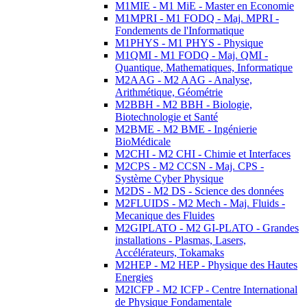
M1MIE - M1 MiE - Master en Economie
M1MPRI - M1 FODQ - Maj. MPRI -
Fondements de l'Informatique
M1PHYS - M1 PHYS - Physique
M1QMI - M1 FODQ - Maj. QMI -
Quantique, Mathematiques, Informatique
M2AAG - M2 AAG - Analyse,
Arithmétique, Géométrie
M2BBH - M2 BBH - Biologie,
Biotechnologie et Santé
M2BME - M2 BME - Ingénierie
BioMédicale
M2CHI - M2 CHI - Chimie et Interfaces
M2CPS - M2 CCSN - Maj. CPS -
Système Cyber Physique
M2DS - M2 DS - Science des données
M2FLUIDS - M2 Mech - Maj. Fluids -
Mecanique des Fluides
M2GIPLATO - M2 GI-PLATO - Grandes
installations - Plasmas, Lasers,
Accélérateurs, Tokamaks
M2HEP - M2 HEP - Physique des Hautes
Energies
M2ICFP - M2 ICFP - Centre International
de Physique Fondamentale