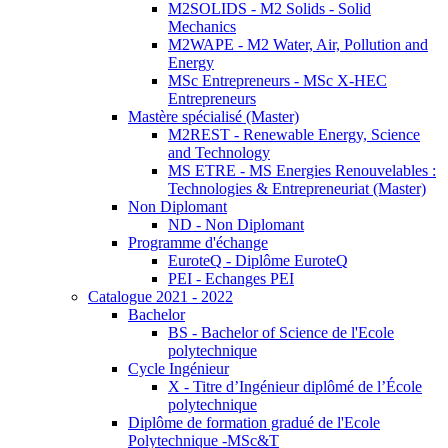
M2SOLIDS - M2 Solids - Solid
Mechanics
M2WAPE - M2 Water, Air, Pollution and
Energy
MSc Entrepreneurs - MSc X-HEC
Entrepreneurs
Mastère spécialisé (Master)
M2REST - Renewable Energy, Science
and Technology
MS ETRE - MS Energies Renouvelables :
Technologies & Entrepreneuriat (Master)
Non Diplomant
ND - Non Diplomant
Programme d'échange
EuroteQ - Diplôme EuroteQ
PEI - Echanges PEI
Catalogue 2021 - 2022
Bachelor
BS - Bachelor of Science de l'Ecole
polytechnique
Cycle Ingénieur
X - Titre d’Ingénieur diplômé de l’École
polytechnique
Diplôme de formation gradué de l'Ecole
Polytechnique -MSc&T