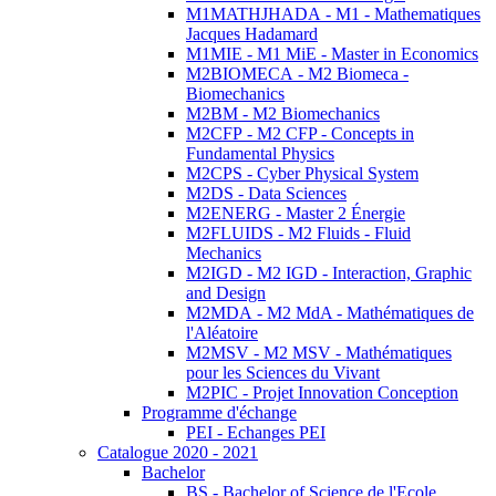
M1MATHJHADA - M1 - Mathematiques
Jacques Hadamard
M1MIE - M1 MiE - Master in Economics
M2BIOMECA - M2 Biomeca -
Biomechanics
M2BM - M2 Biomechanics
M2CFP - M2 CFP - Concepts in
Fundamental Physics
M2CPS - Cyber Physical System
M2DS - Data Sciences
M2ENERG - Master 2 Énergie
M2FLUIDS - M2 Fluids - Fluid
Mechanics
M2IGD - M2 IGD - Interaction, Graphic
and Design
M2MDA - M2 MdA - Mathématiques de
l'Aléatoire
M2MSV - M2 MSV - Mathématiques
pour les Sciences du Vivant
M2PIC - Projet Innovation Conception
Programme d'échange
PEI - Echanges PEI
Catalogue 2020 - 2021
Bachelor
BS - Bachelor of Science de l'Ecole