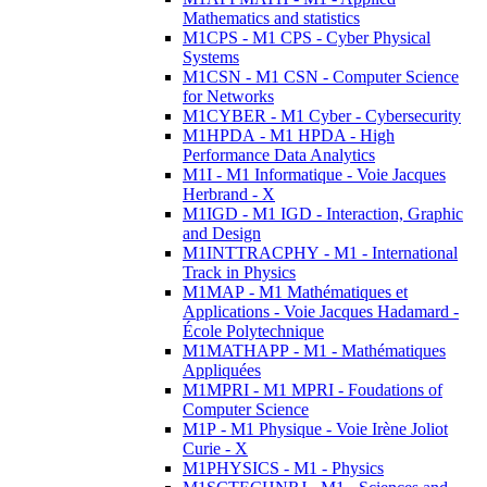
Mathematics and statistics
M1CPS - M1 CPS - Cyber Physical
Systems
M1CSN - M1 CSN - Computer Science
for Networks
M1CYBER - M1 Cyber - Cybersecurity
M1HPDA - M1 HPDA - High
Performance Data Analytics
M1I - M1 Informatique - Voie Jacques
Herbrand - X
M1IGD - M1 IGD - Interaction, Graphic
and Design
M1INTTRACPHY - M1 - International
Track in Physics
M1MAP - M1 Mathématiques et
Applications - Voie Jacques Hadamard -
École Polytechnique
M1MATHAPP - M1 - Mathématiques
Appliquées
M1MPRI - M1 MPRI - Foudations of
Computer Science
M1P - M1 Physique - Voie Irène Joliot
Curie - X
M1PHYSICS - M1 - Physics