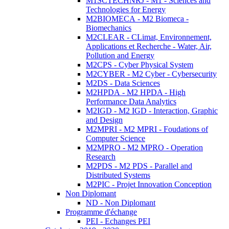
M1SCTECHNRJ - M1 - Sciences and
Technologies for Energy
M2BIOMECA - M2 Biomeca -
Biomechanics
M2CLEAR - CLimat, Environnement,
Applications et Recherche - Water, Air,
Pollution and Energy
M2CPS - Cyber Physical System
M2CYBER - M2 Cyber - Cybersecurity
M2DS - Data Sciences
M2HPDA - M2 HPDA - High
Performance Data Analytics
M2IGD - M2 IGD - Interaction, Graphic
and Design
M2MPRI - M2 MPRI - Foudations of
Computer Science
M2MPRO - M2 MPRO - Operation
Research
M2PDS - M2 PDS - Parallel and
Distributed Systems
M2PIC - Projet Innovation Conception
Non Diplomant
ND - Non Diplomant
Programme d'échange
PEI - Echanges PEI