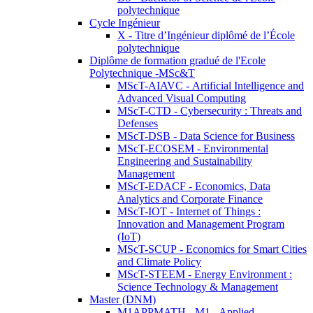
polytechnique
Cycle Ingénieur
X - Titre d’Ingénieur diplômé de l’École
polytechnique
Diplôme de formation gradué de l'Ecole
Polytechnique -MSc&T
MScT-AIAVC - Artificial Intelligence and
Advanced Visual Computing
MScT-CTD - Cybersecurity : Threats and
Defenses
MScT-DSB - Data Science for Business
MScT-ECOSEM - Environmental
Engineering and Sustainability
Management
MScT-EDACF - Economics, Data
Analytics and Corporate Finance
MScT-IOT - Internet of Things :
Innovation and Management Program
(IoT)
MScT-SCUP - Economics for Smart Cities
and Climate Policy
MScT-STEEM - Energy Environment :
Science Technology & Management
Master (DNM)
M1APPMATH - M1 - Applied