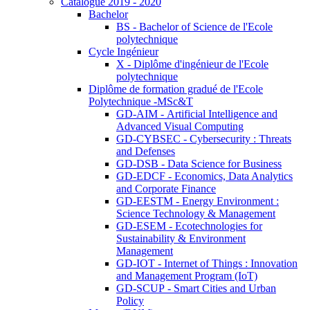
Catalogue 2019 - 2020
Bachelor
BS - Bachelor of Science de l'Ecole
polytechnique
Cycle Ingénieur
X - Diplôme d'ingénieur de l'Ecole
polytechnique
Diplôme de formation gradué de l'Ecole
Polytechnique -MSc&T
GD-AIM - Artificial Intelligence and
Advanced Visual Computing
GD-CYBSEC - Cybersecurity : Threats
and Defenses
GD-DSB - Data Science for Business
GD-EDCF - Economics, Data Analytics
and Corporate Finance
GD-EESTM - Energy Environment :
Science Technology & Management
GD-ESEM - Ecotechnologies for
Sustainability & Environment
Management
GD-IOT - Internet of Things : Innovation
and Management Program (IoT)
GD-SCUP - Smart Cities and Urban
Policy