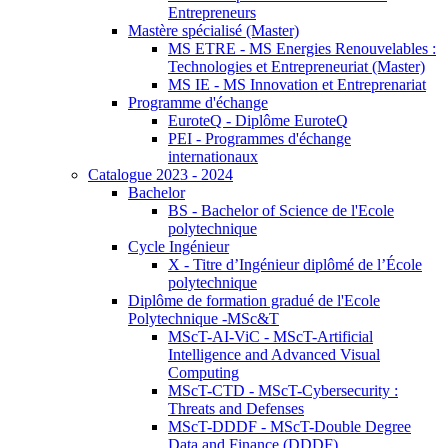
Entrepreneurs
Mastère spécialisé (Master)
MS ETRE - MS Energies Renouvelables :
Technologies et Entrepreneuriat (Master)
MS IE - MS Innovation et Entreprenariat
Programme d'échange
EuroteQ - Diplôme EuroteQ
PEI - Programmes d'échange
internationaux
Catalogue 2023 - 2024
Bachelor
BS - Bachelor of Science de l'Ecole
polytechnique
Cycle Ingénieur
X - Titre d’Ingénieur diplômé de l’École
polytechnique
Diplôme de formation gradué de l'Ecole
Polytechnique -MSc&T
MScT-AI-ViC - MScT-Artificial
Intelligence and Advanced Visual
Computing
MScT-CTD - MScT-Cybersecurity :
Threats and Defenses
MScT-DDDF - MScT-Double Degree
Data and Finance (DDDF)