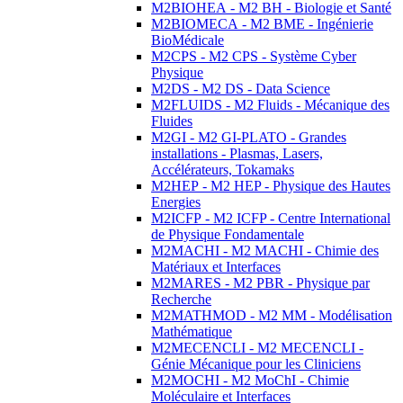
M2BIOHEA - M2 BH - Biologie et Santé
M2BIOMECA - M2 BME - Ingénierie
BioMédicale
M2CPS - M2 CPS - Système Cyber
Physique
M2DS - M2 DS - Data Science
M2FLUIDS - M2 Fluids - Mécanique des
Fluides
M2GI - M2 GI-PLATO - Grandes
installations - Plasmas, Lasers,
Accélérateurs, Tokamaks
M2HEP - M2 HEP - Physique des Hautes
Energies
M2ICFP - M2 ICFP - Centre International
de Physique Fondamentale
M2MACHI - M2 MACHI - Chimie des
Matériaux et Interfaces
M2MARES - M2 PBR - Physique par
Recherche
M2MATHMOD - M2 MM - Modélisation
Mathématique
M2MECENCLI - M2 MECENCLI -
Génie Mécanique pour les Cliniciens
M2MOCHI - M2 MoChI - Chimie
Moléculaire et Interfaces