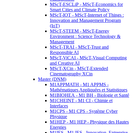
MScT-ESCLiP - MScT-Economics for
Smart Cities and Climate Policy
MScT-IOT - MScT-Internet of Things :
Innovation and Management Program
(IoT)
MScT-STEEM - MScT-Energy
Environment : Science Technology &
Management
MScT-TRAI - MScT-Trust and
Responsible AI
MScT-ViCAI - MScT-Visual Computing
and Creative AI
MScT-XCin - MScT-Extended
Cinematography XCin
Master (DNM)
M1APPMATH - M1 APPMS -
Mathématiques Appliquées et Statistiques
M1BIOHEA - M1 BH - Biologie et Santé
M1CHEINT - M1 CI - Chimie et
Interfaces
M1CPS - M1 CPS - Système Cyber
Physique
M1HEP - M1 HEP - Physique des Hautes
Energies
M1IES - M1 IES - Innovation, Entreprise