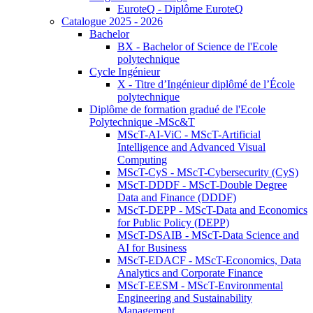
EuroteQ - Diplôme EuroteQ
Catalogue 2025 - 2026
Bachelor
BX - Bachelor of Science de l'Ecole
polytechnique
Cycle Ingénieur
X - Titre d’Ingénieur diplômé de l’École
polytechnique
Diplôme de formation gradué de l'Ecole
Polytechnique -MSc&T
MScT-AI-ViC - MScT-Artificial
Intelligence and Advanced Visual
Computing
MScT-CyS - MScT-Cybersecurity (CyS)
MScT-DDDF - MScT-Double Degree
Data and Finance (DDDF)
MScT-DEPP - MScT-Data and Economics
for Public Policy (DEPP)
MScT-DSAIB - MScT-Data Science and
AI for Business
MScT-EDACF - MScT-Economics, Data
Analytics and Corporate Finance
MScT-EESM - MScT-Environmental
Engineering and Sustainability
Management