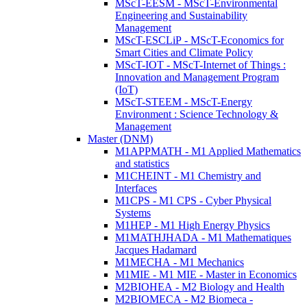
MScT-EESM - MScT-Environmental
Engineering and Sustainability
Management
MScT-ESCLiP - MScT-Economics for
Smart Cities and Climate Policy
MScT-IOT - MScT-Internet of Things :
Innovation and Management Program
(IoT)
MScT-STEEM - MScT-Energy
Environment : Science Technology &
Management
Master (DNM)
M1APPMATH - M1 Applied Mathematics
and statistics
M1CHEINT - M1 Chemistry and
Interfaces
M1CPS - M1 CPS - Cyber Physical
Systems
M1HEP - M1 High Energy Physics
M1MATHJHADA - M1 Mathematiques
Jacques Hadamard
M1MECHA - M1 Mechanics
M1MIE - M1 MIE - Master in Economics
M2BIOHEA - M2 Biology and Health
M2BIOMECA - M2 Biomeca -