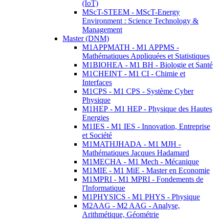
(IoT)
MScT-STEEM - MScT-Energy
Environment : Science Technology &
Management
Master (DNM)
M1APPMATH - M1 APPMS -
Mathématiques Appliquées et Statistiques
M1BIOHEA - M1 BH - Biologie et Santé
M1CHEINT - M1 CI - Chimie et
Interfaces
M1CPS - M1 CPS - Système Cyber
Physique
M1HEP - M1 HEP - Physique des Hautes
Energies
M1IES - M1 IES - Innovation, Entreprise
et Société
M1MATHJHADA - M1 MJH -
Mathématiques Jacques Hadamard
M1MECHA - M1 Mech - Mécanique
M1MIE - M1 MiE - Master en Economie
M1MPRI - M1 MPRI - Fondements de
l'Informatique
M1PHYSICS - M1 PHYS - Physique
M2AAG - M2 AAG - Analyse,
Arithmétique, Géométrie