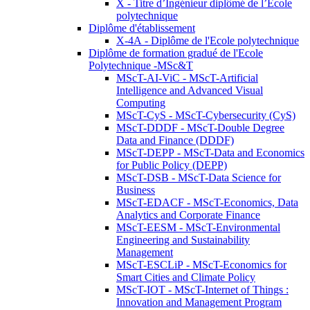
X - Titre d’Ingénieur diplômé de l’École
polytechnique
Diplôme d'établissement
X-4A - Diplôme de l'Ecole polytechnique
Diplôme de formation gradué de l'Ecole
Polytechnique -MSc&T
MScT-AI-ViC - MScT-Artificial
Intelligence and Advanced Visual
Computing
MScT-CyS - MScT-Cybersecurity (CyS)
MScT-DDDF - MScT-Double Degree
Data and Finance (DDDF)
MScT-DEPP - MScT-Data and Economics
for Public Policy (DEPP)
MScT-DSB - MScT-Data Science for
Business
MScT-EDACF - MScT-Economics, Data
Analytics and Corporate Finance
MScT-EESM - MScT-Environmental
Engineering and Sustainability
Management
MScT-ESCLiP - MScT-Economics for
Smart Cities and Climate Policy
MScT-IOT - MScT-Internet of Things :
Innovation and Management Program