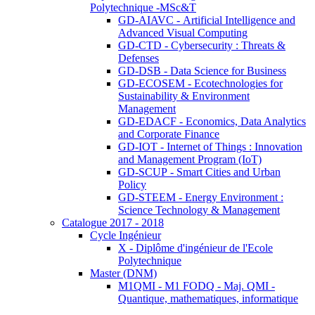
Polytechnique -MSc&T
GD-AIAVC - Artificial Intelligence and
Advanced Visual Computing
GD-CTD - Cybersecurity : Threats &
Defenses
GD-DSB - Data Science for Business
GD-ECOSEM - Ecotechnologies for
Sustainability & Environment
Management
GD-EDACF - Economics, Data Analytics
and Corporate Finance
GD-IOT - Internet of Things : Innovation
and Management Program (IoT)
GD-SCUP - Smart Cities and Urban
Policy
GD-STEEM - Energy Environment :
Science Technology & Management
Catalogue 2017 - 2018
Cycle Ingénieur
X - Diplôme d'ingénieur de l'Ecole
Polytechnique
Master (DNM)
M1QMI - M1 FODQ - Maj. QMI -
Quantique, mathematiques, informatique