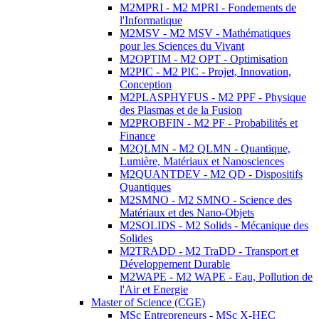
M2MPRI - M2 MPRI - Fondements de
l'Informatique
M2MSV - M2 MSV - Mathématiques
pour les Sciences du Vivant
M2OPTIM - M2 OPT - Optimisation
M2PIC - M2 PIC - Projet, Innovation,
Conception
M2PLASPHYFUS - M2 PPF - Physique
des Plasmas et de la Fusion
M2PROBFIN - M2 PF - Probabilités et
Finance
M2QLMN - M2 QLMN - Quantique,
Lumière, Matériaux et Nanosciences
M2QUANTDEV - M2 QD - Dispositifs
Quantiques
M2SMNO - M2 SMNO - Science des
Matériaux et des Nano-Objets
M2SOLIDS - M2 Solids - Mécanique des
Solides
M2TRADD - M2 TraDD - Transport et
Développement Durable
M2WAPE - M2 WAPE - Eau, Pollution de
l'Air et Energie
Master of Science (CGE)
MSc Entrepreneurs - MSc X-HEC