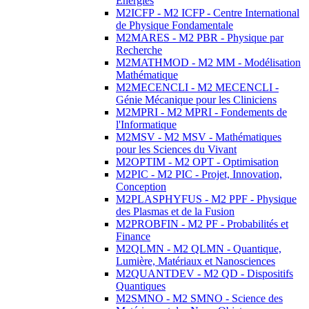
Energies
M2ICFP - M2 ICFP - Centre International
de Physique Fondamentale
M2MARES - M2 PBR - Physique par
Recherche
M2MATHMOD - M2 MM - Modélisation
Mathématique
M2MECENCLI - M2 MECENCLI -
Génie Mécanique pour les Cliniciens
M2MPRI - M2 MPRI - Fondements de
l'Informatique
M2MSV - M2 MSV - Mathématiques
pour les Sciences du Vivant
M2OPTIM - M2 OPT - Optimisation
M2PIC - M2 PIC - Projet, Innovation,
Conception
M2PLASPHYFUS - M2 PPF - Physique
des Plasmas et de la Fusion
M2PROBFIN - M2 PF - Probabilités et
Finance
M2QLMN - M2 QLMN - Quantique,
Lumière, Matériaux et Nanosciences
M2QUANTDEV - M2 QD - Dispositifs
Quantiques
M2SMNO - M2 SMNO - Science des