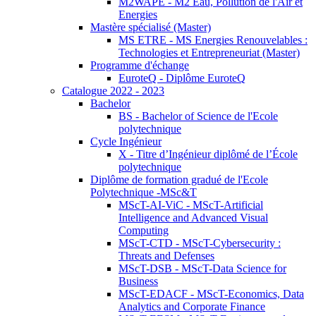
M2WAPE - M2 Eau, Pollution de l'Air et
Energies
Mastère spécialisé (Master)
MS ETRE - MS Energies Renouvelables :
Technologies et Entrepreneuriat (Master)
Programme d'échange
EuroteQ - Diplôme EuroteQ
Catalogue 2022 - 2023
Bachelor
BS - Bachelor of Science de l'Ecole
polytechnique
Cycle Ingénieur
X - Titre d’Ingénieur diplômé de l’École
polytechnique
Diplôme de formation gradué de l'Ecole
Polytechnique -MSc&T
MScT-AI-ViC - MScT-Artificial
Intelligence and Advanced Visual
Computing
MScT-CTD - MScT-Cybersecurity :
Threats and Defenses
MScT-DSB - MScT-Data Science for
Business
MScT-EDACF - MScT-Economics, Data
Analytics and Corporate Finance