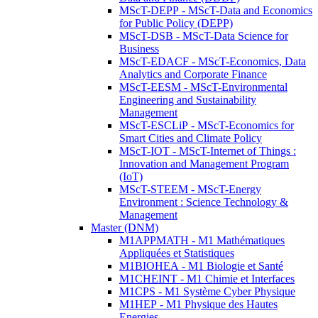
MScT-DEPP - MScT-Data and Economics
for Public Policy (DEPP)
MScT-DSB - MScT-Data Science for
Business
MScT-EDACF - MScT-Economics, Data
Analytics and Corporate Finance
MScT-EESM - MScT-Environmental
Engineering and Sustainability
Management
MScT-ESCLiP - MScT-Economics for
Smart Cities and Climate Policy
MScT-IOT - MScT-Internet of Things :
Innovation and Management Program
(IoT)
MScT-STEEM - MScT-Energy
Environment : Science Technology &
Management
Master (DNM)
M1APPMATH - M1 Mathématiques
Appliquées et Statistiques
M1BIOHEA - M1 Biologie et Santé
M1CHEINT - M1 Chimie et Interfaces
M1CPS - M1 Système Cyber Physique
M1HEP - M1 Physique des Hautes
Energies