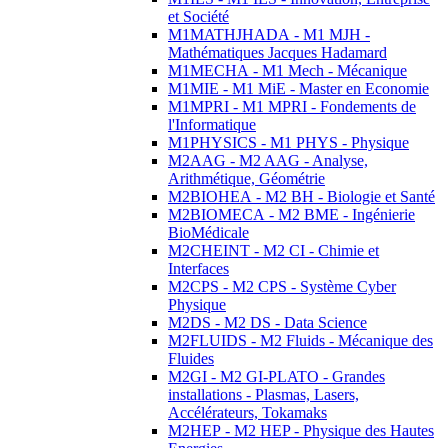
et Société
M1MATHJHADA - M1 MJH -
Mathématiques Jacques Hadamard
M1MECHA - M1 Mech - Mécanique
M1MIE - M1 MiE - Master en Economie
M1MPRI - M1 MPRI - Fondements de
l'Informatique
M1PHYSICS - M1 PHYS - Physique
M2AAG - M2 AAG - Analyse,
Arithmétique, Géométrie
M2BIOHEA - M2 BH - Biologie et Santé
M2BIOMECA - M2 BME - Ingénierie
BioMédicale
M2CHEINT - M2 CI - Chimie et
Interfaces
M2CPS - M2 CPS - Système Cyber
Physique
M2DS - M2 DS - Data Science
M2FLUIDS - M2 Fluids - Mécanique des
Fluides
M2GI - M2 GI-PLATO - Grandes
installations - Plasmas, Lasers,
Accélérateurs, Tokamaks
M2HEP - M2 HEP - Physique des Hautes