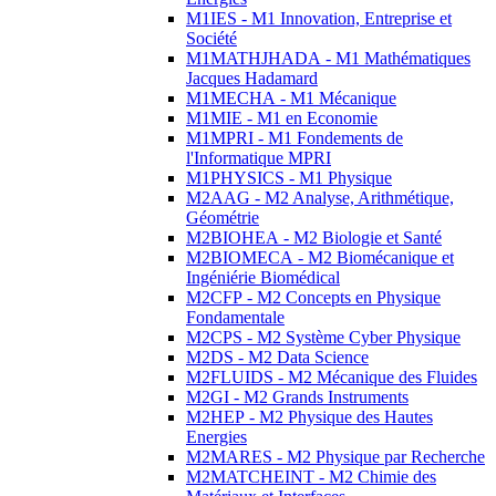
M1IES - M1 Innovation, Entreprise et
Société
M1MATHJHADA - M1 Mathématiques
Jacques Hadamard
M1MECHA - M1 Mécanique
M1MIE - M1 en Economie
M1MPRI - M1 Fondements de
l'Informatique MPRI
M1PHYSICS - M1 Physique
M2AAG - M2 Analyse, Arithmétique,
Géométrie
M2BIOHEA - M2 Biologie et Santé
M2BIOMECA - M2 Biomécanique et
Ingéniérie Biomédical
M2CFP - M2 Concepts en Physique
Fondamentale
M2CPS - M2 Système Cyber Physique
M2DS - M2 Data Science
M2FLUIDS - M2 Mécanique des Fluides
M2GI - M2 Grands Instruments
M2HEP - M2 Physique des Hautes
Energies
M2MARES - M2 Physique par Recherche
M2MATCHEINT - M2 Chimie des