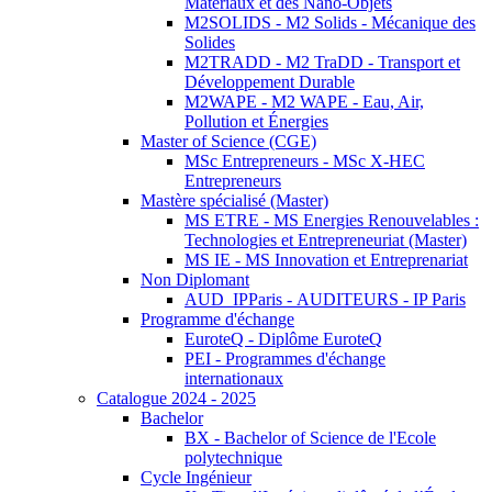
Matériaux et des Nano-Objets
M2SOLIDS - M2 Solids - Mécanique des
Solides
M2TRADD - M2 TraDD - Transport et
Développement Durable
M2WAPE - M2 WAPE - Eau, Air,
Pollution et Énergies
Master of Science (CGE)
MSc Entrepreneurs - MSc X-HEC
Entrepreneurs
Mastère spécialisé (Master)
MS ETRE - MS Energies Renouvelables :
Technologies et Entrepreneuriat (Master)
MS IE - MS Innovation et Entreprenariat
Non Diplomant
AUD_IPParis - AUDITEURS - IP Paris
Programme d'échange
EuroteQ - Diplôme EuroteQ
PEI - Programmes d'échange
internationaux
Catalogue 2024 - 2025
Bachelor
BX - Bachelor of Science de l'Ecole
polytechnique
Cycle Ingénieur