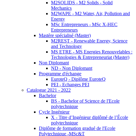
M2SOLIDS - M2 Solids - Solid
Mechanics
M2WAPE - M2 Water, Air, Pollution and
Energy
MSc Entrepreneurs - MSc X-HEC
Entrepreneurs
Mastère spécialisé (Master)
M2REST - Renewable Energy, Science
and Technology
MS ETRE - MS Energies Renouvelables :
Technologies & Entrepreneuriat (Master)
Non Diplomant
ND - Non Diplomant
Programme d'échange
EuroteQ - Diplôme EuroteQ
PEI - Echanges PEI
Catalogue 2021 - 2022
Bachelor
BS - Bachelor of Science de l'Ecole
polytechnique
Cycle Ingénieur
X - Titre d’Ingénieur diplômé de l’École
polytechnique
Diplôme de formation gradué de l'Ecole
Polytechnique -MSc&T