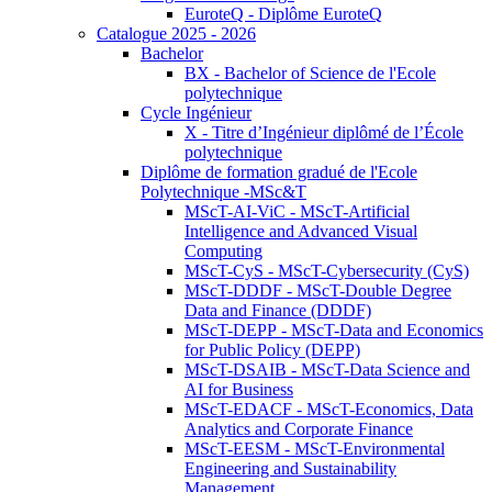
EuroteQ - Diplôme EuroteQ
Catalogue 2025 - 2026
Bachelor
BX - Bachelor of Science de l'Ecole
polytechnique
Cycle Ingénieur
X - Titre d’Ingénieur diplômé de l’École
polytechnique
Diplôme de formation gradué de l'Ecole
Polytechnique -MSc&T
MScT-AI-ViC - MScT-Artificial
Intelligence and Advanced Visual
Computing
MScT-CyS - MScT-Cybersecurity (CyS)
MScT-DDDF - MScT-Double Degree
Data and Finance (DDDF)
MScT-DEPP - MScT-Data and Economics
for Public Policy (DEPP)
MScT-DSAIB - MScT-Data Science and
AI for Business
MScT-EDACF - MScT-Economics, Data
Analytics and Corporate Finance
MScT-EESM - MScT-Environmental
Engineering and Sustainability
Management