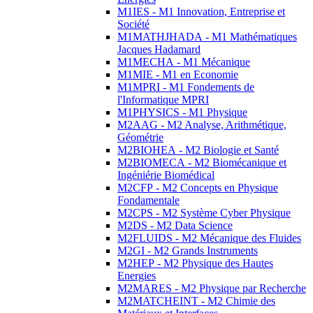
M1IES - M1 Innovation, Entreprise et
Société
M1MATHJHADA - M1 Mathématiques
Jacques Hadamard
M1MECHA - M1 Mécanique
M1MIE - M1 en Economie
M1MPRI - M1 Fondements de
l'Informatique MPRI
M1PHYSICS - M1 Physique
M2AAG - M2 Analyse, Arithmétique,
Géométrie
M2BIOHEA - M2 Biologie et Santé
M2BIOMECA - M2 Biomécanique et
Ingéniérie Biomédical
M2CFP - M2 Concepts en Physique
Fondamentale
M2CPS - M2 Système Cyber Physique
M2DS - M2 Data Science
M2FLUIDS - M2 Mécanique des Fluides
M2GI - M2 Grands Instruments
M2HEP - M2 Physique des Hautes
Energies
M2MARES - M2 Physique par Recherche
M2MATCHEINT - M2 Chimie des