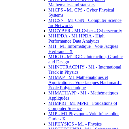
Mathematics and statistics
M1CPS - M1 CPS - Cyber Physical
Systems
M1CSN - M1 CSN - Computer Science
for Networks
M1CYBER - M1 Cyber - Cybersecurity
M1HPDA - M1 HPDA - High
Performance Data Analytics
M1I - M1 Informatique - Voie Jacques
Herbrand - X
M1IGD - M1 IGD - Interaction, Graphic
and Design
M1INTTRACPHY - M1 - International
Track in Physics
M1MAP - M1 Mathématiques et
Applications - Voie Jacques Hadamard -
École Polytechnique
M1MATHAPP - M1 - Mathématiques
Appliquées
M1MPRI - M1 MPRI - Foudations of
Computer Science
M1P - M1 Physique - Voie Irène Joliot
Curie - X
M1PHYSICS - M1 - Physics