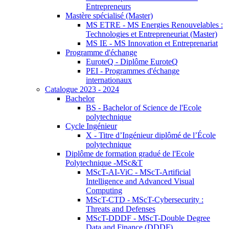
Entrepreneurs
Mastère spécialisé (Master)
MS ETRE - MS Energies Renouvelables :
Technologies et Entrepreneuriat (Master)
MS IE - MS Innovation et Entreprenariat
Programme d'échange
EuroteQ - Diplôme EuroteQ
PEI - Programmes d'échange
internationaux
Catalogue 2023 - 2024
Bachelor
BS - Bachelor of Science de l'Ecole
polytechnique
Cycle Ingénieur
X - Titre d’Ingénieur diplômé de l’École
polytechnique
Diplôme de formation gradué de l'Ecole
Polytechnique -MSc&T
MScT-AI-ViC - MScT-Artificial
Intelligence and Advanced Visual
Computing
MScT-CTD - MScT-Cybersecurity :
Threats and Defenses
MScT-DDDF - MScT-Double Degree
Data and Finance (DDDF)