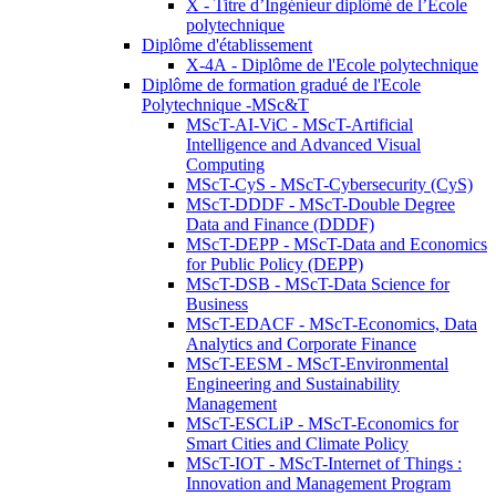
X - Titre d’Ingénieur diplômé de l’École
polytechnique
Diplôme d'établissement
X-4A - Diplôme de l'Ecole polytechnique
Diplôme de formation gradué de l'Ecole
Polytechnique -MSc&T
MScT-AI-ViC - MScT-Artificial
Intelligence and Advanced Visual
Computing
MScT-CyS - MScT-Cybersecurity (CyS)
MScT-DDDF - MScT-Double Degree
Data and Finance (DDDF)
MScT-DEPP - MScT-Data and Economics
for Public Policy (DEPP)
MScT-DSB - MScT-Data Science for
Business
MScT-EDACF - MScT-Economics, Data
Analytics and Corporate Finance
MScT-EESM - MScT-Environmental
Engineering and Sustainability
Management
MScT-ESCLiP - MScT-Economics for
Smart Cities and Climate Policy
MScT-IOT - MScT-Internet of Things :
Innovation and Management Program