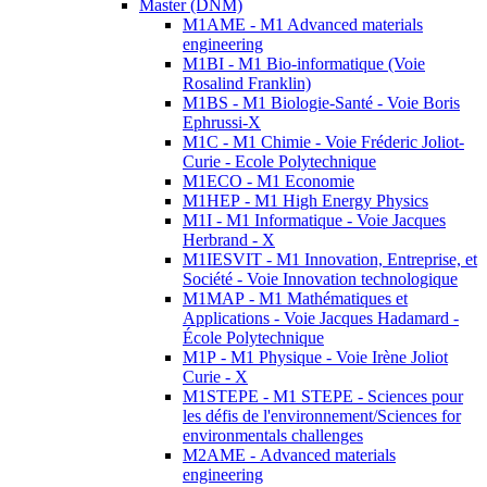
Master (DNM)
M1AME - M1 Advanced materials
engineering
M1BI - M1 Bio-informatique (Voie
Rosalind Franklin)
M1BS - M1 Biologie-Santé - Voie Boris
Ephrussi-X
M1C - M1 Chimie - Voie Fréderic Joliot-
Curie - Ecole Polytechnique
M1ECO - M1 Economie
M1HEP - M1 High Energy Physics
M1I - M1 Informatique - Voie Jacques
Herbrand - X
M1IESVIT - M1 Innovation, Entreprise, et
Société - Voie Innovation technologique
M1MAP - M1 Mathématiques et
Applications - Voie Jacques Hadamard -
École Polytechnique
M1P - M1 Physique - Voie Irène Joliot
Curie - X
M1STEPE - M1 STEPE - Sciences pour
les défis de l'environnement/Sciences for
environmentals challenges
M2AME - Advanced materials
engineering