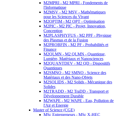
M2MPRI - M2 MPRI - Fondements de
l'Informatique
M2MSV - M2 MSV - Mathématiques
pour les Sciences du Vivant
M2OPTIM - M2 OPT - Optimisation
M2PIC - M2 PIC - Projet, Innovation,
Conception
M2PLASPHYFUS - M2 PPF - Physique
des Plasmas et de la Fusion
M2PROBFIN - M2 PF - Probabilités et
Finance
M2QLMN - M2 QLMN - Quantique,
Lumière, Matériaux et Nanosciences
M2QUANTDEV - M2 QD - Dispositifs
Quantiques
M2SMNO - M2 SMNO - Science des
Matériaux et des Nano-Objets
M2SOLIDS - M2 Solids - Mécanique des
Solides
M2TRADD - M2 TraDD - Transport et
Développement Durable
M2WAPE - M2 WAPE - Eau, Pollution de
l'Air et Energie
Master of Science (CGE)
MSc Entrepreneurs - MSc X-HEC