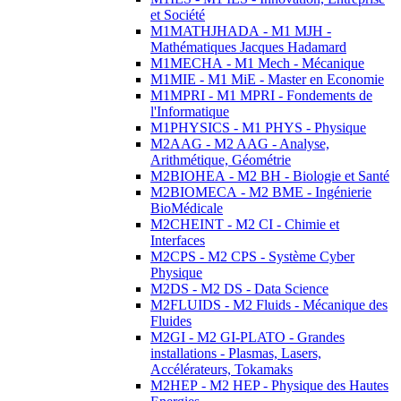
et Société
M1MATHJHADA - M1 MJH -
Mathématiques Jacques Hadamard
M1MECHA - M1 Mech - Mécanique
M1MIE - M1 MiE - Master en Economie
M1MPRI - M1 MPRI - Fondements de
l'Informatique
M1PHYSICS - M1 PHYS - Physique
M2AAG - M2 AAG - Analyse,
Arithmétique, Géométrie
M2BIOHEA - M2 BH - Biologie et Santé
M2BIOMECA - M2 BME - Ingénierie
BioMédicale
M2CHEINT - M2 CI - Chimie et
Interfaces
M2CPS - M2 CPS - Système Cyber
Physique
M2DS - M2 DS - Data Science
M2FLUIDS - M2 Fluids - Mécanique des
Fluides
M2GI - M2 GI-PLATO - Grandes
installations - Plasmas, Lasers,
Accélérateurs, Tokamaks
M2HEP - M2 HEP - Physique des Hautes