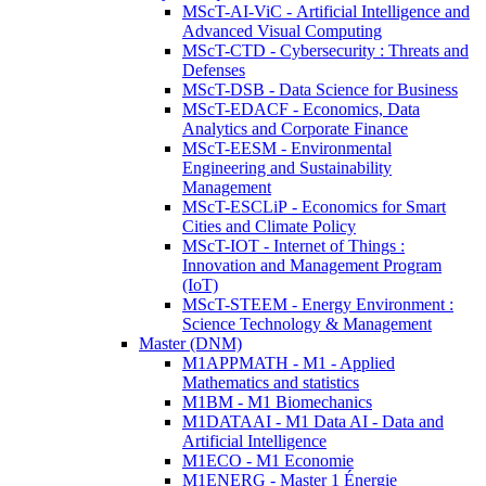
MScT-AI-ViC - Artificial Intelligence and
Advanced Visual Computing
MScT-CTD - Cybersecurity : Threats and
Defenses
MScT-DSB - Data Science for Business
MScT-EDACF - Economics, Data
Analytics and Corporate Finance
MScT-EESM - Environmental
Engineering and Sustainability
Management
MScT-ESCLiP - Economics for Smart
Cities and Climate Policy
MScT-IOT - Internet of Things :
Innovation and Management Program
(IoT)
MScT-STEEM - Energy Environment :
Science Technology & Management
Master (DNM)
M1APPMATH - M1 - Applied
Mathematics and statistics
M1BM - M1 Biomechanics
M1DATAAI - M1 Data AI - Data and
Artificial Intelligence
M1ECO - M1 Economie
M1ENERG - Master 1 Énergie