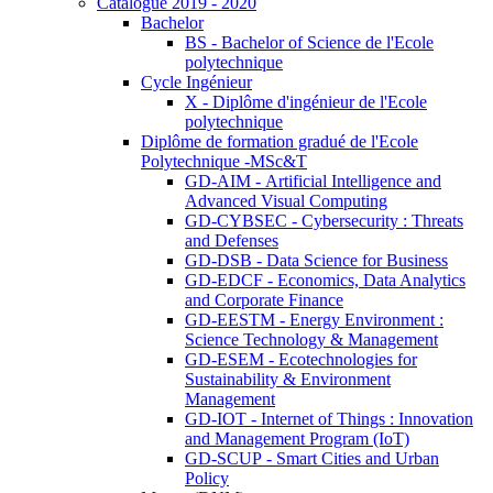
Catalogue 2019 - 2020
Bachelor
BS - Bachelor of Science de l'Ecole
polytechnique
Cycle Ingénieur
X - Diplôme d'ingénieur de l'Ecole
polytechnique
Diplôme de formation gradué de l'Ecole
Polytechnique -MSc&T
GD-AIM - Artificial Intelligence and
Advanced Visual Computing
GD-CYBSEC - Cybersecurity : Threats
and Defenses
GD-DSB - Data Science for Business
GD-EDCF - Economics, Data Analytics
and Corporate Finance
GD-EESTM - Energy Environment :
Science Technology & Management
GD-ESEM - Ecotechnologies for
Sustainability & Environment
Management
GD-IOT - Internet of Things : Innovation
and Management Program (IoT)
GD-SCUP - Smart Cities and Urban
Policy