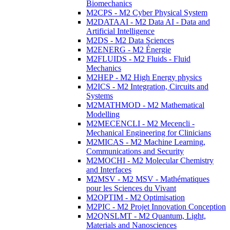
Biomechanics
M2CPS - M2 Cyber Physical System
M2DATAAI - M2 Data AI - Data and
Artificial Intelligence
M2DS - M2 Data Sciences
M2ENERG - M2 Énergie
M2FLUIDS - M2 Fluids - Fluid
Mechanics
M2HEP - M2 High Energy physics
M2ICS - M2 Integration, Circuits and
Systems
M2MATHMOD - M2 Mathematical
Modelling
M2MECENCLI - M2 Mecencli -
Mechanical Engineering for Clinicians
M2MICAS - M2 Machine Learning,
Communications and Security
M2MOCHI - M2 Molecular Chemistry
and Interfaces
M2MSV - M2 MSV - Mathématiques
pour les Sciences du Vivant
M2OPTIM - M2 Optimisation
M2PIC - M2 Projet Innovation Conception
M2QNSLMT - M2 Quantum, Light,
Materials and Nanosciences