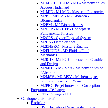
M1MATHJHADA - M1 - Mathematiques
Jacques Hadamard
M1MIE - M1 MiE - Master in Economics
M2BIOMECA - M2 Biomeca -
Biomechanics
M2BM - M2 Biomechanics
M2CFP - M2 CFP - Concepts in
Fundamental Physics
M2CPS - Cyber Physical System
M2DS - Data Sciences
M2ENERG - Master 2 Énergie
M2FLUIDS - M2 Fluids - Fluid
Mechanics
M2IGD - M2 IGD - Interaction, Graphic
and Design
M2MDA - M2 MdA - Mathématiques de
l'Aléatoire
M2MSV - M2 MSV - Mathématiques
pour les Sciences du Vivant
M2PIC - Projet Innovation Conception
Programme d'échange
PEI - Echanges PEI
Catalogue 2020 - 2021
Bachelor
BS - Bachelor of Science de l'Ecole