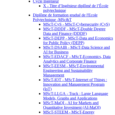
Cycle Ingénieur
X - Titre d’Ingénieur diplômé de l’École
polytechnique
Diplôme de formation gradué de l'Ecole
Polytechnique -MSc&T
MScT-CyS - MScT-Cybersecurity (CyS)
MScT-DDDF - MScT-Double Degree
Data and Finance (DDDF)
MScT-DEPP - MScT-Data and Economics
for Public Policy (DEPP)
MScT-DSAIB - MScT-Data Science and
AI for Business
MScT-EDACF - MScT-Economics, Data
Analytics and Corporate Finance
MScT-EESM - MScT-Environmental
Engineering and Sustainability
Management
MScT-IOT - MScT-Internet of Things :
Innovation and Management Program
(IoT)
MScT-LLGA - Track : Large Language
Models, Graphs and Applications
MScT-MaQI - AI for Markets and
Quantitative Investment (AI-MaQI)
MScT-STEEM - MScT-Energy