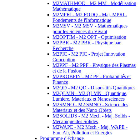
M2MATHMOD - M2 MM - Modélisation
Mathématique
M2MPRI - M2 FODQ - Maj. MPRI -
Fondements de l'Informatique
M2MSV - M2 MSV - Mathématiques
pour les Sciences du Vivant
M2OPTIM - M2 OPT - Optimisation
M2PBR - M2 PBR - Physique par
Recherche
M2PIC - M2 PIC - Projet Innovation
Conception
M2PPF - M2 PPF - Physique des Plasmas
et de la Fusion
M2PROBFIN - M2 PF - Probabilités et
Finance
M2QD - M2 QD - Dispositifs Quantiques
M2QLMN - M2 QLMN - Quantique,
Lumiere, Materiaux et Nanosciences
M2SMNO - M2 SMNO - Science des
Materiaux et des Nano-Objets
M2SOLIDS - M2 Mech - Maj. Solids -
Mecanique des Solides
M2WAPE - M2 Mech - Maj. WAPE -
Eau, Air, Pollution et Energies
Programme d'échange