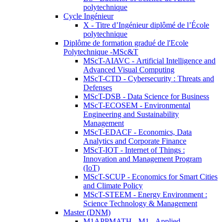
polytechnique
Cycle Ingénieur
X - Titre d’Ingénieur diplômé de l’École
polytechnique
Diplôme de formation gradué de l'Ecole
Polytechnique -MSc&T
MScT-AIAVC - Artificial Intelligence and
Advanced Visual Computing
MScT-CTD - Cybersecurity : Threats and
Defenses
MScT-DSB - Data Science for Business
MScT-ECOSEM - Environmental
Engineering and Sustainability
Management
MScT-EDACF - Economics, Data
Analytics and Corporate Finance
MScT-IOT - Internet of Things :
Innovation and Management Program
(IoT)
MScT-SCUP - Economics for Smart Cities
and Climate Policy
MScT-STEEM - Energy Environment :
Science Technology & Management
Master (DNM)
M1APPMATH - M1 - Applied