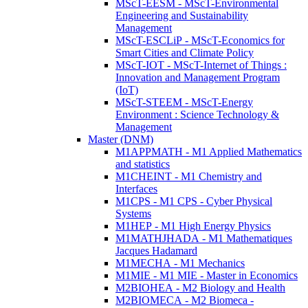
MScT-EESM - MScT-Environmental
Engineering and Sustainability
Management
MScT-ESCLiP - MScT-Economics for
Smart Cities and Climate Policy
MScT-IOT - MScT-Internet of Things :
Innovation and Management Program
(IoT)
MScT-STEEM - MScT-Energy
Environment : Science Technology &
Management
Master (DNM)
M1APPMATH - M1 Applied Mathematics
and statistics
M1CHEINT - M1 Chemistry and
Interfaces
M1CPS - M1 CPS - Cyber Physical
Systems
M1HEP - M1 High Energy Physics
M1MATHJHADA - M1 Mathematiques
Jacques Hadamard
M1MECHA - M1 Mechanics
M1MIE - M1 MIE - Master in Economics
M2BIOHEA - M2 Biology and Health
M2BIOMECA - M2 Biomeca -