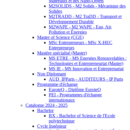
Matériaux et des Nano-Objets
M2SOLIDS - M2 Solids - Mécanique des
Solides
M2TRADD - M2 TraDD - Transport et
Développement Durable
M2WAPE - M2 WAPE - Eau, Air,
Pollution et Énergies
Master of Science (CGE)
MSc Entrepreneurs - MSc X-HEC
Entrepreneurs
Mastère spécialisé (Master)
MS ETRE - MS Energies Renouvelables :
Technologies et Entrepreneuriat (Master)
MS IE - MS Innovation et Entreprenariat
Non Diplomant
AUD_IPParis - AUDITEURS - IP Paris
Programme d'échange
EuroteQ - Diplôme EuroteQ
PEI - Programmes d'échange
internationaux
Catalogue 2024 - 2025
Bachelor
BX - Bachelor of Science de l'Ecole
polytechnique
Cycle Ingénieur