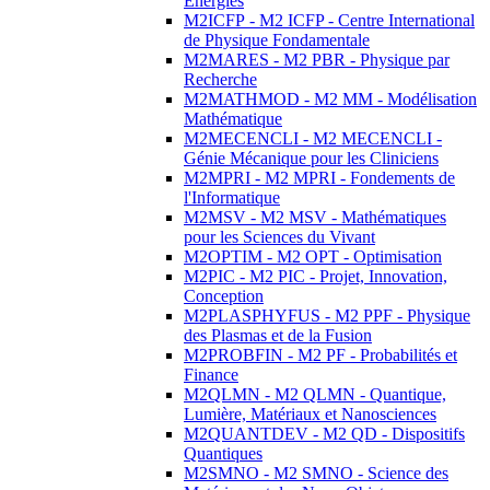
Energies
M2ICFP - M2 ICFP - Centre International
de Physique Fondamentale
M2MARES - M2 PBR - Physique par
Recherche
M2MATHMOD - M2 MM - Modélisation
Mathématique
M2MECENCLI - M2 MECENCLI -
Génie Mécanique pour les Cliniciens
M2MPRI - M2 MPRI - Fondements de
l'Informatique
M2MSV - M2 MSV - Mathématiques
pour les Sciences du Vivant
M2OPTIM - M2 OPT - Optimisation
M2PIC - M2 PIC - Projet, Innovation,
Conception
M2PLASPHYFUS - M2 PPF - Physique
des Plasmas et de la Fusion
M2PROBFIN - M2 PF - Probabilités et
Finance
M2QLMN - M2 QLMN - Quantique,
Lumière, Matériaux et Nanosciences
M2QUANTDEV - M2 QD - Dispositifs
Quantiques
M2SMNO - M2 SMNO - Science des