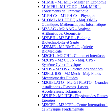
M1MIE - M1 MiE - Master en Economie
M1MPRI - M1 FODQ - Maj. MPRI -
Fondements de l'Informatique
M1PHYS - M1 PHYS - Physique
M1QMI - M1 FODQ - Maj. QMI -
Quantique, Mathematiques, Informatique
M2AAG - M2 AAG - Analyse,
Arithmétique, Géométrie
M2BBH - M2 BBH - Biologie,
Biotechnologie et Santé
M2BME - M2 BME - Ingénierie
BioMédicale
M2CHI - M2 CHI - Chimie et Interfaces
M2CPS - M2 CCSN - Maj. CPS -
Système Cyber Physique
M2DS - M2 DS - Science des données
M2FLUIDS - M2 Mech - Maj. Fluids -
Mecanique des Fluides
M2GIPLATO - M2 GI-PLATO - Grandes
installations - Plasmas, Lasers,
Accélérateurs, Tokamaks
M2HEP - M2 HEP - Physique des Hautes
Energies
M2ICFP - M2 ICFP - Centre International
de Physique Fondamentale