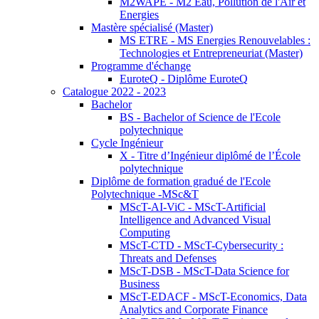
M2WAPE - M2 Eau, Pollution de l'Air et
Energies
Mastère spécialisé (Master)
MS ETRE - MS Energies Renouvelables :
Technologies et Entrepreneuriat (Master)
Programme d'échange
EuroteQ - Diplôme EuroteQ
Catalogue 2022 - 2023
Bachelor
BS - Bachelor of Science de l'Ecole
polytechnique
Cycle Ingénieur
X - Titre d’Ingénieur diplômé de l’École
polytechnique
Diplôme de formation gradué de l'Ecole
Polytechnique -MSc&T
MScT-AI-ViC - MScT-Artificial
Intelligence and Advanced Visual
Computing
MScT-CTD - MScT-Cybersecurity :
Threats and Defenses
MScT-DSB - MScT-Data Science for
Business
MScT-EDACF - MScT-Economics, Data
Analytics and Corporate Finance