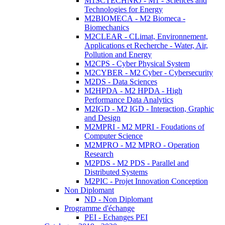
M1SCTECHNRJ - M1 - Sciences and
Technologies for Energy
M2BIOMECA - M2 Biomeca -
Biomechanics
M2CLEAR - CLimat, Environnement,
Applications et Recherche - Water, Air,
Pollution and Energy
M2CPS - Cyber Physical System
M2CYBER - M2 Cyber - Cybersecurity
M2DS - Data Sciences
M2HPDA - M2 HPDA - High
Performance Data Analytics
M2IGD - M2 IGD - Interaction, Graphic
and Design
M2MPRI - M2 MPRI - Foudations of
Computer Science
M2MPRO - M2 MPRO - Operation
Research
M2PDS - M2 PDS - Parallel and
Distributed Systems
M2PIC - Projet Innovation Conception
Non Diplomant
ND - Non Diplomant
Programme d'échange
PEI - Echanges PEI