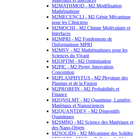
Matériaux et Interfaces
M2MATHMOD - M2 Modélisation
Mathématique
M2MECENCLI - M2 Génie Mécanique
pour les Cliniciens
M2MOCHI - M2 Chimie Moléculaire et
Interfaces
M2MPRI - M2 Fondements de
l'Informatique MPRI
M2MSV - M2 Mathématiques pour les
Sciences du Vivant
M2OPTIM - M2 Optimisation
M2PIC - M2 Projet, Innovation,
Conception
M2PLASPHYFUS - M2 Physique des
Plasmas et de la Fusion
M2PROBFIN - M2 Probabilités et
Finance
M2QNSLMT - M2 Quantique, Lumière,
Matériaux et Nanosciences
M2QUANTDEV - M2 Dispositifs
Quantiques
M2SMNO - M2 Science des Matériaux et
des Nano-Objets
M2SOLIDS - M2 Mécanique des Solides