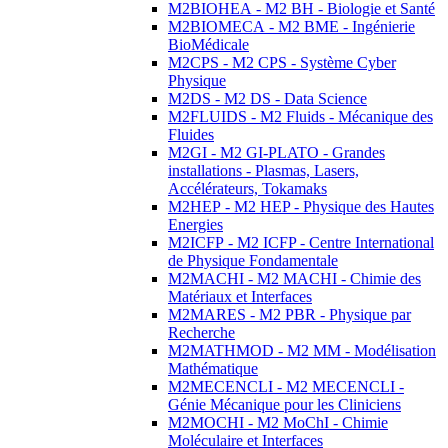
M2BIOHEA - M2 BH - Biologie et Santé
M2BIOMECA - M2 BME - Ingénierie
BioMédicale
M2CPS - M2 CPS - Système Cyber
Physique
M2DS - M2 DS - Data Science
M2FLUIDS - M2 Fluids - Mécanique des
Fluides
M2GI - M2 GI-PLATO - Grandes
installations - Plasmas, Lasers,
Accélérateurs, Tokamaks
M2HEP - M2 HEP - Physique des Hautes
Energies
M2ICFP - M2 ICFP - Centre International
de Physique Fondamentale
M2MACHI - M2 MACHI - Chimie des
Matériaux et Interfaces
M2MARES - M2 PBR - Physique par
Recherche
M2MATHMOD - M2 MM - Modélisation
Mathématique
M2MECENCLI - M2 MECENCLI -
Génie Mécanique pour les Cliniciens
M2MOCHI - M2 MoChI - Chimie
Moléculaire et Interfaces