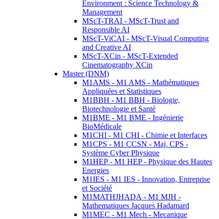
Environment : Science Technology &
Management
MScT-TRAI - MScT-Trust and
Responsible AI
MScT-ViCAI - MScT-Visual Computing
and Creative AI
MScT-XCin - MScT-Extended
Cinematography XCin
Master (DNM)
M1AMS - M1 AMS - Mathématiques
Appliquées et Statistiques
M1BBH - M1 BBH - Biologie,
Biotechnologie et Santé
M1BME - M1 BME - Ingénierie
BioMédicale
M1CHI - M1 CHI - Chimie et Interfaces
M1CPS - M1 CCSN - Maj. CPS -
Système Cyber Physique
M1HEP - M1 HEP - Physique des Hautes
Energies
M1IES - M1 IES - Innovation, Entreprise
et Société
M1MATHJHADA - M1 MJH -
Mathematiques Jacques Hadamard
M1MEC - M1 Mech - Mecanique