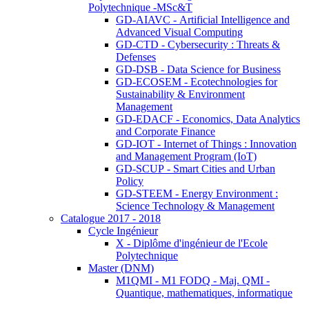
Polytechnique -MSc&T
GD-AIAVC - Artificial Intelligence and
Advanced Visual Computing
GD-CTD - Cybersecurity : Threats &
Defenses
GD-DSB - Data Science for Business
GD-ECOSEM - Ecotechnologies for
Sustainability & Environment
Management
GD-EDACF - Economics, Data Analytics
and Corporate Finance
GD-IOT - Internet of Things : Innovation
and Management Program (IoT)
GD-SCUP - Smart Cities and Urban
Policy
GD-STEEM - Energy Environment :
Science Technology & Management
Catalogue 2017 - 2018
Cycle Ingénieur
X - Diplôme d'ingénieur de l'Ecole
Polytechnique
Master (DNM)
M1QMI - M1 FODQ - Maj. QMI -
Quantique, mathematiques, informatique