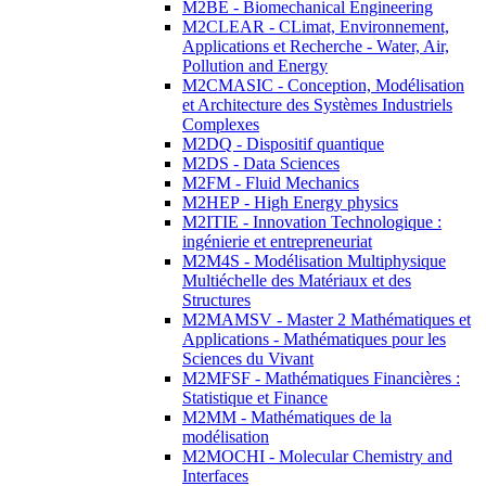
M2BE - Biomechanical Engineering
M2CLEAR - CLimat, Environnement,
Applications et Recherche - Water, Air,
Pollution and Energy
M2CMASIC - Conception, Modélisation
et Architecture des Systèmes Industriels
Complexes
M2DQ - Dispositif quantique
M2DS - Data Sciences
M2FM - Fluid Mechanics
M2HEP - High Energy physics
M2ITIE - Innovation Technologique :
ingénierie et entrepreneuriat
M2M4S - Modélisation Multiphysique
Multiéchelle des Matériaux et des
Structures
M2MAMSV - Master 2 Mathématiques et
Applications - Mathématiques pour les
Sciences du Vivant
M2MFSF - Mathématiques Financières :
Statistique et Finance
M2MM - Mathématiques de la
modélisation
M2MOCHI - Molecular Chemistry and
Interfaces