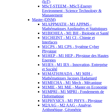
(IoT)
MScT-STEEM - MScT-Energy
Environment : Science Technology &
Management
Master (DNM)
M1APPMATH - M1 APPMS -
Mathématiques Appliquées et Statistiques
M1BIOHEA - M1 BH - Biologie et Santé
M1CHEINT - M1 CI - Chimie et
Interfaces
M1CPS - M1 CPS - Système Cyber
Physique
M1HEP - M1 HEP - Physique des Hautes
Energies
M1IES - M1 IES - Innovation, Entreprise
et Société
M1MATHJHADA - M1 MJH -
Mathématiques Jacques Hadamard
M1MECHA - M1 Mech - Mécanique
M1MIE - M1 MiE - Master en Economie
M1MPRI - M1 MPRI - Fondements de
l'Informatique
M1PHYSICS - M1 PHYS - Physique
M2AAG - M2 AAG - Analyse,
Arithmétique, Géométrie