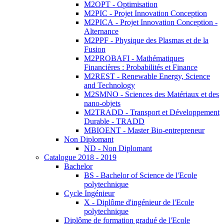
M2OPT - Optimisation
M2PIC - Projet Innovation Conception
M2PICA - Projet Innovation Conception -
Alternance
M2PPF - Physique des Plasmas et de la
Fusion
M2PROBAFI - Mathématiques
Financières : Probabilités et Finance
M2REST - Renewable Energy, Science
and Technology
M2SMNO - Sciences des Matériaux et des
nano-objets
M2TRADD - Transport et Développement
Durable - TRADD
MBIOENT - Master Bio-entrepreneur
Non Diplomant
ND - Non Diplomant
Catalogue 2018 - 2019
Bachelor
BS - Bachelor of Science de l'Ecole
polytechnique
Cycle Ingénieur
X - Diplôme d'ingénieur de l'Ecole
polytechnique
Diplôme de formation gradué de l'Ecole