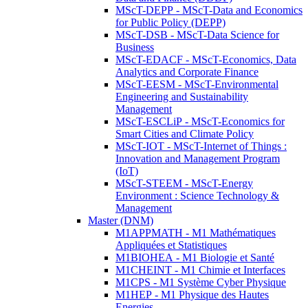
MScT-DEPP - MScT-Data and Economics
for Public Policy (DEPP)
MScT-DSB - MScT-Data Science for
Business
MScT-EDACF - MScT-Economics, Data
Analytics and Corporate Finance
MScT-EESM - MScT-Environmental
Engineering and Sustainability
Management
MScT-ESCLiP - MScT-Economics for
Smart Cities and Climate Policy
MScT-IOT - MScT-Internet of Things :
Innovation and Management Program
(IoT)
MScT-STEEM - MScT-Energy
Environment : Science Technology &
Management
Master (DNM)
M1APPMATH - M1 Mathématiques
Appliquées et Statistiques
M1BIOHEA - M1 Biologie et Santé
M1CHEINT - M1 Chimie et Interfaces
M1CPS - M1 Système Cyber Physique
M1HEP - M1 Physique des Hautes
Energies