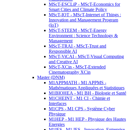
MScT-ESCLiP - MScT-Economics for
Smart Cities and Climate Policy
MScT-IOT - MScT-Internet of Things :
Innovation and Management Program
(IoT)
MScT-STEEM - MScT-Energy
Environment : Science Technology &
Management
MScT-TRAI - MScT-Trust and
Responsible AI
MScT-ViCAI - MScT-Visual Computing
and Creative AI
MScT-XCin - MScT-Extended
Cinematography XCin
Master (DNM)
M1APPMATH - M1 APPMS -
Mathématiques Appliquées et Statistiques
M1BIOHEA - M1 BH - Biologie et Santé
M1CHEINT - M1 CI - Chimie et
Interfaces
M1CPS - M1 CPS - Système Cyber
Physique
M1HEP - M1 HEP - Physique des Hautes
Energies
M1IES - M1 IES - Innovation, Entreprise