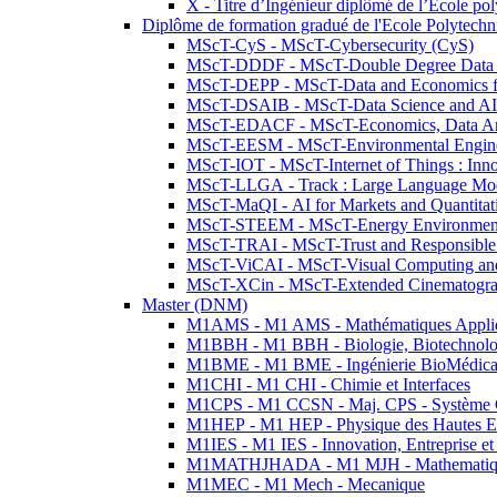
X - Titre d’Ingénieur diplômé de l’École po
Diplôme de formation gradué de l'Ecole Polytec
MScT-CyS - MScT-Cybersecurity (CyS)
MScT-DDDF - MScT-Double Degree Data 
MScT-DEPP - MScT-Data and Economics fo
MScT-DSAIB - MScT-Data Science and AI 
MScT-EDACF - MScT-Economics, Data Anal
MScT-EESM - MScT-Environmental Enginee
MScT-IOT - MScT-Internet of Things : Inn
MScT-LLGA - Track : Large Language Mode
MScT-MaQI - AI for Markets and Quantitat
MScT-STEEM - MScT-Energy Environment 
MScT-TRAI - MScT-Trust and Responsible
MScT-ViCAI - MScT-Visual Computing and
MScT-XCin - MScT-Extended Cinematogr
Master (DNM)
M1AMS - M1 AMS - Mathématiques Appliqué
M1BBH - M1 BBH - Biologie, Biotechnolog
M1BME - M1 BME - Ingénierie BioMédica
M1CHI - M1 CHI - Chimie et Interfaces
M1CPS - M1 CCSN - Maj. CPS - Système 
M1HEP - M1 HEP - Physique des Hautes E
M1IES - M1 IES - Innovation, Entreprise et
M1MATHJHADA - M1 MJH - Mathematiqu
M1MEC - M1 Mech - Mecanique