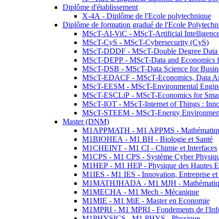
Diplôme d'établissement
X-4A - Diplôme de l'Ecole polytechnique
Diplôme de formation gradué de l'Ecole Polytec
MScT-AI-ViC - MScT-Artificial Intelligen
MScT-CyS - MScT-Cybersecurity (CyS)
MScT-DDDF - MScT-Double Degree Data 
MScT-DEPP - MScT-Data and Economics fo
MScT-DSB - MScT-Data Science for Busin
MScT-EDACF - MScT-Economics, Data Anal
MScT-EESM - MScT-Environmental Enginee
MScT-ESCLiP - MScT-Economics for Smart 
MScT-IOT - MScT-Internet of Things : Inn
MScT-STEEM - MScT-Energy Environment 
Master (DNM)
M1APPMATH - M1 APPMS - Mathématiques A
M1BIOHEA - M1 BH - Biologie et Santé
M1CHEINT - M1 CI - Chimie et Interfaces
M1CPS - M1 CPS - Système Cyber Physiq
M1HEP - M1 HEP - Physique des Hautes E
M1IES - M1 IES - Innovation, Entreprise et
M1MATHJHADA - M1 MJH - Mathématiqu
M1MECHA - M1 Mech - Mécanique
M1MIE - M1 MiE - Master en Economie
M1MPRI - M1 MPRI - Fondements de l'Inf
M1PHYSICS - M1 PHYS - Physique