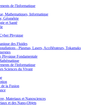
nts de l'Informatique
, Mathematiques, Informatique
, Géométrie
ie et Santé
le
Cyber Physique
nique des Fluides
lations - Plasmas, Lasers, Accélérateurs, Tokamaks
nergies
de Physique Fondamentale
athématique
nts de l'Informatique
s Sciences du Vivant
he
ption
 de la Fusion
ance
, Materiaux et Nanosciences
aux et des Nano-Objets