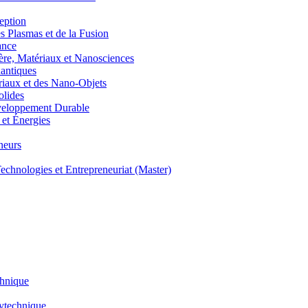
eption
lasmas et de la Fusion
ance
, Matériaux et Nanosciences
ntiques
aux et des Nano-Objets
lides
eloppement Durable
et Énergies
neurs
hnologies et Entrepreneuriat (Master)
chnique
lytechnique