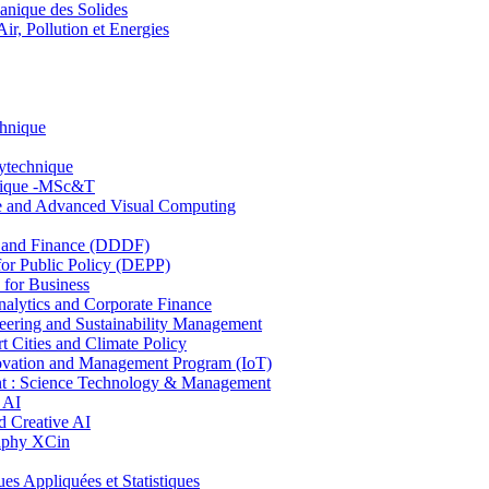
nique des Solides
, Pollution et Energies
chnique
lytechnique
hnique -MSc&T
ce and Advanced Visual Computing
and Finance (DDDF)
r Public Policy (DEPP)
for Business
ytics and Corporate Finance
ring and Sustainability Management
Cities and Climate Policy
ovation and Management Program (IoT)
: Science Technology & Management
 AI
 Creative AI
aphy XCin
ppliquées et Statistiques