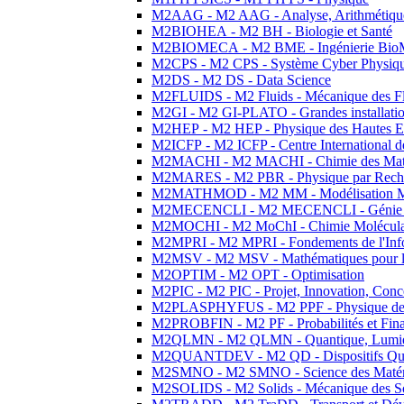
M2AAG - M2 AAG - Analyse, Arithmétique
M2BIOHEA - M2 BH - Biologie et Santé
M2BIOMECA - M2 BME - Ingénierie BioM
M2CPS - M2 CPS - Système Cyber Physiq
M2DS - M2 DS - Data Science
M2FLUIDS - M2 Fluids - Mécanique des Fl
M2GI - M2 GI-PLATO - Grandes installation
M2HEP - M2 HEP - Physique des Hautes E
M2ICFP - M2 ICFP - Centre International 
M2MACHI - M2 MACHI - Chimie des Matéri
M2MARES - M2 PBR - Physique par Rech
M2MATHMOD - M2 MM - Modélisation M
M2MECENCLI - M2 MECENCLI - Génie Méc
M2MOCHI - M2 MoChI - Chimie Moléculaire
M2MPRI - M2 MPRI - Fondements de l'Inf
M2MSV - M2 MSV - Mathématiques pour le
M2OPTIM - M2 OPT - Optimisation
M2PIC - M2 PIC - Projet, Innovation, Conc
M2PLASPHYFUS - M2 PPF - Physique des P
M2PROBFIN - M2 PF - Probabilités et Fin
M2QLMN - M2 QLMN - Quantique, Lumière
M2QUANTDEV - M2 QD - Dispositifs Qua
M2SMNO - M2 SMNO - Science des Matéri
M2SOLIDS - M2 Solids - Mécanique des So