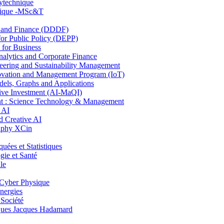
lytechnique
hnique -MSc&T
and Finance (DDDF)
r Public Policy (DEPP)
for Business
ytics and Corporate Finance
ring and Sustainability Management
ovation and Management Program (IoT)
ls, Graphs and Applications
ive Investment (AI-MaQI)
: Science Technology & Management
 AI
 Creative AI
aphy XCin
es et Statistiques
ie et Santé
le
Cyber Physique
nergies
 Société
es Jacques Hadamard