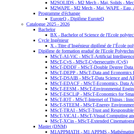
M2SOLIDS - M2 Mech - Maj. Solids - Meca
M2WAPE - M2 Mech - Maj. WAPE - Eau, Air
Programme d'échange
EuroteQ - Diplôme EuroteQ
Catalogue 2025 - 2026
Bachelor
BX - Bachelor of Science de l'Ecole polyte
Cycle Ingénieur
X - Titre d’Ingénieur diplômé de l’École po
Diplôme de formation gradué de l'Ecole Polytec
MScT-AI-ViC - MScT-Artificial Intelligen
MScT-CyS - MScT-Cybersecurity (CyS)
MScT-DDDF - MScT-Double Degree Data 
MScT-DEPP - MScT-Data and Economics fo
MScT-DSAIB - MScT-Data Science and AI 
MScT-EDACF - MScT-Economics, Data Anal
MScT-EESM - MScT-Environmental Enginee
MScT-ESCLiP - MScT-Economics for Smart 
MScT-IOT - MScT-Internet of Things : Inn
MScT-STEEM - MScT-Energy Environment 
MScT-TRAI - MScT-Trust and Responsible
MScT-ViCAI - MScT-Visual Computing and
MScT-XCin - MScT-Extended Cinematogr
Master (DNM)
M1APPMATH - M1 APPMS - Mathématiques A