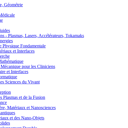
, Géométrie
édicale
ue
uides
s - Plasmas, Lasers, Accélérateurs, Tokamaks
nergies
de Physique Fondamentale
aux et Interfaces
erche
athématique
anique pour les Cliniciens
 et Interfaces
ormatique
s Sciences du Vivant
eption
lasmas et de la Fusion
ance
, Matériaux et Nanosciences
ntiques
aux et des Nano-Objets
lides