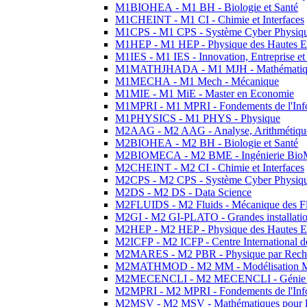
M1BIOHEA - M1 BH - Biologie et Santé
M1CHEINT - M1 CI - Chimie et Interfaces
M1CPS - M1 CPS - Système Cyber Physiq
M1HEP - M1 HEP - Physique des Hautes E
M1IES - M1 IES - Innovation, Entreprise et
M1MATHJHADA - M1 MJH - Mathématiqu
M1MECHA - M1 Mech - Mécanique
M1MIE - M1 MiE - Master en Economie
M1MPRI - M1 MPRI - Fondements de l'Inf
M1PHYSICS - M1 PHYS - Physique
M2AAG - M2 AAG - Analyse, Arithmétique
M2BIOHEA - M2 BH - Biologie et Santé
M2BIOMECA - M2 BME - Ingénierie BioM
M2CHEINT - M2 CI - Chimie et Interfaces
M2CPS - M2 CPS - Système Cyber Physiq
M2DS - M2 DS - Data Science
M2FLUIDS - M2 Fluids - Mécanique des Fl
M2GI - M2 GI-PLATO - Grandes installation
M2HEP - M2 HEP - Physique des Hautes E
M2ICFP - M2 ICFP - Centre International 
M2MARES - M2 PBR - Physique par Rech
M2MATHMOD - M2 MM - Modélisation M
M2MECENCLI - M2 MECENCLI - Génie Méc
M2MPRI - M2 MPRI - Fondements de l'Inf
M2MSV - M2 MSV - Mathématiques pour le