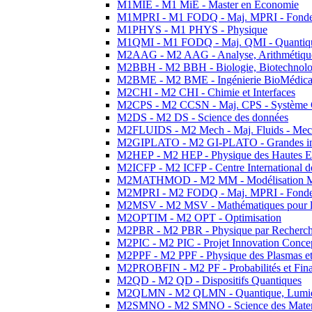
M1MIE - M1 MiE - Master en Economie
M1MPRI - M1 FODQ - Maj. MPRI - Fondeme
M1PHYS - M1 PHYS - Physique
M1QMI - M1 FODQ - Maj. QMI - Quantique
M2AAG - M2 AAG - Analyse, Arithmétique
M2BBH - M2 BBH - Biologie, Biotechnolog
M2BME - M2 BME - Ingénierie BioMédica
M2CHI - M2 CHI - Chimie et Interfaces
M2CPS - M2 CCSN - Maj. CPS - Système 
M2DS - M2 DS - Science des données
M2FLUIDS - M2 Mech - Maj. Fluids - Meca
M2GIPLATO - M2 GI-PLATO - Grandes instal
M2HEP - M2 HEP - Physique des Hautes E
M2ICFP - M2 ICFP - Centre International 
M2MATHMOD - M2 MM - Modélisation M
M2MPRI - M2 FODQ - Maj. MPRI - Fondeme
M2MSV - M2 MSV - Mathématiques pour le
M2OPTIM - M2 OPT - Optimisation
M2PBR - M2 PBR - Physique par Recherc
M2PIC - M2 PIC - Projet Innovation Conce
M2PPF - M2 PPF - Physique des Plasmas et
M2PROBFIN - M2 PF - Probabilités et Fin
M2QD - M2 QD - Dispositifs Quantiques
M2QLMN - M2 QLMN - Quantique, Lumiere
M2SMNO - M2 SMNO - Science des Materi