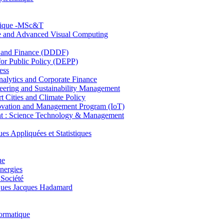
hnique -MSc&T
ce and Advanced Visual Computing
and Finance (DDDF)
r Public Policy (DEPP)
ess
ytics and Corporate Finance
ring and Sustainability Management
Cities and Climate Policy
ovation and Management Program (IoT)
: Science Technology & Management
ppliquées et Statistiques
ue
nergies
 Société
es Jacques Hadamard
ormatique