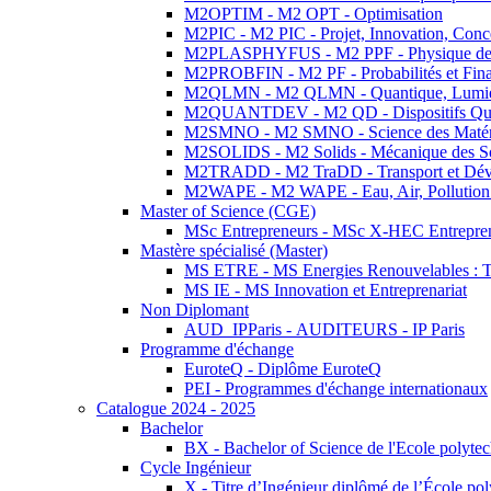
M2OPTIM - M2 OPT - Optimisation
M2PIC - M2 PIC - Projet, Innovation, Conc
M2PLASPHYFUS - M2 PPF - Physique des P
M2PROBFIN - M2 PF - Probabilités et Fin
M2QLMN - M2 QLMN - Quantique, Lumière
M2QUANTDEV - M2 QD - Dispositifs Qua
M2SMNO - M2 SMNO - Science des Matéri
M2SOLIDS - M2 Solids - Mécanique des So
M2TRADD - M2 TraDD - Transport et Dév
M2WAPE - M2 WAPE - Eau, Air, Pollution 
Master of Science (CGE)
MSc Entrepreneurs - MSc X-HEC Entrepre
Mastère spécialisé (Master)
MS ETRE - MS Energies Renouvelables : Tec
MS IE - MS Innovation et Entreprenariat
Non Diplomant
AUD_IPParis - AUDITEURS - IP Paris
Programme d'échange
EuroteQ - Diplôme EuroteQ
PEI - Programmes d'échange internationaux
Catalogue 2024 - 2025
Bachelor
BX - Bachelor of Science de l'Ecole polyte
Cycle Ingénieur
X - Titre d’Ingénieur diplômé de l’École po