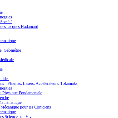
ue
nergies
 Société
es Jacques Hadamard
ormatique
, Géométrie
édicale
ue
uides
s - Plasmas, Lasers, Accélérateurs, Tokamaks
nergies
de Physique Fondamentale
erche
athématique
anique pour les Cliniciens
ormatique
s Sciences du Vivant