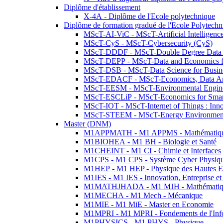
Diplôme d'établissement
X-4A - Diplôme de l'Ecole polytechnique
Diplôme de formation gradué de l'Ecole Polytec
MScT-AI-ViC - MScT-Artificial Intelligen
MScT-CyS - MScT-Cybersecurity (CyS)
MScT-DDDF - MScT-Double Degree Data 
MScT-DEPP - MScT-Data and Economics fo
MScT-DSB - MScT-Data Science for Busin
MScT-EDACF - MScT-Economics, Data Anal
MScT-EESM - MScT-Environmental Enginee
MScT-ESCLiP - MScT-Economics for Smart 
MScT-IOT - MScT-Internet of Things : Inn
MScT-STEEM - MScT-Energy Environment 
Master (DNM)
M1APPMATH - M1 APPMS - Mathématiques A
M1BIOHEA - M1 BH - Biologie et Santé
M1CHEINT - M1 CI - Chimie et Interfaces
M1CPS - M1 CPS - Système Cyber Physiq
M1HEP - M1 HEP - Physique des Hautes E
M1IES - M1 IES - Innovation, Entreprise et
M1MATHJHADA - M1 MJH - Mathématiqu
M1MECHA - M1 Mech - Mécanique
M1MIE - M1 MiE - Master en Economie
M1MPRI - M1 MPRI - Fondements de l'Inf
M1PHYSICS - M1 PHYS - Physique