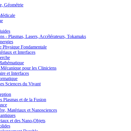
, Géométrie
édicale
ue
uides
s - Plasmas, Lasers, Accélérateurs, Tokamaks
nergies
de Physique Fondamentale
aux et Interfaces
erche
athématique
anique pour les Cliniciens
 et Interfaces
ormatique
s Sciences du Vivant
eption
lasmas et de la Fusion
ance
, Matériaux et Nanosciences
ntiques
aux et des Nano-Objets
lides