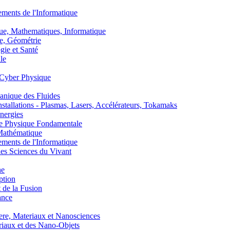
nts de l'Informatique
, Mathematiques, Informatique
, Géométrie
ie et Santé
le
Cyber Physique
nique des Fluides
lations - Plasmas, Lasers, Accélérateurs, Tokamaks
nergies
de Physique Fondamentale
athématique
nts de l'Informatique
s Sciences du Vivant
he
ption
 de la Fusion
ance
, Materiaux et Nanosciences
aux et des Nano-Objets