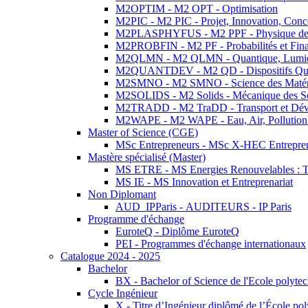
M2OPTIM - M2 OPT - Optimisation
M2PIC - M2 PIC - Projet, Innovation, Conc
M2PLASPHYFUS - M2 PPF - Physique des P
M2PROBFIN - M2 PF - Probabilités et Fin
M2QLMN - M2 QLMN - Quantique, Lumière
M2QUANTDEV - M2 QD - Dispositifs Qua
M2SMNO - M2 SMNO - Science des Matéri
M2SOLIDS - M2 Solids - Mécanique des So
M2TRADD - M2 TraDD - Transport et Dév
M2WAPE - M2 WAPE - Eau, Air, Pollution 
Master of Science (CGE)
MSc Entrepreneurs - MSc X-HEC Entrepre
Mastère spécialisé (Master)
MS ETRE - MS Energies Renouvelables : Tec
MS IE - MS Innovation et Entreprenariat
Non Diplomant
AUD_IPParis - AUDITEURS - IP Paris
Programme d'échange
EuroteQ - Diplôme EuroteQ
PEI - Programmes d'échange internationaux
Catalogue 2024 - 2025
Bachelor
BX - Bachelor of Science de l'Ecole polyte
Cycle Ingénieur
X - Titre d’Ingénieur diplômé de l’École po