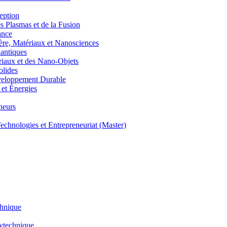
eption
lasmas et de la Fusion
ance
, Matériaux et Nanosciences
ntiques
aux et des Nano-Objets
lides
eloppement Durable
et Énergies
neurs
hnologies et Entrepreneuriat (Master)
chnique
lytechnique