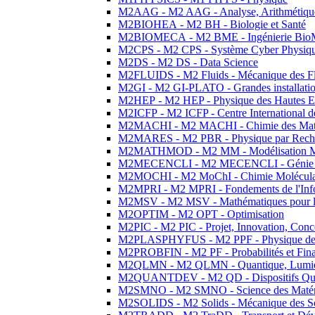
M2AAG - M2 AAG - Analyse, Arithmétique
M2BIOHEA - M2 BH - Biologie et Santé
M2BIOMECA - M2 BME - Ingénierie BioM
M2CPS - M2 CPS - Système Cyber Physiq
M2DS - M2 DS - Data Science
M2FLUIDS - M2 Fluids - Mécanique des Fl
M2GI - M2 GI-PLATO - Grandes installation
M2HEP - M2 HEP - Physique des Hautes E
M2ICFP - M2 ICFP - Centre International 
M2MACHI - M2 MACHI - Chimie des Matéri
M2MARES - M2 PBR - Physique par Rech
M2MATHMOD - M2 MM - Modélisation M
M2MECENCLI - M2 MECENCLI - Génie Méc
M2MOCHI - M2 MoChI - Chimie Moléculaire
M2MPRI - M2 MPRI - Fondements de l'Inf
M2MSV - M2 MSV - Mathématiques pour le
M2OPTIM - M2 OPT - Optimisation
M2PIC - M2 PIC - Projet, Innovation, Conc
M2PLASPHYFUS - M2 PPF - Physique des P
M2PROBFIN - M2 PF - Probabilités et Fin
M2QLMN - M2 QLMN - Quantique, Lumière
M2QUANTDEV - M2 QD - Dispositifs Qua
M2SMNO - M2 SMNO - Science des Matéri
M2SOLIDS - M2 Solids - Mécanique des So