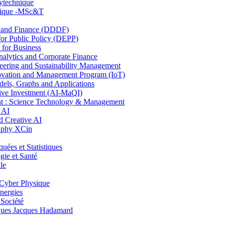
lytechnique
hnique -MSc&T
and Finance (DDDF)
r Public Policy (DEPP)
for Business
ytics and Corporate Finance
ring and Sustainability Management
ovation and Management Program (IoT)
ls, Graphs and Applications
ive Investment (AI-MaQI)
: Science Technology & Management
 AI
 Creative AI
aphy XCin
es et Statistiques
ie et Santé
le
Cyber Physique
nergies
 Société
es Jacques Hadamard