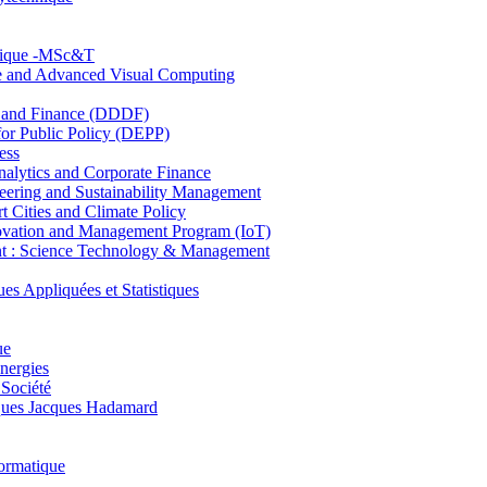
hnique -MSc&T
ce and Advanced Visual Computing
and Finance (DDDF)
r Public Policy (DEPP)
ess
ytics and Corporate Finance
ring and Sustainability Management
Cities and Climate Policy
ovation and Management Program (IoT)
: Science Technology & Management
ppliquées et Statistiques
ue
nergies
 Société
es Jacques Hadamard
ormatique