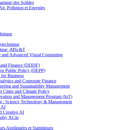
nique des Solides
, Pollution et Energies
chnique
lytechnique
hnique -MSc&T
ce and Advanced Visual Computing
and Finance (DDDF)
r Public Policy (DEPP)
for Business
ytics and Corporate Finance
ring and Sustainability Management
Cities and Climate Policy
ovation and Management Program (IoT)
: Science Technology & Management
 AI
 Creative AI
aphy XCin
ppliquées et Statistiques