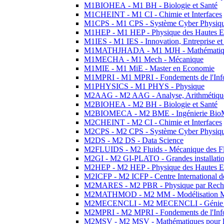
M1BIOHEA - M1 BH - Biologie et Santé
M1CHEINT - M1 CI - Chimie et Interfaces
M1CPS - M1 CPS - Système Cyber Physiq
M1HEP - M1 HEP - Physique des Hautes E
M1IES - M1 IES - Innovation, Entreprise et
M1MATHJHADA - M1 MJH - Mathématiqu
M1MECHA - M1 Mech - Mécanique
M1MIE - M1 MiE - Master en Economie
M1MPRI - M1 MPRI - Fondements de l'Inf
M1PHYSICS - M1 PHYS - Physique
M2AAG - M2 AAG - Analyse, Arithmétique
M2BIOHEA - M2 BH - Biologie et Santé
M2BIOMECA - M2 BME - Ingénierie BioM
M2CHEINT - M2 CI - Chimie et Interfaces
M2CPS - M2 CPS - Système Cyber Physiq
M2DS - M2 DS - Data Science
M2FLUIDS - M2 Fluids - Mécanique des Fl
M2GI - M2 GI-PLATO - Grandes installation
M2HEP - M2 HEP - Physique des Hautes E
M2ICFP - M2 ICFP - Centre International 
M2MARES - M2 PBR - Physique par Rech
M2MATHMOD - M2 MM - Modélisation M
M2MECENCLI - M2 MECENCLI - Génie Méc
M2MPRI - M2 MPRI - Fondements de l'Inf
M2MSV - M2 MSV - Mathématiques pour le