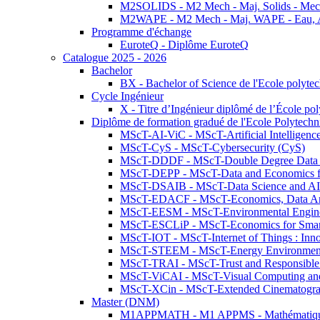
M2SOLIDS - M2 Mech - Maj. Solids - Meca
M2WAPE - M2 Mech - Maj. WAPE - Eau, Air
Programme d'échange
EuroteQ - Diplôme EuroteQ
Catalogue 2025 - 2026
Bachelor
BX - Bachelor of Science de l'Ecole polyte
Cycle Ingénieur
X - Titre d’Ingénieur diplômé de l’École po
Diplôme de formation gradué de l'Ecole Polytec
MScT-AI-ViC - MScT-Artificial Intelligen
MScT-CyS - MScT-Cybersecurity (CyS)
MScT-DDDF - MScT-Double Degree Data 
MScT-DEPP - MScT-Data and Economics fo
MScT-DSAIB - MScT-Data Science and AI 
MScT-EDACF - MScT-Economics, Data Anal
MScT-EESM - MScT-Environmental Enginee
MScT-ESCLiP - MScT-Economics for Smart 
MScT-IOT - MScT-Internet of Things : Inn
MScT-STEEM - MScT-Energy Environment 
MScT-TRAI - MScT-Trust and Responsible
MScT-ViCAI - MScT-Visual Computing and
MScT-XCin - MScT-Extended Cinematogr
Master (DNM)
M1APPMATH - M1 APPMS - Mathématiques A