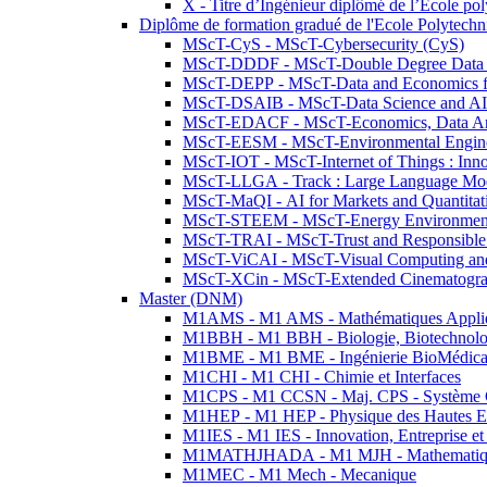
X - Titre d’Ingénieur diplômé de l’École po
Diplôme de formation gradué de l'Ecole Polytec
MScT-CyS - MScT-Cybersecurity (CyS)
MScT-DDDF - MScT-Double Degree Data 
MScT-DEPP - MScT-Data and Economics fo
MScT-DSAIB - MScT-Data Science and AI 
MScT-EDACF - MScT-Economics, Data Anal
MScT-EESM - MScT-Environmental Enginee
MScT-IOT - MScT-Internet of Things : Inn
MScT-LLGA - Track : Large Language Mode
MScT-MaQI - AI for Markets and Quantitat
MScT-STEEM - MScT-Energy Environment 
MScT-TRAI - MScT-Trust and Responsible
MScT-ViCAI - MScT-Visual Computing and
MScT-XCin - MScT-Extended Cinematogr
Master (DNM)
M1AMS - M1 AMS - Mathématiques Appliqué
M1BBH - M1 BBH - Biologie, Biotechnolog
M1BME - M1 BME - Ingénierie BioMédica
M1CHI - M1 CHI - Chimie et Interfaces
M1CPS - M1 CCSN - Maj. CPS - Système 
M1HEP - M1 HEP - Physique des Hautes E
M1IES - M1 IES - Innovation, Entreprise et
M1MATHJHADA - M1 MJH - Mathematiqu
M1MEC - M1 Mech - Mecanique