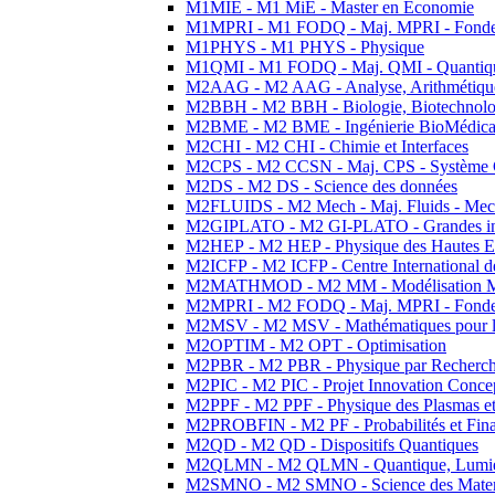
M1MIE - M1 MiE - Master en Economie
M1MPRI - M1 FODQ - Maj. MPRI - Fondeme
M1PHYS - M1 PHYS - Physique
M1QMI - M1 FODQ - Maj. QMI - Quantique
M2AAG - M2 AAG - Analyse, Arithmétique
M2BBH - M2 BBH - Biologie, Biotechnolog
M2BME - M2 BME - Ingénierie BioMédica
M2CHI - M2 CHI - Chimie et Interfaces
M2CPS - M2 CCSN - Maj. CPS - Système 
M2DS - M2 DS - Science des données
M2FLUIDS - M2 Mech - Maj. Fluids - Meca
M2GIPLATO - M2 GI-PLATO - Grandes instal
M2HEP - M2 HEP - Physique des Hautes E
M2ICFP - M2 ICFP - Centre International 
M2MATHMOD - M2 MM - Modélisation M
M2MPRI - M2 FODQ - Maj. MPRI - Fondeme
M2MSV - M2 MSV - Mathématiques pour le
M2OPTIM - M2 OPT - Optimisation
M2PBR - M2 PBR - Physique par Recherc
M2PIC - M2 PIC - Projet Innovation Conce
M2PPF - M2 PPF - Physique des Plasmas et
M2PROBFIN - M2 PF - Probabilités et Fin
M2QD - M2 QD - Dispositifs Quantiques
M2QLMN - M2 QLMN - Quantique, Lumiere
M2SMNO - M2 SMNO - Science des Materi