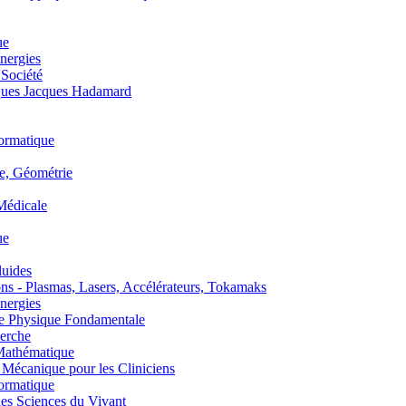
ue
nergies
 Société
es Jacques Hadamard
ormatique
, Géométrie
édicale
ue
uides
s - Plasmas, Lasers, Accélérateurs, Tokamaks
nergies
de Physique Fondamentale
erche
athématique
anique pour les Cliniciens
ormatique
s Sciences du Vivant