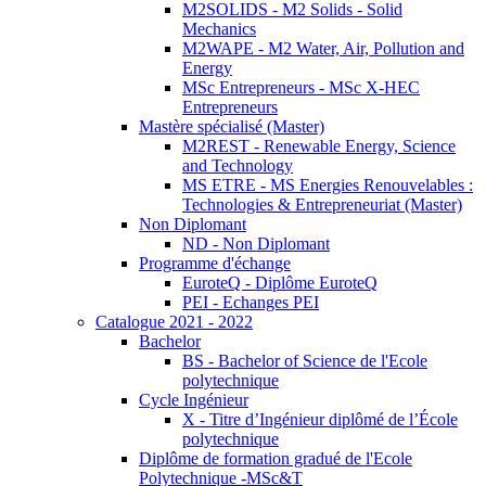
M2SOLIDS - M2 Solids - Solid
Mechanics
M2WAPE - M2 Water, Air, Pollution and
Energy
MSc Entrepreneurs - MSc X-HEC
Entrepreneurs
Mastère spécialisé (Master)
M2REST - Renewable Energy, Science
and Technology
MS ETRE - MS Energies Renouvelables :
Technologies & Entrepreneuriat (Master)
Non Diplomant
ND - Non Diplomant
Programme d'échange
EuroteQ - Diplôme EuroteQ
PEI - Echanges PEI
Catalogue 2021 - 2022
Bachelor
BS - Bachelor of Science de l'Ecole
polytechnique
Cycle Ingénieur
X - Titre d’Ingénieur diplômé de l’École
polytechnique
Diplôme de formation gradué de l'Ecole
Polytechnique -MSc&T