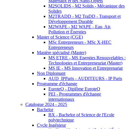
Matériaux et des Nano-Objets
M2SOLIDS - M2 Solids - Mécanique des
Solides
M2TRADD - M2 TraDD - Transport et
Développement Durable
M2WAPE - M2 WAPE - Eau, Air,
Pollution et Énergies
Master of Science (CGE)
MSc Entrepreneurs - MSc X-HEC
Entrepreneurs
Mastère spécialisé (Master)
MS ETRE - MS Energies Renouvelables :
Technologies et Entrepreneuriat (Master)
MS IE - MS Innovation et Entreprenariat
Non Diplomant
AUD_IPParis - AUDITEURS - IP Paris
Programme d'échange
EuroteQ - Diplôme EuroteQ
PEI - Programmes d'échange
internationaux
Catalogue 2024 - 2025
Bachelor
BX - Bachelor of Science de l'Ecole
polytechnique
Cycle Ingénieur