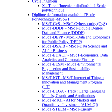
Cycle Ingénieur
X - Titre d’Ingénieur diplômé de l’École
polytechnique
Diplôme de formation gradué de l'Ecole
Polytechnique -MSc&T
MScT-CyS - MScT-Cybersecurity (CyS)
MScT-DDDF - MScT-Double Degree
Data and Finance (DDDF)
MScT-DEPP - MScT-Data and Economics
for Public Policy (DEPP)
MScT-DSAIB - MScT-Data Science and
AI for Business
MScT-EDACF - MScT-Economics, Data
Analytics and Corporate Finance
MScT-EESM - MScT-Environmental
Engineering and Sustainability
Management
MScT-IOT - MScT-Internet of Things :
Innovation and Management Program
(IoT)
MScT-LLGA - Track : Large Language
Models, Graphs and Applications
MScT-MaQI - AI for Markets and
Quantitative Investment (AI-MaQI)
MScT-STEEM - MScT-Energy