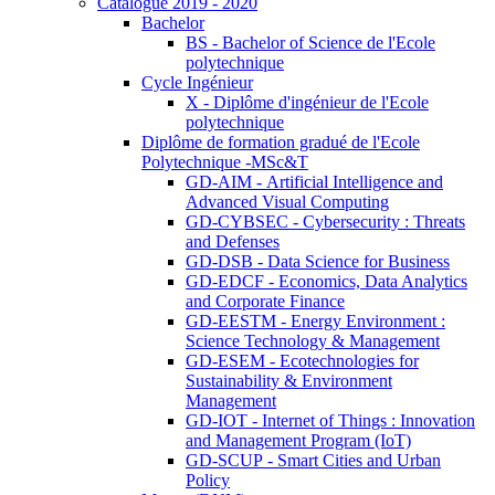
Catalogue 2019 - 2020
Bachelor
BS - Bachelor of Science de l'Ecole
polytechnique
Cycle Ingénieur
X - Diplôme d'ingénieur de l'Ecole
polytechnique
Diplôme de formation gradué de l'Ecole
Polytechnique -MSc&T
GD-AIM - Artificial Intelligence and
Advanced Visual Computing
GD-CYBSEC - Cybersecurity : Threats
and Defenses
GD-DSB - Data Science for Business
GD-EDCF - Economics, Data Analytics
and Corporate Finance
GD-EESTM - Energy Environment :
Science Technology & Management
GD-ESEM - Ecotechnologies for
Sustainability & Environment
Management
GD-IOT - Internet of Things : Innovation
and Management Program (IoT)
GD-SCUP - Smart Cities and Urban
Policy