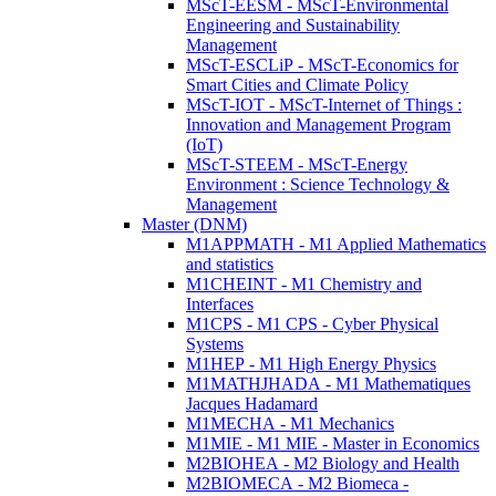
MScT-EESM - MScT-Environmental
Engineering and Sustainability
Management
MScT-ESCLiP - MScT-Economics for
Smart Cities and Climate Policy
MScT-IOT - MScT-Internet of Things :
Innovation and Management Program
(IoT)
MScT-STEEM - MScT-Energy
Environment : Science Technology &
Management
Master (DNM)
M1APPMATH - M1 Applied Mathematics
and statistics
M1CHEINT - M1 Chemistry and
Interfaces
M1CPS - M1 CPS - Cyber Physical
Systems
M1HEP - M1 High Energy Physics
M1MATHJHADA - M1 Mathematiques
Jacques Hadamard
M1MECHA - M1 Mechanics
M1MIE - M1 MIE - Master in Economics
M2BIOHEA - M2 Biology and Health
M2BIOMECA - M2 Biomeca -