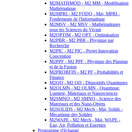
M2MATHMOD - M2 MM - Modélisation
Mathématique
M2MPRI - M2 FODQ - Maj. MPRI -
Fondements de l'Informatique
M2MSV - M2 MSV - Mathématiques
pour les Sciences du Vivant
M2OPTIM - M2 OPT - Optimisation
M2PBR - M2 PBR - Physique par
Recherche
M2PIC - M2 PIC - Projet Innovation
Conception
M2PPF - M2 PPF - Physique des Plasmas
et de la Fusion
M2PROBFIN - M2 PF - Probabilités et
Finance
M2QD - M2 QD - Dispositifs Quantiques
M2QLMN - M2 QLMN - Quantique,
Lumiere, Materiaux et Nanosciences
M2SMNO - M2 SMNO - Science des
Materiaux et des Nano-Objets
M2SOLIDS - M2 Mech - Maj. Solids -
Mecanique des Solides
M2WAPE - M2 Mech - Maj. WAPE -
Eau, Air, Pollution et Energies
Programme d'échange