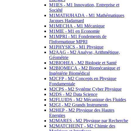
M1IES - M1 Innovation, Entreprise et
Société
M1MATHJHADA - M1 Mathématiques
Jacques Hadamard
M1MECHA - M1 Mécanique
M1MIE - M1 en Economie
M1MPRI - M1 Fondements de
l'Informatique MPRI
M1PHYSICS - M1 Physique
M2AAG - M2 Analyse, Arithmétique,
Géométrie
M2BIOHEA - M2 Biologie et Santé
M2BIOMECA - M2 Biomécanique et
Ingéniérie Biomédical
M2CFP - M2 Concepts en Physique
Fondamentale
M2CPS - M2 Système Cyber Physique
M2DS - M2 Data Science
M2FLUIDS - M2 Mécanique des Fluides
M2GI - M2 Grands Instruments
M2HEP - M2 Physique des Hautes
Energies
M2MARES - M2 Physique par Recherche
M2MATCHEINT - M2 Chimie des