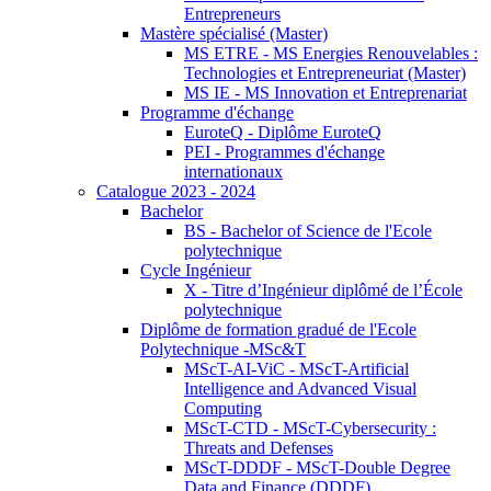
Entrepreneurs
Mastère spécialisé (Master)
MS ETRE - MS Energies Renouvelables :
Technologies et Entrepreneuriat (Master)
MS IE - MS Innovation et Entreprenariat
Programme d'échange
EuroteQ - Diplôme EuroteQ
PEI - Programmes d'échange
internationaux
Catalogue 2023 - 2024
Bachelor
BS - Bachelor of Science de l'Ecole
polytechnique
Cycle Ingénieur
X - Titre d’Ingénieur diplômé de l’École
polytechnique
Diplôme de formation gradué de l'Ecole
Polytechnique -MSc&T
MScT-AI-ViC - MScT-Artificial
Intelligence and Advanced Visual
Computing
MScT-CTD - MScT-Cybersecurity :
Threats and Defenses
MScT-DDDF - MScT-Double Degree
Data and Finance (DDDF)