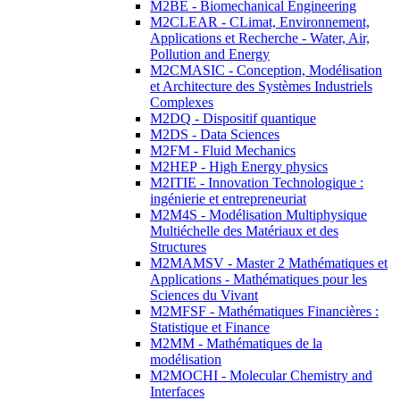
M2BE - Biomechanical Engineering
M2CLEAR - CLimat, Environnement,
Applications et Recherche - Water, Air,
Pollution and Energy
M2CMASIC - Conception, Modélisation
et Architecture des Systèmes Industriels
Complexes
M2DQ - Dispositif quantique
M2DS - Data Sciences
M2FM - Fluid Mechanics
M2HEP - High Energy physics
M2ITIE - Innovation Technologique :
ingénierie et entrepreneuriat
M2M4S - Modélisation Multiphysique
Multiéchelle des Matériaux et des
Structures
M2MAMSV - Master 2 Mathématiques et
Applications - Mathématiques pour les
Sciences du Vivant
M2MFSF - Mathématiques Financières :
Statistique et Finance
M2MM - Mathématiques de la
modélisation
M2MOCHI - Molecular Chemistry and
Interfaces