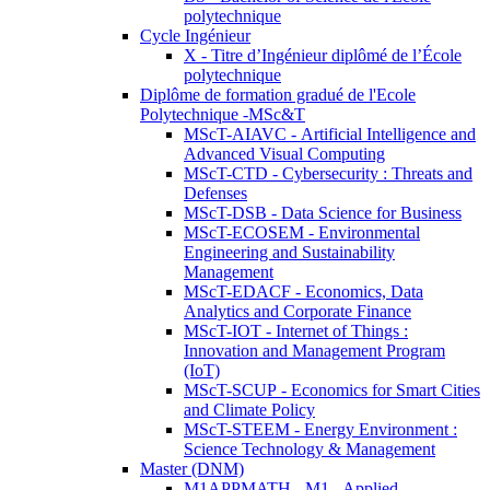
polytechnique
Cycle Ingénieur
X - Titre d’Ingénieur diplômé de l’École
polytechnique
Diplôme de formation gradué de l'Ecole
Polytechnique -MSc&T
MScT-AIAVC - Artificial Intelligence and
Advanced Visual Computing
MScT-CTD - Cybersecurity : Threats and
Defenses
MScT-DSB - Data Science for Business
MScT-ECOSEM - Environmental
Engineering and Sustainability
Management
MScT-EDACF - Economics, Data
Analytics and Corporate Finance
MScT-IOT - Internet of Things :
Innovation and Management Program
(IoT)
MScT-SCUP - Economics for Smart Cities
and Climate Policy
MScT-STEEM - Energy Environment :
Science Technology & Management
Master (DNM)
M1APPMATH - M1 - Applied