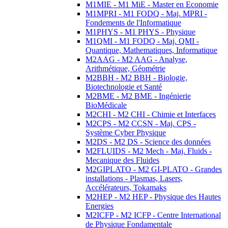
M1MIE - M1 MiE - Master en Economie
M1MPRI - M1 FODQ - Maj. MPRI -
Fondements de l'Informatique
M1PHYS - M1 PHYS - Physique
M1QMI - M1 FODQ - Maj. QMI -
Quantique, Mathematiques, Informatique
M2AAG - M2 AAG - Analyse,
Arithmétique, Géométrie
M2BBH - M2 BBH - Biologie,
Biotechnologie et Santé
M2BME - M2 BME - Ingénierie
BioMédicale
M2CHI - M2 CHI - Chimie et Interfaces
M2CPS - M2 CCSN - Maj. CPS -
Système Cyber Physique
M2DS - M2 DS - Science des données
M2FLUIDS - M2 Mech - Maj. Fluids -
Mecanique des Fluides
M2GIPLATO - M2 GI-PLATO - Grandes
installations - Plasmas, Lasers,
Accélérateurs, Tokamaks
M2HEP - M2 HEP - Physique des Hautes
Energies
M2ICFP - M2 ICFP - Centre International
de Physique Fondamentale