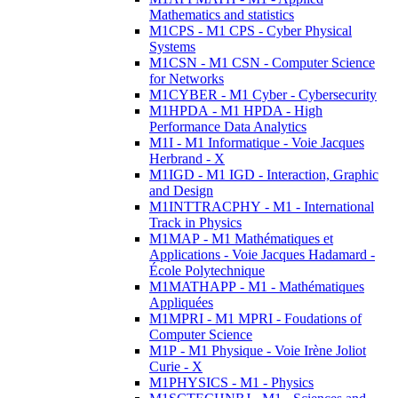
Mathematics and statistics
M1CPS - M1 CPS - Cyber Physical
Systems
M1CSN - M1 CSN - Computer Science
for Networks
M1CYBER - M1 Cyber - Cybersecurity
M1HPDA - M1 HPDA - High
Performance Data Analytics
M1I - M1 Informatique - Voie Jacques
Herbrand - X
M1IGD - M1 IGD - Interaction, Graphic
and Design
M1INTTRACPHY - M1 - International
Track in Physics
M1MAP - M1 Mathématiques et
Applications - Voie Jacques Hadamard -
École Polytechnique
M1MATHAPP - M1 - Mathématiques
Appliquées
M1MPRI - M1 MPRI - Foudations of
Computer Science
M1P - M1 Physique - Voie Irène Joliot
Curie - X
M1PHYSICS - M1 - Physics