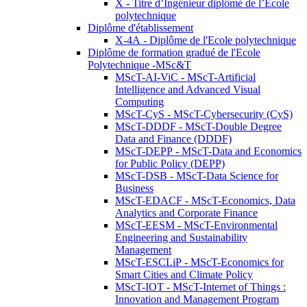
X - Titre d’Ingénieur diplômé de l’École
polytechnique
Diplôme d'établissement
X-4A - Diplôme de l'Ecole polytechnique
Diplôme de formation gradué de l'Ecole
Polytechnique -MSc&T
MScT-AI-ViC - MScT-Artificial
Intelligence and Advanced Visual
Computing
MScT-CyS - MScT-Cybersecurity (CyS)
MScT-DDDF - MScT-Double Degree
Data and Finance (DDDF)
MScT-DEPP - MScT-Data and Economics
for Public Policy (DEPP)
MScT-DSB - MScT-Data Science for
Business
MScT-EDACF - MScT-Economics, Data
Analytics and Corporate Finance
MScT-EESM - MScT-Environmental
Engineering and Sustainability
Management
MScT-ESCLiP - MScT-Economics for
Smart Cities and Climate Policy
MScT-IOT - MScT-Internet of Things :
Innovation and Management Program