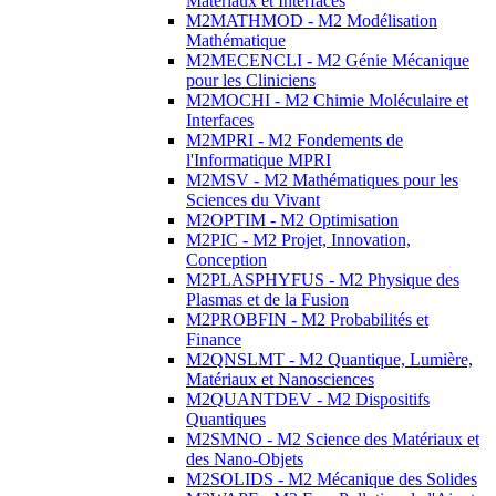
Matériaux et Interfaces
M2MATHMOD - M2 Modélisation
Mathématique
M2MECENCLI - M2 Génie Mécanique
pour les Cliniciens
M2MOCHI - M2 Chimie Moléculaire et
Interfaces
M2MPRI - M2 Fondements de
l'Informatique MPRI
M2MSV - M2 Mathématiques pour les
Sciences du Vivant
M2OPTIM - M2 Optimisation
M2PIC - M2 Projet, Innovation,
Conception
M2PLASPHYFUS - M2 Physique des
Plasmas et de la Fusion
M2PROBFIN - M2 Probabilités et
Finance
M2QNSLMT - M2 Quantique, Lumière,
Matériaux et Nanosciences
M2QUANTDEV - M2 Dispositifs
Quantiques
M2SMNO - M2 Science des Matériaux et
des Nano-Objets
M2SOLIDS - M2 Mécanique des Solides