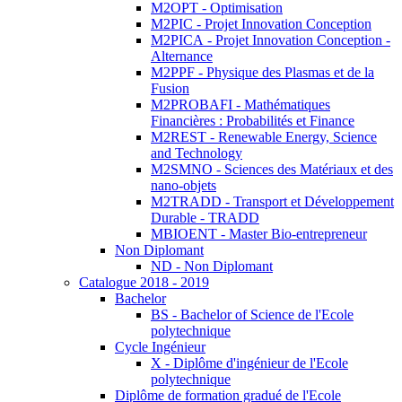
M2OPT - Optimisation
M2PIC - Projet Innovation Conception
M2PICA - Projet Innovation Conception -
Alternance
M2PPF - Physique des Plasmas et de la
Fusion
M2PROBAFI - Mathématiques
Financières : Probabilités et Finance
M2REST - Renewable Energy, Science
and Technology
M2SMNO - Sciences des Matériaux et des
nano-objets
M2TRADD - Transport et Développement
Durable - TRADD
MBIOENT - Master Bio-entrepreneur
Non Diplomant
ND - Non Diplomant
Catalogue 2018 - 2019
Bachelor
BS - Bachelor of Science de l'Ecole
polytechnique
Cycle Ingénieur
X - Diplôme d'ingénieur de l'Ecole
polytechnique
Diplôme de formation gradué de l'Ecole