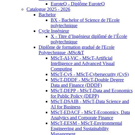
EuroteQ - Diplôme EuroteQ
Catalogue 2025 - 2026
Bachelor
BX - Bachelor of Science de l'Ecole
polytechnique
Cycle Ingénieur
X - Titre d’Ingénieur diplômé de l’École
polytechnique
Diplôme de formation gradué de l'Ecole
Polytechnique -MSc&T
MScT-AI-ViC - MScT-Artificial
Intelligence and Advanced Visual
Computing
MScT-CyS - MScT-Cybersecurity (CyS)
MScT-DDDF - MScT-Double Degree
Data and Finance (DDDF)
MScT-DEPP - MScT-Data and Economics
for Public Policy (DEPP)
MScT-DSAIB - MScT-Data Science and
AI for Business
MScT-EDACF - MScT-Economics, Data
Analytics and Corporate Finance
MScT-EESM - MScT-Environmental
Engineering and Sustainability
Management