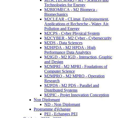
M1SCTECHNRJ - M1 - Sciences and
Technologies for Energy
M2BIOMECA - M2 Biomeca -
Biomechanics
M2CLEAR - CLimat, Environnement,
Applications et Recherche - Water, Air,
Pollution and Energy
M2CPS - Cyber Physical System
M2CYBER - M2 Cyber - Cybersecurity
M2DS - Data Sciences
M2HPDA - M2 HPDA - High
Performance Data Analytics
M2IGD - M2 IGD - Interaction, Graphic
and Design
M2MPRI - M2 MPRI - Foudations of
Computer Science
M2MPRO - M2 MPRO - Operation
Research
M2PDS - M2 PDS - Parallel and
Distributed Systems
M2PIC - Projet Innovation Conception
Non Diplomant
ND - Non Diplomant
Programme d'échange
PEI - Echanges PEI