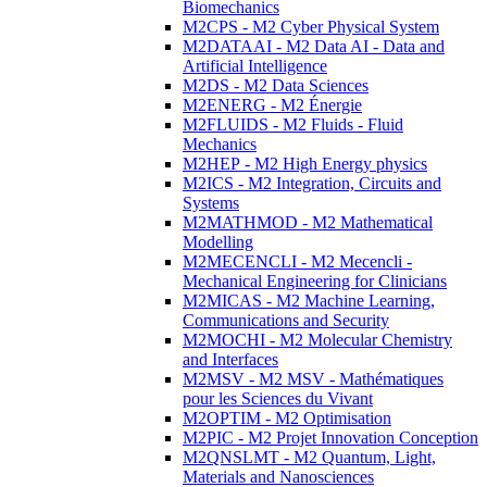
Biomechanics
M2CPS - M2 Cyber Physical System
M2DATAAI - M2 Data AI - Data and
Artificial Intelligence
M2DS - M2 Data Sciences
M2ENERG - M2 Énergie
M2FLUIDS - M2 Fluids - Fluid
Mechanics
M2HEP - M2 High Energy physics
M2ICS - M2 Integration, Circuits and
Systems
M2MATHMOD - M2 Mathematical
Modelling
M2MECENCLI - M2 Mecencli -
Mechanical Engineering for Clinicians
M2MICAS - M2 Machine Learning,
Communications and Security
M2MOCHI - M2 Molecular Chemistry
and Interfaces
M2MSV - M2 MSV - Mathématiques
pour les Sciences du Vivant
M2OPTIM - M2 Optimisation
M2PIC - M2 Projet Innovation Conception
M2QNSLMT - M2 Quantum, Light,
Materials and Nanosciences