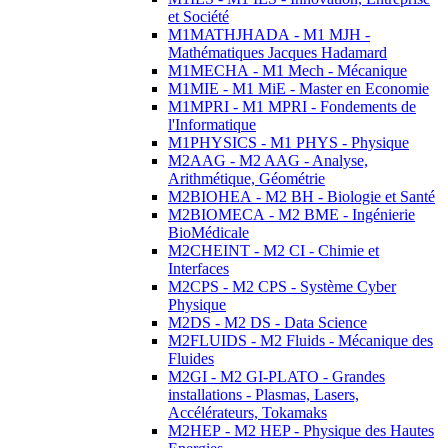
et Société
M1MATHJHADA - M1 MJH -
Mathématiques Jacques Hadamard
M1MECHA - M1 Mech - Mécanique
M1MIE - M1 MiE - Master en Economie
M1MPRI - M1 MPRI - Fondements de
l'Informatique
M1PHYSICS - M1 PHYS - Physique
M2AAG - M2 AAG - Analyse,
Arithmétique, Géométrie
M2BIOHEA - M2 BH - Biologie et Santé
M2BIOMECA - M2 BME - Ingénierie
BioMédicale
M2CHEINT - M2 CI - Chimie et
Interfaces
M2CPS - M2 CPS - Système Cyber
Physique
M2DS - M2 DS - Data Science
M2FLUIDS - M2 Fluids - Mécanique des
Fluides
M2GI - M2 GI-PLATO - Grandes
installations - Plasmas, Lasers,
Accélérateurs, Tokamaks
M2HEP - M2 HEP - Physique des Hautes