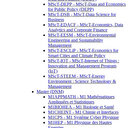
MScT-DEPP - MScT-Data and Economics
for Public Policy (DEPP)
MScT-DSB - MScT-Data Science for
Business
MScT-EDACF - MScT-Economics, Data
Analytics and Corporate Finance
MScT-EESM - MScT-Environmental
Engineering and Sustainability
Management
MScT-ESCLiP - MScT-Economics for
Smart Cities and Climate Policy
MScT-IOT - MScT-Internet of Things :
Innovation and Management Program
(IoT)
MScT-STEEM - MScT-Energy
Environment : Science Technology &
Management
Master (DNM)
M1APPMATH - M1 Mathématiques
Appliquées et Statistiques
M1BIOHEA - M1 Biologie et Santé
M1CHEINT - M1 Chimie et Interfaces
M1CPS - M1 Système Cyber Physique
M1HEP - M1 Physique des Hautes
Energies