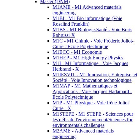
Master (DNM)
M1AME - M1 Advanced materials
engineering
M1BI - M1 Bio-informatique (Voie
Rosalind Franklin)
M1BS - M1 Biologie-Santé - Voie Boris
Ephrussi-X
M1C - M1 Chimie - Voie Fréderic Joliot-
Curie - Ecole Polytechnique
M1ECO - M1 Economie
M1HEP - M1 High Energy Physics
M1I - M1 Informatique - Voie Jacques
Herbrand - X
M1IESVIT - M1 Innovation, Entreprise, et
Société - Voie Innovation technologique
M1MAP - M1 Mathématiques et
Applications - Voie Jacques Hadamard -
École Polytechnique
M1P - M1 Physique - Voie Irène Joliot
Curie - X
M1STEPE - M1 STEPE - Sciences pour
les défis de l'environnement/Sciences for
environmentals challenges
M2AME - Advanced materials
engineering