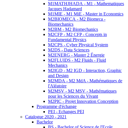
M1MATHJHADA - M1 - Mathematiques
Jacques Hadamard
M1MIE - M1 MiE - Master in Economics
M2BIOMECA - M2 Biomeca -
Biomechanics
M2BM - M2 Biomechanics
M2CFP - M2 CFP - Concepts in
Fundamental Physics
M2CPS - Cyber Physical System
M2DS - Data Sciences
M2ENERG - Master 2 Énergie
M2FLUIDS - M2 Fluids - Fluid
Mechanics
M2IGD - M2 IGD - Interaction, Graphic
and Design
M2MDA - M2 MdA - Mathématiques de
l'Aléatoire
M2MSV - M2 MSV - Mathématiques
pour les Sciences du Vivant
M2PIC - Projet Innovation Conception
Programme d'échange
PEI - Echanges PEI
Catalogue 2020 - 2021
Bachelor
BS - Bachelor of Science de l'Ecole