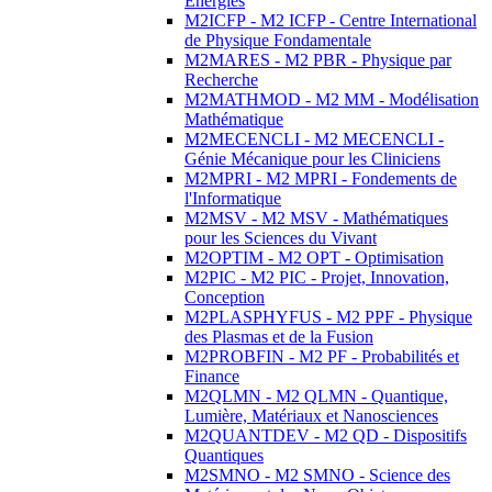
Energies
M2ICFP - M2 ICFP - Centre International
de Physique Fondamentale
M2MARES - M2 PBR - Physique par
Recherche
M2MATHMOD - M2 MM - Modélisation
Mathématique
M2MECENCLI - M2 MECENCLI -
Génie Mécanique pour les Cliniciens
M2MPRI - M2 MPRI - Fondements de
l'Informatique
M2MSV - M2 MSV - Mathématiques
pour les Sciences du Vivant
M2OPTIM - M2 OPT - Optimisation
M2PIC - M2 PIC - Projet, Innovation,
Conception
M2PLASPHYFUS - M2 PPF - Physique
des Plasmas et de la Fusion
M2PROBFIN - M2 PF - Probabilités et
Finance
M2QLMN - M2 QLMN - Quantique,
Lumière, Matériaux et Nanosciences
M2QUANTDEV - M2 QD - Dispositifs
Quantiques
M2SMNO - M2 SMNO - Science des