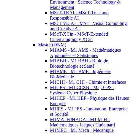
Environment : Science Technology &
Management
MScT-TRAI - MScT-Trust and
Responsible AI
MScT-ViCAI - MScT-Visual Computing
and Creative AI
MScT-XCin - MScT-Extended
Cinematography XCin
Master (DNM)
M1AMS - M1 AMS - Mathématiques
Appliquées et Statistiques
M1BBH - M1 BBH - Biologie,
Biotechnologie et Santé
M1BME - M1 BME - Ingénierie
BioMédicale
M1CHI - M1 CHI - Chimie et Interfaces
M1CPS - M1 CCSN - Maj. CPS -
Système Cyber Physique
M1HEP - M1 HEP - Physique des Hautes
Energies
M1IES - M1 IES - Innovation, Entreprise
et Société
M1MATHJHADA - M1 MJH -
Mathematiques Jacques Hadamard
M1MEC - M1 Mech - Mecanique