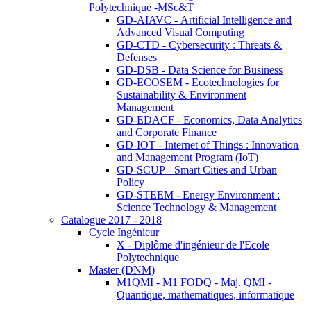
Polytechnique -MSc&T
GD-AIAVC - Artificial Intelligence and
Advanced Visual Computing
GD-CTD - Cybersecurity : Threats &
Defenses
GD-DSB - Data Science for Business
GD-ECOSEM - Ecotechnologies for
Sustainability & Environment
Management
GD-EDACF - Economics, Data Analytics
and Corporate Finance
GD-IOT - Internet of Things : Innovation
and Management Program (IoT)
GD-SCUP - Smart Cities and Urban
Policy
GD-STEEM - Energy Environment :
Science Technology & Management
Catalogue 2017 - 2018
Cycle Ingénieur
X - Diplôme d'ingénieur de l'Ecole
Polytechnique
Master (DNM)
M1QMI - M1 FODQ - Maj. QMI -
Quantique, mathematiques, informatique