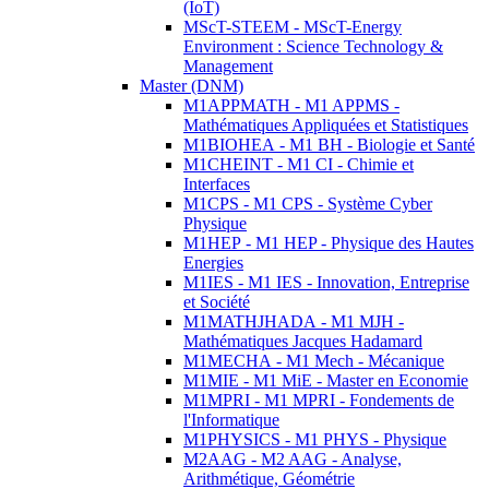
(IoT)
MScT-STEEM - MScT-Energy
Environment : Science Technology &
Management
Master (DNM)
M1APPMATH - M1 APPMS -
Mathématiques Appliquées et Statistiques
M1BIOHEA - M1 BH - Biologie et Santé
M1CHEINT - M1 CI - Chimie et
Interfaces
M1CPS - M1 CPS - Système Cyber
Physique
M1HEP - M1 HEP - Physique des Hautes
Energies
M1IES - M1 IES - Innovation, Entreprise
et Société
M1MATHJHADA - M1 MJH -
Mathématiques Jacques Hadamard
M1MECHA - M1 Mech - Mécanique
M1MIE - M1 MiE - Master en Economie
M1MPRI - M1 MPRI - Fondements de
l'Informatique
M1PHYSICS - M1 PHYS - Physique
M2AAG - M2 AAG - Analyse,
Arithmétique, Géométrie