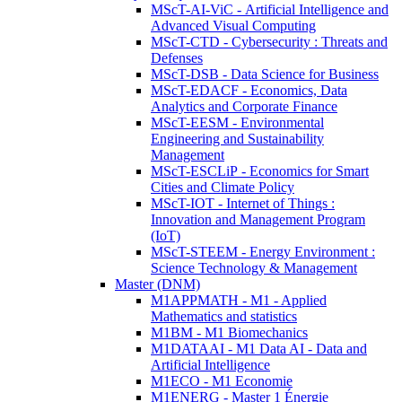
MScT-AI-ViC - Artificial Intelligence and
Advanced Visual Computing
MScT-CTD - Cybersecurity : Threats and
Defenses
MScT-DSB - Data Science for Business
MScT-EDACF - Economics, Data
Analytics and Corporate Finance
MScT-EESM - Environmental
Engineering and Sustainability
Management
MScT-ESCLiP - Economics for Smart
Cities and Climate Policy
MScT-IOT - Internet of Things :
Innovation and Management Program
(IoT)
MScT-STEEM - Energy Environment :
Science Technology & Management
Master (DNM)
M1APPMATH - M1 - Applied
Mathematics and statistics
M1BM - M1 Biomechanics
M1DATAAI - M1 Data AI - Data and
Artificial Intelligence
M1ECO - M1 Economie
M1ENERG - Master 1 Énergie