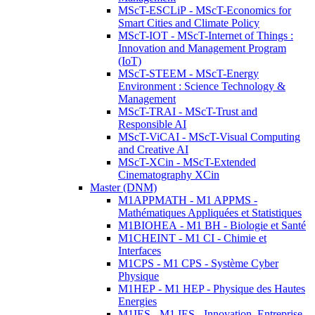
MScT-ESCLiP - MScT-Economics for
Smart Cities and Climate Policy
MScT-IOT - MScT-Internet of Things :
Innovation and Management Program
(IoT)
MScT-STEEM - MScT-Energy
Environment : Science Technology &
Management
MScT-TRAI - MScT-Trust and
Responsible AI
MScT-ViCAI - MScT-Visual Computing
and Creative AI
MScT-XCin - MScT-Extended
Cinematography XCin
Master (DNM)
M1APPMATH - M1 APPMS -
Mathématiques Appliquées et Statistiques
M1BIOHEA - M1 BH - Biologie et Santé
M1CHEINT - M1 CI - Chimie et
Interfaces
M1CPS - M1 CPS - Système Cyber
Physique
M1HEP - M1 HEP - Physique des Hautes
Energies
M1IES - M1 IES - Innovation, Entreprise