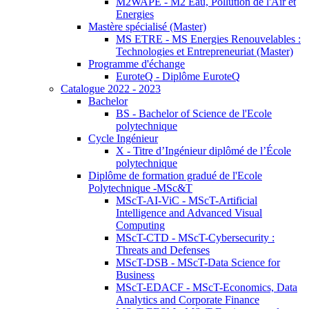
M2WAPE - M2 Eau, Pollution de l'Air et
Energies
Mastère spécialisé (Master)
MS ETRE - MS Energies Renouvelables :
Technologies et Entrepreneuriat (Master)
Programme d'échange
EuroteQ - Diplôme EuroteQ
Catalogue 2022 - 2023
Bachelor
BS - Bachelor of Science de l'Ecole
polytechnique
Cycle Ingénieur
X - Titre d’Ingénieur diplômé de l’École
polytechnique
Diplôme de formation gradué de l'Ecole
Polytechnique -MSc&T
MScT-AI-ViC - MScT-Artificial
Intelligence and Advanced Visual
Computing
MScT-CTD - MScT-Cybersecurity :
Threats and Defenses
MScT-DSB - MScT-Data Science for
Business
MScT-EDACF - MScT-Economics, Data
Analytics and Corporate Finance