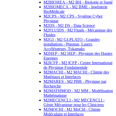
M2BIOHEA - M2 BH - Biologie et Santé
M2BIOMECA - M2 BME - Ingénierie
BioMédicale
M2CPS - M2 CPS - Système Cyber
Physique
M2DS - M2 DS - Data Science
M2FLUIDS - M2 Fluids - Mécanique des
Fluides
M2GI - M2 GI-PLATO - Grandes
installations - Plasmas, Lasers,
Accélérateurs, Tokamaks
M2HEP - M2 HEP - Physique des Hautes
Energies
M2ICFP - M2 ICFP - Centre International
de Physique Fondamentale
M2MACHI - M2 MACHI - Chimie des
Matériaux et Interfaces
M2MARES - M2 PBR - Physique par
Recherche
M2MATHMOD - M2 MM - Modélisation
Mathématique
M2MECENCLI - M2 MECENCLI -
Génie Mécanique pour les Cliniciens
M2MOCHI - M2 MoChI - Chimie
Moléculaire et Interfaces