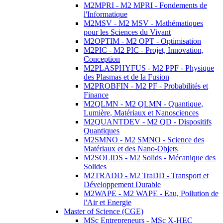
M2MPRI - M2 MPRI - Fondements de
l'Informatique
M2MSV - M2 MSV - Mathématiques
pour les Sciences du Vivant
M2OPTIM - M2 OPT - Optimisation
M2PIC - M2 PIC - Projet, Innovation,
Conception
M2PLASPHYFUS - M2 PPF - Physique
des Plasmas et de la Fusion
M2PROBFIN - M2 PF - Probabilités et
Finance
M2QLMN - M2 QLMN - Quantique,
Lumière, Matériaux et Nanosciences
M2QUANTDEV - M2 QD - Dispositifs
Quantiques
M2SMNO - M2 SMNO - Science des
Matériaux et des Nano-Objets
M2SOLIDS - M2 Solids - Mécanique des
Solides
M2TRADD - M2 TraDD - Transport et
Développement Durable
M2WAPE - M2 WAPE - Eau, Pollution de
l'Air et Energie
Master of Science (CGE)
MSc Entrepreneurs - MSc X-HEC