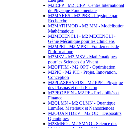
Energies
M2ICFP - M2 ICFP - Centre International
de Physique Fondamentale
M2MARES - M2 PBR - Physique par
Recherche
M2MATHMOD - M2 MM - Modélisation
Mathématique
M2MECENCLI - M2 MECENCLI -
Génie Mécanique pour les Cliniciens
M2MPRI - M2 MPRI - Fondements de
l'Informatique
M2MSV - M2 MSV - Mathématiques
pour les Sciences du Vivant
M2OPTIM - M2 OPT - Optimisation
M2PIC - M2 PIC - Projet, Innovation,
Conception
M2PLASPHYFUS - M2 PPF - Physique
des Plasmas et de la Fusion
M2PROBFIN - M2 PF - Probabilités et
Finance
M2QLMN - M2 QLMN - Quantique,
Lumière, Matériaux et Nanosciences
M2QUANTDEV - M2 QD - Dispositifs
Quantiques
M2SMNO - M2 SMNO - Science des