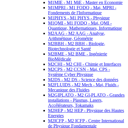
M1MIE - M1 MiE - Master en Economie
M1MPRI - M1 FODQ - Maj. MPRI -
Fondements de l'Informatique
M1PHYS - M1 PHYS - Physique
M1QMI - M1 FODQ - Maj. QMI -
Quantique, Mathematiques, Informatique
M2AAG - M2 AAG - Analyse,
Arithmétique, Géométrie
M2BBH - M2 BBH - Biologie,
Biotechnologie et Santé
M2BME - M2 BME - Ingénierie
BioMédicale
M2CHI - M2 CHI - Chimie et Interfaces
M2CPS - M2 CCSN - Maj. CPS -
Système Cyber Physique
M2DS - M2 DS - Science des données
M2FLUIDS - M2 Mech - Maj. Fluids -
Mecanique des Fluides
M2GIPLATO - M2 GI-PLATO - Grandes
installations - Plasmas, Lasers,
Accélérateurs, Tokamaks
M2HEP - M2 HEP - Physique des Hautes
Energies
M2ICFP - M2 ICFP - Centre International
de Physique Fondamentale