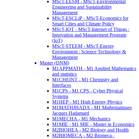
MScT-EESM - MScT-Environmental
Engineering and Sustainability
Management
MScT-ESCLiP - MScT-Economics for
Smart Cities and Climate Policy
MScT-IOT - MScT-Internet of Things :
Innovation and Management Program
(IoT)
MScT-STEEM - MScT-Energy
Environment : Science Technology &
Management
Master (DNM)
M1APPMATH - M1 Applied Mathematics
and statistics
M1CHEINT - M1 Chemistry and
Interfaces
M1CPS - M1 CPS - Cyber Physical
Systems
M1HEP - M1 High Energy Physics
M1MATHJHADA - M1 Mathematiques
Jacques Hadamard
M1MECHA - M1 Mechanics
M1MIE - M1 MIE - Master in Economics
M2BIOHEA - M2 Biology and Health
M2BIOMECA - M2 Biomeca -