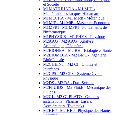
et Société
M1MATHJHADA - M1 MJH -
Mathématiques Jacques Hadamard
M1MECHA - M1 Mech - Mécanique
M1MIE - M1 MiE - Master en Economie
M1MPRI - M1 MPRI - Fondements de
l'Informatique
M1PHYSICS - M1 PHYS - Physique
M2AAG - M2 AAG - Analyse,
Arithmétique, Géométrie
M2BIOHEA - M2 BH - Biologie et Santé
M2BIOMECA - M2 BME - Ingénierie
BioMédicale
M2CHEINT - M2 CI - Chimie et
Interfaces
M2CPS - M2 CPS - Système Cyber
Physique
M2DS - M2 DS - Data Science
M2FLUIDS - M2 Fluids - Mécanique des
Fluides
M2GI - M2 GI-PLATO - Grandes
installations - Plasmas, Lasers,
Accélérateurs, Tokamaks
M2HEP - M2 HEP - Physique des Hautes