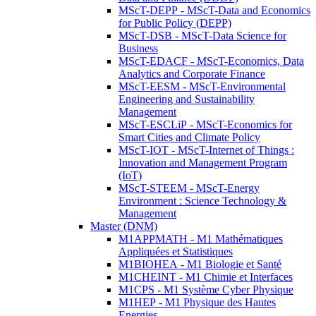
MScT-DEPP - MScT-Data and Economics
for Public Policy (DEPP)
MScT-DSB - MScT-Data Science for
Business
MScT-EDACF - MScT-Economics, Data
Analytics and Corporate Finance
MScT-EESM - MScT-Environmental
Engineering and Sustainability
Management
MScT-ESCLiP - MScT-Economics for
Smart Cities and Climate Policy
MScT-IOT - MScT-Internet of Things :
Innovation and Management Program
(IoT)
MScT-STEEM - MScT-Energy
Environment : Science Technology &
Management
Master (DNM)
M1APPMATH - M1 Mathématiques
Appliquées et Statistiques
M1BIOHEA - M1 Biologie et Santé
M1CHEINT - M1 Chimie et Interfaces
M1CPS - M1 Système Cyber Physique
M1HEP - M1 Physique des Hautes
Energies