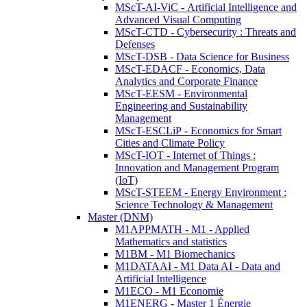
MScT-AI-ViC - Artificial Intelligence and
Advanced Visual Computing
MScT-CTD - Cybersecurity : Threats and
Defenses
MScT-DSB - Data Science for Business
MScT-EDACF - Economics, Data
Analytics and Corporate Finance
MScT-EESM - Environmental
Engineering and Sustainability
Management
MScT-ESCLiP - Economics for Smart
Cities and Climate Policy
MScT-IOT - Internet of Things :
Innovation and Management Program
(IoT)
MScT-STEEM - Energy Environment :
Science Technology & Management
Master (DNM)
M1APPMATH - M1 - Applied
Mathematics and statistics
M1BM - M1 Biomechanics
M1DATAAI - M1 Data AI - Data and
Artificial Intelligence
M1ECO - M1 Economie
M1ENERG - Master 1 Énergie