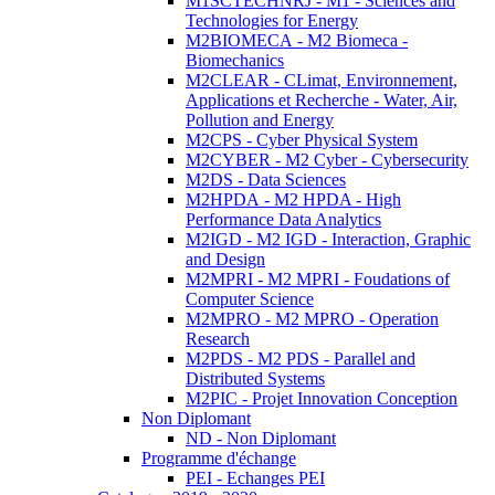
M1SCTECHNRJ - M1 - Sciences and
Technologies for Energy
M2BIOMECA - M2 Biomeca -
Biomechanics
M2CLEAR - CLimat, Environnement,
Applications et Recherche - Water, Air,
Pollution and Energy
M2CPS - Cyber Physical System
M2CYBER - M2 Cyber - Cybersecurity
M2DS - Data Sciences
M2HPDA - M2 HPDA - High
Performance Data Analytics
M2IGD - M2 IGD - Interaction, Graphic
and Design
M2MPRI - M2 MPRI - Foudations of
Computer Science
M2MPRO - M2 MPRO - Operation
Research
M2PDS - M2 PDS - Parallel and
Distributed Systems
M2PIC - Projet Innovation Conception
Non Diplomant
ND - Non Diplomant
Programme d'échange
PEI - Echanges PEI