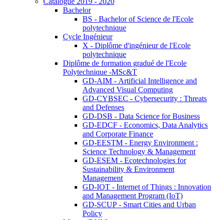
Catalogue 2019 - 2020
Bachelor
BS - Bachelor of Science de l'Ecole
polytechnique
Cycle Ingénieur
X - Diplôme d'ingénieur de l'Ecole
polytechnique
Diplôme de formation gradué de l'Ecole
Polytechnique -MSc&T
GD-AIM - Artificial Intelligence and
Advanced Visual Computing
GD-CYBSEC - Cybersecurity : Threats
and Defenses
GD-DSB - Data Science for Business
GD-EDCF - Economics, Data Analytics
and Corporate Finance
GD-EESTM - Energy Environment :
Science Technology & Management
GD-ESEM - Ecotechnologies for
Sustainability & Environment
Management
GD-IOT - Internet of Things : Innovation
and Management Program (IoT)
GD-SCUP - Smart Cities and Urban
Policy