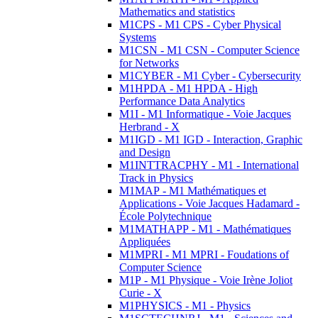
Mathematics and statistics
M1CPS - M1 CPS - Cyber Physical
Systems
M1CSN - M1 CSN - Computer Science
for Networks
M1CYBER - M1 Cyber - Cybersecurity
M1HPDA - M1 HPDA - High
Performance Data Analytics
M1I - M1 Informatique - Voie Jacques
Herbrand - X
M1IGD - M1 IGD - Interaction, Graphic
and Design
M1INTTRACPHY - M1 - International
Track in Physics
M1MAP - M1 Mathématiques et
Applications - Voie Jacques Hadamard -
École Polytechnique
M1MATHAPP - M1 - Mathématiques
Appliquées
M1MPRI - M1 MPRI - Foudations of
Computer Science
M1P - M1 Physique - Voie Irène Joliot
Curie - X
M1PHYSICS - M1 - Physics