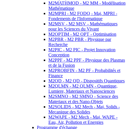
M2MATHMOD - M2 MM - Modélisation
Mathématique
M2MPRI - M2 FODQ - Maj. MPRI -
Fondements de l'Informatique
M2MSV - M2 MSV - Mathématiques
pour les Sciences du Vivant
M2OPTIM - M2 OPT - Optimisation
M2PBR - M2 PBR - Physique par
Recherche
M2PIC - M2 PIC - Projet Innovation
Conception
M2PPF - M2 PPF - Physique des Plasmas
et de la Fusion
M2PROBFIN - M2 PF - Probabilités et
Finance
M2QD - M2 QD - Dispositifs Quantiques
M2QLMN - M2 QLMN - Quantique,
Lumiere, Materiaux et Nanosciences
M2SMNO - M2 SMNO - Science des
Materiaux et des Nano-Objets
M2SOLIDS - M2 Mech - Maj. Solids -
Mecanique des Solides
M2WAPE - M2 Mech - Maj. WAPE -
Eau, Air, Pollution et Energies
Programme d'échange