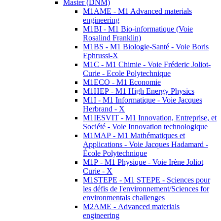
Master (DNM)
M1AME - M1 Advanced materials
engineering
M1BI - M1 Bio-informatique (Voie
Rosalind Franklin)
M1BS - M1 Biologie-Santé - Voie Boris
Ephrussi-X
M1C - M1 Chimie - Voie Fréderic Joliot-
Curie - Ecole Polytechnique
M1ECO - M1 Economie
M1HEP - M1 High Energy Physics
M1I - M1 Informatique - Voie Jacques
Herbrand - X
M1IESVIT - M1 Innovation, Entreprise, et
Société - Voie Innovation technologique
M1MAP - M1 Mathématiques et
Applications - Voie Jacques Hadamard -
École Polytechnique
M1P - M1 Physique - Voie Irène Joliot
Curie - X
M1STEPE - M1 STEPE - Sciences pour
les défis de l'environnement/Sciences for
environmentals challenges
M2AME - Advanced materials
engineering