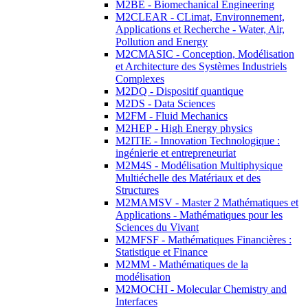
M2BE - Biomechanical Engineering
M2CLEAR - CLimat, Environnement,
Applications et Recherche - Water, Air,
Pollution and Energy
M2CMASIC - Conception, Modélisation
et Architecture des Systèmes Industriels
Complexes
M2DQ - Dispositif quantique
M2DS - Data Sciences
M2FM - Fluid Mechanics
M2HEP - High Energy physics
M2ITIE - Innovation Technologique :
ingénierie et entrepreneuriat
M2M4S - Modélisation Multiphysique
Multiéchelle des Matériaux et des
Structures
M2MAMSV - Master 2 Mathématiques et
Applications - Mathématiques pour les
Sciences du Vivant
M2MFSF - Mathématiques Financières :
Statistique et Finance
M2MM - Mathématiques de la
modélisation
M2MOCHI - Molecular Chemistry and
Interfaces