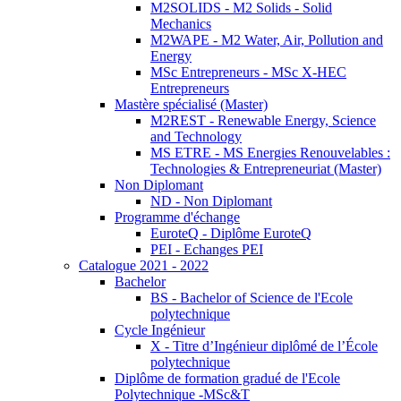
M2SOLIDS - M2 Solids - Solid
Mechanics
M2WAPE - M2 Water, Air, Pollution and
Energy
MSc Entrepreneurs - MSc X-HEC
Entrepreneurs
Mastère spécialisé (Master)
M2REST - Renewable Energy, Science
and Technology
MS ETRE - MS Energies Renouvelables :
Technologies & Entrepreneuriat (Master)
Non Diplomant
ND - Non Diplomant
Programme d'échange
EuroteQ - Diplôme EuroteQ
PEI - Echanges PEI
Catalogue 2021 - 2022
Bachelor
BS - Bachelor of Science de l'Ecole
polytechnique
Cycle Ingénieur
X - Titre d’Ingénieur diplômé de l’École
polytechnique
Diplôme de formation gradué de l'Ecole
Polytechnique -MSc&T