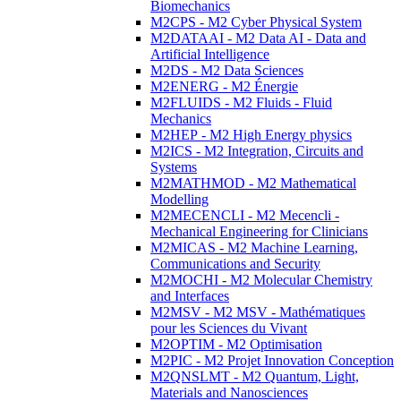
Biomechanics
M2CPS - M2 Cyber Physical System
M2DATAAI - M2 Data AI - Data and
Artificial Intelligence
M2DS - M2 Data Sciences
M2ENERG - M2 Énergie
M2FLUIDS - M2 Fluids - Fluid
Mechanics
M2HEP - M2 High Energy physics
M2ICS - M2 Integration, Circuits and
Systems
M2MATHMOD - M2 Mathematical
Modelling
M2MECENCLI - M2 Mecencli -
Mechanical Engineering for Clinicians
M2MICAS - M2 Machine Learning,
Communications and Security
M2MOCHI - M2 Molecular Chemistry
and Interfaces
M2MSV - M2 MSV - Mathématiques
pour les Sciences du Vivant
M2OPTIM - M2 Optimisation
M2PIC - M2 Projet Innovation Conception
M2QNSLMT - M2 Quantum, Light,
Materials and Nanosciences