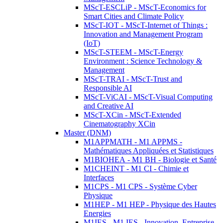
MScT-ESCLiP - MScT-Economics for
Smart Cities and Climate Policy
MScT-IOT - MScT-Internet of Things :
Innovation and Management Program
(IoT)
MScT-STEEM - MScT-Energy
Environment : Science Technology &
Management
MScT-TRAI - MScT-Trust and
Responsible AI
MScT-ViCAI - MScT-Visual Computing
and Creative AI
MScT-XCin - MScT-Extended
Cinematography XCin
Master (DNM)
M1APPMATH - M1 APPMS -
Mathématiques Appliquées et Statistiques
M1BIOHEA - M1 BH - Biologie et Santé
M1CHEINT - M1 CI - Chimie et
Interfaces
M1CPS - M1 CPS - Système Cyber
Physique
M1HEP - M1 HEP - Physique des Hautes
Energies
M1IES - M1 IES - Innovation, Entreprise