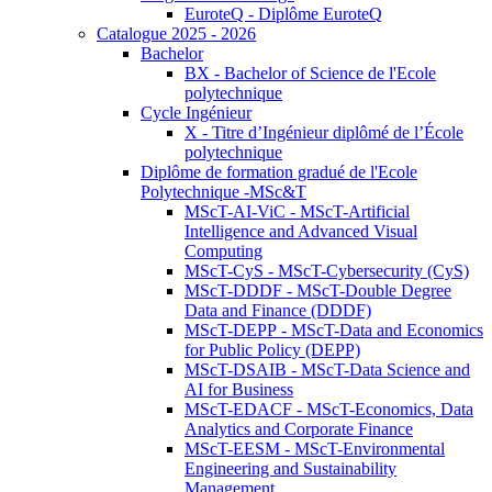
EuroteQ - Diplôme EuroteQ
Catalogue 2025 - 2026
Bachelor
BX - Bachelor of Science de l'Ecole
polytechnique
Cycle Ingénieur
X - Titre d’Ingénieur diplômé de l’École
polytechnique
Diplôme de formation gradué de l'Ecole
Polytechnique -MSc&T
MScT-AI-ViC - MScT-Artificial
Intelligence and Advanced Visual
Computing
MScT-CyS - MScT-Cybersecurity (CyS)
MScT-DDDF - MScT-Double Degree
Data and Finance (DDDF)
MScT-DEPP - MScT-Data and Economics
for Public Policy (DEPP)
MScT-DSAIB - MScT-Data Science and
AI for Business
MScT-EDACF - MScT-Economics, Data
Analytics and Corporate Finance
MScT-EESM - MScT-Environmental
Engineering and Sustainability
Management