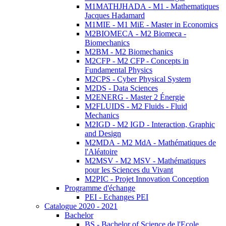
M1MATHJHADA - M1 - Mathematiques
Jacques Hadamard
M1MIE - M1 MiE - Master in Economics
M2BIOMECA - M2 Biomeca -
Biomechanics
M2BM - M2 Biomechanics
M2CFP - M2 CFP - Concepts in
Fundamental Physics
M2CPS - Cyber Physical System
M2DS - Data Sciences
M2ENERG - Master 2 Énergie
M2FLUIDS - M2 Fluids - Fluid
Mechanics
M2IGD - M2 IGD - Interaction, Graphic
and Design
M2MDA - M2 MdA - Mathématiques de
l'Aléatoire
M2MSV - M2 MSV - Mathématiques
pour les Sciences du Vivant
M2PIC - Projet Innovation Conception
Programme d'échange
PEI - Echanges PEI
Catalogue 2020 - 2021
Bachelor
BS - Bachelor of Science de l'Ecole