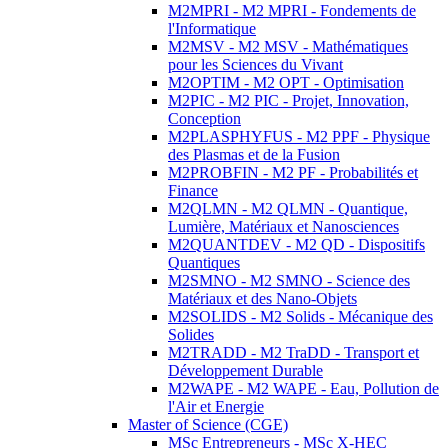
M2MPRI - M2 MPRI - Fondements de
l'Informatique
M2MSV - M2 MSV - Mathématiques
pour les Sciences du Vivant
M2OPTIM - M2 OPT - Optimisation
M2PIC - M2 PIC - Projet, Innovation,
Conception
M2PLASPHYFUS - M2 PPF - Physique
des Plasmas et de la Fusion
M2PROBFIN - M2 PF - Probabilités et
Finance
M2QLMN - M2 QLMN - Quantique,
Lumière, Matériaux et Nanosciences
M2QUANTDEV - M2 QD - Dispositifs
Quantiques
M2SMNO - M2 SMNO - Science des
Matériaux et des Nano-Objets
M2SOLIDS - M2 Solids - Mécanique des
Solides
M2TRADD - M2 TraDD - Transport et
Développement Durable
M2WAPE - M2 WAPE - Eau, Pollution de
l'Air et Energie
Master of Science (CGE)
MSc Entrepreneurs - MSc X-HEC