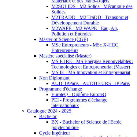
Matériaux et des Nano-Objets
M2SOLIDS - M2 Solids - Mécanique des
Solides
M2TRADD - M2 TraDD - Transport et
Développement Durable
M2WAPE - M2 WAPE - Eau, Air,
Pollution et Énergies
Master of Science (CGE)
MSc Entrepreneurs - MSc X-HEC
Entrepreneurs
Mastère spécialisé (Master)
MS ETRE - MS Energies Renouvelables :
Technologies et Entrepreneuriat (Master)
MS IE - MS Innovation et Entreprenariat
Non Diplomant
AUD_IPParis - AUDITEURS - IP Paris
Programme d'échange
EuroteQ - Diplôme EuroteQ
PEI - Programmes d'échange
internationaux
Catalogue 2024 - 2025
Bachelor
BX - Bachelor of Science de l'Ecole
polytechnique
Cycle Ingénieur