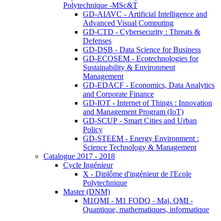
Polytechnique -MSc&T
GD-AIAVC - Artificial Intelligence and
Advanced Visual Computing
GD-CTD - Cybersecurity : Threats &
Defenses
GD-DSB - Data Science for Business
GD-ECOSEM - Ecotechnologies for
Sustainability & Environment
Management
GD-EDACF - Economics, Data Analytics
and Corporate Finance
GD-IOT - Internet of Things : Innovation
and Management Program (IoT)
GD-SCUP - Smart Cities and Urban
Policy
GD-STEEM - Energy Environment :
Science Technology & Management
Catalogue 2017 - 2018
Cycle Ingénieur
X - Diplôme d'ingénieur de l'Ecole
Polytechnique
Master (DNM)
M1QMI - M1 FODQ - Maj. QMI -
Quantique, mathematiques, informatique