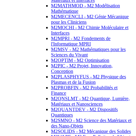
Matériaux et Interfaces
M2MATHMOD - M2 Modélisation
Mathématique
M2MECENCLI - M2 Génie Mécanique
pour les Cliniciens
M2MOCHI - M2 Chimie Moléculaire et
Interfaces
M2MPRI - M2 Fondements de
l'Informatique MPRI
M2MSV - M2 Mathématiques pour les
Sciences du Vivant
M2OPTIM - M2 Optimisation
M2PIC - M2 Projet, Innovation,
Conception
M2PLASPHYFUS - M2 Physique des
Plasmas et de la Fusion
M2PROBFIN - M2 Probabilités et
Finance
M2QNSLMT - M2 Quantique, Lumière,
Matériaux et Nanosciences
M2QUANTDEV - M2 Dispositifs
Quantiques
M2SMNO - M2 Science des Matériaux et
des Nano-Objets
M2SOLIDS - M2 Mécanique des Solides