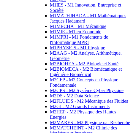
M1IES - M1 Innovation, Entreprise et
Société
M1MATHJHADA - M1 Mathématiques
Jacques Hadamard
M1MECHA - M1 Mécanique
M1MIE - M1 en Economie
M1MPRI - M1 Fondements de
l'Informatique MPRI
M1PHYSICS - M1 Physique
M2AAG - M2 Analyse, Arithmétique,
Géométrie
M2BIOHEA - M2 Biologie et Santé
M2BIOMECA - M2 Biomécanique et
Ingéniérie Biomédical
M2CFP - M2 Concepts en Physique
Fondamentale
M2CPS - M2 Système Cyber Physique
M2DS - M2 Data Science
M2FLUIDS - M2 Mécanique des Fluides
M2GI - M2 Grands Instruments
M2HEP - M2 Physique des Hautes
Energies
M2MARES - M2 Physique par Recherche
M2MATCHEINT - M2 Chimie des