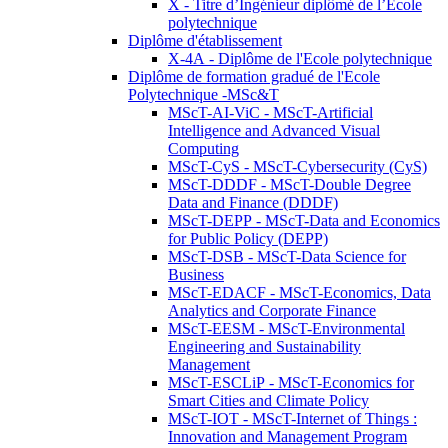
X - Titre d’Ingénieur diplômé de l’École
polytechnique
Diplôme d'établissement
X-4A - Diplôme de l'Ecole polytechnique
Diplôme de formation gradué de l'Ecole
Polytechnique -MSc&T
MScT-AI-ViC - MScT-Artificial
Intelligence and Advanced Visual
Computing
MScT-CyS - MScT-Cybersecurity (CyS)
MScT-DDDF - MScT-Double Degree
Data and Finance (DDDF)
MScT-DEPP - MScT-Data and Economics
for Public Policy (DEPP)
MScT-DSB - MScT-Data Science for
Business
MScT-EDACF - MScT-Economics, Data
Analytics and Corporate Finance
MScT-EESM - MScT-Environmental
Engineering and Sustainability
Management
MScT-ESCLiP - MScT-Economics for
Smart Cities and Climate Policy
MScT-IOT - MScT-Internet of Things :
Innovation and Management Program