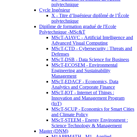
polytechnique
Cycle Ingénieur
X - Titre d’Ingénieur diplômé de l’École
polytechnique
Diplôme de formation gradué de l'Ecole
Polytechnique -MSc&T
MScT-AIAVC - Artificial Intelligence and
Advanced Visual Computing
MScT-CTD - Cybersecurity : Threats and
Defenses
MScT-DSB - Data Science for Business
MScT-ECOSEM - Environmental
Engineering and Sustainability
Management
MScT-EDACF - Economics, Data
Analytics and Corporate Finance
MScT-IOT - Internet of Things :
Innovation and Management Program
(IoT)
MScT-SCUP - Economics for Smart Cities
and Climate Policy
MScT-STEEM - Energy Environment :
Science Technology & Management
Master (DNM)
M1APPMATH - M1 - Applied