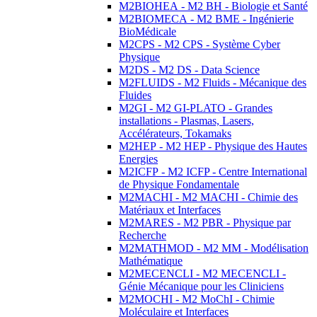
M2BIOHEA - M2 BH - Biologie et Santé
M2BIOMECA - M2 BME - Ingénierie
BioMédicale
M2CPS - M2 CPS - Système Cyber
Physique
M2DS - M2 DS - Data Science
M2FLUIDS - M2 Fluids - Mécanique des
Fluides
M2GI - M2 GI-PLATO - Grandes
installations - Plasmas, Lasers,
Accélérateurs, Tokamaks
M2HEP - M2 HEP - Physique des Hautes
Energies
M2ICFP - M2 ICFP - Centre International
de Physique Fondamentale
M2MACHI - M2 MACHI - Chimie des
Matériaux et Interfaces
M2MARES - M2 PBR - Physique par
Recherche
M2MATHMOD - M2 MM - Modélisation
Mathématique
M2MECENCLI - M2 MECENCLI -
Génie Mécanique pour les Cliniciens
M2MOCHI - M2 MoChI - Chimie
Moléculaire et Interfaces