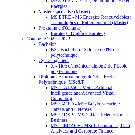
M2WAPE - M2 Eau, Pollution de l'Air et
Energies
Mastère spécialisé (Master)
MS ETRE - MS Energies Renouvelables :
Technologies et Entrepreneuriat (Master)
Programme d'échange
EuroteQ - Diplôme EuroteQ
Catalogue 2022 - 2023
Bachelor
BS - Bachelor of Science de l'Ecole
polytechnique
Cycle Ingénieur
X - Titre d’Ingénieur diplômé de l’École
polytechnique
Diplôme de formation gradué de l'Ecole
Polytechnique -MSc&T
MScT-AI-ViC - MScT-Artificial
Intelligence and Advanced Visual
Computing
MScT-CTD - MScT-Cybersecurity :
Threats and Defenses
MScT-DSB - MScT-Data Science for
Business
MScT-EDACF - MScT-Economics, Data
Analytics and Corporate Finance