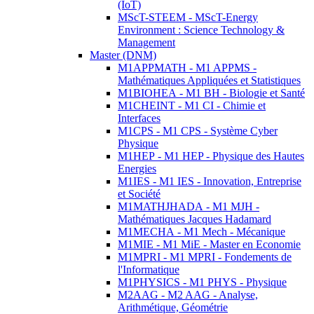
(IoT)
MScT-STEEM - MScT-Energy
Environment : Science Technology &
Management
Master (DNM)
M1APPMATH - M1 APPMS -
Mathématiques Appliquées et Statistiques
M1BIOHEA - M1 BH - Biologie et Santé
M1CHEINT - M1 CI - Chimie et
Interfaces
M1CPS - M1 CPS - Système Cyber
Physique
M1HEP - M1 HEP - Physique des Hautes
Energies
M1IES - M1 IES - Innovation, Entreprise
et Société
M1MATHJHADA - M1 MJH -
Mathématiques Jacques Hadamard
M1MECHA - M1 Mech - Mécanique
M1MIE - M1 MiE - Master en Economie
M1MPRI - M1 MPRI - Fondements de
l'Informatique
M1PHYSICS - M1 PHYS - Physique
M2AAG - M2 AAG - Analyse,
Arithmétique, Géométrie