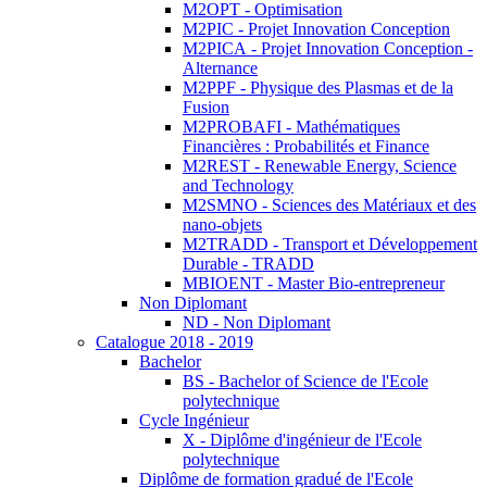
M2OPT - Optimisation
M2PIC - Projet Innovation Conception
M2PICA - Projet Innovation Conception -
Alternance
M2PPF - Physique des Plasmas et de la
Fusion
M2PROBAFI - Mathématiques
Financières : Probabilités et Finance
M2REST - Renewable Energy, Science
and Technology
M2SMNO - Sciences des Matériaux et des
nano-objets
M2TRADD - Transport et Développement
Durable - TRADD
MBIOENT - Master Bio-entrepreneur
Non Diplomant
ND - Non Diplomant
Catalogue 2018 - 2019
Bachelor
BS - Bachelor of Science de l'Ecole
polytechnique
Cycle Ingénieur
X - Diplôme d'ingénieur de l'Ecole
polytechnique
Diplôme de formation gradué de l'Ecole