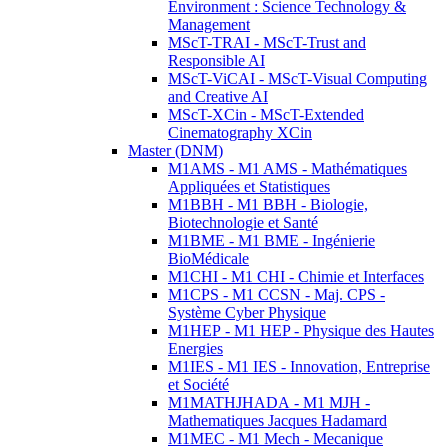
Environment : Science Technology &
Management
MScT-TRAI - MScT-Trust and
Responsible AI
MScT-ViCAI - MScT-Visual Computing
and Creative AI
MScT-XCin - MScT-Extended
Cinematography XCin
Master (DNM)
M1AMS - M1 AMS - Mathématiques
Appliquées et Statistiques
M1BBH - M1 BBH - Biologie,
Biotechnologie et Santé
M1BME - M1 BME - Ingénierie
BioMédicale
M1CHI - M1 CHI - Chimie et Interfaces
M1CPS - M1 CCSN - Maj. CPS -
Système Cyber Physique
M1HEP - M1 HEP - Physique des Hautes
Energies
M1IES - M1 IES - Innovation, Entreprise
et Société
M1MATHJHADA - M1 MJH -
Mathematiques Jacques Hadamard
M1MEC - M1 Mech - Mecanique