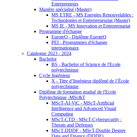
Entrepreneurs
Mastère spécialisé (Master)
MS ETRE - MS Energies Renouvelables :
Technologies et Entrepreneuriat (Master)
MS IE - MS Innovation et Entreprenariat
Programme d'échange
EuroteQ - Diplôme EuroteQ
PEI - Programmes d'échange
internationaux
Catalogue 2023 - 2024
Bachelor
BS - Bachelor of Science de l'Ecole
polytechnique
Cycle Ingénieur
X - Titre d’Ingénieur diplômé de l’École
polytechnique
Diplôme de formation gradué de l'Ecole
Polytechnique -MSc&T
MScT-AI-ViC - MScT-Artificial
Intelligence and Advanced Visual
Computing
MScT-CTD - MScT-Cybersecurity :
Threats and Defenses
MScT-DDDF - MScT-Double Degree
Data and Finance (DDDF)