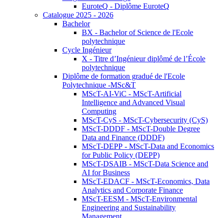
EuroteQ - Diplôme EuroteQ
Catalogue 2025 - 2026
Bachelor
BX - Bachelor of Science de l'Ecole
polytechnique
Cycle Ingénieur
X - Titre d’Ingénieur diplômé de l’École
polytechnique
Diplôme de formation gradué de l'Ecole
Polytechnique -MSc&T
MScT-AI-ViC - MScT-Artificial
Intelligence and Advanced Visual
Computing
MScT-CyS - MScT-Cybersecurity (CyS)
MScT-DDDF - MScT-Double Degree
Data and Finance (DDDF)
MScT-DEPP - MScT-Data and Economics
for Public Policy (DEPP)
MScT-DSAIB - MScT-Data Science and
AI for Business
MScT-EDACF - MScT-Economics, Data
Analytics and Corporate Finance
MScT-EESM - MScT-Environmental
Engineering and Sustainability
Management