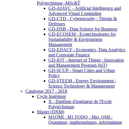
Polytechnique -MSc&T
GD-AIAVC - Artificial Intelligence and
Advanced Visual Computing
GD-CTD - Cybersecurity : Threats &
Defenses
GD-DSB - Data Science for Business
GD-ECOSEM - Ecotechnologies for
Sustainability & Environment
Management
GD-EDACF - Economics, Data Analytics
and Corporate Finance
GD-IOT - Internet of Things : Innovation
and Management Program (IoT)
GD-SCUP - Smart Cities and Urban
Policy
GD-STEEM - Energy Environment :
Science Technology & Management
Catalogue 2017 - 2018
Cycle Ingénieur
X - Diplôme d'ingénieur de l'Ecole
Polytechnique
Master (DNM)
M1QMI - M1 FODQ - Maj. QMI -
Quantique, mathematiques, informatique