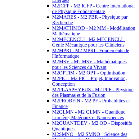
Energies
M2ICFP - M2 ICFP - Centre International
de Physique Fondamentale
M2MARES - M2 PBR - Physique par
Recherche
M2MATHMOD - M2 MM - Modélisation
Mathématique
M2MECENCLI - M2 MECENCLI -
Génie Mécanique pour les Cliniciens
M2MPRI - M2 MPRI - Fondements de
l'Informatique
M2MSV - M2 MSV - Mathématiques
pour les Sciences du Vivant
M2OPTIM - M2 OPT - Optimisation
M2PIC - M2 PIC - Projet, Innovation,
Conception
M2PLASPHYFUS - M2 PPF - Physique
des Plasmas et de la Fusion
M2PROBFIN - M2 PF - Probabilités et
Finance
M2QLMN - M2 QLMN - Quantique,
Lumière, Matériaux et Nanosciences
M2QUANTDEV - M2 QD - Dispositifs
Quantiques
M2SMNO - M2 SMNO - Science des