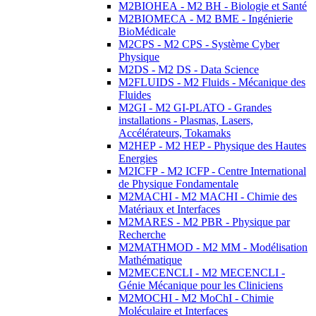
M2BIOHEA - M2 BH - Biologie et Santé
M2BIOMECA - M2 BME - Ingénierie
BioMédicale
M2CPS - M2 CPS - Système Cyber
Physique
M2DS - M2 DS - Data Science
M2FLUIDS - M2 Fluids - Mécanique des
Fluides
M2GI - M2 GI-PLATO - Grandes
installations - Plasmas, Lasers,
Accélérateurs, Tokamaks
M2HEP - M2 HEP - Physique des Hautes
Energies
M2ICFP - M2 ICFP - Centre International
de Physique Fondamentale
M2MACHI - M2 MACHI - Chimie des
Matériaux et Interfaces
M2MARES - M2 PBR - Physique par
Recherche
M2MATHMOD - M2 MM - Modélisation
Mathématique
M2MECENCLI - M2 MECENCLI -
Génie Mécanique pour les Cliniciens
M2MOCHI - M2 MoChI - Chimie
Moléculaire et Interfaces