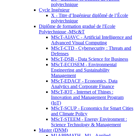
polytechnique
Cycle Ingénieur
X - Titre d’Ingénieur diplômé de l’École
polytechnique
Diplôme de formation gradué de l'Ecole
Polytechnique -MSc&T
MScT-AIAVC - Artificial Intelligence and
Advanced Visual Computing
MScT-CTD - Cybersecurity : Threats and
Defenses
MScT-DSB - Data Science for Business
MScT-ECOSEM - Environmental
Engineering and Sustainability
Management
MScT-EDACF - Economics, Data
Analytics and Corporate Finance
MScT-IOT - Internet of Things :
Innovation and Management Program
(IoT)
MScT-SCUP - Economics for Smart Cities
and Climate Policy
MScT-STEEM - Energy Environment :
Science Technology & Management
Master (DNM)
M1APPMATH - M1 - Applied