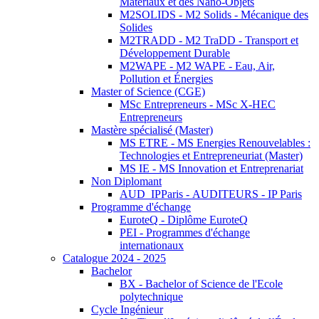
Matériaux et des Nano-Objets
M2SOLIDS - M2 Solids - Mécanique des
Solides
M2TRADD - M2 TraDD - Transport et
Développement Durable
M2WAPE - M2 WAPE - Eau, Air,
Pollution et Énergies
Master of Science (CGE)
MSc Entrepreneurs - MSc X-HEC
Entrepreneurs
Mastère spécialisé (Master)
MS ETRE - MS Energies Renouvelables :
Technologies et Entrepreneuriat (Master)
MS IE - MS Innovation et Entreprenariat
Non Diplomant
AUD_IPParis - AUDITEURS - IP Paris
Programme d'échange
EuroteQ - Diplôme EuroteQ
PEI - Programmes d'échange
internationaux
Catalogue 2024 - 2025
Bachelor
BX - Bachelor of Science de l'Ecole
polytechnique
Cycle Ingénieur