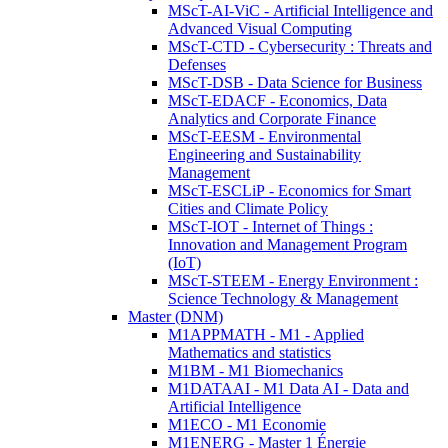
MScT-AI-ViC - Artificial Intelligence and
Advanced Visual Computing
MScT-CTD - Cybersecurity : Threats and
Defenses
MScT-DSB - Data Science for Business
MScT-EDACF - Economics, Data
Analytics and Corporate Finance
MScT-EESM - Environmental
Engineering and Sustainability
Management
MScT-ESCLiP - Economics for Smart
Cities and Climate Policy
MScT-IOT - Internet of Things :
Innovation and Management Program
(IoT)
MScT-STEEM - Energy Environment :
Science Technology & Management
Master (DNM)
M1APPMATH - M1 - Applied
Mathematics and statistics
M1BM - M1 Biomechanics
M1DATAAI - M1 Data AI - Data and
Artificial Intelligence
M1ECO - M1 Economie
M1ENERG - Master 1 Énergie