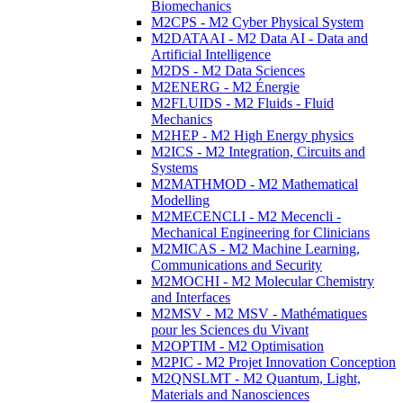
Biomechanics
M2CPS - M2 Cyber Physical System
M2DATAAI - M2 Data AI - Data and
Artificial Intelligence
M2DS - M2 Data Sciences
M2ENERG - M2 Énergie
M2FLUIDS - M2 Fluids - Fluid
Mechanics
M2HEP - M2 High Energy physics
M2ICS - M2 Integration, Circuits and
Systems
M2MATHMOD - M2 Mathematical
Modelling
M2MECENCLI - M2 Mecencli -
Mechanical Engineering for Clinicians
M2MICAS - M2 Machine Learning,
Communications and Security
M2MOCHI - M2 Molecular Chemistry
and Interfaces
M2MSV - M2 MSV - Mathématiques
pour les Sciences du Vivant
M2OPTIM - M2 Optimisation
M2PIC - M2 Projet Innovation Conception
M2QNSLMT - M2 Quantum, Light,
Materials and Nanosciences