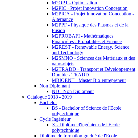
M2OPT - Optimisation
M2PIC - Projet Innovation Conception
M2PICA - Projet Innovation Conception -
Alternance
M2PPF - Physique des Plasmas et de la
Fusion
M2PROBAFI - Mathématiques
Financières : Probabilités et Finance
M2REST - Renewable Energy, Science
and Technology
M2SMNO - Sciences des Matériaux et des
nano-objets
M2TRADD - Transport et Développement
Durable - TRADD
MBIOENT - Master Bio-entrepreneur
Non Diplomant
ND - Non Diplomant
Catalogue 2018 - 2019
Bachelor
BS - Bachelor of Science de l'Ecole
polytechnique
Cycle Ingénieur
X - Diplôme d'ingénieur de l'Ecole
polytechnique
Diplôme de formation gradué de l'Ecole