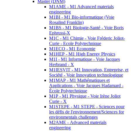
Master (DNM)
M1AME - M1 Advanced materials
engineering
M1BI - M1 Bio-informatique (Voie
Rosalind Franklin)
M1BS - M1 Biologie-Santé - Voie Boris
Ephrussi-X
M1C - M1 Chimie - Voie Fréderic Joliot-
Curie - Ecole Polytechnique
M1ECO - M1 Economie
M1HEP - M1 High Energy Physics
M1I - M1 Informatique - Voie Jacques
Herbrand - X
M1IESVIT - M1 Innovation, Entreprise, et
Société - Voie Innovation technologique
M1MAP - M1 Mathématiques et
Applications - Voie Jacques Hadamard -
École Polytechnique
M1P - M1 Physique - Voie Irène Joliot
Curie - X
M1STEPE - M1 STEPE - Sciences pour
les défis de l'environnement/Sciences for
environmentals challenges
M2AME - Advanced materials
engineering