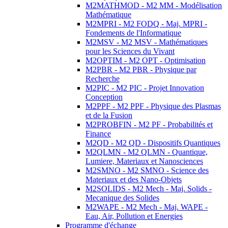
M2MATHMOD - M2 MM - Modélisation
Mathématique
M2MPRI - M2 FODQ - Maj. MPRI -
Fondements de l'Informatique
M2MSV - M2 MSV - Mathématiques
pour les Sciences du Vivant
M2OPTIM - M2 OPT - Optimisation
M2PBR - M2 PBR - Physique par
Recherche
M2PIC - M2 PIC - Projet Innovation
Conception
M2PPF - M2 PPF - Physique des Plasmas
et de la Fusion
M2PROBFIN - M2 PF - Probabilités et
Finance
M2QD - M2 QD - Dispositifs Quantiques
M2QLMN - M2 QLMN - Quantique,
Lumiere, Materiaux et Nanosciences
M2SMNO - M2 SMNO - Science des
Materiaux et des Nano-Objets
M2SOLIDS - M2 Mech - Maj. Solids -
Mecanique des Solides
M2WAPE - M2 Mech - Maj. WAPE -
Eau, Air, Pollution et Energies
Programme d'échange