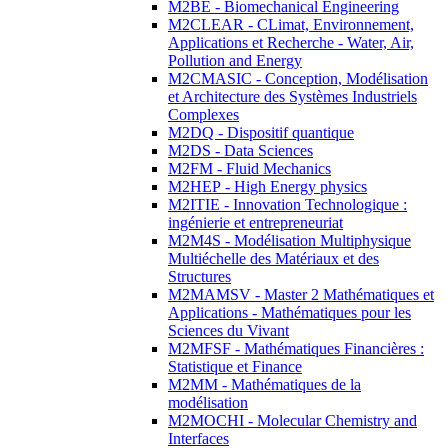
M2BE - Biomechanical Engineering
M2CLEAR - CLimat, Environnement,
Applications et Recherche - Water, Air,
Pollution and Energy
M2CMASIC - Conception, Modélisation
et Architecture des Systèmes Industriels
Complexes
M2DQ - Dispositif quantique
M2DS - Data Sciences
M2FM - Fluid Mechanics
M2HEP - High Energy physics
M2ITIE - Innovation Technologique :
ingénierie et entrepreneuriat
M2M4S - Modélisation Multiphysique
Multiéchelle des Matériaux et des
Structures
M2MAMSV - Master 2 Mathématiques et
Applications - Mathématiques pour les
Sciences du Vivant
M2MFSF - Mathématiques Financières :
Statistique et Finance
M2MM - Mathématiques de la
modélisation
M2MOCHI - Molecular Chemistry and
Interfaces