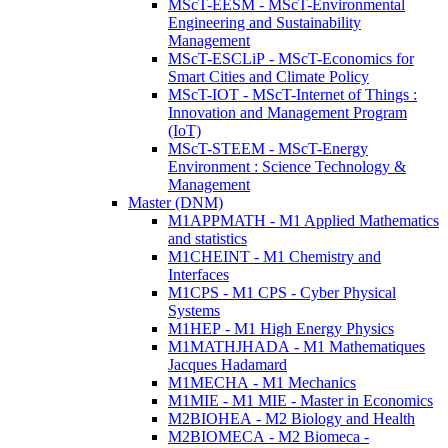
MScT-EESM - MScT-Environmental
Engineering and Sustainability
Management
MScT-ESCLiP - MScT-Economics for
Smart Cities and Climate Policy
MScT-IOT - MScT-Internet of Things :
Innovation and Management Program
(IoT)
MScT-STEEM - MScT-Energy
Environment : Science Technology &
Management
Master (DNM)
M1APPMATH - M1 Applied Mathematics
and statistics
M1CHEINT - M1 Chemistry and
Interfaces
M1CPS - M1 CPS - Cyber Physical
Systems
M1HEP - M1 High Energy Physics
M1MATHJHADA - M1 Mathematiques
Jacques Hadamard
M1MECHA - M1 Mechanics
M1MIE - M1 MIE - Master in Economics
M2BIOHEA - M2 Biology and Health
M2BIOMECA - M2 Biomeca -