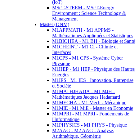
(IoT)
MScT-STEEM - MScT-Energy
Environment : Science Technology &
Management
Master (DNM)
M1APPMATH - M1 APPMS -
Mathématiques Appliquées et Statistiques
M1BIOHEA - M1 BH - Biologie et Santé
M1CHEINT - M1 CI - Chimie et
Interfaces
M1CPS - M1 CPS - Système Cyber
Physique
M1HEP - M1 HEP - Physique des Hautes
Energies
M1IES - M1 IES - Innovation, Entreprise
et Société
M1MATHJHADA - M1 MJH -
Mathématiques Jacques Hadamard
M1MECHA - M1 Mech - Mécanique
M1MIE - M1 MiE - Master en Economie
M1MPRI - M1 MPRI - Fondements de
l'Informatique
M1PHYSICS - M1 PHYS - Physique
M2AAG - M2 AAG - Analyse,
Arithmétique, Géométrie