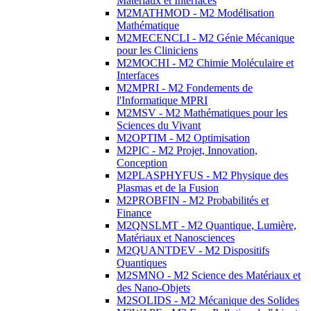
Matériaux et Interfaces
M2MATHMOD - M2 Modélisation
Mathématique
M2MECENCLI - M2 Génie Mécanique
pour les Cliniciens
M2MOCHI - M2 Chimie Moléculaire et
Interfaces
M2MPRI - M2 Fondements de
l'Informatique MPRI
M2MSV - M2 Mathématiques pour les
Sciences du Vivant
M2OPTIM - M2 Optimisation
M2PIC - M2 Projet, Innovation,
Conception
M2PLASPHYFUS - M2 Physique des
Plasmas et de la Fusion
M2PROBFIN - M2 Probabilités et
Finance
M2QNSLMT - M2 Quantique, Lumière,
Matériaux et Nanosciences
M2QUANTDEV - M2 Dispositifs
Quantiques
M2SMNO - M2 Science des Matériaux et
des Nano-Objets
M2SOLIDS - M2 Mécanique des Solides