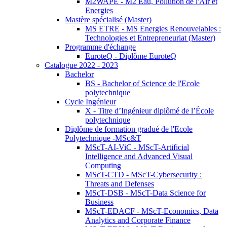
M2WAPE - M2 Eau, Pollution de l'Air et
Energies
Mastère spécialisé (Master)
MS ETRE - MS Energies Renouvelables :
Technologies et Entrepreneuriat (Master)
Programme d'échange
EuroteQ - Diplôme EuroteQ
Catalogue 2022 - 2023
Bachelor
BS - Bachelor of Science de l'Ecole
polytechnique
Cycle Ingénieur
X - Titre d’Ingénieur diplômé de l’École
polytechnique
Diplôme de formation gradué de l'Ecole
Polytechnique -MSc&T
MScT-AI-ViC - MScT-Artificial
Intelligence and Advanced Visual
Computing
MScT-CTD - MScT-Cybersecurity :
Threats and Defenses
MScT-DSB - MScT-Data Science for
Business
MScT-EDACF - MScT-Economics, Data
Analytics and Corporate Finance