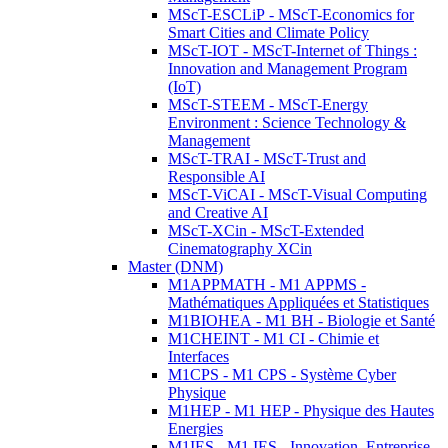
MScT-ESCLiP - MScT-Economics for
Smart Cities and Climate Policy
MScT-IOT - MScT-Internet of Things :
Innovation and Management Program
(IoT)
MScT-STEEM - MScT-Energy
Environment : Science Technology &
Management
MScT-TRAI - MScT-Trust and
Responsible AI
MScT-ViCAI - MScT-Visual Computing
and Creative AI
MScT-XCin - MScT-Extended
Cinematography XCin
Master (DNM)
M1APPMATH - M1 APPMS -
Mathématiques Appliquées et Statistiques
M1BIOHEA - M1 BH - Biologie et Santé
M1CHEINT - M1 CI - Chimie et
Interfaces
M1CPS - M1 CPS - Système Cyber
Physique
M1HEP - M1 HEP - Physique des Hautes
Energies
M1IES - M1 IES - Innovation, Entreprise