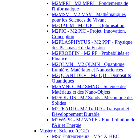
M2MPRI - M2 MPRI - Fondements de
l'Informatique
M2MSV - M2 MSV - Mathématiques
pour les Sciences du Vivant
M2OPTIM - M2 OPT - Optimisation
M2PIC - M2 PIC - Projet, Innovation,
Conception
M2PLASPHYFUS - M2 PPF - Physique
des Plasmas et de la Fusion
M2PROBFIN - M2 PF - Probabilités et
Finance
M2QLMN - M2 QLMN - Quantique,
Lumière, Matériaux et Nanosciences
M2QUANTDEV - M2 QD - Dispositifs
Quantiques
M2SMNO - M2 SMNO - Science des
Matériaux et des Nano-Objets
M2SOLIDS - M2 Solids - Mécanique des
Solides
M2TRADD - M2 TraDD - Transport et
Développement Durable
M2WAPE - M2 WAPE - Eau, Pollution de
l'Air et Energie
Master of Science (CGE)
MSc Entrepreneurs - MSc X-HEC