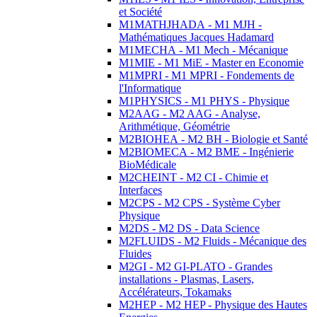
et Société
M1MATHJHADA - M1 MJH -
Mathématiques Jacques Hadamard
M1MECHA - M1 Mech - Mécanique
M1MIE - M1 MiE - Master en Economie
M1MPRI - M1 MPRI - Fondements de
l'Informatique
M1PHYSICS - M1 PHYS - Physique
M2AAG - M2 AAG - Analyse,
Arithmétique, Géométrie
M2BIOHEA - M2 BH - Biologie et Santé
M2BIOMECA - M2 BME - Ingénierie
BioMédicale
M2CHEINT - M2 CI - Chimie et
Interfaces
M2CPS - M2 CPS - Système Cyber
Physique
M2DS - M2 DS - Data Science
M2FLUIDS - M2 Fluids - Mécanique des
Fluides
M2GI - M2 GI-PLATO - Grandes
installations - Plasmas, Lasers,
Accélérateurs, Tokamaks
M2HEP - M2 HEP - Physique des Hautes