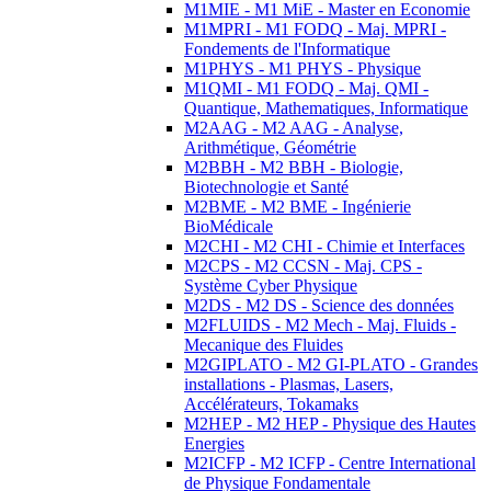
M1MIE - M1 MiE - Master en Economie
M1MPRI - M1 FODQ - Maj. MPRI -
Fondements de l'Informatique
M1PHYS - M1 PHYS - Physique
M1QMI - M1 FODQ - Maj. QMI -
Quantique, Mathematiques, Informatique
M2AAG - M2 AAG - Analyse,
Arithmétique, Géométrie
M2BBH - M2 BBH - Biologie,
Biotechnologie et Santé
M2BME - M2 BME - Ingénierie
BioMédicale
M2CHI - M2 CHI - Chimie et Interfaces
M2CPS - M2 CCSN - Maj. CPS -
Système Cyber Physique
M2DS - M2 DS - Science des données
M2FLUIDS - M2 Mech - Maj. Fluids -
Mecanique des Fluides
M2GIPLATO - M2 GI-PLATO - Grandes
installations - Plasmas, Lasers,
Accélérateurs, Tokamaks
M2HEP - M2 HEP - Physique des Hautes
Energies
M2ICFP - M2 ICFP - Centre International
de Physique Fondamentale