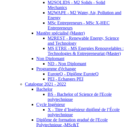
M2SOLIDS - M2 Solids - Solid
Mechanics
M2WAPE - M2 Water, Air, Pollution and
Energy
MSc Entrepreneurs - MSc X-HEC
Entrepreneurs
Mastère spécialisé (Master)
M2REST - Renewable Energy, Science
and Technology
MS ETRE - MS Energies Renouvelables :
Technologies & Entrepreneuriat (Master)
Non Diplomant
ND - Non Diplomant
Programme d'échange
EuroteQ - Diplôme EuroteQ
PEI - Echanges PEI
Catalogue 2021 - 2022
Bachelor
BS - Bachelor of Science de l'Ecole
polytechnique
Cycle Ingénieur
X - Titre d’Ingénieur diplômé de l’École
polytechnique
Diplôme de formation gradué de l'Ecole
Polytechnique -MSc&T