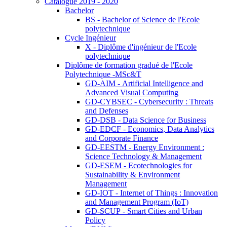
Catalogue 2019 - 2020
Bachelor
BS - Bachelor of Science de l'Ecole
polytechnique
Cycle Ingénieur
X - Diplôme d'ingénieur de l'Ecole
polytechnique
Diplôme de formation gradué de l'Ecole
Polytechnique -MSc&T
GD-AIM - Artificial Intelligence and
Advanced Visual Computing
GD-CYBSEC - Cybersecurity : Threats
and Defenses
GD-DSB - Data Science for Business
GD-EDCF - Economics, Data Analytics
and Corporate Finance
GD-EESTM - Energy Environment :
Science Technology & Management
GD-ESEM - Ecotechnologies for
Sustainability & Environment
Management
GD-IOT - Internet of Things : Innovation
and Management Program (IoT)
GD-SCUP - Smart Cities and Urban
Policy