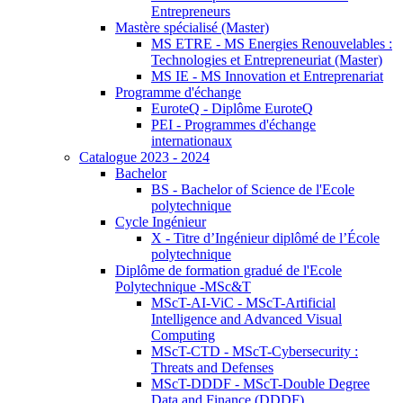
Entrepreneurs
Mastère spécialisé (Master)
MS ETRE - MS Energies Renouvelables :
Technologies et Entrepreneuriat (Master)
MS IE - MS Innovation et Entreprenariat
Programme d'échange
EuroteQ - Diplôme EuroteQ
PEI - Programmes d'échange
internationaux
Catalogue 2023 - 2024
Bachelor
BS - Bachelor of Science de l'Ecole
polytechnique
Cycle Ingénieur
X - Titre d’Ingénieur diplômé de l’École
polytechnique
Diplôme de formation gradué de l'Ecole
Polytechnique -MSc&T
MScT-AI-ViC - MScT-Artificial
Intelligence and Advanced Visual
Computing
MScT-CTD - MScT-Cybersecurity :
Threats and Defenses
MScT-DDDF - MScT-Double Degree
Data and Finance (DDDF)