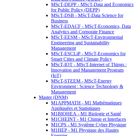
MScT-DEPP - MScT-Data and Economics
for Public Policy (DEPP)
MScT-DSB - MScT-Data Science for
Business
MScT-EDACF - MScT-Economics, Data
Analytics and Corporate Finance
MScT-EESM - MScT-Environmental
Engineering and Sustainability
Management
MScT-ESCLiP - MScT-Economics for
Smart Cities and Climate Policy
MScT-IOT - MScT-Internet of Things :
Innovation and Management Program
(IoT)
MScT-STEEM - MScT-Energy
Environment : Science Technology &
Management
Master (DNM)
M1APPMATH - M1 Mathématiques
Appliquées et Statistiques
M1BIOHEA - M1 Biologie et Santé
M1CHEINT - M1 Chimie et Interfaces
M1CPS - M1 Système Cyber Physique
M1HEP - M1 Physique des Hautes
Energies