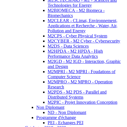
M1SCTECHNRJ - M1 - Sciences and
Technologies for Energy
M2BIOMECA - M2 Biomeca -
Biomechanics
M2CLEAR - CLimat, Environnement,
Applications et Recherche - Water, Air,
Pollution and Energy
M2CPS - Cyber Physical System
M2CYBER - M2 Cyber - Cybersecurity
M2DS - Data Sciences
M2HPDA - M2 HPDA - High
Performance Data Analytics
M2IGD - M2 IGD - Interaction, Graphic
and Design
M2MPRI - M2 MPRI - Foudations of
Computer Science
M2MPRO - M2 MPRO - Operation
Research
M2PDS - M2 PDS - Parallel and
Distributed Systems
M2PIC - Projet Innovation Conception
Non Diplomant
ND - Non Diplomant
Programme d'échange
PEI - Echanges PEI