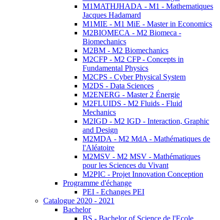
M1MATHJHADA - M1 - Mathematiques
Jacques Hadamard
M1MIE - M1 MiE - Master in Economics
M2BIOMECA - M2 Biomeca -
Biomechanics
M2BM - M2 Biomechanics
M2CFP - M2 CFP - Concepts in
Fundamental Physics
M2CPS - Cyber Physical System
M2DS - Data Sciences
M2ENERG - Master 2 Énergie
M2FLUIDS - M2 Fluids - Fluid
Mechanics
M2IGD - M2 IGD - Interaction, Graphic
and Design
M2MDA - M2 MdA - Mathématiques de
l'Aléatoire
M2MSV - M2 MSV - Mathématiques
pour les Sciences du Vivant
M2PIC - Projet Innovation Conception
Programme d'échange
PEI - Echanges PEI
Catalogue 2020 - 2021
Bachelor
BS - Bachelor of Science de l'Ecole