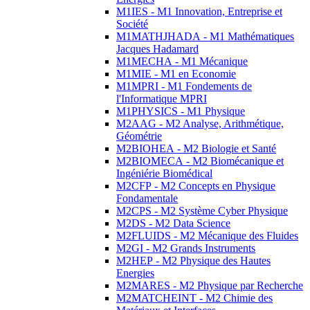
M1IES - M1 Innovation, Entreprise et
Société
M1MATHJHADA - M1 Mathématiques
Jacques Hadamard
M1MECHA - M1 Mécanique
M1MIE - M1 en Economie
M1MPRI - M1 Fondements de
l'Informatique MPRI
M1PHYSICS - M1 Physique
M2AAG - M2 Analyse, Arithmétique,
Géométrie
M2BIOHEA - M2 Biologie et Santé
M2BIOMECA - M2 Biomécanique et
Ingéniérie Biomédical
M2CFP - M2 Concepts en Physique
Fondamentale
M2CPS - M2 Système Cyber Physique
M2DS - M2 Data Science
M2FLUIDS - M2 Mécanique des Fluides
M2GI - M2 Grands Instruments
M2HEP - M2 Physique des Hautes
Energies
M2MARES - M2 Physique par Recherche
M2MATCHEINT - M2 Chimie des