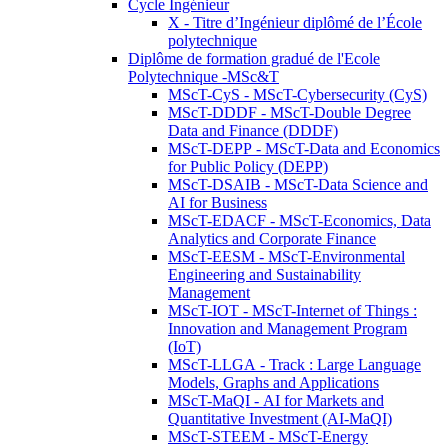
Cycle Ingénieur
X - Titre d’Ingénieur diplômé de l’École
polytechnique
Diplôme de formation gradué de l'Ecole
Polytechnique -MSc&T
MScT-CyS - MScT-Cybersecurity (CyS)
MScT-DDDF - MScT-Double Degree
Data and Finance (DDDF)
MScT-DEPP - MScT-Data and Economics
for Public Policy (DEPP)
MScT-DSAIB - MScT-Data Science and
AI for Business
MScT-EDACF - MScT-Economics, Data
Analytics and Corporate Finance
MScT-EESM - MScT-Environmental
Engineering and Sustainability
Management
MScT-IOT - MScT-Internet of Things :
Innovation and Management Program
(IoT)
MScT-LLGA - Track : Large Language
Models, Graphs and Applications
MScT-MaQI - AI for Markets and
Quantitative Investment (AI-MaQI)
MScT-STEEM - MScT-Energy