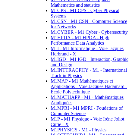
Mathematics and statistics
M1CPS - M1 CPS - Cyber Physical
Systems
M1CSN - M1 CSN - Computer Science
for Networks
M1CYBER - M1 Cyber - Cybersecurity
M1HPDA - M1 HPDA - High
Performance Data Analytics
M1I - M1 Informatique - Voie Jacques
Herbrand - X
M1IGD - M1 IGD - Interaction, Graphic
and Design
M1INTTRACPHY - M1 - International
Track in Physics
M1MAP - M1 Mathématiques et
Applications - Voie Jacques Hadamard -
École Polytechnique
M1MATHAPP - M1 - Mathématiques
Appliquées
M1MPRI - M1 MPRI - Foudations of
Computer Science
M1P - M1 Physique - Voie Irène Joliot
Curie - X
M1PHYSICS - M1 - Physics