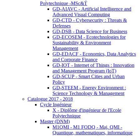
Polytechnique -MSc&T
GD-AIAVC - Artificial Intelligence and
Advanced Visual Computing
GD-CTD - Cybersecurity : Threats &
Defenses
GD-DSB - Data Science for Business
GD-ECOSEM - Ecotechnologies for
Sustainability & Environment
Management
GD-EDACF - Economics, Data Analytics
and Corporate Finance
GD-IOT - Internet of Things : Innovation
and Management Program (IoT)
GD-SCUP - Smart Cities and Urban
Policy
GD-STEEM - Energy Environment :
Science Technology & Management
Catalogue 2017 - 2018
Cycle Ingénieur
X - Diplôme d'ingénieur de l'Ecole
Polytechnique
Master (DNM)
M1QMI - M1 FODQ - Maj. QMI -
Quantique, mathematiques, informatique