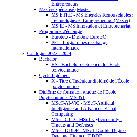
Entrepreneurs
Mastère spécialisé (Master)
MS ETRE - MS Energies Renouvelables :
Technologies et Entrepreneuriat (Master)
MS IE - MS Innovation et Entreprenariat
Programme d'échange
EuroteQ - Diplôme EuroteQ
PEI - Programmes d'échange
internationaux
Catalogue 2023 - 2024
Bachelor
BS - Bachelor of Science de l'Ecole
polytechnique
Cycle Ingénieur
X - Titre d’Ingénieur diplômé de l’École
polytechnique
Diplôme de formation gradué de l'Ecole
Polytechnique -MSc&T
MScT-AI-ViC - MScT-Artificial
Intelligence and Advanced Visual
Computing
MScT-CTD - MScT-Cybersecurity :
Threats and Defenses
MScT-DDDF - MScT-Double Degree
Data and Finance (DDDF)