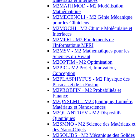
Matériaux et Interfaces
M2MATHMOD - M2 Modélisation
Mathématique
M2MECENCLI - M2 Génie Mécanique
pour les Cliniciens
M2MOCHI - M2 Chimie Moléculaire et
Interfaces
M2MPRI - M2 Fondements de
l'Informatique MPRI
M2MSV - M2 Mathématiques pour les
Sciences du Vivant
M2OPTIM - M2 Optimisation
M2PIC - M2 Projet, Innovation,
Conception
M2PLASPHYFUS - M2 Physique des
Plasmas et de la Fusion
M2PROBFIN - M2 Probabilités et
Finance
M2QNSLMT - M2 Quantique, Lumière,
Matériaux et Nanosciences
M2QUANTDEV - M2 Dispositifs
Quantiques
M2SMNO - M2 Science des Matériaux et
des Nano-Objets
M2SOLIDS - M2 Mécanique des Solides