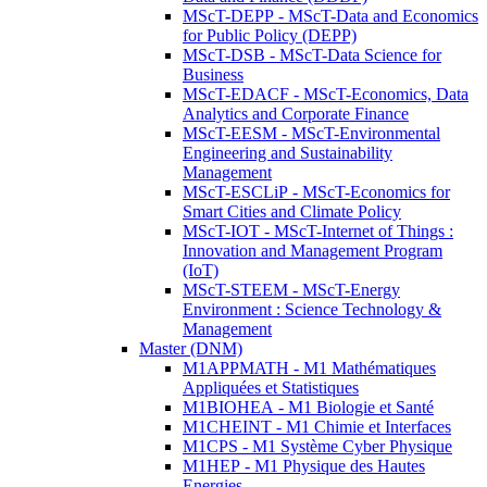
MScT-DEPP - MScT-Data and Economics
for Public Policy (DEPP)
MScT-DSB - MScT-Data Science for
Business
MScT-EDACF - MScT-Economics, Data
Analytics and Corporate Finance
MScT-EESM - MScT-Environmental
Engineering and Sustainability
Management
MScT-ESCLiP - MScT-Economics for
Smart Cities and Climate Policy
MScT-IOT - MScT-Internet of Things :
Innovation and Management Program
(IoT)
MScT-STEEM - MScT-Energy
Environment : Science Technology &
Management
Master (DNM)
M1APPMATH - M1 Mathématiques
Appliquées et Statistiques
M1BIOHEA - M1 Biologie et Santé
M1CHEINT - M1 Chimie et Interfaces
M1CPS - M1 Système Cyber Physique
M1HEP - M1 Physique des Hautes
Energies