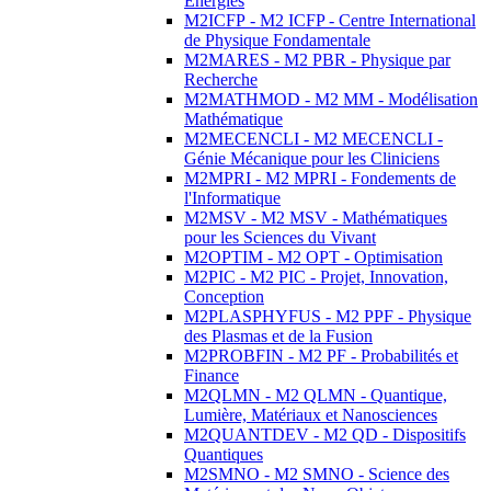
Energies
M2ICFP - M2 ICFP - Centre International
de Physique Fondamentale
M2MARES - M2 PBR - Physique par
Recherche
M2MATHMOD - M2 MM - Modélisation
Mathématique
M2MECENCLI - M2 MECENCLI -
Génie Mécanique pour les Cliniciens
M2MPRI - M2 MPRI - Fondements de
l'Informatique
M2MSV - M2 MSV - Mathématiques
pour les Sciences du Vivant
M2OPTIM - M2 OPT - Optimisation
M2PIC - M2 PIC - Projet, Innovation,
Conception
M2PLASPHYFUS - M2 PPF - Physique
des Plasmas et de la Fusion
M2PROBFIN - M2 PF - Probabilités et
Finance
M2QLMN - M2 QLMN - Quantique,
Lumière, Matériaux et Nanosciences
M2QUANTDEV - M2 QD - Dispositifs
Quantiques
M2SMNO - M2 SMNO - Science des