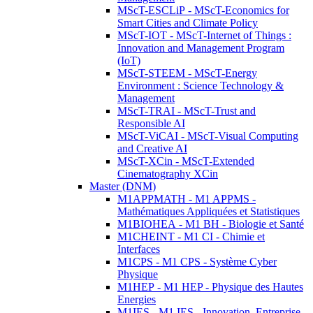
MScT-ESCLiP - MScT-Economics for
Smart Cities and Climate Policy
MScT-IOT - MScT-Internet of Things :
Innovation and Management Program
(IoT)
MScT-STEEM - MScT-Energy
Environment : Science Technology &
Management
MScT-TRAI - MScT-Trust and
Responsible AI
MScT-ViCAI - MScT-Visual Computing
and Creative AI
MScT-XCin - MScT-Extended
Cinematography XCin
Master (DNM)
M1APPMATH - M1 APPMS -
Mathématiques Appliquées et Statistiques
M1BIOHEA - M1 BH - Biologie et Santé
M1CHEINT - M1 CI - Chimie et
Interfaces
M1CPS - M1 CPS - Système Cyber
Physique
M1HEP - M1 HEP - Physique des Hautes
Energies
M1IES - M1 IES - Innovation, Entreprise