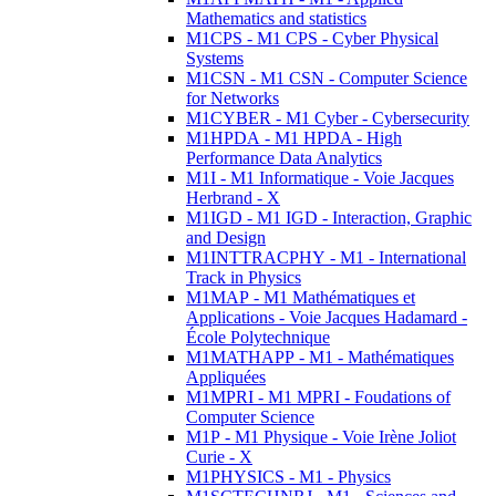
Mathematics and statistics
M1CPS - M1 CPS - Cyber Physical
Systems
M1CSN - M1 CSN - Computer Science
for Networks
M1CYBER - M1 Cyber - Cybersecurity
M1HPDA - M1 HPDA - High
Performance Data Analytics
M1I - M1 Informatique - Voie Jacques
Herbrand - X
M1IGD - M1 IGD - Interaction, Graphic
and Design
M1INTTRACPHY - M1 - International
Track in Physics
M1MAP - M1 Mathématiques et
Applications - Voie Jacques Hadamard -
École Polytechnique
M1MATHAPP - M1 - Mathématiques
Appliquées
M1MPRI - M1 MPRI - Foudations of
Computer Science
M1P - M1 Physique - Voie Irène Joliot
Curie - X
M1PHYSICS - M1 - Physics