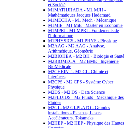
et Société
M1MATHJHADA - M1 MJH -
Mathématiques Jacques Hadamard
M1MECHA - M1 Mech - Mécanique
M1MIE - M1 MiE - Master en Economie
M1MPRI - M1 MPRI - Fondements de
l'Informatique
M1PHYSICS - M1 PHYS - Physique
M2AAG - M2 AAG - Analyse,
Arithmétique, Géométrie
M2BIOHEA - M2 BH - Biologie et Santé
M2BIOMECA - M2 BME - Ingénierie
BioMédicale
M2CHEINT - M2 CI - Chimie et
Interfaces
M2CPS - M2 CPS - Système Cyber
Physique
M2DS - M2 DS - Data Science
M2FLUIDS - M2 Fluids - Mécanique des
Fluides
M2GI - M2 GI-PLATO - Grandes
installations - Plasmas, Lasers,
Accélérateurs, Tokamaks
M2HEP - M2 HEP - Physique des Hautes