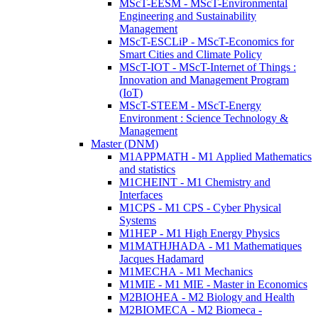
MScT-EESM - MScT-Environmental
Engineering and Sustainability
Management
MScT-ESCLiP - MScT-Economics for
Smart Cities and Climate Policy
MScT-IOT - MScT-Internet of Things :
Innovation and Management Program
(IoT)
MScT-STEEM - MScT-Energy
Environment : Science Technology &
Management
Master (DNM)
M1APPMATH - M1 Applied Mathematics
and statistics
M1CHEINT - M1 Chemistry and
Interfaces
M1CPS - M1 CPS - Cyber Physical
Systems
M1HEP - M1 High Energy Physics
M1MATHJHADA - M1 Mathematiques
Jacques Hadamard
M1MECHA - M1 Mechanics
M1MIE - M1 MIE - Master in Economics
M2BIOHEA - M2 Biology and Health
M2BIOMECA - M2 Biomeca -