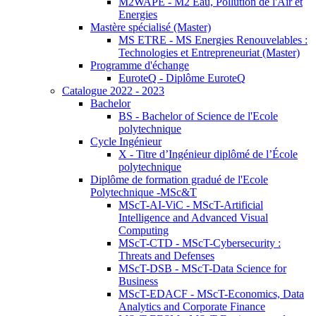
M2WAPE - M2 Eau, Pollution de l'Air et
Energies
Mastère spécialisé (Master)
MS ETRE - MS Energies Renouvelables :
Technologies et Entrepreneuriat (Master)
Programme d'échange
EuroteQ - Diplôme EuroteQ
Catalogue 2022 - 2023
Bachelor
BS - Bachelor of Science de l'Ecole
polytechnique
Cycle Ingénieur
X - Titre d’Ingénieur diplômé de l’École
polytechnique
Diplôme de formation gradué de l'Ecole
Polytechnique -MSc&T
MScT-AI-ViC - MScT-Artificial
Intelligence and Advanced Visual
Computing
MScT-CTD - MScT-Cybersecurity :
Threats and Defenses
MScT-DSB - MScT-Data Science for
Business
MScT-EDACF - MScT-Economics, Data
Analytics and Corporate Finance