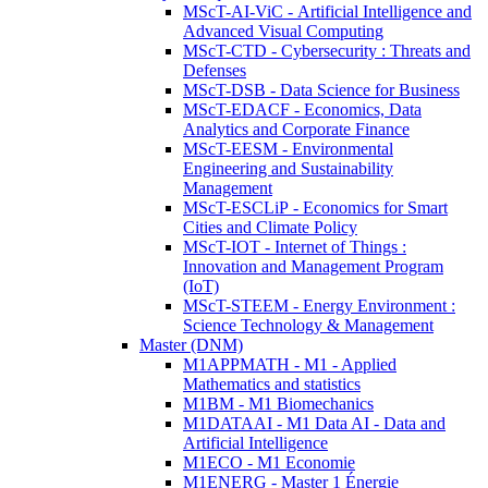
MScT-AI-ViC - Artificial Intelligence and
Advanced Visual Computing
MScT-CTD - Cybersecurity : Threats and
Defenses
MScT-DSB - Data Science for Business
MScT-EDACF - Economics, Data
Analytics and Corporate Finance
MScT-EESM - Environmental
Engineering and Sustainability
Management
MScT-ESCLiP - Economics for Smart
Cities and Climate Policy
MScT-IOT - Internet of Things :
Innovation and Management Program
(IoT)
MScT-STEEM - Energy Environment :
Science Technology & Management
Master (DNM)
M1APPMATH - M1 - Applied
Mathematics and statistics
M1BM - M1 Biomechanics
M1DATAAI - M1 Data AI - Data and
Artificial Intelligence
M1ECO - M1 Economie
M1ENERG - Master 1 Énergie