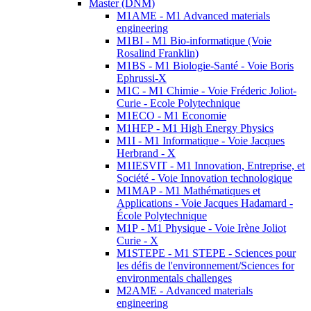
Master (DNM)
M1AME - M1 Advanced materials
engineering
M1BI - M1 Bio-informatique (Voie
Rosalind Franklin)
M1BS - M1 Biologie-Santé - Voie Boris
Ephrussi-X
M1C - M1 Chimie - Voie Fréderic Joliot-
Curie - Ecole Polytechnique
M1ECO - M1 Economie
M1HEP - M1 High Energy Physics
M1I - M1 Informatique - Voie Jacques
Herbrand - X
M1IESVIT - M1 Innovation, Entreprise, et
Société - Voie Innovation technologique
M1MAP - M1 Mathématiques et
Applications - Voie Jacques Hadamard -
École Polytechnique
M1P - M1 Physique - Voie Irène Joliot
Curie - X
M1STEPE - M1 STEPE - Sciences pour
les défis de l'environnement/Sciences for
environmentals challenges
M2AME - Advanced materials
engineering