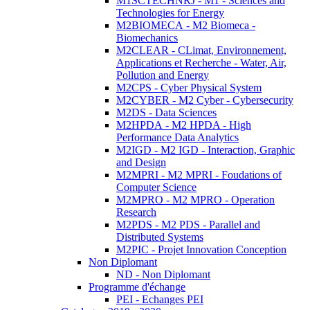
M1SCTECHNRJ - M1 - Sciences and
Technologies for Energy
M2BIOMECA - M2 Biomeca -
Biomechanics
M2CLEAR - CLimat, Environnement,
Applications et Recherche - Water, Air,
Pollution and Energy
M2CPS - Cyber Physical System
M2CYBER - M2 Cyber - Cybersecurity
M2DS - Data Sciences
M2HPDA - M2 HPDA - High
Performance Data Analytics
M2IGD - M2 IGD - Interaction, Graphic
and Design
M2MPRI - M2 MPRI - Foudations of
Computer Science
M2MPRO - M2 MPRO - Operation
Research
M2PDS - M2 PDS - Parallel and
Distributed Systems
M2PIC - Projet Innovation Conception
Non Diplomant
ND - Non Diplomant
Programme d'échange
PEI - Echanges PEI