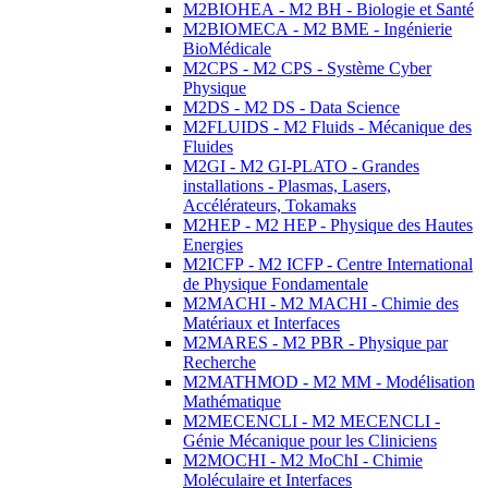
M2BIOHEA - M2 BH - Biologie et Santé
M2BIOMECA - M2 BME - Ingénierie
BioMédicale
M2CPS - M2 CPS - Système Cyber
Physique
M2DS - M2 DS - Data Science
M2FLUIDS - M2 Fluids - Mécanique des
Fluides
M2GI - M2 GI-PLATO - Grandes
installations - Plasmas, Lasers,
Accélérateurs, Tokamaks
M2HEP - M2 HEP - Physique des Hautes
Energies
M2ICFP - M2 ICFP - Centre International
de Physique Fondamentale
M2MACHI - M2 MACHI - Chimie des
Matériaux et Interfaces
M2MARES - M2 PBR - Physique par
Recherche
M2MATHMOD - M2 MM - Modélisation
Mathématique
M2MECENCLI - M2 MECENCLI -
Génie Mécanique pour les Cliniciens
M2MOCHI - M2 MoChI - Chimie
Moléculaire et Interfaces