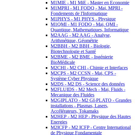
M1MIE - M1 MiE - Master en Economie
M1MPRI - M1 FODQ - Maj. MPRI -
Fondements de l'Informatique
M1PHYS - M1 PHYS - Physique
M1QMI - M1 FODQ - Maj. QMI -
Quantique, Mathematiques, Informatique
M2AAG - M2 AAG - Analyse,
Arithmétique, Géométrie
M2BBH - M2 BBH - Biologie,
Biotechnologie et Santé
M2BME - M2 BME - Ingénierie
BioMédicale
M2CHI - M2 CHI - Chimie et Interfaces
M2CPS - M2 CCSN - Maj. CPS -
Système Cyber Physique
M2DS - M2 DS - Science des données
M2FLUIDS - M2 Mech - Maj. Fluids -
Mecanique des Fluides
M2GIPLATO - M2 GI-PLATO - Grandes
installations - Plasmas, Lasers,
Accélérateurs, Tokamaks
M2HEP - M2 HEP - Physique des Hautes
Energies
M2ICFP - M2 ICFP - Centre International
de Physique Fondamentale