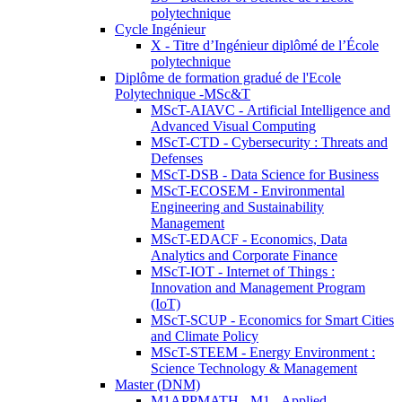
polytechnique
Cycle Ingénieur
X - Titre d’Ingénieur diplômé de l’École
polytechnique
Diplôme de formation gradué de l'Ecole
Polytechnique -MSc&T
MScT-AIAVC - Artificial Intelligence and
Advanced Visual Computing
MScT-CTD - Cybersecurity : Threats and
Defenses
MScT-DSB - Data Science for Business
MScT-ECOSEM - Environmental
Engineering and Sustainability
Management
MScT-EDACF - Economics, Data
Analytics and Corporate Finance
MScT-IOT - Internet of Things :
Innovation and Management Program
(IoT)
MScT-SCUP - Economics for Smart Cities
and Climate Policy
MScT-STEEM - Energy Environment :
Science Technology & Management
Master (DNM)
M1APPMATH - M1 - Applied