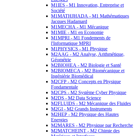
M1IES - M1 Innovation, Entreprise et
Société
M1MATHJHADA - M1 Mathématiques
Jacques Hadamard
M1MECHA - M1 Mécanique
M1MIE - M1 en Economie
M1MPRI - M1 Fondements de
l'Informatique MPRI
M1PHYSICS - M1 Physique
M2AAG - M2 Analyse, Arithmétique,
Géométrie
M2BIOHEA - M2 Biologie et Santé
M2BIOMECA - M2 Biomécanique et
Ingéniérie Biomédical
M2CFP - M2 Concepts en Physique
Fondamentale
M2CPS - M2 Système Cyber Physique
M2DS - M2 Data Science
M2FLUIDS - M2 Mécanique des Fluides
M2GI - M2 Grands Instruments
M2HEP - M2 Physique des Hautes
Energies
M2MARES - M2 Physique par Recherche
M2MATCHEINT - M2 Chimie des