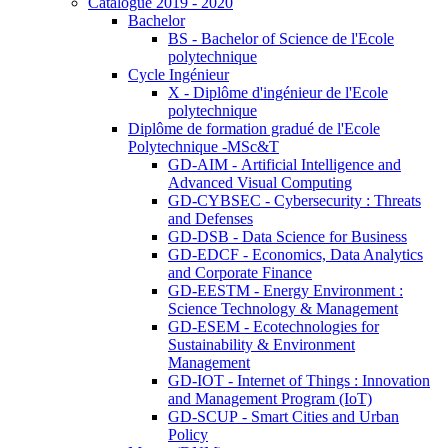
Catalogue 2019 - 2020
Bachelor
BS - Bachelor of Science de l'Ecole
polytechnique
Cycle Ingénieur
X - Diplôme d'ingénieur de l'Ecole
polytechnique
Diplôme de formation gradué de l'Ecole
Polytechnique -MSc&T
GD-AIM - Artificial Intelligence and
Advanced Visual Computing
GD-CYBSEC - Cybersecurity : Threats
and Defenses
GD-DSB - Data Science for Business
GD-EDCF - Economics, Data Analytics
and Corporate Finance
GD-EESTM - Energy Environment :
Science Technology & Management
GD-ESEM - Ecotechnologies for
Sustainability & Environment
Management
GD-IOT - Internet of Things : Innovation
and Management Program (IoT)
GD-SCUP - Smart Cities and Urban
Policy