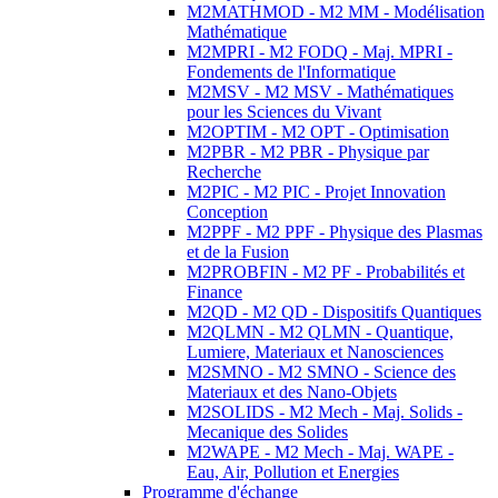
M2MATHMOD - M2 MM - Modélisation
Mathématique
M2MPRI - M2 FODQ - Maj. MPRI -
Fondements de l'Informatique
M2MSV - M2 MSV - Mathématiques
pour les Sciences du Vivant
M2OPTIM - M2 OPT - Optimisation
M2PBR - M2 PBR - Physique par
Recherche
M2PIC - M2 PIC - Projet Innovation
Conception
M2PPF - M2 PPF - Physique des Plasmas
et de la Fusion
M2PROBFIN - M2 PF - Probabilités et
Finance
M2QD - M2 QD - Dispositifs Quantiques
M2QLMN - M2 QLMN - Quantique,
Lumiere, Materiaux et Nanosciences
M2SMNO - M2 SMNO - Science des
Materiaux et des Nano-Objets
M2SOLIDS - M2 Mech - Maj. Solids -
Mecanique des Solides
M2WAPE - M2 Mech - Maj. WAPE -
Eau, Air, Pollution et Energies
Programme d'échange