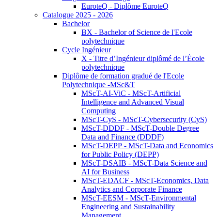
EuroteQ - Diplôme EuroteQ
Catalogue 2025 - 2026
Bachelor
BX - Bachelor of Science de l'Ecole
polytechnique
Cycle Ingénieur
X - Titre d’Ingénieur diplômé de l’École
polytechnique
Diplôme de formation gradué de l'Ecole
Polytechnique -MSc&T
MScT-AI-ViC - MScT-Artificial
Intelligence and Advanced Visual
Computing
MScT-CyS - MScT-Cybersecurity (CyS)
MScT-DDDF - MScT-Double Degree
Data and Finance (DDDF)
MScT-DEPP - MScT-Data and Economics
for Public Policy (DEPP)
MScT-DSAIB - MScT-Data Science and
AI for Business
MScT-EDACF - MScT-Economics, Data
Analytics and Corporate Finance
MScT-EESM - MScT-Environmental
Engineering and Sustainability
Management