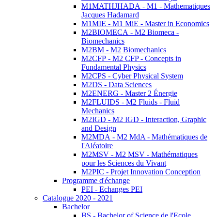
M1MATHJHADA - M1 - Mathematiques
Jacques Hadamard
M1MIE - M1 MiE - Master in Economics
M2BIOMECA - M2 Biomeca -
Biomechanics
M2BM - M2 Biomechanics
M2CFP - M2 CFP - Concepts in
Fundamental Physics
M2CPS - Cyber Physical System
M2DS - Data Sciences
M2ENERG - Master 2 Énergie
M2FLUIDS - M2 Fluids - Fluid
Mechanics
M2IGD - M2 IGD - Interaction, Graphic
and Design
M2MDA - M2 MdA - Mathématiques de
l'Aléatoire
M2MSV - M2 MSV - Mathématiques
pour les Sciences du Vivant
M2PIC - Projet Innovation Conception
Programme d'échange
PEI - Echanges PEI
Catalogue 2020 - 2021
Bachelor
BS - Bachelor of Science de l'Ecole