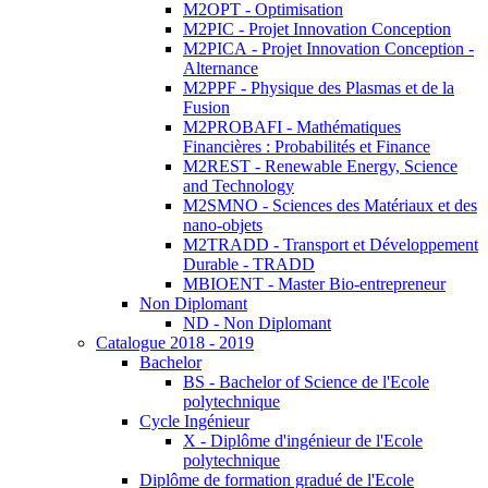
M2OPT - Optimisation
M2PIC - Projet Innovation Conception
M2PICA - Projet Innovation Conception -
Alternance
M2PPF - Physique des Plasmas et de la
Fusion
M2PROBAFI - Mathématiques
Financières : Probabilités et Finance
M2REST - Renewable Energy, Science
and Technology
M2SMNO - Sciences des Matériaux et des
nano-objets
M2TRADD - Transport et Développement
Durable - TRADD
MBIOENT - Master Bio-entrepreneur
Non Diplomant
ND - Non Diplomant
Catalogue 2018 - 2019
Bachelor
BS - Bachelor of Science de l'Ecole
polytechnique
Cycle Ingénieur
X - Diplôme d'ingénieur de l'Ecole
polytechnique
Diplôme de formation gradué de l'Ecole