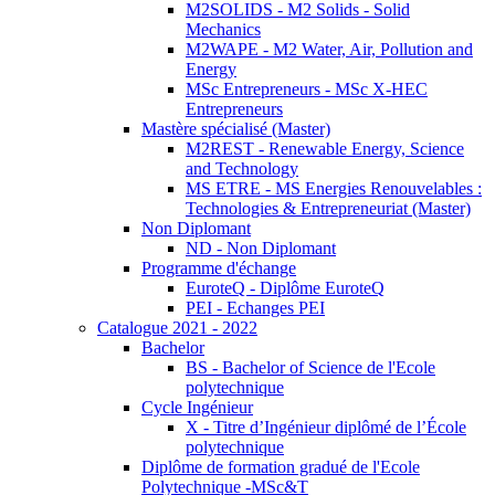
M2SOLIDS - M2 Solids - Solid
Mechanics
M2WAPE - M2 Water, Air, Pollution and
Energy
MSc Entrepreneurs - MSc X-HEC
Entrepreneurs
Mastère spécialisé (Master)
M2REST - Renewable Energy, Science
and Technology
MS ETRE - MS Energies Renouvelables :
Technologies & Entrepreneuriat (Master)
Non Diplomant
ND - Non Diplomant
Programme d'échange
EuroteQ - Diplôme EuroteQ
PEI - Echanges PEI
Catalogue 2021 - 2022
Bachelor
BS - Bachelor of Science de l'Ecole
polytechnique
Cycle Ingénieur
X - Titre d’Ingénieur diplômé de l’École
polytechnique
Diplôme de formation gradué de l'Ecole
Polytechnique -MSc&T