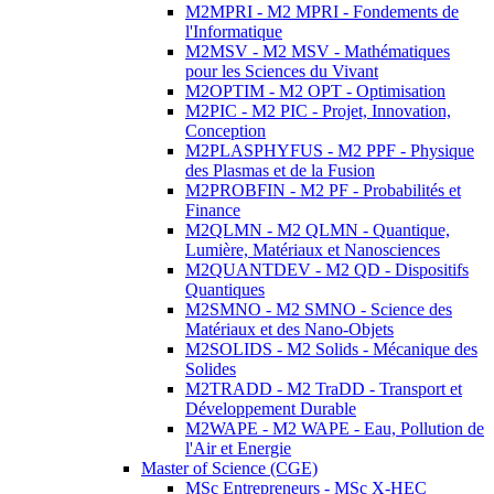
M2MPRI - M2 MPRI - Fondements de
l'Informatique
M2MSV - M2 MSV - Mathématiques
pour les Sciences du Vivant
M2OPTIM - M2 OPT - Optimisation
M2PIC - M2 PIC - Projet, Innovation,
Conception
M2PLASPHYFUS - M2 PPF - Physique
des Plasmas et de la Fusion
M2PROBFIN - M2 PF - Probabilités et
Finance
M2QLMN - M2 QLMN - Quantique,
Lumière, Matériaux et Nanosciences
M2QUANTDEV - M2 QD - Dispositifs
Quantiques
M2SMNO - M2 SMNO - Science des
Matériaux et des Nano-Objets
M2SOLIDS - M2 Solids - Mécanique des
Solides
M2TRADD - M2 TraDD - Transport et
Développement Durable
M2WAPE - M2 WAPE - Eau, Pollution de
l'Air et Energie
Master of Science (CGE)
MSc Entrepreneurs - MSc X-HEC