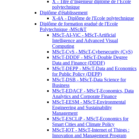
X - Titre d’Ingénieur diplômé de l’École
polytechnique
Diplôme d'établissement
X-4A - Diplôme de l'Ecole polytechnique
Diplôme de formation gradué de l'Ecole
Polytechnique -MSc&T
MScT-AI-ViC - MScT-Artificial
Intelligence and Advanced Visual
Computing
MScT-CyS - MScT-Cybersecurity (CyS)
MScT-DDDF - MScT-Double Degree
Data and Finance (DDDF)
MScT-DEPP - MScT-Data and Economics
for Public Policy (DEPP)
MScT-DSB - MScT-Data Science for
Business
MScT-EDACF - MScT-Economics, Data
Analytics and Corporate Finance
MScT-EESM - MScT-Environmental
Engineering and Sustainability
Management
MScT-ESCLiP - MScT-Economics for
Smart Cities and Climate Policy
MScT-IOT - MScT-Internet of Things :
Innovation and Management Program