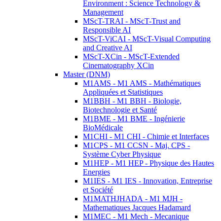
Environment : Science Technology &
Management
MScT-TRAI - MScT-Trust and
Responsible AI
MScT-ViCAI - MScT-Visual Computing
and Creative AI
MScT-XCin - MScT-Extended
Cinematography XCin
Master (DNM)
M1AMS - M1 AMS - Mathématiques
Appliquées et Statistiques
M1BBH - M1 BBH - Biologie,
Biotechnologie et Santé
M1BME - M1 BME - Ingénierie
BioMédicale
M1CHI - M1 CHI - Chimie et Interfaces
M1CPS - M1 CCSN - Maj. CPS -
Système Cyber Physique
M1HEP - M1 HEP - Physique des Hautes
Energies
M1IES - M1 IES - Innovation, Entreprise
et Société
M1MATHJHADA - M1 MJH -
Mathematiques Jacques Hadamard
M1MEC - M1 Mech - Mecanique