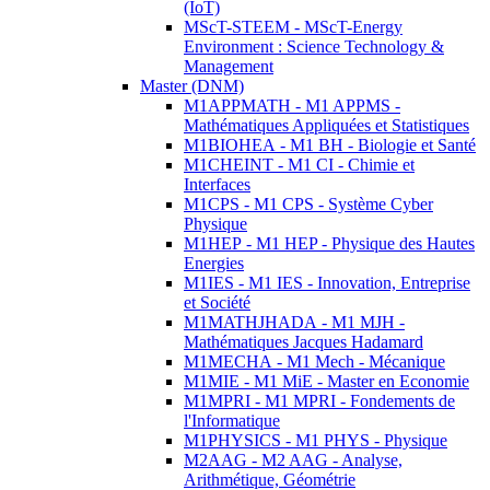
(IoT)
MScT-STEEM - MScT-Energy
Environment : Science Technology &
Management
Master (DNM)
M1APPMATH - M1 APPMS -
Mathématiques Appliquées et Statistiques
M1BIOHEA - M1 BH - Biologie et Santé
M1CHEINT - M1 CI - Chimie et
Interfaces
M1CPS - M1 CPS - Système Cyber
Physique
M1HEP - M1 HEP - Physique des Hautes
Energies
M1IES - M1 IES - Innovation, Entreprise
et Société
M1MATHJHADA - M1 MJH -
Mathématiques Jacques Hadamard
M1MECHA - M1 Mech - Mécanique
M1MIE - M1 MiE - Master en Economie
M1MPRI - M1 MPRI - Fondements de
l'Informatique
M1PHYSICS - M1 PHYS - Physique
M2AAG - M2 AAG - Analyse,
Arithmétique, Géométrie