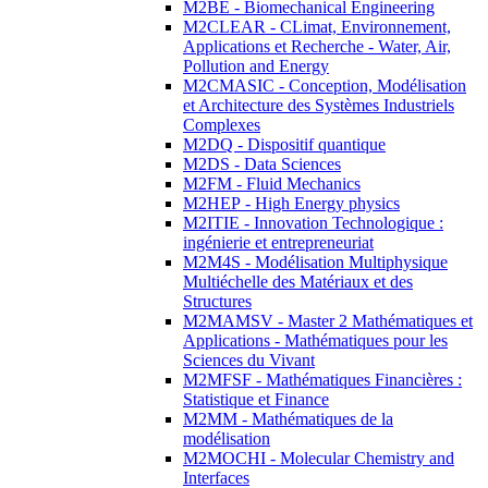
M2BE - Biomechanical Engineering
M2CLEAR - CLimat, Environnement,
Applications et Recherche - Water, Air,
Pollution and Energy
M2CMASIC - Conception, Modélisation
et Architecture des Systèmes Industriels
Complexes
M2DQ - Dispositif quantique
M2DS - Data Sciences
M2FM - Fluid Mechanics
M2HEP - High Energy physics
M2ITIE - Innovation Technologique :
ingénierie et entrepreneuriat
M2M4S - Modélisation Multiphysique
Multiéchelle des Matériaux et des
Structures
M2MAMSV - Master 2 Mathématiques et
Applications - Mathématiques pour les
Sciences du Vivant
M2MFSF - Mathématiques Financières :
Statistique et Finance
M2MM - Mathématiques de la
modélisation
M2MOCHI - Molecular Chemistry and
Interfaces