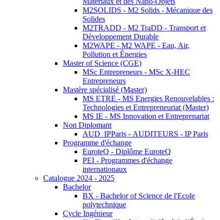
Matériaux et des Nano-Objets
M2SOLIDS - M2 Solids - Mécanique des
Solides
M2TRADD - M2 TraDD - Transport et
Développement Durable
M2WAPE - M2 WAPE - Eau, Air,
Pollution et Énergies
Master of Science (CGE)
MSc Entrepreneurs - MSc X-HEC
Entrepreneurs
Mastère spécialisé (Master)
MS ETRE - MS Energies Renouvelables :
Technologies et Entrepreneuriat (Master)
MS IE - MS Innovation et Entreprenariat
Non Diplomant
AUD_IPParis - AUDITEURS - IP Paris
Programme d'échange
EuroteQ - Diplôme EuroteQ
PEI - Programmes d'échange
internationaux
Catalogue 2024 - 2025
Bachelor
BX - Bachelor of Science de l'Ecole
polytechnique
Cycle Ingénieur