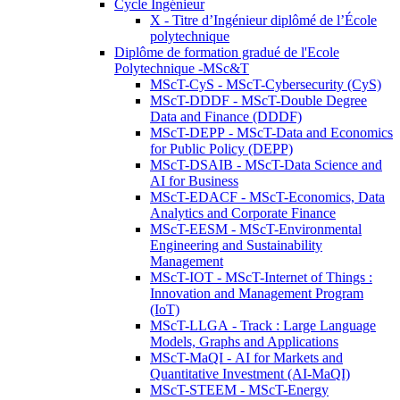
Cycle Ingénieur
X - Titre d’Ingénieur diplômé de l’École
polytechnique
Diplôme de formation gradué de l'Ecole
Polytechnique -MSc&T
MScT-CyS - MScT-Cybersecurity (CyS)
MScT-DDDF - MScT-Double Degree
Data and Finance (DDDF)
MScT-DEPP - MScT-Data and Economics
for Public Policy (DEPP)
MScT-DSAIB - MScT-Data Science and
AI for Business
MScT-EDACF - MScT-Economics, Data
Analytics and Corporate Finance
MScT-EESM - MScT-Environmental
Engineering and Sustainability
Management
MScT-IOT - MScT-Internet of Things :
Innovation and Management Program
(IoT)
MScT-LLGA - Track : Large Language
Models, Graphs and Applications
MScT-MaQI - AI for Markets and
Quantitative Investment (AI-MaQI)
MScT-STEEM - MScT-Energy