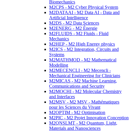
Biomechanics
M2CPS - M2 Cyber Physical System
M2DATAAI - M2 Data AI - Data and
Artificial Intelligence
M2DS - M2 Data Sciences
M2ENERG - M2 Énergie
M2FLUIDS - M2 Fluids - Fluid
Mechanics
M2HEP - M2 High Energy physics
M2ICS - M2 Integration, Circuits and
Systems
M2MATHMOD - M2 Mathematical
Modelling
M2MECENCLI - M2 Mecencli -
Mechanical Engineering for Clinicians
M2MICAS - M2 Machine Learning,
Communications and Security
M2MOCHI - M2 Molecular Chemistry
and Interfaces
M2MSV - M2 MSV - Mathématiques
pour les Sciences du Vivant
M2OPTIM - M2 Optimisation
M2PIC - M2 Projet Innovation Conception
M2QNSLMT - M2 Quantum, Light,
Materials and Nanosciences