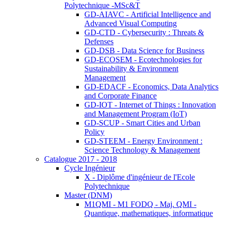
Polytechnique -MSc&T
GD-AIAVC - Artificial Intelligence and
Advanced Visual Computing
GD-CTD - Cybersecurity : Threats &
Defenses
GD-DSB - Data Science for Business
GD-ECOSEM - Ecotechnologies for
Sustainability & Environment
Management
GD-EDACF - Economics, Data Analytics
and Corporate Finance
GD-IOT - Internet of Things : Innovation
and Management Program (IoT)
GD-SCUP - Smart Cities and Urban
Policy
GD-STEEM - Energy Environment :
Science Technology & Management
Catalogue 2017 - 2018
Cycle Ingénieur
X - Diplôme d'ingénieur de l'Ecole
Polytechnique
Master (DNM)
M1QMI - M1 FODQ - Maj. QMI -
Quantique, mathematiques, informatique