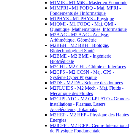
M1MIE - M1 MiE - Master en Economie
M1MPRI - M1 FODQ - Maj. MPRI -
Fondements de l'Informatique
M1PHYS - M1 PHYS - Physique
M1QMI - M1 FODQ - Maj. QMI -
Quantique, Mathematiques, Informatique
M2AAG - M2 AAG - Analyse,
Arithmétique, Géométrie
M2BBH - M2 BBH - Biologie,
Biotechnologie et Santé
M2BME - M2 BME - Ingénierie
BioMédicale
M2CHI - M2 CHI - Chimie et Interfaces
M2CPS - M2 CCSN - Maj. CPS -
Système Cyber Physique
M2DS - M2 DS - Science des données
M2FLUIDS - M2 Mech - Maj. Fluids -
Mecanique des Fluides
M2GIPLATO - M2 GI-PLATO - Grandes
installations - Plasmas, Lasers,
Accélérateurs, Tokamaks
M2HEP - M2 HEP - Physique des Hautes
Energies
M2ICFP - M2 ICFP - Centre International
de Physique Fondamentale