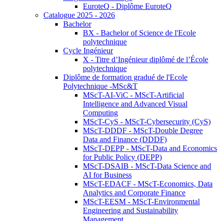
EuroteQ - Diplôme EuroteQ
Catalogue 2025 - 2026
Bachelor
BX - Bachelor of Science de l'Ecole
polytechnique
Cycle Ingénieur
X - Titre d’Ingénieur diplômé de l’École
polytechnique
Diplôme de formation gradué de l'Ecole
Polytechnique -MSc&T
MScT-AI-ViC - MScT-Artificial
Intelligence and Advanced Visual
Computing
MScT-CyS - MScT-Cybersecurity (CyS)
MScT-DDDF - MScT-Double Degree
Data and Finance (DDDF)
MScT-DEPP - MScT-Data and Economics
for Public Policy (DEPP)
MScT-DSAIB - MScT-Data Science and
AI for Business
MScT-EDACF - MScT-Economics, Data
Analytics and Corporate Finance
MScT-EESM - MScT-Environmental
Engineering and Sustainability
Management