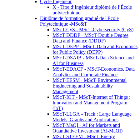
Cycle Ingénieur
X - Titre d’Ingénieur diplômé de l’École
polytechnique
Diplôme de formation gradué de l'Ecole
Polytechnique -MSc&T
MScT-CyS - MScT-Cybersecurity (CyS)
MScT-DDDF - MScT-Double Degree
Data and Finance (DDDF)
MScT-DEPP - MScT-Data and Economics
for Public Policy (DEPP)
MScT-DSAIB - MScT-Data Science and
AI for Business
MScT-EDACF - MScT-Economics, Data
Analytics and Corporate Finance
MScT-EESM - MScT-Environmental
Engineering and Sustainability
Management
MScT-IOT - MScT-Internet of Things :
Innovation and Management Program
(IoT)
MScT-LLGA - Track : Large Language
Models, Graphs and Applications
MScT-MaQI - AI for Markets and
Quantitative Investment (AI-MaQI)
MScT-STEEM - MScT-Energy