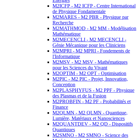
Energies
M2ICFP - M2 ICFP - Centre International
de Physique Fondamentale
M2MARES - M2 PBR - Physique par
Recherche
M2MATHMOD - M2 MM - Modélisation
Mathématique
M2MECENCLI - M2 MECENCLI -
Génie Mécanique pour les Cliniciens
M2MPRI - M2 MPRI - Fondements de
l'Informatique
M2MSV - M2 MSV - Mathématiques
pour les Sciences du Vivant
M2OPTIM - M2 OPT - Optimisation
M2PIC - M2 PIC - Projet, Innovation,
Conception
M2PLASPHYFUS - M2 PPF - Physique
des Plasmas et de la Fusion
M2PROBFIN - M2 PF - Probabilités et
Finance
M2QLMN - M2 QLMN - Quantique,
Lumière, Matériaux et Nanosciences
M2QUANTDEV - M2 QD - Dispositifs
Quantiques
M2SMNO - M2 SMNO - Science des