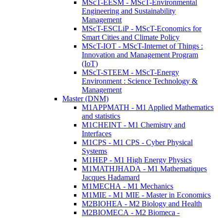
MScT-EESM - MScT-Environmental
Engineering and Sustainability
Management
MScT-ESCLiP - MScT-Economics for
Smart Cities and Climate Policy
MScT-IOT - MScT-Internet of Things :
Innovation and Management Program
(IoT)
MScT-STEEM - MScT-Energy
Environment : Science Technology &
Management
Master (DNM)
M1APPMATH - M1 Applied Mathematics
and statistics
M1CHEINT - M1 Chemistry and
Interfaces
M1CPS - M1 CPS - Cyber Physical
Systems
M1HEP - M1 High Energy Physics
M1MATHJHADA - M1 Mathematiques
Jacques Hadamard
M1MECHA - M1 Mechanics
M1MIE - M1 MIE - Master in Economics
M2BIOHEA - M2 Biology and Health
M2BIOMECA - M2 Biomeca -