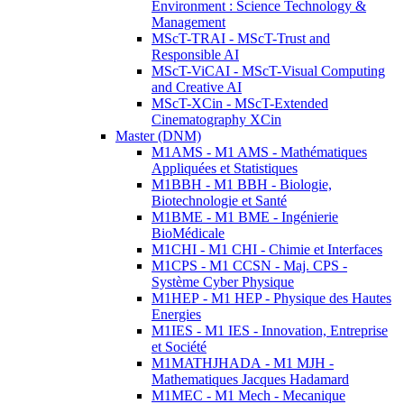
Environment : Science Technology &
Management
MScT-TRAI - MScT-Trust and
Responsible AI
MScT-ViCAI - MScT-Visual Computing
and Creative AI
MScT-XCin - MScT-Extended
Cinematography XCin
Master (DNM)
M1AMS - M1 AMS - Mathématiques
Appliquées et Statistiques
M1BBH - M1 BBH - Biologie,
Biotechnologie et Santé
M1BME - M1 BME - Ingénierie
BioMédicale
M1CHI - M1 CHI - Chimie et Interfaces
M1CPS - M1 CCSN - Maj. CPS -
Système Cyber Physique
M1HEP - M1 HEP - Physique des Hautes
Energies
M1IES - M1 IES - Innovation, Entreprise
et Société
M1MATHJHADA - M1 MJH -
Mathematiques Jacques Hadamard
M1MEC - M1 Mech - Mecanique