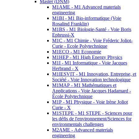
Master (DNM)
M1AME - M1 Advanced materials
engineering
M1BI - M1 Bio-informatique (Voie
Rosalind Franklin)
M1BS - M1 Biologie-Santé - Voie Boris
Ephrussi-X
M1C - M1 Chimie - Voie Fréderic Joliot-
Curie - Ecole Polytechnique
M1ECO - M1 Economie
M1HEP - M1 High Energy Physics
M1I - M1 Informatique - Voie Jacques
Herbrand - X
M1IESVIT - M1 Innovation, Entreprise, et
Société - Voie Innovation technologique
M1MAP - M1 Mathématiques et
Applications - Voie Jacques Hadamard -
École Polytechnique
M1P - M1 Physique - Voie Irène Joliot
Curie - X
M1STEPE - M1 STEPE - Sciences pour
les défis de l'environnement/Sciences for
environmentals challenges
M2AME - Advanced materials
engineering