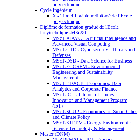
polytechnique
Cycle Ingénieur
X - Titre d’Ingénieur diplômé de l’École
polytechnique
Diplôme de formation gradué de l'Ecole
Polytechnique -MSc&T
MScT-AIAVC - Artificial Intelligence and
Advanced Visual Computing
MScT-CTD - Cybersecurity : Threats and
Defenses
MScT-DSB - Data Science for Business
MScT-ECOSEM - Environmental
Engineering and Sustainability
Management
MScT-EDACF - Economics, Data
Analytics and Corporate Finance
MScT-IOT - Internet of Things :
Innovation and Management Program
(IoT)
MScT-SCUP - Economics for Smart Cities
and Climate Policy
MScT-STEEM - Energy Environment :
Science Technology & Management
Master (DNM)
M1APPMATH - M1 - Applied