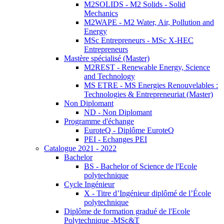
M2SOLIDS - M2 Solids - Solid
Mechanics
M2WAPE - M2 Water, Air, Pollution and
Energy
MSc Entrepreneurs - MSc X-HEC
Entrepreneurs
Mastère spécialisé (Master)
M2REST - Renewable Energy, Science
and Technology
MS ETRE - MS Energies Renouvelables :
Technologies & Entrepreneuriat (Master)
Non Diplomant
ND - Non Diplomant
Programme d'échange
EuroteQ - Diplôme EuroteQ
PEI - Echanges PEI
Catalogue 2021 - 2022
Bachelor
BS - Bachelor of Science de l'Ecole
polytechnique
Cycle Ingénieur
X - Titre d’Ingénieur diplômé de l’École
polytechnique
Diplôme de formation gradué de l'Ecole
Polytechnique -MSc&T