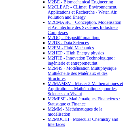
M2BE - Biomechanical Engineering
M2CLEAR - CLimat, Environnement,
Applications et Recherche - Water, Air,
Pollution and Energy
M2CMASIC - Conception, Modélisation
et Architecture des Systèmes Industriels
Complexes
M2DQ - Dispositif quantique
M2DS - Data Sciences
M2FM - Fluid Mechanics
M2HEP - High Energy physics
M2ITIE - Innovation Technologique :
ingénierie et entrepreneuriat
M2M4S - Modélisation Multiphysique
Multiéchelle des Matériaux et des
Structures
M2MAMSV - Master 2 Mathématiques et
Applications - Mathématiques pour les
Sciences du Vivant
M2MFSF - Mathématiques Financières :
Statistique et Finance
M2MM - Mathématiques de la
modélisation
M2MOCHI - Molecular Chemistry and
Interfaces