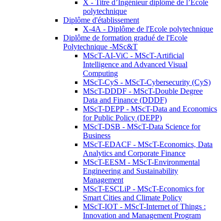
X - Titre d’Ingénieur diplômé de l’École
polytechnique
Diplôme d'établissement
X-4A - Diplôme de l'Ecole polytechnique
Diplôme de formation gradué de l'Ecole
Polytechnique -MSc&T
MScT-AI-ViC - MScT-Artificial
Intelligence and Advanced Visual
Computing
MScT-CyS - MScT-Cybersecurity (CyS)
MScT-DDDF - MScT-Double Degree
Data and Finance (DDDF)
MScT-DEPP - MScT-Data and Economics
for Public Policy (DEPP)
MScT-DSB - MScT-Data Science for
Business
MScT-EDACF - MScT-Economics, Data
Analytics and Corporate Finance
MScT-EESM - MScT-Environmental
Engineering and Sustainability
Management
MScT-ESCLiP - MScT-Economics for
Smart Cities and Climate Policy
MScT-IOT - MScT-Internet of Things :
Innovation and Management Program