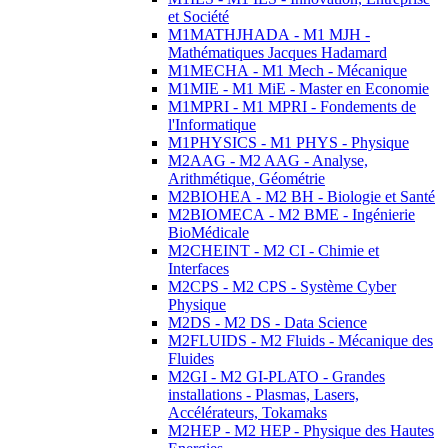
et Société
M1MATHJHADA - M1 MJH -
Mathématiques Jacques Hadamard
M1MECHA - M1 Mech - Mécanique
M1MIE - M1 MiE - Master en Economie
M1MPRI - M1 MPRI - Fondements de
l'Informatique
M1PHYSICS - M1 PHYS - Physique
M2AAG - M2 AAG - Analyse,
Arithmétique, Géométrie
M2BIOHEA - M2 BH - Biologie et Santé
M2BIOMECA - M2 BME - Ingénierie
BioMédicale
M2CHEINT - M2 CI - Chimie et
Interfaces
M2CPS - M2 CPS - Système Cyber
Physique
M2DS - M2 DS - Data Science
M2FLUIDS - M2 Fluids - Mécanique des
Fluides
M2GI - M2 GI-PLATO - Grandes
installations - Plasmas, Lasers,
Accélérateurs, Tokamaks
M2HEP - M2 HEP - Physique des Hautes