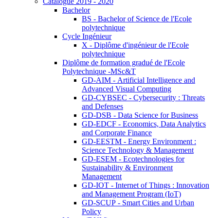
Catalogue 2019 - 2020
Bachelor
BS - Bachelor of Science de l'Ecole
polytechnique
Cycle Ingénieur
X - Diplôme d'ingénieur de l'Ecole
polytechnique
Diplôme de formation gradué de l'Ecole
Polytechnique -MSc&T
GD-AIM - Artificial Intelligence and
Advanced Visual Computing
GD-CYBSEC - Cybersecurity : Threats
and Defenses
GD-DSB - Data Science for Business
GD-EDCF - Economics, Data Analytics
and Corporate Finance
GD-EESTM - Energy Environment :
Science Technology & Management
GD-ESEM - Ecotechnologies for
Sustainability & Environment
Management
GD-IOT - Internet of Things : Innovation
and Management Program (IoT)
GD-SCUP - Smart Cities and Urban
Policy