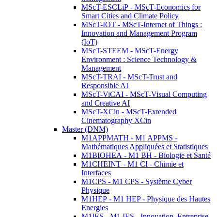
MScT-ESCLiP - MScT-Economics for
Smart Cities and Climate Policy
MScT-IOT - MScT-Internet of Things :
Innovation and Management Program
(IoT)
MScT-STEEM - MScT-Energy
Environment : Science Technology &
Management
MScT-TRAI - MScT-Trust and
Responsible AI
MScT-ViCAI - MScT-Visual Computing
and Creative AI
MScT-XCin - MScT-Extended
Cinematography XCin
Master (DNM)
M1APPMATH - M1 APPMS -
Mathématiques Appliquées et Statistiques
M1BIOHEA - M1 BH - Biologie et Santé
M1CHEINT - M1 CI - Chimie et
Interfaces
M1CPS - M1 CPS - Système Cyber
Physique
M1HEP - M1 HEP - Physique des Hautes
Energies
M1IES - M1 IES - Innovation, Entreprise