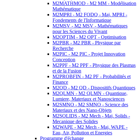
M2MATHMOD - M2 MM - Modélisation
Mathématique
M2MPRI - M2 FODQ - Maj. MPRI -
Fondements de l'Informatique
M2MSV - M2 MSV - Mathématiques
pour les Sciences du Vivant
M2OPTIM - M2 OPT - Optimisation
M2PBR - M2 PBR - Physique par
Recherche
M2PIC - M2 PIC - Projet Innovation
Conception
M2PPF - M2 PPF - Physique des Plasmas
et de la Fusion
M2PROBFIN - M2 PF - Probabilités et
Finance
M2QD - M2 QD - Dispositifs Quantiques
M2QLMN - M2 QLMN - Quantique,
Lumiere, Materiaux et Nanosciences
M2SMNO - M2 SMNO - Science des
Materiaux et des Nano-Objets
M2SOLIDS - M2 Mech - Maj. Solids -
Mecanique des Solides
M2WAPE - M2 Mech - Maj. WAPE -
Eau, Air, Pollution et Energies
Programme d'échange