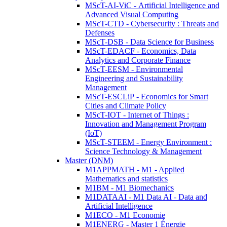
MScT-AI-ViC - Artificial Intelligence and
Advanced Visual Computing
MScT-CTD - Cybersecurity : Threats and
Defenses
MScT-DSB - Data Science for Business
MScT-EDACF - Economics, Data
Analytics and Corporate Finance
MScT-EESM - Environmental
Engineering and Sustainability
Management
MScT-ESCLiP - Economics for Smart
Cities and Climate Policy
MScT-IOT - Internet of Things :
Innovation and Management Program
(IoT)
MScT-STEEM - Energy Environment :
Science Technology & Management
Master (DNM)
M1APPMATH - M1 - Applied
Mathematics and statistics
M1BM - M1 Biomechanics
M1DATAAI - M1 Data AI - Data and
Artificial Intelligence
M1ECO - M1 Economie
M1ENERG - Master 1 Énergie