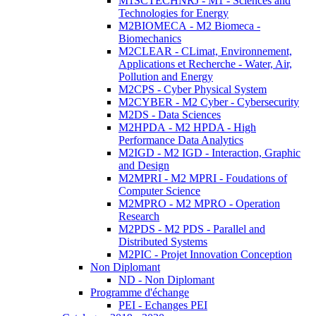
M1SCTECHNRJ - M1 - Sciences and
Technologies for Energy
M2BIOMECA - M2 Biomeca -
Biomechanics
M2CLEAR - CLimat, Environnement,
Applications et Recherche - Water, Air,
Pollution and Energy
M2CPS - Cyber Physical System
M2CYBER - M2 Cyber - Cybersecurity
M2DS - Data Sciences
M2HPDA - M2 HPDA - High
Performance Data Analytics
M2IGD - M2 IGD - Interaction, Graphic
and Design
M2MPRI - M2 MPRI - Foudations of
Computer Science
M2MPRO - M2 MPRO - Operation
Research
M2PDS - M2 PDS - Parallel and
Distributed Systems
M2PIC - Projet Innovation Conception
Non Diplomant
ND - Non Diplomant
Programme d'échange
PEI - Echanges PEI