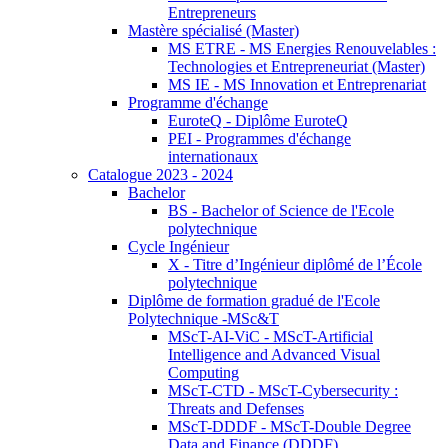
Entrepreneurs
Mastère spécialisé (Master)
MS ETRE - MS Energies Renouvelables :
Technologies et Entrepreneuriat (Master)
MS IE - MS Innovation et Entreprenariat
Programme d'échange
EuroteQ - Diplôme EuroteQ
PEI - Programmes d'échange
internationaux
Catalogue 2023 - 2024
Bachelor
BS - Bachelor of Science de l'Ecole
polytechnique
Cycle Ingénieur
X - Titre d’Ingénieur diplômé de l’École
polytechnique
Diplôme de formation gradué de l'Ecole
Polytechnique -MSc&T
MScT-AI-ViC - MScT-Artificial
Intelligence and Advanced Visual
Computing
MScT-CTD - MScT-Cybersecurity :
Threats and Defenses
MScT-DDDF - MScT-Double Degree
Data and Finance (DDDF)