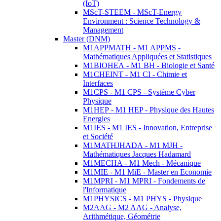
(IoT)
MScT-STEEM - MScT-Energy
Environment : Science Technology &
Management
Master (DNM)
M1APPMATH - M1 APPMS -
Mathématiques Appliquées et Statistiques
M1BIOHEA - M1 BH - Biologie et Santé
M1CHEINT - M1 CI - Chimie et
Interfaces
M1CPS - M1 CPS - Système Cyber
Physique
M1HEP - M1 HEP - Physique des Hautes
Energies
M1IES - M1 IES - Innovation, Entreprise
et Société
M1MATHJHADA - M1 MJH -
Mathématiques Jacques Hadamard
M1MECHA - M1 Mech - Mécanique
M1MIE - M1 MiE - Master en Economie
M1MPRI - M1 MPRI - Fondements de
l'Informatique
M1PHYSICS - M1 PHYS - Physique
M2AAG - M2 AAG - Analyse,
Arithmétique, Géométrie