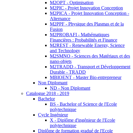
M2OPT - Optimisation
M2PIC - Projet Innovation Conception
M2PICA - Projet Innovation Conception -
Alternance
M2PPF - Physique des Plasmas et de la
Fusion
M2PROBAFI - Mathématiques
Financières : Probabilités et Finance
M2REST - Renewable Energy, Science
and Technology
M2SMNO - Sciences des Matériaux et des
nano-objets
M2TRADD - Transport et Développement
Durable - TRADD
MBIOENT - Master Bio-entrepreneur
Non Diplomant
ND - Non Diplomant
Catalogue 2018 - 2019
Bachelor
BS - Bachelor of Science de l'Ecole
polytechnique
Cycle Ingénieur
X - Diplôme d'ingénieur de l'Ecole
polytechnique
Diplôme de formation gradué de l'Ecole