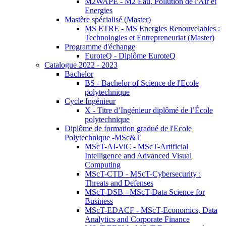
M2WAPE - M2 Eau, Pollution de l'Air et
Energies
Mastère spécialisé (Master)
MS ETRE - MS Energies Renouvelables :
Technologies et Entrepreneuriat (Master)
Programme d'échange
EuroteQ - Diplôme EuroteQ
Catalogue 2022 - 2023
Bachelor
BS - Bachelor of Science de l'Ecole
polytechnique
Cycle Ingénieur
X - Titre d’Ingénieur diplômé de l’École
polytechnique
Diplôme de formation gradué de l'Ecole
Polytechnique -MSc&T
MScT-AI-ViC - MScT-Artificial
Intelligence and Advanced Visual
Computing
MScT-CTD - MScT-Cybersecurity :
Threats and Defenses
MScT-DSB - MScT-Data Science for
Business
MScT-EDACF - MScT-Economics, Data
Analytics and Corporate Finance