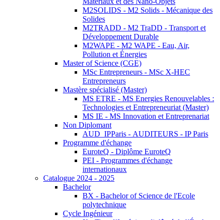
Matériaux et des Nano-Objets
M2SOLIDS - M2 Solids - Mécanique des
Solides
M2TRADD - M2 TraDD - Transport et
Développement Durable
M2WAPE - M2 WAPE - Eau, Air,
Pollution et Énergies
Master of Science (CGE)
MSc Entrepreneurs - MSc X-HEC
Entrepreneurs
Mastère spécialisé (Master)
MS ETRE - MS Energies Renouvelables :
Technologies et Entrepreneuriat (Master)
MS IE - MS Innovation et Entreprenariat
Non Diplomant
AUD_IPParis - AUDITEURS - IP Paris
Programme d'échange
EuroteQ - Diplôme EuroteQ
PEI - Programmes d'échange
internationaux
Catalogue 2024 - 2025
Bachelor
BX - Bachelor of Science de l'Ecole
polytechnique
Cycle Ingénieur