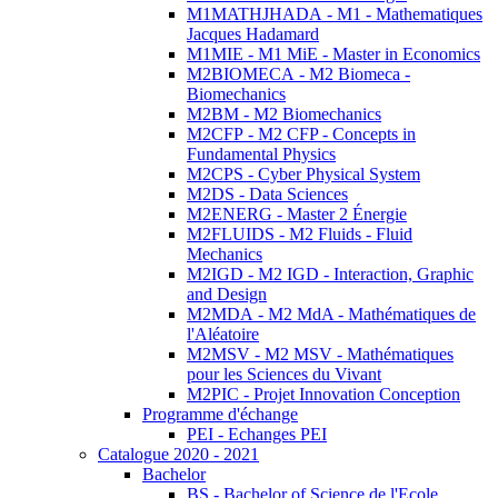
M1MATHJHADA - M1 - Mathematiques
Jacques Hadamard
M1MIE - M1 MiE - Master in Economics
M2BIOMECA - M2 Biomeca -
Biomechanics
M2BM - M2 Biomechanics
M2CFP - M2 CFP - Concepts in
Fundamental Physics
M2CPS - Cyber Physical System
M2DS - Data Sciences
M2ENERG - Master 2 Énergie
M2FLUIDS - M2 Fluids - Fluid
Mechanics
M2IGD - M2 IGD - Interaction, Graphic
and Design
M2MDA - M2 MdA - Mathématiques de
l'Aléatoire
M2MSV - M2 MSV - Mathématiques
pour les Sciences du Vivant
M2PIC - Projet Innovation Conception
Programme d'échange
PEI - Echanges PEI
Catalogue 2020 - 2021
Bachelor
BS - Bachelor of Science de l'Ecole