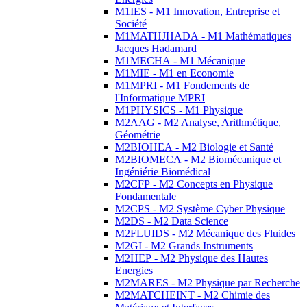
M1IES - M1 Innovation, Entreprise et
Société
M1MATHJHADA - M1 Mathématiques
Jacques Hadamard
M1MECHA - M1 Mécanique
M1MIE - M1 en Economie
M1MPRI - M1 Fondements de
l'Informatique MPRI
M1PHYSICS - M1 Physique
M2AAG - M2 Analyse, Arithmétique,
Géométrie
M2BIOHEA - M2 Biologie et Santé
M2BIOMECA - M2 Biomécanique et
Ingéniérie Biomédical
M2CFP - M2 Concepts en Physique
Fondamentale
M2CPS - M2 Système Cyber Physique
M2DS - M2 Data Science
M2FLUIDS - M2 Mécanique des Fluides
M2GI - M2 Grands Instruments
M2HEP - M2 Physique des Hautes
Energies
M2MARES - M2 Physique par Recherche
M2MATCHEINT - M2 Chimie des