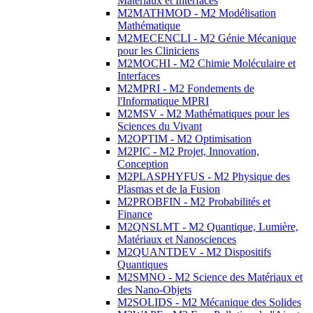
Matériaux et Interfaces
M2MATHMOD - M2 Modélisation
Mathématique
M2MECENCLI - M2 Génie Mécanique
pour les Cliniciens
M2MOCHI - M2 Chimie Moléculaire et
Interfaces
M2MPRI - M2 Fondements de
l'Informatique MPRI
M2MSV - M2 Mathématiques pour les
Sciences du Vivant
M2OPTIM - M2 Optimisation
M2PIC - M2 Projet, Innovation,
Conception
M2PLASPHYFUS - M2 Physique des
Plasmas et de la Fusion
M2PROBFIN - M2 Probabilités et
Finance
M2QNSLMT - M2 Quantique, Lumière,
Matériaux et Nanosciences
M2QUANTDEV - M2 Dispositifs
Quantiques
M2SMNO - M2 Science des Matériaux et
des Nano-Objets
M2SOLIDS - M2 Mécanique des Solides