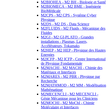
M2BIOHEA - M2 BH - Biologie et Santé
M2BIOMECA - M2 BME - Ingénierie
BioMédicale
M2CPS - M2 CPS - Système Cyber
Physique
M2DS - M2 DS - Data Science
M2FLUIDS - M2 Fluids - Mécanique des
Fluides
M2GI - M2 GI-PLATO - Grandes
installations - Plasmas, Lasers,
Accélérateurs, Tokamaks
M2HEP - M2 HEP - Physique des Hautes
Energies
M2ICFP - M2 ICFP - Centre International
de Physique Fondamentale
M2MACHI - M2 MACHI - Chimie des
Matériaux et Interfaces
M2MARES - M2 PBR - Physique par
Recherche
M2MATHMOD - M2 MM - Modélisation
Mathématique
M2MECENCLI - M2 MECENCLI -
Génie Mécanique pour les Cliniciens
M2MOCHI - M2 MoChI - Chimie
Moléculaire et Interfaces