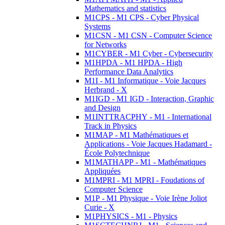
Mathematics and statistics
M1CPS - M1 CPS - Cyber Physical
Systems
M1CSN - M1 CSN - Computer Science
for Networks
M1CYBER - M1 Cyber - Cybersecurity
M1HPDA - M1 HPDA - High
Performance Data Analytics
M1I - M1 Informatique - Voie Jacques
Herbrand - X
M1IGD - M1 IGD - Interaction, Graphic
and Design
M1INTTRACPHY - M1 - International
Track in Physics
M1MAP - M1 Mathématiques et
Applications - Voie Jacques Hadamard -
École Polytechnique
M1MATHAPP - M1 - Mathématiques
Appliquées
M1MPRI - M1 MPRI - Foudations of
Computer Science
M1P - M1 Physique - Voie Irène Joliot
Curie - X
M1PHYSICS - M1 - Physics