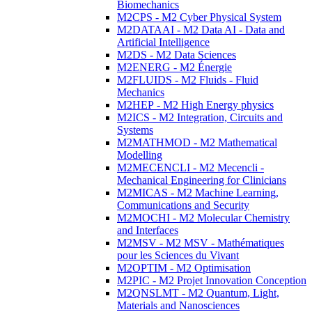
Biomechanics
M2CPS - M2 Cyber Physical System
M2DATAAI - M2 Data AI - Data and
Artificial Intelligence
M2DS - M2 Data Sciences
M2ENERG - M2 Énergie
M2FLUIDS - M2 Fluids - Fluid
Mechanics
M2HEP - M2 High Energy physics
M2ICS - M2 Integration, Circuits and
Systems
M2MATHMOD - M2 Mathematical
Modelling
M2MECENCLI - M2 Mecencli -
Mechanical Engineering for Clinicians
M2MICAS - M2 Machine Learning,
Communications and Security
M2MOCHI - M2 Molecular Chemistry
and Interfaces
M2MSV - M2 MSV - Mathématiques
pour les Sciences du Vivant
M2OPTIM - M2 Optimisation
M2PIC - M2 Projet Innovation Conception
M2QNSLMT - M2 Quantum, Light,
Materials and Nanosciences