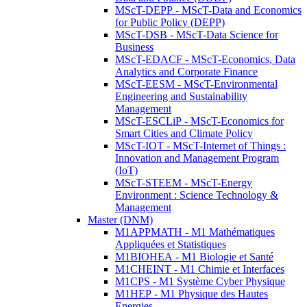
MScT-DEPP - MScT-Data and Economics
for Public Policy (DEPP)
MScT-DSB - MScT-Data Science for
Business
MScT-EDACF - MScT-Economics, Data
Analytics and Corporate Finance
MScT-EESM - MScT-Environmental
Engineering and Sustainability
Management
MScT-ESCLiP - MScT-Economics for
Smart Cities and Climate Policy
MScT-IOT - MScT-Internet of Things :
Innovation and Management Program
(IoT)
MScT-STEEM - MScT-Energy
Environment : Science Technology &
Management
Master (DNM)
M1APPMATH - M1 Mathématiques
Appliquées et Statistiques
M1BIOHEA - M1 Biologie et Santé
M1CHEINT - M1 Chimie et Interfaces
M1CPS - M1 Système Cyber Physique
M1HEP - M1 Physique des Hautes
Energies