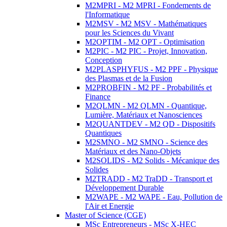
M2MPRI - M2 MPRI - Fondements de
l'Informatique
M2MSV - M2 MSV - Mathématiques
pour les Sciences du Vivant
M2OPTIM - M2 OPT - Optimisation
M2PIC - M2 PIC - Projet, Innovation,
Conception
M2PLASPHYFUS - M2 PPF - Physique
des Plasmas et de la Fusion
M2PROBFIN - M2 PF - Probabilités et
Finance
M2QLMN - M2 QLMN - Quantique,
Lumière, Matériaux et Nanosciences
M2QUANTDEV - M2 QD - Dispositifs
Quantiques
M2SMNO - M2 SMNO - Science des
Matériaux et des Nano-Objets
M2SOLIDS - M2 Solids - Mécanique des
Solides
M2TRADD - M2 TraDD - Transport et
Développement Durable
M2WAPE - M2 WAPE - Eau, Pollution de
l'Air et Energie
Master of Science (CGE)
MSc Entrepreneurs - MSc X-HEC