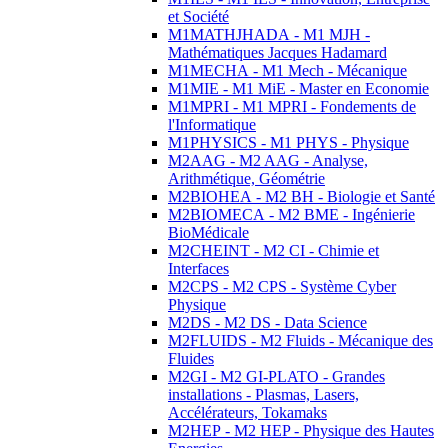
et Société
M1MATHJHADA - M1 MJH -
Mathématiques Jacques Hadamard
M1MECHA - M1 Mech - Mécanique
M1MIE - M1 MiE - Master en Economie
M1MPRI - M1 MPRI - Fondements de
l'Informatique
M1PHYSICS - M1 PHYS - Physique
M2AAG - M2 AAG - Analyse,
Arithmétique, Géométrie
M2BIOHEA - M2 BH - Biologie et Santé
M2BIOMECA - M2 BME - Ingénierie
BioMédicale
M2CHEINT - M2 CI - Chimie et
Interfaces
M2CPS - M2 CPS - Système Cyber
Physique
M2DS - M2 DS - Data Science
M2FLUIDS - M2 Fluids - Mécanique des
Fluides
M2GI - M2 GI-PLATO - Grandes
installations - Plasmas, Lasers,
Accélérateurs, Tokamaks
M2HEP - M2 HEP - Physique des Hautes