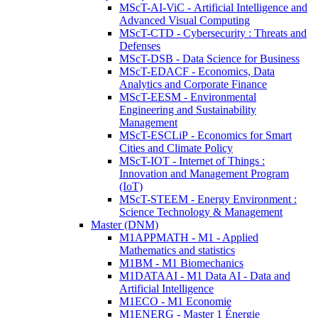
MScT-AI-ViC - Artificial Intelligence and
Advanced Visual Computing
MScT-CTD - Cybersecurity : Threats and
Defenses
MScT-DSB - Data Science for Business
MScT-EDACF - Economics, Data
Analytics and Corporate Finance
MScT-EESM - Environmental
Engineering and Sustainability
Management
MScT-ESCLiP - Economics for Smart
Cities and Climate Policy
MScT-IOT - Internet of Things :
Innovation and Management Program
(IoT)
MScT-STEEM - Energy Environment :
Science Technology & Management
Master (DNM)
M1APPMATH - M1 - Applied
Mathematics and statistics
M1BM - M1 Biomechanics
M1DATAAI - M1 Data AI - Data and
Artificial Intelligence
M1ECO - M1 Economie
M1ENERG - Master 1 Énergie