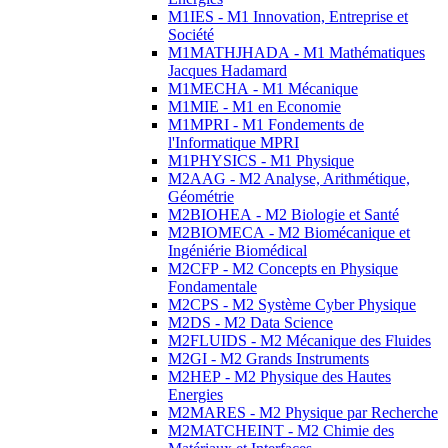
M1IES - M1 Innovation, Entreprise et
Société
M1MATHJHADA - M1 Mathématiques
Jacques Hadamard
M1MECHA - M1 Mécanique
M1MIE - M1 en Economie
M1MPRI - M1 Fondements de
l'Informatique MPRI
M1PHYSICS - M1 Physique
M2AAG - M2 Analyse, Arithmétique,
Géométrie
M2BIOHEA - M2 Biologie et Santé
M2BIOMECA - M2 Biomécanique et
Ingéniérie Biomédical
M2CFP - M2 Concepts en Physique
Fondamentale
M2CPS - M2 Système Cyber Physique
M2DS - M2 Data Science
M2FLUIDS - M2 Mécanique des Fluides
M2GI - M2 Grands Instruments
M2HEP - M2 Physique des Hautes
Energies
M2MARES - M2 Physique par Recherche
M2MATCHEINT - M2 Chimie des