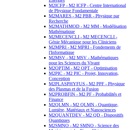
Energies
M2ICFP - M2 ICFP - Centre International
de Physique Fondamentale
M2MARES - M2 PBR - Physique par
Recherche
M2MATHMOD - M2 MM - Modélisation
Mathématique
M2MECENCLI - M2 MECENCLI -
Génie Mécanique pour les Cliniciens
M2MPRI - M2 MPRI - Fondements de
l'Informatique
M2MSV - M2 MSV - Mathématiques
pour les Sciences du Vivant
M2OPTIM - M2 OPT - Optimisation
M2PIC - M2 PIC - Projet, Innovation,
Conception
M2PLASPHYFUS - M2 PPF - Physique
des Plasmas et de la Fusion
M2PROBFIN - M2 PF - Probabilités et
Finance
M2QLMN - M2 QLMN - Quantique,
Lumière, Matériaux et Nanosciences
M2QUANTDEV - M2 QD - Dispositifs
Quantiques
M2SMNO - M2 SMNO - Science des