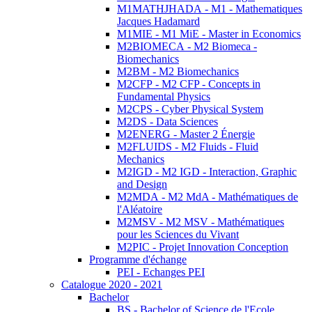
M1MATHJHADA - M1 - Mathematiques
Jacques Hadamard
M1MIE - M1 MiE - Master in Economics
M2BIOMECA - M2 Biomeca -
Biomechanics
M2BM - M2 Biomechanics
M2CFP - M2 CFP - Concepts in
Fundamental Physics
M2CPS - Cyber Physical System
M2DS - Data Sciences
M2ENERG - Master 2 Énergie
M2FLUIDS - M2 Fluids - Fluid
Mechanics
M2IGD - M2 IGD - Interaction, Graphic
and Design
M2MDA - M2 MdA - Mathématiques de
l'Aléatoire
M2MSV - M2 MSV - Mathématiques
pour les Sciences du Vivant
M2PIC - Projet Innovation Conception
Programme d'échange
PEI - Echanges PEI
Catalogue 2020 - 2021
Bachelor
BS - Bachelor of Science de l'Ecole