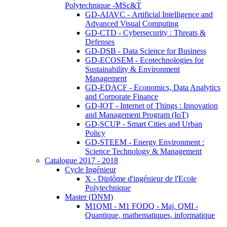
Polytechnique -MSc&T
GD-AIAVC - Artificial Intelligence and
Advanced Visual Computing
GD-CTD - Cybersecurity : Threats &
Defenses
GD-DSB - Data Science for Business
GD-ECOSEM - Ecotechnologies for
Sustainability & Environment
Management
GD-EDACF - Economics, Data Analytics
and Corporate Finance
GD-IOT - Internet of Things : Innovation
and Management Program (IoT)
GD-SCUP - Smart Cities and Urban
Policy
GD-STEEM - Energy Environment :
Science Technology & Management
Catalogue 2017 - 2018
Cycle Ingénieur
X - Diplôme d'ingénieur de l'Ecole
Polytechnique
Master (DNM)
M1QMI - M1 FODQ - Maj. QMI -
Quantique, mathematiques, informatique