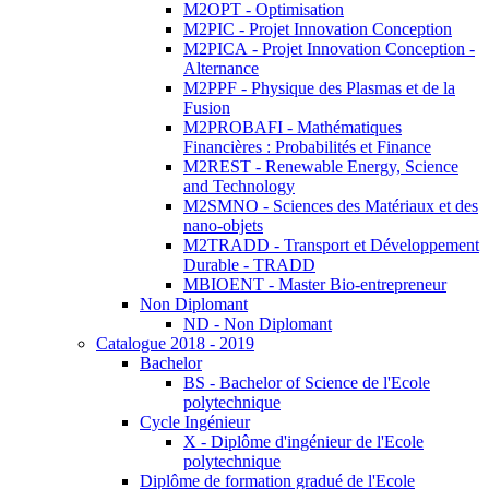
M2OPT - Optimisation
M2PIC - Projet Innovation Conception
M2PICA - Projet Innovation Conception -
Alternance
M2PPF - Physique des Plasmas et de la
Fusion
M2PROBAFI - Mathématiques
Financières : Probabilités et Finance
M2REST - Renewable Energy, Science
and Technology
M2SMNO - Sciences des Matériaux et des
nano-objets
M2TRADD - Transport et Développement
Durable - TRADD
MBIOENT - Master Bio-entrepreneur
Non Diplomant
ND - Non Diplomant
Catalogue 2018 - 2019
Bachelor
BS - Bachelor of Science de l'Ecole
polytechnique
Cycle Ingénieur
X - Diplôme d'ingénieur de l'Ecole
polytechnique
Diplôme de formation gradué de l'Ecole