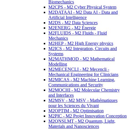
Biomechanics
M2CPS - M2 Cyber Physical System
M2DATAAI - M2 Data AI - Data and
Artificial Intelligence
M2DS - M2 Data Sciences
M2ENERG - M2 Énergie
M2FLUIDS - M2 Fluids - Fluid
Mechanics
M2HEP - M2 High Energy physics
M2ICS - M2 Integration, Circuits and
Systems
M2MATHMOD - M2 Mathematical
Modelling
M2MECENCLI - M2 Mecencli -
Mechanical Engineering for Clinicians
M2MICAS - M2 Machine Learning,
Communications and Security
M2MOCHI - M2 Molecular Chemistry
and Interfaces
M2MSV - M2 MSV - Mathématiques
pour les Sciences du Vivant
M2OPTIM - M2 Optimisation
M2PIC - M2 Projet Innovation Conception
M2QNSLMT - M2 Quantum, Light,
Materials and Nanosciences