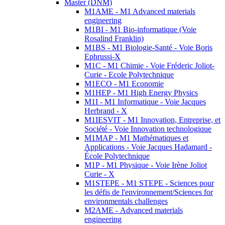
Master (DNM)
M1AME - M1 Advanced materials
engineering
M1BI - M1 Bio-informatique (Voie
Rosalind Franklin)
M1BS - M1 Biologie-Santé - Voie Boris
Ephrussi-X
M1C - M1 Chimie - Voie Fréderic Joliot-
Curie - Ecole Polytechnique
M1ECO - M1 Economie
M1HEP - M1 High Energy Physics
M1I - M1 Informatique - Voie Jacques
Herbrand - X
M1IESVIT - M1 Innovation, Entreprise, et
Société - Voie Innovation technologique
M1MAP - M1 Mathématiques et
Applications - Voie Jacques Hadamard -
École Polytechnique
M1P - M1 Physique - Voie Irène Joliot
Curie - X
M1STEPE - M1 STEPE - Sciences pour
les défis de l'environnement/Sciences for
environmentals challenges
M2AME - Advanced materials
engineering