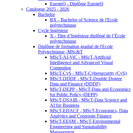
EuroteQ - Diplôme EuroteQ
Catalogue 2025 - 2026
Bachelor
BX - Bachelor of Science de l'Ecole
polytechnique
Cycle Ingénieur
X - Titre d’Ingénieur diplômé de l’École
polytechnique
Diplôme de formation gradué de l'Ecole
Polytechnique -MSc&T
MScT-AI-ViC - MScT-Artificial
Intelligence and Advanced Visual
Computing
MScT-CyS - MScT-Cybersecurity (CyS)
MScT-DDDF - MScT-Double Degree
Data and Finance (DDDF)
MScT-DEPP - MScT-Data and Economics
for Public Policy (DEPP)
MScT-DSAIB - MScT-Data Science and
AI for Business
MScT-EDACF - MScT-Economics, Data
Analytics and Corporate Finance
MScT-EESM - MScT-Environmental
Engineering and Sustainability
Management