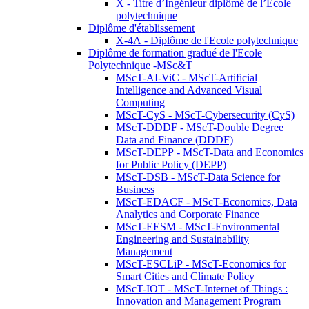
X - Titre d’Ingénieur diplômé de l’École
polytechnique
Diplôme d'établissement
X-4A - Diplôme de l'Ecole polytechnique
Diplôme de formation gradué de l'Ecole
Polytechnique -MSc&T
MScT-AI-ViC - MScT-Artificial
Intelligence and Advanced Visual
Computing
MScT-CyS - MScT-Cybersecurity (CyS)
MScT-DDDF - MScT-Double Degree
Data and Finance (DDDF)
MScT-DEPP - MScT-Data and Economics
for Public Policy (DEPP)
MScT-DSB - MScT-Data Science for
Business
MScT-EDACF - MScT-Economics, Data
Analytics and Corporate Finance
MScT-EESM - MScT-Environmental
Engineering and Sustainability
Management
MScT-ESCLiP - MScT-Economics for
Smart Cities and Climate Policy
MScT-IOT - MScT-Internet of Things :
Innovation and Management Program