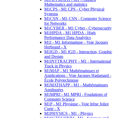
Mathematics and statistics
M1CPS - M1 CPS - Cyber Physical
Systems
M1CSN - M1 CSN - Computer Science
for Networks
M1CYBER - M1 Cyber - Cybersecurity
M1HPDA - M1 HPDA - High
Performance Data Analytics
M1I - M1 Informatique - Voie Jacques
Herbrand - X
M1IGD - M1 IGD - Interaction, Graphic
and Design
M1INTTRACPHY - M1 - International
Track in Physics
M1MAP - M1 Mathématiques et
Applications - Voie Jacques Hadamard -
École Polytechnique
M1MATHAPP - M1 - Mathématiques
Appliquées
M1MPRI - M1 MPRI - Foudations of
Computer Science
M1P - M1 Physique - Voie Irène Joliot
Curie - X
M1PHYSICS - M1 - Physics