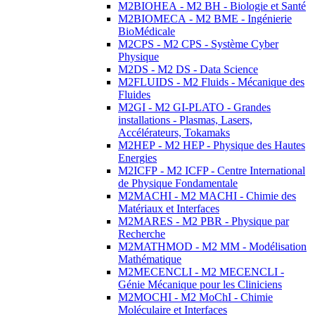
M2BIOHEA - M2 BH - Biologie et Santé
M2BIOMECA - M2 BME - Ingénierie
BioMédicale
M2CPS - M2 CPS - Système Cyber
Physique
M2DS - M2 DS - Data Science
M2FLUIDS - M2 Fluids - Mécanique des
Fluides
M2GI - M2 GI-PLATO - Grandes
installations - Plasmas, Lasers,
Accélérateurs, Tokamaks
M2HEP - M2 HEP - Physique des Hautes
Energies
M2ICFP - M2 ICFP - Centre International
de Physique Fondamentale
M2MACHI - M2 MACHI - Chimie des
Matériaux et Interfaces
M2MARES - M2 PBR - Physique par
Recherche
M2MATHMOD - M2 MM - Modélisation
Mathématique
M2MECENCLI - M2 MECENCLI -
Génie Mécanique pour les Cliniciens
M2MOCHI - M2 MoChI - Chimie
Moléculaire et Interfaces