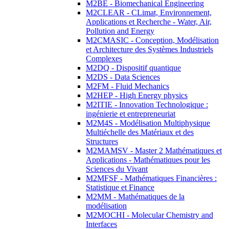
M2BE - Biomechanical Engineering
M2CLEAR - CLimat, Environnement,
Applications et Recherche - Water, Air,
Pollution and Energy
M2CMASIC - Conception, Modélisation
et Architecture des Systèmes Industriels
Complexes
M2DQ - Dispositif quantique
M2DS - Data Sciences
M2FM - Fluid Mechanics
M2HEP - High Energy physics
M2ITIE - Innovation Technologique :
ingénierie et entrepreneuriat
M2M4S - Modélisation Multiphysique
Multiéchelle des Matériaux et des
Structures
M2MAMSV - Master 2 Mathématiques et
Applications - Mathématiques pour les
Sciences du Vivant
M2MFSF - Mathématiques Financières :
Statistique et Finance
M2MM - Mathématiques de la
modélisation
M2MOCHI - Molecular Chemistry and
Interfaces