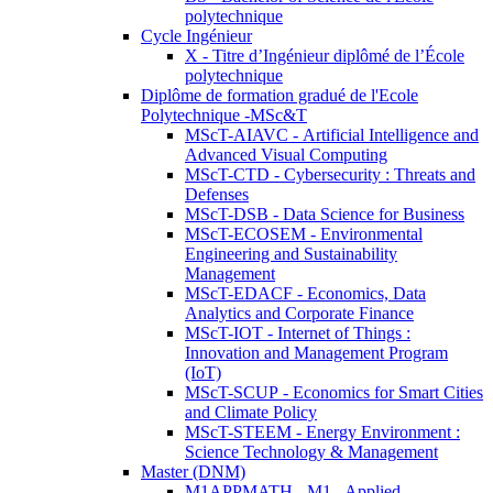
polytechnique
Cycle Ingénieur
X - Titre d’Ingénieur diplômé de l’École
polytechnique
Diplôme de formation gradué de l'Ecole
Polytechnique -MSc&T
MScT-AIAVC - Artificial Intelligence and
Advanced Visual Computing
MScT-CTD - Cybersecurity : Threats and
Defenses
MScT-DSB - Data Science for Business
MScT-ECOSEM - Environmental
Engineering and Sustainability
Management
MScT-EDACF - Economics, Data
Analytics and Corporate Finance
MScT-IOT - Internet of Things :
Innovation and Management Program
(IoT)
MScT-SCUP - Economics for Smart Cities
and Climate Policy
MScT-STEEM - Energy Environment :
Science Technology & Management
Master (DNM)
M1APPMATH - M1 - Applied