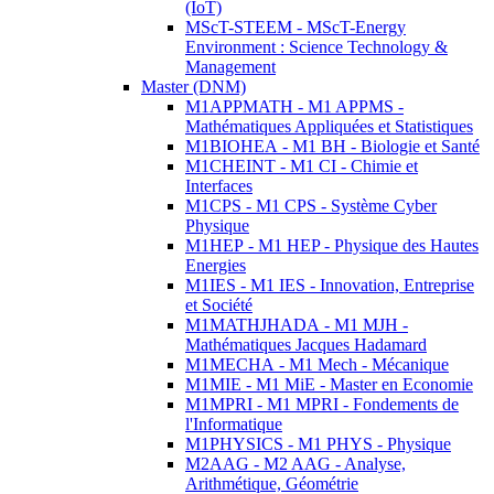
(IoT)
MScT-STEEM - MScT-Energy
Environment : Science Technology &
Management
Master (DNM)
M1APPMATH - M1 APPMS -
Mathématiques Appliquées et Statistiques
M1BIOHEA - M1 BH - Biologie et Santé
M1CHEINT - M1 CI - Chimie et
Interfaces
M1CPS - M1 CPS - Système Cyber
Physique
M1HEP - M1 HEP - Physique des Hautes
Energies
M1IES - M1 IES - Innovation, Entreprise
et Société
M1MATHJHADA - M1 MJH -
Mathématiques Jacques Hadamard
M1MECHA - M1 Mech - Mécanique
M1MIE - M1 MiE - Master en Economie
M1MPRI - M1 MPRI - Fondements de
l'Informatique
M1PHYSICS - M1 PHYS - Physique
M2AAG - M2 AAG - Analyse,
Arithmétique, Géométrie