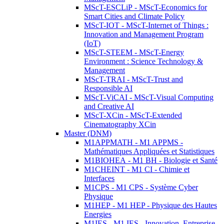
MScT-ESCLiP - MScT-Economics for
Smart Cities and Climate Policy
MScT-IOT - MScT-Internet of Things :
Innovation and Management Program
(IoT)
MScT-STEEM - MScT-Energy
Environment : Science Technology &
Management
MScT-TRAI - MScT-Trust and
Responsible AI
MScT-ViCAI - MScT-Visual Computing
and Creative AI
MScT-XCin - MScT-Extended
Cinematography XCin
Master (DNM)
M1APPMATH - M1 APPMS -
Mathématiques Appliquées et Statistiques
M1BIOHEA - M1 BH - Biologie et Santé
M1CHEINT - M1 CI - Chimie et
Interfaces
M1CPS - M1 CPS - Système Cyber
Physique
M1HEP - M1 HEP - Physique des Hautes
Energies
M1IES - M1 IES - Innovation, Entreprise