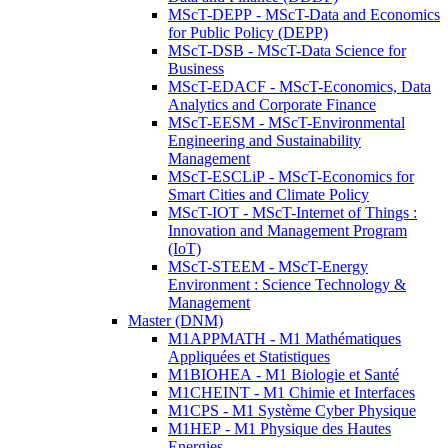
MScT-DEPP - MScT-Data and Economics
for Public Policy (DEPP)
MScT-DSB - MScT-Data Science for
Business
MScT-EDACF - MScT-Economics, Data
Analytics and Corporate Finance
MScT-EESM - MScT-Environmental
Engineering and Sustainability
Management
MScT-ESCLiP - MScT-Economics for
Smart Cities and Climate Policy
MScT-IOT - MScT-Internet of Things :
Innovation and Management Program
(IoT)
MScT-STEEM - MScT-Energy
Environment : Science Technology &
Management
Master (DNM)
M1APPMATH - M1 Mathématiques
Appliquées et Statistiques
M1BIOHEA - M1 Biologie et Santé
M1CHEINT - M1 Chimie et Interfaces
M1CPS - M1 Système Cyber Physique
M1HEP - M1 Physique des Hautes
Energies