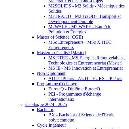
Matériaux et des Nano-Objets
M2SOLIDS - M2 Solids - Mécanique des
Solides
M2TRADD - M2 TraDD - Transport et
Développement Durable
M2WAPE - M2 WAPE - Eau, Air,
Pollution et Énergies
Master of Science (CGE)
MSc Entrepreneurs - MSc X-HEC
Entrepreneurs
Mastère spécialisé (Master)
MS ETRE - MS Energies Renouvelables :
Technologies et Entrepreneuriat (Master)
MS IE - MS Innovation et Entreprenariat
Non Diplomant
AUD_IPParis - AUDITEURS - IP Paris
Programme d'échange
EuroteQ - Diplôme EuroteQ
PEI - Programmes d'échange
internationaux
Catalogue 2024 - 2025
Bachelor
BX - Bachelor of Science de l'Ecole
polytechnique
Cycle Ingénieur