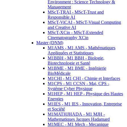
Environment : Science Technology &
Management
MScT-TRAI - MScT-Trust and
Responsible AI
MScT-ViCAI - MScT-Visual Computing
and Creative AI
MScT-XCin - MScT-Extended
Cinematography XCin
Master (DNM)
M1AMS - M1 AMS - Mathématiques
Appliquées et Statistiques
M1BBH - M1 BBH - Biologie,
Biotechnologie et Santé
M1BME - M1 BME - Ingénierie
BioMédicale
M1CHI - M1 CHI - Chimie et Interfaces
M1CPS - M1 CCSN - Maj. CPS -
Système Cyber Physique
M1HEP - M1 HEP - Physique des Hautes
Energies
M1IES - M1 IES - Innovation, Entreprise
et Société
M1MATHJHADA - M1 MJH -
Mathematiques Jacques Hadamard
M1MEC - M1 Mech - Mecanique