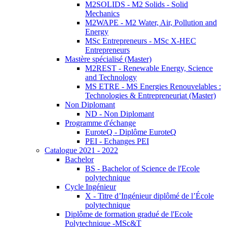
M2SOLIDS - M2 Solids - Solid
Mechanics
M2WAPE - M2 Water, Air, Pollution and
Energy
MSc Entrepreneurs - MSc X-HEC
Entrepreneurs
Mastère spécialisé (Master)
M2REST - Renewable Energy, Science
and Technology
MS ETRE - MS Energies Renouvelables :
Technologies & Entrepreneuriat (Master)
Non Diplomant
ND - Non Diplomant
Programme d'échange
EuroteQ - Diplôme EuroteQ
PEI - Echanges PEI
Catalogue 2021 - 2022
Bachelor
BS - Bachelor of Science de l'Ecole
polytechnique
Cycle Ingénieur
X - Titre d’Ingénieur diplômé de l’École
polytechnique
Diplôme de formation gradué de l'Ecole
Polytechnique -MSc&T