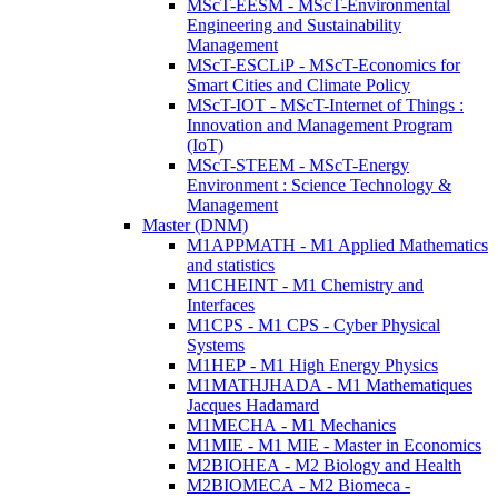
MScT-EESM - MScT-Environmental
Engineering and Sustainability
Management
MScT-ESCLiP - MScT-Economics for
Smart Cities and Climate Policy
MScT-IOT - MScT-Internet of Things :
Innovation and Management Program
(IoT)
MScT-STEEM - MScT-Energy
Environment : Science Technology &
Management
Master (DNM)
M1APPMATH - M1 Applied Mathematics
and statistics
M1CHEINT - M1 Chemistry and
Interfaces
M1CPS - M1 CPS - Cyber Physical
Systems
M1HEP - M1 High Energy Physics
M1MATHJHADA - M1 Mathematiques
Jacques Hadamard
M1MECHA - M1 Mechanics
M1MIE - M1 MIE - Master in Economics
M2BIOHEA - M2 Biology and Health
M2BIOMECA - M2 Biomeca -