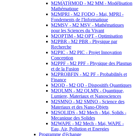
M2MATHMOD - M2 MM - Modélisation
Mathématique
M2MPRI - M2 FODQ - Maj. MPRI -
Fondements de l'Informatique
M2MSV - M2 MSV - Mathématiques
pour les Sciences du Vivant
M2OPTIM - M2 OPT - Optimisation
M2PBR - M2 PBR - Physique par
Recherche
M2PIC - M2 PIC - Projet Innovation
Conception
M2PPF - M2 PPF - Physique des Plasmas
et de la Fusion
M2PROBFIN - M2 PF - Probabilités et
Finance
M2QD - M2 QD - Dispositifs Quantiques
M2QLMN - M2 QLMN - Quantique,
Lumiere, Materiaux et Nanosciences
M2SMNO - M2 SMNO - Science des
Materiaux et des Nano-Objets
M2SOLIDS - M2 Mech - Maj. Solids -
Mecanique des Solides
M2WAPE - M2 Mech - Maj. WAPE -
Eau, Air, Pollution et Energies
Programme d'échange