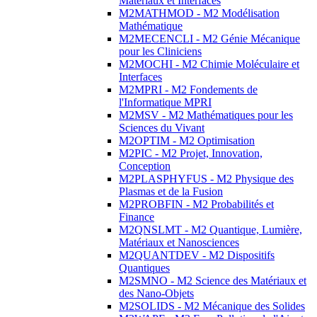
Matériaux et Interfaces
M2MATHMOD - M2 Modélisation
Mathématique
M2MECENCLI - M2 Génie Mécanique
pour les Cliniciens
M2MOCHI - M2 Chimie Moléculaire et
Interfaces
M2MPRI - M2 Fondements de
l'Informatique MPRI
M2MSV - M2 Mathématiques pour les
Sciences du Vivant
M2OPTIM - M2 Optimisation
M2PIC - M2 Projet, Innovation,
Conception
M2PLASPHYFUS - M2 Physique des
Plasmas et de la Fusion
M2PROBFIN - M2 Probabilités et
Finance
M2QNSLMT - M2 Quantique, Lumière,
Matériaux et Nanosciences
M2QUANTDEV - M2 Dispositifs
Quantiques
M2SMNO - M2 Science des Matériaux et
des Nano-Objets
M2SOLIDS - M2 Mécanique des Solides