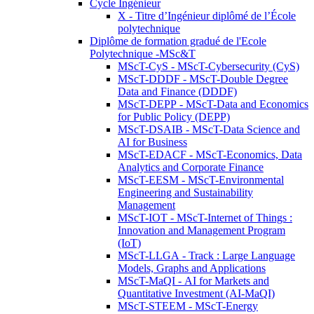
Cycle Ingénieur
X - Titre d’Ingénieur diplômé de l’École
polytechnique
Diplôme de formation gradué de l'Ecole
Polytechnique -MSc&T
MScT-CyS - MScT-Cybersecurity (CyS)
MScT-DDDF - MScT-Double Degree
Data and Finance (DDDF)
MScT-DEPP - MScT-Data and Economics
for Public Policy (DEPP)
MScT-DSAIB - MScT-Data Science and
AI for Business
MScT-EDACF - MScT-Economics, Data
Analytics and Corporate Finance
MScT-EESM - MScT-Environmental
Engineering and Sustainability
Management
MScT-IOT - MScT-Internet of Things :
Innovation and Management Program
(IoT)
MScT-LLGA - Track : Large Language
Models, Graphs and Applications
MScT-MaQI - AI for Markets and
Quantitative Investment (AI-MaQI)
MScT-STEEM - MScT-Energy