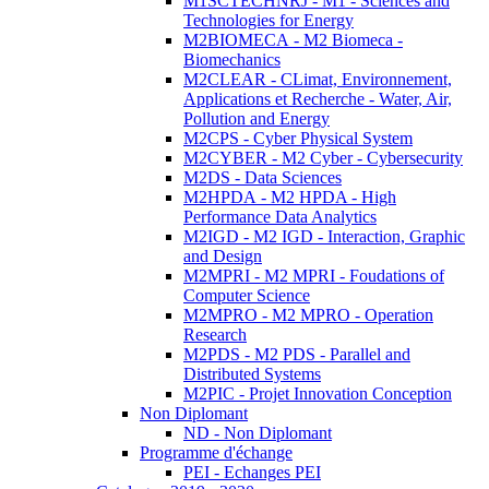
M1SCTECHNRJ - M1 - Sciences and
Technologies for Energy
M2BIOMECA - M2 Biomeca -
Biomechanics
M2CLEAR - CLimat, Environnement,
Applications et Recherche - Water, Air,
Pollution and Energy
M2CPS - Cyber Physical System
M2CYBER - M2 Cyber - Cybersecurity
M2DS - Data Sciences
M2HPDA - M2 HPDA - High
Performance Data Analytics
M2IGD - M2 IGD - Interaction, Graphic
and Design
M2MPRI - M2 MPRI - Foudations of
Computer Science
M2MPRO - M2 MPRO - Operation
Research
M2PDS - M2 PDS - Parallel and
Distributed Systems
M2PIC - Projet Innovation Conception
Non Diplomant
ND - Non Diplomant
Programme d'échange
PEI - Echanges PEI