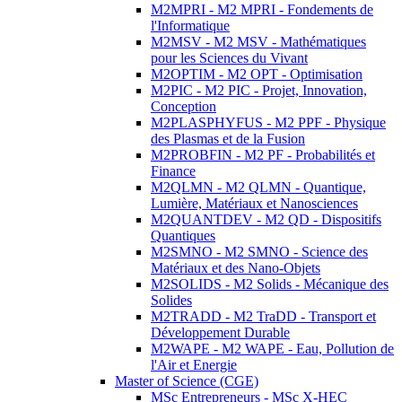
M2MPRI - M2 MPRI - Fondements de
l'Informatique
M2MSV - M2 MSV - Mathématiques
pour les Sciences du Vivant
M2OPTIM - M2 OPT - Optimisation
M2PIC - M2 PIC - Projet, Innovation,
Conception
M2PLASPHYFUS - M2 PPF - Physique
des Plasmas et de la Fusion
M2PROBFIN - M2 PF - Probabilités et
Finance
M2QLMN - M2 QLMN - Quantique,
Lumière, Matériaux et Nanosciences
M2QUANTDEV - M2 QD - Dispositifs
Quantiques
M2SMNO - M2 SMNO - Science des
Matériaux et des Nano-Objets
M2SOLIDS - M2 Solids - Mécanique des
Solides
M2TRADD - M2 TraDD - Transport et
Développement Durable
M2WAPE - M2 WAPE - Eau, Pollution de
l'Air et Energie
Master of Science (CGE)
MSc Entrepreneurs - MSc X-HEC