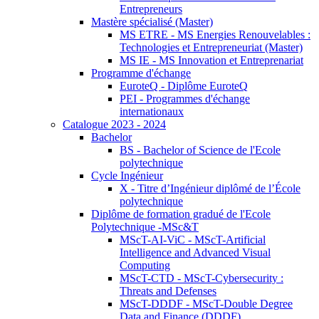
Entrepreneurs
Mastère spécialisé (Master)
MS ETRE - MS Energies Renouvelables :
Technologies et Entrepreneuriat (Master)
MS IE - MS Innovation et Entreprenariat
Programme d'échange
EuroteQ - Diplôme EuroteQ
PEI - Programmes d'échange
internationaux
Catalogue 2023 - 2024
Bachelor
BS - Bachelor of Science de l'Ecole
polytechnique
Cycle Ingénieur
X - Titre d’Ingénieur diplômé de l’École
polytechnique
Diplôme de formation gradué de l'Ecole
Polytechnique -MSc&T
MScT-AI-ViC - MScT-Artificial
Intelligence and Advanced Visual
Computing
MScT-CTD - MScT-Cybersecurity :
Threats and Defenses
MScT-DDDF - MScT-Double Degree
Data and Finance (DDDF)