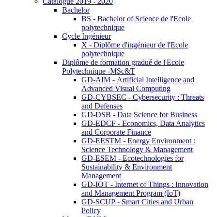
Catalogue 2019 - 2020
Bachelor
BS - Bachelor of Science de l'Ecole
polytechnique
Cycle Ingénieur
X - Diplôme d'ingénieur de l'Ecole
polytechnique
Diplôme de formation gradué de l'Ecole
Polytechnique -MSc&T
GD-AIM - Artificial Intelligence and
Advanced Visual Computing
GD-CYBSEC - Cybersecurity : Threats
and Defenses
GD-DSB - Data Science for Business
GD-EDCF - Economics, Data Analytics
and Corporate Finance
GD-EESTM - Energy Environment :
Science Technology & Management
GD-ESEM - Ecotechnologies for
Sustainability & Environment
Management
GD-IOT - Internet of Things : Innovation
and Management Program (IoT)
GD-SCUP - Smart Cities and Urban
Policy