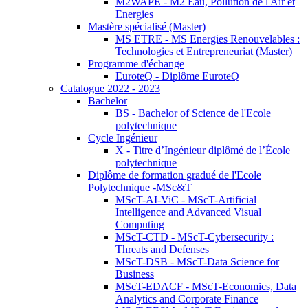
M2WAPE - M2 Eau, Pollution de l'Air et
Energies
Mastère spécialisé (Master)
MS ETRE - MS Energies Renouvelables :
Technologies et Entrepreneuriat (Master)
Programme d'échange
EuroteQ - Diplôme EuroteQ
Catalogue 2022 - 2023
Bachelor
BS - Bachelor of Science de l'Ecole
polytechnique
Cycle Ingénieur
X - Titre d’Ingénieur diplômé de l’École
polytechnique
Diplôme de formation gradué de l'Ecole
Polytechnique -MSc&T
MScT-AI-ViC - MScT-Artificial
Intelligence and Advanced Visual
Computing
MScT-CTD - MScT-Cybersecurity :
Threats and Defenses
MScT-DSB - MScT-Data Science for
Business
MScT-EDACF - MScT-Economics, Data
Analytics and Corporate Finance