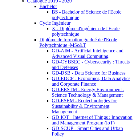
Catalogue 2019 - 2020
Bachelor
BS - Bachelor of Science de l'Ecole
polytechnique
Cycle Ingénieur
X - Diplôme d'ingénieur de l'Ecole
polytechnique
Diplôme de formation gradué de l'Ecole
Polytechnique -MSc&T
GD-AIM - Artificial Intelligence and
Advanced Visual Computing
GD-CYBSEC - Cybersecurity : Threats
and Defenses
GD-DSB - Data Science for Business
GD-EDCF - Economics, Data Analytics
and Corporate Finance
GD-EESTM - Energy Environment :
Science Technology & Management
GD-ESEM - Ecotechnologies for
Sustainability & Environment
Management
GD-IOT - Internet of Things : Innovation
and Management Program (IoT)
GD-SCUP - Smart Cities and Urban
Policy