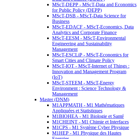
MScT-DEPP - MScT-Data and Economics
for Public Policy (DEPP)
MScT-DSB - MScT-Data Science for
Business
MScT-EDACF - MScT-Economics, Data
Analytics and Corporate Finance
MScT-EESM - MScT-Environmental
Engineering and Sustainability
Management
MScT-ESCLiP - MScT-Economics for
Smart Cities and Climate Policy
MScT-IOT - MScT-Internet of Things :
Innovation and Management Program
(IoT)
MScT-STEEM - MScT-Energy
Environment : Science Technology &
Management
Master (DNM)
M1APPMATH - M1 Mathématiques
Appliquées et Statistiques
M1BIOHEA - M1 Biologie et Santé
M1CHEINT - M1 Chimie et Interfaces
M1CPS - M1 Système Cyber Physique
M1HEP - M1 Physique des Hautes
Energies