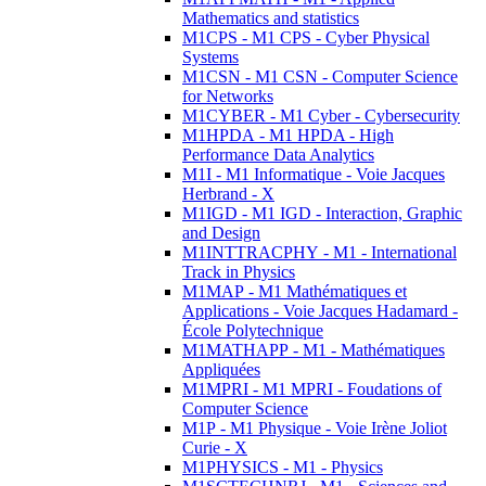
Mathematics and statistics
M1CPS - M1 CPS - Cyber Physical
Systems
M1CSN - M1 CSN - Computer Science
for Networks
M1CYBER - M1 Cyber - Cybersecurity
M1HPDA - M1 HPDA - High
Performance Data Analytics
M1I - M1 Informatique - Voie Jacques
Herbrand - X
M1IGD - M1 IGD - Interaction, Graphic
and Design
M1INTTRACPHY - M1 - International
Track in Physics
M1MAP - M1 Mathématiques et
Applications - Voie Jacques Hadamard -
École Polytechnique
M1MATHAPP - M1 - Mathématiques
Appliquées
M1MPRI - M1 MPRI - Foudations of
Computer Science
M1P - M1 Physique - Voie Irène Joliot
Curie - X
M1PHYSICS - M1 - Physics