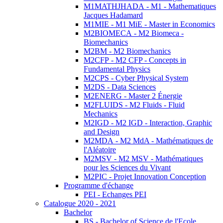
M1MATHJHADA - M1 - Mathematiques
Jacques Hadamard
M1MIE - M1 MiE - Master in Economics
M2BIOMECA - M2 Biomeca -
Biomechanics
M2BM - M2 Biomechanics
M2CFP - M2 CFP - Concepts in
Fundamental Physics
M2CPS - Cyber Physical System
M2DS - Data Sciences
M2ENERG - Master 2 Énergie
M2FLUIDS - M2 Fluids - Fluid
Mechanics
M2IGD - M2 IGD - Interaction, Graphic
and Design
M2MDA - M2 MdA - Mathématiques de
l'Aléatoire
M2MSV - M2 MSV - Mathématiques
pour les Sciences du Vivant
M2PIC - Projet Innovation Conception
Programme d'échange
PEI - Echanges PEI
Catalogue 2020 - 2021
Bachelor
BS - Bachelor of Science de l'Ecole