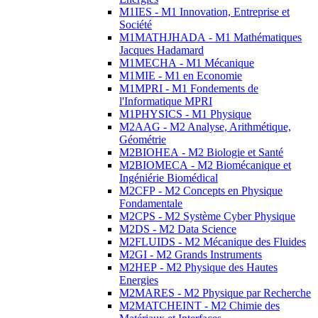
M1IES - M1 Innovation, Entreprise et
Société
M1MATHJHADA - M1 Mathématiques
Jacques Hadamard
M1MECHA - M1 Mécanique
M1MIE - M1 en Economie
M1MPRI - M1 Fondements de
l'Informatique MPRI
M1PHYSICS - M1 Physique
M2AAG - M2 Analyse, Arithmétique,
Géométrie
M2BIOHEA - M2 Biologie et Santé
M2BIOMECA - M2 Biomécanique et
Ingéniérie Biomédical
M2CFP - M2 Concepts en Physique
Fondamentale
M2CPS - M2 Système Cyber Physique
M2DS - M2 Data Science
M2FLUIDS - M2 Mécanique des Fluides
M2GI - M2 Grands Instruments
M2HEP - M2 Physique des Hautes
Energies
M2MARES - M2 Physique par Recherche
M2MATCHEINT - M2 Chimie des