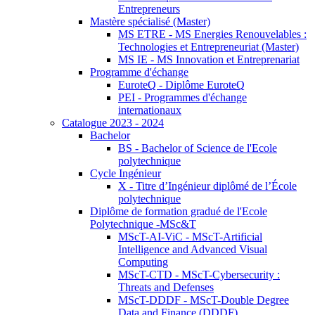
Entrepreneurs
Mastère spécialisé (Master)
MS ETRE - MS Energies Renouvelables :
Technologies et Entrepreneuriat (Master)
MS IE - MS Innovation et Entreprenariat
Programme d'échange
EuroteQ - Diplôme EuroteQ
PEI - Programmes d'échange
internationaux
Catalogue 2023 - 2024
Bachelor
BS - Bachelor of Science de l'Ecole
polytechnique
Cycle Ingénieur
X - Titre d’Ingénieur diplômé de l’École
polytechnique
Diplôme de formation gradué de l'Ecole
Polytechnique -MSc&T
MScT-AI-ViC - MScT-Artificial
Intelligence and Advanced Visual
Computing
MScT-CTD - MScT-Cybersecurity :
Threats and Defenses
MScT-DDDF - MScT-Double Degree
Data and Finance (DDDF)