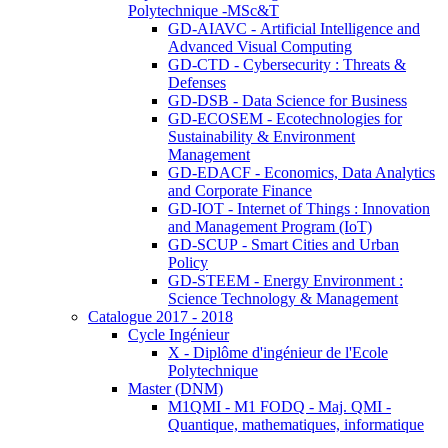
Polytechnique -MSc&T
GD-AIAVC - Artificial Intelligence and
Advanced Visual Computing
GD-CTD - Cybersecurity : Threats &
Defenses
GD-DSB - Data Science for Business
GD-ECOSEM - Ecotechnologies for
Sustainability & Environment
Management
GD-EDACF - Economics, Data Analytics
and Corporate Finance
GD-IOT - Internet of Things : Innovation
and Management Program (IoT)
GD-SCUP - Smart Cities and Urban
Policy
GD-STEEM - Energy Environment :
Science Technology & Management
Catalogue 2017 - 2018
Cycle Ingénieur
X - Diplôme d'ingénieur de l'Ecole
Polytechnique
Master (DNM)
M1QMI - M1 FODQ - Maj. QMI -
Quantique, mathematiques, informatique