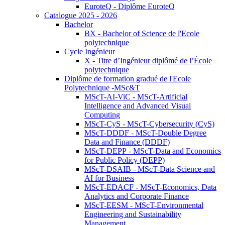
EuroteQ - Diplôme EuroteQ
Catalogue 2025 - 2026
Bachelor
BX - Bachelor of Science de l'Ecole
polytechnique
Cycle Ingénieur
X - Titre d’Ingénieur diplômé de l’École
polytechnique
Diplôme de formation gradué de l'Ecole
Polytechnique -MSc&T
MScT-AI-ViC - MScT-Artificial
Intelligence and Advanced Visual
Computing
MScT-CyS - MScT-Cybersecurity (CyS)
MScT-DDDF - MScT-Double Degree
Data and Finance (DDDF)
MScT-DEPP - MScT-Data and Economics
for Public Policy (DEPP)
MScT-DSAIB - MScT-Data Science and
AI for Business
MScT-EDACF - MScT-Economics, Data
Analytics and Corporate Finance
MScT-EESM - MScT-Environmental
Engineering and Sustainability
Management