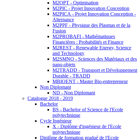
M2OPT - Optimisation
M2PIC - Projet Innovation Conception
M2PICA - Projet Innovation Conception -
Alternance
M2PPF - Physique des Plasmas et de la
Fusion
M2PROBAFI - Mathématiques
Financières : Probabilités et Finance
M2REST - Renewable Energy, Science
and Technology
M2SMNO - Sciences des Matériaux et des
nano-objets
M2TRADD - Transport et Développement
Durable - TRADD
MBIOENT - Master Bio-entrepreneur
Non Diplomant
ND - Non Diplomant
Catalogue 2018 - 2019
Bachelor
BS - Bachelor of Science de l'Ecole
polytechnique
Cycle Ingénieur
X - Diplôme d'ingénieur de l'Ecole
polytechnique
Diplôme de formation gradué de l'Ecole