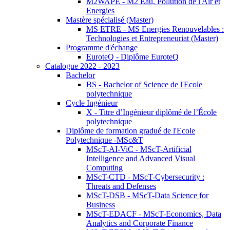
M2WAPE - M2 Eau, Pollution de l'Air et
Energies
Mastère spécialisé (Master)
MS ETRE - MS Energies Renouvelables :
Technologies et Entrepreneuriat (Master)
Programme d'échange
EuroteQ - Diplôme EuroteQ
Catalogue 2022 - 2023
Bachelor
BS - Bachelor of Science de l'Ecole
polytechnique
Cycle Ingénieur
X - Titre d’Ingénieur diplômé de l’École
polytechnique
Diplôme de formation gradué de l'Ecole
Polytechnique -MSc&T
MScT-AI-ViC - MScT-Artificial
Intelligence and Advanced Visual
Computing
MScT-CTD - MScT-Cybersecurity :
Threats and Defenses
MScT-DSB - MScT-Data Science for
Business
MScT-EDACF - MScT-Economics, Data
Analytics and Corporate Finance