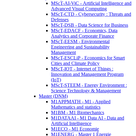
MScT-AI-ViC - Artificial Intelligence and
Advanced Visual Computing
MScT-CTD - Cybersecurity : Threats and
Defenses
MScT-DSB - Data Science for Business
MScT-EDACF - Economics, Data
Analytics and Corporate Finance
MScT-EESM - Environmental
Engineering and Sustainability
Management
MScT-ESCLiP - Economics for Smart
Cities and Climate Policy
MScT-IOT - Internet of Things :
Innovation and Management Program
(IoT)
MScT-STEEM - Energy Environment :
Science Technology & Management
Master (DNM)
M1APPMATH - M1 - Applied
Mathematics and statistics
M1BM - M1 Biomechanics
M1DATAAI - M1 Data AI - Data and
Artificial Intelligence
M1ECO - M1 Economie
M1ENERG - Master 1 Énergie