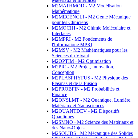
Matériaux et Interfaces
M2MATHMOD - M2 Modélisation
Mathématique
M2MECENCLI - M2 Génie Mécanique
pour les Cliniciens
M2MOCHI - M2 Chimie Moléculaire et
Interfaces
M2MPRI - M2 Fondements de
l'Informatique MPRI
M2MSV - M2 Mathématiques pour les
Sciences du Vivant
M2OPTIM - M2 Optimisation
M2PIC - M2 Projet, Innovation,
Conception
M2PLASPHYFUS - M2 Physique des
Plasmas et de la Fusion
M2PROBFIN - M2 Probabilités et
Finance
M2QNSLMT - M2 Quantique, Lumière,
Matériaux et Nanosciences
M2QUANTDEV - M2 Dispositifs
Quantiques
M2SMNO - M2 Science des Matériaux et
des Nano-Objets
M2SOLIDS - M2 Mécanique des Solides