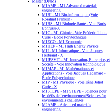
Master (DNM)
M1AME - M1 Advanced materials
engineering
M1BI - M1 Bio-informatique (Voie
Rosalind Franklin)
M1BS - M1 Biologie-Santé - Voie Boris
Ephrussi-X
M1C - M1 Chimie - Voie Fréderic Joliot-
Curie - Ecole Polytechnique
M1ECO - M1 Economie
M1HEP - M1 High Energy Physics
M1I - M1 Informatique - Voie Jacques
Herbrand - X
M1IESVIT - M1 Innovation, Entreprise, et
Société - Voie Innovation technologique
M1MAP - M1 Mathématiques et
Applications - Voie Jacques Hadamard -
École Polytechnique
M1P - M1 Physique - Voie Irène Joliot
Curie - X
M1STEPE - M1 STEPE - Sciences pour
les défis de l'environnement/Sciences for
environmentals challenges
M2AME - Advanced materials
engineering