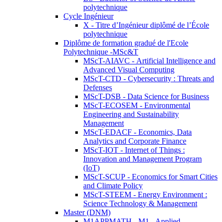
polytechnique
Cycle Ingénieur
X - Titre d’Ingénieur diplômé de l’École
polytechnique
Diplôme de formation gradué de l'Ecole
Polytechnique -MSc&T
MScT-AIAVC - Artificial Intelligence and
Advanced Visual Computing
MScT-CTD - Cybersecurity : Threats and
Defenses
MScT-DSB - Data Science for Business
MScT-ECOSEM - Environmental
Engineering and Sustainability
Management
MScT-EDACF - Economics, Data
Analytics and Corporate Finance
MScT-IOT - Internet of Things :
Innovation and Management Program
(IoT)
MScT-SCUP - Economics for Smart Cities
and Climate Policy
MScT-STEEM - Energy Environment :
Science Technology & Management
Master (DNM)
M1APPMATH - M1 - Applied