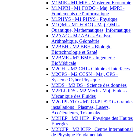
M1MIE - M1 MiE - Master en Economie
M1MPRI - M1 FODQ - Maj. MPRI -
Fondements de l'Informatique
M1PHYS - M1 PHYS - Physique
M1QMI - M1 FODQ - Maj. QMI -
Quantique, Mathematiques, Informatique
M2AAG - M2 AAG - Analyse,
Arithmétique, Géométrie
M2BBH - M2 BBH - Biologie,
Biotechnologie et Santé
M2BME - M2 BME - Ingénierie
BioMédicale
M2CHI - M2 CHI - Chimie et Interfaces
M2CPS - M2 CCSN - Maj. CPS -
Système Cyber Physique
M2DS - M2 DS - Science des données
M2FLUIDS - M2 Mech - Maj. Fluids -
Mecanique des Fluides
M2GIPLATO - M2 GI-PLATO - Grandes
installations - Plasmas, Lasers,
Accélérateurs, Tokamaks
M2HEP - M2 HEP - Physique des Hautes
Energies
M2ICFP - M2 ICFP - Centre International
de Physique Fondamentale