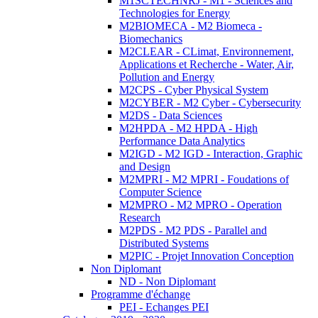
M1SCTECHNRJ - M1 - Sciences and
Technologies for Energy
M2BIOMECA - M2 Biomeca -
Biomechanics
M2CLEAR - CLimat, Environnement,
Applications et Recherche - Water, Air,
Pollution and Energy
M2CPS - Cyber Physical System
M2CYBER - M2 Cyber - Cybersecurity
M2DS - Data Sciences
M2HPDA - M2 HPDA - High
Performance Data Analytics
M2IGD - M2 IGD - Interaction, Graphic
and Design
M2MPRI - M2 MPRI - Foudations of
Computer Science
M2MPRO - M2 MPRO - Operation
Research
M2PDS - M2 PDS - Parallel and
Distributed Systems
M2PIC - Projet Innovation Conception
Non Diplomant
ND - Non Diplomant
Programme d'échange
PEI - Echanges PEI