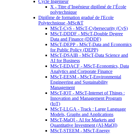
Cycle Ingénieur
X - Titre d’Ingénieur diplômé de l’École
polytechnique
Diplôme de formation gradué de l'Ecole
Polytechnique -MSc&T
MScT-CyS - MScT-Cybersecurity (CyS)
MScT-DDDF - MScT-Double Degree
Data and Finance (DDDF)
MScT-DEPP - MScT-Data and Economics
for Public Policy (DEPP)
MScT-DSAIB - MScT-Data Science and
AI for Business
MScT-EDACF - MScT-Economics, Data
Analytics and Corporate Finance
MScT-EESM - MScT-Environmental
Engineering and Sustainability
Management
MScT-IOT - MScT-Internet of Things :
Innovation and Management Program
(IoT)
MScT-LLGA - Track : Large Language
Models, Graphs and Applications
MScT-MaQI - AI for Markets and
Quantitative Investment (AI-MaQI)
MScT-STEEM - MScT-Energy