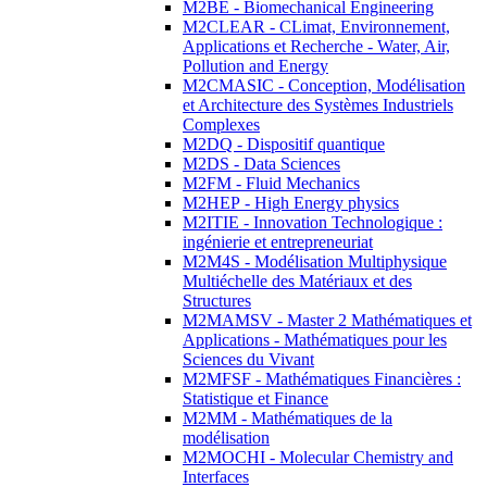
M2BE - Biomechanical Engineering
M2CLEAR - CLimat, Environnement,
Applications et Recherche - Water, Air,
Pollution and Energy
M2CMASIC - Conception, Modélisation
et Architecture des Systèmes Industriels
Complexes
M2DQ - Dispositif quantique
M2DS - Data Sciences
M2FM - Fluid Mechanics
M2HEP - High Energy physics
M2ITIE - Innovation Technologique :
ingénierie et entrepreneuriat
M2M4S - Modélisation Multiphysique
Multiéchelle des Matériaux et des
Structures
M2MAMSV - Master 2 Mathématiques et
Applications - Mathématiques pour les
Sciences du Vivant
M2MFSF - Mathématiques Financières :
Statistique et Finance
M2MM - Mathématiques de la
modélisation
M2MOCHI - Molecular Chemistry and
Interfaces