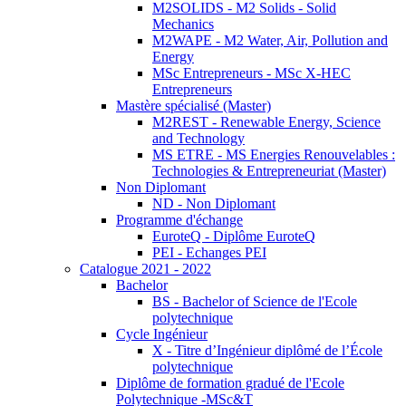
M2SOLIDS - M2 Solids - Solid
Mechanics
M2WAPE - M2 Water, Air, Pollution and
Energy
MSc Entrepreneurs - MSc X-HEC
Entrepreneurs
Mastère spécialisé (Master)
M2REST - Renewable Energy, Science
and Technology
MS ETRE - MS Energies Renouvelables :
Technologies & Entrepreneuriat (Master)
Non Diplomant
ND - Non Diplomant
Programme d'échange
EuroteQ - Diplôme EuroteQ
PEI - Echanges PEI
Catalogue 2021 - 2022
Bachelor
BS - Bachelor of Science de l'Ecole
polytechnique
Cycle Ingénieur
X - Titre d’Ingénieur diplômé de l’École
polytechnique
Diplôme de formation gradué de l'Ecole
Polytechnique -MSc&T