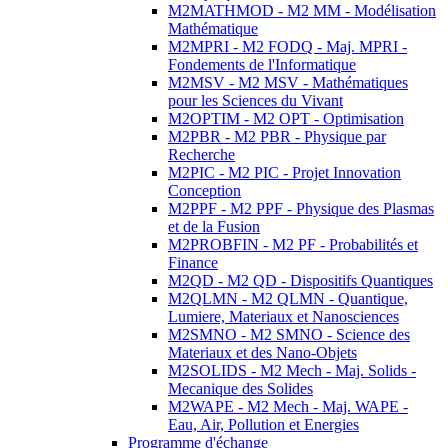
M2MATHMOD - M2 MM - Modélisation
Mathématique
M2MPRI - M2 FODQ - Maj. MPRI -
Fondements de l'Informatique
M2MSV - M2 MSV - Mathématiques
pour les Sciences du Vivant
M2OPTIM - M2 OPT - Optimisation
M2PBR - M2 PBR - Physique par
Recherche
M2PIC - M2 PIC - Projet Innovation
Conception
M2PPF - M2 PPF - Physique des Plasmas
et de la Fusion
M2PROBFIN - M2 PF - Probabilités et
Finance
M2QD - M2 QD - Dispositifs Quantiques
M2QLMN - M2 QLMN - Quantique,
Lumiere, Materiaux et Nanosciences
M2SMNO - M2 SMNO - Science des
Materiaux et des Nano-Objets
M2SOLIDS - M2 Mech - Maj. Solids -
Mecanique des Solides
M2WAPE - M2 Mech - Maj. WAPE -
Eau, Air, Pollution et Energies
Programme d'échange