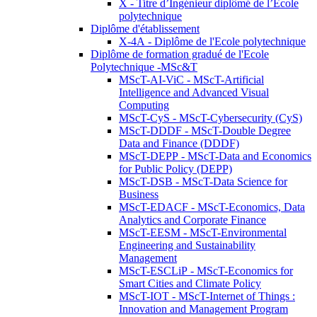
X - Titre d’Ingénieur diplômé de l’École
polytechnique
Diplôme d'établissement
X-4A - Diplôme de l'Ecole polytechnique
Diplôme de formation gradué de l'Ecole
Polytechnique -MSc&T
MScT-AI-ViC - MScT-Artificial
Intelligence and Advanced Visual
Computing
MScT-CyS - MScT-Cybersecurity (CyS)
MScT-DDDF - MScT-Double Degree
Data and Finance (DDDF)
MScT-DEPP - MScT-Data and Economics
for Public Policy (DEPP)
MScT-DSB - MScT-Data Science for
Business
MScT-EDACF - MScT-Economics, Data
Analytics and Corporate Finance
MScT-EESM - MScT-Environmental
Engineering and Sustainability
Management
MScT-ESCLiP - MScT-Economics for
Smart Cities and Climate Policy
MScT-IOT - MScT-Internet of Things :
Innovation and Management Program