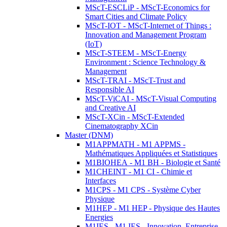
MScT-ESCLiP - MScT-Economics for
Smart Cities and Climate Policy
MScT-IOT - MScT-Internet of Things :
Innovation and Management Program
(IoT)
MScT-STEEM - MScT-Energy
Environment : Science Technology &
Management
MScT-TRAI - MScT-Trust and
Responsible AI
MScT-ViCAI - MScT-Visual Computing
and Creative AI
MScT-XCin - MScT-Extended
Cinematography XCin
Master (DNM)
M1APPMATH - M1 APPMS -
Mathématiques Appliquées et Statistiques
M1BIOHEA - M1 BH - Biologie et Santé
M1CHEINT - M1 CI - Chimie et
Interfaces
M1CPS - M1 CPS - Système Cyber
Physique
M1HEP - M1 HEP - Physique des Hautes
Energies
M1IES - M1 IES - Innovation, Entreprise