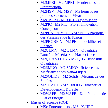
M2MPRI - M2 MPRI - Fondements de
l'Informatique
M2MSV - M2 MSV - Mathématiques
pour les Sciences du Vivant
M2OPTIM - M2 OPT - Optimisation
M2PIC - M2 PIC - Projet, Innovation,
Conception
M2PLASPHYFUS - M2 PPF - Physique
des Plasmas et de la Fusion
M2PROBFIN - M2 PF - Probabilités et
Finance
M2QLMN - M2 QLMN - Quantique,
Lumière, Matériaux et Nanosciences
M2QUANTDEV - M2 QD - Dispositifs
Quantiques
M2SMNO - M2 SMNO - Science des
Matériaux et des Nano-Objets
M2SOLIDS - M2 Solids - Mécanique des
Solides
M2TRADD - M2 TraDD - Transport et
Développement Durable
M2WAPE - M2 WAPE - Eau, Pollution de
l'Air et Energie
Master of Science (CGE)
MSc Entrepreneurs - MSc X-HEC