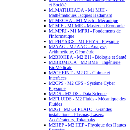
et Société
M1MATHJHADA - M1 MJH -
Mathématiques Jacques Hadamard
M1MECHA - M1 Mech - Mécanique
M1MIE - M1 MiE - Master en Economie
M1MPRI - M1 MPRI - Fondements de
l'Informatique
M1PHYSICS - M1 PHYS - Physique
M2AAG - M2 AAG - Analyse,
Arithmétique, Géométrie
M2BIOHEA - M2 BH - Biologie et Santé
M2BIOMECA - M2 BME - Ingénierie
BioMédicale
M2CHEINT - M2 CI - Chimie et
Interfaces
M2CPS - M2 CPS - Système Cyber
Physique
M2DS - M2 DS - Data Science
M2FLUIDS - M2 Fluids - Mécanique des
Fluides
M2GI - M2 GI-PLATO - Grandes
installations - Plasmas, Lasers,
Accélérateurs, Tokamaks
M2HEP - M2 HEP - Physique des Hautes