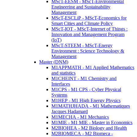
MScT-EESM - MScT-Environmental
Engineering and Sustainability
Management
MScT-ESCLiP - MScT-Economics for
Smart Cities and Climate Policy
MScT-IOT - MScT-Internet of Things :
Innovation and Management Program
(IoT)
MScT-STEEM - MScT-Energy
Environment : Science Technology &
Management
Master (DNM)
M1APPMATH - M1 Applied Mathematics
and statistics
M1CHEINT - M1 Chemistry and
Interfaces
M1CPS - M1 CPS - Cyber Physical
Systems
M1HEP - M1 High Energy Physics
M1MATHJHADA - M1 Mathematiques
Jacques Hadamard
M1MECHA - M1 Mechanics
M1MIE - M1 MIE - Master in Economics
M2BIOHEA - M2 Biology and Health
M2BIOMECA - M2 Biomeca -