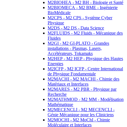
M2BIOHEA - M2 BH - Biologie et Santé
M2BIOMECA - M2 BME - Ingénierie
BioMédicale
M2CPS - M2 CPS - Système Cyber
Physique
M2DS - M2 DS - Data Science
M2FLUIDS - M2 Fluids - Mécanique des
Fluides
M2GI - M2 GI-PLATO - Grandes
installations - Plasmas, Lasers,
Accélérateurs, Tokamaks
M2HEP - M2 HEP - Physique des Hautes
Energies
M2ICFP - M2 ICFP - Centre International
de Physique Fondamentale
M2MACHI - M2 MACHI - Chimie des
Matériaux et Interfaces
M2MARES - M2 PBR - Physique par
Recherche
M2MATHMOD - M2 MM - Modélisation
Mathématique
M2MECENCLI - M2 MECENCLI -
Génie Mécanique pour les Cliniciens
M2MOCHI - M2 MoChI - Chimie
Moléculaire et Interfaces