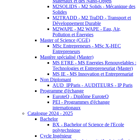
Matériaux et des Nano-Objets
M2SOLIDS - M2 Solids - Mécanique des
Solides
M2TRADD - M2 TraDD - Transport et
Développement Durable
M2WAPE - M2 WAPE - Eau, Air,
Pollution et Énergies
Master of Science (CGE)
MSc Entrepreneurs - MSc X-HEC
Entrepreneurs
Mastère spécialisé (Master)
MS ETRE - MS Energies Renouvelables :
Technologies et Entrepreneuriat (Master)
MS IE - MS Innovation et Entreprenariat
Non Diplomant
AUD_IPParis - AUDITEURS - IP Paris
Programme d'échange
EuroteQ - Diplôme EuroteQ
PEI - Programmes d'échange
internationaux
Catalogue 2024 - 2025
Bachelor
BX - Bachelor of Science de l'Ecole
polytechnique
Cycle Ingénieur