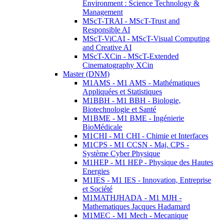
Environment : Science Technology &
Management
MScT-TRAI - MScT-Trust and
Responsible AI
MScT-ViCAI - MScT-Visual Computing
and Creative AI
MScT-XCin - MScT-Extended
Cinematography XCin
Master (DNM)
M1AMS - M1 AMS - Mathématiques
Appliquées et Statistiques
M1BBH - M1 BBH - Biologie,
Biotechnologie et Santé
M1BME - M1 BME - Ingénierie
BioMédicale
M1CHI - M1 CHI - Chimie et Interfaces
M1CPS - M1 CCSN - Maj. CPS -
Système Cyber Physique
M1HEP - M1 HEP - Physique des Hautes
Energies
M1IES - M1 IES - Innovation, Entreprise
et Société
M1MATHJHADA - M1 MJH -
Mathematiques Jacques Hadamard
M1MEC - M1 Mech - Mecanique