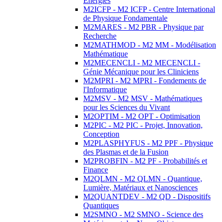
Energies
M2ICFP - M2 ICFP - Centre International
de Physique Fondamentale
M2MARES - M2 PBR - Physique par
Recherche
M2MATHMOD - M2 MM - Modélisation
Mathématique
M2MECENCLI - M2 MECENCLI -
Génie Mécanique pour les Cliniciens
M2MPRI - M2 MPRI - Fondements de
l'Informatique
M2MSV - M2 MSV - Mathématiques
pour les Sciences du Vivant
M2OPTIM - M2 OPT - Optimisation
M2PIC - M2 PIC - Projet, Innovation,
Conception
M2PLASPHYFUS - M2 PPF - Physique
des Plasmas et de la Fusion
M2PROBFIN - M2 PF - Probabilités et
Finance
M2QLMN - M2 QLMN - Quantique,
Lumière, Matériaux et Nanosciences
M2QUANTDEV - M2 QD - Dispositifs
Quantiques
M2SMNO - M2 SMNO - Science des