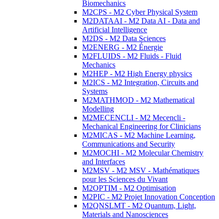
Biomechanics
M2CPS - M2 Cyber Physical System
M2DATAAI - M2 Data AI - Data and
Artificial Intelligence
M2DS - M2 Data Sciences
M2ENERG - M2 Énergie
M2FLUIDS - M2 Fluids - Fluid
Mechanics
M2HEP - M2 High Energy physics
M2ICS - M2 Integration, Circuits and
Systems
M2MATHMOD - M2 Mathematical
Modelling
M2MECENCLI - M2 Mecencli -
Mechanical Engineering for Clinicians
M2MICAS - M2 Machine Learning,
Communications and Security
M2MOCHI - M2 Molecular Chemistry
and Interfaces
M2MSV - M2 MSV - Mathématiques
pour les Sciences du Vivant
M2OPTIM - M2 Optimisation
M2PIC - M2 Projet Innovation Conception
M2QNSLMT - M2 Quantum, Light,
Materials and Nanosciences